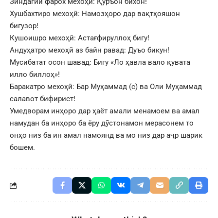
Зиндагии фарох мехоҳӣ: Қуръон бихон!
Хушбахтиро мехоҳӣ: Намозҳоро дар вақтҳояшон
бигузор!
Кушоишро мехоҳӣ: Астағфируллоҳ бигу!
Андуҳатро мехоҳӣ аз байн равад: Дуъо бикун!
Мусибатат осон шавад: Бигу «Ло ҳавла вало қувата
илло биллоҳ»!
Баракатро мехоҳӣ: Бар Муҳаммад (с) ва Оли Муҳаммад
салавот бифирист!
Умедворам инҳоро дар ҳаёт амали менамоем ва амал
намудан ба инҳоро ба ёру дӯстонамон мерасонем то
онҳо низ ба ин амал намоянд ва мо низ дар аҷр шарик
бошем.