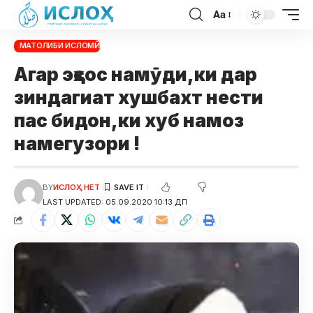
Aa
МАТОЛИБИ ИСЛОМӢ
Агар эҳсос намӯди,ки дар
зиндагиат хушбахт нести
пас бидон,ки хуб намоз
намегузори !
BY
ИСЛОҲ НЕТ
LAST UPDATED: 05.09.2020 10:13 ДП