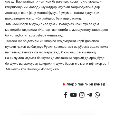
созад. Бар алайҳи ҷиноятҳои бузрге чун, коррупсия, гардиши
ғайриқонунии маводи мухаддир, аҳкоми ғайриодилона дар
додгоҳҳо, вазифаву мансабфурушӣ,умуман нақзи ҳуқуқҳои
шаҳрвандон матолиби зиёдеро ба нашр расонд.
Ҳам «Минбари муҳоҷир» ва ҳам «Номаҳо аз ноҳияҳо ва ҳам
матолиби таҳлилии «Ислоҳ», аз ҷониби шумо дустону ҳаводорон
бо истиқболи гарм рӯбарӯ мешаванд.
Тамоси мо бо дохили кишвар,бо муҳоҷирони корӣ дар ақсо
нуқоти ҷаҳон ва бахусус Русия ҳамешагист ва рӯзона садҳо нома
ва паёмҳо гуногун ба мо мерасанд. Онҳо нашр мешаванд.
Ба як ҷумла хидмат ба шумо ҳамватанони гиромӣ,ҳамроҳ будан
бо шумо ва махсусан ҳамроҳии шумо барои мо мояи ифтихор аст!
Маъмурияти Пойгоҳи «
Ислоҳ.нет
«
Моро пайгири кунед!