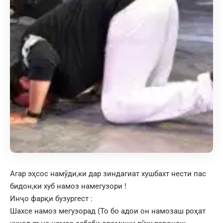
Агар эҳсос намӯди,ки дар зиндагиат хушбахт нести пас
бидон,ки хуб намоз намегузори !
Инҷо фарқи бузургест :
Шахсе намоз мегузорад (То бо адои он намозаш роҳат