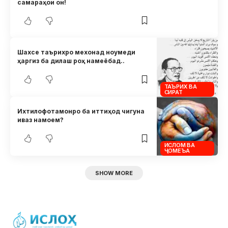
самараҳои он!
Шахсе таърихро мехонад ноумеди
ҳаргиз ба дилаш роҳ намеёбад..
ТАЪРИХ ВА
СИРАТ
Ихтилофотамонро ба иттиҳод чигуна
иваз намоем?
ИСЛОМ ВА
ҶОМЕЪА
SHOW MORE