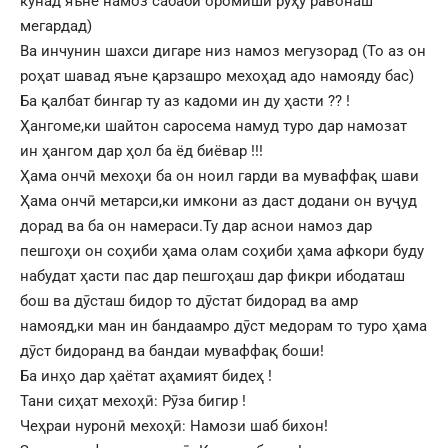
кунад яъне намоз сабаби оромиши рӯҳу равонаш
мегардад)
Ва инчунин шахси дигаре низ намоз мегузорад (То аз он
роҳат шавад яъне қарзашро мехоҳад адо намояду бас)
Ба қалбат бингар ту аз кадоми ин ду ҳасти ?? !
Ҳангоме,ки шайтон саросема намуд туро дар намозат
ин ҳангом дар ҳол ба ёд биёвар !!!
Ҳама ончӣ мехоҳи ба он ноил гарди ва муваффақ шави
Ҳама ончӣ метарси,ки имкони аз даст додани он вуҷуд
дорад ва ба он намераси.Ту дар аснои намоз дар
пешгоҳи он соҳиби ҳама олам соҳиби ҳама афкори буду
набудат ҳасти пас дар пешгоҳаш дар фикри ибодаташ
бош ва дӯсташ бидор то дӯстат бидорад ва амр
намояд,ки ман ин бандаамро дӯст медорам то туро ҳама
дӯст бидоранд ва бандаи муваффақ боши!
Ба инҳо дар ҳаётат аҳамият бидеҳ !
Тани сиҳат мехоҳӣ: Рӯза бигир !
Чеҳраи нуронӣ мехоҳӣ: Намози шаб бихон!