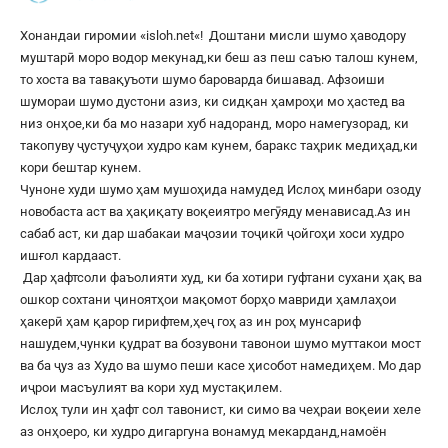
Хонандаи гиромии «
isloh.net
«! Доштани мисли шумо ҳаводору
муштарӣ моро водор мекунад,ки беш аз пеш саъю талош кунем,
то хоста ва тавақуъоти шумо бароварда бишавад. Афзоиши
шумораи шумо дустони азиз, ки сидқан ҳамроҳи мо ҳастед ва
низ онҳое,ки ба мо назари хуб надоранд, моро намегузорад, ки
такопуву ҷустуҷуҳои худро кам кунем, баракс таҳрик медиҳад,ки
кори бештар кунем.
Чуноне худи шумо ҳам мушоҳида намудед Ислоҳ минбари озоду
новобаста аст ва ҳақиқату воқеиятро мегӯяду менависад.Аз ин
сабаб аст, ки дар шабакаи маҷозии тоҷикӣ ҷойгоҳи хоси худро
ишғол кардааст.
Дар ҳафтсоли фаъолияти худ, ки ба хотири гуфтани сухани ҳақ ва
ошкор сохтани ҷиноятҳои мақомот борҳо мавриди ҳамлаҳои
ҳакерӣ ҳам қарор гирифтем,ҳеҷ гоҳ аз ин роҳ мунсариф
нашудем,чунки қудрат ва бозувони тавонои шумо муттакои мост
ва ба ҷуз аз Худо ва шумо пеши касе ҳисобот намедиҳем. Мо дар
иҷрои масъулият ва кори худ мустақилем.
Ислоҳ тули ин ҳафт сол тавонист, ки симо ва чеҳраи воқеии хеле
аз онҳоеро, ки худро дигаргуна вонамуд мекарданд,намоён