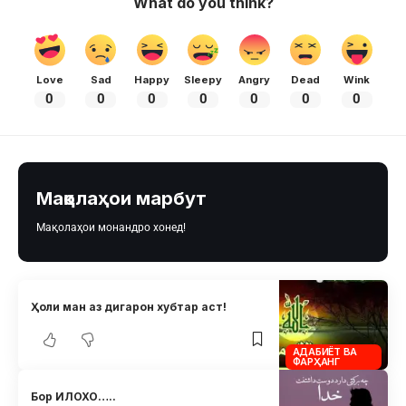
What do you think?
Love
Sad
Happy
Sleepy
Angry
Dead
Wink
0
0
0
0
0
0
0
Мақолаҳои марбут
Мақолаҳои монандро хонед!
Ҳоли ман аз дигарон хубтар аст!
АДАБИЁТ ВА
ФАРҲАНГ
Бор ИЛОХО…..