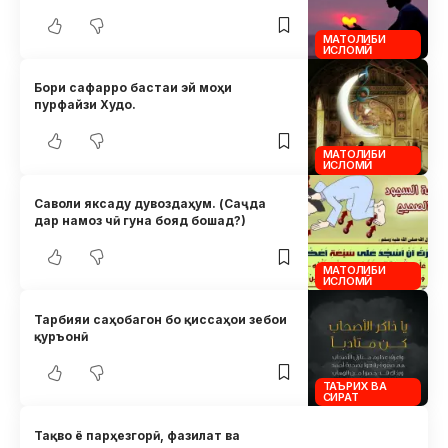
МАТОЛИБИ
ИСЛОМӢ
Бори сафарро бастаи эй моҳи
пурфайзи Худо.
МАТОЛИБИ
ИСЛОМӢ
Саволи яксаду дувоздаҳум. (Саҷда
дар намоз чӣ гуна бояд бошад?)
МАТОЛИБИ
ИСЛОМӢ
Тарбияи саҳобагон бо қиссаҳои зебои
қуръонӣ
ТАЪРИХ ВА
СИРАТ
Тақво ё парҳезгорӣ, фазилат ва