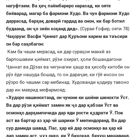
нагуфтаем. Ва
ҳ
е
ҷ
паёмбареро нарасад, ки ояте
биёварад, магар ба фармони Худо. Ва чун фармони Худо
даррасад, бар
ҳ
а
қ
довар
ӣ
гардад ва онон, ки бар ботил
будаанд, он
ҷ
о зиён хо
ҳ
анд дид».
(Сураи Ғофир, ояти 78)
Ч
а
ҳ
орум
: В
асфи
Ҷ
аннат дар
Қ
уръони карим ва таъсири
он бар са
ҳ
обагон
:
Кам ба чашм мерасад, ки дар сураҳои маккӣ аз
барпошавии қиёмат, рӯзи охират, ҳоли бошандагони
Ҷаннат ва Дӯзах ва чигунагии ҳашр ва ҳисобу китоби он
рӯз ёде нашуда бошад, то он дараҷае, ки гӯё инсон он
рӯзро бо чашми сар мебинад. Худованди қодиру тавоно
дар ин маврид мефармояд:
«Худоро нашинохтанд, он чуноне ки шоёни шинохти
Ӯ
ст.
Ва дар р
ӯ
зи
қ
иёмат замин як
ҷ
о дар
қ
абзаи
Ӯ
ст ва
осмон
ҳ
о дар
ҳ
ампечида дар яди рости
қ
удрати
Ӯ
. Пок
аст ва бартар аз
ҳ
ар ч
ӣ
шарики
Ӯ
мепиндоранд. Ва дар
сур дамида шавад. Пас,
ҳ
ар к
ӣ
дар осмон
ҳ
о ва
ҳ
ар к
ӣ
дар замин аст,
ҷ
уз он
ҳ
о, ки
Ӯ
бихо
ҳ
ад, бе
ҳ
уш мешаванд.