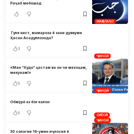
Раҷаб мебошад
МАҚОЛАҲО
Гуля кист, мамароза ё зани дуввуми
Ҳасан Асадуллозода?
3
ҶИНОӢ
«Ман “Худо” ҳастам ва он чи мехоҳам,
мекунам!»
5
ҶИНОӢ
Обмӯрӣ аз боғ калон
5
СИЁСӢ
ҶИНОӢ
30 солагии 16-умин иҷлосия ё