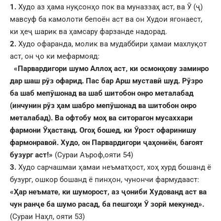
1.
Худо аз ҳама нуқсонҳо пок ва муназзаҳ аст, ва Ӯ (ҷ)
мавсуф ба камолоти бепоён аст ва он Худои ягонаест,
ки ҳеҷ шарик ва ҳамсару фарзанде надорад.
2
.
Худо офаранда, молик ва мудаббири ҳамаи махлуқот
аст, он ҷо ки мефармояд:
«Парвардигори шумо Аллоҳ аст, ки осмон
ҳ
ову заминро
дар шаш р
ӯ
з офарид. Пас бар Арш мустав
ӣ
шуд. Р
ӯ
зро
ба шаб меп
ӯ
шонад ва шаб шитобон онро металабад
(инчунин р
ӯ
з
ҳ
ам шабро меп
ӯ
шонад ва шитобон онро
металабад). Ва офтобу мо
ҳ
ва ситорагон мусаххари
фармони
Ӯ
ҳ
астанд. Ого
ҳ
бошед, ки
Ӯ
рост офаринишу
фармонраво
ӣ
. Худо, он Парвардигори
ҷ
а
ҳ
ониён, ба
ғ
оят
бузург аст!»
(Сураи Аъроф,ояти 54)
3.
Худо сарчашмаи ҳамаи неъматҳост, хоҳ хурд бошанд ё
бузург, ошкор бошанд ё пинҳон, чунончи фармудааст:
«
Ҳ
ар неъмате, ки шуморост, аз
ҷ
ониби Худованд аст ва
чун ран
ҷ
е ба шумо расад, ба пешго
ҳ
и
Ӯ
зор
ӣ
мекунед».
(Сураи Наҳл, ояти 53)