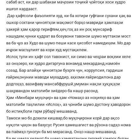
сабаб аст, ки дар шабакаи маҷозии тоҷикӣ ҷойгоҳи хоси худро
ишғол кардааст.
Дар ҳафтсоли фаъолияти худ, ки ба хотири гуфтани сухани ҳақ ва
ошкор сохтани ҷиноятҳои мақомот борҳо мавриди ҳамлаҳои
ҳакерӣ ҳам қарор гирифтем,ҳеҷ гоҳ аз ин роҳ мунсариф
нашудем,чунки қудрат ва бозувони тавонои шумо муттакои мост
ва ба ҷуз аз Худо ва шумо пеши касе ҳисобот намедиҳем. Мо дар
иҷрои масъулият ва кори худ мустақилем.
Ислоҳ тули ин ҳафт сол тавонист, ки симо ва чеҳраи воқеии хеле
аз онҳоеро, ки худро дигаргуна вонамуд мекарданд,намоён
созад. Бар алайҳи ҷиноятҳои бузрге чун, коррупсия, гардиши
ғайриқонунии маводи мухаддир, аҳкоми ғайриодилона дар
додгоҳҳо, вазифаву мансабфурушӣ,умуман нақзи ҳуқуқҳои
шаҳрвандон матолиби зиёдеро ба нашр расонд.
Ҳам «Минбари муҳоҷир» ва ҳам «Номаҳо аз ноҳияҳо ва ҳам
матолиби таҳлилии «Ислоҳ», аз ҷониби шумо дустону ҳаводорон
бо истиқболи гарм рӯбарӯ мешаванд.
Тамоси мо бо дохили кишвар,бо муҳоҷирони корӣ дар ақсо
нуқоти ҷаҳон ва бахусус Русия ҳамешагист ва рӯзона садҳо нома
ва паёмҳо гуногун ба мо мерасанд. Онҳо нашр мешаванд.
Ба як ҷумла хидмат ба шумо ҳамватанони гиромӣ,ҳамроҳ будан