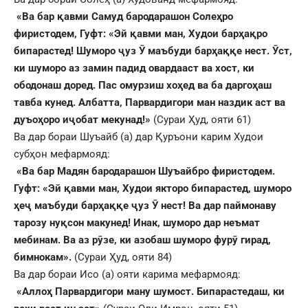
«Ва бар
қ
авми Самуд бародарашон Соле
ҳ
ро
фиристодем, Гуфт: «Эй
қ
авми ман, Худои бар
ҳ
а
қ
ро
бипарастед! Шуморо
ҷ
уз
Ӯ
маъбуди бар
ҳ
а
ққ
е нест.
Ӯ
ст,
ки шуморо аз замин падид овардааст ва хост, ки
ободонаш доред. Пас омурзиш хо
ҳ
ед ва ба дарго
ҳ
аш
тавба кунед. Албатта, Парвардигори ман наздик аст ва
дуъо
ҳ
оро и
ҷ
обат мекунад!»
(Сураи Ҳуд, ояти 61)
Ва дар бораи Шуъайб (а) дар Қуръони карим Худои
субҳон мефармояд:
«Ва бар Мадян бародарашон Шуъайбро фиристодем.
Гуфт: «Эй
қ
авми ман, Худои якторо бипарастед, шуморо
ҳ
е
ҷ
маъбуди бар
ҳ
а
ққ
е
ҷ
уз
Ӯ
нест! Ва дар паймонаву
тарозу ну
қ
сон макунед! Инак, шуморо дар неъмат
мебинам. Ва аз р
ӯ
зе, ки азобаш шуморо фур
ӯ
гирад,
бимнокам».
(Сураи Ҳуд, ояти 84)
Ва дар бораи Исо (а) ояти карима мефармояд:
«Аллоҳ Парвардигори ману шумост.
Бипарастедаш, ки