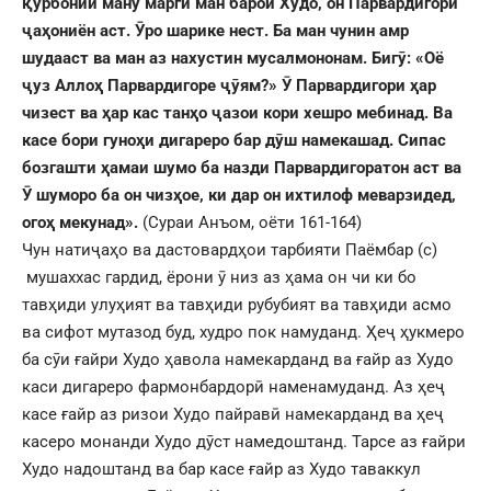
қ
урбонии ману марги ман барои Худо, он Парвардигори
ҷ
а
ҳ
ониён аст.
Ӯ
ро шарике нест. Ба ман чунин амр
шудааст ва ман аз нахустин мусалмононам. Биг
ӯ
: «Оё
ҷ
уз Аллоҳ Парвардигоре
ҷ
ӯ
ям?»
Ӯ
Парвардигори
ҳ
ар
чизест ва
ҳ
ар кас тан
ҳ
о
ҷ
азои кори хешро мебинад. Ва
касе бори гуно
ҳ
и дигареро бар д
ӯ
ш намекашад. Сипас
бозгашти
ҳ
амаи шумо ба назди Парвардигоратон аст ва
Ӯ
шуморо ба он чиз
ҳ
ое, ки дар он ихтилоф меварзидед,
ого
ҳ
мекунад
»
.
(Сураи Анъом, оёти 161-164)
Чун натиҷаҳо ва дастовардҳои тарбияти Паёмбар (с)
мушаххас гардид, ёрони ӯ низ аз ҳама он чи ки бо
тавҳиди улуҳият ва тавҳиди рубубият ва тавҳиди асмо
ва сифот мутазод буд, худро пок намуданд. Ҳеҷ ҳукмеро
ба сӯи ғайри Худо ҳавола намекарданд ва ғайр аз Худо
каси дигареро фармонбардорӣ наменамуданд. Аз ҳеҷ
касе ғайр аз ризои Худо пайравӣ намекарданд ва ҳеҷ
касеро монанди Худо дӯст намедоштанд. Тарсе аз ғайри
Худо надоштанд ва бар касе ғайр аз Худо таваккул