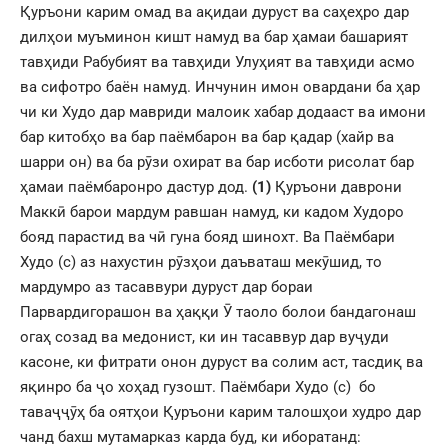
Қуръони карим омад ва ақидаи дуруст ва саҳеҳро дар
дилҳои муъминон кишт намуд ва бар ҳамаи башарият
тавҳиди Рабубият ва тавҳиди Улуҳият ва тавҳиди асмо
ва сифотро баён намуд. Инчунин имон овардани ба ҳар
чи ки Худо дар мавриди малоик хабар додааст ва имони
бар китобҳо ва бар паёмбарон ва бар қадар (хайр ва
шарри он) ва ба рӯзи охират ва бар исботи рисолат бар
ҳамаи паёмбаронро дастур дод.
(1)
Қуръони даврони
Маккӣ барои мардум равшан намуд, ки кадом Худоро
бояд парастид ва чӣ гуна бояд шинохт. Ва Паёмбари
Худо (с) аз нахустин рӯзҳои даъваташ мекӯшид, то
мардумро аз тасаввури дуруст дар бораи
Парвардигорашон ва ҳаққи Ӯ таоло болои бандагонаш
огаҳ созад ва медонист, ки ин тасаввур дар вуҷуди
касоне, ки фитрати онон дуруст ва солим аст, тасдиқ ва
яқинро ба ҷо хоҳад гузошт. Паёмбари Худо (с) бо
таваҷҷӯҳ ба оятҳои Қуръони карим талошҳои худро дар
чанд бахш мутамарказ карда буд, ки иборатанд: