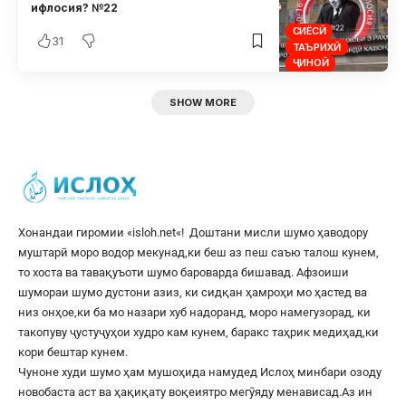
ифлосия? №22
СИЁСӢ
31
ТАЪРИХӢ
ҶИНОӢ
SHOW MORE
Хонандаи гиромии «
isloh.net
«! Доштани мисли шумо ҳаводору
муштарӣ моро водор мекунад,ки беш аз пеш саъю талош кунем,
то хоста ва тавақуъоти шумо бароварда бишавад. Афзоиши
шумораи шумо дустони азиз, ки сидқан ҳамроҳи мо ҳастед ва
низ онҳое,ки ба мо назари хуб надоранд, моро намегузорад, ки
такопуву ҷустуҷуҳои худро кам кунем, баракс таҳрик медиҳад,ки
кори бештар кунем.
Чуноне худи шумо ҳам мушоҳида намудед Ислоҳ минбари озоду
новобаста аст ва ҳақиқату воқеиятро мегӯяду менависад.Аз ин