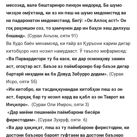
месозед, вале бештаринро пин
ҳ
он медоред. Ба шумо
чиз
ҳ
ое ом
ӯ
хтанд, ки аз ин пеш н
а шумо медонистед ва
на падаронатон медонистанд. Биг
ӯ
: «Он Аллоҳ аст!» Он
го
ҳ
ра
ҳ
ояшон соз, то
ҳ
амчунон дар ин ба
ҳ
си хеш дилхуш
бошанд».
(Сураи Анъом, ояти 91)
Ва Худо баён менамояд, ки ғайр аз Қуръони карим дигар
китобҳоро низ нозил намудааст. Ӯ таъоло мефармояд:
«Ва Парвардигори ту ба касе, ки дар осмон
ҳ
ову замин
аст, ого
ҳ
тар аст. Баъзе аз паёмбаронро бар баъзе дигар
бартар
ӣ
ни
ҳ
одем ва ба Довуд Забурро додем».
(Сураи
Исро, ояти 55)
«Ин китобро, ки тасди
қ
кунандаи китоб
ҳ
ои пеш аз он
аст, бар
ҳ
а
қ
бар ту нозил кард ва
қ
абл аз он Таврот ва
Ин
ҷ
илро».
(Сураи Оли Имрон, ояти 3)
«Дар миёни пешиниён паёмбарони бисёре
фиристодем».
(Сураи Зухруф, ояти 6)
«Ва дар
ҳ
а
қ
и
қ
ат, пеш аз ту паёмбароне фиристодем, ки
достони баъзеро бароят гуфтаем ва достони баъзеро