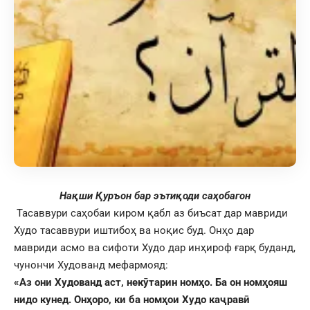
На
қ
ши
Қ
уръон бар эъти
қ
оди са
ҳ
обагон
Тасаввури саҳобаи киром қабл аз биъсат дар мавриди
Худо тасаввури иштибоҳ ва ноқис буд. Онҳо дар
мавриди асмо ва сифоти Худо дар инҳироф ғарқ буданд,
чунончи Худованд мефармояд:
«Аз они Худованд аст, нек
ӯ
тарин ном
ҳ
о. Ба он ном
ҳ
ояш
нидо кунед. Он
ҳ
оро, ки ба ном
ҳ
ои Худо ка
ҷ
рав
ӣ