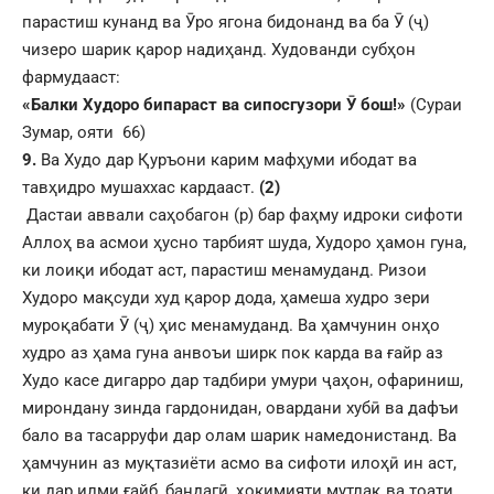
парастиш кунанд ва Ӯро ягона бидонанд ва ба Ӯ (ҷ)
чизеро шарик қарор надиҳанд. Худованди субҳон
фармудааст:
«Балки Худоро бипараст ва сипосгузори
Ӯ
бош!»
(Сураи
Зумар, ояти 66)
9
.
Ва Худо дар Қуръони карим мафҳуми ибодат ва
тавҳидро мушаххас кардааст.
(2)
Дастаи аввали саҳобагон (р) бар фаҳму идроки сифоти
Аллоҳ ва асмои ҳусно тарбият шуда, Худоро ҳамон гуна,
ки лоиқи ибодат аст, парастиш менамуданд. Ризои
Худоро мақсуди худ қарор дода, ҳамеша худро зери
муроқабати Ӯ (ҷ) ҳис менамуданд. Ва ҳамчунин онҳо
худро аз ҳама гуна анвоъи ширк пок карда ва ғайр аз
Худо касе дигарро дар тадбири умури ҷаҳон, офариниш,
мирондану зинда гардонидан, овардани хубӣ ва дафъи
бало ва тасарруфи дар олам шарик намедонистанд. Ва
ҳамчунин аз муқтазиёти асмо ва сифоти илоҳӣ ин аст,
ки дар илми ғайб, бандагӣ, ҳокимияти мутлақ ва тоати