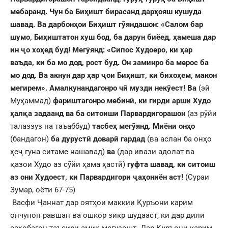
мебаранд. Чун ба Би
ҳ
ишт бирасанд дар
ҳ
ояш кушуда
шавад. Ва дарбон
ҳ
ои Би
ҳ
ишт г
ӯ
яндашон: «Салом бар
шумо, Би
ҳ
иштатон хуш бод, ба дарун биёед,
ҳ
амеша дар
ин
ҷ
о хо
ҳ
ед буд! Мег
ӯ
янд: «Сипос Худоеро, ки
ҳ
ар
ваъда, ки ба мо дод, рост буд. Он заминро ба мерос ба
мо дод. Ва акнун дар
ҳ
ар
ҷ
ои Би
ҳ
ишт, ки бихо
ҳ
ем, макон
мегирем». Амалкунандагонро ч
ӣ
музди нек
ӯ
ест! Ва
(эй
Муҳаммад)
фариштагонро мебин
ӣ
, ки гирди арши Худо
ҳ
ал
қ
а задаанд ва ба ситоиши Парвардигорашон
(аз рӯйи
талаззуз на таъаббуд)
тасбе
ҳ
мег
ӯ
янд. Миёни он
ҳ
о
(бандагон)
ба дуруст
ӣ
довар
ӣ
гардад
(ва аслан ба онҳо
ҳеҷ гуна ситаме нашавад)
ва
(дар ивази адолат ва
қазои Худо аз сӯйи ҳама ҳастӣ)
гуфта шавад, ки ситоиш
аз они Худоест, ки Парвардигори
ҷ
а
ҳ
ониён аст!
(Сураи
Зумар, оёти 67-75)
Васфи Ҷаннат дар оятҳои маккии Қуръони карим
ончунон равшан ва ошкор зикр шудааст, ки дар дили
саҳобагон таъсири амиқ мегузошт. Дар Қуръони карим