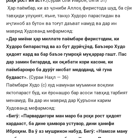
ро
ҳ
и рост ин аст
»
.
(Сураи Оли Имрон, ояти 51)
Ҳар паёмбар, ки аз ҷониби Аллоҳ фиристода шуд, ба сӯи
тавҳиди улуҳият, яъне, танҳо Худоро парастидан ва
иҷтиноб аз бутон ва тоғут даъват намуд ва дар ин
маврид Худованд мефармояд:
«Дар миёни
ҳ
ар миллате паёмбаре фиристодем, ки
Худоро бипарастед ва аз бут дур
ӣ
ҷ
ӯ
ед. Баъзеро Худо
ҳ
идоят кард ва бар баъзе гумро
ҳ
ӣ
му
қ
аррар гашт. Пас
дар замин бигардед, ки о
қ
ибати кори касоне, ки
паёмбаронро ба дур
ӯ
ғ
нисбат медоданд, ч
ӣ
гуна
будааст».
(Сураи Наҳл — 36)
Паёмбари Худо (с) худ намунаи муъмини воқеии
яктопараст буд, ки ёронашро бар асоси тавҳид тарбият
менамуд. Ва дар ин маврид дар Қуръони карим
Худованд мефармояд:
«Биг
ӯ
: «Парвардигори ман маро ба ро
ҳ
и рост
ҳ
идоят
кардааст, ба дине
ҳ
амвора устувор, дини
ҳ
анифи
Ибро
ҳ
им. Ва
ӯ
аз мушрикон набуд. Биг
ӯ
: «Намози ману