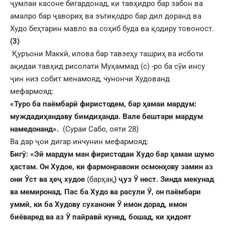
ҷумлаи касоне бигардонад, ки тавҳидро бар забон ва
амалро бар ҷавориҳ ва эътиқодро бар дил доранд ва
Худо беҳтарин мавло ва соҳиб буда ва қодиру товоност.
(3)
Қуръони Маккӣ, илова бар тавзеҳу ташриҳ ва исботи
ақидаи тавҳид рисолати Муҳаммад (с) -ро ба сӯи инсу
ҷин низ собит менамояд, чунончи Худованд
мефармояд:
«Туро ба паёмбар
ӣ
фиристодем, бар
ҳ
амаи мардум:
муждади
ҳ
андаву бимди
ҳ
анда. Ва
ле бештари мардум
намедонанд
»
.
(Сураи Сабо, ояти 28)
Ва дар ҷои дигар инчунин мефармояд:
Биг
ӯ
: «Эй мардум ман фиристодаи Худо бар
ҳ
амаи шумо
ҳ
астам. Он Худое, ки фармонравоии осмон
ҳ
ову замин аз
они
Ӯ
ст ва
ҳ
е
ҷ
худое
(барҳақ
)
ҷ
уз
Ӯ
нест. Зинда мекунад
ва мемиронад. Пас ба Худо ва расули
Ӯ
, он паёмбари
умм
ӣ
, ки ба Худову суханони
Ӯ
имон дорад, имон
биёваред ва аз
Ӯ
пайрав
ӣ
кунед, бошад, ки
ҳ
идоят