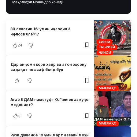
Мақолаҳои монандро хонед!
30 солагии 16-умин иҷлосия ё
ифлосия? №17
СИЁСӢ
24
ТАЪРИХӢ
ҶИНОӢ
Дар анҷоми кори хайр ва атои эҳсону
садақот пешсаф бояд буд
МАҚОЛАҲО
Агар КДАМ намегуфт О.Гиляев аз куҷо
медонист?
3
МАҚОЛАҲО
Рӯзи душанбе 19 ӯми март аввали моҳи