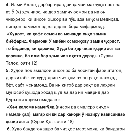
4.
Илми Аллоҳ дарбаргирандаи ҳамаи махлуқот аст ва
аз Ӯ (ҷ) ҳеҷ чизе, на дар замину осмон ва на он
чизҳоеро, ки инсон ошкор ва пӯшида анҷом медиҳад,
пинҳон намемонад ва дар ин бора мефармояд:
«Худост, ки
ҳ
афт осмон
ва
монанди он
ҳ
о замин
биёфарид. Фармони
Ӯ
миёни осмон
ҳ
ову замин
ҷ
орист,
то бидонед, ки
ҳ
ароина, Худо ба
ҳ
ар чизе
қ
одир аст ва
ҳ
ароина, ба илм бар
ҳ
ама чиз и
ҳ
ота дорад».
(Сураи
Талоқ, ояти 12)
5.
Худои пок амалҳои инсонро ба воситаи фариштагон,
дар китобе, ки хурдтарин чиз ҳам аз он раҳо нахоҳад
ёфт, сабт менамояд. Ва ин китоб дар вақт ва лаҳзаи
муносиб кушода хохад шуд ва дар ин маврид дар
Қуръони карим омадааст:
«
Ҳ
е
ҷ
каломе намег
ӯ
яд (
инсон ва амалеро анҷом
намедиҳад
), магар он ки дар канори
ӯ
нозиру нависандае
ҳ
озир аст.»
(Сураи Қоф, ояти 18)
6
.
Худо бандагонашро ба чизҳое меозмояд, ки бандагон