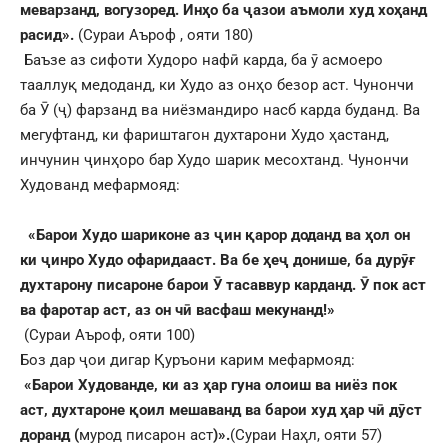
меварзанд, вогузоред. Ин
ҳ
о ба
ҷ
азои аъмоли худ хо
ҳ
анд
расид».
(Сураи Аъроф , ояти 180)
Баъзе аз сифоти Худоро нафӣ карда, ба ӯ асмоеро
тааллуқ медоданд, ки Худо аз онҳо безор аст. Чунончи
ба Ӯ (ҷ) фарзанд ва ниёзмандиро насб карда буданд. Ва
мегуфтанд, ки фариштагон духтарони Худо ҳастанд,
инчунин ҷинҳоро бар Худо шарик месохтанд. Чунончи
Худованд мефармояд:
«Барои Худо шариконе аз
ҷ
ин
қ
арор доданд ва
ҳ
ол он
ки
ҷ
инро Худо офаридааст. Ва бе
ҳ
е
ҷ
донише, ба дур
ӯ
ғ
духтарону писароне барои
Ӯ
тасаввур карданд.
Ӯ
пок аст
ва фаротар аст, аз он ч
ӣ
васфаш мекунанд!»
(Сураи Аъроф, ояти 100)
Боз дар ҷои дигар Қуръони карим мефармояд:
«Барои Худованде, ки аз
ҳ
ар гуна олоиш ва ниёз пок
аст, духтароне
қ
оил мешаванд ва барои худ
ҳ
ар ч
ӣ
д
ӯ
ст
доранд (
мурод писарон аст
)».
(Сураи Наҳл, ояти 57)