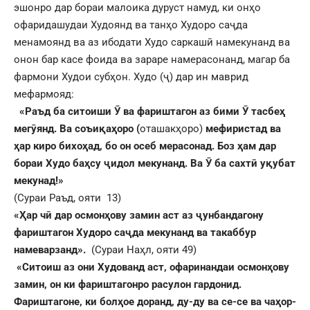
эшонро дар бораи малоика дуруст намуд, ки онҳо
офаридашудаи Худоянд ва танҳо Худоро саҷда
менамоянд ва аз ибодати Худо саркашӣ намекунанд ва
онон бар касе фоида ва зараре намерасонанд, магар ба
фармони Худои субҳон. Худо (ҷ) дар ин маврид
мефармояд:
«Раъд ба ситоиши
Ӯ
ва фариштагон аз бими
Ӯ
тасбе
ҳ
мег
ӯ
янд. Ва соъи
қ
а
ҳ
оро (
оташакҳоро)
мефиристад ва
ҳ
ар киро бихо
ҳ
ад, бо он осеб мерасонад. Боз
ҳ
ам дар
бораи Худо ба
ҳ
су
ҷ
идол мекунанд. Ва
Ӯ
ба сахт
ӣ
у
қ
убат
мекунад!»
(Сураи Раъд, ояти 13)
«
Ҳ
ар ч
ӣ
дар осмон
ҳ
ову замин аст аз
ҷ
унбандагону
фариштагон Худоро са
ҷ
да мекунанд ва такаббур
намеварзанд».
(Сураи Наҳл, ояти 49)
«Ситоиш аз они Худованд аст, офаринандаи осмон
ҳ
ову
замин, он ки фариштагонро расулон гардонид.
Фариштагоне, ки бол
ҳ
ое доранд, ду-ду ва се-се ва ча
ҳ
ор-