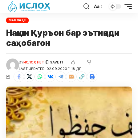
Aa
МАҚОЛАҲО
Нақши Қуръон бар эътиқоди
саҳобагон
BY
ИСЛОҲ НЕТ
LAST UPDATED: 02.09.2020 11:18 ДП