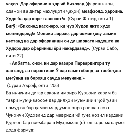
ча
ҳ
ор. Дар офариниш
ҳ
ар ч
ӣ
бихо
ҳ
ад (
фариштагон,
одамон ва дигар махлуқоти ҷаҳон)
меафзояд,
ҳ
ароина,
Худо ба
ҳ
ар коре тавоност!»
(Сураи Фотир, ояти 1)
Биг
ӯ
: «Бихонед касонеро, ки
ҷ
уз Худои якто худо
мепиндоред!» Молики заррае, дар осмон
ҳ
ову замин
нестанд ва дар офариниши он ду ширкате надошта ва
Худоро дар офариниш ёр
ӣ
накардаанд».
(Сураи Сабо,
ояти 22)
«Албатта, онон, ки дар назари Парвардигори ту
ҳ
астанд, аз парастиши
Ӯ
сар наметобанд ва тасбе
ҳ
аш
мег
ӯ
янд ва барояш са
ҷ
да мекунанд!»
(Сураи Аъроф, ояти 206)
Ва инчунин дигар аркони имонро Қуръони карим ба
таври муъҷизаосое дар дилҳои муъминин ҷойгузин
намуд ва бар ҳамаи мардумон онро равшан сохт.
Чунончи Худованд дар мавриди чӣ гуна нозил кардани
Қуръон бар паёмбараш Муҳаммад (с) ошкоро маълумот
дода фармуд: