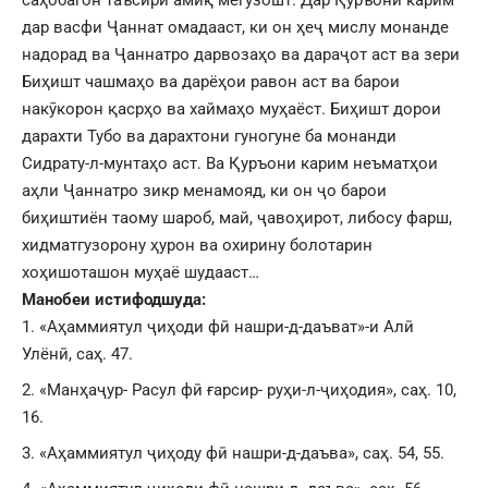
дар васфи Ҷаннат омадааст, ки он ҳеҷ мислу монанде
надорад ва Ҷаннатро дарвозаҳо ва дараҷот аст ва зери
Биҳишт чашмаҳо ва дарёҳои равон аст ва барои
накӯкорон қасрҳо ва хаймаҳо муҳаёст. Биҳишт дорои
дарахти Тубо ва дарахтони гуногуне ба монанди
Сидрату-л-мунтаҳо аст. Ва Қуръони карим неъматҳои
аҳли Ҷаннатро зикр менамояд, ки он ҷо барои
биҳиштиён таому шароб, май, ҷавоҳирот, либосу фарш,
хидматгузорону ҳурон ва охирину болотарин
хоҳишоташон муҳаё шудааст…
Манобеи истифодшуда:
«Аҳаммиятул ҷиҳоди фӣ нашри-д-даъват»-и Алӣ
Улёнӣ, саҳ. 47.
«Манҳаҷур- Расул фӣ ғарсир- руҳи-л-ҷиҳодия», саҳ. 10,
16.
«Аҳаммиятул ҷиҳоду фӣ нашри-д-даъва», саҳ. 54, 55.