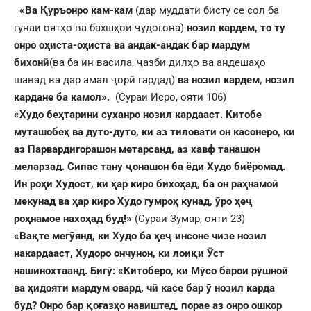
«Ва
Қ
уръонро кам-кам
(дар муддати бисту се сол ба
гунаи оятҳо ва бахшҳои ҷудогона)
нозил кардем, то ту
онро о
ҳ
иста-о
ҳ
иста ва андак-андак бар мардум
бихон
ӣ
(ва ба ин васила, ҷазби дилҳо ва андешаҳо
шавад ва дар амал ҷорӣ гардад)
ва нозил кардем, нозил
кардане ба камол».
(Сураи Исро, ояти 106)
«Худо бе
ҳ
тарини суханро нозил кардааст. Китобе
муташобе
ҳ
ва дуто-дуто, ки аз тиловати он касонеро, ки
аз Парвардигорашон метарсанд, аз хавф танашон
меларзад. Сипас тану
ҷ
онашон ба ёди Худо биёромад.
Ин ро
ҳ
и Худост, ки
ҳ
ар киро бихо
ҳ
ад, ба он ра
ҳ
намо
ӣ
мекунад ва
ҳ
ар киро Худо гумро
ҳ
кунад,
ӯ
ро
ҳ
е
ҷ
ро
ҳ
намое нахо
ҳ
ад буд!»
(Сураи Зумар, ояти 23)
«Ва
қ
те мег
ӯ
янд, ки Худо ба
ҳ
е
ҷ
инсоне чизе нозил
накардааст, Худоро ончунон, ки лои
қ
и
Ӯ
ст
нашинохтаанд. Биг
ӯ
: «Китоберо, ки М
ӯ
со барои р
ӯ
шно
ӣ
ва
ҳ
идояти мардум овард, ч
ӣ
касе бар
ӯ
нозил карда
буд? Онро бар
қ
о
ғ
аз
ҳ
о навиштед, порае аз онро ошкор