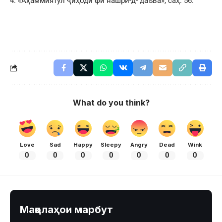
«Аҳаммиятул ҷиҳоди фӣ нашри-д- даъва», саҳ. 56.
What do you think?
Love
Sad
Happy
Sleepy
Angry
Dead
Wink
0
0
0
0
0
0
0
Мақолаҳои марбут