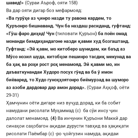
шавед!»
(Сураи Аъроф, ояти 158)
Ва дар ояти дигар боз мефармояд:
«Ва гур
ӯ
ҳ
е аз
ҷ
инро назди ту равона кардем, то
Қ
уръонро бишнаванд. Чун ба наздаш расиданд, гуфтанд:
«Г
ӯ
ш фаро ди
ҳ
ед! Чун (
тиловати Қуръон
) ба поён омад
монанди бимди
ҳ
андагоне назди
қ
авми худ бозгаштанд.
Гуфтанд: «Эй
қ
авм, мо китоберо шунидем, ки баъд аз
М
ӯ
со нозил шуда, китоб
ҳ
ои пешинро тасди
қ
мекунад ва
ба
ҳ
а
қ
ва ро
ҳ
и рост ро
ҳ
менамояд. Эй
қ
авми мо, ин
даъваткунандаи Худоро посух г
ӯ
ед ва ба
ӯ
имон
биёваред, то Худо гуно
ҳҳ
оятонро биёмурзад ва шуморо
аз азоби дардовар дар амон дорад».
(Сураи Аҳқоф, оёти
29-31)
Ҳамчунин оёти дигаре низ вуҷуд дорад, ки ба собит
намудани рисолати Муҳаммад (с) ба сӯи инсу ҷин
далолат менамояд.
(4)
Ва инчунин Қуръони Маккӣ дар
синаҳои саҳобагон ақидаи дурусти тавҳид ва ҳақиқати
рисолати Паёмбар (с) -ро ҷойгузин намуда, ақидаи