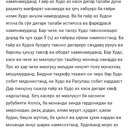
наменамуданд. Ғайр аз Худо аз каси дигар талаби дуои
раҳмату мағфират нанамуда ва ҳеҷ забҳеро ба ғайри
номи Худо анҷом намедоданд. Ва ба ғайр аз Худои
ягона ба сӯи дигаре талаби истиғоса ва фарёдрасӣ
наменамуданд. Бар чизе, ки танҳо Худо тавоноияшро
дорад ба ҷуз худи Ӯ (ҷ) аз ғайраш кӯмак намехостанд. Ба
ғайр аз Худои бузургу тавоно дигареро саҷдаву рукуъ ва
барояш ҳаҷҷу тавоф ва ибодат наменамуданд. Бар Худо,
касе ва чизе аз махлуқотро ташбеҳу монанд накарда ва
Ӯро аз ҳар чизи махлуқу маъдум ниҳоят поку муназзаҳ
мешумурданд. Бидуни таҳрифу таъвил он чиро бар Худо
собит медонистанд, ки Худо ва Расулаш собит кардааст.
Дар пинҳону ошкор ғайр аз Худо аз каси дигаре хавф
надоштанд. Ҳеҷ касеро аз махлуқот ба хасоиси
рубубияти Аллоҳ, ба монанди зинда гардонидан ва
миронидан, ризқ додан, илми муҳит, қудрат, қаюм
будан, бақои мутлақ, ба ҳалол ва ҳаром ҳукм кардан ва
монанди инҳо шарик намесохтанд. Худованд моро аз