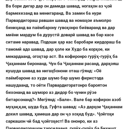
Ва бори дигар дар он дамида шавад, нога
ҳ
он аз
ҷ
ой
бармехезанд ва менигаранд. Ва замин ба нури
Парвардигораш равшан шавад ва нома
ҳ
ои аъмолро
бини
ҳ
анд ва паёмбарону гуво
ҳ
онро биёваранд ва дар
миёни мардум ба дуруст
ӣ
довар
ӣ
шавад ва бар касе
ситаме наравад. Подоши
ҳ
ар кас баробари кирдораш ба
тамом
ӣ
адо шавад, дар
ҳ
оле ки Худо ба кор
ҳ
ое, ки
мекардаанд, ого
ҳ
тар аст. Ва кофиронро гур
ӯ
ҳ
-гур
ӯ
ҳ
ба
Ҷ
а
ҳ
аннам биронанд. Чун ба
Ҷ
а
ҳ
аннам расанд, дар
ҳ
ояш
кушуда шавад ва нига
ҳ
бонони оташ г
ӯ
янд: «Оё
паёмбароне аз худи шумо бар шумо фиристода
нашудаанд, то оёти Парвардигоратонро бароятон
бихонанд ва шуморо аз дидор бо чунин р
ӯ
зе
битарсонанд?» Мег
ӯ
янд: «Бале». Вале бар кофирон азоб
му
ҳ
а
ққ
а
қ
шуда буд. Гуфта шавад: «Аз дар
ҳ
ои
Ҷ
а
ҳ
аннам
дохил шавед,
ҳ
амеша дар он
ҷ
о хо
ҳ
ед буд».
Ҷ
ойго
ҳ
и
саркашон ч
ӣ
бад
ҷ
ойго
ҳ
ест! Ва ононро, ки аз
Парвардигорашон тарсидаанд, гур
ӯ
ҳ
-гур
ӯ
ҳ
ба Би
ҳ
ишт