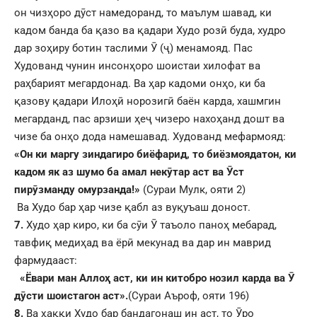
он чизҳоро дӯст намедоранд, то маълум шавад, ки
кадом банда ба қазо ва қадари Худо розӣ буда, худро
дар зоҳиру ботин таслими Ӯ (ҷ) менамояд. Пас
Худованд чунин инсонҳоро шоистаи хилофат ва
раҳбарият мегардонад. Ва ҳар кадоми онҳо, ки ба
қазову қадари Илоҳӣ норозигӣ баён карда, хашмгин
мегарданд, пас арзиши ҳеҷ чизеро нахоҳанд дошт ва
чизе ба онҳо дода намешавад. Худованд мефармояд:
«Он ки маргу зиндагиро биёфарид, то биёзмоядатон, ки
кадом як аз шумо ба амал нек
ӯ
тар аст ва
Ӯ
ст
пир
ӯ
зманду омурзанда!»
(Сураи Мулк, ояти 2)
Ва Худо бар ҳар чизе қабл аз вуқуъаш доност.
7.
Худо ҳар киро, ки ба сӯи Ӯ таъоло паноҳ мебарад,
тавфиқ медиҳад ва ёрӣ мекунад ва дар ин маврид
фармудааст:
«Ёвари ман Аллоҳ аст, ки ин китобро нозил карда ва
Ӯ
д
ӯ
сти шоистагон аст».
(Сураи Аъроф, ояти 196)
8.
Ва ҳаққи Худо бар бандагонаш ин аст, то Ӯро