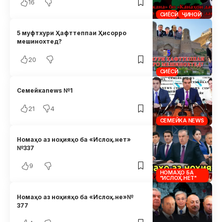
16
СИЁСӢ
ҶИНОӢ
5 муфтхури Ҳафттеппаи Ҳисорро
мешинохтед?
20
СИЁСӢ
Семейкаnews №1
21
4
СЕМЕЙКА NEWS
Номаҳо аз ноҳияҳо ба «Ислоҳ.нет»
№337
9
НОМАҲО БА
"ИСЛОҲ.НЕТ"
Номаҳо аз ноҳияҳо ба «Ислоҳ.не»№
377