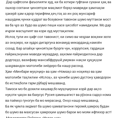
Дар ҳафтсоли фаъолияти худ, ки ба хотири гуфтани сухани ҳақ ва
ошкор сохтани ҷиноятҳои мақомот борҳо мавриди ҳамлаҳои
ҳакерӣ ҳам қарор гирифтем,ҳеҷ гоҳ аз ин роҳ мунсариф
нашудем,чунки қудрат ва бозувони тавонои шумо муттакои мост
ва ба ҷуз аз Худо ва шумо пеши касе ҳисобот намедиҳем. Мо дар
иҷрои масъулият ва кори худ мустақилем.
Ислоҳ тули ин ҳафт сол тавонист, ки симо ва чеҳраи воқеии хеле
аз онҳоеро, ки худро дигаргуна вонамуд мекарданд,намоён
созад. Бар алайҳи ҷиноятҳои бузрге чун, коррупсия, гардиши
ғайриқонунии маводи мухаддир, аҳкоми ғайриодилона дар
додгоҳҳо, вазифаву мансабфурушӣ,умуман нақзи ҳуқуқҳои
шаҳрвандон матолиби зиёдеро ба нашр расонд.
Ҳам «Минбари муҳоҷир» ва ҳам «Номаҳо аз ноҳияҳо ва ҳам
матолиби таҳлилии «Ислоҳ», аз ҷониби шумо дустону ҳаводорон
бо истиқболи гарм рӯбарӯ мешаванд.
Тамоси мо бо дохили кишвар,бо муҳоҷирони корӣ дар ақсо
нуқоти ҷаҳон ва бахусус Русия ҳамешагист ва рӯзона садҳо нома
ва паёмҳо гуногун ба мо мерасанд. Онҳо нашр мешаванд.
Ба як ҷумла хидмат ба шумо ҳамватанони гиромӣ,ҳамроҳ будан
бо шумо ва махсусан ҳамроҳии шумо барои мо мояи ифтихор аст!
Маъмурияти Пойгоҳи «
Ислоҳ.нет
«