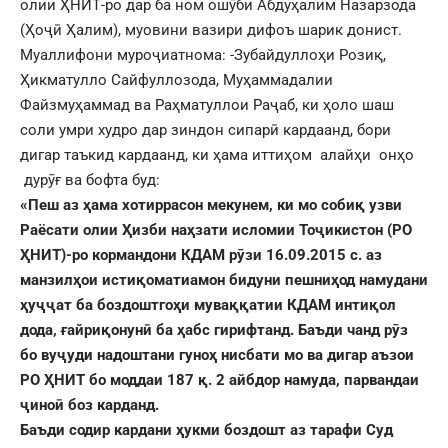
олии ҲНИТ-ро дар ба ном ошӯби Абдуҳалим Назарзода
(Ҳоҷӣ Ҳалим), муовини вазири дифоъ шарик донист.
Муаллифони муроҷиатнома: -Зубайдуллоҳи Розиқ,
Ҳикматулло Сайфуллозода, Муҳаммадалии
Файзмуҳаммад ва Раҳматуллои Раҷаб, ки ҳоло шаш
соли умри худро дар зиндон сипарӣ кардаанд, бори
дигар таъкид кардаанд, ки ҳама иттиҳом алайҳи онҳо
дурӯғ ва бофта буд:
«Пеш аз ҳама хотиррасон мекунем, ки мо собиқ узви
Раёсати олии Ҳизби наҳзати исломии Тоҷикистон (РО
ҲНИТ)-ро кормандони КДАМ рӯзи 16.09.2015 с. аз
манзилҳои истиқоматиамон бидуни пешниҳод намудани
ҳуҷҷат ба боздоштгоҳи муваққатии КДАМ интиқол
дода, ғайриқонунӣ ба ҳабс гирифтанд. Баъди чанд рӯз
бо вуҷуди надоштани гуноҳ нисбати мо ва дигар аъзои
РО ҲНИТ бо моддаи 187 қ. 2 айбдор намуда, парвандаи
ҷиноӣ боз карданд.
Баъди содир кардани ҳукми боздошт аз тарафи Суд