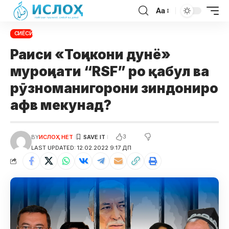
Aa
СИЁСӢ
Раиси «Тоҷикони дунё»
муроҷиати “RSF” ро қабул ва
рӯзноманигорони зиндониро
афв мекунад?
3
BY
ИСЛОҲ НЕТ
LAST UPDATED: 12.02.2022 9:17 ДП