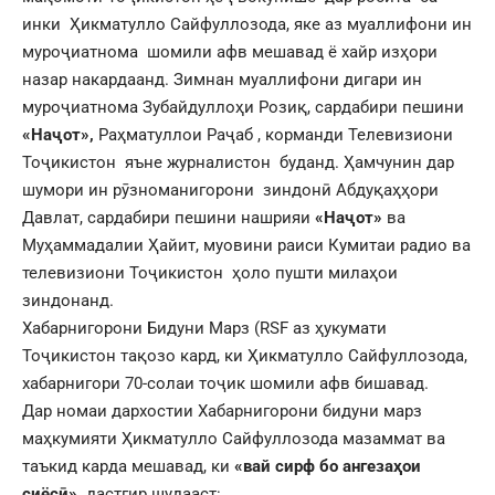
инки Ҳикматулло Сайфуллозода, яке аз муаллифони ин
муроҷиатнома шомили афв мешавад ё хайр изҳори
назар накардаанд. Зимнан муаллифони дигари ин
муроҷиатнома Зубайдуллоҳи Розиқ, сардабири пешини
«Наҷот»,
Раҳматуллои Раҷаб , корманди Телевизиони
Тоҷикистон яъне журналистон буданд. Ҳамчунин дар
шумори ин рӯзноманигорони зиндонӣ Абдуқаҳҳори
Давлат, сардабири пешини нашрияи
«Наҷот»
ва
Муҳаммадалии Ҳайит, муовини раиси Кумитаи радио ва
телевизиони Тоҷикистон ҳоло пушти милаҳои
зиндонанд.
Хабарнигорони Бидуни Марз (RSF аз ҳукумати
Тоҷикистон тақозо кард, ки Ҳикматулло Сайфуллозода,
хабарнигори 70-солаи тоҷик шомили афв бишавад.
Дар номаи дархостии Хабарнигорони бидуни марз
маҳкумияти Ҳикматулло Сайфуллозода мазаммат ва
таъкид карда мешавад, ки
«вай сирф бо ангезаҳои
сиёсӣ»
дастгир шудааст: