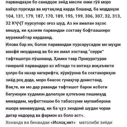
парвандаҳое бо санадҳои зиёд мисли онки гӯё моро
кайҳо пурсида ва мутақоид карда бошанд, ба моддаҳои
104, 131, 179, 187, 170, 189, 195, 199, 306, 307, 32, 313,
32 КҶҶТ пурсупорс оғоз шуд. Аз ин амалан эҳсос
мешуд, ки қазияи парвандаи сохтаву бофтаашонро
мураккабтар кардаанд.
Илова бар ин, болои паравандаи пурсарусадои мо муҳри
махфӣ ниҳодаанд ва бо ин амал хостанд “сирри”
тафтишотро пӯшонанд. Ҳамин тавр Прокуратураи
генералӣ парвандаро аз ибтидо то интиҳо воқеъяити
ҳолро ба назар нагирифта, кӯркӯрона ба сохтакориҳои
зиёд роҳ дода, моро беасос гунаҳгор донистанд.
Вақте, ки мо дар раванди тафтишот барои исботи
бегуноҳии худамон далелҳои қотеъона пешниҳод
мекардем, муфаттишон бо табассуми муғамбирона
ишора менамуданд, ки ба ҷуз зиндонӣ шудан чораи
дигар надоред ва фармон аз боло аст».
Хонанда ва бинандаи
«Ислоҳ.нет»
матолиби зиёди