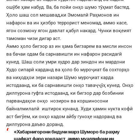
ошӯбе ҳам набуд. Ва, ба пойи онҳо шумо тӯҳмат бастед.
Ҳоло шаш сол мешавад,ки Эмомалӣ Раҳмонов ин
нафарон ва ин ҳизбро террорист меномад, аммо касе,
ягон созмону ягон давлат қабул накард. Чунки воқеият
тамоман чизи дигар аст.
Аммо ҳоло бигзор аз ин ҳама бигзарем ва мисли инсон
ва бачаи одам ба сарнавишти ин нафарон расидагӣ
кунед. Шаш соли умри худро дар зиндон ин мардони
Худо сипарӣ карданд ва ҳоло бо муроҷиат ба сохторҳо
ва ниҳодҳои зери назари Шумо муроҷиат карда
истодаанд, ки ба сарнавишти онҳо таваҷҷӯҳ кунед. Онҳо
дилпурона гуфта истодаанд, ки бигзор дар бозбинии
парвандаҳои онҳо нозирон ва коршиносони
байналмилалӣ иштирок кунанд. Худи ҳамин нукта кофӣ
аст бигӯем, ки онҳо кадом айбу гуноҳе надоранд ва
дилпурона даъво доранд.
«Хабарнигорони бидуни марз Шуморо ба раҳму
шафқат фаро хондааст, аммо муаллифони ин