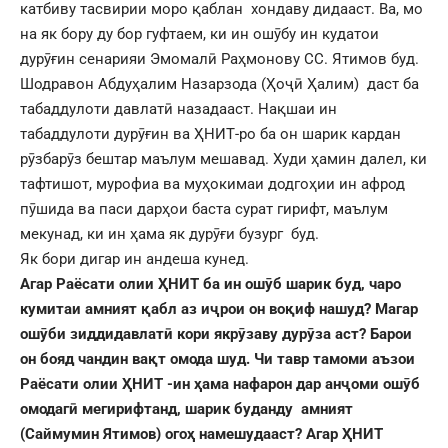
катбиву тасвирии моро қаблан хондаву дидааст. Ва, мо
на як бору ду бор гуфтаем, ки ин ошӯбу ин кудатои
дурӯғин сенарияи Эмомалӣ Раҳмонову СС. Ятимов буд.
Шодравон Абдуҳалим Назарзода (Ҳоҷӣ Ҳалим) даст ба
табаддулоти давлатӣ назадааст. Нақшаи ин
табаддулоти дурӯғин ва ҲНИТ-ро ба он шарик кардан
рӯзбарӯз бештар маълум мешавад. Худи ҳамин далел, ки
тафтишот, мурофиа ва муҳокимаи додгоҳии ин афрод
пӯшида ва паси дарҳои баста сурат гирифт, маълум
мекунад, ки ин ҳама як дурӯғи бузург буд.
Як бори дигар ин андеша кунед.
Агар Раёсати олии ҲНИТ ба ин ошӯб шарик буд, чаро
кумитаи амният қабл аз иҷрои он воқиф нашуд? Магар
ошӯби зиддидавлатӣ кори якрӯзаву дурӯза аст? Барои
он бояд чандин вақт омода шуд. Чи тавр тамоми аъзои
Раёсати олии ҲНИТ -ин ҳама нафарон дар анҷоми ошӯб
омодагӣ мегирифтанд, шарик буданду амният
(Саймумин Ятимов) огоҳ намешудааст? Агар ҲНИТ