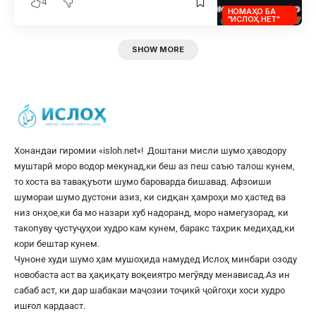
4
НОМАҲО БА
"ИСЛОҲ.НЕТ"
SHOW MORE
Хонандаи гиромии «
isloh.net
«! Доштани мисли шумо ҳаводору
муштарӣ моро водор мекунад,ки беш аз пеш саъю талош кунем,
то хоста ва тавақуъоти шумо бароварда бишавад. Афзоиши
шумораи шумо дустони азиз, ки сидқан ҳамроҳи мо ҳастед ва
низ онҳое,ки ба мо назари хуб надоранд, моро намегузорад, ки
такопуву ҷустуҷуҳои худро кам кунем, баракс таҳрик медиҳад,ки
кори бештар кунем.
Чуноне худи шумо ҳам мушоҳида намудед Ислоҳ минбари озоду
новобаста аст ва ҳақиқату воқеиятро мегӯяду менависад.Аз ин
сабаб аст, ки дар шабакаи маҷозии тоҷикӣ ҷойгоҳи хоси худро
ишғол кардааст.