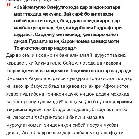
«ба Ҳикматулло Сайфуллозода дар зиндон хатари
марг таҳдид мекунад. Вай сирф бо ангезаҳои
сиёсӣ дастгир шуда, бояд даҳ соли дигарро дар
маҳбас гузаронад. Ҷое, ки қурбонии бадрафторӣ
шудааст. Озодии ӯ метавонад, ҳаёташро наҷот
диҳад. Гузашта аз ин, барои ҷомеа ва мақомоти
Тоҷикистон хатар надорад.»
Дар воқеъ, ин созмони байналмилалӣ дуруст таъкид
кардааст, ки Ҳикматулло Сайфуллозода ва
«раҳоии
барои ҷомеаи ва мақомоти Тоҷикистон хатар надорад».
Эмомалӣ Раҳмонов, раиси ҷумҳурии Тоҷикистон, ки дар
ин авохир, бахусус баъд аз ҳаводиси ахири Афғонистон
худро пуштибони тоҷикони дунё нишон додан мехоҳад
ва чоплусону хушомадгӯёнаш ҳам ӯро ба унвони
«раиси
тоҷикони дунё»
ном бурда истодаанд, баъид аст, ки ба
ин дархости Хабарнигорони бидуни марз ва
муроҷиатномаи зиндониҳои сиёсӣ посухи мусбат
диҳад. Агар ӯ заррае ҳам дар қалбаш меҳру шафқати