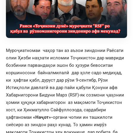
Муроҷиатномаи чаҳор тан аз аъзои зиндонии Раёсати
олии Ҳизби наҳзати исломии Тоҷикистон дар мавриди
бозбинии парвандаҳои эшон бо ҳузури бевоситаи
коршиносони байналмилалӣ дар ҳоле садо медиҳад,
ки ҳафтаи қабл, дуруст дар рӯзи 9-сентябр, Рӯзи
Истиқлоли давлатӣ ва дар пайи қабули Қонуни афв
Хабарнигорони Бидуни Марз (RSF)-як созмони ҷаҳонии
ҳомии ҳуқуқи хабарнигорон аз мақомоти Тоҷикистон
хост, ки Ҳикматулло Сайфуллозода, сардабири
ҳафтаномаи
«Наҷот»-
органи чопии ин ташкилоти
сиёсиро аз зиндон раҳо кунад. То ҳамин имрӯз
мақомоти Тоҷикистон ҳеҷ вокунише дар робита ба