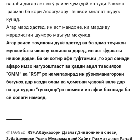
ваҷаби дигар аст ки ӯ раиси ҷумҳурӣ ва худи Раҳмон
расман ба кори Асосгузору Пешвои миллат шурӯъ
кунад.
Агар мард ҳастед, ин аст майдоне, ки мардиву
мардонагии шуморо маълум мекунад.
Агар раиси тоҷикони дунё ҳастед ва ба ҳама тоҷикон
муносибати яксону холисона доред, ин аст фурсати
нишон додан. Ба он хотир афв гуфтам,ки ,то ҳол санади
афвро имзо нагузоштааст ва ҳадди ақал тавсияҳои
“СММ” ва “RSF” ро намепазирад ин рӯзноманигорони
бегуноҳ дар назди олам ва ҷомеъаи ҷаҳонӣ вале дар
назди худаш “гунаҳкор”ро шомили ин афви бахшида ба
сӣ солагӣ намояд.
TAGGED:
RSF
Абдуқаҳори Давлат
Зиндониёни сиёсӣ
Зубайдуллоҳи Розиқ
Муҳаммадалӣ Ҳайит
Раҳматуллои Раҷаб