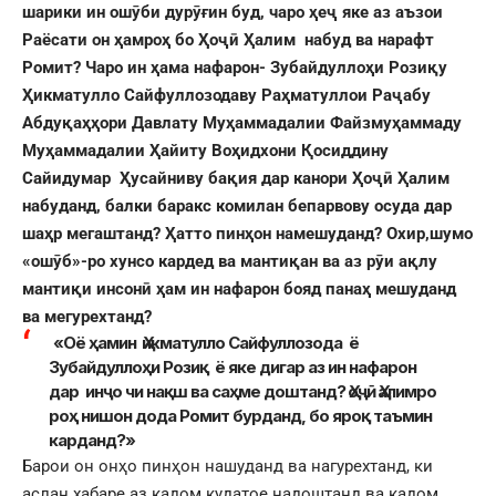
шарики ин ошӯби дурӯғин буд, чаро ҳеҷ яке аз аъзои
Раёсати он ҳамроҳ бо Ҳоҷӣ Ҳалим набуд ва нарафт
Ромит? Чаро ин ҳама нафарон- Зубайдуллоҳи Розиқу
Ҳикматулло Сайфуллозодаву Раҳматуллои Раҷабу
Абдуқаҳҳори Давлату Муҳаммадалии Файзмуҳаммаду
Муҳаммадалии Ҳайиту Воҳидхони Қосиддину
Сайидумар Ҳусайниву бақия дар канори Ҳоҷӣ Ҳалим
набуданд, балки баракс комилан бепарвову осуда дар
шаҳр мегаштанд? Ҳатто пинҳон намешуданд? Охир,шумо
«ошӯб»-ро хунсо кардед ва мантиқан ва аз рӯи ақлу
мантиқи инсонӣ ҳам ин нафарон бояд панаҳ мешуданд
ва мегурехтанд?
«Оё ҳамин Ҳикматулло Сайфуллозода ё
Зубайдуллоҳи Розиқ ё яке дигар аз ин нафарон
дар инҷо чи нақш ва саҳме доштанд? Ҳоҷӣ Ҳалимро
роҳ нишон дода Ромит бурданд, бо яроқ таъмин
карданд?»
Барои он онҳо пинҳон нашуданд ва нагурехтанд, ки
аслан хабаре аз кадом кудатое надоштанд ва кадом