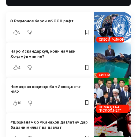
Э.Раҳмонов барои об ООН рафт
5
СИЁСӢ
ҶИНОӢ
Чаро Искандаркӯл, кони намаки
Хоҷамӯъмин не?
4
СИЁСӢ
Номаҳо аз ноҳияҳо ба «Ислоҳ.нет»
№52
10
НОМАҲО БА
"ИСЛОҲ.НЕТ"
«Шоҳкана» бо «Канаҳои давлатӣ» дар
бадани миллат ва давлат