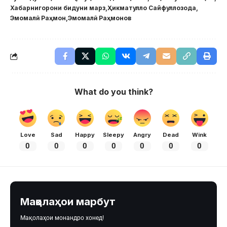
Хабарнигорони бидуни марз
Ҳикматулло Сайфуллозода
Эмомалӣ Раҳмон
Эмомалӣ Раҳмонов
What do you think?
Love
Sad
Happy
Sleepy
Angry
Dead
Wink
0
0
0
0
0
0
0
Мақолаҳои марбут
Мақолаҳои монандро хонед!