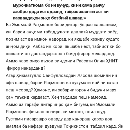
муроҷиатнома бо ин вуҷуд, ки ин ҳама ранҷу
азобро дида истодаанд, тақозояшон ин аст ки
парвандаҳои онҳо бозбинӣ шавад.»
Ба Эмомалӣ Раҳмонов бори дигар гӯшрас карданиам,
ки барои анҷоми табаддулоти давлатӣ муддати зиёд
лозим аст ва имкон надорад, ки якшабе хезиву кудато
анҷом диҳӣ. Азбас ин кори якшаба нест, табиист ки бо
шикасти он дастандаркорон бояд фирор мекарданд.
Аммо чаро онҳо-аъзои зиндонии Раёсати Олии ҲНИТ
фирор накарданд?
Агар Ҳикматулло Сайфуллозодаи 70 сола шомили ин
афв шавад ,барои Раҳмонов ва ҳукумати вай чи хатар
пеш меорад? Ҳамоне, ки хабарнигорони бидуни марз
ҳам таъкид кардааст. Ҳеҷ таҳдиде пеш намеояд.
Аммо аз тарафи дигар инро ҳам бигӯем, ки Эмомалӣ
Раҳмонов, феълан ончиро, ки мехост, ноил шуд.
Рустами писарашро оварду дар канораш қарор дод
амалан ба нафари дуввуми Тоҷикистон табдил кард. Як