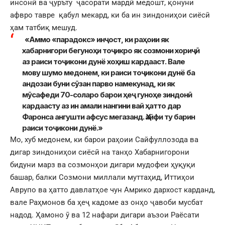
инсонӣ ва ҷуръту ҷасорати мардӣ медошт, қонуни
афвро тавре қабул мекард, ки ба ин зиндониҳои сиёсӣ
ҳам татбиқ мешуд.
«Аммо «парадокс» инҷост, ки раҳоии як
хабарнигори бегуноҳи тоҷикро як созмони хориҷӣ
аз раиси тоҷикони дунё хоҳиш кардааст. Вале
мову шумо медонем, ки раиси тоҷикони дунё ба
андозаи буни сӯзан парво намекунад, ки як
мӯсафеди 70-соларо барои ҳеҷ гуноҳе зиндонӣ
кардаасту аз ин амали нангини вай ҳатто дар
Фаронса ангушти афсус мегазанд. Ҳайфи ту барин
раиси тоҷикони дунё.»
Мо, хуб медонем, ки барои раҳоии Сайфуллозода ва
дигар зиндониҳои сиёсӣ на танҳо Хабарнигорони
бидуни марз ва созмонҳои дигари мудофеи ҳуқуқи
башар, балки Созмони миллали муттаҳид, Иттиҳои
Аврупо ва ҳатто давлатҳое чун Амрико дархост карданд,
вале Раҳмонов ба ҳеҷ кадоме аз онҳо ҷавоби мусбат
надод. Ҳамоно ӯ ва 12 нафари дигари аъзои Раёсати