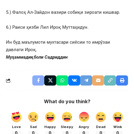
5.) Фалоҳ Ал-Зайдон вазири собиқи зироати кишвар.
6.) Раиси ҳизби Лил Ироқ Муттаҳидун.
Ин буд маълумоти мухтасари сиёсии то имрӯзаи
давлати Ироқ.
Муҳаммадиқболи Садриддин
What do you think?
Love
Sad
Happy
Sleepy
Angry
Dead
Wink
0
0
0
0
0
0
0