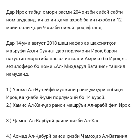
Дар Ироқ тибқи омори расми 204 ҳизби сиёсӣ сабти
ном шудаанд, ки аз ин ҳама аҳзоб ба интихоботи 12
майи соли ҷорӣ 9 ҳизби сиёсӣ роҳ ёфтанд.
Дар 14-уми август 2018 шаш нафар аз шахсиятҳои
маъруфи Аҳли Суннат дар порлумони Ироқ барои
нахустин маротиба пас аз истилои Амрико ба Ироқ як
эътилоферо бо номи «Ал- Миҳварул Ватания» ташкил
намуданд.
1.) Усома Ал-Нуҷейфӣ муовини раисҷумҳури собиқи
Ироқ ва ҳизби 9-уми порлумонӣ бо 14 курсӣ.
2.) Хамис Ал-Ханҷар раиси машрӯъи Ал-арабӣ фил Ироқ.
3.) Ҷамол Ал-Карбулӣ раиси ҳизби Ал-Ҳал
4.) Аҳмад Ал-Ҷабурӣ раиси ҳизби Ҷамоҳир Ал-Ватания