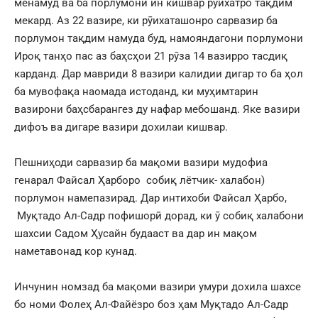
менамуд ва ба порлумони ин кишвар рӯихатро тақдим
мекард. Аз 22 вазире, ки рӯихаташонро сарвазир ба
порлумон тақдим намуда буд, намояндагони порлумони
Ироқ танҳо пас аз баҳсҳои 21 рӯза 14 вазирро тасдиқ
карданд. Дар мавриди 8 вазири калидии дигар то ба ҳол
ба мувофақа наомада истоданд, ки муҳимтарин
вазирони баҳсбарангез ду нафар мебошанд. Яке вазири
дифоъ ва дигаре вазири дохилаи кишвар.
Пешниҳоди сарвазир ба мақоми вазири мудофиа
генарал Файсал Ҳарборо собиқ лётчик- халабон)
порлумон намепазирад. Дар интихоби Файсал Ҳарбо,
Муқтадо Ал-Садр пофишорӣ дорад, ки ӯ собиқ халабони
шахсии Садом Ҳусайн будааст ва дар ин мақом
наметавонад кор кунад.
Инчунин номзад ба мақоми вазири умури дохила шахсе
бо номи Фолеҳ Ал-Файёзро боз ҳам Муқтадо Ал-Садр