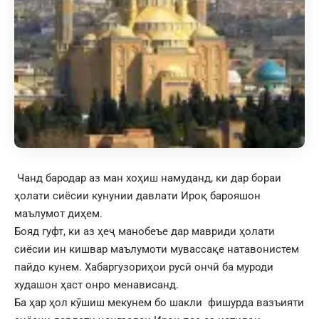
Чанд бародар аз ман хоҳиш намуданд, ки дар бораи
ҳолати сиёсии кунунии давлати Ироқ барояшон
маълумот диҳем.
Бояд гуфт, ки аз ҳеҷ манобеъе дар мавриди ҳолати
сиёсии ин кишвар маълумоти мувассақе натавонистем
пайдо кунем. Хабаргузориҳои русӣ ончӣ ба муроди
худашон ҳаст онро менависанд.
Ба ҳар ҳол кӯшиш мекунем бо шакли фишурда вазъияти