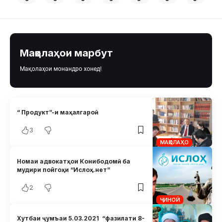
Мақолаҳои марбут
Мақолаҳои монандро хонед!
“ Продукт”-и маҳалгароӣ
3
МАҚОЛАҲО
Номаи адвокатҳои Конибодомӣ ба
мудири пойгоҳи “Ислоҳ.нет”
2
ҶИНОӢ
Хутбаи ҷумъаи 5.03.2021 “фазилати 8-