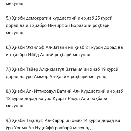
мекунад.
5.) Ҳизби демократии курдистонӣ ин ҳизб 25 курсӣ
дорад ва ин ҳизбро Ниҷирфон Боризонӣ роҳбарӣ
мекунад.
6.) Ҳизби Эътилоф Ал-Ватанӣ ин ҳизб 21 курсӣ дорад ва
ин ҳизбро Ийёд Аловӣ роҳбарӣ мекунад.
7.) Ҳизби Тайёр Алҳикматул Ватания ин ҳизб 19 курсӣ
дорад ва уро Аммор Ал-Ҳаким роҳбарӣ мекунад.
8.) Ҳизби Ал- Иттиҳодул Ватанӣ Ал- Курдистонӣ ин ҳизб
18 курсӣ дорад ва ӯро Кусрат Расул Алӣ роҳбарӣ
мекунад.
9.) Ҳизби Таҳолуф Ал-Қарор ин ҳизб 14 курсӣ дорад ва
ӯро Усома Ал-Нуҷейфӣ роҳбарӣ мекунад.