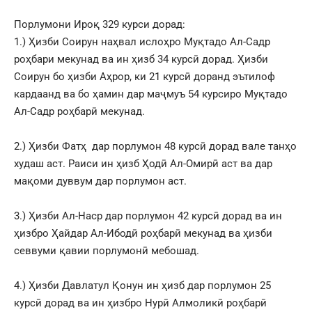
Порлумони Ироқ 329 курси дорад:
1.) Ҳизби Соирун наҳвал ислоҳро Муқтадо Ал-Садр
роҳбари мекунад ва ин ҳизб 34 курсӣ дорад. Ҳизби
Соирун бо ҳизби Аҳрор, ки 21 курсӣ доранд эътилоф
кардаанд ва бо ҳамин дар маҷмуъ 54 курсиро Муқтадо
Ал-Садр роҳбарӣ мекунад.
2.) Ҳизби Фатҳ дар порлумон 48 курсӣ дорад вале танҳо
худаш аст. Раиси ин ҳизб Ҳодӣ Ал-Омирӣ аст ва дар
мақоми дуввум дар порлумон аст.
3.) Ҳизби Ал-Наср дар порлумон 42 курсӣ дорад ва ин
ҳизбро Ҳайдар Ал-Ибодӣ роҳбарӣ мекунад ва ҳизби
севвуми қавии порлумонӣ мебошад.
4.) Ҳизби Давлатул Қонун ин ҳизб дар порлумон 25
курсӣ дорад ва ин ҳизбро Нурӣ Алмоликӣ роҳбарӣ