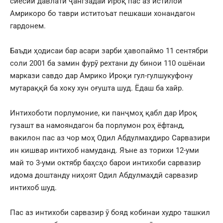
сиёсии давлати ҷангзадаи Ироқ пас аз истилои
Амрикоро бо таври иститоъат пешкаши хонандагон
гардонем.
Баъди ҳодисаи бар асари зарби ҳавопаймо 11 сентябри
соли 2001 ба замин фурӯ рехтани ду бинои 110 ошёнаи
маркази савдо дар Амрико Ироқи гул-гулшукуфону
мутараққӣ ба хоку хун оғушта шуд. Ёдаш ба хайр.
Интихоботи порлумоние, ки панҷмоҳ қабл дар Ироқ
гузашт ва намояндагон ба порлумон роҳ ёфтанд,
вакилон пас аз чор моҳ Одил Абдулмаҳдиро Сарвазири
ин кишвар интихоб намуданд. Яъне аз торихи 12-уми
май то 3-уми октябр баҳсҳо барои интихоби сарвазир
идома доштанду ниҳоят Одил Абдулмаҳдӣ сарвазир
интихоб шуд.
Пас аз интихоби сарвазир ӯ бояд кобинаи худро ташкил