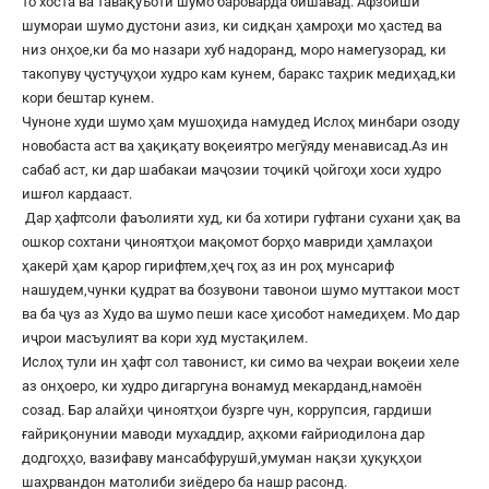
то хоста ва тавақуъоти шумо бароварда бишавад. Афзоиши
шумораи шумо дустони азиз, ки сидқан ҳамроҳи мо ҳастед ва
низ онҳое,ки ба мо назари хуб надоранд, моро намегузорад, ки
такопуву ҷустуҷуҳои худро кам кунем, баракс таҳрик медиҳад,ки
кори бештар кунем.
Чуноне худи шумо ҳам мушоҳида намудед Ислоҳ минбари озоду
новобаста аст ва ҳақиқату воқеиятро мегӯяду менависад.Аз ин
сабаб аст, ки дар шабакаи маҷозии тоҷикӣ ҷойгоҳи хоси худро
ишғол кардааст.
Дар ҳафтсоли фаъолияти худ, ки ба хотири гуфтани сухани ҳақ ва
ошкор сохтани ҷиноятҳои мақомот борҳо мавриди ҳамлаҳои
ҳакерӣ ҳам қарор гирифтем,ҳеҷ гоҳ аз ин роҳ мунсариф
нашудем,чунки қудрат ва бозувони тавонои шумо муттакои мост
ва ба ҷуз аз Худо ва шумо пеши касе ҳисобот намедиҳем. Мо дар
иҷрои масъулият ва кори худ мустақилем.
Ислоҳ тули ин ҳафт сол тавонист, ки симо ва чеҳраи воқеии хеле
аз онҳоеро, ки худро дигаргуна вонамуд мекарданд,намоён
созад. Бар алайҳи ҷиноятҳои бузрге чун, коррупсия, гардиши
ғайриқонунии маводи мухаддир, аҳкоми ғайриодилона дар
додгоҳҳо, вазифаву мансабфурушӣ,умуман нақзи ҳуқуқҳои
шаҳрвандон матолиби зиёдеро ба нашр расонд.