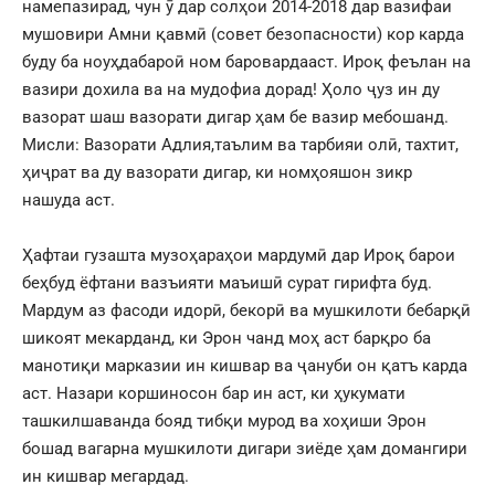
намепазирад, чун ӯ дар солҳои 2014-2018 дар вазифаи
мушовири Амни қавмӣ (совет безопасности) кор карда
буду ба ноуҳдабароӣ ном баровардааст. Ироқ феълан на
вазири дохила ва на мудофиа дорад! Ҳоло ҷуз ин ду
вазорат шаш вазорати дигар ҳам бе вазир мебошанд.
Мисли: Вазорати Адлия,таълим ва тарбияи олӣ, тахтит,
ҳиҷрат ва ду вазорати дигар, ки номҳояшон зикр
нашуда аст.
Ҳафтаи гузашта музоҳараҳои мардумӣ дар Ироқ барои
беҳбуд ёфтани вазъияти маъишӣ сурат гирифта буд.
Мардум аз фасоди идорӣ, бекорӣ ва мушкилоти бебарқӣ
шикоят мекарданд, ки Эрон чанд моҳ аст барқро ба
манотиқи марказии ин кишвар ва ҷануби он қатъ карда
аст. Назари коршиносон бар ин аст, ки ҳукумати
ташкилшаванда бояд тибқи мурод ва хоҳиши Эрон
бошад вагарна мушкилоти дигари зиёде ҳам домангири
ин кишвар мегардад.