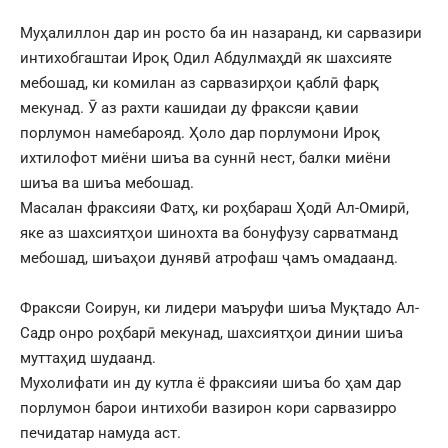
Муҳалиллон дар ин росто ба ин назаранд, ки сарвазири
интихобгаштаи Ироқ Одил Абдулмаҳдӣ як шахсияте
мебошад, ки комилан аз сарвазирҳои қаблӣ фарқ
мекунад. Ӯ аз рахти кашидаи ду фраксяи қавии
порлумон намебарояд. Ҳоло дар порлумони Ироқ
ихтилофот миёни шиъа ва суннӣ нест, балки миёни
шиъа ва шиъа мебошад.
Масалан фраксияи Фатҳ, ки роҳбараш Ҳодӣ Ал-Омирӣ,
яке аз шахсиятҳои шинохта ва бонуфузу сарватманд
мебошад, шиъаҳои дунявӣ атрофаш ҷамъ омадаанд.
Фраксяи Соирун, ки лидери маъруфи шиъа Муқтадо Ал-
Садр онро роҳбарӣ мекунад, шахсиятҳои динии шиъа
муттаҳид шудаанд.
Мухолифати ин ду кутла ё фраксияи шиъа бо ҳам дар
порлумон барои интихоби вазирон кори сарвазирро
печидатар намуда аст.