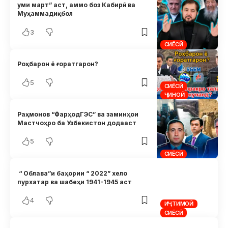
уми март” аст, аммо боз Кабирӣ ва
Муҳаммадиқбол
3
СИЁСӢ
Роҳбарон ё ғоратгарон?
5
СИЁСӢ
ҶИНОӢ
Раҳмонов “ФарҳодГЭС” ва заминҳои
Мастчоҳро ба Узбекистон додааст
5
СИЁСӢ
“ Облава”и баҳории “ 2022” хело
пурхатар ва шабеҳи 1941-1945 аст
4
ИҶТИМОӢ
СИЁСӢ