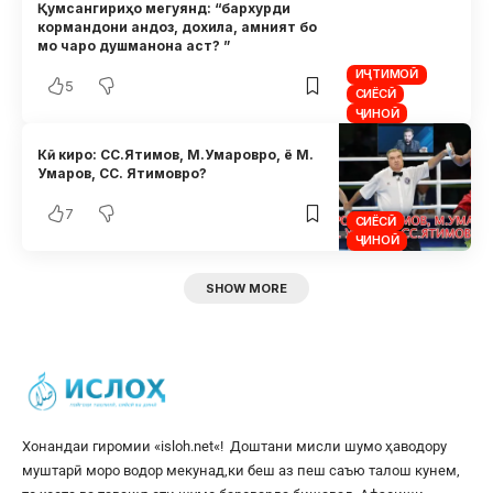
Қумсангириҳо мегуянд: “бархурди
кормандони андоз, дохила, амният бо
мо чаро душманона аст? ”
ИҶТИМОӢ
5
СИЁСӢ
ҶИНОӢ
Кӣ киро: СС.Ятимов, М.Умаровро, ё М.
Умаров, СС. Ятимовро?
7
СИЁСӢ
ҶИНОӢ
SHOW MORE
Хонандаи гиромии «
isloh.net
«! Доштани мисли шумо ҳаводору
муштарӣ моро водор мекунад,ки беш аз пеш саъю талош кунем,