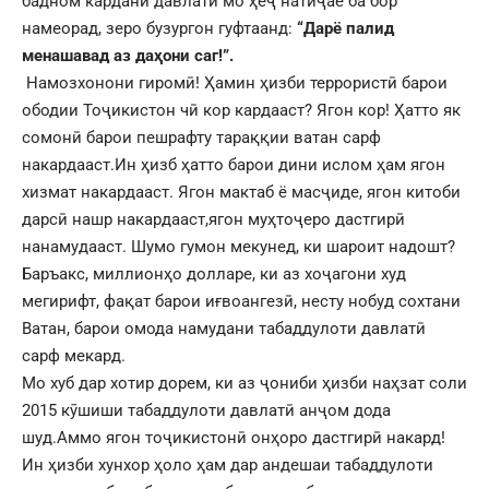
бадном кардани давлати мо ҳеҷ натиҷае ба бор
намеорад, зеро бузургон гуфтаанд:
“Дарё палид
менашавад аз даҳони саг!”.
Намозхонони гиромӣ! Ҳамин ҳизби террористӣ барои
ободии Тоҷикистон чӣ кор кардааст? Ягон кор! Ҳатто як
сомонӣ барои пешрафту тараққии ватан сарф
накардааст.Ин ҳизб ҳатто барои дини ислом ҳам ягон
хизмат накардааст. Ягон мактаб ё масҷиде, ягон китоби
дарсӣ нашр накардааст,ягон муҳтоҷеро дастгирӣ
нанамудааст. Шумо гумон мекунед, ки шароит надошт?
Баръакс, миллионҳо долларе, ки аз хоҷагони худ
мегирифт, фақат барои иғвоангезӣ, несту нобуд сохтани
Ватан, барои омода намудани табаддулоти давлатӣ
сарф мекард.
Мо хуб дар хотир дорем, ки аз ҷониби ҳизби наҳзат соли
2015 кӯшиши табаддулоти давлатӣ анҷом дода
шуд.Аммо ягон тоҷикистонӣ онҳоро дастгирӣ накард!
Ин ҳизби хунхор ҳоло ҳам дар андешаи табаддулоти