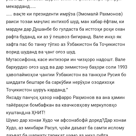
мекарданд……
…… вақте ки президенти имрӯза (Эмомалӣ Рахмонов)
раиси тозаи маҷлис интихоб шуд, ман хабар ёфтам, ки
мардум дар Душанбе бо гулдаста ба истгоҳи роҳи охан
рафта буданд, ки аз ӯ пешвоз бигиранд. Вале инҳо як
хафта пас бо танку тӯпхо аз Ӯзбакистон ба Тоҷикистон
ворид шуданд ва ҷанг оғоз шуд.
Мутассифона, касе интизори ин чизҳоро надошт. Вале
бархурдхо оғоз шуд ва дар зимистону баҳори соли 1993
ҳавопаймоҳои ҷангии Ӯзбакистон ва танкҳои Русия бо
шиддати бештаре ба саркӯбии нерӯҳои озодихоҳи
Тоҷикистон шуруъ карданд.”
Яксаду панҷоҳ ҳазор нафарро Раҳмонов ва ана ҳамин
тайёраҳои бомбафкан ва квачковҳову меркуловҳо
куштанд,на ҲНИТ!
Шумо дар хонаи Худо чи афсонабофӣ доред?Дар хонаи
Худо, аз минбари Расул, ҷойи даъват ба самти ислому
даъват ба шариату тариқат шумо аз чиҳо гуфта