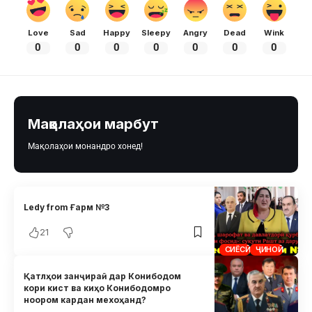
Love
Sad
Happy
Sleepy
Angry
Dead
Wink
0
0
0
0
0
0
0
Мақолаҳои марбут
Мақолаҳои монандро хонед!
Ledy from Ғарм №3
21
СИЁСӢ
ҶИНОӢ
Қатлҳои занҷираӣ дар Конибодом
кори кист ва киҳо Конибодомро
ноором кардан мехоҳанд?