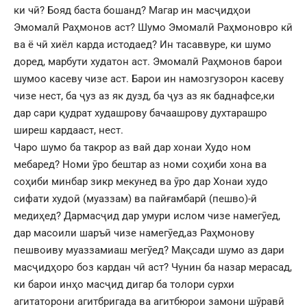
ки чӣ? Бояд баста бошанд? Магар ин масҷидҳои
Эмомалӣ Раҳмонов аст? Шумо Эмомалӣ Раҳмоновро кӣ
ва ё чӣ хиёл карда истодаед? Ин тасаввуре, ки шумо
доред, марбути худатон аст. Эмомалӣ Раҳмонов барои
шумоо касеву чизе аст. Барои ин намозгузорон касеву
чизе нест, ба ҷуз аз як дузд, ба ҷуз аз як баднафсе,ки
дар сари қудрат худашрову бачаашрову духтарашро
ширеш кардааст, нест.
Чаро шумо ба такрор аз вай дар хонаи Худо ном
мебаред? Номи ӯро бештар аз номи соҳиби хона ва
соҳиби минбар зикр мекунед ва ӯро дар Хонаи худо
сифати худоӣ (муаззам) ва пайғамбарӣ (пешво)-ӣ
медиҳед? Дармасҷид дар умури ислом чизе намегӯед,
дар масоили шаръӣ чизе намегӯед,аз Раҳмонову
пешвоиву муаззамиаш мегӯед? Мақсади шумо аз дари
масҷидҳоро боз кардан чӣ аст? Чунин ба назар мерасад,
ки барои инҳо масҷид дигар ба толори сурхи
агитаторони агитбригада ва агитбюрои замони шӯравӣ