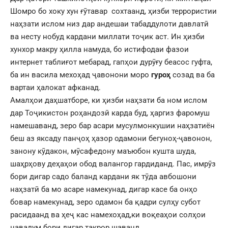
Шомро бо хоку хун ғӯтавар сохтаанд, ҳизби террористии
наҳзати ислом низ дар андешаи табаддулоти давлатӣ
ва несту нобуд кардани миллати тоҷик аст. Ин ҳизби
хунхор макру ҳилла намуда, бо истифодаи фазои
интернет таблиғот мебарад, гапҳои дурӯғу беасос гуфта,
ба ин васила мехоҳад ҷавонони моро
гуроҳ
созад ва ба
вартаи ҳалокат афканад.
Амалҳои даҳшатборе, ки ҳизби наҳзати ба ном ислом
дар Тоҷикистон роҳандозӣ карда буд, ҳаргиз фаромуш
намешаванд, зеро бар асари мусулмонкушии наҳзатиён
беш аз яксаду панҷоҳ ҳазор одамони бегуноҳ-ҷавонон,
занону кӯдакон, мӯсафедону маъюбон кушта шуда,
шаҳрҳову деҳаҳои обод валангор гардиданд. Пас, имрӯз
бори дигар садо баланд кардани як тӯда авбошони
наҳзатӣ ба мо асаре намекунад, дигар касе ба онҳо
бовар намекунад, зеро одамон ба қадри сулҳу субот
расидаанд ва ҳеҷ кас намехоҳад,ки воқеаҳои солҳои
навадум бори дигар такрор шаванд.