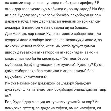
ва аҳкоми шаръ чизе шунидед ва баҳрае гирифтед? Ё
ончи дар телевизионҳо мебинед онро шунидед? Ин бор
низ аз Худову расул, чорёри босафо, саҳобаҳои киром
дараке набуд. Гӯиё дар ҷаласаи ячейкаи ҳизби халқӣ-
демократӣ вакилон ҷамъ оварда шуда бошанд.
Дар масҷид, дар хонаи Худо аз ислом хабаре нест. Аз
нусрати ислом хабаре нест, аз аз таҳаққуқи ислом, аз
ҷойгоҳи ислом хабаре нест. Ин хутба дуруст ҳамон
шиору даъватҳои агитаторони агитбригадаи замони
коммунистиро ба ёд меоварад:- “ба пеш, барои
мубориза. ба сӯи қуллаҳои коммунизм”. Ҳоло ку? Ку он
ҳама муборизаҳо бар муқоили империализм? бар
муқобили капитализм?
Имрӯз Раҳмонову домодҳои бешумору бачаҳову
духтарҳояш капиталистони соҳибсармояанд, ҳамин тавр
не?
Бор, Худоё дар масҷид аз туризму туристӣ чи кор? Аз
панҷгона гуфтед, аз даҳгона гуфтед, аммо нагуфтед, ки