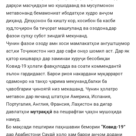
дарҳои масҷидҳои мо кушодаанд ва мусулмонон
метавонанд бемамониат ибодатҳои худро анҷом
диҳанд. Деҳқонон ба кишту кор, косибон ба касби
худ,тоҷирон ба тиҷорат машғуланд ва озодона,дар
фазои сулҳу субот зиндагӣ мекунанд.
Чунин фазои озоду амн хоси мамлакатҳои ангуштшумор
аст,ки Тоҷикистон низ дар сафи онҳо шомил аст. Дар як
қатор кишварҳо дар заминаи хуруҷи бесобиқаи
Ковид-19 ҳолати фавқулодда ва соати коммендантӣ
эълон гардидааст. Барои риоя накардани муқаррарот
одамонро на танҳо ҷарима мекунанд,балки ба
ҷавобгарии ҷиноятӣ низ мекашанд. Чунин ҳолатро
метавон дар якчанд штатҳои Америка, Испания,
Португалия, Англия, Франсия, Лаҳистон ва дигар
давлатҳои
мутраққӣ
ва пешрафтаи ҷаҳон мушоҳида
намуд.
Бо мақсади пешгирии паҳншавии бемории
“Ковид-19”
дар Арабистони Саудӣ ҳоло ҳам барои анҷом додани