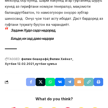
мехоҳед бор кунед. Шарм накунед агар гуфтаниед шурӯъ
кунед аз гирифтани номҳои генералҳо, мақомоти
баландрутбаатон, то намозгузорн онҳоро хубтар
шиносанд. Онҷо ҷои тоат асту ибодат. Даст бардоред аз
гуфтани туҳмату буҳтон ва чарандиёт.
Задани Худо садо надорад,
Баъде,ки зад даво надора
TAGGED:
филми бешарафӣ
Филми Хиёнат
Хутбаи 12.02.2021
хутбаи ҷумъа
What do you think?