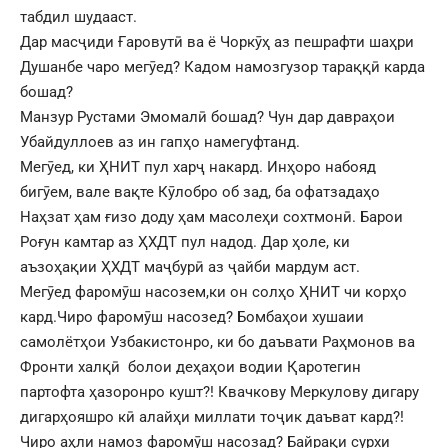
табдил шудааст.
Дар масҷиди Ғаровутӣ ва ё Чоркӯҳ аз пешрафти шаҳри
Душанбе чаро мегӯед? Кадом намозгузор тараққӣ карда
бошад?
Манзур Рустами Эмомалӣ бошад? Чун дар давраҳои
Убайдуллоев аз ин гапҳо намегуфтанд.
Мегӯед, ки ҲНИТ пул харҷ накард. Инҳоро набояд
бигӯем, вале вақте Кӯлобро об зад, ба офатзадаҳо
Наҳзат ҳам ғизо доду ҳам масолеҳи сохтмонӣ. Барои
Роғун камтар аз ҲХДТ пул надод. Дар ҳоле, ки
аъзоҳақии ҲХДТ маҷбурӣ аз ҷайби мардум аст.
Мегӯед фаромӯш насозем,ки он солҳо ҲНИТ чи корҳо
кард.Чиро фаромӯш насозед? Бомбаҳои хушаии
самолётҳои Узбакистонро, ки бо даъвати Раҳмонов ва
Фронти халқӣ болои деҳаҳои водии Қаротегин
партофта ҳазоронро кушт?! Квачкову Меркулову дигару
дигарҳояшро кӣ алайҳи миллати тоҷик даъват кард?!
Чиро аҳли намоз фаромӯш насозад? Байрақи сурхи