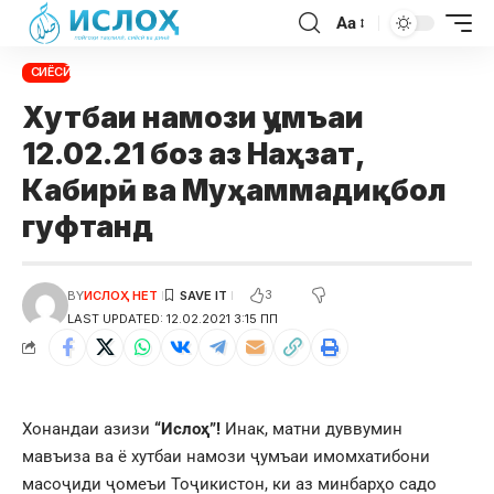
Aa
СИЁСӢ
Хутбаи намози ҷумъаи
12.02.21 боз аз Наҳзат,
Кабирӣ ва Муҳаммадиқбол
гуфтанд
3
BY
ИСЛОҲ НЕТ
LAST UPDATED: 12.02.2021 3:15 ПП
Хонандаи азизи
“Ислоҳ”!
Инак, матни дуввумин
мавъиза ва ё хутбаи намози ҷумъаи имомхатибони
масоҷиди ҷомеъи Тоҷикистон, ки аз минбарҳо садо