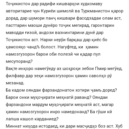
Тоҷикистон дар радифи кишварҳои худкомаву
авторитарие чун Куриёи шимолӣ ва Туркманистон қарор
дорад, дар шумори панҷ кишвари фасодзадаи олам аст,
пасттарин маоши дунёро тоҷик мегирад, гаронтарин
маводди ғизоӣ, андози вазнинтарини дунё дар
Тоҷикистон аст. Нархи нерӯи барқаш дар қиёс бо
ҳамсояҳо чанд% болост. Нагуфтед, ки ҳамин
намозгузорон барои оби полезӣ чи қадар пул
месупоранд?
Вақте инҳоро намегӯеду аз шоҳроҳи зебои Пмир мегӯед,
филфавр дар зеҳи намозгузорон ҳамин саволҳо рӯ
мезанад.
Ба кадом ояндаи фарзандонатон хотири ҷамъ доред?
Барои онки муҳоҷирати меҳнатӣ раванд? Ояндаи
фарзандони мардум муҳоҷирати меҳнатӣ аст, магар
ҳамин намозгузорон инро намедонанд? Ба гӯши кӣ
лапша кашол карданиед?
Миннат ниҳода истодаед, ки дари масҷидҳо боз аст. Хуб