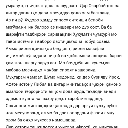
умраву ҳаҷ иҷозат дода нашудааст. Дар Озарбойҷон ва
дигар давлатҳо дари масҷидҳо ҳоло ҳам бастаанд.
Аз ин рӯ, Худоро ҳамду сипосу ситоиши бепоён
мегӯем,ки ин балоро аз кишвари мо дур сохт. Ва ба
шарофти
тадбирҳои саривақтии Ҳукумати ҷумҳурӣ мо
тавонистем ин ваборо дастаҷамъона нобуд созем.
Аммо риояи қоидаҳои беҳдошт, риояи масофаи
иҷтимоӣ, пӯшидани ниқоб ва ҷойнамози алоҳида барои
ҳамагон шарту зарур аст. Мо бояд,кӯшиш кунем,ки
мабодо масҷидҳо манбаи сироят нашаванд.
Муҳтарам ҷамоат, Шумо медонед, ки дар Сурияву Ироқ,
Афғонистону Либия ва дигар минтақаҳои ҷаҳон ҳамоно
амалҳои террористӣ анҷом дода шуда, теъдоди зиёди
одамон кушта ва шаҳру деҳот хароб мегарданд.
Сокинони минтақаҳои ҷангзада дар орзуи сулҳу субот
ҷон месупоранд, аммо ба даст овардани фазои амну
ором ба онҳо муяссар намешавад.
Дар қатори ташкилотҳои хунхори ифротӣ, ки минтақаи