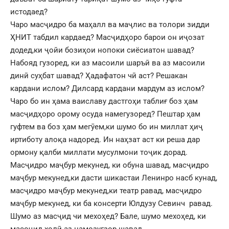
истодаед?
Чаро масҷидро ба маҳалл ва маҷлис ва толори зидди
ҲНИТ табдил кардаед? Масҷидҳоро барои он иҷозат
додед,ки ҷойи бозиҳои нопоки сиёсиатон шавад?
Набояд гузоред, ки аз масоили шаръӣ ва аз масоили
динӣ суҳбат шавад? Ҳадафатон чӣ аст? Решакан
кардани ислом? Дилсард кардани мардум аз ислом?
Чаро бо ин ҳама ваиславу дастгоҳи таблиғ боз ҳам
масҷидҳоро орому осуда намегузоред? Пештар ҳам
гуфтем ва боз ҳам мегӯем,ки шумо бо ин миллат ҳиҷ
иртиботу алоқа надоред. Ин наҳзат аст ки реша дар
ормону қалби миллати мусулмони тоҷик дорад.
Масҷидро маҷбур мекунед, ки обуна шавад, масҷидро
маҷбур мекунед,ки дасти шикастаи Ленинро насб кунад,
масҷидро маҷбур мекунед,ки театр равад, масҷидро
маҷбур мекунед, ки ба консерти Юлдузу Севинч равад.
Шумо аз масҷид чи мехоҳед? Бале, шумо мехоҳед, ки
масоҷид холӣ аз намозугзор шавад.