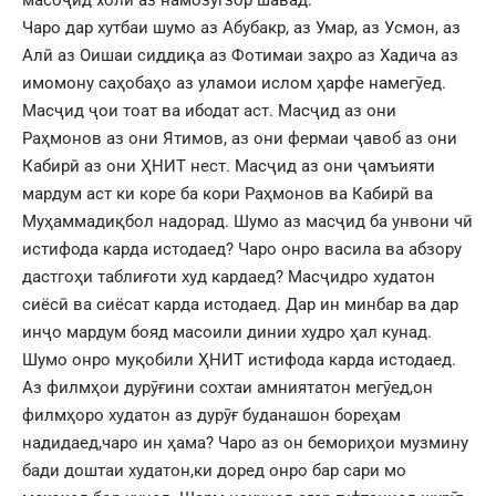
Чаро дар хутбаи шумо аз Абубакр, аз Умар, аз Усмон, аз
Алӣ аз Оишаи сиддиқа аз Фотимаи заҳро аз Хадича аз
имомону саҳобаҳо аз уламои ислом ҳарфе намегӯед.
Масҷид ҷои тоат ва ибодат аст. Масҷид аз они
Раҳмонов аз они Ятимов, аз они фермаи ҷавоб аз они
Кабирӣ аз они ҲНИТ нест. Масҷид аз они ҷамъияти
мардум аст ки коре ба кори Раҳмонов ва Кабирӣ ва
Муҳаммадиқбол надорад. Шумо аз масҷид ба унвони чӣ
истифода карда истодаед? Чаро онро васила ва абзору
дастгоҳи таблиғоти худ кардаед? Масҷидро худатон
сиёсӣ ва сиёсат карда истодаед. Дар ин минбар ва дар
инҷо мардум бояд масоили динии худро ҳал кунад.
Шумо онро муқобили ҲНИТ истифода карда истодаед.
Аз филмҳои дурӯғини сохтаи амниятатон мегӯед,он
филмҳоро худатон аз дурӯғ буданашон бореҳам
надидаед,чаро ин ҳама? Чаро аз он бемориҳои музмину
бади доштаи худатон,ки доред онро бар сари мо