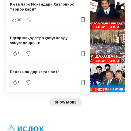
Кӣ ва чаро Искандари Хатлониро
террор кард?
30
СИЁСӢ
ҶИНОӢ
Ёдгор шаҳодатро қабул карду
зонузаданро не
3
СИЁСӢ
ҶИНОӢ
Бадахшон дар хатар аст!
3
СИЁСӢ
SHOW MORE