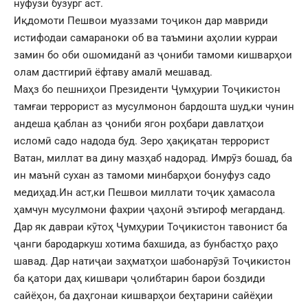
нуфузи бузург аст.
Иқдомоти Пешвои муаззами тоҷикон дар мавриди
истифодаи самараноки об ва таъмини аҳолии курраи
замин бо оби ошомиданӣ аз ҷониби тамоми кишварҳои
олам дастгириӣ ёфтаву амалӣ мешавад.
Маҳз бо пешниҳои Президенти Ҷумҳурии Тоҷикистон
тамғаи террорист аз мусулмонон бардошта шуд,ки чунин
андеша қаблан аз ҷониби ягон роҳбари давлатҳои
исломӣ садо надода буд. Зеро ҳақиқатан террорист
Ватан, миллат ва дину мазҳаб надорад. Имрӯз бошад, ба
ин маънӣ сухан аз тамоми минбарҳои бонуфуз садо
медиҳад.Ин аст,ки Пешвои миллати тоҷик ҳамасола
ҳамчун мусулмони фахрии ҷаҳонӣ эътироф мегарданд.
Дар як давраи кӯтоҳ Ҷумҳурии Тоҷикистон тавонист ба
ҷанги бародаркуш хотима бахшида, аз бунбастҳо раҳо
шавад. Дар натиҷаи заҳматҳои шабонарӯзӣ Тоҷикистон
ба қатори даҳ кишвари ҷолибтарин барои боздиди
сайёҳон, ба даҳгонаи кишварҳои беҳтарини сайёҳии