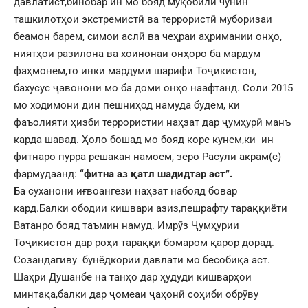
давлатист,бинобар ин мо бояд муқобили чунин
ташкилотҳои экстремистӣ ва террористӣ муборизаи
беамон барем, симои аслӣ ва чеҳраи аҳримании онҳо,
ниятҳои разилона ва хоинонаи онҳоро ба мардум
фаҳмонем,то инки мардуми шарифи Тоҷикистон,
бахусус ҷавонони мо ба доми онҳо наафтанд. Соли 2015
мо ходимони дин пешниҳод намуда будем, ки
фаъолияти ҳизби террористии наҳзат дар ҷумҳурӣ манъ
карда шавад. Ҳоло бошад мо бояд коре кунем,ки ин
фитнаро пурра решакан намоем, зеро Расули акрам(с)
фармудаанд:
“фитна аз қатл шадидтар аст”.
Ба суханони иғвоангези наҳзат набояд бовар
кард.Балки ободии кишвари азиз,пешрафту тараққиёти
Ватанро бояд таъмин намуд. Имрӯз Ҷумҳурии
Тоҷикистон дар роҳи тараққи бомаром қарор дорад.
Созандагиву бунёдкории давлати мо бесобиқа аст.
Шаҳри Душанбе на танҳо дар ҳудуди кишварҳои
минтақа,балки дар ҷомеаи ҷаҳонӣ соҳиби обрӯву