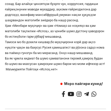
созад. Бар алайҳи ҷиноятҳои бузрге чун, коррупсия, гардиши
ғайриқонунии маводи мухаддир, аҳкоми ғайриодилона дар
додгоҳҳо, вазифаву мансабфурушӣ,умуман нақзи ҳуқуқҳои
шаҳрвандон матолиби зиёдеро ба нашр расонд.
Ҳам «Минбари муҳоҷир» ва ҳам «Номаҳо аз ноҳияҳо ва ҳам
матолиби таҳлилии «Ислоҳ», аз ҷониби шумо дустону ҳаводорон
бо истиқболи гарм рӯбарӯ мешаванд.
Тамоси мо бо дохили кишвар,бо муҳоҷирони корӣ дар ақсо
нуқоти ҷаҳон ва бахусус Русия ҳамешагист ва рӯзона садҳо нома
ва паёмҳо гуногун ба мо мерасанд. Онҳо нашр мешаванд.
Ба як ҷумла хидмат ба шумо ҳамватанони гиромӣ,ҳамроҳ будан
бо шумо ва махсусан ҳамроҳии шумо барои мо мояи ифтихор аст!
Маъмурияти Пойгоҳи «
Ислоҳ.нет
«
Моро пайгири кунед!