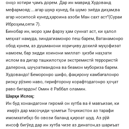
онҳо хотири ҷамъ дорем. Дар ин маврид Худованд
мефармояд:….агар шукр кунед, ба шумо зиёда диҳам;ва
агар носипосӣ кунед,ҳароина азоби Ман сахт аст”(Сураи
Иброҳим,ояти 7).
Бинобар ин, моро ҳам фарзу ҳам суннат аст, ки ҳалол
меҳнат намуда, зиндагиамонро пеш барем, Ватанамонро
обод кунем, аз душманони хориҷиву дохилӣ муҳофизат
намоем, бар зидди хоинони миллат- ҳизби наҳзати
ислом ва дигар ташкилотҳои экстремистӣ террористӣ
далерона, шуҷоатмандона ва беамон мубориза барем.
Худовандо! Беморонро шифо, фақирону камбағалонро
ризқу рӯзию наво, гирифторону корафтодагонро ҳоҷат
раво бигардон! Омин ё Раббал оламин.
Шарҳи Ислоҳ:
Ин буд хонандагони гиромӣ он хутба ва ё мавъизае, ки
имрӯз дар масоҷиди ҷомеъи Тоҷикистон аз тарафи
имомхатибҳо бо овози баланд қироат шуд. Аз рӯй
инсоф бигӯед дар ин хутба чизе аз динатон,аз шариъат