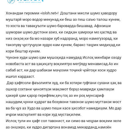
Хонандаи гиромии «
isloh.net
«! Доштани мисли шумо ҳаводору
муштарӣ моро водор мекунад,ки беш аз пеш саъю талош кунем,
то хоста ва тавақуъоти шумо бароварда бишавад. Афзоиши
шумораи шумо дустони азиз, ки сидқан ҳамроҳи мо ҳастед ва
низ онҳое,ки ба мо назари хуб надоранд, моро намегузорад, ки
такопуву ҷустуҷуҳои худро кам кунем, баракс таҳрик медиҳад,ки
кори бештар кунем.
Чуноне худи шумо ҳам мушоҳида намудед Ислоҳ минбари озоду
новобаста аст ва ҳақиқату воқеиятро мегӯяду менависад.Аз ин
сабаб аст, ки дар шабакаи маҷозии тоҷикӣ ҷойгоҳи хоси худро
ишғол кардааст.
Дар ҳафтсоли фаъолияти худ, ки ба хотири гуфтани сухани ҳақ ва
ошкор сохтани ҷиноятҳои мақомот борҳо мавриди ҳамлаҳои
ҳакерӣ ҳам қарор гирифтем,ҳеҷ гоҳ аз ин роҳ мунсариф
нашудем,чунки қудрат ва бозувони тавонои шумо муттакои мост
ва ба ҷуз аз Худо ва шумо пеши касе ҳисобот намедиҳем. Мо дар
иҷрои масъулият ва кори худ мустақилем.
Ислоҳ тули ин ҳафт сол тавонист, ки симо ва чеҳраи воқеии хеле
аз онҳоеро, ки худро дигаргуна вонамуд мекарданд,намоён