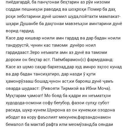
пиёдагардӣ, ба панҷгонаи беҳтарин аз рӯи низоми
соддаи пешниҳои раводид ва шоҳроҳи Помир ба даҳ
роҳи зеботарини дунё шомил шуда,пойтахти мамлакат-
шҳари Душанбе ба даҳгонаи мавзеъҳои амнтарини дунё
ворид гардид.
Касе дар кишвар ноили амн гардад ва дар бадан ноили
тандурустӣ, чунин кас тамоми дунёро ноил
гардидааст.Зеро неъмати амн аз дунё ва тамоми
дороии он беҳтар аст. Паёмбарамон(с) фармудаанд:
Касе аз шумо саҳар бархезад,дар худ амнро эҳсос кунад
ва дар бадан тансиҳатиро, дар назди ӯ қути
ҳамонрӯзааш бошад,чунон аст,ки барояш дунё ҷамъ
оварда шудааст: (Ривояти Тирмизӣ ва Ибни Моча).
Муҳтарам ҷамоат! Мо бояд ба қадри ин неъматҳои
худодода-осмони софу беғубор, фазои сулҳу субот
расида, шукр кунем.Шукрона аз он кунем,ки озодона
ибодат ва кору фаъолият мекунем,фарзандонамон
бемалол ба мактаб рафта илм меомӯзанд,ба ояндаи