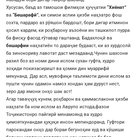
Хусусан, баъд аз тамошои филмҳои ҳуҷҷатии
“Хиёнат”
ва
“Бешарафӣ”
, ки симои аслии ҳизби наҳзатро фош
сохта, пардаро аз рӯяшон бардошт, бори дигар итминон
ҳосил кардем, ки роҳбарону аъзоёни ин ташкилот пурра
ба фисқу фасод ғӯтавар гаштаанд. Бадахлоқӣ ва
бешарфии
наҳзатиён то дараҷае будааст, ки аз хурдсолӣ
ба зинокориву лавотат даст мезадаанд.Чунин шахсони
разил боз аз номи дини ислом сухан гуфта, худро
зоҳиди покизасиришт ва ҳомии дин муаррифӣ
мекунанд. Дар асл, мувофиқи таълимоти дини ислом аз
пушти чунин одамон намоз хондан ҳам дуруст нест,
зеро дар имони онҳо шак аст!
Агар таваҷҷуҳ кунем, роҳбарон ва ҳаммаслакони ҳизби
наҳзати ба ном ислом аз Аврупо истода,фазои
Тоҷикистонро пайгирӣ менамоянд ва худро
ҳимояткунандаи ҳуқуқи инсон мепиндоранд. Гуфтори
парокандаи онҳо дар бораи бегуноҳии худ ва кӯшиши