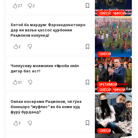
27
2
СИЁСӢ
ҶИНОӢ
Хитоб ба мардум: Фарзандонатонро
дар ин вазъи ҳассос қурбонии
Раҳмонов накунед!
2
СИЁСӢ
Чоплусиву моямолии «Ҷаноби олӣ»
дигар бас аст!
31
ИҶТИМОӢ
СИЁСӢ
ҶИНОӢ
Оилаи носерами Раҳмонов, чӣ гӯна
бонкҳоро “муфлис” ва ба коми худ
фурӯ бурданд?
3
СИЁСӢ