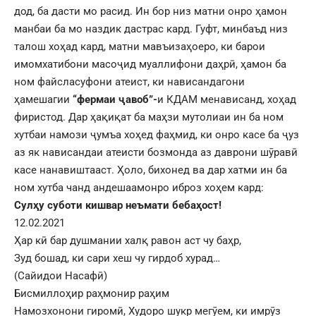
дод, ба дасти мо расид. Ин бор низ матни онро ҳамон
манбаи ба мо наздик дастрас кард. Гуфт, минбаъд низ
талош хоҳад кард, матни мавъизаҳоеро, ки барои
имомхатибони масоҷид муаллифони даҳрӣ, ҳамон ба
ном файсласуфони атеист, ки нависандагони
ҳамешагии
“фермаи ҷавоб”-
и КДАМ менависанд, хоҳад
фиристод. Дар ҳақиқат ба маҳзи мутолиаи ин ба ном
хутбаи намози ҷумъа хоҳед фаҳмид, ки онро касе ба ҷуз
аз як нависандаи атеисти бозмонда аз даврони шӯравӣ
касе нанавиштааст. Ҳоло, бихонед ва дар хатми ин ба
ном хутба чанд андешаамонро иброз хоҳем кард:
Сулҳу суботи кишвар неъмати бебаҳост!
12.02.2021
Ҳар кӣ бар душмании халқ равон аст чу баҳр,
Зуд бошад, ки сари хеш чу гирдоб хурад…
(Сайидои Насафӣ)
Бисмиллоҳир раҳмонир раҳим
Намозхонони гиромӣ, Худоро шукр мегӯем, ки имрӯз