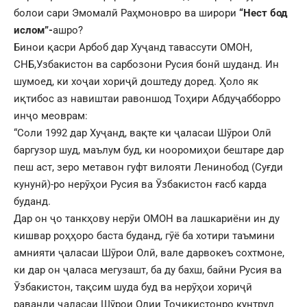
болои сари Эмомалӣ Раҳмоновро ва широри
“Нест бод
ислом”-
ашро?
Бинои қасри Арбоб дар Хуҷанд тавассути ОМОН,
СНБ,Узбакистон ва сарбозони Русия бонӣ шуданд. Ин
шумоед, ки хоҷаи хориҷӣ доштеду доред. Ҳоло як
иқтибос аз навиштаи равоншод Тоҳири Абдуҷабборро
инҷо меоврам:
“Соли 1992 дар Хуҷанд, вақте ки ҷаласаи Шӯрои Олӣ
баргузор шуд, маълум буд, ки нооромиҳои бештаре дар
пеш аст, зеро метавон гуфт вилояти Ленинобод (Суғди
кунунӣ)-ро нерӯҳои Русия ва Ӯзбакистон ғасб карда
буданд.
Дар он ҷо танкҳову нерӯи ОМОН ва лашкариёни ин ду
кишвар роҳҳоро баста буданд, гӯё ба хотири таъмини
амнияти ҷаласаи Шӯрои Олӣ, вале дарвокеъ сохтмоне,
ки дар он ҷаласа мегузашт, ба ду бахш, байни Русия ва
Ӯзбакистон, тақсим шуда буд ва нерӯҳои хориҷӣ
раванди ҷаласаи Шӯрои Олии Тоҷикистонро кунтрул