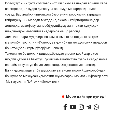
Ислоҳ тули ин ҳафт сол тавонист, ки симо ва чеҳраи воқеии хеле
аз онҳоеро, ки худро дигаргуна вонамуд мекарданд,намоён
созад. Бар алайҳи ҷиноятҳои бузрге чун, коррупсия, гардиши
ғайриқонунии маводи мухаддир, аҳкоми ғайриодилона дар
додгоҳҳо, вазифаву мансабфурушӣ,умуман нақзи ҳуқуқҳои
шаҳрвандон матолиби зиёдеро ба нашр расонд.
Ҳам «Минбари муҳоҷир» ва ҳам «Номаҳо аз ноҳияҳо ва ҳам
матолиби таҳлилии «Ислоҳ», аз ҷониби шумо дустону ҳаводорон
бо истиқболи гарм рӯбарӯ мешаванд.
Тамоси мо бо дохили кишвар,бо муҳоҷирони корӣ дар ақсо
нуқоти ҷаҳон ва бахусус Русия ҳамешагист ва рӯзона садҳо нома
ва паёмҳо гуногун ба мо мерасанд. Онҳо нашр мешаванд.
Ба як ҷумла хидмат ба шумо ҳамватанони гиромӣ,ҳамроҳ будан
бо шумо ва махсусан ҳамроҳии шумо барои мо мояи ифтихор аст!
Маъмурияти Пойгоҳи «
Ислоҳ.нет
«
Моро пайгири кунед!