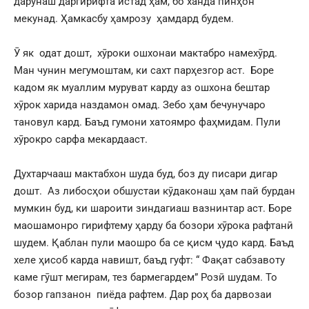
дарунаш даргирифта истад ҳам, бо ханда пинҳон
мекунад. Ҳамкасбу ҳамрозу ҳамдард будем.
Ӯ як одат дошт, хӯроки ошхонаи мактабро намехӯрд.
Ман чунин мегумоштам, ки сахт парҳезгор аст. Боре
кадом як муаллим муруват карду аз ошхона бештар
хӯрок харида наздамон омад. Зебо ҳам бечунучаро
тановул кард. Баъд гумони хатоямро фаҳмидам. Пули
хӯрокро сарфа мекардааст.
Духтарчааш мактабхон шуда буд, боз ду писари дигар
дошт. Аз либосҳои обшустаи кӯдаконаш ҳам пай бурдан
мумкин буд, ки шароити зиндагиаш вазнинтар аст. Боре
маошамонро гирифтему ҳарду ба бозори хӯрока рафтанӣ
шудем. Қаблан пули маошро ба се қисм ҷудо кард. Баъд
хеле ҳисоб карда навишт, баъд гуфт: “ Фақат сабзавоту
каме гӯшт мегирам, тез бармегардем” Розӣ шудам. То
бозор гапзанон пиёда рафтем. Дар роҳ ба дарвозаи