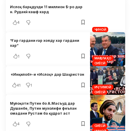
Ислоҳ барқдузди 11 миллион $-ро дар
н. Рудакӣ кашф кард
4
ҶИНОӢ
“Ғар гардани ғар хояду хар гардани
хар”
1
МАҚОЛАҲО
СИЁСӢ
«Инқилоб»-и «Ислоҳ» дар Шаҳристон
41
1
ИҶТИМОӢ
СИЁСӢ
Мулоқоти Путин бо А.Масъуд дар
Душанбе, Путин мухолифи феълан
омадани Рустам ба қудрат аст
4
СИЁСӢ
ҶИНОӢ