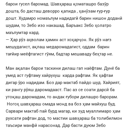
барои гусел баромад. Шавҳараш қоматашро базӯр
дошта, бо дасташ деворро қапида , ҳанӯзам ғур-ғур
дошт. Худамро номаълум надидагӣ барин нишон доданӣ
шудам, то Зебо изо накашад. Баръакс Зебо ҳолатро
маълумтар кард.
— Ҳар рӯз аҳволам ҳамин аст хоҳарҷон. Як рӯз нағз
мешудагист, ақлаш медаромадагист, оддам барин
тағйир меёфтагист гӯям, бадтар мешаваду беҳтар не.
Ман ақалан барои таскини дилаш гап наёфтам. Дунё ба
умед аст гуфтаму хайрухуш карда рафтам. Як ҳафтаи
дигар ӯро надидам. Боз дар мактаб пайдо шуд. Хайрият,
ки рангу рӯяш даромадааст. Пас аз се соати дарсӣ ба
утоқаш даромадам, то андак ғубори дилашро барорам.
Ногоҳ шавҳараш омада монд ва боз ҳам майхуш буд.
Сарвари мактаб пай бурд магар, ки зуд муаллимаро ҳам
рухсати рафтан дод, то мастии шавҳараш ба толибилмон
таъсири манфӣ нарасонад. Дар басти дуюм Зебо