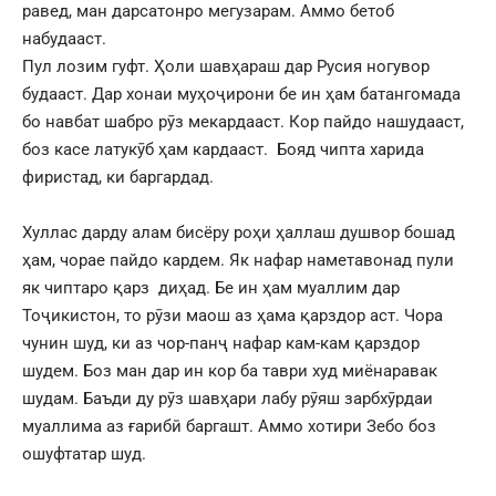
равед, ман дарсатонро мегузарам. Аммо бетоб
набудааст.
Пул лозим гуфт. Ҳоли шавҳараш дар Русия ногувор
будааст. Дар хонаи муҳоҷирони бе ин ҳам батангомада
бо навбат шабро рӯз мекардааст. Кор пайдо нашудааст,
боз касе латукӯб ҳам кардааст. Бояд чипта харида
фиристад, ки баргардад.
Хуллас дарду алам бисёру роҳи ҳаллаш душвор бошад
ҳам, чорае пайдо кардем. Як нафар наметавонад пули
як чиптаро қарз диҳад. Бе ин ҳам муаллим дар
Тоҷикистон, то рӯзи маош аз ҳама қарздор аст. Чора
чунин шуд, ки аз чор-панҷ нафар кам-кам қарздор
шудем. Боз ман дар ин кор ба таври худ миёнаравак
шудам. Баъди ду рӯз шавҳари лабу рӯяш зарбхӯрдаи
муаллима аз ғарибӣ баргашт. Аммо хотири Зебо боз
ошуфтатар шуд.