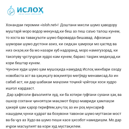
Хонандаи гиромии «
isloh.net
«! Доштани мисли шумо ҳаводору
муштарӣ моро водор мекунад,ки беш аз пеш саъю талош кунем,
то хоста ва тавақуъоти шумо бароварда бишавад. Афзоиши
шумораи шумо дустони азиз, ки сидқан ҳамроҳи мо ҳастед ва
низ онҳое,ки ба мо назари хуб надоранд, моро намегузорад, ки
такопуву ҷустуҷуҳои худро кам кунем, баракс таҳрик медиҳад,ки
кори бештар кунем.
Чуноне худи шумо ҳам мушоҳида намудед Ислоҳ минбари озоду
новобаста аст ва ҳақиқату воқеиятро мегӯяду менависад.Аз ин
сабаб аст, ки дар шабакаи маҷозии тоҷикӣ ҷойгоҳи хоси худро
ишғол кардааст.
Дар ҳафтсоли фаъолияти худ, ки ба хотири гуфтани сухани ҳақ ва
ошкор сохтани ҷиноятҳои мақомот борҳо мавриди ҳамлаҳои
ҳакерӣ ҳам қарор гирифтем,ҳеҷ гоҳ аз ин роҳ мунсариф
нашудем,чунки қудрат ва бозувони тавонои шумо муттакои мост
ва ба ҷуз аз Худо ва шумо пеши касе ҳисобот намедиҳем. Мо дар
иҷрои масъулият ва кори худ мустақилем.