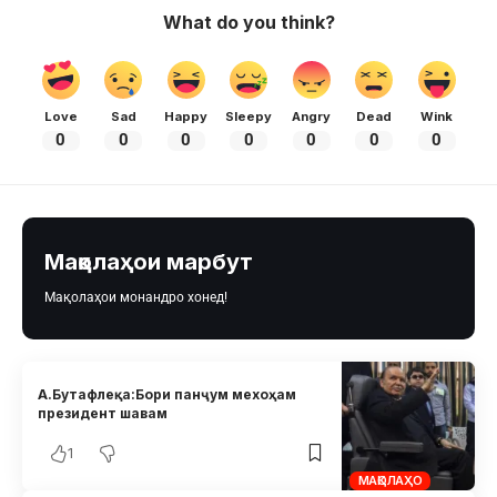
What do you think?
Love
Sad
Happy
Sleepy
Angry
Dead
Wink
0
0
0
0
0
0
0
Мақолаҳои марбут
Мақолаҳои монандро хонед!
А.Бутафлеқа:Бори панҷум мехоҳам
президент шавам
1
МАҚОЛАҲО