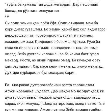
“ гуфта ба ҳамааш тан дода мегардам. Дар пешонаам
бошад, як рӯз нағз мешудагист.
***
Он соли хониш ҳам поён ёфт. Соли ояндааш ман ба
кори дигар гузаштам. Бо ҳамин қариб даҳ сол якдигарро
дер-дер дар ягон чорабиниҳои фарҳангӣ набинем,
намедидем ҳам. Қадршинос баромад дӯстам. Рӯзе ба
хона як писараки тахмин понздаҳсола таклифнома
овард. Зебо духтари калониашро ба хонаи бахт гусел
мекард. Ростӣ, аз шодӣ гиряам омад. Ба кӯчаҳои орзу
ҳам расидааст. Ҳар касе келин мекунад, ҳузур мекунад.
Духтари пурбардоре буд модараш барин.
Ба маъракаи духтарталабонаш рафта тавонистам.
Арӯси нозанине шудааст. Дар шаҳри мо як одат ҳаст, ки
духтар бори аввал меҳмон шуда ояд, падарашро оғӯш
карда, гиря мекунад. Шояд эҳтиромаш, шояд пазмонӣ, ё
худ миннатдориаш. Аммо духтари Зебо ҳамаро гирёнд.