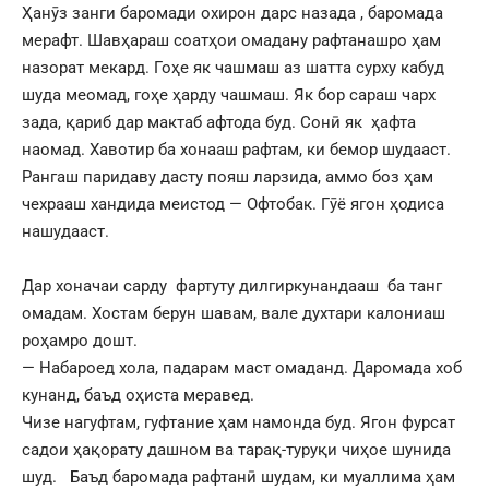
Ҳанӯз занги баромади охирон дарс назада , баромада
мерафт. Шавҳараш соатҳои омадану рафтанашро ҳам
назорат мекард. Гоҳе як чашмаш аз шатта сурху кабуд
шуда меомад, гоҳе ҳарду чашмаш. Як бор сараш чарх
зада, қариб дар мактаб афтода буд. Сонӣ як ҳафта
наомад. Хавотир ба хонааш рафтам, ки бемор шудааст.
Рангаш паридаву дасту пояш ларзида, аммо боз ҳам
чехрааш хандида меистод — Офтобак. Гӯё ягон ҳодиса
нашудааст.
Дар хоначаи сарду фартуту дилгиркунандааш ба танг
омадам. Хостам берун шавам, вале духтари калониаш
роҳамро дошт.
— Набароед хола, падарам маст омаданд. Даромада хоб
кунанд, баъд оҳиста меравед.
Чизе нагуфтам, гуфтание ҳам намонда буд. Ягон фурсат
садои ҳақорату дашном ва тарақ-туруқи чиҳое шунида
шуд. Баъд баромада рафтанӣ шудам, ки муаллима ҳам