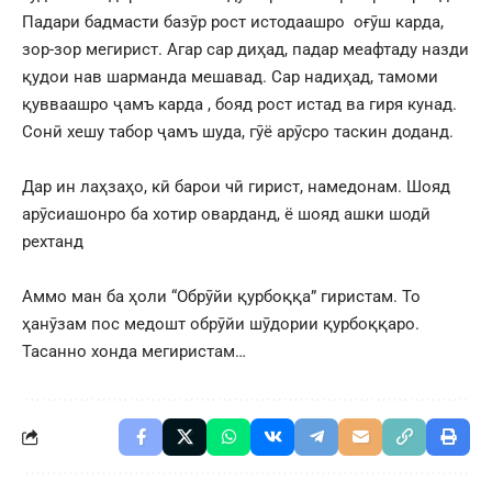
Падари бадмасти базӯр рост истодаашро оғӯш карда,
зор-зор мегирист. Агар сар диҳад, падар меафтаду назди
қудои нав шарманда мешавад. Сар надиҳад, тамоми
қувваашро ҷамъ карда , бояд рост истад ва гиря кунад.
Сонӣ хешу табор
ҷамъ шуда, гӯё арӯсро таскин доданд.
Дар ин лаҳзаҳо, кӣ барои чӣ гирист, намедонам. Шояд
арӯсиашонро ба хотир оварданд, ё шояд ашки шодӣ
рехтанд
Аммо ман ба ҳоли “Обрӯйи қурбоққа” гиристам. То
ҳанӯзам пос медошт обрӯйи шӯдории қурбоққаро.
Тасанно хонда мегиристам…