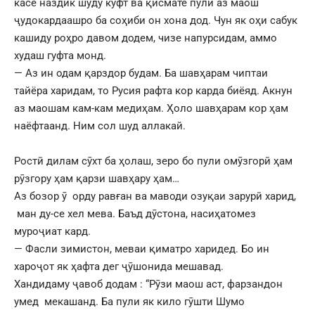
касе наздик шуду кӯфт ва қисмате пули аз маош
ҷудокардаашро ба соҳиби он хона дод. Чун як оҳи сабук
кашиду роҳро давом додем, чизе напурсидам, аммо
худаш гуфта монд.
— Аз ин одам қарздор будам. Ба шавҳарам чиптаи
тайёра харидам, то Русия рафта кор карда биёяд. Акнун
аз маошам кам-кам медиҳам. Ҳоло шавҳарам кор ҳам
наёфтаанд. Ним сол шуд аллакай.
Ростӣ дилам сӯхт ба ҳолаш, зеро бо пули омӯзгорӣ ҳам
рӯзгору ҳам қарзи шавҳару ҳам…
Аз бозор ӯ орду равған ва маводи озуқаи зарурӣ харид,
ман ду-се хел мева. Баъд дӯстона, насиҳатомез
муроҷиат кард.
— Фасли зимистон, меваи қиматро харидед. Бо ин
хароҷот як ҳафта дег ҷӯшонида мешавад.
Хандидаму ҷавоб додам : “Рӯзи маош аст, фарзандон
умед мекашанд. Ба пули як кило гӯшти Шумо