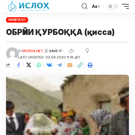
Aa
МАҚОЛАҲО
ОБРӮЙИ ҚУРБОҚҚА (қисса)
1
BY
ИСЛОҲ НЕТ
LAST UPDATED: 02.09.2020 11:18 ДП