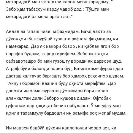
мехаридагӣ ман як халтаи калон мева харидаму…”
Зебо ҳам табассум карду ҷавоб дод : “Гӯшти ман
мехаридагӣ аз мева арзон аст.”
Аввал аз гапаш чизе нафаҳмидам. Баъд вақто аз
дӯконҳои гӯштфурӯшӣ гузашта рафтем, фаҳмидам, ки
намехарад. Дар як канори бозор , ки қаблан ягон бор
нарафта будаам, қарор гирифтем. Зебо халтаҳои
сабзавоташро бо ман гузошту вориди як дарвоза шуд.
Атроф бӯйи баланди чорво буд. Баъди каме фурсат дар
дасташ халтачае баргашту боз ҳамроҳ раҳсипор шудем.
Акнун борамон вазнин буду оҳиста мерафтем. Дар
давоми ин ҳама фурсати дӯстиамон бори аввал
аламхалтаи дили Зеборо кушода дидам. Офтобак
гуфтанам дар ҳақиқат бечиз набудааст. Ӯ мегуфту ман
қоили таҳаммулу бардошти ин заъифа роҳ мепаймудам.
Ин мавзеи бадбӯй дӯкони каллапочаи чорво аст, ки