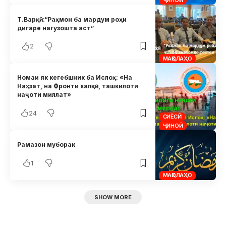
Т.Варқӣ:“Раҳмон ба мардум роҳи
дигаре нагузошта аст”
2
МАҚОЛАҲО
Номаи як кегебшник ба Ислоҳ: «На
Наҳзат, на Фронти халқӣ, ташкилоти
наҷоти миллат»
24
СИЁСӢ
ҶИНОӢ
Рамазон муборак
1
МАҚОЛАҲО
SHOW MORE