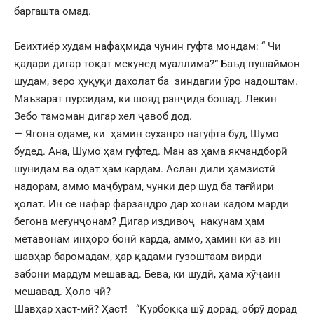
баргашта омад.
Беихтиёр худам нафаҳмида чунин гуфта мондам: “ Чи
қадари дигар тоқат мекунед муаллима?” Баъд пушаймон
шудам, зеро ҳуқуқи дахолат ба зиндагии ӯро надоштам.
Маъзарат пурсидам, ки шояд ранҷида бошад. Лекин
Зебо тамоман дигар хел ҷавоб дод.
— Ягона одаме, ки ҳамин суханро нагуфта буд, Шумо
будед. Ана, Шумо ҳам гуфтед. Ман аз ҳама якчандборӣ
шунидам ва одат ҳам кардам. Аслан дили ҳамзистӣ
надорам, аммо маҷбурам, чунки дер шуд ба тағйири
ҳолат. Ин се нафар фарзандро дар хонаи кадом марди
бегона меғунҷонам? Дигар издивоҷ накунам ҳам
метавонам инҳоро бонӣ карда, аммо, ҳамин ки аз ин
шавҳар баромадам, ҳар қадами гузоштаам вирди
забони мардум мешавад. Бева, ки шудӣ, ҳама хӯҷаин
мешавад. Ҳоло чӣ?
Шавҳар ҳаст-мӣ? Ҳаст! “Қурбоққа шӯ дорад, обрӯ дорад