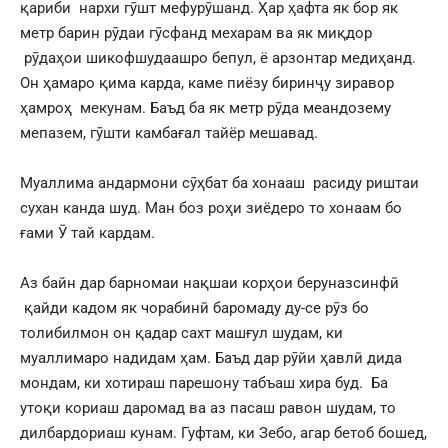
қариби нархи гӯшт мефурӯшанд. Ҳар ҳафта як бор як
метр барин рӯдаи гӯсфанд мехарам ва як миқдор
рӯдаҳои шикофшудаашро бепул, ё арзонтар медиҳанд.
Он ҳамаро қима карда, каме пиёзу биринҷу зиравор
ҳамроҳ мекунам. Баъд ба як метр рӯда меандозему
мепазем, гӯшти камбағал тайёр мешавад.
Муаллима андармони сӯҳбат ба хонааш расиду риштаи
сухан канда шуд. Ман боз роҳи зиёдеро то хонаам бо
ғами Ӯ тай кардам.
Аз байн дар барномаи нақшаи корҳои беруназсинфӣ
қайди кадом як чорабинӣ баромаду ду-се рӯз бо
толибилмон он қадар сахт машғул шудам, ки
муаллимаро надидам ҳам. Баъд дар рӯйи ҳавлӣ дида
мондам, ки хотираш парешону табъаш хира буд. Ба
утоқи кориаш даромад ва аз пасаш равон шудам, то
дилбардориаш кунам. Гуфтам, ки Зебо, агар бетоб бошед,