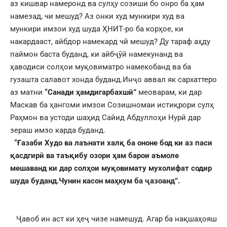
аз кишвар намеронд ва сулҳу созиши бо онро ба ҳам
намезад, чи мешуд? Аз онки худ мункири худ ва
мункири имзои худ шуда ҲНИТ-ро ба корҳое, ки
накардааст, айбдор намекард чӣ мешуд? Ду тараф аҳду
паймон баста буданд, ки айбҷӯӣ намекунанд ва
ҳаводиси солҳои муқовиматро намекобанд ва ба
гузашта салавот хонда буданд.Инҷо аввал як сархаттеро
аз матни
“Санади ҳамдигарбахшӣ”
меоварам, ки дар
Маскав ба ҳангоми имзои Созишномаи истиқрори сулҳ
Раҳмон ва устоди шаҳид Сайид Абдуллоҳи Нурӣ дар
зераш имзо карда буданд.
“Ғазаби Худо ва лаънати халқ ба ононе бод ки аз паси
қасдгирӣ ва таъқибу озори ҳам барои аъмоле
мешаванд ки дар солҳои муқовимату мухолифат содир
шуда буданд.Чунин касон маҳкум ба ҷазоанд”.
Ҷавоб ин аст ки ҳеҷ чизе намешуд. Агар ба нақшаҳояш