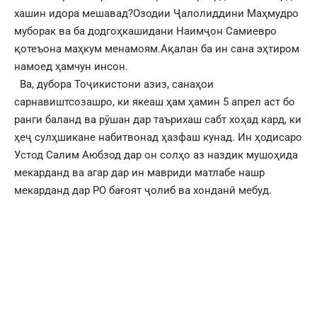
хашин идора мешавад?Озодии Ҷалолиддини Маҳмудро
муборак ва ба додгоҳкашидани Наимҷон Самиевро
қотеъона маҳкум менамоям.Ақалан ба ин сана эҳтиром
намоед ҳамчун инсон.
Ва, дубора Тоҷикистони азиз, санаҳои
сарнавиштсозашро, ки якеаш ҳам ҳамин 5 апрел аст бо
ранги баланд ва рӯшан дар таърихаш сабт хоҳад кард, ки
ҳеҷ сулҳшикане набитвонад ҳазфаш кунад. Ин ҳодисаро
Устод Салим Аюбзод дар он солҳо аз наздик мушоҳида
мекарданд ва агар дар ин мавриди матлабе нашр
мекарданд дар РО бағоят ҷолиб ва хонданӣ мебуд.