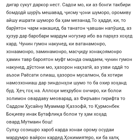
дигар сукут даркор нест. Садои мо, ки аз бонги такбири
бомдодӣ шурӯъ мешавад, ҷисму ҷони шуморо, оромиву
айшу ишрати шуморо ба ҳам мезанад.То ҳадде, ки, то
барӯятон чарм накашед, ба танатон ҷавшан напӯшед, аз
ҳузур дар баробари мардум ногузир ибо ва парҳез хоҳед
кард. Чунин гумон накунед, ки ватанамонро,
хонаамонро, заминамонро, масҷиду хонақоямонро
ҳамин тавр бароятон муфт монда омадаем, чунин гумон
накунед, дӯстони мо, ҳазорон наҳзатӣ, аз узви оддӣ то
аъзои Раёсати олиаш, ҳазорон мусалмон, ба хотири
намозхониаш дар зиндонҳои шумо то ба охир хоҳанд
буд. Ҳеҷ гоҳ на. Аллоҳи меҳрубон ончиро, ки болои
золимон овардаву меоварад, аз Фиръавн гирифта то
Саддом Ҳусайну Муаммар Қаззофӣ, то Қурмонбек
Боқиеву инак Бутафлиқа болои ту ҳам хоҳад
овард.Мутмаин бош!
Сулҳу созишро хароб карда хонаи орому осудаи
мардумро вайрон кардед.Ҳокимиятеро, ки ба халқ