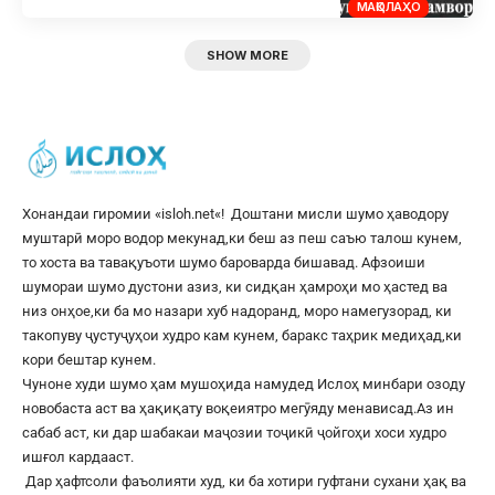
МАҚОЛАҲО
SHOW MORE
Хонандаи гиромии «
isloh.net
«! Доштани мисли шумо ҳаводору
муштарӣ моро водор мекунад,ки беш аз пеш саъю талош кунем,
то хоста ва тавақуъоти шумо бароварда бишавад. Афзоиши
шумораи шумо дустони азиз, ки сидқан ҳамроҳи мо ҳастед ва
низ онҳое,ки ба мо назари хуб надоранд, моро намегузорад, ки
такопуву ҷустуҷуҳои худро кам кунем, баракс таҳрик медиҳад,ки
кори бештар кунем.
Чуноне худи шумо ҳам мушоҳида намудед Ислоҳ минбари озоду
новобаста аст ва ҳақиқату воқеиятро мегӯяду менависад.Аз ин
сабаб аст, ки дар шабакаи маҷозии тоҷикӣ ҷойгоҳи хоси худро
ишғол кардааст.
Дар ҳафтсоли фаъолияти худ, ки ба хотири гуфтани сухани ҳақ ва