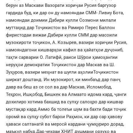
берун аз Маскави Вазорати хориҷаи Русия баргузор
гардида буд, ки дар он ду намояндаи СММ- Ливиу Бота,
намояндаи доимии Дабири кулли Созмони милали
муттаҳид дар Тоҷикистон ва Рамиро Перес Баллон
фиристодаи вижаи Дабири кулли СММ дар масоили
музокироти тоҷикон, А. Козырев, вазири хориҷии Русия,
намояндагони кишварҳои кафил ва ҳайатҳои дуҷониб,
таҳти сарварии О. Латифӣ, раиси Шӯрои ҳамоҳангии
неруҳои демократии Тоҷикистон дар Маскав ва Ш.
Зуҳуров, вазири меҳнат ва шуғли аҳолииТоҷикистон
ширкат доштанд. Ин музокирот, ки минбаъд дар панҷ
давр ва беш аз се сол ва дар Маскав, Исломобод,
Теҳрон, Ишқобод, Бишкек ва Алмаато идома кард, ҷанги
дохилиро хотима бахшид ва сулҳу салоҳро дар кишвар
мустақар кард.Аммо ба толеъи шум ва бахти бади тоҷик
оромӣ ва сулҳу субот барои Раҳмон, ки дар сар ҳавову
ҳаваси салтанатӣ ва меросӣ кардани ҷумҳуриро дорад,
маъқул набуд.Дар чеҳраи ҲНИТ душмани орзуҳо ва