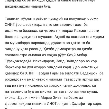
сидарсад бо як ниҳоди қидратӣ балке метавон гуфт
даҳдарсадҳам надода буд.
Таъвизи мӯҳлати раёсти ҷумҳурӣ ва вокуниши ороми
ҲНИТ ӯро шерак кард ва то метавонист даст ба
иқдомоте бизанад, ки ҷомиа пиндорад Раҳмон дасти
боло ва пурқувват шудааст. Аҳзоб ва шахсиятҳои муҳим
ва муътабарро пароканда, дудаста ва ҳатто то ба
зиндону қатл расонд. Ҳизби демократро ва ҳизби
сосиалистро амалан аз саҳна рӯфт.Ҳоҷӣ Акбар
Тӯраҷонзода,М. Искандаров, Зайд Сайидовро аз кор
барканор ва дуи ахирро зиндонӣ кард. Дар манотиқи
ҳаводор ба ҲНИТ –водии Ғарм ва вилояти Бадахшон ба
роҳандозии амалиётҳои низомӣ тавассути артиш даст
зад ва гӯиё ниқореро, ки солҳои ҷанги дохилиро, ки
натавониста буд ин қисмат аз ватанро истило кунад,
гирифт.Дар ин миён Мирзо Зиев ва бархе аз
фармондеҳони пешини ИНОТро кушт. Ҳадафи тир кард.