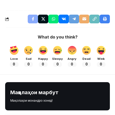
What do you think?
Love
Sad
Happy
Sleepy
Angry
Dead
Wink
0
0
0
0
0
0
0
Мақолаҳои марбут
Мақолаҳои монандро хонед!