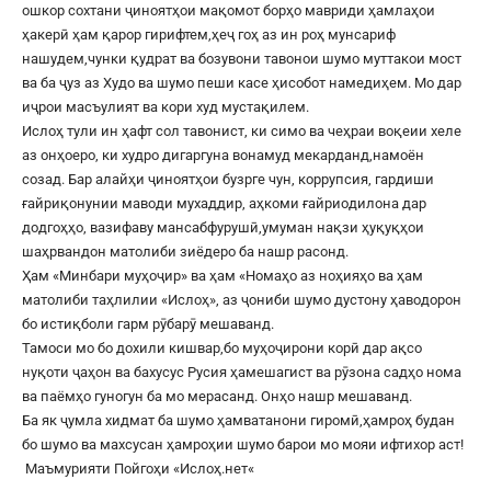
ошкор сохтани ҷиноятҳои мақомот борҳо мавриди ҳамлаҳои
ҳакерӣ ҳам қарор гирифтем,ҳеҷ гоҳ аз ин роҳ мунсариф
нашудем,чунки қудрат ва бозувони тавонои шумо муттакои мост
ва ба ҷуз аз Худо ва шумо пеши касе ҳисобот намедиҳем. Мо дар
иҷрои масъулият ва кори худ мустақилем.
Ислоҳ тули ин ҳафт сол тавонист, ки симо ва чеҳраи воқеии хеле
аз онҳоеро, ки худро дигаргуна вонамуд мекарданд,намоён
созад. Бар алайҳи ҷиноятҳои бузрге чун, коррупсия, гардиши
ғайриқонунии маводи мухаддир, аҳкоми ғайриодилона дар
додгоҳҳо, вазифаву мансабфурушӣ,умуман нақзи ҳуқуқҳои
шаҳрвандон матолиби зиёдеро ба нашр расонд.
Ҳам «Минбари муҳоҷир» ва ҳам «Номаҳо аз ноҳияҳо ва ҳам
матолиби таҳлилии «Ислоҳ», аз ҷониби шумо дустону ҳаводорон
бо истиқболи гарм рӯбарӯ мешаванд.
Тамоси мо бо дохили кишвар,бо муҳоҷирони корӣ дар ақсо
нуқоти ҷаҳон ва бахусус Русия ҳамешагист ва рӯзона садҳо нома
ва паёмҳо гуногун ба мо мерасанд. Онҳо нашр мешаванд.
Ба як ҷумла хидмат ба шумо ҳамватанони гиромӣ,ҳамроҳ будан
бо шумо ва махсусан ҳамроҳии шумо барои мо мояи ифтихор аст!
Маъмурияти Пойгоҳи «
Ислоҳ.нет
«