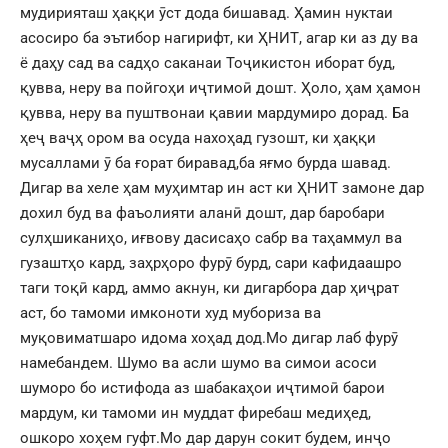
мудирияташ ҳаққи ӯст дода бишавад. Ҳамин нуктаи
асосиро ба эътибор нагирифт, ки ҲНИТ, агар ки аз ду ва
ё даҳу сад ва садҳо саканаи Тоҷикистон иборат буд,
қувва, неру ва пойгоҳи иҷтимоӣ дошт. Ҳоло, ҳам ҳамон
қувва, неру ва пуштвонаи қавии мардумиро дорад. Ба
ҳеҷ ваҷҳ ором ва осуда нахоҳад гузошт, ки ҳаққи
мусаллами ӯ ба ғорат биравад,ба яғмо бурда шавад.
Дигар ва хеле ҳам муҳимтар ин аст ки ҲНИТ замоне дар
дохил буд ва фаъолияти аланӣ дошт, дар баробари
сулҳшиканиҳо, иғвову дасисаҳо сабр ва таҳаммул ва
гузаштҳо кард, заҳрҳоро фурӯ бурд, сари кафидаашро
таги тоқӣ кард, аммо акнун, ки дигарбора дар ҳиҷрат
аст, бо тамоми имконоти худ мубориза ва
муқовиматшаро идома хоҳад дод.Мо дигар лаб фурӯ
намебандем. Шумо ва асли шумо ва симои асоси
шуморо бо истифода аз шабакаҳои иҷтимоӣ барои
мардум, ки тамоми ин муддат фиребаш медиҳед,
ошкоро хоҳем гуфт.Мо дар дарун сокит будем, инҷо