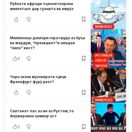
Рӯйхати афроди «ҷинояткорони
миллатҳо» дар гузашта ва имрӯз
МАҚОЛАҲО
Миллионҳо доллари ғоратшуда аз буҷа
ва мардум, “президент”и ояндаи
“оила” кист?
ИҶТИМОӢ
4
СИЁСӢ
ҶИНОӢ
Чаро оғози музокироти сулҳи
Франкфурт фурӯ рехт?
МАҚОЛАҲО
Салтанат пас аз ин аз Рустам,то
Анӯшеравон ҳамвор аст
3