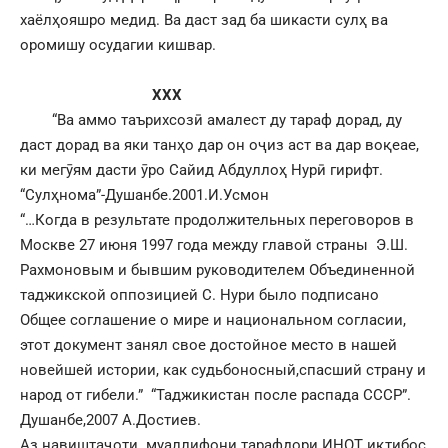
хаёлҳояшро медид. Ва даст зад ба шикасти сулҳ ва
оромишу осудагии кишвар.
ХХХ
“Ва аммо таърихсозӣ амалест ду тараф дорад, ду
даст дорад ва яки танҳо дар он оҷиз аст ва дар воқеае,
ки мегӯям дасти ӯро Сайид Абдуллоҳ Нурӣ гирифт.
“Сулҳнома”-Душанбе.2001.И.Усмон
“…Когда в результате продолжительных переговоров в
Москве 27 июня 1997 года между главой страны Э.Ш.
Рахмоновым и бывшим руководителем Объединенной
таджикской оппозицией С. Нури было подписано
Общее соглашение о мире и национальном согласии,
этот документ занял свое достойное место в нашей
новейшей истории, как судьбоносный,спасший страну и
народ от гибели.” “Таджикистан после распада СССР”.
Душанбе,2007 А.Достиев.
Аз навиштаҷоти муаллифони тарафдори ИНОТ иқтибос