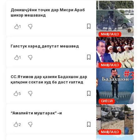
Донишҷӯёни тоҷик дар Мисри Араб
шикор мешаванд
1
МАҚОЛАҲО
Галстук харед,депутат мешавед
1
МАҚОЛАҲО
СС.Ятимов дар қазияи Бадахшон дар
қапқони сохтаи худ ба даст ғалтид
5
СИЁСӢ
“Амалиёти муштарак” –и
2
МАҚОЛАҲО