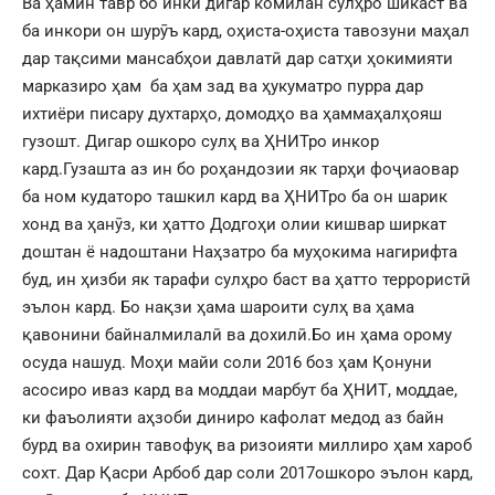
Ва ҳамин тавр бо инки дигар комилан сулҳро шикаст ва
ба инкори он шурӯъ кард, оҳиста-оҳиста тавозуни маҳал
дар тақсими мансабҳои давлатӣ дар сатҳи ҳокимияти
марказиро ҳам ба ҳам зад ва ҳукуматро пурра дар
ихтиёри писару духтарҳо, домодҳо ва ҳаммаҳалҳояш
гузошт. Дигар ошкоро сулҳ ва ҲНИТро инкор
кард.Гузашта аз ин бо роҳандозии як тарҳи фоҷиаовар
ба ном кудаторо ташкил кард ва ҲНИТро ба он шарик
хонд ва ҳанӯз, ки ҳатто Додгоҳи олии кишвар ширкат
доштан ё надоштани Наҳзатро ба муҳокима нагирифта
буд, ин ҳизби як тарафи сулҳро баст ва ҳатто террористӣ
эълон кард. Бо нақзи ҳама шароити сулҳ ва ҳама
қавонини байналмилалӣ ва дохилӣ.Бо ин ҳама орому
осуда нашуд. Моҳи майи соли 2016 боз ҳам Қонуни
асосиро иваз кард ва моддаи марбут ба ҲНИТ, моддае,
ки фаъолияти аҳзоби диниро кафолат медод аз байн
бурд ва охирин тавофуқ ва ризоияти миллиро ҳам хароб
сохт. Дар Қасри Арбоб дар соли 2017ошкоро эълон кард,