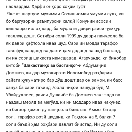
наовардам. Ҳарфи онҳоро хоҳам гуфт.
Яке аз шартҳои муҳимми Созишномаи умумии сулҳ, ки
бо баргузории раъйпурсии халқӣ Қонунии асосии
кишварро ислоҳ кард, ба мӯҳлати даври раиси ҷумҳур
тааллуқ дошт. Сетябри соли 1999 ду даври панҷсола ба
як даври ҳафтсола иваз шуд. Сари ин модда тарафҳо
тавофуқ карданд ва дасти ҳам доданд ва аҳд бастанд,
ки ин созиш шикаста намешавад. Агарчанде, ки бинобар
китоби
“Шикастанҳо ва бастанҳо”-
и Абдумаҷид
Достиев, ки дар музокироти Исломобод роҳбарии
ҳайати ҳукуматиро бар дӯш дошт дар он замон, ки баҳс
ҳанӯз ба сари таъйид 7сола ниҳоӣ нашуда буд, М.
Убайдуллоев, раиси Душанбе ба Достиев занг зада ва
наздаш меояд ва мегӯяд, ки ин моддаро иваз накунед
ва бигзор ҳамон ду панҷсола биистад. Аммо ба ҳар
ҳол… тарафҳо розӣ шуданд, ки Раҳмон на 5, балки 7
соли баъдӣ ҳам роҳбари давлат биистад. Ин ду соли
изофӣ дар асл инъоми оппозитсион ба Раҳмон буд.