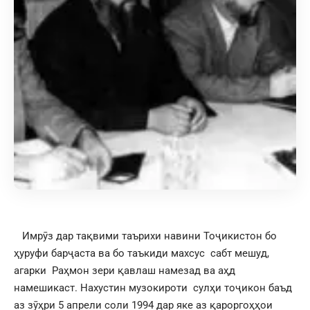
Имрӯз дар тақвими таърихи навини Тоҷикистон бо
ҳуруфи барҷаста ва бо таъкиди махсус сабт мешуд,
агарки Раҳмон зери қавлаш намезад ва аҳд
намешикаст. Нахустин музокироти сулҳи тоҷикон баъд
аз зӯҳри 5 апрели соли 1994 дар яке аз қароргоҳҳои