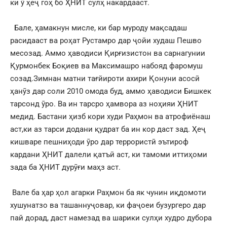
ки ӯ ҳеҷ гоҳ бо ҲНИТ сулҳ накардааст.
Бале, ҳамакнун мисле, ки бар муроду мақсадаш
расидааст ва роҳат Рустамро дар ҷойи худаш Пешво
месозад. Аммо ҳаводиси Қирғизистон ва сарнагунии
Қурмонбек Боқиев ва Максимашро набояд фаромуш
созад.Зимнан матни тағйироти ахири Қонуни асосӣ
ҳанӯз дар соли 2010 омода буд, аммо ҳаводиси Бишкек
тарсонд ӯро. Ва ин тарсро ҳамвора аз ноҳияи ҲНИТ
медид. Бастани ҳизб кори худи Раҳмон ва атрофиёнаш
аст,ки аз тарси додани қудрат ба ин кор даст зад. Ҳеҷ
кишваре пешниҳоди ӯро дар террористӣ эътироф
кардани ҲНИТ далели қатъӣ аст, ки тамоми иттиҳоми
зада ба ҲНИТ дурӯғи маҳз аст.
Вале ба ҳар ҳол агарки Раҳмон ба як чунин иқдомоти
хушунатзо ва ташаннуҷовар, ки фаҷоеи бузургеро дар
пай дорад, даст намезад ва шарики сулҳи худро дубора