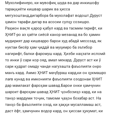
Мухолифинеро, ки мувофиқ шуда ва дар инкишофу
тараққиёти кишвар шарик ва ҳисса
мегузоштанд,дигарбора ба мухолафат водошт.Дуруст
ҳамон тарафи дигар ва асосии сулҳу созишро.
Раҳмон вақте қарор қабул кард ва тасмим гирифт, ки
ҲНИТ-ро аз ҳаёти сиёсӣ канор мезанад ва бо ҳамин
мудирият дар кишварро барои худ абадӣ месозад, як
нуктаи бисёр ҳам ҷиддӣ ва муҳимро ба эътибор
нагирифт, балки фаромуш кард. Ҳизби наҳзати исломӣ
то инки ӯ сари кор ояд, амал мекард. Дуруст аст ки ӯ
сари қудрат омаду чанде нагузашта фаъолияти онро
манъ кард. Аммо ҲНИТ маҷбураш кард,ки он ҳукмашро
лағв кунад ва имконияти фаъолияти озодонаи ҲНИТ
дар мамлакат фароҳам шавад.Барои онки ҳамчунин
шароит фароҳам шавад ҲНИТ ҷонбозиҳо кард, ки на
танҳо мардуми тоҷик, тамоми ҷаҳон бохабар аст. На
танҳо ба фаъолияти озод, ки ҳаққи мусалламаш аст,
даст ёфт, ҳамчунин водор кард, он ҳиссаи ҳукумат, ки