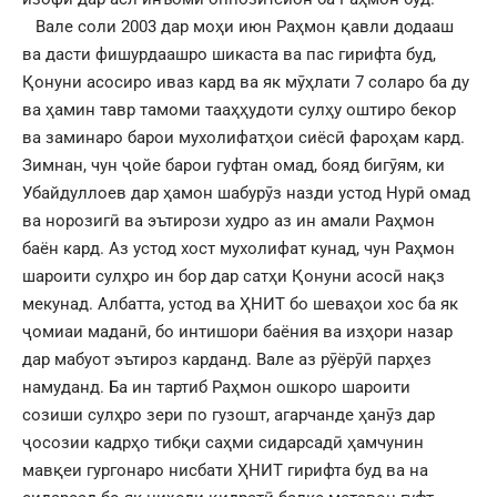
Вале соли 2003 дар моҳи июн Раҳмон қавли додааш
ва дасти фишурдаашро шикаста ва пас гирифта буд,
Қонуни асосиро иваз кард ва як мӯҳлати 7 соларо ба ду
ва ҳамин тавр тамоми тааҳҳудоти сулҳу оштиро бекор
ва заминаро барои мухолифатҳои сиёсӣ фароҳам кард.
Зимнан, чун ҷойе барои гуфтан омад, бояд бигӯям, ки
Убайдуллоев дар ҳамон шабурӯз назди устод Нурӣ омад
ва норозигӣ ва эътирози худро аз ин амали Раҳмон
баён кард. Аз устод хост мухолифат кунад, чун Раҳмон
шароити сулҳро ин бор дар сатҳи Қонуни асосӣ нақз
мекунад. Албатта, устод ва ҲНИТ бо шеваҳои хос ба як
ҷомиаи маданӣ, бо интишори баёния ва изҳори назар
дар мабуот эътироз карданд. Вале аз рӯёрӯӣ парҳез
намуданд. Ба ин тартиб Раҳмон ошкоро шароити
созиши сулҳро зери по гузошт, агарчанде ҳанӯз дар
ҷосозии кадрҳо тибқи саҳми сидарсадӣ ҳамчунин
мавқеи гургонаро нисбати ҲНИТ гирифта буд ва на