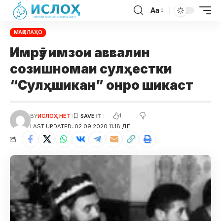
Aa
МАҚОЛАҲО
Имрӯз имзои аввалин
созишномаи сулҳестки
“Сулҳшикан” онро шикаст
1
BY
ИСЛОҲ НЕТ
LAST UPDATED: 02.09.2020 11:18 ДП