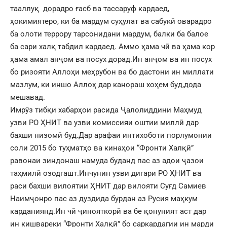
тааллуқ дорадро ғасб ва тассаруф кардаед,
ҳокимиятеро, ки ба мардум суҳулат ва сабукӣ оварадро
ба олоти террору тарсонидани мардум, балки ба балое
ба сари халқ табдил кардаед. Аммо ҳама чӣ ва ҳама кор
ҳама амал анҷом ва посух дорад.Ин анҷом ва ин посух
бо ризояти Аллоҳи меҳрубон ва бо дастони ин миллати
мазлум, ки иншо Аллоҳ дар канораш хоҳем буд,дода
мешавад.
Имрӯз тибқи хабарҳои расида Ҷалолиддини Маҳмуд
узви РО ҲНИТ ва узви комиссияи оштии миллӣ дар
бахши низомӣ буд.Дар арафаи интихоботи порлумонии
соли 2015 бо туҳматҳо ва кинаҳои “Фронти Халқӣ”
равонаи зиндонаш намуда буданд пас аз адои ҷазои
таҳмилӣ озодгашт.Инчунин узви дигари РО ҲНИТ ва
раси бахши вилоятии ҲНИТ дар вилояти Суғд Самиев
Наимҷонро пас аз дуздида бурдан аз Русия маҳкум
карданиянд.Ин чӣ ҷинояткорӣ ва бе қонуният аст дар
ин кишвареки “Фронти Халқӣ” бо саркардагии ин марди