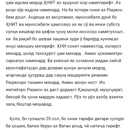
ҳам идома медод ҲНИТ аз хушунат кор намегирифт. Аз
роҳи зӯр иқдом намекард. На ба хотири онки аз Раҳмон
бим дошт. Андеша аз аксуламал, муносибати дунё бо
ҲНИТ ва муносибати ҳамсояҳо аз як сӯ ва инки суботу
сулҳи кишвар ва ҳифзи ҷону моли инсонҳо намегузошт,
ки ба рақиб бо шеваи хашини худи ӯ бархӯрд кунем,аз
инҳо маншаъ мегирифт. ҲНИ сокит намеистод, эътироз
мекард, шояд тазоҳурот ҳам мекард . Аммо ҳокимиятро
сарнагун намекард. Ба унвони як созмони умдаи сиёсӣ
мухолафатҳоро дар доираи қонун анҷом медод,
агарчанде ҳузураш дар саҳна машруияти режими
Раҳмонро таъмин мекард. Аммо акнун нест. Ин
имтиёзро Раҳмон аз даст додааст.Қашшоқӣ, муҳоҷират,
бекорӣ ба ҷони мардум задааст. Рӯз то рӯз азобу азияти
халқ бештар мешавад.
Ҳоло, бо гузашти 25 сол, бо онки тарафи дигари сулҳро
ба ҳошия, балки берун аз Ватан ронд, чӣ натиҷа гирифт.