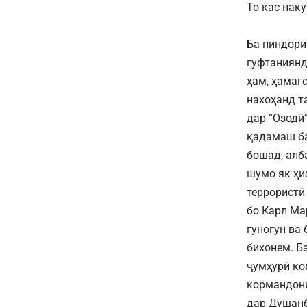
То кас нак
Ба пиндори
гуфтаниянд
ҳам, ҳамаг
нахоҳанд та
дар “Озодӣ
қадамаш ба
бошад, алб
шумо як ҳи
террористӣ
бо Карл Ма
гуногун ва
бихонем. Б
ҷумҳурӣ ко
кормандони
дар Душанб