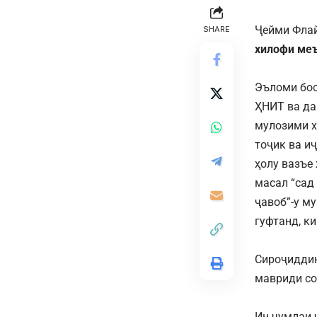
Ҷейми Флай
SHARE
хилофи меъ
Эъломи бос
ҲНИТ ва да
мулозими х
тоҷик ва и
ҳолу вазъе
масал “сад
ҷавоб”-у м
гуфтанд, к
Сироҷиддин
мавриди со
Ин ҷумлаи 