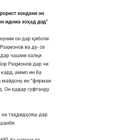
ррорист хондани он
он идома хоҳад дод”
нунии он дар қиболи
Раҳмонов ва ду- се
 дар чашми халқи
бор Раҳмонов дар чи
 кард, аммо ин ба
ин майдону ин “фермаи
д. Он қадар гуфтанду
 на таҳдидҳояш дар
шанбе.
НИТ ба унвони як