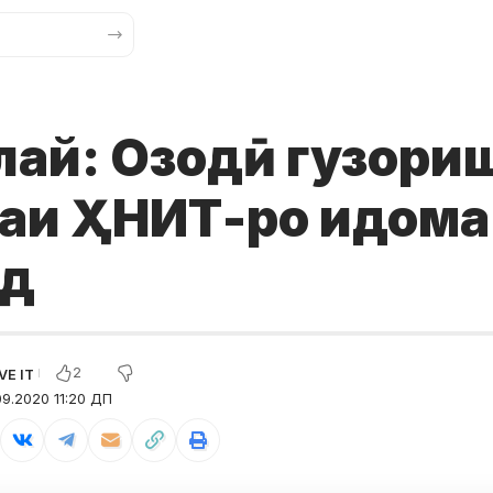
лай: Озодӣ гузори
раи ҲНИТ-ро идома
ад
2
9.2020 11:20 ДП