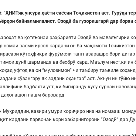
: “
ҲНИТяк унсури ҳаёти сиёсии Тоҷикистон аст. Гурӯҳи те
ёрҳои байналмилалист. Озодӣ ба гузоришгарӣ дар бораи 
ароҳат ва қотеъонаи раҳбарияти Озодӣ ва мавзеъгирии қо
р номаи расмӣ ирсол кардани он ба мақомоти Тоҷикистон 
ирасари кӯтоҳфикри фурӯмояи тангназарашро бори дигар
ҷтимои дунё шарманда ва беобрӯ кард. Маълум нест,ки ин 
 хоҳад уфтод ва он “мулозимон” чи таъбиру таъвиле хоҳанд
 задани сӯзангару як задани оҳангар” аст. Акнун ин гӯйю 
уаллифини бадбахти ӯст, ки бигиранду кӯсу сурнай навозан
и даҳонашон пашм баровард.
 Муҳриддин, вазири умури хориҷиро низ на номааш монду
қит кардани парвонаи кори хабарнигорони “Озодӣ” дар Ду
ҷавобӣ,ки «Ҳамонгуна ки мо қаблан шарҳ додем, эъломи Ҳ