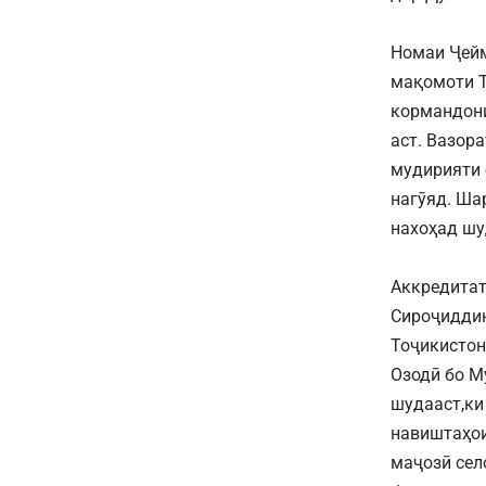
Номаи Ҷейм
мақомоти Т
кормандони
аст. Вазора
мудирияти 
нагӯяд. Ша
нахоҳад шу
Аккредитат
Сироҷиддин
Тоҷикистон
Озодӣ бо М
шудааст,ки
навиштаҳои
маҷозӣ сел