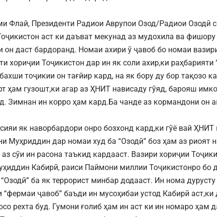
и Флай, Президенти Радиои Аврупои Озод/Радиои Озодӣ с
оҷикистон аст ки даъват мекунад аз мудохила ва фишору 
 он даст бардоранд. Номаи ахири ӯ ҷавоб бо номаи вазир
ти хориҷии Тоҷикистон дар ин як соли ахир,ки раҳбарияти 
бахши тоҷикии он тағйир кард, на як бору ду бор тақозо к
рт ҳам гузошт,ки агар аз ҲНИТ нависаду гӯяд, барояш им
д. Зимнан ин корро ҳам кард.Ба чанде аз кормандони он а
сияи як наворбардори онро бозхонд кард,ки гӯё вай ҲНИТ 
и Муҳриддин дар номаи худ ба “Озодӣ” боз ҳам аз риоят 
 аз сӯи ин расона таъкид кардааст. Вазири хориҷии Тоҷик
уҳиддин Кабирӣ, раиси Паймони миллии Тоҷикистонро бо 
 “Озодӣ” ба як террорист минбар додааст. Ин нома дуруст
 “фермаи ҷавоб” баъди ин мусоҳибаи устод Кабирӣ аст,ки
осо рехта буд. Гумони ғолиб ҳам ин аст ки ин номаро ҳам 