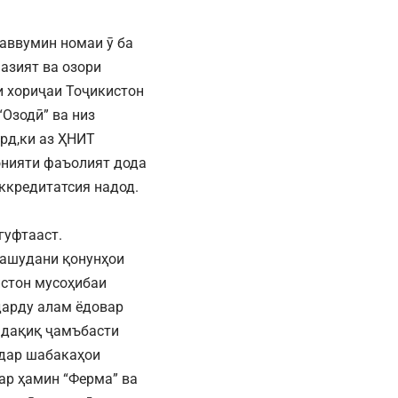
аввумин номаи ӯ ба
азият ва озори
и хориҷаи Тоҷикистон
“Озодӣ” ва низ
ард,ки аз ҲНИТ
конияти фаъолият дода
ккредитатсия надод.
гуфтааст.
нашудани қонунҳои
истон мусоҳибаи
дарду алам ёдовар
у дақиқ ҷамъбасти
 дар шабакаҳои
дар ҳамин “Ферма” ва