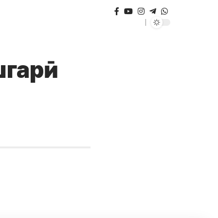
шгарӣ