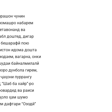
хирашон чунин
и номашро набарем
метавонанд ва
абл доштед, дигар
ва бешарафӣ пою
кистон идома дошта
модаем, вагарна, онки
қшудаи байналмилалӣ
моро дунбола гирем,
 ҷаҳони пуррангу
 “Шаб ба хайр”-ро
ровардед ва раиси
 ҳоло ҳам шумо
ии дафтари “Озодӣ”