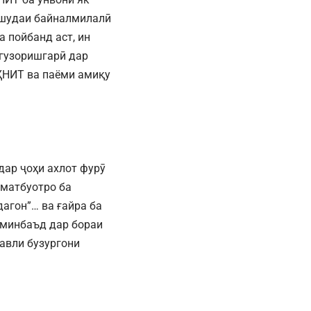
иқшудаи байналмилалӣ
а пойбанд аст, ин
 гузоришгарӣ дар
 ҲНИТ ва паёми амиқу
дар ҷоҳи ахлот фурӯ
 матбуотро ба
дагон”… ва ғайра ба
 минбаъд дар бораи
авли бузургони