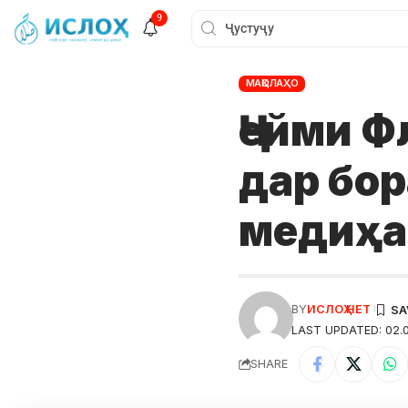
9
МАҚОЛАҲО
Ҷейми Ф
дар бо
медиҳ
BY
ИСЛОҲ НЕТ
LAST UPDATED: 02.0
SHARE