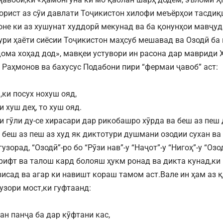
рорист аз сӯи давлати Тоҷикистон хилофи меъёрҳои тасд
моне ки аз хушунат худдорӣ мекунад ва ба қонунҳои мавҷуд
сури ҳаёти сиёсии Тоҷикистон маҳсуб мешавад ва Озодӣ ба
дома хоҳад дод», мавқеи устувори ин расона дар мавриди
 Раҳмонов ва бахусус Подабони пири “фермаи ҷавоб” аст:
,ки посух нохуш ояд,
и хуш деҳ, то хуш ояд.
и гӯли ду-се хирасари дар рикобашро хӯрда ва беш аз пеш 
 беш аз пеш аз худ як диктотури душмани озодии сухан ва
зорад, “Озодӣ”-ро бо “Рӯзи нав”-у “Наҷот”-у “Нигоҳ”-у “Озо
рифт ва талош кард болояш ҳукм ронад ва дикта кунад,ки
исад ва агар ки навишт кораш тамом аст.Вале ин ҳам аз қ
узори мост,ки гуфтаанд:
ан панҷа ба дар кӯфтани кас,