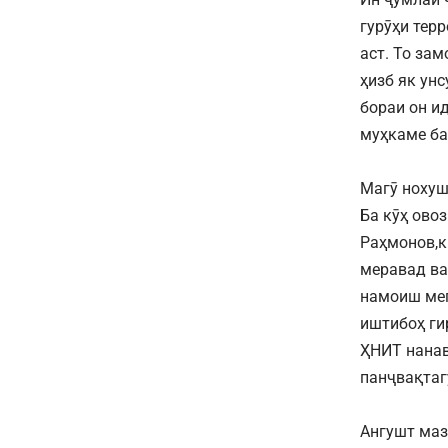
гурӯҳи тер
аст. То за
ҳизб як ун
бораи он и
муҳкаме ба
Магӯ нохуш
Ба кӯҳ овоз
Раҳмонов,к
меравад ва
намоиш мегу
иштибоҳ ги
ҲНИТ нанав
панҷвақтаг
Ангушт маз