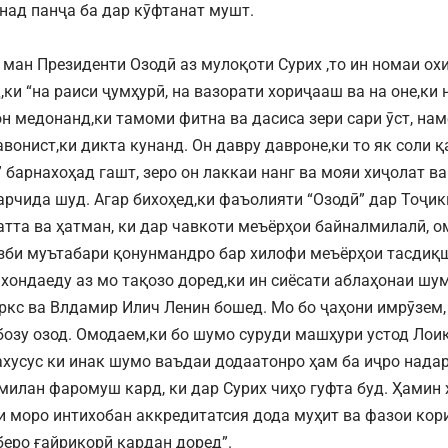
унад панҷа ба дар кӯфтанат мушт.
 ман Президенти Озодӣ аз мулоқоти Сурих ,то ин номаи о
,ки “на раиси ҷумҳурӣ, на вазорати хориҷааш ва на оне,к
он медонанд,ки тамоми фитна ва дасиса зери сари ӯст, на
вонист,ки дикта кунанд. Он давру давроне,ки то як соли қ
” барнахоҳад гашт, зеро он лаккаи нанг ва мояи хиҷолат 
рчида шуд. Агар бихоҳед,ки фаъолияти “Озодӣ” дар Тоҷи
атта ва ҳатман, ки дар чавкоти меъёрҳои байналмилалӣ, о
зби муътабари қонунмандро бар хилофи меъёрҳои тасди
 хондаеду аз мо тақозо доред,ки ин сиёсати аблаҳонаи шу
ркс ва Влдамир Илич Ленин бошед. Мо бо ҷаҳони имрӯзем,
 бозу озод. Омодаем,ки бо шумо суруди машҳури устод Лоиқ
ахусус ки инак шумо ваъдаи додаатонро ҳам ба иҷро нада
милан фаромуш кард, ки дар Сурих чиҳо гуфта буд. Ҳамин
 моро интихобан аккредитатсия дода муҳит ва фазои кор
еро ғайрикорӣ кардан доред”.