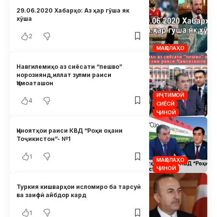
29.06.2020 Хабарҳо: Аз ҳар гӯша як
хӯша
2
МАҚОЛАҲО
Навгилемиҳо аз сиёсати “пешво”
норозиянд,иллат зулми раиси
Ҷамоаташон
ИҶТИМОӢ
4
СИЁСӢ
ҶИНОӢ
Ҷиноятҳои раиси КВД “Роҳи оҳани
Тоҷикистон”- №1
1
МАҚОЛАҲО
ҶИНОӢ
Туркия кишварҳои исломиро ба тарсуӣ
ва заифӣ айбдор кард
1