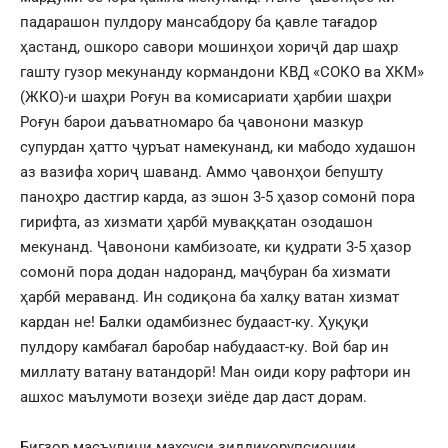
падарашон пулдору мансабдору ба қавле тағадор
ҳастанд, ошкоро савори мошинҳои хориҷӣ дар шаҳр
гашту гузор мекунанду кормандони КВД «СОКО ва ХКМ»
(ЖКО)-и шаҳри Роғун ва комисариати ҳарбии шаҳри
Роғун барои даъватномаро ба ҷавонони мазкур
супурдан ҳатто ҷуръат намекунанд, ки мабодо худашон
аз вазифа хориҷ шаванд. Аммо ҷавонҳои бепушту
паноҳро дастгир карда, аз эшон 3-5 ҳазор сомонӣ пора
гирифта, аз хизмати ҳарбӣ муваққатан озодашон
мекунанд. Ҷавонони камбизоате, ки қудрати 3-5 ҳазор
сомонӣ пора додан надоранд, маҷбуран ба хизмати
ҳарбӣ мераванд. Ин содиқона ба халқу ватан хизмат
кардан не! Балки одамбизнес будааст-ку. Ҳуқуқи
пулдору камбағал баробар набудааст-ку. Вой бар ин
миллату ватану ватандорӣ! Ман оиди кору рафтори ин
ашхос маълумоти возеҳи зиëде дар даст дорам.
Бигзор масъулини махсуси зиддикорупсионии