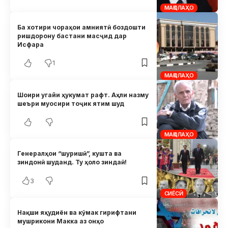
МАҚОЛАҲО
Ба хотири чораҳои амниятӣ боздошти
ришдорону бастани масҷид дар
Исфара
1
МАҚОЛАҲО
Шоири угайи ҳукумат рафт. Аҳли назму
шеъри муосири тоҷик ятим шуд
МАҚОЛАҲО
Генералҳои “шуришӣ”, кушта ва
зиндонӣ шуданд. Ту ҳоло зиндаӣ!
3
СИЁСӢ
Нақши яҳудиён ва кӯмак гирифтани
мушрикони Макка аз онҳо