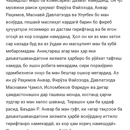
чашмдошт маро ба комисариат даъват намуданд. Он ҷо
муовини раиси ҳукумат Фирӯза Файззода, Анвар
Раҳимов, Маснавӣ Давлатзода ва Улуғбек бо ман
вохӯрда, пешакӣ маслиҳат кардагӣ барин бо фиреб
ҳуҷҷатҳои лозимиро аз дастам гирифтанд ва бе ягон
огоҳӣ аз кор озодам намуданд. Ҳол он ки аз ман хатое
сар назада буд ва аз ӯҳдаи ин масъулият ман ба хубӣ
мебаромадам. Аниқтараш агар ман ҳар яки
даъватшавандагони хизмати ҳарбиро бо рӯйхат тафтиш
намуда, бо эшон робита мекардам, сири порахӯрию
одамбизнеси онҳо ба ман бештар ошкор мегардид. Аз
ин рӯ Раҳимов Анвар, Фирӯза Файззода, Давлатзода
Маснавии Ҷамол, Исломбеков Фаридун ва дигар
ҳамдастонашон дар ташвиш монда, хостанд ҳарчи
зудтар аз ман халос шаванд. Тирашон ҳам ба ҳадаф
расид. Баъдан Р. Анвар ба ман гуфт, ки «агар тақозои ба
даъватшавандагони хизмати ҳарбӣ вохӯрдану иттило
гирифтанро намекардӣ, аз кор ҳам хориҷ намешудӣ».