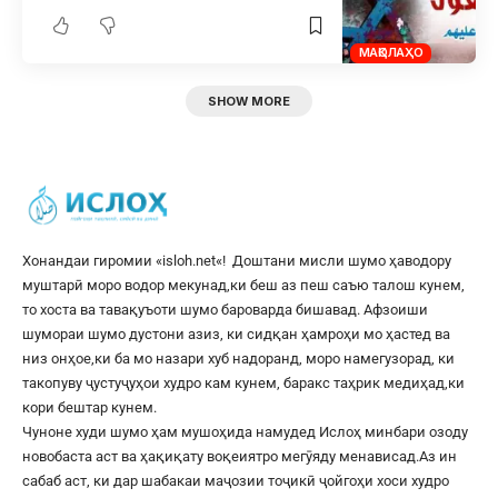
МАҚОЛАҲО
SHOW MORE
Хонандаи гиромии «
isloh.net
«! Доштани мисли шумо ҳаводору
муштарӣ моро водор мекунад,ки беш аз пеш саъю талош кунем,
то хоста ва тавақуъоти шумо бароварда бишавад. Афзоиши
шумораи шумо дустони азиз, ки сидқан ҳамроҳи мо ҳастед ва
низ онҳое,ки ба мо назари хуб надоранд, моро намегузорад, ки
такопуву ҷустуҷуҳои худро кам кунем, баракс таҳрик медиҳад,ки
кори бештар кунем.
Чуноне худи шумо ҳам мушоҳида намудед Ислоҳ минбари озоду
новобаста аст ва ҳақиқату воқеиятро мегӯяду менависад.Аз ин
сабаб аст, ки дар шабакаи маҷозии тоҷикӣ ҷойгоҳи хоси худро