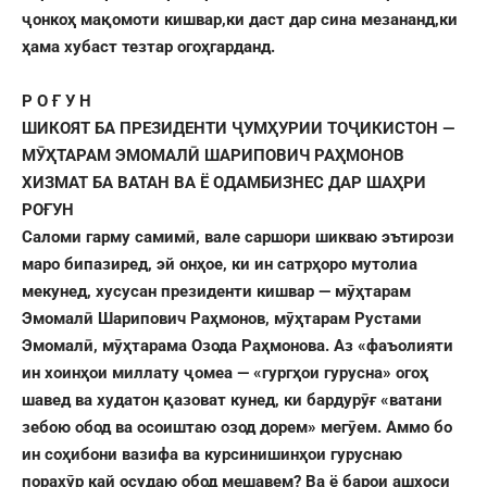
ҷонкоҳ мақомоти кишвар,ки даст дар сина мезананд,ки
ҳама хубаст тезтар огоҳгарданд.
Р О Ғ У Н
ШИКОЯТ БА ПРЕЗИДЕНТИ ҶУМҲУРИИ ТОҶИКИСТОН —
МӮҲТАРАМ ЭМОМАЛӢ ШАРИПОВИЧ РАҲМОНОВ
ХИЗМАТ БА ВАТАН ВА Ë ОДАМБИЗНЕС ДАР ШАҲРИ
РОҒУН
Саломи гарму самимӣ, вале саршори шикваю эътирози
маро бипазиред, эй онҳое, ки ин сатрҳоро мутолиа
мекунед, хусусан президенти кишвар — мӯҳтарам
Эмомалӣ Шарипович Раҳмонов, мӯҳтарам Рустами
Эмомалӣ, мӯҳтарама Озода Раҳмонова. Аз «фаъолияти
ин хоинҳои миллату ҷомеа — «гургҳои гурусна» огоҳ
шавед ва худатон қазоват кунед, ки бардурӯғ «ватани
зебою обод ва осоиштаю озод дорем» мегӯем. Аммо бо
ин соҳибони вазифа ва курсинишинҳои гуруснаю
порахӯр кай осудаю обод мешавем? Ва ë барои ашхоси