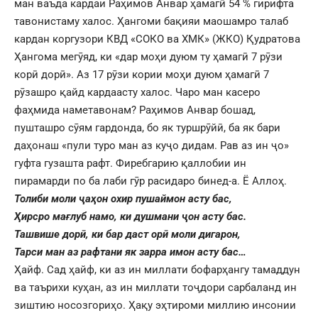
ман ваъда кардаи Раҳимов Анвар ҳамагӣ 54 % гирифта
тавонистаму халос. Ҳангоми бақияи маошамро талаб
кардан коргузори КВД «СОКО ва ХМК» (ЖКО) Қудратова
Ҳангома мегӯяд, ки «дар моҳи дуюм ту ҳамагӣ 7 рӯзи
корӣ дорӣ». Аз 17 рӯзи кории моҳи дуюм ҳамагӣ 7
рӯзашро қайд кардаасту халос. Чаро ман касеро
фаҳмида наметавонам? Раҳимов Анвар бошад,
пушташро сӯям гардонда, бо як туршрӯйӣ, ба як бари
даҳонаш «пули туро ман аз куҷо дидам. Рав аз ин ҷо»
гуфта гузашта рафт. Фиребгарию қаллобии ин
пирамарди по ба лаби гӯр расидаро бинед-а. Ë Аллоҳ.
Толиби моли ҷаҳон охир пушаймон асту бас,
Ҳирсро мағлуб намо, ки душмани ҷон асту бас.
Ташвише дорӣ, ки бар даст орӣ моли дигарон,
Тарси ман аз рафтани як зарра имон асту бас…
Ҳайф. Сад ҳайф, ки аз ин миллати бофарҳангу тамаддун
ва таърихи куҳан, аз ин миллати тоҷдори сарбаланд ин
зиштию носозгориҳо. Ҳақу эҳтироми миллию инсонии