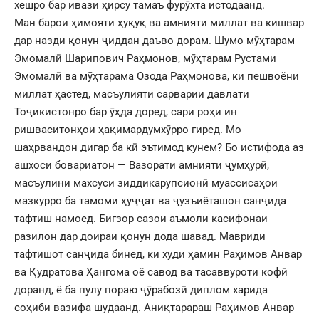
хешро бар ивази ҳирсу тамаъ фурӯхта истодаанд.
Ман барои ҳимояти ҳуқуқ ва амнияти миллат ва кишвар
дар назди қонун ҷиддан даъво дорам. Шумо мӯҳтарам
Эмомалӣ Шарипович Раҳмонов, мӯҳтарам Рустами
Эмомалӣ ва мӯҳтарама Озода Раҳмонова, ки пешвоëни
миллат ҳастед, масъулияти сарварии давлати
Тоҷикистонро бар ӯҳда доред, сари роҳи ин
ришваситонҳои ҳақимардумхӯрро гиред. Мо
шаҳрвандон дигар ба кӣ эътимод кунем? Бо истифода аз
ашхоси бовариатон — Вазорати амнияти ҷумҳурӣ,
масъулини махсуси зиддикарупсионӣ муассисаҳои
мазкурро ба тамоми ҳуҷҷат ва ҷузъиëташон санҷида
тафтиш намоед. Бигзор сазои аъмоли касифонаи
разилон дар доираи қонун дода шавад. Мавриди
тафтишот санҷида бинед, ки худи ҳамин Раҳимов Анвар
ва Қудратова Ҳангома оë савод ва тасаввуроти кофӣ
доранд, ë ба пулу пораю ҷӯрабозӣ диплом харида
соҳиби вазифа шудаанд. Аниқтарараш Раҳимов Анвар