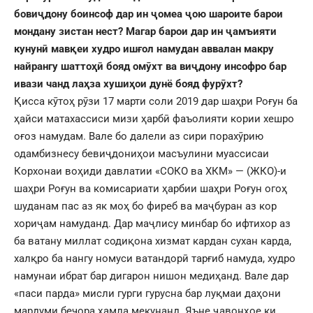
бовиҷдону боинсоф дар ин ҷомеа ҷою шароите барои
мондану зистан нест? Магар барои дар ин ҷамъияти
кунунӣ мавқеи худро ишғол намудан аввалан макру
найрангу шаттоҳӣ бояд омӯхт ва виҷдону инсофро бар
ивази чанд лаҳза хушиҳои дунë бояд фурӯхт?
Қисса кӯтоҳ рӯзи 17 марти соли 2019 дар шаҳри Роғун ба
ҳайси матахассиси мизи ҳарбӣ фаъолияти кории хешро
оғоз намудам. Вале бо далели аз сири порахӯрию
одамбизнесу бевиҷдониҳои масъулини муассисаи
Корхонаи воҳиди давлатии «СОКО ва ХКМ» — (ЖКО)-и
шаҳри Роғун ва комисариати ҳарбии шаҳри Роғун огоҳ
шуданам пас аз як моҳ бо фиреб ва маҷбуран аз кор
хориҷам намуданд. Дар маҷлису минбар бо ифтихор аз
ба ватану миллат содиқона хизмат кардан сухан карда,
халқро ба нангу номуси ватандорӣ тарғиб намуда, худро
намунаи ибрат бар дигарон нишон медиҳанд. Вале дар
«паси парда» мисли гурги гурусна бар луқмаи даҳони
мардуми бечора ҳамла мекунанд. Яъне ҷавонҳое ки