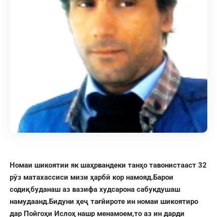
Номаи шикоятии як шаҳрвандеки танҳо тавонистааст 32
рӯз матахассиси мизи ҳарбӣ кор намояд.Барои
содиқбуданаш аз вазифа худсарона сабукдушаш
намудаанд.Бидуни ҳеҷ тағйироте ин номаи шикоятиро
дар Пойгоҳи Ислоҳ нашр менамоем,то аз ин дарди