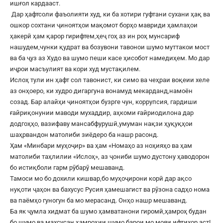
ишғол кардааст.
Дар ҳафтсоли фаъолияти худ, ки ба хотири гуфтани сухани ҳақ ва
ошкор сохтани ҷиноятҳои мақомот борҳо мавриди ҳамлаҳои
ҳакерӣ ҳам қарор гирифтем,ҳеҷ гоҳ аз ин роҳ мунсариф
нашудем,чунки қудрат ва бозувони тавонои шумо муттакои мост
ва ба ҷуз аз Худо ва шумо пеши касе ҳисобот намедиҳем. Мо дар
иҷрои масъулият ва кори худ мустақилем.
Ислоҳ тули ин ҳафт сол тавонист, ки симо ва чеҳраи воқеии хеле
аз онҳоеро, ки худро дигаргуна вонамуд мекарданд,намоён
созад. Бар алайҳи ҷиноятҳои бузрге чун, коррупсия, гардиши
ғайриқонунии маводи мухаддир, аҳкоми ғайриодилона дар
додгоҳҳо, вазифаву мансабфурушӣ,умуман нақзи ҳуқуқҳои
шаҳрвандон матолиби зиёдеро ба нашр расонд.
Ҳам «Минбари муҳоҷир» ва ҳам «Номаҳо аз ноҳияҳо ва ҳам
матолиби таҳлилии «Ислоҳ», аз ҷониби шумо дустону ҳаводорон
бо истиқболи гарм рӯбарӯ мешаванд.
Тамоси мо бо дохили кишвар,бо муҳоҷирони корӣ дар ақсо
нуқоти ҷаҳон ва бахусус Русия ҳамешагист ва рӯзона садҳо нома
ва паёмҳо гуногун ба мо мерасанд. Онҳо нашр мешаванд.
Ба як ҷумла хидмат ба шумо ҳамватанони гиромӣ,ҳамроҳ будан
бо шумо ва махсусан ҳамроҳии шумо барои мо мояи ифтихор аст!