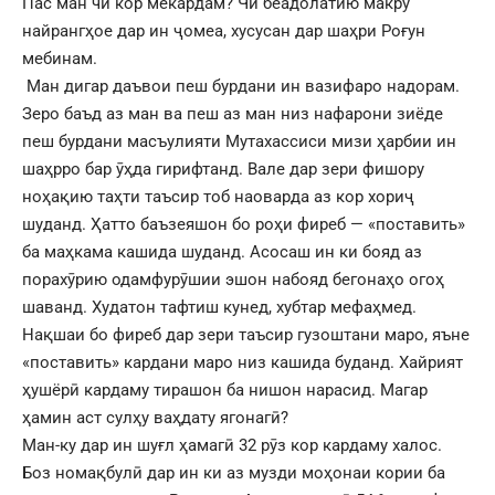
Пас ман чӣ кор мекардам? Чӣ беадолатию макру
найрангҳое дар ин ҷомеа, хусусан дар шаҳри Роғун
мебинам.
‌ Ман дигар даъвои пеш бурдани ин вазифаро надорам.
Зеро баъд аз ман ва пеш аз ман низ нафарони зиëде
пеш бурдани масъулияти Мутахассиси мизи ҳарбии ин
шаҳрро бар ӯҳда гирифтанд. Вале дар зери фишору
ноҳақию таҳти таъсир тоб наоварда аз кор хориҷ
шуданд. Ҳатто баъзеяшон бо роҳи фиреб — «поставить»
ба маҳкама кашида шуданд. Асосаш ин ки бояд аз
порахӯрию одамфурӯшии эшон набояд бегонаҳо огоҳ
шаванд. Худатон тафтиш кунед, хубтар мефаҳмед.
Нақшаи бо фиреб дар зери таъсир гузоштани маро, яъне
«поставить» кардани маро низ кашида буданд. Хайрият
ҳушëрӣ кардаму тирашон ба нишон нарасид. Магар
ҳамин аст сулҳу ваҳдату ягонагӣ?
Ман-ку дар ин шуғл ҳамагӣ 32 рӯз кор кардаму халос.
Боз номақбулӣ дар ин ки аз музди моҳонаи кории ба