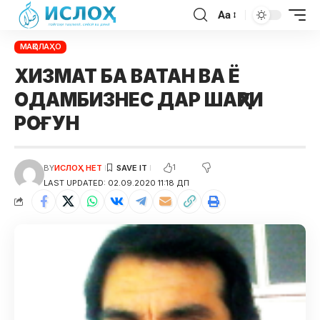
Aa
МАҚОЛАҲО
ХИЗМАТ БА ВАТАН ВА Ë
ОДАМБИЗНЕС ДАР ШАҲРИ
РОҒУН
1
BY
ИСЛОҲ НЕТ
LAST UPDATED: 02.09.2020 11:18 ДП