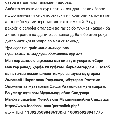
савод ва диплом тамоман надорад.
Албатта аз эҳтимол дур нест, ки ояндаи наздик барои
ифшо намудани сири порахӯрии ин хоинони халқу ватан
ашхосе бо ҷурми терористию экстремистӣ, ë худ
ваҳобию салафию талафӣ ва ғайра бо тӯҳмат нақшаи ба
зиндон равон кардани маро кашанд. Ва ë бо ягон роҳи
дигар интиқоми худро аз ман ситонанд.
Ҷуз зери хок ҷойи мани хоксор нест,
Рӯйи замин зи мардуми болонишин пур аст.
Ман дар даъвою ақидаам қатъиян устуворам. «Сари
ман гар равад, ҳарфе ки гуфтам, барнамегардам!» Ҷавоб
ва натиҷаи номаи шикоятиамро аз шумо мӯҳтарам
Эмомалӣ Шарипович Раҳмонов, мӯҳтарам Рустами
Эмомалӣ ва мӯҳтарама Озода Раҳмонова мунтазирам.
Бо умеду эҳтиром Муҳаммаднабии Саидзода
Манбаъ саҳифаи Фейсбукии Муҳаммаднабии Саидзода
https://www.facebook.com/permalink.php?
story_fbid=113923509848613&id=100036928941775