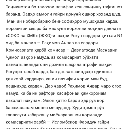
Тоҷикистон бо тақозои вазифаи хеш санҷишу тафтишот
баранд. Садҳо аъмоли ғайри қонунӣ ошкор хоҳанд шуд.
‌ Ман ин нобаробарию беинсофиҳоро мушоҳида карда,
норозигии хешро ба масъули корхонаи воҳиди давлатӣ
«СОКО ва ХМК» (ЖКО)-и шаҳри Роғун сардори қитъаи N1
оид ба манзил — Раҳимов Анвар ва сардори
Комисариати ҳарбӣ комисар — Давлатзода Маснавии
Ҷамол изҳор намуда, аз комисариат рӯйхати
даъватшавандагони дохили шаҳр ва атрофи шаҳри
Роғунро талаб карда, бар даъватшавндаҳо одилона
ҳамкорӣ карданро, ки ин вазифаи кории ман буд,
пешниҳод кардам. Дар ҷавоб Раҳимов Анвар маро огоҳ
намуд, ки ба ин рафтори касифонаи ҳамкоронам
дахолат накунам. Эшон ҳатто барои ҳар рӯз кор
баромаданам монеа мешуданд. Худи ҳамон рӯз
тавассути хабаркашу миëнаравашон корманди
комисариати ҳарбӣ — Исломбеков Фаридун ғайри