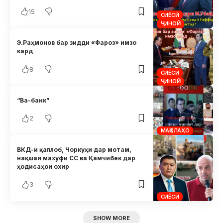
15
СИЁСӢ
ҶИНОӢ
Э.Раҳмонов бар зидди «Фароз» имзо
кард
8
СИЁСӢ
ҶИНОӢ
“Ва-банк”
2
МАҚОЛАҲО
ВКД-и қаллоб, Чоркуҳи дар мотам,
нақшаи махуфи СС ва Қамчибек дар
ҳодисаҳои охир
3
СИЁСӢ
SHOW MORE