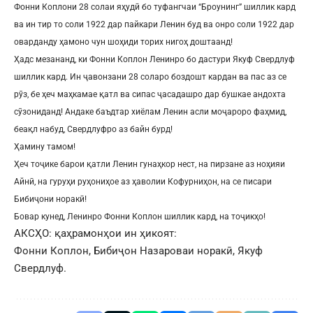
Фонни Коплони 28 солаи яҳудӣ бо туфангчаи “Броунинг” шиллик кард
ва ин тир то соли 1922 дар пайкари Ленин буд ва онро соли 1922 дар
оварданду ҳамоно чун шоҳиди торих нигоҳ доштаанд!
Ҳадс мезананд, ки Фонни Коплон Ленинро бо дастури Якуф Свердлуф
шиллик кард. Ин ҷавонзани 28 соларо боздошт кардан ва пас аз се
рӯз, бе ҳеч маҳкамае қатл ва сипас ҷасадашро дар бушкае андохта
сӯзониданд! Андаке баъдтар хиёлам Ленин асли моҷароро фаҳмид,
беақл набуд, Свердлуфро аз байн бурд!
Ҳамину тамом!
Ҳеч тоҷике барои қатли Ленин гунаҳкор нест, на пирзане аз ноҳияи
Айнӣ, на гуруҳи руҳониҳое аз ҳаволии Кофурниҳон, на се писари
Бибиҷони норакӣ!
Бовар кунед, Ленинро Фонни Коплон шиллик кард, на тоҷикҳо!
АКСҲО: қаҳрамонҳои ин ҳикоят:
Фонни Коплон, Бибиҷон Назароваи норакӣ, Якуф
Свердлуф.