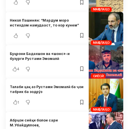
МАҚОЛАҲО
Никол Пашинян: “Мардум моро
истихдом намудааст, то кор кунем”
МАҚОЛАҲО
Буҳрони Бадахшон ва «шонс»-и
бузурги Рустами Эмомалӣ
4
СИЁСӢ
Талаби ҳақ аз Рустами Эмомалӣ ба ҷои
табрик ба зодрӯз
1
МАҚОЛАҲО
Абрҳои сиёҳи болои сари
М.Убайдуллоев,