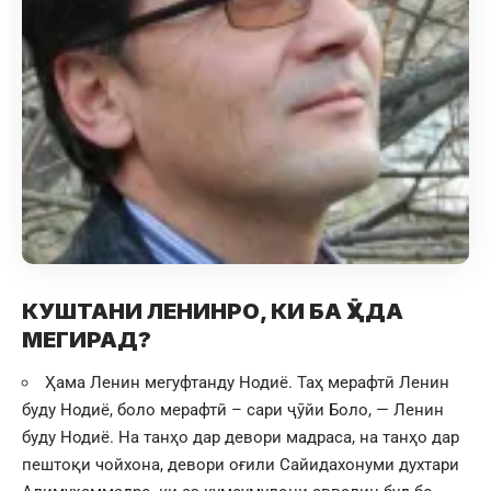
КУШТАНИ ЛЕНИНРО, КИ БА ӮҲДА
МЕГИРАД?
Ҳама Ленин мегуфтанду Нодиё. Таҳ мерафтӣ Ленин
буду Нодиё, боло мерафтӣ – сари ҷӯйи Боло, — Ленин
буду Нодиё. На танҳо дар девори мадраса, на танҳо дар
пештоқи чойхона, девори оғили Сайидахонуми духтари