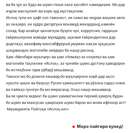
ва ба ҷуз аз Худо ва шумо пеши касе ҳисобот намедиҳем. Мо дар
иҷрои масъулият ва кори худ мустақилем.
Ислоҳ тули ин ҳафт сол тавонист, ки симо ва чеҳраи воқеии хеле
аз онҳоеро, ки худро дигаргуна вонамуд мекарданд,намоён
созад. Бар алайҳи ҷиноятҳои бузрге чун, коррупсия, гардиши
ғайриқонунии маводи мухаддир, аҳкоми ғайриодилона дар
додгоҳҳо, вазифаву мансабфурушӣ,умуман нақзи ҳуқуқҳои
шаҳрвандон матолиби зиёдеро ба нашр расонд.
Ҳам «Минбари муҳоҷир» ва ҳам «Номаҳо аз ноҳияҳо ва ҳам
матолиби таҳлилии «Ислоҳ», аз ҷониби шумо дустону ҳаводорон
бо истиқболи гарм рӯбарӯ мешаванд.
Тамоси мо бо дохили кишвар,бо муҳоҷирони корӣ дар ақсо
нуқоти ҷаҳон ва бахусус Русия ҳамешагист ва рӯзона садҳо нома
ва паёмҳо гуногун ба мо мерасанд. Онҳо нашр мешаванд.
Ба як ҷумла хидмат ба шумо ҳамватанони гиромӣ,ҳамроҳ будан
бо шумо ва махсусан ҳамроҳии шумо барои мо мояи ифтихор аст!
Маъмурияти Пойгоҳи «
Ислоҳ.нет
«
Моро пайгири кунед!