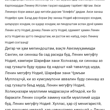
барпокардаи Ленину Истолин таҳсил кардаму тарбият ёфтам. Акси
Ленинро бори аввал дар китоби дарсии “Алифбо” дидам. Акси занаш
Нодиёро ҳам. Баъд дар бораи ӯву занаш Нодиё афсонаҳоро хондам,
шеърҳоро хондам, он қадар хондам, ки пиндоштам аслан дунё ҳамин
Ленин асту Нодиё, дониш Ленин асту Нодиё, одамият ҳамин Ленин
асту Нодиё ва ҳатто пиндоштам, ки рустои мо набуд, онро Ленину
Нодиё сохтаанд!
Дигар чи ҳам мепиндоштам, вақте Авезмуҳаммади
Сангин, ки синнаш ба сад расида буд, Ленин мегуфту
Нодиё, кампири Шарифаи зани Холназар, ки синнаш аз
сад гузашта буду худаш ёд надошт кай таваллуд шуда,
Ленин мегуфту Нодиё, Шарифаи зани Ҷумъаи
Муллоҳоҷӣ, ки аз кумсумулони аввалин буду синнаш аз
сад гузашта баъд мурд, Ленин мегуфту Нодиё,
Холиқназари муаллими мадрасаҳои ибтидоӣ, ки бо
баракати Ленин соҳиби замину касби муаллимӣ шуда
буд, Ленин мегуфту Нодиё. Хуллас, ҳар сӯ менигаристӣ,
ҳар даҳонеро медидӣ, ҳар навиштаеро мехондӣ – Ленин