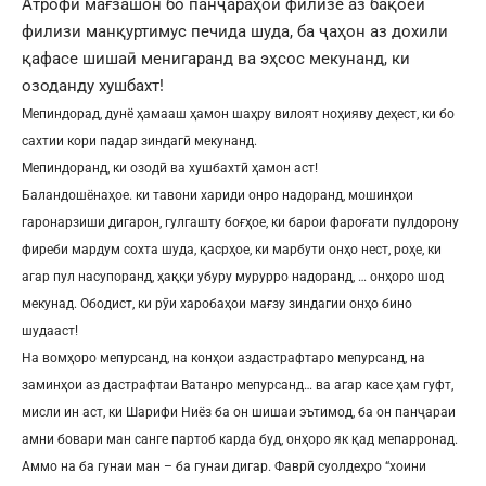
Атрофи мағзашон бо панҷараҳои филизе аз бақоёи
филизи манқуртимус печида шуда, ба ҷаҳон аз дохили
қафасе шишаӣ менигаранд ва эҳсос мекунанд, ки
озоданду хушбахт!
Мепиндорад, дунё ҳамааш ҳамон шаҳру вилоят ноҳияву деҳест, ки бо
сахтии кори падар зиндагӣ мекунанд.
Мепиндоранд, ки озодӣ ва хушбахтӣ ҳамон аст!
Баландошёнаҳое. ки тавони хариди онро надоранд, мошинҳои
гаронарзиши дигарон, гулгашту боғҳое, ки барои фароғати пулдорону
фиреби мардум сохта шуда, қасрҳое, ки марбути онҳо нест, роҳе, ки
агар пул насупоранд, ҳаққи убуру мурурро надоранд, … онҳоро шод
мекунад. Ободист, ки рӯи харобаҳои мағзу зиндагии онҳо бино
шудааст!
На вомҳоро мепурсанд, на конҳои аздастрафтаро мепурсанд, на
заминҳои аз дастрафтаи Ватанро мепурсанд… ва агар касе ҳам гуфт,
мисли ин аст, ки Шарифи Ниёз ба он шишаи эътимод, ба он панҷараи
амни бовари ман санге партоб карда буд, онҳоро як қад мепарронад.
Аммо на ба гунаи ман – ба гунаи дигар. Фаврӣ суолдеҳро “хоини