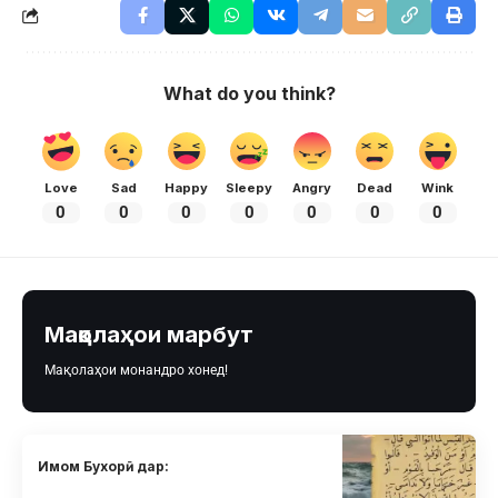
What do you think?
Love
Sad
Happy
Sleepy
Angry
Dead
Wink
0
0
0
0
0
0
0
Мақолаҳои марбут
Мақолаҳои монандро хонед!
Имом Бухорӣ дар: