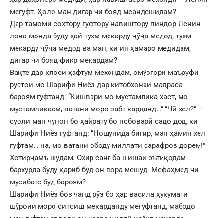
мегуфт. Ҳоло ман дигар чи бояд меандешидам?
Дар тамоми сохтору гуфтору навиштору пиндор Ленин
лона монда буду ҳай тухм мекарду ҷӯҷа медод, тухм
мекарду ҷӯҷа медод ва ман, ки ин ҳамаро медидам,
дигар чи бояд фикр мекардам?
Вақте дар клоси ҳафтум мехондам, омӯзгори маъруфи
рустои мо Шарифи Ниёз дар китобхонаи мадраса
бароям гуфтанд: “Кишвари мо мустамлика ҳаст, мо
мустамликаем, ватани моро забт карданд…” “Чӣ хел?” –
суоли ман чунон бо ҳайрату бо нобоварӣ садо дод, ки
Шарифи Ниёз гуфтанд: “Ношунида бигир, ман ҳамин хел
гуфтам… на, мо ватани ободу миллати сарафроз дорем!”
Хотирҷамъ шудам. Охир санг ба шишаи эътиқодам
бархурда буду қариб буд он пора мешуд. Мефаҳмед чи
мусибате буд бароям?
Шарифи Ниёз боз чанд рӯз бо ҳар васила ҳукумати
шӯроии моро ситоиш мекарданду мегуфтанд, мабодо