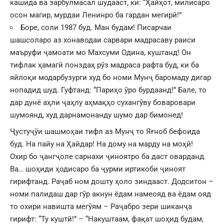
кашида ва зарбулмасал шудааст, ки: “Ҳайҳот, милисаро
осон магир, мурдаи Ленинро ба гардан мегирӣ!”
Боре, соли 1987 буд. Ман будам! Писарчаи
шашсоларо аз хонаводаи сарвари мадрасаву раиси
маъруфи ҷамоати мо Махсуми Одина, куштанд! Он
тифлак ҳамагӣ понздаҳ рӯз мадраса рафта буд, ки ба
яйлоқи модарбузурги худ бо номи Мунҷ баромаду дигар
нопадид шуд. Гуфтанд: “Париҳо ӯро бурдаанд!” Бале, то
дар дунё аҳли ҷаҳлу аҳмақҳо сухангӯву боваровари
шумоянд, худ дарнамонанду шумо дар бимонед!
Ҷустуҷӯи шашмоҳаи тифл аз Мунҷ то Яғноб бефоида
буд. На пайу на Ҳайдар! На дому на марду на моҳӣ!
Охир бо ҷангҷоле сарнахи ҷиноятро ба даст оварданд.
Ва… шоҳиди ҳодисаро ба ҷурми иртикоби ҷиноят
гирифтанд. Раҷаб ном дошту ҳоло зиндааст. Додситон –
номи палидаш дар гӯр акнун ёдам намеояд ва ёдам ояд
то охири навишта мегӯям – Раҷабро зери шиканҷа
гирифт: “Ту куштӣ!” – “Накуштаам, фақат шоҳид будам,