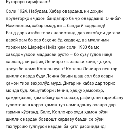
Бухороро гирифтааст!
Соли 1924. Набудам. Хабар оварданд, ки доҳии
прулеторҳои ҷаҳон бандагиро ба ҷо овардаанд. О чиба?
Намедонам, хабар омад, ки … бандагӣ кардаанд!
Баъд дар китоби торих навистанд, дар китобҳои дигари
дарсӣ ҳам бо ҳар баҳона ёд карданд ва муаллими
торихи мо Шарифи Ниёз ҳам соли 1983 ба мо –
саводомӯзҳои мадрасаи русто – бо сӯзу гудоз нақл
карданд, ки рафиқ Ленинро як занаки хоин, ҷоҳил,
ҷосус бо номи Коплон кушт! Коплон Ленинро пештар
шиллик карда буду Ленин баъди шаш сол бар асари
ҳамон тири заҳролӯд мурд. Дигар ин хабар дар торих
монда буд. Хешутабори Ленин, ҳаққу ҳамсояҳо,
ҳамдеҳаҳош, ҳамтабақу ҳамкосаҳо, рафиқони гармобаву
гулистонаш корро ҳамин тур намонданду оҳанро дар
гармия кӯфтанд. Бале, Коплонро худи ҳамон рӯзи
шиллик кардан боздошт кардаву баъди се рӯзи
таҳпурсию гулпурсӣ кардан ба қатл расониданд!