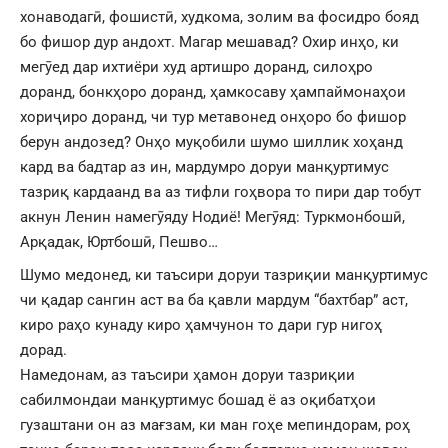
хонаводагӣ, фошистӣ, худкома, золим ва фосидро бояд
бо фишор дур андохт. Магар мешавад? Охир инҳо, ки
мегӯед дар ихтиёри худ артишро доранд, силоҳро
доранд, бонкҳоро доранд, ҳамкосаву ҳампаймонаҳои
хориҷиро доранд, чи тур метавонед онҳоро бо фишор
берун андозед? Онҳо муқобили шумо шиллик хоҳанд
кард ва бадтар аз ин, мардумро доруи манқуртимус
тазриқ кардаанд ва аз тифли гоҳвора то пири дар тобут
акнун Ленин намегӯяду Нодиё! Мегӯяд: Туркмонбошӣ,
Арқадак, Юртбошӣ, Пешво…
Шумо медонед, ки таъсири доруи тазриқии манқуртимус
чи қадар сангин аст ва ба қавли мардум “бахтбар” аст,
киро раҳо кунаду киро ҳамчунон то дари гур нигоҳ
дорад.
Намедонам, аз таъсири ҳамон доруи тазриқии
сабилмондаи манқуртимус бошад ё аз оқибатҳои
гузаштани он аз мағзам, ки ман гоҳе мепиндорам, роҳ