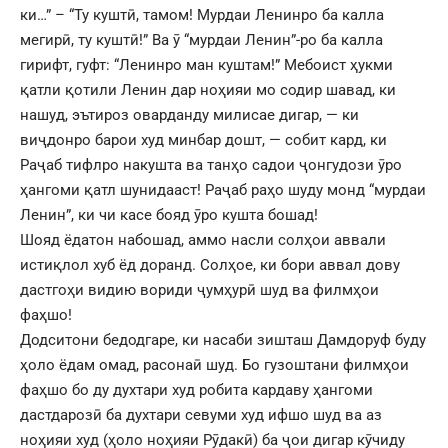
ки…” – “Ту куштӣ, тамом! Мурдаи Ленинро ба калла
мегирӣ, ту куштӣ!” Ва ӯ “мурдаи Ленин”-ро ба калла
гирифт, гуфт: “Ленинро ман куштам!” Мебоист ҳукми
қатли қотили Ленин дар ноҳияи мо содир шавад, ки
нашуд, эътироз оварданду милисае дигар, — ки
виҷдонро барои худ минбар дошт, — собит кард, ки
Раҷаб тифлро накушта ва танҳо садои ҷонгудози ӯро
ҳангоми қатл шунидааст! Раҷаб раҳо шуду монд “мурдаи
Ленин”, ки чи касе бояд ӯро кушта бошад!
Шояд ёдатон набошад, аммо насли солҳои аввали
истиқлол хуб ёд доранд. Солҳое, ки бори аввал дову
дастгоҳи видию вориди ҷумҳурӣ шуд ва филмҳои
фаҳшо!
Додситони бедодгаре, ки насаби зишташ Дамдоруф буду
ҳоло ёдам омад, расонаӣ шуд. Бо гузоштани филмҳои
фаҳшо бо ду духтари худ робита кардаву ҳангоми
дастдарозӣ ба духтари севуми худ ифшо шуд ва аз
ноҳияи худ (ҳоло ноҳияи Рӯдакӣ) ба ҷои дигар кӯчиду