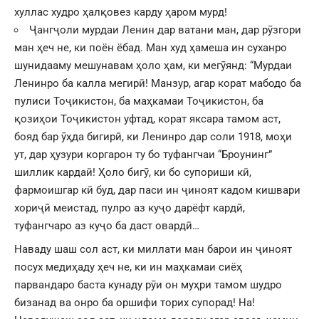
хуллас худро ҳалқовез карду ҳаром мурд!
Ҷангҷоли мурдаи Ленин дар ватани ман, дар рӯзгори
ман ҳеч не, ки поён ёбад. Ман худ ҳамеша ин суханро
шунидааму мешунавам ҳоло ҳам, ки мегӯянд: “Мурдаи
Ленинро ба калла мегирӣ! Манзур, агар корат мабодо ба
пулиси Тоҷикистон, ба маҳкамаи Тоҷикистон, ба
қозиҳои Тоҷикистон уфтад, корат яксара тамом аст,
бояд бар ӯҳда бигирӣ, ки Ленинро дар соли 1918, моҳи
ут, дар ҳузури коргарон ту бо туфангчаи “Броунинг”
шиллик кардаӣ! Ҳоло бигӯ, ки бо супориши кӣ,
фармоишгар кӣ буд, дар паси ин ҷиноят кадом кишвари
хориҷӣ меистад, пулро аз куҷо дарёфт кардӣ,
туфангчаро аз куҷо ба даст овардӣ…
Наваду шаш сол аст, ки миллати ман барои ин ҷиноят
посух медиҳаду ҳеч не, ки ин маҳкамаи сиёҳ
парвандаро баста кунаду рӯи он муҳри тамом шудро
бизанад ва онро ба оршифи торих супорад! На!