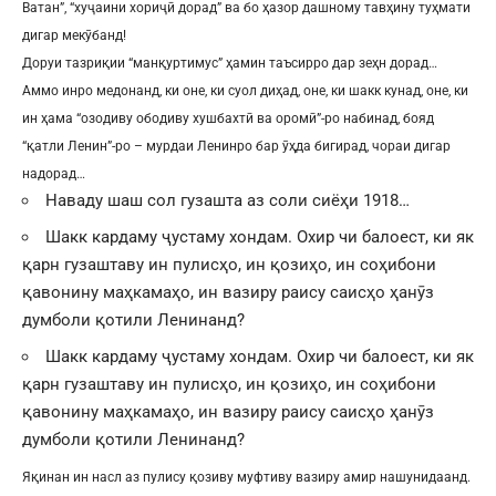
Ватан”, “хуҷаини хориҷӣ дорад” ва бо ҳазор дашному тавҳину туҳмати
дигар мекӯбанд!
Доруи тазриқии “манқуртимус” ҳамин таъсирро дар зеҳн дорад…
Аммо инро медонанд, ки оне, ки суол диҳад, оне, ки шакк кунад, оне, ки
ин ҳама “озодиву ободиву хушбахтӣ ва оромӣ”-ро набинад, бояд
“қатли Ленин”-ро – мурдаи Ленинро бар ӯҳда бигирад, чораи дигар
надорад…
Наваду шаш сол гузашта аз соли сиёҳи 1918…
Шакк кардаму ҷустаму хондам. Охир чи балоест, ки як
қарн гузаштаву ин пулисҳо, ин қозиҳо, ин соҳибони
қавонину маҳкамаҳо, ин вазиру раису саисҳо ҳанӯз
думболи қотили Ленинанд?
Шакк кардаму ҷустаму хондам. Охир чи балоест, ки як
қарн гузаштаву ин пулисҳо, ин қозиҳо, ин соҳибони
қавонину маҳкамаҳо, ин вазиру раису саисҳо ҳанӯз
думболи қотили Ленинанд?
Яқинан ин насл аз пулису қозиву муфтиву вазиру амир нашунидаанд.