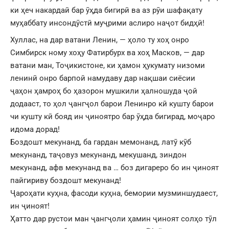
ки ҳеч накардаӣ бар ӯҳда бигирӣ ва аз рӯи шафақату
муҳаббату инсондӯстӣ муҷрими аслиро наҷот бидҳӣ!
Хуллас, на дар ватани Ленин, — ҳоло ту хоҳ онро
Симбирск ному хоҳу Фатирбурх ва хоҳ Масков, — дар
ватани ман, Тоҷикистоне, ки ҳамон ҳукумату низоми
ленинӣ онро барпой намудаву дар нақшаи сиёсии
ҷаҳон ҳамроҳ бо ҳазорон мушкили ҳалношуда ҷой
додааст, то ҳол ҷангҷол барои Ленинро кӣ кушту барои
чи кушту кӣ бояд ин ҷиноятро бар ӯҳда бигирад, моҷаро
идома дорад!
Боздошт мекунанд, ба гардан мемонанд, латӯ кӯб
мекунанд, таҷовуз мекунанд, мекушанд, зиндон
мекунанд, афв мекунанд ва … боз дигареро бо ин ҷиноят
пайгириву боздошт мекунанд!
Ҷароҳати куҳна, фасоди куҳна, бемории музминшудаест,
ин ҷиноят!
Ҳатто дар рустои ман ҷангҷоли ҳамин ҷиноят солҳо тӯл