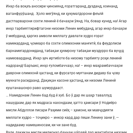
Инҳо ба воқеъ аносири ҷиноиянд, ғоратгаранд, дузданд, хоинанд,
ватанфурӯшанд . Ҳоло мегӯянд, ки ҳукуматдорони феълӣ
дастпарварони сохти ленинӣ ё бачаҳои ӯянд. На, бовар кунед, на! Агар
инҳо тарбиятгирифтагони низоми Ленин мебуданд, агар инҳо бачаҳои
ӯ мебуданд, ҳаргиз амволи миллату давлати худро ғорат
намекарданд, ҷомеаро ба сохти олимхонии манғитӣ, ба феудолисм
барнамегардониданд, табақаи ҳукмрону табақаи муздурро ба вуҷуд
намеоварданд. Инҳо ҳеч иртиботе ба низому тарбияту роҳи ленинӣ
надоранд! Баръакс, инҳо ғуломбаччаҳо, на! – инҳо маҳрамбаччаҳои
даврони олимхонӣ ҳастанд, ки фурсатро муғтанам дидаву ба ҷову
мукнате расидаанд. Дақиқан касоне ҳастанд, ки низоми Ленинӣ
куштанашонро раво шумурдааст.
… Намедонам Ленин бад буд ё хуб. Бо ӯ дар як шаҳр таваллуд
нашудаам, дар як мадраса нахондаам, ҳатто ҳамсари ӯ Нодиёро
мисли Абдуллои писари Раҳими сиёҳ – ҳамоне, ки мавҷудияти
миллати худро – тоҷикро – инкор кард дар пеши Ленину зани ӯ, —
надидааму намешиносам, ки чи зане буд.
Вале, дақиқан мисли милионҳо баччаи шӯравӣ дар мактабҳои низоми