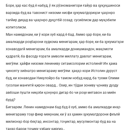
Боре, ҳар кас буд ё набуд, ӯ як рӯзноманигори ғайур ва ҳуқуқшиноси
варзида буд ва тавонист низоми нисфи ҳукуматдориҳои ҷаҳонро
тағйир диҳад ва ҷаҳонро дуқутбӣ созад: сусиёлисм дар муқобили
копитолисм.
Ман намедонам, ки ӯ кори хуб кард ё бад. Аммо ҳар боре, ки ба
амалкарди роҳбарони худкома менигарам, ҳар боре, ки ба ҳукуматҳои
хонаводагӣ менигарам, ба амалкарди донишмандон, мақомоти
қудратӣ, ба фасоду ғорати амволи миллату давлат менигарам,
мегӯям: ҳайфи низоми лениниву ситамсолории истолинӣ! Ин ҳама
ҷинояту хиёнатро менигараму мегӯям: ҳаққо кори Истолин дуруст
буд, ки хонаводаи Никулойро ба тамом нобуд кард, ба тухми Олими
гусолаи манғитӣ қирон овард… Охир, ин тӯдаи зониву ҷониву дузду
авбоши пушти ниқоби қонунро дигар бо чи роҳе метавон аз миён
бурд?
Бигзарем. Ленин намедонам бад буд ё хуб, аммо ба амалкарди инҳо
менигараму гоҳе фикр мекунам, ки ӯ аз ҳамин ҳукуматдорони феълӣ
милионҳо бор беҳтар, инсонтар, тоҷиктар, мусулмонтар буд ва на
танҳо барои тоҷику узбаку қирғиз…