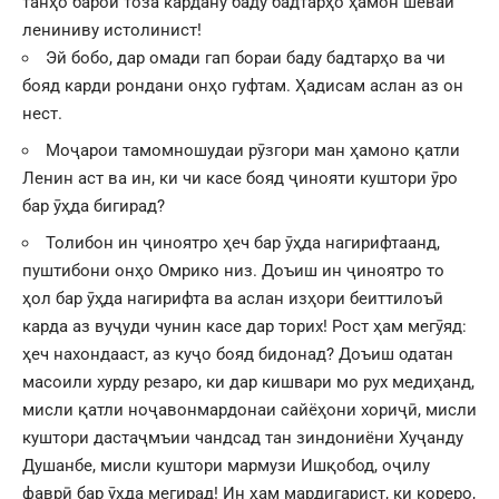
танҳо барои тоза кардану баду бадтарҳо ҳамон шеваи
лениниву истолинист!
Эй бобо, дар омади гап бораи баду бадтарҳо ва чи
бояд карди рондани онҳо гуфтам. Ҳадисам аслан аз он
нест.
Моҷарои тамомношудаи рӯзгори ман ҳамоно қатли
Ленин аст ва ин, ки чи касе бояд ҷинояти куштори ӯро
бар ӯҳда бигирад?
Толибон ин ҷиноятро ҳеч бар ӯҳда нагирифтаанд,
пуштибони онҳо Омрико низ. Доъиш ин ҷиноятро то
ҳол бар ӯҳда нагирифта ва аслан изҳори беиттилоъӣ
карда аз вуҷуди чунин касе дар торих! Рост ҳам мегӯяд:
ҳеч нахондааст, аз куҷо бояд бидонад? Доъиш одатан
масоили хурду резаро, ки дар кишвари мо рух медиҳанд,
мисли қатли ноҷавонмардонаи сайёҳони хориҷӣ, мисли
куштори дастаҷмъии чандсад тан зиндониёни Хуҷанду
Душанбе, мисли куштори мармузи Ишқобод, оҷилу
фаврӣ бар ӯҳда мегирад! Ин ҳам мардигарист, ки кореро,