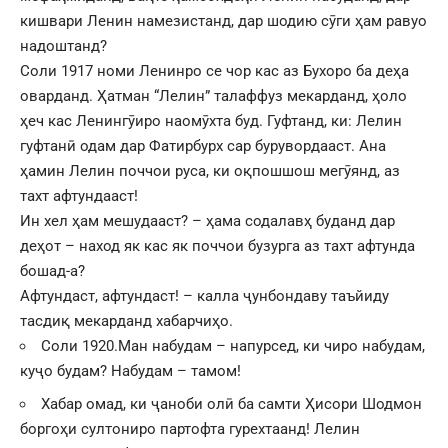
кишвари Ленин намезистанд, дар шодию сӯги ҳам равуо
надоштанд?
Соли 1917 номи Ленинро се чор кас аз Бухоро ба деҳа
оварданд. Ҳатман “Лелин” талаффуз мекарданд, ҳоло
ҳеч кас Ленингӯиро наомӯхта буд. Гуфтанд, ки: Лелин
гуфтанӣ одам дар Фатирбурх сар бурувордааст. Ана
ҳамин Лелин поччои руса, ки оқпошшош мегӯянд, аз
тахт афтундааст!
Ин хел ҳам мешудааст? – ҳама содалавҳ буданд дар
деҳот – наход як кас як поччои бузурга аз тахт афтунда
бошад-а?
Афтундаст, афтундаст! – калла ҷунбондаву таъйиду
тасдиқ мекарданд хабарчиҳо.
Соли 1920.Ман набудам – напурсед, ки чиро набудам,
куҷо будам? Набудам – тамом!
Хабар омад, ки ҷаноби олӣ ба самти Ҳисори Шодмон
боргоҳи султониро партофта гурехтаанд! Лелин