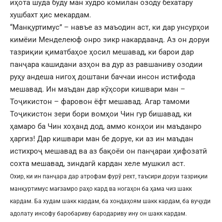
иҳота шуда буду ман худро комилан озоду бехатару
хушбахт ҳис мекардам.
“Манқуртимус” – навъе аз маъодин аст, ки дар унсурҳои
кимёии Менделеюф онро зикр накардаанд. Аз он доруи
тазриқии қиматбаҳое ҳосил мешавад, ки барои дар
панҷара кашидани азҳон ва дур аз равшаниву озодии
руҳу андеша нигоҳ доштани баччаи инсон истифода
мешавад. Ин маъдан дар кӯҳсори кишвари ман –
Тоҷикистон – фаровон ёфт мешавад. Агар тамоми
Тоҷикистон зери бори вомҳои Чин гур бишавад, ки
ҳамаро ба Чин хоҳанд дод, аммо конҳои ин маъданро
ҳаргиз! Дар кишвари ман бе доруе, ки аз ин маъдан
истихроҷ мешавад ва аз бақоёи он панҷараи ҳифозатӣ
сохта мешавад, зиндагӣ кардан хеле мушкил аст.
Охир, ки ин панҷара дар атрофам фурӯ рехт, таъсири доруи тазриқии
манқуртимус мағзамро раҳо кард ва ногаҳон ба ҳама чиз шакк
кардам. Ба худам шакк кардам, ба хондаҳоям шакк кардам, ба вуҷуди
адолату инсофу баробариву бародариву ину он шакк кардам.