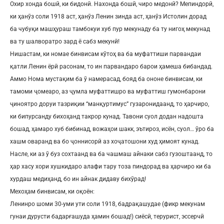
Охир хонда бошӣ, ки бидонӣ. Нахонда бошӣ, чиро медонӣ? Мепиндорӣ,
ки ҳанӯз соли 1918 аст, ҳанӯз Ленин зинда аст, ҳанӯз Истолин дорад
ба чубуқи машҳураш тамбокуи хуб пур мекунаду ба ту нигоҳ мекунад
ва ту шалворатро зард ё сабз мекунӣ!
Нишастам, ки номае бинвисам кӯтоҳ ва ба муфаттиши парвандаи
қатли Ленин ёрӣ расонам, то ин парвандаро барои ҳамеша бибандад.
Аммо Нома мустақим ба ӯ намерасад, бояд ба ононе бинвисам, ки
тамоми ҷомеаро, аз ҷумла муфаттишро ва муфаттиш гумонбарони
ҷиноятро доруи тазриқии “манқуртимус” гузаронидаанд, то ҳарчиро,
ки бипурсанду бихоҳанд такрор кунад. Тавони суол додан надошта
бошад, ҳамаро хуб бибинад, вожаҳои шакк, эътироз, исён, суол… ӯро ба
хашм оваранд ва бо ҷоннисорӣ аз хоҷатошони худ ҳимоят кунад.
Насле, ки аз ӯ буз сохтаанд ва ба чашмаш айнаки сабз гузоштаанд, то
ҳар хасу хори хушкидаро алафи тару тоза пиндорад ва ҳарчиро ки ба
хурдаш медиҳанд, бо ин айнак дидаву бихӯрад!
Мехоҳам бинвисам, ки оқоён:
Ленинро шоми 30-уми ути соли 1918, бадрақашудае (фикр мекунам
гунаи дурусти бадарғашуда ҳамин бошад!) сиёсӣ, терурист, эссерчӣ