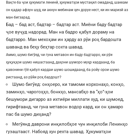
Вақте ба ҷои ҳукумати ленинӣ, ҳукуматҳои мустақил омаданд, шаккам
он қадар афзун шуд, ки акнун мебинам ҳеч доруе нест, ки ин маризӣ аз
ман бигзарад.
Бад – бад аст, бадтар – бадтар аст. Миёни баду бадтар
ҷое вуҷуд надорад. Ман на бадро қабул дораму на
бадтарро. Ман мехоҳам ин ҳарду аз рӯи роҳ бардошта
шаванд ва беҳу беҳтар сохта шавад.
Аммо, шумо бигӯед, чи гуна метавон ин баду бадтарро, ки рӯи
ҳуқуқҳои шумо нишастаанд, даҳони шуморо муҳр кардаанд, ба
қавонини гӯё қабул кардаи шумо шошидаанд, ба ройу орои шумо
ристаанд, аз рӯйи роҳ бардошт?
Шумо бигӯед: онҳоеро, ки тамоми корхонаҳо, конҳо,
заминҳо, чарогоҳҳо, бонкҳо, мансабҳо ва “ҳо”-ҳои
бешумори дигарро аз ихтиёри миллати худ, ки шумоед,
гирифтаанд, чи гуна метавон водор кард, ки он ҳамаро
пас ба шумо диҳанд?
Мегӯянд даврони инқилобҳое чун инқилоби Ленинҳо
гузаштааст. Набояд хун рехта шавад. Ҳукуматҳои