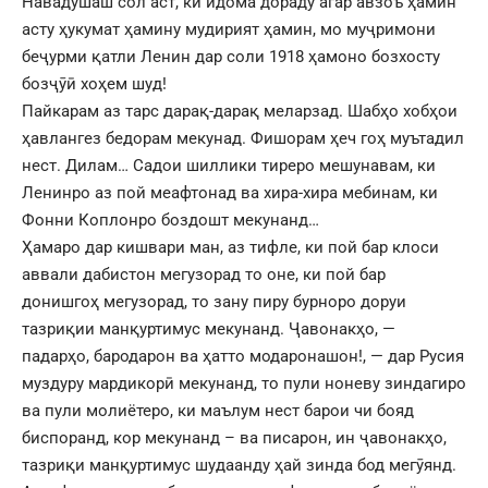
Навадушаш сол аст, ки идома дораду агар авзоъ ҳамин
асту ҳукумат ҳамину мудирият ҳамин, мо муҷримони
беҷурми қатли Ленин дар соли 1918 ҳамоно бозхосту
бозҷӯӣ хоҳем шуд!
Пайкарам аз тарс дарақ-дарақ меларзад. Шабҳо хобҳои
ҳавлангез бедорам мекунад. Фишорам ҳеч гоҳ муътадил
нест. Дилам… Садои шиллики тиреро мешунавам, ки
Ленинро аз пой меафтонад ва хира-хира мебинам, ки
Фонни Коплонро боздошт мекунанд…
Ҳамаро дар кишвари ман, аз тифле, ки пой бар клоси
аввали дабистон мегузорад то оне, ки пой бар
донишгоҳ мегузорад, то зану пиру бурноро доруи
тазриқии манқуртимус мекунанд. Ҷавонакҳо, —
падарҳо, бародарон ва ҳатто модаронашон!, — дар Русия
муздуру мардикорӣ мекунанд, то пули ноневу зиндагиро
ва пули молиётеро, ки маълум нест барои чи бояд
биспоранд, кор мекунанд – ва писарон, ин ҷавонакҳо,
тазриқи манқуртимус шудаанду ҳай зинда бод мегӯянд.