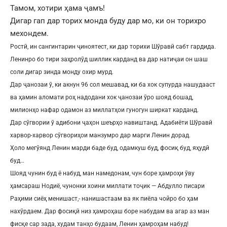
Тамом, хотири ҳама ҷамъ!
Дигар гап дар торих монда буду дар мо, ки он торихро
мехондем.
Ростӣ, ин сангинтарин ҷиноятест, ки дар торихи Шӯравӣ сабт гардида.
Ленинро бо тири заҳролӯд шиллик карданд ва дар натиҷаи он шаш
соли дигар зинда монду охир мурд.
Дар ҷанозаи ӯ, ки акнун 96 сол мешавад, ки ба хок супурда нашудааст
ва ҳамин аломати роҳ надодани хок ҷанозаи ӯро шояд бошад,
милионҳо нафар одамон аз миллатҳои гуногун ширкат карданд.
Дар сӯгвории ӯ адибони ҷаҳон шеърҳо навиштанд. Адабиёти Шӯравӣ
харвор-харвор сӯгвориҳои манзумро дар марги Ленин дорад.
Ҳоло мегӯянд Ленин марди баде буд, одамкуш буд, фосиқ буд, яҳудӣ
буд…
Шояд чунин буд ё набуд, ман намедонам, чун боре ҳамроҳи ӯву
ҳамсараш Нодиё, чунонки хоини миллати тоҷик — Абдулло писари
Раҳими сиёҳ менишаст,- нанишастаам ва як пиёла чойро бо ҳам
нахӯрдаем. Дар фосиқӣ низ ҳамроҳаш боре набудам ва агар аз ман
фисқе сар зада, худам танҳо будаам, Ленин ҳамроҳам набуд!