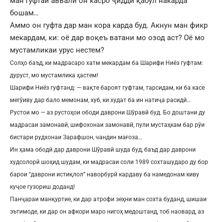
ман гуфтаи аввали он касро ҷиддӣ қабул накарда
бошам…
Аммо он гуфта дар ман кора карда буд. Акнун ман фикр
мекардам, ки: оё дар воқеъ ватани мо озод аст? Оё мо
мустамликаи урус нестем?
Солҳо баъд, ки мадрасаро хатм мекардам ба Шарифи Ниёз гуфтам:
дуруст, мо мустамлика ҳастем!
Шарифи Ниёз гуфтанд: — вақте бароят гуфтам, тарсидам, ки ба касе
мегӯиву дар бало мемонам, хуб, ки худат ба ин натиҷа расидӣ…
Рустои мо — аз рустоҳои ободи даврони Шӯравӣ буд. Бо доштани ду
мадрасаи замонавӣ, шифохонаи замонавӣ, пули мустаҳкам бар рӯи
бистари рудхонаи Зарафшон, чандин мағоза…
Ин ҳама ободӣ дар даврони Шӯравӣ шуда буд, баъд дар даврони
худсолорӣ шоҳид шудам, ки мадрасаи соли 1989 сохташударо ду бор
барои “даврони истиқлол” наворбурӣ кардаву ба намедонам киву
куҷое гузориш доданд!
Панҷараи манқуртие, ки дар атрофи зеҳни ман сохта буданд, шишаи
эътимоде, ки дар он афкори маро нигоҳ медоштанд, тоб наовард, аз