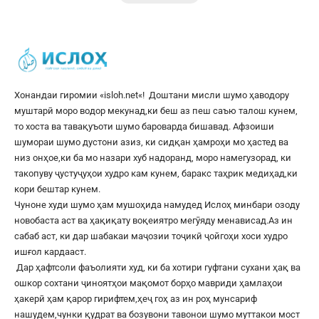
Хонандаи гиромии «
isloh.net
«! Доштани мисли шумо ҳаводору
муштарӣ моро водор мекунад,ки беш аз пеш саъю талош кунем,
то хоста ва тавақуъоти шумо бароварда бишавад. Афзоиши
шумораи шумо дустони азиз, ки сидқан ҳамроҳи мо ҳастед ва
низ онҳое,ки ба мо назари хуб надоранд, моро намегузорад, ки
такопуву ҷустуҷуҳои худро кам кунем, баракс таҳрик медиҳад,ки
кори бештар кунем.
Чуноне худи шумо ҳам мушоҳида намудед Ислоҳ минбари озоду
новобаста аст ва ҳақиқату воқеиятро мегӯяду менависад.Аз ин
сабаб аст, ки дар шабакаи маҷозии тоҷикӣ ҷойгоҳи хоси худро
ишғол кардааст.
Дар ҳафтсоли фаъолияти худ, ки ба хотири гуфтани сухани ҳақ ва
ошкор сохтани ҷиноятҳои мақомот борҳо мавриди ҳамлаҳои
ҳакерӣ ҳам қарор гирифтем,ҳеҷ гоҳ аз ин роҳ мунсариф
нашудем,чунки қудрат ва бозувони тавонои шумо муттакои мост