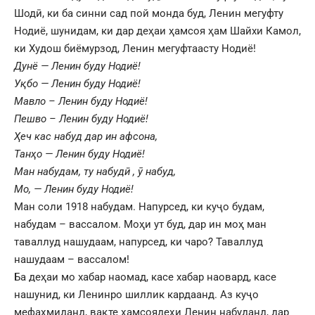
Шодӣ, ки ба синни сад пой монда буд, Ленин мегуфту
Нодиё, шунидам, ки дар деҳаи ҳамсоя ҳам Шайхи Камол,
ки Худош биёмурзод, Ленин мегуфтаасту Нодиё!
Дунё — Ленин буду Нодиё!
Уқбо — Ленин буду Нодиё!
Мавло – Ленин буду Нодиё!
Пешво – Ленин буду Нодиё!
Ҳеч кас набуд дар ин афсона,
Танҳо — Ленин буду Нодиё!
Ман набудам, ту набудӣ , ӯ набуд,
Мо, — Ленин буду Нодиё!
Ман соли 1918 набудам. Напурсед, ки куҷо будам,
набудам – вассалом. Моҳи ут буд, дар ин моҳ ман
таваллуд нашудаам, напурсед, ки чаро? Таваллуд
нашудаам – вассалом!
Ба деҳаи мо хабар наомад, касе хабар наовард, касе
нашунид, ки Ленинро шиллик кардаанд. Аз куҷо
мефаҳмиданд, вақте ҳамсоядеҳи Ленин набуданд, дар