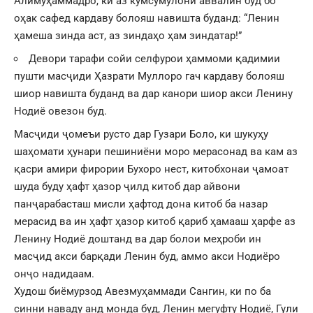
Алимуҳаммадро, ки аз кумсумулони аввалин буд бо
оҳак сафед кардаву болояш навишта буданд: “Ленин
ҳамеша зинда аст, аз зиндаҳо ҳам зиндатар!”
Девори тарафи сойи селфурои ҳаммоми қадимии
пушти масҷиди Ҳазрати Муллоро гач кардаву болояш
шиор навишта буданд ва дар канори шиор акси Ленину
Нодиё овезон буд.
Масҷиди ҷомеъи русто дар Гузари Боло, ки шукуҳу
шаҳомати ҳунари пешиниёни моро мерасонад ва кам аз
қасри амири фирории Бухоро нест, китобхонаи ҷамоат
шуда буду ҳафт ҳазор ҷилд китоб дар айвони
панҷарабасташ мисли ҳафтод дона китоб ба назар
мерасид ва ин ҳафт ҳазор китоб қариб ҳамааш ҳарфе аз
Ленину Нодиё доштанд ва дар болои меҳроби ин
масҷид акси барқади Ленин буд, аммо акси Нодиёро
онҷо надидаам.
Худош биёмурзод Авезмуҳаммади Сангин, ки по ба
синни наваду анд монда буд, Ленин мегуфту Нодиё, Гули