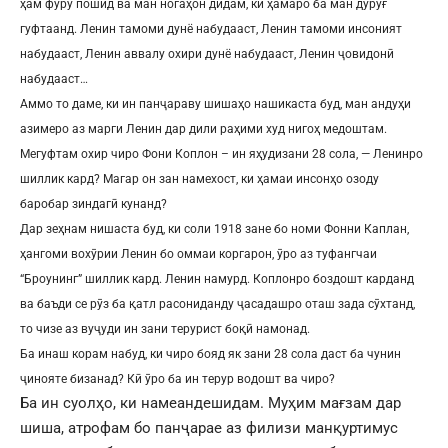
ҳам фурӯ пошид ва ман ногаҳон дидам, ки ҳамаро ба ман дурӯғ
гуфтаанд. Ленин тамоми дунё набудааст, Ленин тамоми инсоният
набудааст, Ленин аввалу охири дунё набудааст, Ленин ҷовидонӣ
набудааст…
Аммо то даме, ки ин панҷараву шишаҳо нашикаста буд, ман андуҳи
азимеро аз марги Ленин дар дили раҳими худ нигоҳ медоштам.
Мегуфтам охир чиро Фони Коплон – ин яҳудизани 28 сола, — Ленинро
шиллик кард? Магар он зан намехост, ки ҳамаи инсонҳо озоду
баробар зиндагӣ кунанд?
Дар зеҳнам нишаста буд, ки соли 1918 зане бо номи Фонни Каплан,
ҳангоми вохӯрии Ленин бо оммаи коргарон, ӯро аз туфангчаи
“Броунинг” шиллик кард. Ленин намурд. Коплонро боздошт карданд
ва баъди се рӯз ба қатл расониданду ҷасадашро оташ зада сӯхтанд,
то чизе аз вуҷуди ин зани терурист боқӣ намонад.
Ба инаш корам набуд, ки чиро бояд як зани 28 сола даст ба чунин
ҷинояте бизанад? Кӣ ӯро ба ин терур водошт ва чиро?
Ба ин суолҳо, ки намеандешидам. Муҳим мағзам дар
шиша, атрофам бо панҷарае аз филизи манқуртимус