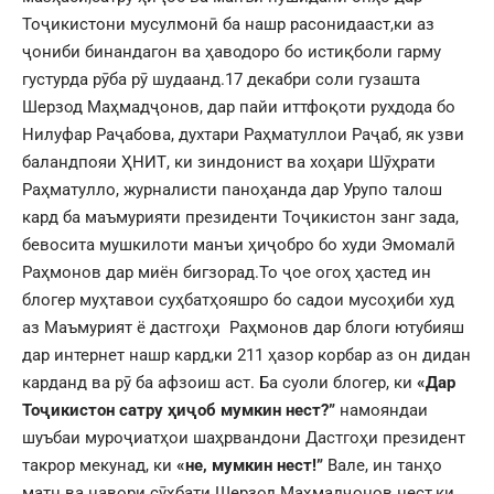
Тоҷикистони мусулмонӣ ба нашр расонидааст,ки аз
ҷониби бинандагон ва ҳаводоро бо истиқболи гарму
густурда рӯба рӯ шудаанд.17 декабри соли гузашта
Шерзод Маҳмадҷонов, дар пайи иттфоқоти рухдода бо
Нилуфар Раҷабова, духтари Раҳматуллои Раҷаб, як узви
баландпояи ҲНИТ, ки зиндонист ва хоҳари Шӯҳрати
Раҳматулло, журналисти паноҳанда дар Урупо талош
кард ба маъмурияти президенти Тоҷикистон занг зада,
бевосита мушкилоти манъи ҳиҷобро бо худи Эмомалӣ
Раҳмонов дар миён бигзорад.То ҷое огоҳ ҳастед ин
блогер муҳтавои суҳбатҳояшро бо садои мусоҳиби худ
аз Маъмурият ё дастгоҳи Раҳмонов дар блоги ютубияш
дар интернет нашр кард,ки 211 ҳазор корбар аз он дидан
карданд ва рӯ ба афзоиш аст. Ба суоли блогер, ки
«Дар
Тоҷикистон сатру ҳиҷоб мумкин нест?”
намояндаи
шуъбаи муроҷиатҳои шаҳрвандони Дастгоҳи президент
такрор мекунад, ки
«не, мумкин нест!”
Вале, ин танҳо
матн ва навори сӯҳбати Шерзод Маҳмадҷонов нест,ки