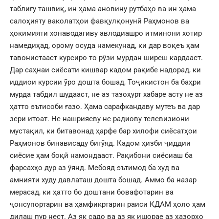
таблиғу ташвиқ, ин ҳама ановину рутбаҳо ва ин ҳама
салоҳияту ваколатҳои фавқулқонунӣ Раҳмонов ва
ҳокимияти хонаводагиву авлодиашро итминони хотир
намедиҳад, орому осуда намекунад, ки дар воқеъ ҳам
тавонистааст курсиро то рӯзи мурдан ширеш кардааст.
Дар саҳнаи сиёсати кишвар кадом рақибе надорад, ки
иддиои курсии ӯро дошта бошад, Тоҷикистон ба баҳри
мурда табдил шудааст, не аз тазоҳурт хабаре асту не аз
ҳатто эътисоби ғазо. Ҳама сарафкандаву мутеъ ва дар
зери итоат. Не нашрияеву не радиову телевизиони
мустақил, ки битавонад ҳарфе бар хилофи сиёсатҳои
Раҳмонов бинависаду бигӯяд. Кадом ҳизби ҷиддии
сиёсие ҳам боқӣ намондааст. Рақибони сиёсиаш ба
фарсахҳо дур аз ӯянд. Мебояд эътимод ба худ ва
амнияти худу давлаташ дошта бошад. Аммо ба назар
мерасад, ки ҳатто бо доштани бовафотарин ва
ҷонсупортарин ва ҳамфикртарин раиси КДАМ ҳоло ҳам
дилаш пур нест. Аз як садо ва аз як ишорае аз ҳазорҳо