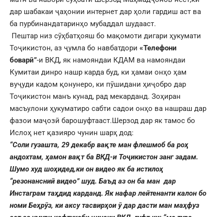
дар шабакаи ҷаҳонии интернет дар ҳоли гардиш аст ва
ба пурбинандатаринҳо мубаддал шудааст.
Пештар низ сӯҳбатҳояш бо мақомоти дигари ҳукумати
Тоҷикистон, аз ҷумла бо навбатдори
«Телефони
боварӣ”
-и ВКД, як намояндаи КДАМ ва намояндаи
Кумитаи динро нашр карда буд, ки ҳамаи онҳо ҳам
вуҷуди кадом қонунеро, ки пӯшидани ҳиҷобро дар
Тоҷикистон манъ кунад, рад мекарданд. Зоҳиран
масъулони ҳукуматиро сабти садои онҳо ва нашраш дар
фазои маҷозӣ барошуфтааст.Шерзод дар як тамос бо
Ислоҳ нет қазияро чунин шарҳ дод:
“Соли гузашта, 29 декабр вақте ман флешмоб ба роҳ
андохтам, ҳамон вақт ба ВКД-и Тоҷикистон занг задам.
Шумо худ шоҳидед,ки он видео як ба истилоҳ
“резонансний видео” шуд. Баъд аз он ба ман дар
Инстаграм таҳдид карданд. Як нафар лейтенанти калон бо
номи Беҳрӯз, ки аксу тасвирҳои ӯ дар дасти ман маҳфуз