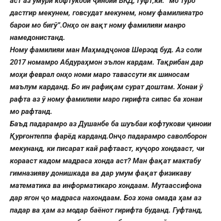
аст аз умури кофтукоби ҷиноии ВКД, гуфт,ки: “мо туро
дастгир мекунем, говсудат мекунем, ному фамилияатро
барои мо бигӯ”.Онҳо он вақт ному фамилияи манро
намедонистанд.
Ному фамилияи ман
Маҳмадҷонов Шерзод буд. Аз соли
2017 номамро Абдураҳмон эълон кардам. Тақрибан дар
моҳи феврал онҳо номи маро тавассути як шиносам
маълум карданд. Бо ин рафиқам сурат доштам. Хонаи ӯ
рафта аз ӯ ному фамилияи маро гирифта сипас ба хонаи
мо рафтанд.
Баъд
падарамро аз Душанбе ба шуъбаи кофтукови ҷиноии
Қурғонтеппа фарёд карданд.Онҷо падарамро саволборон
мекунанд, ки писарат кай рафтааст, куҷоро хондааст, чи
корааст кадом мадраса хонда аст? Ман фақат мактабу
гимназияву донишкада ва дар умум фақат физикаву
математика ва информатикаро хондаам. Мутаассифона
дар ягон ҷо мадраса нахондаам. Боз хона омада ҳам аз
падар ва ҳам аз модар баёнот гирифта буданд. Гуфтанд,