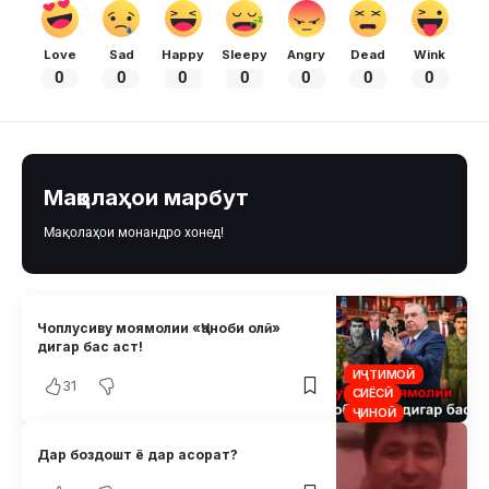
Love
Sad
Happy
Sleepy
Angry
Dead
Wink
0
0
0
0
0
0
0
Мақолаҳои марбут
Мақолаҳои монандро хонед!
Чоплусиву моямолии «Ҷаноби олӣ»
дигар бас аст!
ИҶТИМОӢ
31
СИЁСӢ
ҶИНОӢ
Дар боздошт ё дар асорат?