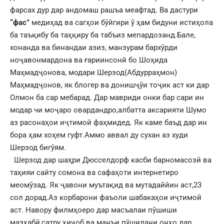
фарсах дур дар андомаш рашъа меафтад. Ва дастури
“фас”
медиҳад ва сагҳои бӯйгири ӯ ҳам бидуни истиҳола
ба таъқибу ба таҳқиру ба табъиз мепардозанд.Бале,
хонанда ва бинандаи азиз, манзурам бархӯрди
ноҷавонмардона ва ғариинсонӣ бо Шоҳида
Маҳмадҷонова, модари Шерзод(Абдурраҳмон)
Маҳмадҷонов, як блогер ва донишҷӯи тоҷик аст ки дар
Олмон ба сар мебарад. Дар мавриди онки бар сари ин
модар чи моҷаро овардандро,албатта аксарияти Шумо
аз расонаҳои иҷтимоӣ фаҳмидед. Як каме баъд дар ин
бора ҳам хоҳем гуфт.Аммо аввал ду сухан аз худи
Шерзод бигӯям.
Шерзод дар шаҳри Дюсселдорф касби барномасозӣ ва
таҳияи сайту сомона ва сафаҳоти интернетиро
меомӯзад. Як ҷавони муътақид ва мутадаййин аст,23
сол дорад.Аз корбарони фаъоли шабакаҳои иҷтимоӣ
аст. Навору филмҳоеро дар масъалаи пӯшиши
мазҳабӣ,сатру ҳиҷоб ва манъи пӯшидани онҳо дар