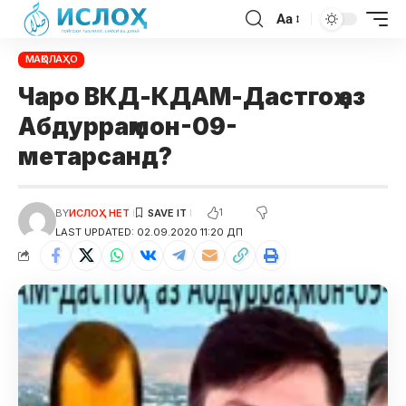
Aa
МАҚОЛАҲО
Чаро ВКД-КДАМ-Дастгоҳ аз
Абдурраҳмон-09-
метарсанд?
1
BY
ИСЛОҲ НЕТ
LAST UPDATED: 02.09.2020 11:20 ДП