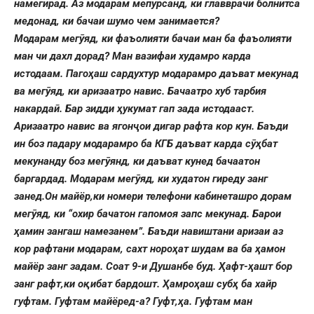
намегирад. Аз модарам мепурсанд, ки главврачи болнитса
медонад, ки бачаи шумо чем занимается?
Модарам мегӯяд, ки фаъолияти бачаи ман ба фаъолияти
ман чи дахл дорад? Ман вазифаи худамро карда
истодаам. Пагоҳаш сардухтур модарамро даъват мекунад
ва мегӯяд, ки аризаатро навис. Бачаатро хуб тарбия
накардаӣ. Бар зидди ҳукумат гап зада истодааст.
Аризаатро навис ва ягонҷои дигар рафта кор кун. Баъди
ин боз падару модарамро ба КГБ даъват карда сӯҳбат
мекунанду боз мегӯянд, ки даъват кунед бачаатон
баргардад. Модарам мегӯяд, ки худатон гиреду занг
занед.Он майёр,ки номери телефони кабинеташро дорам
мегӯяд, ки “охир бачатон гапомоя запс мекунад. Барои
ҳамин зангаш намезанем”. Баъди навиштани аризаи аз
кор рафтани модарам, сахт нороҳат шудам ва ба ҳамон
майёр занг задам. Соат 9-и Душанбе буд. Ҳафт-ҳашт бор
занг рафт,ки оқибат бардошт. Ҳамроҳаш субҳ ба хайр
гуфтам. Гуфтам майёред-а? Гуфт,ҳа. Гуфтам ман