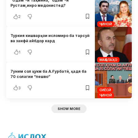
“Одам”-и Таҳмина, “одам”-и
Рустам,инро медонистед?
2
ҶИНОӢ
Туркия кишварҳои исломиро ба тарсуӣ
ва заифӣ айбдор кард
1
МАҚОЛАҲО
7уним сол ҳукм ба А.Ғурбатӣ, ҳадя ба
70 солагии “пешво”
3
СИЁСӢ
ҶИНОӢ
SHOW MORE