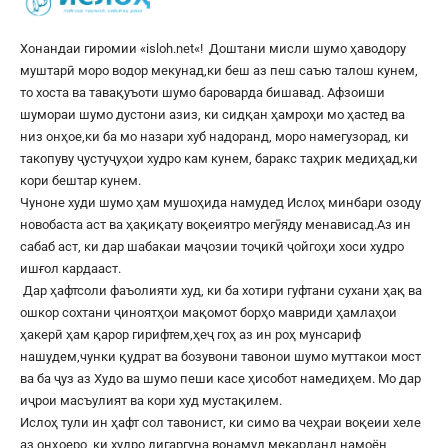
Хонандаи гиромии «
isloh.net
«! Доштани мисли шумо ҳаводору
муштарӣ моро водор мекунад,ки беш аз пеш саъю талош кунем,
то хоста ва тавақуъоти шумо бароварда бишавад. Афзоиши
шумораи шумо дустони азиз, ки сидқан ҳамроҳи мо ҳастед ва
низ онҳое,ки ба мо назари хуб надоранд, моро намегузорад, ки
такопуву ҷустуҷуҳои худро кам кунем, баракс таҳрик медиҳад,ки
кори бештар кунем.
Чуноне худи шумо ҳам мушоҳида намудед Ислоҳ минбари озоду
новобаста аст ва ҳақиқату воқеиятро мегӯяду менависад.Аз ин
сабаб аст, ки дар шабакаи маҷозии тоҷикӣ ҷойгоҳи хоси худро
ишғол кардааст.
Дар ҳафтсоли фаъолияти худ, ки ба хотири гуфтани сухани ҳақ ва
ошкор сохтани ҷиноятҳои мақомот борҳо мавриди ҳамлаҳои
ҳакерӣ ҳам қарор гирифтем,ҳеҷ гоҳ аз ин роҳ мунсариф
нашудем,чунки қудрат ва бозувони тавонои шумо муттакои мост
ва ба ҷуз аз Худо ва шумо пеши касе ҳисобот намедиҳем. Мо дар
иҷрои масъулият ва кори худ мустақилем.
Ислоҳ тули ин ҳафт сол тавонист, ки симо ва чеҳраи воқеии хеле
аз онҳоеро, ки худро дигаргуна вонамуд мекарданд,намоён