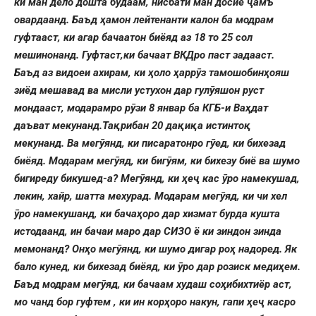
ки ман дело дошта будаам, нисбати ман досйе ҷамъ
овардаанд. Баъд ҳамон лейтенанти калон ба модрам
гуфтааст, ки агар бачаатон биёяд аз 18 то 25 сол
мешинонанд. Гуфтаст,ки бачаат ВКДро паст задааст.
Баъд аз видоеи ахирам, ки ҳоло ҳаррӯз тамошобинҳояш
зиёд мешавад ва мисли устухон дар гулӯяшон руст
мондааст, модарамро рӯзи 8 январ ба КГБ-и Ваҳдат
даъват мекунанд.Тақрибан 20 дақиқа истинтоқ
мекунанд. Ва мегӯянд, ки писаратонро гӯед, ки бихезад
биёяд. Модарам мегӯяд, ки бигӯям, ки бихезу биё ва шумо
бигиреду бикушед-а? Мегӯянд, ки ҳеҷ кас ӯро намекушад,
лекин, хайр, шатта мехурад. Модарам мегӯяд, ки чи хел
ӯро намекушанд, ки бачаҳоро дар хизмат бурда кушта
истодаанд, ин бачаи маро дар СИЗО ё ки зиндон зинда
мемонанд? Онҳо мегӯянд, ки шумо дигар роҳ надоред. Як
бало кунед, ки бихезад биёяд, ки ӯро дар розиск медиҳем.
Баъд модрам мегӯяд, ки бачаам худаш соҳибихтиёр аст,
мо чанд бор гуфтем , ки ин корҳоро накун, гапи ҳеҷ касро