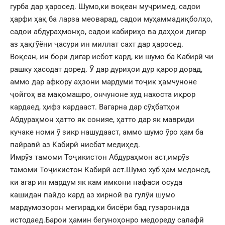
гурба дар ҳаросед. Шумо,ки воқеан муҷримед, садои
ҳарфи ҳақ ба ларза меоварад, садои муҳаммадиқболҳо,
садои абдураҳмонҳо, садои кабириҳо ва даҳҳои дигар
аз ҳақгӯёни ҷасури ин миллат сахт дар ҳаросед.
Воқеан, ин бори дигар исбот кард, ки шумо ба Кабирӣ чи
рашку ҳасодат доред. Ӯ дар дуриҳои дур қарор дорад,
аммо дар афкору аҳзони мардуми тоҷик ҳамчуноне
ҷойгоҳ ва мақомашро, ончуноне худ нахоста иқрор
кардаед, ҳифз кардааст. Вагарна дар сӯҳбатҳои
Абдураҳмон ҳатто як сонияе, ҳатто дар як мавриди
кучаке номи ӯ зикр нашудааст, аммо шумо ӯро ҳам ба
пайравӣ аз Кабирӣ нисбат медиҳед.
Имрӯз тамоми Тоҷикистон Абдураҳмон аст,имрӯз
тамоми Тоҷикистон Кабирӣ аст.Шумо хуб ҳам медонед,
ки агар ин мардум як кам имкони нафаси осуда
кашидан пайдо кард аз хирной ва гулӯи шумо
мардумозорон мегирад,ки бисёри бад гузаронида
истодаед.Барои ҳамин бегуноҳонро медореду салафӣ