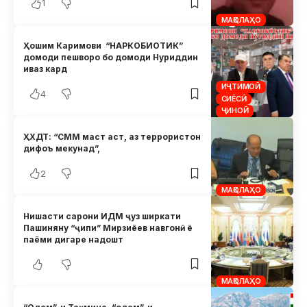
1
МАҚОЛАҲО
Ҳошим Каримови “НАРКОБИОТИК”
домоди пешворо бо домоди Нуриддин
иваз кард
ИҶТИМОӢ
4
СИЁСӢ
ҶИНОӢ
ҲХДТ: “СММ маст аст, аз террористон
дифоъ мекунад”,
2
МАҚОЛАҲО
Нишасти сарони ИДМ ҷуз ширкати
Пашиняну “ҷипи” Мирзиёев навгонӣ ё
паёми дигаре надошт
МАҚОЛАҲО