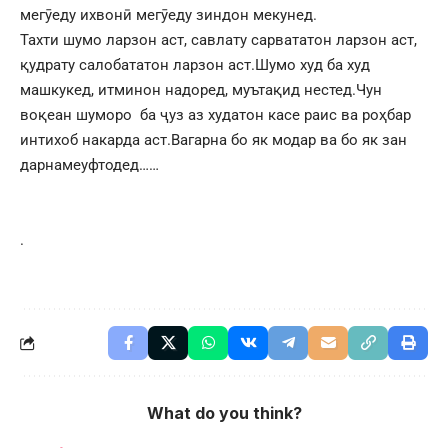
мегӯеду ихвонӣ мегӯеду зиндон мекунед.
Тахти шумо ларзон аст, савлату сарвататон ларзон аст,
қудрату салобататон ларзон аст.Шумо худ ба худ
машкукед, итминон надоред, муътақид нестед.Чун
воқеан шуморо ба ҷуз аз худатон касе раис ва роҳбар
интихоб накарда аст.Вагарна бо як модар ва бо як зан
дарнамеуфтодед……
.
What do you think?