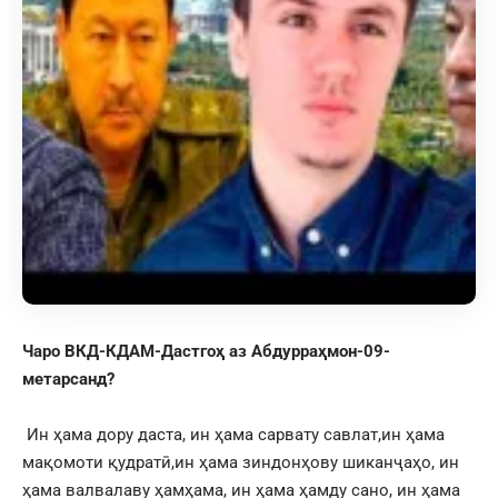
Чаро ВКД-КДАМ-Дастгоҳ аз Абдурраҳмон-09-
метарсанд?
Ин ҳама дору даста, ин ҳама сарвату савлат,ин ҳама
мақомоти қудратӣ,ин ҳама зиндонҳову шиканҷаҳо, ин
ҳама валвалаву ҳамҳама, ин ҳама ҳамду сано, ин ҳама