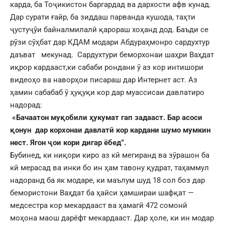
карда, ба Тоҷикистон баргардад ва дархости афв кунад.
Дар сурати ғайр, ба зиддаш парванда кушода, таҳти
ҷустуҷӯи байналмилалӣ қарораш хоҳанд дод. Баъди се
рӯзи сӯҳбат дар КДАМ модари Абдураҳмонро сардухтур
даъват мекунад. Сардухтури беморхонаи шаҳри Ваҳдат
иқрор кардааст,ки сабаби рондани ӯ аз кор интишори
видеоҳо ва наворҳои писараш дар Интернет аст. Аз
ҳамин сабабаб ӯ ҳуқуқи кор дар муассисаи давлатиро
надорад:
«Бачаатон муқобили ҳукумат гап задааст. Бар асоси
қонун дар корхонаи давлатӣ кор кардани шумо мумкин
нест. Ягон ҷои кори дигар ёбед”.
Бубинед, ки ниқори киро аз кӣ мегиранд ва зӯрашон ба
кӣ мерасад ва инки бо ин ҳам тавону қудрат, таҳаммул
надоранд ба як модаре, ки маълум шуд 18 сол боз дар
бемористони Ваҳдат ба ҳайси ҳамшираи шафқат —
медсестра кор мекардааст ва ҳамагӣ 472 сомонӣ
моҳона маош дарёфт мекардааст. Дар ҳоле, ки ин модар