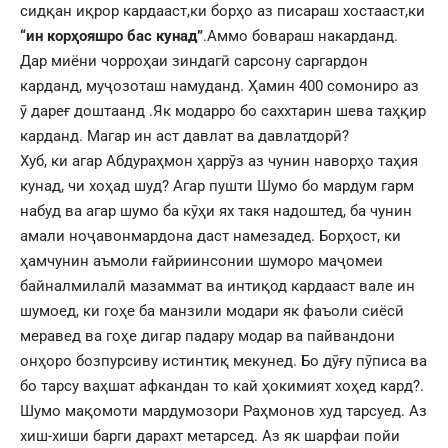
сидқан иқрор кардааст,ки борҳо аз писараш хостааст,ки
“ин корҳояшро бас кунад”
.Аммо бовараш накарданд.
Дар миёни чорроҳаи зиндагӣ сарсону саргардон
карданд, муҷозоташ намуданд. Ҳамин 400 сомониро аз
ӯ дареғ доштаанд .Як модарро бо саххтарин шева таҳқир
карданд. Магар ин аст давлат ва давлатдорӣ?
Хуб, ки агар Абдураҳмон ҳаррӯз аз чунин наворҳо таҳия
кунад, чи хоҳад шуд? Агар пушти Шумо бо мардум гарм
набуд ва агар шумо ба кӯҳи ях такя надоштед, ба чунин
амали ноҷавонмардона даст намезадед. Борҳост, ки
ҳамчунин аъмоли ғайриинсонии шуморо маҷомеи
байналмилалӣ мазаммат ва интиқод кардааст вале ин
шумоед, ки гоҳе ба манзили модари як фаъоли сиёсӣ
меравед ва гоҳе дигар падару модар ва пайвандони
онҳоро бозпурсиву истинтиқ мекунед. Бо дӯғу пӯписа ва
бо тарсу ваҳшат афкандан то кай ҳокимият хоҳед кард?.
Шумо мақомоти мардумозори Раҳмонов худ тарсуед. Аз
хиш-хиши барги дарахт метарсед. Аз як шарфаи пойи