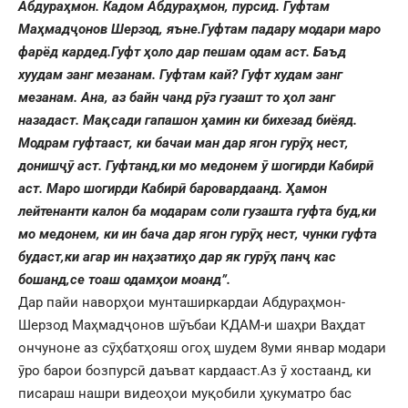
Абдураҳмон. Кадом Абдураҳмон, пурсид. Гуфтам
Маҳмадҷонов Шерзод, яъне.Гуфтам падару модари маро
фарёд кардед.Гуфт ҳоло дар пешам одам аст. Баъд
хуудам занг мезанам. Гуфтам кай? Гуфт худам занг
мезанам. Ана, аз байн чанд рӯз гузашт то ҳол занг
назадаст. Мақсади гапашон ҳамин ки бихезад биёяд.
Модрам гуфтааст, ки бачаи ман дар ягон гурӯҳ нест,
донишҷӯ аст. Гуфтанд,ки мо медонем ӯ шогирди Кабирӣ
аст. Маро шогирди Кабирӣ баровардаанд. Ҳамон
лейтенанти калон ба модарам соли гузашта гуфта буд,ки
мо медонем, ки ин бача дар ягон гурӯҳ нест, чунки гуфта
будаст,ки агар ин наҳзатиҳо дар як гурӯҳ панҷ кас
бошанд,се тоаш одамҳои моанд”.
Дар пайи наворҳои мунташиркардаи Абдураҳмон-
Шерзод Маҳмадҷонов шӯъбаи КДАМ-и шаҳри Ваҳдат
ончуноне аз сӯҳбатҳояш огоҳ шудем 8уми январ модари
ӯро барои бозпурсӣ даъват кардааст.Аз ӯ хостаанд, ки
писараш нашри видеоҳои муқобили ҳукуматро бас