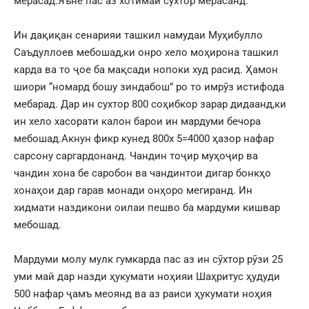
мерасад.Яъне пас аз хотимаи сӯхтор мерасанд.
Ин дақиқан сенарияи ташкил намудаи Муҳибулло
Саъдуллоев мебошад,ки онро хело моҳирона ташкил
карда ва то ҷое ба мақсади нопоки худ расид. Ҳамон
шиори “номард бошу зиндабош” ро то имрӯз истифода
мебарад. Дар ин сухтор 800 соҳибкор зарар дидаанд,ки
ин хело хасорати калон барои ин мардуми бечора
мебошад.Акнун фикр кунед 800х 5=4000 ҳазор нафар
сарсону саргардонанд. Чандин тоҷир муҳоҷир ва
чандин хона бе саробон ва чандинтои дигар бонкҳо
хонаҳои дар гарав монади онҳоро мегиранд. Ин
хидмати наздикони оилаи пешво ба мардуми кишвар
мебошад.
Мардуми молу мулк гумкарда пас аз ин сӯхтор рӯзи 25
уми май дар назди ҳукумати ноҳияи Шаҳритус ҳудуди
500 нафар ҷамъ меоянд ва аз раиси ҳукумати ноҳия