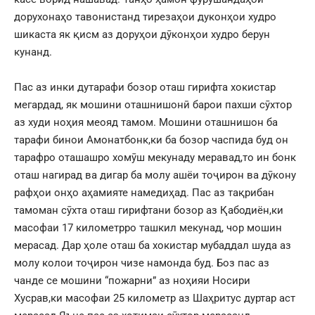
дорухонаҳо тавонистанд тирезаҳои дуконҳои худро
шикаста як қисм аз доруҳои дӯконҳои худро берун
кунанд.
Пас аз инки дутарафи бозор оташ гирифта хокистар
мегардад, як мошини оташнишонӣ барои пахши сӯхтор
аз худи ноҳия меояд тамом. Мошини оташнишон ба
тарафи бинои Амонатбонк,ки ба бозор часпида буд он
тарафро оташашро хомӯш мекунаду меравад,то ин бонк
оташ нагирад ва дигар ба молу ашёи тоҷирон ва дӯкону
рафҳои онҳо аҳамияте намедиҳад. Пас аз тақрибан
тамоман сӯхта оташ гирифтани бозор аз Қабодиён,ки
масофаи 17 километрро ташкил мекунад, чор мошин
мерасад. Дар ҳоле оташ ба хокистар мубаддал шуда аз
молу колои тоҷирон чизе намонда буд. Боз пас аз
чанде се мошини “пожарни” аз ноҳияи Носири
Хусрав,ки масофаи 25 километр аз Шаҳритус дуртар аст