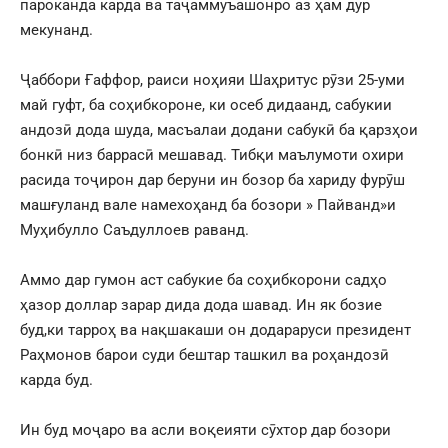
пароканда карда ва таҷаммуъашонро аз ҳам дур
мекунанд.
Ҷаббори Ғаффор, раиси ноҳияи Шаҳритус рӯзи 25-уми
май гуфт, ба соҳибкороне, ки осеб дидаанд, сабукии
андозӣ дода шуда, масъалаи додани сабукӣ ба қарзҳои
бонкӣ низ баррасӣ мешавад. Тибқи маълумоти охири
расида тоҷирон дар беруни ин бозор ба хариду фурӯш
машғуланд вале намехоҳанд ба бозори » Пайванд»и
Муҳибулло Саъдуллоев раванд.
Аммо дар гумон аст сабукие ба соҳибкорони садҳо
ҳазор доллар зарар дида дода шавад. Ин як бозие
буд,ки тарроҳ ва нақшакаши он додараруси президент
Раҳмонов барои суди бештар ташкил ва роҳандозӣ
карда буд.
Ин буд моҷаро ва асли воқеияти сӯхтор дар бозори