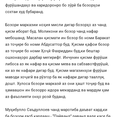
фурӯшандаҳо ва харидоронро бо зӯрӣ ба бозорҳои
сохтаи худ бубаранд.
Бозори марказии ноҳия мисли дигар бозорҳо аз чанд
қисм иборат буд. Моликони ин бозор чанд нафар
мебошанд. Масалан қисмати ин бозор бо номи Баракат
аз тоҷире бо номи Абдусаттор буд. Қисми қафои бозор
аз тоҷире бо номи Ҳоҷӣ Фахриддин буд,ки бештар
ошхонаҳоро дарбар мегирифт. Инчунин қисми фурӯши
либоса аз як нафар ва қисми мева ва сабзавотфурӯшӣ,
ки аз як нафари дигар буд. Қисми магазинҳои фурӯши
маводи хоҷагӣ ва рӯзгор ба як нафари дигар тааллуқ
дошт. Хулоса бозори марказӣ аз они ҳашт тоҷир буд ва
ҳамаашон ин бозорро идора мекарданд ва мардум ҳам
аз фаъолияти онҳо розӣ буданд.
Муҳибулло Саъдуллоев чанд маротиба даъват кард,ки
ба бозори ғасб кардааш,- “Пайванд” раванд вале касе ба