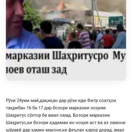
Рӯзи 24уми май,дақиқан дар рӯзи иди Фитр соатҳои
тақрибан 16 ба 17 дар бозори марказии ноҳияи
Шаҳритус сӯхтор ба амал омад. Бозори марказии
Шаҳритус,ки бозори қадимаи ин ноҳия аст ва аз замони
шӯравӣ дар ҳамин маконе,ки феълан қарор дорад, амал