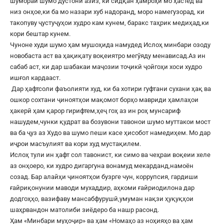
шумораи шумо дустони азиз, ки сидқан ҳамроҳи мо ҳастед ва
низ онҳое,ки ба мо назари хуб надоранд, моро намегузорад, ки
такопуву ҷустуҷуҳои худро кам кунем, баракс таҳрик медиҳад,ки
кори бештар кунем.
Чуноне худи шумо ҳам мушоҳида намудед Ислоҳ минбари озоду
новобаста аст ва ҳақиқату воқеиятро мегӯяду менависад.Аз ин
сабаб аст, ки дар шабакаи маҷозии тоҷикӣ ҷойгоҳи хоси худро
ишғол кардааст.
Дар ҳафтсоли фаъолияти худ, ки ба хотири гуфтани сухани ҳақ ва
ошкор сохтани ҷиноятҳои мақомот борҳо мавриди ҳамлаҳои
ҳакерӣ ҳам қарор гирифтем,ҳеҷ гоҳ аз ин роҳ мунсариф
нашудем,чунки қудрат ва бозувони тавонои шумо муттакои мост
ва ба ҷуз аз Худо ва шумо пеши касе ҳисобот намедиҳем. Мо дар
иҷрои масъулият ва кори худ мустақилем.
Ислоҳ тули ин ҳафт сол тавонист, ки симо ва чеҳраи воқеии хеле
аз онҳоеро, ки худро дигаргуна вонамуд мекарданд,намоён
созад. Бар алайҳи ҷиноятҳои бузрге чун, коррупсия, гардиши
ғайриқонунии маводи мухаддир, аҳкоми ғайриодилона дар
додгоҳҳо, вазифаву мансабфурушӣ,умуман нақзи ҳуқуқҳои
шаҳрвандон матолиби зиёдеро ба нашр расонд.
Ҳам «Минбари муҳоҷир» ва ҳам «Номаҳо аз ноҳияҳо ва ҳам