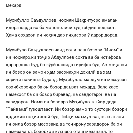
мекард.
Муҳибулло Саъдуллоев, ноҳияи Шаҳритусро амалан
идора карда ва ба монополияи худ табдил додааст.
Ҳама соҳаҳои ин ноҳия дар инҳисори ӯ қарор дорад.
Муҳибуло Саъдуллоев,чанд соли пеш бозори “Ином”-и
ин ноҳияро,ки тоҷир Абдуллоев сохта ва ба истифода
қарор дода буд, бо зӯрӣ кашида гирифта буд. Аз моҷарои
ин бозор он замон ҳам расонаҳои дохилӣ ва ҳам
хориҷӣ навишта буданд. Муҳибулло мардум ва махсусан
соҳибкоронро ба он бозор даъват мекард. Вале касе
намехост ба он бозор биравад, на савдогарон ва на
харидорон. Номи он бозорро Муҳибуло тағйир дода
“Пайванд” гузоштааст. Ин бозор аммо то сухтори бозори
қадимии ноҳия холӣ буд. Тибқи маъмул вақте аз аъзои
ин оила бозор месозанд ва тоҷирону харидорон ба он
намераванд, бозорҳои куҳнаро оташ мезананд, то