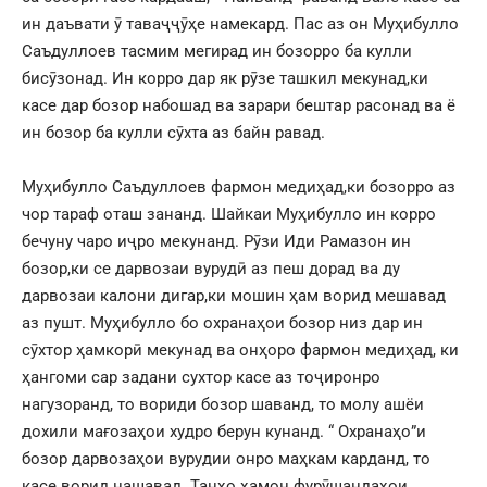
ин даъвати ӯ таваҷҷӯҳе намекард. Пас аз он Муҳибулло
Саъдуллоев тасмим мегирад ин бозорро ба кулли
бисӯзонад. Ин корро дар як рӯзе ташкил мекунад,ки
касе дар бозор набошад ва зарари бештар расонад ва ё
ин бозор ба кулли сӯхта аз байн равад.
Муҳибулло Саъдуллоев фармон медиҳад,ки бозорро аз
чор тараф оташ зананд. Шайкаи Муҳибулло ин корро
бечуну чаро иҷро мекунанд. Рӯзи Иди Рамазон ин
бозор,ки се дарвозаи вурудӣ аз пеш дорад ва ду
дарвозаи калони дигар,ки мошин ҳам ворид мешавад
аз пушт. Муҳибулло бо охранаҳои бозор низ дар ин
сӯхтор ҳамкорӣ мекунад ва онҳоро фармон медиҳад, ки
ҳангоми сар задани сухтор касе аз тоҷиронро
нагузоранд, то вориди бозор шаванд, то молу ашёи
дохили мағозаҳои худро берун кунанд. “ Охранаҳо”и
бозор дарвозаҳои вурудии онро маҳкам карданд, то
касе ворид нашавад. Танҳо ҳамон фурӯшандаҳои