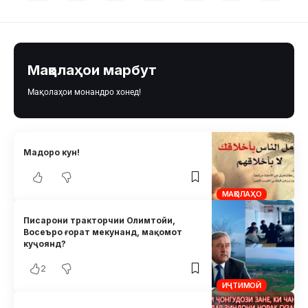
Мақолаҳои марбут
Мақолаҳои монандро хонед!
Мадоро кун!
МАҚОЛАҲО
Писарони тракторчии Олимтойи,
Восеъро ғорат мекунанд, мақомот
куҷоянд?
2
ИҶТИМОӢ