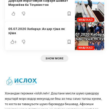
Дарсҳои ибратомӯзи сафари Шавкат
Мирзиёев ба Тоҷикистон
МАҚОЛАҲО
05.07.2020 Хабарҳо: Аз ҳар гӯша як
хӯша
3
МАҚОЛАҲО
SHOW MORE
Хонандаи гиромии «
isloh.net
«! Доштани мисли шумо ҳаводору
муштарӣ моро водор мекунад,ки беш аз пеш саъю талош кунем,
то хоста ва тавақуъоти шумо бароварда бишавад. Афзоиши