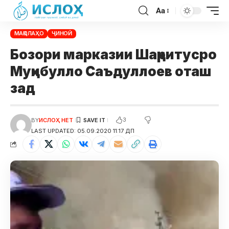
Aa
МАҚОЛАҲО
ҶИНОӢ
Бозори марказии Шаҳритусро
Муҳибулло Саъдуллоев оташ
зад
3
BY
ИСЛОҲ НЕТ
LAST UPDATED: 05.09.2020 11:17 ДП