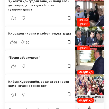
Ҳикояти ҷонгудози зане, ки чанд соли
умрашро дар зиндони Норак
гузаронидааст
5
СИЁСӢ
ҶИНОӢ
Қиссаҳои як зани маҳбуси туҳматшуда
16
120
ҶИНОӢ
“Бозии абарқудрат”
1
МАҚОЛАҲО
Қиёми Хуросониён, садо ва эътирози
ҳама Тоҷикистонён аст
3
МАҚОЛАҲО