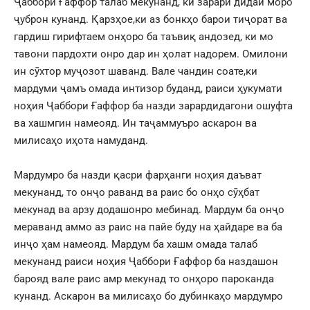
Ҷаббори Ғаффор талаб мекунанд, ки зарари дидаи моро
ҷуброн кунанд. Қарзҳое,ки аз бонкҳо барои тиҷорат ва
гардиш гирифтаем онҳоро ба таъвиқ андозед, ки мо
тавони пардохти онро дар ин ҳолат надорем. Омилони
ин сӯхтор муҷозот шаванд. Вале чандин соате,ки
мардуми ҷамъ омада интизор буданд, раиси ҳукумати
ноҳия Ҷаббори Ғаффор ба назди зарардидагони ошуфта
ва хашмгин намеояд. Ин таҷаммуъро аскарон ва
милисаҳо иҳота намуданд.
Мардумро ба назди қасри фарҳанги ноҳия даъват
мекунанд, то онҷо раванд ва раис бо онҳо сӯҳбат
мекунад ва арзу додашонро мебинад. Мардум ба онҷо
мераванд аммо аз раис на пайе буду на ҳайдаре ва ба
инҷо ҳам намеояд. Мардум ба хашм омада талаб
мекунанд раиси ноҳия Ҷаббори Ғаффор ба наздашон
барояд вале раис амр мекунад то онҳоро пароканда
кунанд. Аскарон ва милисаҳо бо дубинкаҳо мардумро