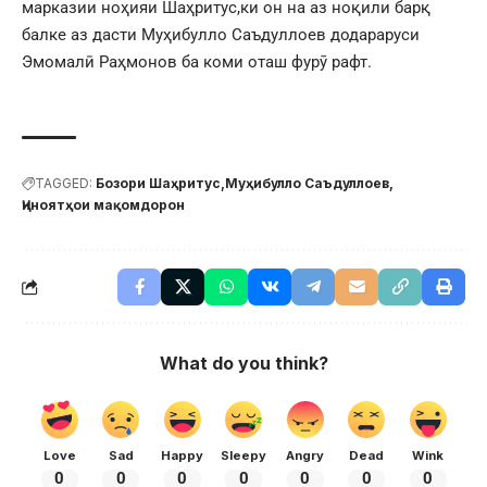
марказии ноҳияи Шаҳритус,ки он на аз ноқили барқ
балке аз дасти Муҳибулло Саъдуллоев додараруси
Эмомалӣ Раҳмонов ба коми оташ фурӯ рафт.
TAGGED:
Бозори Шаҳритус
Муҳибулло Саъдуллоев
Ҷиноятҳои мақомдорон
What do you think?
Love
Sad
Happy
Sleepy
Angry
Dead
Wink
0
0
0
0
0
0
0