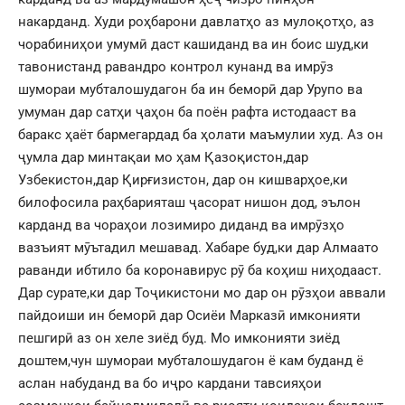
накарданд. Худи роҳбарони давлатҳо аз мулоқотҳо, аз
чорабиниҳои умумӣ даст кашиданд ва ин боис шуд,ки
тавонистанд равандро контрол кунанд ва имрӯз
шумораи мубталошудагон ба ин беморӣ дар Урупо ва
умуман дар сатҳи ҷаҳон ба поён рафта истодааст ва
баракс ҳаёт бармегардад ба ҳолати маъмулии худ. Аз он
ҷумла дар минтақаи мо ҳам Қазоқистон,дар
Узбекистон,дар Қирғизистон, дар он кишварҳое,ки
билофосила раҳбарияташ ҷасорат нишон дод, эълон
карданд ва чораҳои лозимиро диданд ва имрӯзҳо
вазъият мӯътадил мешавад. Хабаре буд,ки дар Алмаато
раванди ибтило ба коронавирус рӯ ба коҳиш ниҳодааст.
Дар сурате,ки дар Тоҷикистони мо дар он рӯзҳои аввали
пайдоиши ин беморӣ дар Осиёи Марказӣ имконияти
пешгирӣ аз он хеле зиёд буд. Мо имконияти зиёд
доштем,чун шумораи мубталошудагон ё кам буданд ё
аслан набуданд ва бо иҷро кардани тавсияҳои