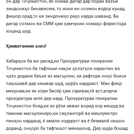
он дар Тоҷикистон, як номаи дигар дар бораи вазъи
зиндониҳо бинависем, то инки ин созмон водор кунад,
фишор орад,то ки зиндониҳо раҳо карда шаванд. Ба
дигар созмон ва СММ ҳам ҳамчунин номаҳо фиристода
хоҳанд шуд.
Ҳамватанони азиз!
Хабарҳои ба мо расид,ки Прокуратураи генералии
Тоҷикистон ба тафтиши нақзи ҳолатҳои карантин ва
ҷазо додани баъзе аз масъулин, ки рафтори онҳо боиси
паҳншавӣ дар кишвар шуд, шурӯъ кардааст. Ман фикр
мекунам,ки як кори бисёр ҳам саривақтӣ аст,агарчи
прокуратура хеле дер кард. Прокуратураи генералии
Тоҷикистон бояд,ки аз рӯзи аввал ворид кор мешуд ва
тамоми масъулинеро,ки саҳлангорӣ ва маълумотро
пинҳон карданд, ё амали нодуруст ва ё беамалӣ нишон
доданд, онҳоро ба тафтишот мекашонд. Дер шуда бошад