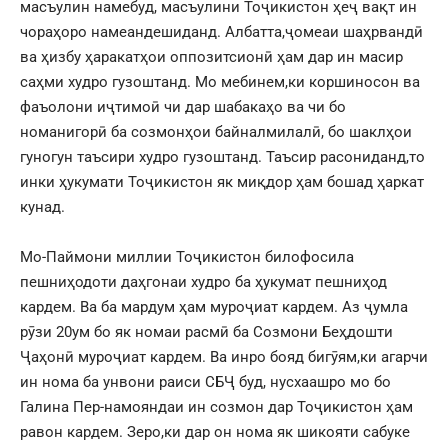
масъулин намебуд, масъулини Тоҷикистон ҳеҷ вақт ин
чораҳоро намеандешиданд. Албатта,ҷомеаи шаҳрвандӣ
ва ҳизбу ҳаракатҳои оппозитсионӣ ҳам дар ин масир
саҳми худро гузоштанд. Мо мебинем,ки коршиносон ва
фаъолони иҷтимоӣ чи дар шабакаҳо ва чи бо
номанигорӣ ба созмонҳои байналмилалӣ, бо шаклҳои
гуногун таъсири худро гузоштанд. Таъсир расониданд,то
инки ҳукумати Тоҷикистон як миқдор ҳам бошад ҳаркат
кунад.
Мо-Паймони миллии Тоҷикистон билофосила
пешниҳодоти даҳгонаи худро ба ҳукумат пешниҳод
кардем. Ва ба мардум ҳам муроҷиат кардем. Аз ҷумла
рӯзи 20ум бо як номаи расмӣ ба Созмони Беҳдошти
Ҷаҳонӣ муроҷиат кардем. Ва инро бояд бигӯям,ки агарчи
ин нома ба унвони раиси СБҶ буд, нусхаашро мо бо
Галина Пер-намояндаи ин созмон дар Тоҷикистон ҳам
равон кардем. Зеро,ки дар он нома як шикояти сабуке