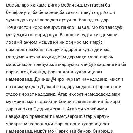
масъаларо як каме дигар мебинанд, муттаҳам ба
бетафовутӣ, ба бепарвоӣ,ба хиёнат накунанд. Аз он
ҷумла дар дунё касе дар орзуи он бошад, ки дар
Тоҷикистон короновирус пайдо шавад. Мо бо таассуф
мегӯем,ки он ворид шуд. Ва кошки зудтар иқдомҳои
лозимӣ анҷом мешуд,ки ин ҳаҷмро мо имрӯз
намедоштем.Кош падару модарони хуҷандии мо,
мардуми ҷасури Хуҷанд ҳам дар моҳи март, дар он
маросимҳои наврӯзӣ,ки мардумро маҷбур карданд,ки ба
варзишгоҳ биёянд, фарзандони худро иҷозат
намедоданд. Донишҷӯёнро иҷозат намедоданд, мисли
онки имрӯз дар Душанбе падару модарон фарзандони
худро иҷозат надоданд. Агар иҷозат намедоданд,ман
мутмаинам,он чорабинӣ боиси паҳншавии ин беморӣ
дар вилояти Суғд намегашт. Агар он чорабинии
наврӯзиро президент намегузаронд,агар мардум
ҷасорат мекарданд,ки фарзандони худро иҷозат
намедоданд, имрӯз мо Фарзонаи бемор, Озарахши