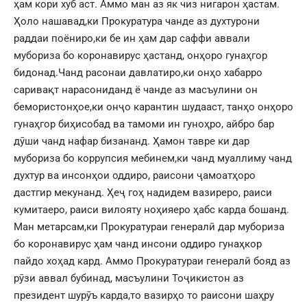
ҳам кори хуб аст. Аммо ман аз як чиз нигарон ҳастам.
Ҳоло нашавад,ки Прокуратура чанде аз духтурони
раддаи поёниро,ки бе ин ҳам дар саффи аввали
мубориза бо коронавирус ҳастанд, онҳоро гунаҳгор
бидонад.Чанд расонаи давлатиро,ки онҳо хабарро
саривақт нарасониданд ё чанде аз масъулини он
бемористонҳое,ки онҷо карантин шудааст, танҳо онҳоро
гунаҳгор биҳисобад ва тамоми ин гуноҳро, айбро бар
дӯши чанд нафар бизананд. Ҳамон тавре ки дар
мубориза бо коррупсия мебинем,ки чанд муаллиму чанд
духтур ва инсонҳои оддиро, раисони ҷамоатҳоро
дастгир мекунанд. Ҳеҷ гоҳ надидем вазиреро, раиси
кумитаеро, раиси вилояту ноҳияеро ҳабс карда бошанд.
Ман метарсам,ки Прокуратураи генералӣ дар мубориза
бо коронавирус ҳам чанд инсони оддиро гунаҳкор
пайдо хоҳад кард. Аммо Прокуратураи генералӣ бояд аз
рӯзи аввал бубинад, масъулини Тоҷикистон аз
президент шурӯъ карда,то вазирҳо то раисони шаҳру