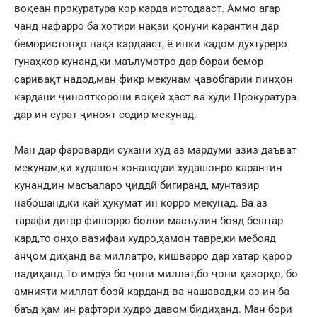
воқеан прокуратура кор карда истодааст. Аммо агар
чанд нафарро ба хотири нақзи қонуни карантин дар
бемористонҳо нақз кардааст, ё инки кадом духтуреро
гунаҳкор кунанд,ки маълумотро дар бораи бемор
саривақт надод,ман фикр мекунам ҷавобгарии пинҳон
кардани ҷинояткорони воқеӣ ҳаст ва худи Прокуратура
дар ин сурат ҷиноят содир мекунад.
Ман дар фароварди сухани худ аз мардуми азиз даъват
мекунам,ки худашон хонаводаи худашонро карантин
кунанд,ин масъаларо ҷиддӣ бигиранд, мунтазир
набошанд,ки кай ҳукумат ин корро мекунад. Ва аз
тарафи дигар фишорро болои масъулин бояд бештар
кард,то онҳо вазифаи худро,ҳамон тавре,ки мебояд
анҷом диҳанд ва миллатро, кишварро дар хатар қарор
надиҳанд.То имрӯз бо ҷони миллат,бо ҷони ҳазорҳо, бо
амнияти миллат бозӣ карданд ва нашавад,ки аз ин ба
баъд ҳам ин рафтори худро давом бидиҳанд. Ман бори