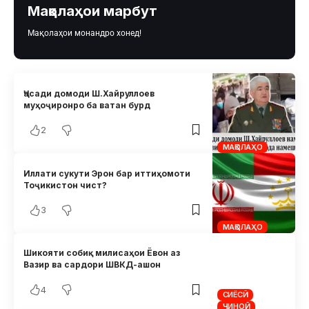
Мақолаҳои марбут
Мақолаҳои монандро хонед!
Ҷасади домоди Ш.Хайруллоев
муҳоҷиронро ба ватан бурд
2
МАҚОЛАҲО
Иллати сукути Эрон бар иттиҳомоти
Тоҷикистон чист?
3
МАҚОЛАҲО
Шикояти собиқ милисаҳои Ёвон аз
Вазир ва сардори ШВКД-ашон
4
СИЁСӢ
ҶИНОӢ