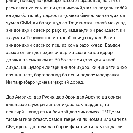
ривоҷ наёбад ва ҷомеаро таъсир нарасонад, вақти он
расидааст,ки ҳам аз лиҳози инсонӣ,ҳам аз лиҳози тиббӣ
ва ҳам бо талабу дархости ҷомеаи байналмилалӣ, аз он
ҷумла СММ, ки борҳо шуд аз Тоҷикистон талаб мекунад,
зиндониҳои сиёсиро раҳо кунад,вақти он расидааст, ки
ҳукумати Тоҷикистон ин талабро иҷро кунад. Ва ин
зиндониҳои сиёсиро пеш аз ҳама раҳо кунад. Баъдан
ҳамаи он зиндониҳое,ки дар маърази хатар қарор
доранд ва синашон аз 50 болост онҳоро ҳам ҷавоб
диҳад. Ва шумори дигари зиндониҳоро, ки ҷинояти онҳо
вазнин нест, баргардонад ба пеши падару модарашон.
Ин таҷрибаро ҷомеаи ҷаҳонӣ дорад.
Дар Амрико, дар Русия, дар Эрон,дар Аврупо ва соири
кишварҳо шумори зиндониҳоро кам карданд, то
пешгирӣ шавад аз ин беморӣ дар зиндонҳо. ПМТ,ҳам
тасмим гирифтааст, ҳамон тавре,ки як номаи иловагӣ ба
СБҶ ирсол доштем дар бораи фаъолияти намояндагии