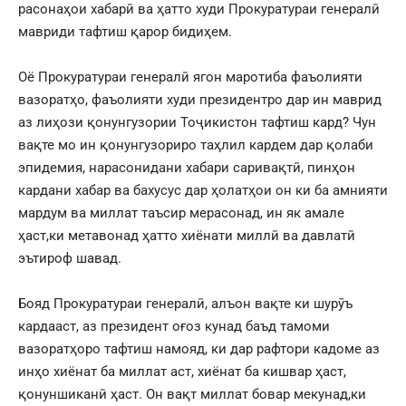
расонаҳои хабарӣ ва ҳатто худи Прокуратураи генералӣ
мавриди тафтиш қарор бидиҳем.
Оё Прокуратураи генералӣ ягон маротиба фаъолияти
вазоратҳо, фаъолияти худи президентро дар ин маврид
аз лиҳози қонунгузории Тоҷикистон тафтиш кард? Чун
вақте мо ин қонунгузориро таҳлил кардем дар қолаби
эпидемия, нарасонидани хабари саривақтӣ, пинҳон
кардани хабар ва бахусус дар ҳолатҳои он ки ба амнияти
мардум ва миллат таъсир мерасонад, ин як амале
ҳаст,ки метавонад ҳатто хиёнати миллӣ ва давлатӣ
эътироф шавад.
Бояд Прокуратураи генералӣ, алъон вақте ки шурӯъ
кардааст, аз президент оғоз кунад баъд тамоми
вазоратҳоро тафтиш намояд, ки дар рафтори кадоме аз
инҳо хиёнат ба миллат аст, хиёнат ба кишвар ҳаст,
қонуншиканӣ ҳаст. Он вақт миллат бовар мекунад,ки