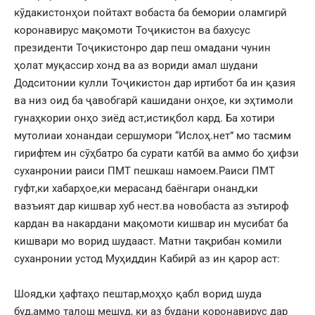
кӯдакистонҳои пойтахт вобаста ба бемории оламгирӣ
коронавирус мақомоти Тоҷикистон ва бахусус
президенти Тоҷикистонро дар пеш омадани чунин
ҳолат муқассир хонд ва аз вориди амал шудани
Додситонии кулли Тоҷикистон дар иртибот ба ин қазия
ва низ оид ба ҷавобгарӣ кашидани онҳое, ки эҳтимоли
гунаҳкории онҳо зиёд аст,истиқбол кард. Ба хотири
мутолиаи хонандаи сершумори “Ислоҳ.нет” мо тасмим
гирифтем ин сӯҳбатро ба сурати катбӣ ва аммо бо ҳифзи
суханронии раиси ПМТ пешкаш намоем.Раиси ПМТ
гуфт,ки хабарҳое,ки мерасанд баёнгари онанд,ки
вазъият дар кишвар хуб нест.ва новобаста аз эътироф
кардан ва накардани мақомоти кишвар ин мусибат ба
кишвари мо ворид шудааст. Матни тақрибан комили
суханронии устод Муҳиддин Кабирӣ аз ин қарор аст:
Шояд,ки ҳафтаҳо пештар,моҳҳо қабл ворид шуда
буд,аммо талош мешуд, ки аз будани коронавирус дар