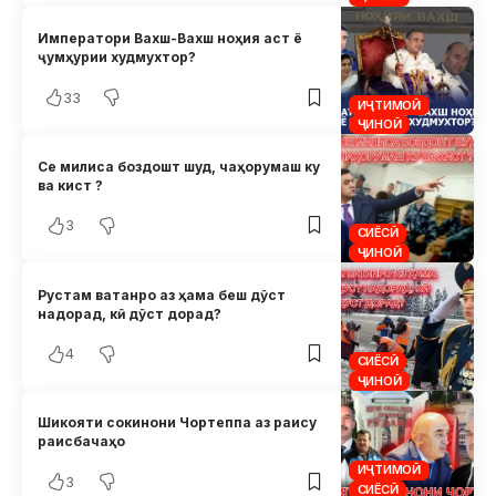
Императори Вахш-Вахш ноҳия аст ё
ҷумҳурии худмухтор?
33
ИҶТИМОӢ
ҶИНОӢ
Се милиса боздошт шуд, чаҳорумаш ку
ва кист ?
3
СИЁСӢ
ҶИНОӢ
Рустам ватанро аз ҳама беш дӯст
надорад, кӣ дӯст дорад?
4
СИЁСӢ
ҶИНОӢ
Шикояти сокинони Чортеппа аз раису
раисбачаҳо
ИҶТИМОӢ
3
СИЁСӢ