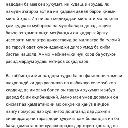
надодан ба мавқеи ҳукумат, ин худаш, ин худаш як
намуди эътироз аст ва ин қадами аввал барои қиёми
миллӣ ҳаст. Ин нишон медиҳад,ки миллати мо воқеан
ҳам қудрати мубориза ва муқобаларо дорад,агарчи
баъзе аз ҳамватанҳо мегӯянд,ки он қадар ғайрату
ҷасорати миллатро шикастаанд ва миллатро ба ғуломӣ
ва тарсуӣ одат кунонидаанд,ки дигар умед ба қиём
бастан нашояд. Аммо мебинем,ки чун корд ба устухон
расид,мардум худаш эътироз хоҳад кард.
Ва таббист,ки миннатдори худро ба он фаъолони ҷомеаи
шаҳрвандӣ,ки дар расонаҳо ва шабакаҳо хеле хуб кор
карданд ва ин ҳама боиси он гашт,ки ҳукумат маҷбур
шавад ба ин ақибнишинӣ. Аммо ман умед дорам,ки он
қисмат аз ҳамватанони мо,онҳое,ки ҳанӯз виҷдон,
нангу номусро дар худ нигоҳ доштаанд дар дохили
кишвар,агарчи тарафдори ҳукумат ҳам бошанд,аз ин ба
баъд ҳамватанони худашонро,ки дар хориҷ ҳастанд ва