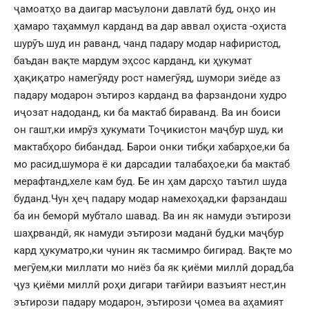
ҷамоатҳо ва даигар масъулони давлатӣ буд, онҳо ин
ҳамаро таҳаммул карданд ва дар аввал оҳиста -оҳиста
шурӯъ шуд ин раванд, чанд падару модар нафиристод,
баъдан вақте мардум эҳсос карданд, ки ҳукумат
ҳақиқатро намегӯяду рост намегӯяд, шумори зиёде аз
падару модарон эътироз карданд ва фарзандони худро
иҷозат надоданд, ки ба мактаб бираванд. Ва ин боиси
он гашт,ки имрӯз ҳукумати Тоҷикистон маҷбур шуд, ки
мактабҳоро бибандад. Барои онки тибқи хабарҳое,ки ба
мо расид,шумора ё ки дарсадии талабаҳое,ки ба мактаб
мерафтанд,хеле кам буд. Бе ин ҳам дарсҳо таътил шуда
буданд.Чун ҳеҷ падару модар намехоҳад,ки фарзандаш
ба ин беморӣ мубтало шавад. Ва ин як намуди эътирози
шаҳрвандӣ, як намуди эътирози маданӣ буд,ки маҷбур
кард ҳукуматро,ки чунин як тасмимро бигирад. Вақте мо
мегӯем,ки миллати мо ниёз ба як қиёми миллӣ дорад,ба
ҷуз қиёми миллӣ роҳи дигари тағйири вазъият нест,ин
эътирози падару модарон, эътирози ҷомеа ва аҳамият