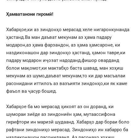
Ҳамватанони гиромӣ!
Хабарҳое,ки аз зиндонҳо мерасад хеле нигаронкунанда
ҳастанд.Ва ман даъват мекунам аз ҳама падару
модарон,аз ҳама фарзандон, аз ҳама ҳамсароне, ки
наздиконашон дар зиндонҳо ҳастанд, ҳамон тавре,ки
падару модарон иҷозат надоданд,фишор оварданд
болои мақомот,ки мактабҳо баста шавад, ман хоҳиш
мекунам аз шумо,даъват мекунам,то ки дар масъалаи
расонидани иттилоъ аз вазъияти зиндонҳо,ки як каме
фаъол ва ҷасур бошед.
Хабарҳое ба мо мерасад ҳикоят аз он доранд, ки
шумораи зиёде аз зиндониён ҳам, мутаассифона
гирифтори ин маризӣ шудаанд. Хабарҳо дар бораи боло
рафтани зиндониҳо мерасад. Зиндониҳо ин хабарро ба
наздиконашон расонидаанд. Аз расонаҳо хоҳиш