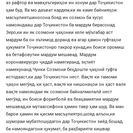
аз рафтор ва мавқеъгириҳои ин хонум дар Тоҷикистон
ҳам буд. Ва мо даъват кардем,ки як каме баёнияҳои
масъулиятшиносона бояд ин созмон ба хусус
намояндааш дар Тоҷикистон ба мардум бирасонад.
Зеро,ки ин як созмони ҷаҳонии хеле мӯътабар аст
мардум ба он эътимод доранд ва агар ҳамон гуфтаҳои
ҳукумати Тоҷикистонро такрор кунад,ин боиси оромиш
ва бетафовутии мардум мешавад. Мардум
коронавирусро ҷиддӣ намегиранд, эҳтиёт
намекунанд.Чунки Созмони беҳдошти ҷаҳонӣ гуфта
истодааст,ки дар Тоҷикистон нест. Вақте ки тамоми
ҷаҳон мегӯяд, ки ҳаст, вақте ки нишонаҳои он ҳаст вале
вақте намояндаи як созмони байналмилалӣ нест
мегӯяд, ин боиси фориғболӣ ва беаҳамиятии мардум
мешавад,ки мутаассифона ҳамин тавр ҳам шуд. Ва ман
барои ҳамин як қисми масъулиятро,шояд алъон,ки
шумораи мубатлошудагон дар Тоҷикистон зиёд бошад,
ба намояндагони ҳукумат, ба раҳбарияти кишвар