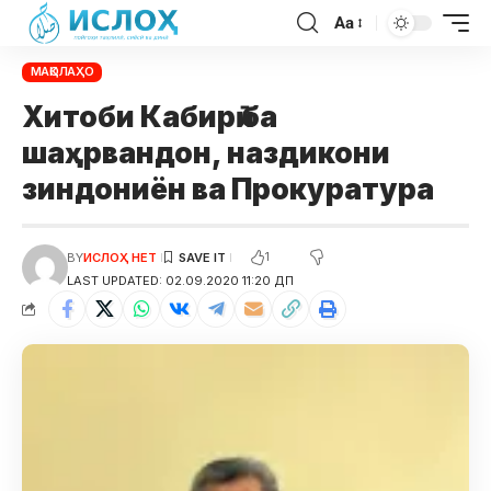
Aa
МАҚОЛАҲО
Хитоби Кабирӣ ба
шаҳрвандон, наздикони
зиндониён ва Прокуратура
1
BY
ИСЛОҲ НЕТ
LAST UPDATED: 02.09.2020 11:20 ДП