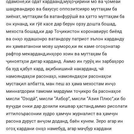
одамоне,ки одат кардаанд,муҳоҷирини мо ва ҷомеаи
шаҳрвандиро ва бахусус оппозитсияро муттаҳам ба
хиёнат, муттаҳам ба ватанфурӯшӣ ва ҳатто муттаҳам ба
он кунанд, ки гӯё касе дар берун орзу дошта бошад,
мехоста бошад,ки дар Тоҷикистон коронавирус биёяд
ва онҳо худашонро ватандору патриот эълон карданду
ин ҳамватанони мову шуморо,ки як каме огоҳонатар
рафтор мекарданд,инҳоро хоин ва муттаҳам ба
ҷиноятҳои дигар карданд. Аммо ин гурӯҳ ин зарбаҳоро
ба худ қабул кард, ақибнишинӣ накарданд, чӣ
намояндаҳои расонаҳо, намояндаҳои расонаҳои
мустақил албатта, ман пеш аз ҳама мехостам инҷо
миннатдории тамоми мардуми тоҷикро ба расонаҳое
мисли “Озодӣ”, мисли “Ахбор”, мисли “Азия Плюс”,ки бо
вуҷуди онки дар дохили кишвар ҳастанд,аммо рисолати
иттилоърасонии худро ҳамчун журналист ва ҳамчун
расона дуруст анҷом доданд, баён кунем. Зеро агар ин
огоҳ кардани онҳо намебуд, агар маҷбур кардани