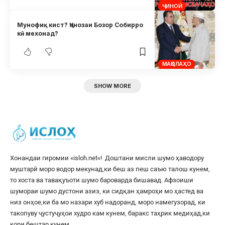
ҶИНОӢ
Мунофиқ кист? Ҷанозаи Бозор Собирро
кӣ мехонад?
МАҚОЛАҲО
SHOW MORE
Хонандаи гиромии «
isloh.net
«! Доштани мисли шумо ҳаводору
муштарӣ моро водор мекунад,ки беш аз пеш саъю талош кунем,
то хоста ва тавақуъоти шумо бароварда бишавад. Афзоиши
шумораи шумо дустони азиз, ки сидқан ҳамроҳи мо ҳастед ва
низ онҳое,ки ба мо назари хуб надоранд, моро намегузорад, ки
такопуву ҷустуҷуҳои худро кам кунем, баракс таҳрик медиҳад,ки
кори бештар кунем.