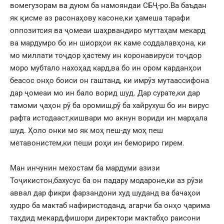
вомегузорам ва дуюм ба намояндаи СБҶ-ро.Ва баъдан
як қисме аз расонаҳову касоне,ки ҳамеша тарафи
оппозитсия ва ҷомеаи шаҳрвандиро муттаҳам мекард
ва мардумро бо ин шиорҳои як каме соддалавҳона, ки
мо миллати тоҷдор ҳастему ин коронавируси тоҷдор
моро мубтало нахоҳад кард,ва бо ин ором карданҳои
беасос онҳо боиси он гаштанд, ки имрӯз мутаассифона
дар ҷомеаи мо ин бало ворид шуд. Дар сурате,ки дар
тамоми ҷаҳон рӯ ба оромиш,рӯ ба хайрухуш бо ин вирус
рафта истодааст,кишвари мо акнун вориди ин марҳала
шуд. Ҳоло онки мо як моҳ пеш-ду моҳ пеш
метавонистем,ки пеши роҳи ин бемориро гирем.
Ман инчунин мехостам ба мардуми азизи
Тоҷикистон,бахусус ба он падару модароне,ки аз рӯзи
аввал дар фикри фарзандони худ шуданд ва бачаҳои
худро ба мактаб нафиристоданд, агарчи ба онҳо ҷарима
таҳдид мекард,фишори директори мактабҳо раисони