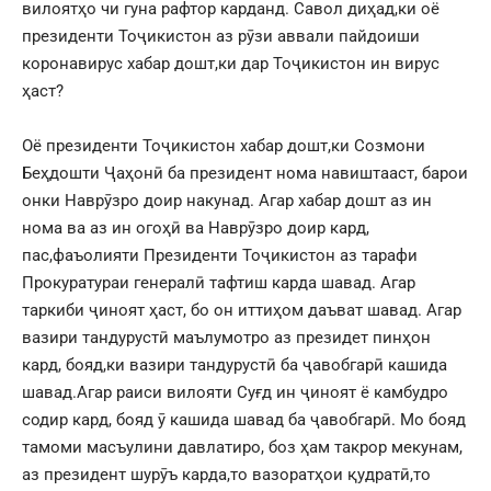
вилоятҳо чи гуна рафтор карданд. Савол диҳад,ки оё
президенти Тоҷикистон аз рӯзи аввали пайдоиши
коронавирус хабар дошт,ки дар Тоҷикистон ин вирус
ҳаст?
Оё президенти Тоҷикистон хабар дошт,ки Созмони
Беҳдошти Ҷаҳонӣ ба президент нома навиштааст, барои
онки Наврӯзро доир накунад. Агар хабар дошт аз ин
нома ва аз ин огоҳӣ ва Наврӯзро доир кард,
пас,фаъолияти Президенти Тоҷикистон аз тарафи
Прокуратураи генералӣ тафтиш карда шавад. Агар
таркиби ҷиноят ҳаст, бо он иттиҳом даъват шавад. Агар
вазири тандурустӣ маълумотро аз президет пинҳон
кард, бояд,ки вазири тандурустӣ ба ҷавобгарӣ кашида
шавад.Агар раиси вилояти Суғд ин ҷиноят ё камбудро
содир кард, бояд ӯ кашида шавад ба ҷавобгарӣ. Мо бояд
тамоми масъулини давлатиро, боз ҳам такрор мекунам,
аз президент шурӯъ карда,то вазоратҳои қудратӣ,то