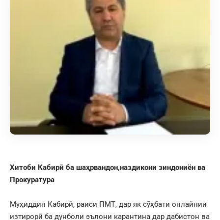
Хитоби Кабирӣ ба шаҳрвандон,наздикони зиндониён ва
Прокуратура
Муҳиддин Кабирӣ, раиси ПМТ, дар як сӯҳбати онлайнии
изтирорӣ ба дунболи эълони карантина дар дабистон ва