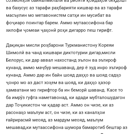
созмонҳои байналмилалӣ ва риояти қоидаҳои беҳдошт
ва бахусус аз тарафи раҳбарияти кишвар ва аз тарафи
масъулин мо метавонистем сатҳи ин мусибат ва
фоҷиаро поинтар барем. Аммо мутаассифона бар
хилофи ҷомеаи ҷаҳонӣ роҳи дигарро пеш гирифт.
Дақиқан мисли роҳбарони Туркманистону Кореяи
Шимолӣ ва чанд кишвари диктотурии дигар,мисли
Белорус, ки дар аввал нахостанд эълон ва эътироф
кунанд, аммо маҷбур мешаванд, дер ё зуд инро эътироф
кунанд. Аммо дар ин байн шояд даҳҳо ва шояд садҳо
ҷонро мо аз даст хоҳем ва шояд, ки даҳҳо ҳазор
ҳамватани мо гирифтор ба ин беморӣ шаванд. Касе то
ба имрӯз гуфта наметавонад, ки адади мубталошудагон
дар Тоҷикистон чи қадар аст. Аммо он чизе, ки аз
расонаҳо маълум аст, он чизе, ки аз каналҳои
ғайрирасмӣ меояд, аз мардум меояд, маълум
мешавад,ки мутаассифона шумора бамаротиб бештар аз