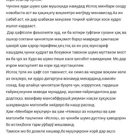
Чуноне худи шумо ҳам мушоҳида намудед Ислоҳ минбари озоду
новобаста аст ва ҳақиқату воқеиятро мегӯяду менависад.Аз ин
сабаб аст, ки дар шабакаи маҷозии тоҷикӣ ҷойгоҳи хоси худро
ишғол кардааст.
Дар ҳафтсоли фаъолияти худ, ки ба хотири гуфтани сухани ҳақ ва
ошкор сохтани ҷиноятҳои мақомот борҳо мавриди ҳамлаҳои
ҳакерӣ ҳам қарор гирифтем,ҳеҷ гоҳ аз ин роҳ мунсариф
нашудем,чунки қудрат ва бозувони тавонои шумо муттакои мост
ва ба ҷуз аз Худо ва шумо пеши касе ҳисобот намедиҳем. Мо дар
иҷрои масъулият ва кори худ мустақилем.
Ислоҳ тули ин ҳафт сол тавонист, ки симо ва чеҳраи воқеии хеле
аз онҳоеро, ки худро дигаргуна вонамуд мекарданд,намоён
созад. Бар алайҳи ҷиноятҳои бузрге чун, коррупсия, гардиши
ғайриқонунии маводи мухаддир, аҳкоми ғайриодилона дар
додгоҳҳо, вазифаву мансабфурушӣ,умуман нақзи ҳуқуқҳои
шаҳрвандон матолиби зиёдеро ба нашр расонд.
Ҳам «Минбари муҳоҷир» ва ҳам «Номаҳо аз ноҳияҳо ва ҳам
матолиби таҳлилии «Ислоҳ», аз ҷониби шумо дустону ҳаводорон
бо истиқболи гарм рӯбарӯ мешаванд.
Тамоси мо бо дохили кишвар,бо муҳоҷирони корӣ дар ақсо