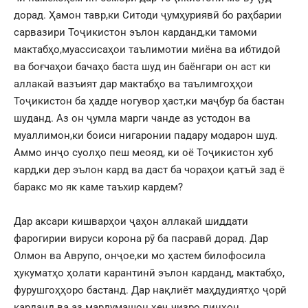
дорад. Ҳамон тавр,ки Ситоди ҷумҳуриявӣ бо раҳбарии
сарвазири Тоҷикистон эълон карданд,ки тамоми
мактабҳо,муассисаҳои таълимотии миёна ва ибтидоӣ
ва боғчаҳои бачаҳо баста шуд ин баёнгари он аст ки
аллакай вазъият дар мактабҳо ва таълимгоҳҳои
Тоҷикистон ба ҳадде ногувор ҳаст,ки маҷбур ба бастан
шуданд. Аз он ҷумла марги чанде аз устодон ва
муаллимон,ки боиси нигаронии падару модарон шуд.
Аммо инҷо суолҳо пеш меояд, ки оё Тоҷикистон хуб
кард,ки дер эълон кард ва даст ба чораҳои қатъӣ зад ё
баракс мо як каме таъхир кардем?
Дар аксари кишварҳои ҷаҳон аллакай шиддати
фарогирии вируси корона рӯ ба пасравӣ дорад. Дар
Олмон ва Аврупо, онҷое,ки мо ҳастем билофосила
ҳукуматҳо ҳолати карантинӣ эълон карданд, мактабҳо,
фурушгоҳҳоро бастанд. Дар нақлиёт маҳдудиятҳо ҷорӣ
карданд ва аз мардумашон ҳеҷ чизро пинҳон