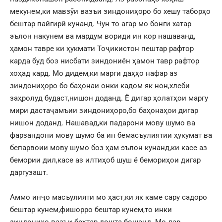
мекунем,ки мавзӯи вазъи зиндониҳоро бо хешу таборҳо
бештар пайгирӣ кунанд. Чун то агар мо бонги хатар
эълон накунем ва мардум вориди ин кор нашаванд,
ҳамон тавре ки ҳукмати Тоҷикистон пештар рафтор
карда буд боз нисбати зиндониён ҳамон тавр рафтор
хоҳад кард. Мо дидем,ки марги даҳҳо нафар аз
зиндониҳоро бо баҳонаи онки кадом як нон,хлеби
заҳролуд будаст,нишон доданд. Ё дигар ҳолатҳои маргу
мири дастаҷамъии зиндониҳоро,бо баҳонаҳои дигар
нишон доданд. Нашавад,ки падарони мову шумо ва
фарзандони мову шумо ба ин бемасъулиятии ҳукумат ва
бепарвоии мову шумо боз ҳам эълон кунанд,ки касе аз
бемории дил,касе аз илтиҳоб шуш ё бемориҳои дигар
даргузашт.
Аммо инҷо масъулияти мо ҳаст,ки як каме сару садоро
бештар кунем,фишорро бештар кунем,то инки
зиндониҳо вазъи беҳтар дошта бошанд. Мо дар