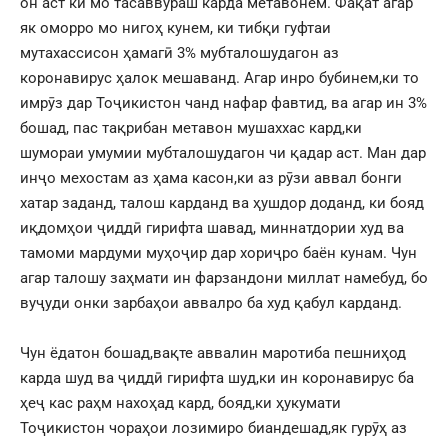
он аст ки мо тасаввураш карда метавонем. Фақат агар
як оморро мо нигоҳ кунем, ки тибқи гуфтаи
мутахассисон ҳамагӣ 3% мубталошудагон аз
коронавирус ҳалок мешаванд. Агар инро бубинем,ки то
имрӯз дар Тоҷикистон чанд нафар фавтид, ва агар ин 3%
бошад, пас тақрибан метавон мушаххас кард,ки
шумораи умумии мубталошудагон чи қадар аст. Ман дар
инҷо мехостам аз ҳама касон,ки аз рӯзи аввал бонги
хатар заданд, талош карданд ва ҳушдор доданд, ки бояд
иқдомҳои ҷиддӣ гирифта шавад, миннатдории худ ва
тамоми мардуми муҳоҷир дар хориҷро баён кунам. Чун
агар талошу заҳмати ин фарзандони миллат намебуд, бо
вуҷуди онки зарбаҳои аввалро ба худ қабул карданд.
Чун ёдатон бошад,вақте аввалин маротиба пешниҳод
карда шуд ва ҷиддӣ гирифта шуд,ки ин коронавирус ба
ҳеҷ кас раҳм нахоҳад кард, бояд,ки ҳукумати
Тоҷикистон чораҳои лозимиро биандешад,як гурӯҳ аз