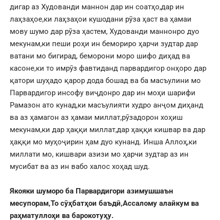
дигар аз Худованди маннон дар ин соатҳо,дар ин
лаҳзаҳое,ки лаҳзаҳои кушодани рӯза ҳаст ва ҳамаи
мову шумо дар рӯза ҳастем, Худованди маннонро дуо
мекунам,ки пеши роҳи ин бемориро ҳарчи зудтар дар
ватани мо бигирад, беморони моро шифо диҳад ва
касоне,ки то имрӯз фавтиданд парвардигор онҳоро дар
қатори шуҳадо қарор дода бошад ва ба масъулини мо
Парвардигор инсофу виҷдонро дар ин моҳи шарифи
Рамазон ато кунад,ки масъулияти худро анҷом диҳанд
ва аз ҳамагон аз ҳамаи миллат,рӯзадорон хоҳиш
мекунам,ки дар ҳаққи миллат,дар ҳаққи кишвар ва дар
ҳаққи мо муҳоҷирин ҳам дуо кунанд. Инша Аллоҳ,ки
миллати мо, кишвари азизи мо ҳарчи зудтар аз ин
мусибат ва аз ин вабо халос хоҳад шуд.
Якояки шуморо ба Парвардигори азимушшаън
месупорам,То сӯҳбатҳои баъдӣ,Ассалому алайкум ва
раҳматуллоҳи ва барокотуҳу.