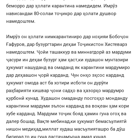
беморро дар ҳолати карантина намедидем. Имрӯз
нависандаи 80-солаи тоҷикро дар ҳолати душвор
намедоштем.
Имрӯз он ҳолати нимкарантиниро дар ноҳияи Бобоҷон
Ғафуров, дар бузургтарин деҳаи Тоҷикистон Хистеварз
намедоштем. Ҷойи ташаккур ва миннатдорӣ аз мардуми
ҷасури ин деҳаи бузург ҳам ҳаст,ки худашон мунтазири
ҳукумат нашуданд ва омаданд як карантини мардумиро
дар деҳаашон ҷорӣ карданд. Чун онҳо эҳсос карданд
ҳукумат омода аст ба хотири исботи он дурӯғи
раҳбарияти кишвар ҷони садҳо ва ҳазорҳо мардумро
қурбонӣ кунад. Худашон омаданду посгоҳҳо монданду
карантини мардуми эълон карданд ва воқеан ҳам кори
хубе карданд. Мардуми тоҷик бояд ҳамин гуна огоҳ ва
далер бошад. Вақте мебинад,ки ҳукумат бемасъулиятӣ
нишон медиҳад,миллат худаш масъулияташро ба дӯш
бигирад,то ин гуна дастаҷамъона амал кунад.