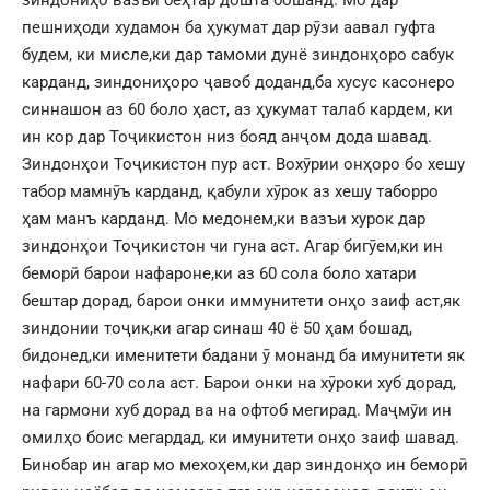
пешниҳоди худамон ба ҳукумат дар рӯзи аавал гуфта
будем, ки мисле,ки дар тамоми дунё зиндонҳоро сабук
карданд, зиндониҳоро ҷавоб доданд,ба хусус касонеро
синнашон аз 60 боло ҳаст, аз ҳукумат талаб кардем, ки
ин кор дар Тоҷикистон низ бояд анҷом дода шавад.
Зиндонҳои Тоҷикистон пур аст. Вохӯрии онҳоро бо хешу
табор мамнӯъ карданд, қабули хӯрок аз хешу таборро
ҳам манъ карданд. Мо медонем,ки вазъи хурок дар
зиндонҳои Тоҷикистон чи гуна аст. Агар бигӯем,ки ин
беморӣ барои нафароне,ки аз 60 сола боло хатари
бештар дорад, барои онки иммунитети онҳо заиф аст,як
зиндонии тоҷик,ки агар синаш 40 ё 50 ҳам бошад,
бидонед,ки именитети бадани ӯ монанд ба имунитети як
нафари 60-70 сола аст. Барои онки на хӯроки хуб дорад,
на гармони хуб дорад ва на офтоб мегирад. Маҷмӯи ин
омилҳо боис мегардад, ки имунитети онҳо заиф шавад.
Бинобар ин агар мо мехоҳем,ки дар зиндонҳо ин беморӣ