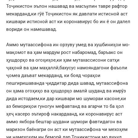
Тоҷикистон эълон нашавад ва масъулин тавре рафтор
мекарданд,ки гӯё Тоҷикистон як давлати истисноӣ аст
кишвари истисноӣ аст ки коронавирус бо ин ё он далел
вориди он намешавад.
Аммо мутаассифона ин орзуву умед ва хушбиниҳои мо-
мақомот ва ҳам мардум рост набаромад, баръакс он
ҳушдорҳо ва огоҳиҳое,ки ҳам мутахассисони сатҳи
ҷаҳонӣ ва ҳам маҳаллӣ,бахусус намояндагони фаъоли
ҷомеа даъват мекарданд, ки бояд чораҳои
пешгиришаванда ҷиддитар дида шавад, мутаассифона
он ҳама огоҳиҳо ва ҳушдорҳо амалӣ шуданд ва имрӯз
дида истодаем,ки дар кишвари мо шумораи касоне,ки
аз бемориҳои гуногун мефавтанд ва агарчи то ба ҳол
ҳеҷ касеро эътироф накардаанд, ки коронавирус аст
аммо якбора бештар шудани шумори фавтидагон ва
маризон баёнагри он аст ки мутаассифона чи мехоҳем
чи намехоҳем ин беморӣ дар Тоҷикистони мо вуҷуд