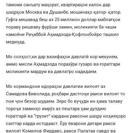
тамоми санъату маҳорат, квартираҳои калон дар
шаҳрҳои Москва ва Душанбе, мошинаҳо қатор- қатор.
Гуфта мешавад беш аз 25 миллион доллар маблағҳои
пораву ришваву фурӯши замин, моликияти ба чашм
намоёни Раҷаббой Аҳмадзода-Қофлонбойро ташкил
медиҳад.
Мо солҳост,ки дар вазифаҳои давлатӣ кор мекунем,
аммо мисли Аҳмадзода порахӯри гузаро ва ғоратгари
моликияти мардум ва давлатро надидаем.
Мо кормандони идораҳои давлатии вилоят аз
Самадова Биволида, роҳбари дастгоҳи раиси вилоят то
пои ҷон безор шудаем. Зеро бо вуҷуди ин ҳама талаву
тороҷи заминҳо имрӯз аз пештара ҳам дуздию
ғоратгарӣ ва “грузит” кардани раисони шаҳру ноҳияҳоро
сахттар карда истодааст. Ёру ёварони дигари раиси
вилоят Комилов Фирдавс, раиси Палатаи савдо ва