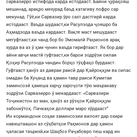
сарвазирро истифода карда истодааст. Байни ҷӯраҳояш
мешинад, арақро мехурад баъд катагиву лофро сар
мекунад. Гӯё,ки Сарвазир ӯро сахт дастгирӣ карда
истодааст. Ваъда шудааст,ки Расулзода ҷояшро ба
Аҳмадзода ваъда кардааст. Вақте маст мешудааст
мегуфтааст,ки чанд бор бо Эмомалӣ Раҳмонов арақ
хурда ва аз ӯ ҳам чунин ваъда гирифтааст. Як бор дар
айни авҷи мастӣ гуфтааст,ки барои зодрӯзи оилаи
Қоҳир Расулзода чандин борҳо тӯҳфаҳо бурдааст.
Гуфтааст ҳанӯз аз давраи раисӣ дар Қайроққум ва сипас
омадан ба Хуҷанд ва ҳамин тавр раиси Кумитаи
заминсозӣ ҳамеша харҷу хароҷоти тӯю маъракаву
зодрӯзи Сарвазирро ӯ мекардааст: «Сарвазири
Тоҷикистон аз ман, ҳанӯз аз рӯзҳои Қайроққум
забонкӯтоҳ. Пачкаҳои доллари маро хӯрдааст”
Ин кормандони соҳаи заминсозии вилоят дар охири
навиштаашон аз сӯҳбатҳои Раҳмонов дар ҳамон
ҷаласаи таърихӣ,ки Шаҳбоз Раҷабовро пеш кард ин