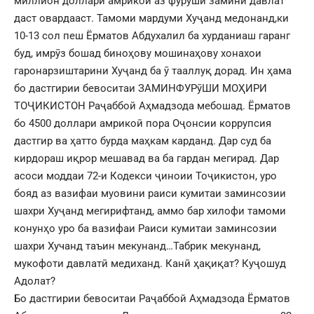
миллион доллари амрикоӣ аз фурӯши замини давлат
даст овардааст. Тамоми мардуми Хуҷанд медонанд,ки
10-13 сол пеш Ёрматов Абдухалил ба хурданиаш гаранг
буд, имрӯз бошад биноҳову мошинаҳову хонахои
гаронарзиштарини Хуҷанд ба ӯ тааллуқ дорад. Ин ҳама
бо дастгирии бевоситаи ЗАМИНФУРӯШИ МОҲИРИ
ТОҶИКИСТОН Раҷаббой Аҳмадзода мебошад. Ёрматов
бо 4500 доллари амрикоӣ пора Оҷонсии коррупсия
дастгир ва ҳатто бурда маҳкам карданд. Дар суд ба
кирдораш иқрор мешавад ва ба гардан мегирад. Дар
асоси моддаи 72-и Кодекси ҷиноии Тоҷикистон, уро
бояд аз вазифаи муовини раиси кумитаи заминсозии
шахри Хуҷанд мегирифтанд, аммо бар хилофи тамоми
конунҳо уро ба вазифаи Раиси кумитаи заминсозии
шахри Хучанд таъин мекунанд…Табрик мекунанд,
мукофоти давлатӣ медиханд. Канӣ ҳақиқат? Куҷошуд
Адолат?
Бо дастгирии бевоситаи Раҷаббой Аҳмадзода Ёрматов