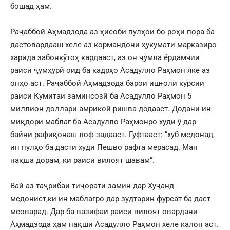
бошад ҳам.
Раҷаббой Аҳмадзода аз ҳисоби пулҳои бо роҳи пора ба
дастовардааш хеле аз кормандони ҳукумати марказиро
харида забонкӯтоҳ кардааст, аз он ҷумла ёрдамчии
раиси ҷумҳурӣ оид ба кадрҳо Асадулло Раҳмон яке аз
онҳо аст. Раҷаббой Аҳмадзода барои ишғоли курсии
раиси Кумитаи заминсозӣ ба Асадулло Раҳмон 5
миллион доллари амрикоӣ ришва додааст. Додани ин
миқдори маблағ ба Асадулло Раҳмонро худи ӯ дар
байни рафиқонаш лоф задааст. Гуфтааст: “хуб медонад,
ин пулҳо ба дасти худи Пешво рафта мерасад. Ман
нақша дорам, ки раиси вилоят шавам”.
Вай аз таҷрибаи тиҷорати замин дар Хуҷанд
медонист,ки ин маблағро дар зудтарин фурсат ба даст
меоварад. Дар ба вазифаи раиси вилоят овардани
Аҳмадзода ҳам нақши Асадулло Раҳмон хеле калон аст.