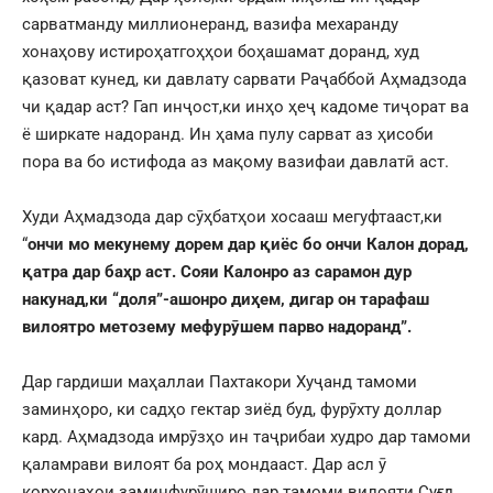
сарватманду миллионеранд, вазифа мехаранду
хонаҳову истироҳатгоҳҳои боҳашамат доранд, худ
қазоват кунед, ки давлату сарвати Раҷаббой Аҳмадзода
чи қадар аст? Гап инҷост,ки инҳо ҳеҷ кадоме тиҷорат ва
ё ширкате надоранд. Ин ҳама пулу сарват аз ҳисоби
пора ва бо истифода аз мақому вазифаи давлатӣ аст.
Худи Аҳмадзода дар сӯҳбатҳои хосааш мегуфтааст,ки
“
ончи мо мекунему дорем дар қиёс бо ончи Калон дорад,
қатра дар баҳр аст. Сояи Калонро аз сарамон дур
накунад,ки “доля”-ашонро диҳем, дигар он тарафаш
вилоятро метозему мефурӯшем парво надоранд”.
Дар гардиши маҳаллаи Пахтакори Хуҷанд тамоми
заминҳоро, ки садҳо гектар зиёд буд, фурӯхту доллар
кард. Аҳмадзода имрӯзҳо ин таҷрибаи худро дар тамоми
қаламрави вилоят ба роҳ мондааст. Дар асл ӯ
корхонаҳои заминфурӯширо дар тамоми вилояти Суғд