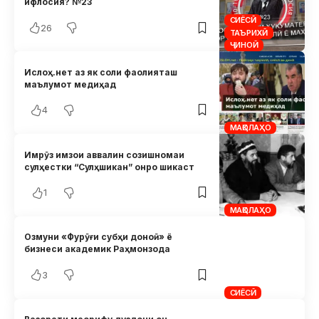
ифлосия? №23
СИЁСӢ
26
ТАЪРИХӢ
ҶИНОӢ
Ислоҳ.нет аз як соли фаолияташ
маълумот медиҳад
4
МАҚОЛАҲО
Имрӯз имзои аввалин созишномаи
сулҳестки “Сулҳшикан” онро шикаст
1
МАҚОЛАҲО
Озмуни «Фурӯғи субҳи доноӣ» ё
бизнеси академик Раҳмонзода
3
СИЁСӢ