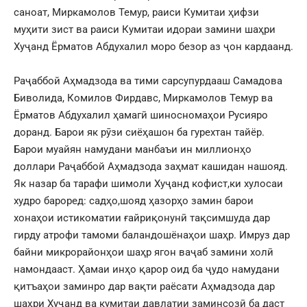
саноат, Миркамолов Темур, раиси Кумитаи ҳифзи
муҳити зист ва раиси Кумитаи идораи замини шаҳри
Хуҷанд Ёрматов Абдухалил моро безор аз ҷон кардаанд.
Раҷаббой Аҳмадзода ва тими сарсупурдааш Самадова
Биволида, Комилов Фирдавс, Миркамолов Темур ва
Ёрматов Абдухалил ҳамагӣ шиносномаҳои Русияро
доранд. Барои як рӯзи сиёҳашон ба гурехтан тайёр.
Барои муайян намудани манбаъи ин миллионҳо
доллари Раҷаббой Аҳмадзода заҳмат кашидан нашояд.
Як назар ба тарафи шимоли Хуҷанд кофист,ки хулосаи
худро бароред: садҳо,шояд ҳазорҳо замин барои
хонаҳои истикоматии ғайриқонунӣ тақсимшуда дар
гирду атрофи тамоми баландошёнаҳои шаҳр. Имруз дар
байни микрорайонҳои шаҳр ягон ваҷаб замини холӣ
намондааст. Ҳамаи инҳо қарор оид ба ҷудо намудани
қитъаҳои заминро дар вақти раёсати Аҳмадзода дар
шаҳри Хуҷанд ва кумитаи давлатии заминсозӣ ба даст