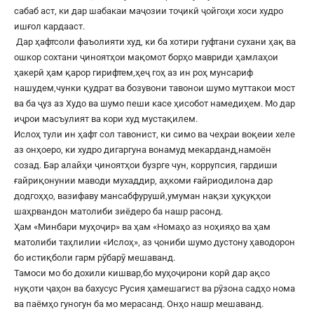
сабаб аст, ки дар шабакаи маҷозии тоҷикӣ ҷойгоҳи хоси худро
ишғол кардааст.
Дар ҳафтсоли фаъолияти худ, ки ба хотири гуфтани сухани ҳақ ва
ошкор сохтани ҷиноятҳои мақомот борҳо мавриди ҳамлаҳои
ҳакерӣ ҳам қарор гирифтем,ҳеҷ гоҳ аз ин роҳ мунсариф
нашудем,чунки қудрат ва бозувони тавонои шумо муттакои мост
ва ба ҷуз аз Худо ва шумо пеши касе ҳисобот намедиҳем. Мо дар
иҷрои масъулият ва кори худ мустақилем.
Ислоҳ тули ин ҳафт сол тавонист, ки симо ва чеҳраи воқеии хеле
аз онҳоеро, ки худро дигаргуна вонамуд мекарданд,намоён
созад. Бар алайҳи ҷиноятҳои бузрге чун, коррупсия, гардиши
ғайриқонунии маводи мухаддир, аҳкоми ғайриодилона дар
додгоҳҳо, вазифаву мансабфурушӣ,умуман нақзи ҳуқуқҳои
шаҳрвандон матолиби зиёдеро ба нашр расонд.
Ҳам «Минбари муҳоҷир» ва ҳам «Номаҳо аз ноҳияҳо ва ҳам
матолиби таҳлилии «Ислоҳ», аз ҷониби шумо дустону ҳаводорон
бо истиқболи гарм рӯбарӯ мешаванд.
Тамоси мо бо дохили кишвар,бо муҳоҷирони корӣ дар ақсо
нуқоти ҷаҳон ва бахусус Русия ҳамешагист ва рӯзона садҳо нома
ва паёмҳо гуногун ба мо мерасанд. Онҳо нашр мешаванд.