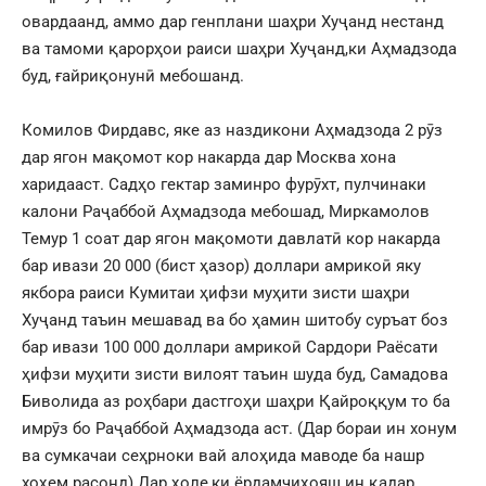
овардаанд, аммо дар генплани шаҳри Хуҷанд нестанд
ва тамоми қарорҳои раиси шаҳри Хуҷанд,ки Аҳмадзода
буд, ғайриқонунӣ мебошанд.
Комилов Фирдавс, яке аз наздикони Аҳмадзода 2 рӯз
дар ягон мақомот кор накарда дар Москва хона
харидааст. Садҳо гектар заминро фурӯхт, пулчинаки
калони Раҷаббой Аҳмадзода мебошад, Миркамолов
Темур 1 соат дар ягон мақомоти давлатӣ кор накарда
бар ивази 20 000 (бист ҳазор) доллари амрикоӣ яку
якбора раиси Кумитаи ҳифзи муҳити зисти шаҳри
Хуҷанд таъин мешавад ва бо ҳамин шитобу суръат боз
бар ивази 100 000 доллари амрикоӣ Сардори Раёсати
ҳифзи муҳити зисти вилоят таъин шуда буд, Самадова
Биволида аз роҳбари дастгоҳи шаҳри Қайроққум то ба
имрӯз бо Раҷаббой Аҳмадзода аст. (Дар бораи ин хонум
ва сумкачаи сеҳрноки вай алоҳида маводе ба нашр
хоҳем расонд) Дар ҳоле,ки ёрдамчиҳояш ин қадар