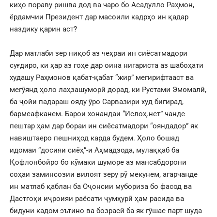
киҳо пораву ришва дод ва чаро бо Асадулло Раҳмон,
ёрдамчии Президент дар масоили кадрҳо ин қадар
наздику қарин аст?
Дар матлаби зер ниқоб аз чеҳраи ин сиёсатмадори
суғдиро, ки ҳар аз гоҳе дар оина нигариста аз шабоҳати
худашу Раҳмонов қабат-қабат “жир” мегирифтааст ва
мегӯянд ҳоло лаҳзашуморӣ дорад, ки Рустами Эмомалӣ,
ба ҷойи падараш ояду ӯро Сарвазири худ бигирад,
бармеафканем. Барои хонандаи “Ислоҳ.нет” чанде
пештар ҳам дар бораи ин сиёсатмадори “ояндадор” як
навиштаеро пешниҳод карда будем. Ҳоло бошад
идомаи “досияи сиёҳ”-и Аҳмадзода, мулаққаб ба
Қофлонбойро бо кӯмаки шуморе аз мансабдорони
соҳаи заминсозии вилоят зеру рӯ мекунем, агарчанде
ин матлаб қаблан ба Оҷонсии мубориза бо фасод ва
Дастгоҳи иҷроияи раёсати ҷумҳурӣ ҳам расида ва
бидуни кадом эътино ва бозрасӣ ба як гӯшае парт шуда