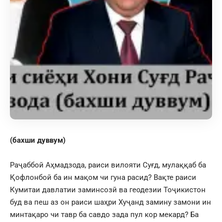
(бахши дуввум)
Раҷаббой Аҳмадзода, раиси вилояти Суғд, мулаққаб ба
Қофлонбой ба ин мақом чи гуна расид? Вақте раиси
Кумитаи давлатии заминсозӣ ва геодезии Тоҷикистон
буд ва пеш аз он раиси шаҳри Хуҷанд замину замони ин
минтақаро чи тавр ба савдо зада пул кор мекард? Ба