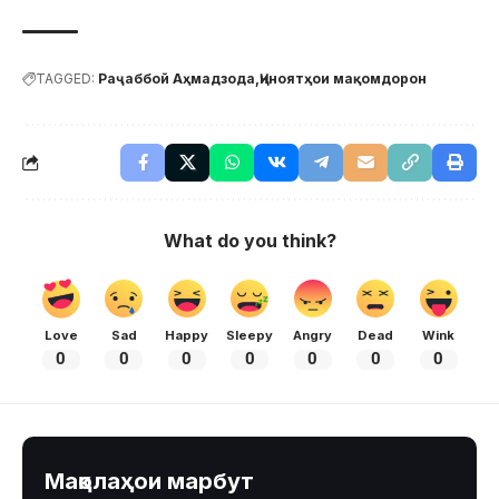
TAGGED:
Раҷаббой Аҳмадзода
Ҷиноятҳои мақомдорон
What do you think?
Love
Sad
Happy
Sleepy
Angry
Dead
Wink
0
0
0
0
0
0
0
Мақолаҳои марбут