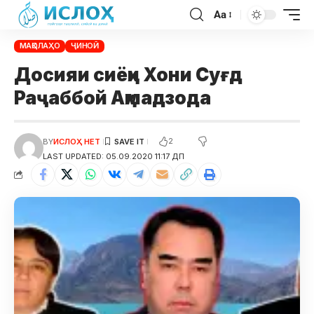
Aa
МАҚОЛАҲО
ҶИНОӢ
Досияи сиёҳи Хони Суғд
Раҷаббой Аҳмадзода
2
BY
ИСЛОҲ НЕТ
LAST UPDATED: 05.09.2020 11:17 ДП