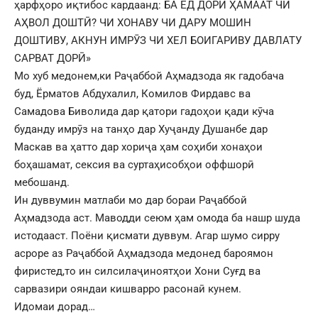
ҳарфҳоро иқтибос кардаанд: БА ЁД ДОРӢ ҲАМААТ ЧИ
АҲВОЛ ДОШТӢ? ЧИ ХОНАВУ ЧИ ДАРУ МОШИН
ДОШТИВУ, АКНУН ИМРӮЗ ЧИ ХЕЛ БОИГАРИВУ ДАВЛАТУ
САРВАТ ДОРӢ»
Мо хуб медонем,ки Раҷаббой Аҳмадзода як гадобача
буд, Ёрматов Абдухалил, Комилов Фирдавс ва
Самадова Биволида дар қатори гадоҳои қади кӯча
буданду имрӯз на танҳо дар Хуҷанду Душанбе дар
Маскав ва ҳатто дар хориҷа ҳам соҳиби хонаҳои
боҳашамат, сексия ва суртаҳисобҳои оффшорӣ
мебошанд.
Ин дуввумин матлаби мо дар бораи Раҷаббой
Аҳмадзода аст. Маводди сеюм ҳам омода ба нашр шуда
истодааст. Поёни қисмати дуввум. Агар шумо сирру
асроре аз Раҷаббой Аҳмадзода медонед бароямон
фиристед,то ин силсилаҷиноятҳои Хони Суғд ва
сарвазири ояндаи кишварро расонаӣ кунем.
Идомаи дорад…