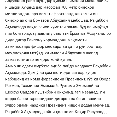
Абдухалил раис шуд. Дар қисми шимолии маҳаллаи 32-
и шаҳри Хуҷанд дар масофаи 700 метр биноҳои
миллиондоллара қомат афрохтаанд, ки хамаи он
биноҳо аз они Ёрматов Абдухалил мебошад. Раҷаббой
Аҳмадзода вақте раиси кумитаи замин буд ва имрӯзҳо
низ боигариҳову давлату савлати Ёрматов Абдухалилро
дида дигар Раисону кормандони мақомоти
заминсозиро фишор меовард ва ҳатто рӯи рост дар
маҷлисҳояш мегӯяд, ки «мисли Абдухалил шавед
ҳамаатон» агар не ҷоро холӣ кунед.
Аммо як одати имрӯзҳо аҷибе пайдо кардааст Раҷаббой
Аҳмадзода. Ҳам ӯ ва ҳам шогирдонаш дар куҷое
набошанд аз номи фарзандони Президент, гӯё ки Озода
Рахмон, Таҳминаи Эмомалӣ, Рустами Эмомалӣ ва
Шоҳрух Саидов пуштибони онҳоанд, гап мезанад. Ин
корро барои тарсонидани дигарон ва бо ин васила
худро одами наздики Президент нишон додан мекунад.
Раҷаббой Аҳмадзода айни ҳол номи Коҳир Расулзода,