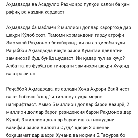
Аҳмадзода ва Асадулло Раҳмонро пулҳои калон ба ҳам
рафиқ ва наздик кардааст.
Аҳмадзода ба маблағи 2 миллион доллар қароргоҳе дар
шаҳри Кӯлоб сохт. Тамоми кормандони гирду атрофи
Эмомалӣ Раҳмонов бохабаранд, ки он аз ҳисоби худи
Раҷаббой Аҳмадзода вақте раиси Кумитаи давлатии
заминсозӣ буд, бунёд шудааст. Ин қадар пул аз куҷо?
Албатта, аз фурӯш ва тиҷорати заминҳои шаҳри Хуҷанд
ва атрофи он.
Раҷаббой Аҳмадзода, аз авлоди Хоҷа Аҳрори Валӣ нест
ва аз бобояш “клад”-и тиллову нуқра мерос
нагирифтааст. Аммо 5 миллион доллар барои вазирӣ, 2
миллион доллар барои резиденсия барои Раҳмонов дар
Кӯлоб, 3 миллион доллар барои ишғол намудани
вазифаи раиси вилояти Суғд,4 қасри 3 ошёнаи
боҳашамат дар шаҳри Хуҷанд ва ноҳияи Б.Ғафуров бо