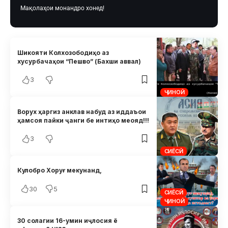
Мақолаҳои монандро хонед!
Шикояти Колхозободиҳо аз
хусурбачаҳои “Пешво” (Бахши аввал)
3
ҶИНОӢ
Ворух ҳаргиз анклав набуд аз иддаъои
ҳамсоя пайки ҷанги бе интиҳо меояд!!!
3
СИЁСӢ
Кулобро Хоруғ мекунанд,
30
5
СИЁСӢ
ҶИНОӢ
30 солагии 16-умин иҷлосия ё