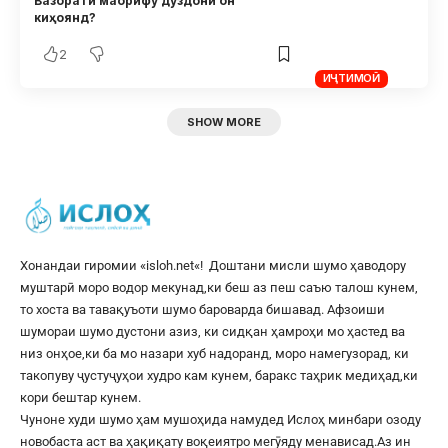
Вазорати маорифу дуздони он
киҳоянд?
2
ИҶТИМОӢ
SHOW MORE
Хонандаи гиромии «
isloh.net
«! Доштани мисли шумо ҳаводору
муштарӣ моро водор мекунад,ки беш аз пеш саъю талош кунем,
то хоста ва тавақуъоти шумо бароварда бишавад. Афзоиши
шумораи шумо дустони азиз, ки сидқан ҳамроҳи мо ҳастед ва
низ онҳое,ки ба мо назари хуб надоранд, моро намегузорад, ки
такопуву ҷустуҷуҳои худро кам кунем, баракс таҳрик медиҳад,ки
кори бештар кунем.
Чуноне худи шумо ҳам мушоҳида намудед Ислоҳ минбари озоду
новобаста аст ва ҳақиқату воқеиятро мегӯяду менависад.Аз ин