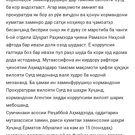
ба кор андохтааст. Агар мақомоти амният ва
прокуратура як бор аз рӯи виҷдон ва қонун кормандони
кумитаи заминро дар сатҳи ноҳияҳо ва ҷамоатҳо
бисанҷанд бисёрии онҳо як ё дуву се маротиба ба чанги
6-ой отдели Шуҳрат Раҳимзода ҷияни Рамазон Ниҳонӣ
афтода бар ивази доля озод шудааст. Ё коррупсия
ғалтида боз бар ивази пул раҳо шуда ба кори худ идома
дода истодаанд. Мутаассифона ин кирдору рафтори
ҷиноятии Аҳмадзодаро тамоми мақомоти ҳифзи ҳуқуқи
вилояти Суғд медонанд вале худро ба нодонӣ
мезананд. Ба ҳамаи ин заминфурушиҳо кормандони
Прокуратураи вилояти Суғд ва шаҳри Хуҷанд,
кормандони Агентии зидди коррупсияи вилоят шарик
мебошанд.
Сумчинаки асосии Раҷаббой Аҳмадзода, оддитарин
мутахассиси замин, раиси кумитаи заминсозии шаҳри
Хуҷанд Ёрматов Абухалил на кам аз 15 (понздаҳ)