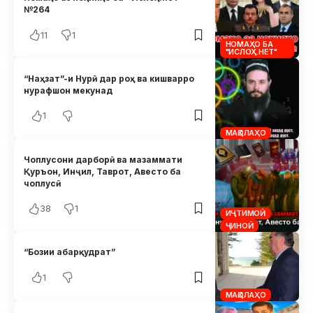
№264
11
1
НОМАҲО БА
"ИСЛОҲ.НЕТ"
“Наҳзат”-и Нурӣ дар роҳ ва кишварро
нурафшон мекунад
1
МАҚОЛАҲО
Чоплусони дарборӣ ва мазаммати
Қуръон, Инҷил, Таврот, Авесто ба
чоплусӣ
38
1
ИҶТИМОӢ
ҶИНОӢ
“Бозии абарқудрат”
1
МАҚОЛАҲО