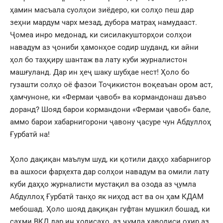
ҳамин масъала суолҳои зиёдеро, ки солҳо пеш дар
зеҳни мардум чарх мезад, дубора матраҳ намудааст.
Ҷомеа инро медонад, ки сисилакушторҳои солҳои
навадум аз ҷониби ҳамонҳое содир шуданд, ки айни
ҳол бо таҳқиру шантаж ва лату куби журналистон
машғуланд. Дар ин ҳеҷ шаку шубҳае нест! Ҳоло бо
гузашти солҳо оё фазои Тоҷикистон воқеаъан ором аст,
ҳамчуноне, ки «Фермаи ҷавоб» ва кормандонаш даъво
доранд? Шояд барои кормандони «Фермаи ҷавоб» бале,
аммо барои хабарнигорони ҷавону ҷасуре чун Абдуллоҳ
Ғурбатӣ на!
Ҳоло дақиқан маълум шуд, ки қотили даҳҳо хабарнигор
ва ашхоси фарҳехта дар солҳои навадум ва омили лату
куби даҳҳо журналисти мустақил ва озода аз ҷумла
Абдуллоҳ Ғурбатӣ танҳо як ниҳод аст ва он ҳам КДАМ
мебошад. Ҳоло шояд дақиқан гуфтан мушкил бошад, ки
саҳми ВКД дар ин ҳодисаҳо, аз ҷумла ҳаводиси охир аз