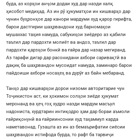
буда, аз корҳои анҷом додаи худ дар назди халқ
ҳисобот медиҳад. Аз ин рӯ ҳукуматҳои ин кишварҳо дар
чунин буҳронҳое дар канори мардуми худ қарор гирифта,
барои дастгирии шаҳрвандони худ барномаҳои
мушаххас таҳия намуда, сабукиҳои зиёдеро аз қабили
таътил дар пардохти молиёт ва андоз, таътил дар
пардохти қарзҳои бонкӣ ва ғайра дар назар мегиранд.
Аз тарафи дигар дар расонидани ахбори саривақтӣ ва
дақиқ ба шаҳрвандон мусоидат намуда, заминаро барои
пайдоиши ахбори носаҳеҳ ва дурӯғ аз байн мебаранд.
Танҳо дар кишварҳои дорои низоми авторитарие чун
Тоҷикистон аст, ки ҳокимон солҳои зиёде ҳукумат
меронанд ва ҳеҷ гоҳ худро назди мардум масъул
надониста, хурдтарин интиқодро ҳам дар бораи аъмоли
ғайриқонунӣ ва ғайриинсонии худ таҳаммул карда
наметавонад. Гузашта аз ин аз бемаърифатии сиёсии
шаҳрвандон истифода бурда, то рафт ба тарвиҷи