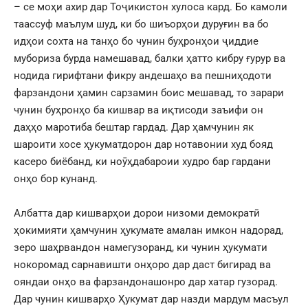
– се моҳи ахир дар Тоҷикистон хулоса кард. Бо камоли
таассуф маълум шуд, ки бо шиъорҳои дуруғин ва бо
идҳои сохта на танҳо бо чунин буҳронҳои ҷиддие
мубориза бурда намешавад, балки ҳатто кибру ғурур ва
нодида гирифтани фикру андешаҳо ва пешниҳодоти
фарзандони ҳамин сарзамин боис мешавад, то зарари
чунин буҳронҳо ба кишвар ва иқтисоди заъифи он
даҳҳо маротиба бештар гардад. Дар ҳамчунин як
шароити хосе ҳукуматдорон дар нотавонии худ бояд
касеро биёбанд, ки ноӯҳдабароии худро бар гардани
онҳо бор кунанд.
Албатта дар кишварҳои дорои низоми демократӣ
ҳокимияти ҳамчунин ҳукумате амалан имкон надорад,
зеро шаҳрвандон намегузоранд, ки чунин ҳукумати
нокоромад сарнавишти онҳоро дар даст бигирад ва
ояндаи онҳо ва фарзандонашонро дар хатар гузорад.
Дар чунин кишварҳо Ҳукумат дар назди мардум масъул