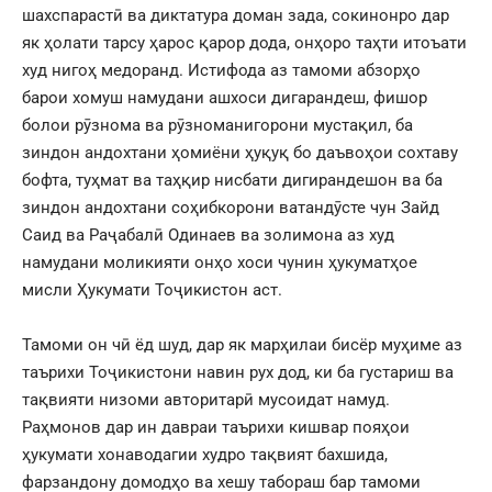
шахспарастӣ ва диктатура доман зада, сокинонро дар
як ҳолати тарсу ҳарос қарор дода, онҳоро таҳти итоъати
худ нигоҳ медоранд. Истифода аз тамоми абзорҳо
барои хомуш намудани ашхоси дигарандеш, фишор
болои рӯзнома ва рӯзноманигорони мустақил, ба
зиндон андохтани ҳомиёни ҳуқуқ бо даъвоҳои сохтаву
бофта, туҳмат ва таҳқир нисбати дигирандешон ва ба
зиндон андохтани соҳибкорони ватандӯсте чун Зайд
Саид ва Раҷабалӣ Одинаев ва золимона аз худ
намудани моликияти онҳо хоси чунин ҳукуматҳое
мисли Ҳукумати Тоҷикистон аст.
Тамоми он чӣ ёд шуд, дар як марҳилаи бисёр муҳиме аз
таърихи Тоҷикистони навин рух дод, ки ба густариш ва
тақвияти низоми авторитарӣ мусоидат намуд.
Раҳмонов дар ин давраи таърихи кишвар пояҳои
ҳукумати хонаводагии худро тақвият бахшида,
фарзандону домодҳо ва хешу табораш бар тамоми