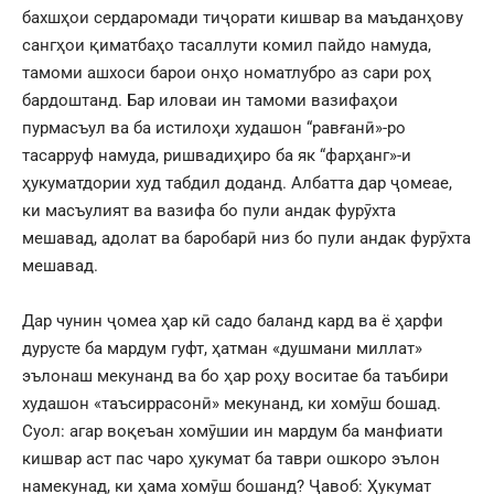
бахшҳои сердаромади тиҷорати кишвар ва маъданҳову
сангҳои қиматбаҳо тасаллути комил пайдо намуда,
тамоми ашхоси барои онҳо номатлубро аз сари роҳ
бардоштанд. Бар иловаи ин тамоми вазифаҳои
пурмасъул ва ба истилоҳи худашон “равғанӣ»-ро
тасарруф намуда, ришвадиҳиро ба як “фарҳанг»-и
ҳукуматдории худ табдил доданд. Албатта дар ҷомеае,
ки масъулият ва вазифа бо пули андак фурӯхта
мешавад, адолат ва баробарӣ низ бо пули андак фурӯхта
мешавад.
Дар чунин ҷомеа ҳар кӣ садо баланд кард ва ё ҳарфи
дурусте ба мардум гуфт, ҳатман «душмани миллат»
эълонаш мекунанд ва бо ҳар роҳу воситае ба таъбири
худашон «таъсиррасонӣ» мекунанд, ки хомӯш бошад.
Суол: агар воқеъан хомӯшии ин мардум ба манфиати
кишвар аст пас чаро ҳукумат ба таври ошкоро эълон
намекунад, ки ҳама хомӯш бошанд? Ҷавоб: Ҳукумат