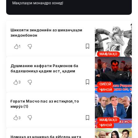
Мақолаҳои монандро хонед!
Шикояти зиндониён аз шиканҷаҳои
зиндонбонон
1
МАҚОЛАҲО
Душманию нафрати Раҳмонов ба
бадахшониҳо қадим аст, қадим
3
СИЁСӢ
ҶИНОӢ
Ғорати Масчо пас аз истиқлол,то
имрӯз (1)
3
МАҚОЛАҲО
ҶИНОӢ
Номаҳо аз ноҳияҳо ба «Ислоҳ.нет»