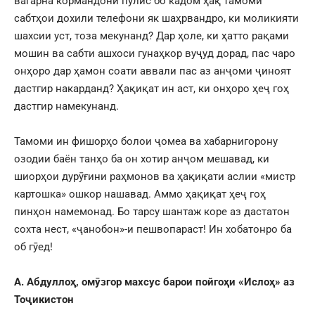
вагарна кормандони пулис бо кадом ҳақ тамоми
сабтҳои дохили телефони як шаҳрвандро, ки моликияти
шахсии уст, тоза мекунанд? Дар ҳоле, ки ҳатто рақами
мошин ва сабти ашхоси гунаҳкор вуҷуд дорад, пас чаро
онҳоро дар ҳамон соати аввали пас аз анҷоми ҷиноят
дастгир накарданд? Ҳақиқат ин аст, ки онҳоро ҳеҷ гоҳ
дастгир намекунанд.
Тамоми ин фишорҳо болои ҷомеа ва хабарнигорону
озодии баён танҳо ба он хотир анҷом мешавад, ки
шиорҳои дурӯғини раҳмонов ва ҳақиқати аслии «мистр
картошка» ошкор нашавад. Аммо ҳақиқат ҳеҷ гоҳ
пинҳон намемонад. Бо тарсу шантаж коре аз дастатон
сохта нест, «ҷанобон»-и пешвопараст! Ин хобатонро ба
об гӯед!
А. Абдуллоҳ, омӯзгор махсус барои пойгоҳи «Ислоҳ» аз
Тоҷикистон