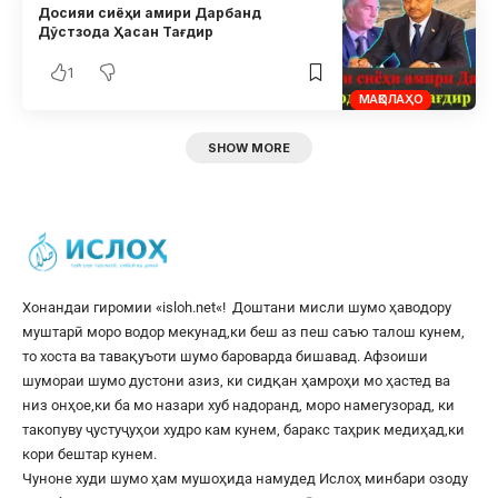
Досияи сиёҳи амири Дарбанд
Дӯстзода Ҳасан Тағдир
1
МАҚОЛАҲО
SHOW MORE
Хонандаи гиромии «
isloh.net
«! Доштани мисли шумо ҳаводору
муштарӣ моро водор мекунад,ки беш аз пеш саъю талош кунем,
то хоста ва тавақуъоти шумо бароварда бишавад. Афзоиши
шумораи шумо дустони азиз, ки сидқан ҳамроҳи мо ҳастед ва
низ онҳое,ки ба мо назари хуб надоранд, моро намегузорад, ки
такопуву ҷустуҷуҳои худро кам кунем, баракс таҳрик медиҳад,ки
кори бештар кунем.
Чуноне худи шумо ҳам мушоҳида намудед Ислоҳ минбари озоду