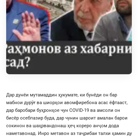
Дар дунёи мутамаддин ҳукумате, ки бунёди он бар
мабнои дурӯғ ва шиорҳои авомфиребона асас ёфтааст,
дар баробари буҳронҳое чун COVID-19 ва амсоли он
бисёр осебпазир буда, дар чунин шароит амалан барои
сокинон ва шаҳрвандонаш ҳеҷ кореро анҷом дода
наметавонад. Инро метавон аз таҷрибаи талхи ҳамин ду