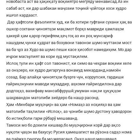
новобаста аст ва ҳақиқату воқеиятро мегӯяду менависад.Аз ин
сабаб аст, ки дар шабакаи маҷозии тоҷикӣ ҷойгоҳи хоси худро
ишғол кардааст.
Дар ҳафтсоли фаъолияти худ, ки ба хотири гуфтани сухани ҳақ ва
ошкор сохтани ҷиноятҳои мақомот борҳо мавриди ҳамлаҳои
ҳакерӣ ҳам қарор гирифтем,ҳеҷ гоҳ аз ин роҳ мунсариф
нашудем,чунки қудрат ва бозувони тавонои шумо муттакои мост
ва ба ҷуз аз Худо ва шумо пеши касе ҳисобот намедиҳем. Мо дар
иҷрои масъулият ва кори худ мустақилем.
Ислоҳ тули ин ҳафт сол тавонист, ки симо ва чеҳраи воқеии хеле
аз онҳоеро, ки худро дигаргуна вонамуд мекарданд,намоён
созад. Бар алайҳи ҷиноятҳои бузрге чун, коррупсия, гардиши
ғайриқонунии маводи мухаддир, аҳкоми ғайриодилона дар
додгоҳҳо, вазифаву мансабфурушӣ,умуман нақзи ҳуқуқҳои
шаҳрвандон матолиби зиёдеро ба нашр расонд.
Ҳам «Минбари муҳоҷир» ва ҳам «Номаҳо аз ноҳияҳо ва ҳам
матолиби таҳлилии «Ислоҳ», аз ҷониби шумо дустону ҳаводорон
бо истиқболи гарм рӯбарӯ мешаванд.
Тамоси мо бо дохили кишвар,бо муҳоҷирони корӣ дар ақсо
нуқоти ҷаҳон ва бахусус Русия ҳамешагист ва рӯзона садҳо нома
ва паёмҳо гуногун ба мо мерасанд. Онҳо нашр мешаванд.