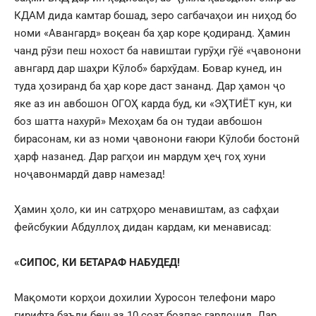
КДАМ дида камтар бошад, зеро сагбачаҳои ин ниҳод бо
номи «Авангард» воқеан ба ҳар коре қодиранд. Ҳамин
чанд рӯзи пеш нохост ба навиштаи гурӯҳи гӯё «ҷавонони
авнгард дар шаҳри Кӯлоб» бархӯдам. Бовар кунед, ин
туда ҳозиранд ба ҳар коре даст зананд. Дар ҳамон ҷо
яке аз ин авбошон ОГОҲ карда буд, ки «ЭҲТИЁТ кун, ки
боз шатта нахурӣ» Мехоҳам ба он тудаи авбошон
бирасонам, ки аз номи ҷавонони ғаюри Кӯлоби бостонӣ
ҳарф назанед. Дар рагҳои ин мардум ҳеҷ гоҳ хуни
ноҷавонмардӣ давр намезад!
Ҳамин ҳоло, ки ин сатрҳоро менавиштам, аз сафҳаи
фейсбукии Абдуллоҳ дидан кардам, ки менависад:
«СИПОС, КИ БЕТАРАФ НАБУДЕД!
Мақомоти корҳои дохилии Хуросон телефони маро
гирифта баъди беш аз 10 соат бозпас гардонид. Дар