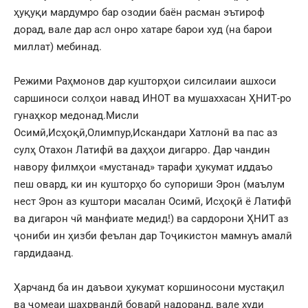
ҳуқуқи мардумро бар озодии баён расман эътироф
дорад, вале дар асл онро хатаре барои худ (на барои
миллат) мебинад.
Режими Раҳмонов дар кушторҳои силсилаии ашхоси
саршиноси солҳои навад ИНОТ ва мушаххасан ҲНИТ-ро
гунаҳкор медонад.Мисли
Осимӣ,Исҳоқӣ,Олимпур,Искандари Хатлонӣ ва пас аз
сулҳ Отахон Латифӣ ва даҳҳои дигарро. Дар чандин
навору филмҳои «мустанад» тарафи ҳукумат иддаъо
пеш овард, ки ин кушторҳо бо супориши Эрон (маълум
нест Эрон аз куштори масалан Осимӣ, Исҳоқӣ ё Латифӣ
ва дигарон чӣ манфиате медид!) ва сардорони ҲНИТ аз
ҷониби ин ҳизби феълан дар Тоҷикистон мамнуъ амалӣ
гардидаанд.
Ҳарчанд ба ин даъвои ҳукумат коршиносони мустақил
ва ҷомеаи шаҳрвандӣ боварӣ надоранд, вале худи