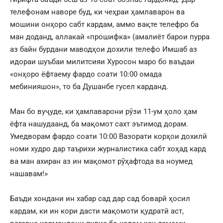
телефонам наворе буд, ки чеҳраи ҳамлаварон ва
мошини онҳоро сабт кардам, аммо вақте телефро ба
ман доданд, аллакай «прошифка» (амалиёт барои пурра
аз байн бурдани маводҳои дохили телефо Имшаб аз
идораи шуъбаи милитсияи Хуросон маро бо ваъдаи
«онҳоро ёфтаему фардо соати 10:00 омада
мебинияшон», то ба Душанбе гусел карданд.
Ман бо вуҷуде, ки ҳамлаварони рӯзи 11-ум ҳоло ҳам
ёфта нашудаанд, ба мақомот сахт эътимод дорам.
Умедворам фардо соати 10:00 Вазорати корҳои дохилӣ
номи худро дар таърихи журналистика сабт хоҳад кард
ва ман ахиран аз ин мақомот рӯҳафтода ва ноумед
нашавам!»
Баъди хондани ин хабар сад дар сад боварӣ ҳосил
кардам, ки ин кори дасти мақомоти қудратӣ аст,