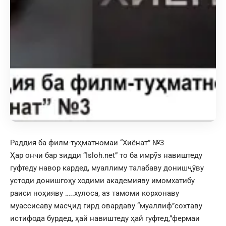
Раддия ба филм-туҳматномаи “Хиёнат” №3
Ҳар ончи бар зидди “Isloh.net” то ба имрӯз навиштеду
гуфтеду навор кардед, муаллиму талабаву донишҷӯву
устоди донишгоҳу ходими академияву имомхатибу
раиси ноҳияву …..хулоса, аз тамоми корхонаву
муассисаву масҷид гирд овардаву “муаллиф”сохтаву
истифода бурдед, ҳай навиштеду ҳай гуфтед,”фермаи