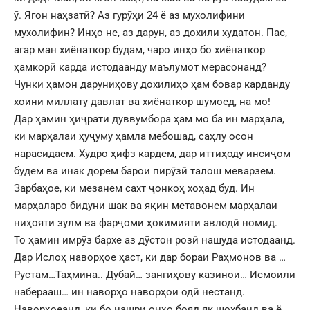
ӯ. Ягон наҳзатӣ? Аз гурӯҳи 24 ё аз мухолифини
мухолифин? Инҳо не, аз дарун, аз дохили худатон. Пас,
агар ман хиёнаткор будам, чаро инҳо бо хиёнаткор
ҳамкорӣ карда истодаанду маълумот мерасонанд?
Чунки ҳамон даруниҳову дохилиҳо ҳам бовар карданду
хоини миллату давлат ва хиёнаткор шумоед, на мо!
Дар ҳамин ҳиҷрати дуввумбора ҳам мо ба ин марҳала,
ки марҳалаи ҳуҷуму ҳамла мебошад, саҳлу осон
нарасидаем. Худро ҳифз кардем, дар иттиҳоду инсиҷом
будем ва инак дорем барои пирӯзӣ талош меварзем.
Зарбаҳое, ки мезанем сахт ҷонкоҳ хоҳад буд. Ин
марҳаларо бидуни шак ва яқин метавонем марҳалаи
ниҳояти зулм ва фарҷоми ҳокимияти авлодӣ номид.
То ҳамин имрӯз бархе аз дӯстон розӣ нашуда истодаанд.
Дар Ислоҳ наворҳое ҳаст, ки дар бораи Раҳмонов ва …
Рустам…Таҳмина.. Дубай… зангиҳову казинои… Исмоили
наберааш… ин наворҳо наворҳои одӣ нестанд.
Наворҳоеанд, ки бо нашри онҳо бояд як шохбанд ва ё