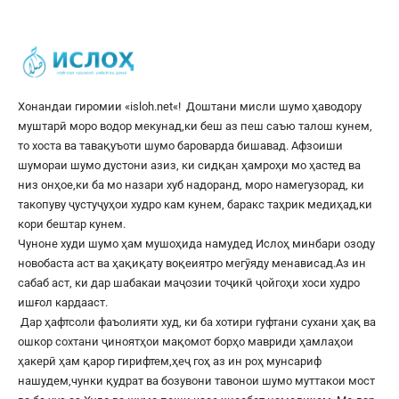
Хонандаи гиромии «
isloh.net
«! Доштани мисли шумо ҳаводору
муштарӣ моро водор мекунад,ки беш аз пеш саъю талош кунем,
то хоста ва тавақуъоти шумо бароварда бишавад. Афзоиши
шумораи шумо дустони азиз, ки сидқан ҳамроҳи мо ҳастед ва
низ онҳое,ки ба мо назари хуб надоранд, моро намегузорад, ки
такопуву ҷустуҷуҳои худро кам кунем, баракс таҳрик медиҳад,ки
кори бештар кунем.
Чуноне худи шумо ҳам мушоҳида намудед Ислоҳ минбари озоду
новобаста аст ва ҳақиқату воқеиятро мегӯяду менависад.Аз ин
сабаб аст, ки дар шабакаи маҷозии тоҷикӣ ҷойгоҳи хоси худро
ишғол кардааст.
Дар ҳафтсоли фаъолияти худ, ки ба хотири гуфтани сухани ҳақ ва
ошкор сохтани ҷиноятҳои мақомот борҳо мавриди ҳамлаҳои
ҳакерӣ ҳам қарор гирифтем,ҳеҷ гоҳ аз ин роҳ мунсариф
нашудем,чунки қудрат ва бозувони тавонои шумо муттакои мост