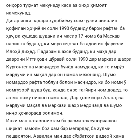
онҳоро туҳмат мекунеду касе аз онҳо ҳимоят
намекунад.
Дигар инки падари худобиёмурзам ҷузви аввалин
қофилаи ҳоҷиёни соли 1990 буданду барои рафтан ба
ҳаҷ ва кушода шудани ин масир 17 нома ба Маскав
навишта буданд, ки моро иҷозат ба адои ин фаризаи
Илоҳӣ диҳед. Падарам шахсе буданд, ки маҳз дар
даврони Иттиҳоди шӯравӣ соли 1990 дар маркази шаҳри
Қурғонтеппа масҷидеро бунёд намуданд, ки то имрӯз
мардуми ин маҳал дар он намоз мехонанд. Шумо
номардҳо рафта тоблуи болои масҷидро, ки бо номи ӯ
номгузорӣ шуда буд, канда онро тағйири ном додед, то
аз мо ному нишон намонад. Дар ҳоле инро Аллоҳ ва
мардуми маҳал ва маркази шаҳр медонанд ва шумо
инҷо ҳечкораед золимон.
Инки ман натавонистам ба расми хоксупориашон
ширкат намоям боз ҳам бар мегардад ба зулми
пешвоятон. Аввалан ман дар сӯҳбатҳои видеоӣ ҳама