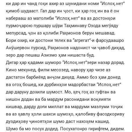
ки дар ин чанд гоҳи ахир аз шунидани номи “Ислоҳ.нет”
қимоб шудааст. Гап дар ин ҷост, ки ҳар гоҳ ин ва ё он
наберааш аз матолиби “Ислоҳ.нет” ва аз достонҳои
пурмоҷарою пуршару шӯри Таҳминаву Озода мегӯяду
мепурсад, ҷон аз қолиби Раҳмонов берун мешавад.
Бори охир, ки достони телех ва “агрегат”-и фарсудаашро
Анӯшервон пурсид, Раҳмонов надонист чи ҷавоб диҳад,
зеро дар пешаш Азизмо ҳам нишаста буд.
Дигар ҳар қадами шуморо “Ислоҳ.нет”зери назар дорад.
Кино мекунед, филм месозед, навору ҳар чизе аз
дастатон барбиёяд анҷом диҳед. Аммо боз ҳам донед
ва огоҳ бошед, ки дурбинҳои мадорбастаи “Ислоҳ.нет”
дар даруну дохили шумост. Мо, ҳеҷ гоҳ аз гуфтан ва
нишон додан ва ба мардум расонидани воқеияти
кишвар, дарду доғи миллат ва мардуми мазлуми тоҷик
ва аз ҳавлу ҳоли шахси шумоҳо, қалобиву фасодкориву
дуздиҳову ҷиноятҳои шумо даст нахоҳем кашид.
Шумо ба мо посух додед. Посухатонро гирифтем, дидем.