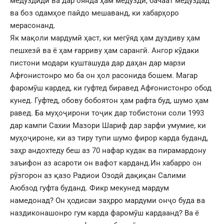
медуздидӣ ва дар оянда ҳам медуздӣ, бачаат медуздад
ва боз одамҳое пайдо мешаванд, ки хабарҳоро
мерасонанд.
Як мақоли мардумӣ ҳаст, ки мегӯяд ҳам дуздиву ҳам
пешхезӣ ва ё ҳам ғарриву ҳам сарангӣ. Ангор кӯдаки
пистони модари кушташуда дар даҳан дар марзи
Афғонистонро мо ба он ҳол расонида бошем. Магар
фаромӯш кардед, ки гуфтед биравед Афғонистонро обод
кунед. Гуфтед, обову бобоятон ҳам рафта буд, шумо ҳам
равед. Ба муҳоҷирони тоҷик дар тобистони соли 1993
дар кампи Сахии Мазори Шариф дар зарфи умумие, ки
муҳоҷироне, ки аз тиру тупи шумо фирор карда буданд,
заҳр андохтеду беш аз 70 нафар кудак ва пирамардону
заъифон аз асароти он вафот карданд.Ин хабарро он
рӯзгорон аз қазо Радиои Озодӣ дақиқан Салими
Аюбзод гуфта буданд. Фикр мекунед мардум
намедонад? Он ҳодисаи заҳрро мардуми онҷо буда ва
наздиконашонро гум карда фаромӯш кардаанд? Ва ё