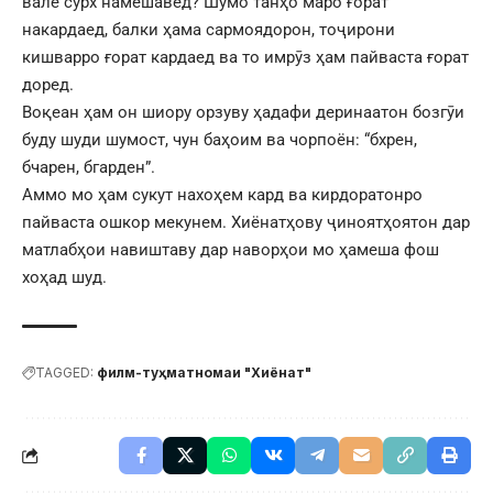
вале сурх намешавед? Шумо танҳо маро ғорат
накардаед, балки ҳама сармоядорон, тоҷирони
кишварро ғорат кардаед ва то имрӯз ҳам пайваста ғорат
доред.
Воқеан ҳам он шиору орзуву ҳадафи деринаатон бозгӯи
буду шуди шумост, чун баҳоим ва чорпоён: “бхрен,
бчарен, бгарден”.
Аммо мо ҳам сукут нахоҳем кард ва кирдоратонро
пайваста ошкор мекунем. Хиёнатҳову ҷиноятҳоятон дар
матлабҳои навиштаву дар наворҳои мо ҳамеша фош
хоҳад шуд.
TAGGED:
филм-туҳматномаи "Хиёнат"