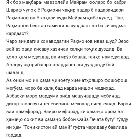
Як бор мақбара- мавзолейи Майрам -холаро бо қабри
Шариф-чулоқ ё Раҳмони чақир падар ё падарандари
Раҳмонов ва ё хоҳари худи Майрам қиёс кунед. Пас,
Раҳмонов бештар ғами киро хурдааст ва ба кӣ хидмат
кардааст?
Чаро зиндагии хонаводагии Раҳмонов иваз шуд? Зеро
вай аз ҳақи кисаву хазинаи халқи тоҷик дуздид. Ва
ҳоло ҳам медуздад ва имрӯз бошад танҳо намедуздад.
Авлоду ақорибашро овардааст, ки дузданду бой
шаванд.
Аз онки мо ин ҳама ҷиноёту хиёнатҳояшро фошофош
мегӯем, моро ба халқ бад карда нишон медиҳад.
Азбаски моро мардуми зиёд мешунаваду мебинад,
дигар тавассути телевизион мехоҳад сиёҳ кунад. Барои
вай намефорад. Вайро мефорад, ки ҳамаҷо ором ва
ҳамаҷо сокит ва ҳамаҷо бобои Файз “ачата бугу” гӯяду
ин ҳам “Тоҷикистон ай манӣ” гуфта чаридаву бавлида
гардад.