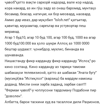
ҷавоб”ҳатто вақти сархорӣ надорад, вале кор надод,
кора накард, аз ин гӯш заду аз онаш баромад, мунтаҳо
бесамар, беасар, натиҷае, ки бор меовард, наовард.
Аммо дар иваз, дар муқобил “Isloh.net” қатъитар,
қавитар, муҳкамтар, сареътар ва устувортар пеш
меравад.
Агар 1 буд10, агар 10 буд 100, агар 100 буд, 1000 ва агар
1000 буд100.000 ва ҳоло шукри Аллоҳ аз 1000 0000
бештар шудааст: ҷонибдор, мухлис, бинанда ва
шунаванда.
Нишастанду фикр карданду фикр карданду “Ислоҳ”-ро
кино сохтанд. Кино карданду аз тариқи тамоми
шабакаҳои телевизионӣ, ҳатто аз шабакаи “Ачата бугу”
(мусиқӣ)ва “Истиқлол” (варзиш) ба мардум намоиш
доданд. Мисли онки зарба заданд, зарбаи сахт!!!
“Фермаи ҷавоб”-у чоплусони тардоману Подабони пир
“доволен”.
Албатта, барои таскини худ ва тасаллои дили Раҳмонов,