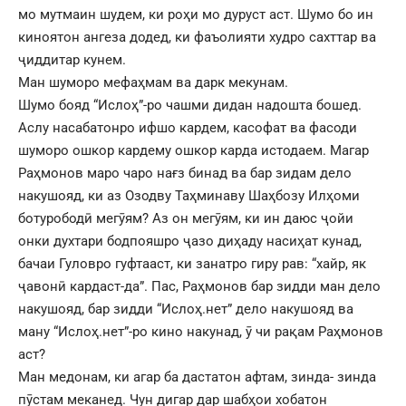
мо мутмаин шудем, ки роҳи мо дуруст аст. Шумо бо ин
киноятон ангеза додед, ки фаъолияти худро сахттар ва
ҷиддитар кунем.
Ман шуморо мефаҳмам ва дарк мекунам.
Шумо бояд “Ислоҳ”-ро чашми дидан надошта бошед.
Аслу насабатонро ифшо кардем, касофат ва фасоди
шуморо ошкор кардему ошкор карда истодаем. Магар
Раҳмонов маро чаро нағз бинад ва бар зидам дело
накушояд, ки аз Озодву Таҳминаву Шаҳбозу Илҳоми
ботурободӣ мегӯям? Аз он мегӯям, ки ин даюс ҷойи
онки духтари бодпояшро ҷазо диҳаду насиҳат кунад,
бачаи Гуловро гуфтааст, ки занатро гиру рав: “хайр, як
ҷавонӣ кардаст-да”. Пас, Раҳмонов бар зидди ман дело
накушояд, бар зидди “Ислоҳ.нет” дело накушояд ва
ману “Ислоҳ.нет”-ро кино накунад, ӯ чи рақам Раҳмонов
аст?
Ман медонам, ки агар ба дастатон афтам, зинда- зинда
пӯстам меканед. Чун дигар дар шабҳои хобатон