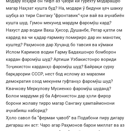
модару хоҳари он тифл аз ҷабри кӣ гурехту модарашро
магар Наҳзат кушта буд? На, модари ӯ бидуни ҳеч шакку
шубҳа аз тири Сангаку “фронтавик”-ҳои вай ва аҷнабиён
кушта шуд. Гумон мекунед мардум фаромӯш кард?
Нахуст дар водии Вахш Ҳисор, Душанбе, Регар қатли ом
кардед ва чи қадар ғармиву помириро дар ин манотиқ
куштед? Раҳмонов дар Хуҷанд бо тавсия ва кӯмаки
Ислом Каримов водии Ғарму Бадахшонро бомборон
кардан фаромӯш шуд? Артиши Узбакистонро вориди
Тоҷикистон карданҳо фаромӯш шуд? Байрақи сурху
барқарории СССР, нест бод ислому аз маразми
демократия озод мекунем гуфтанҳо фаромӯш шуд?
Квачкову Меркулову Мусиенко фаромӯш шуданд?
Болои мардуми рӯ ба Афғонистон дар ҳоли фирор
борони жолаву тирро магар Сангаку ҳампаймонони
аҷнабияш наборид?
Ҳоло савол ба “фермаи ҷавоб” ва Подабони пиру дигару
дигараш ин аст: Чаро агар Раҳмонов барои миллат ва аз