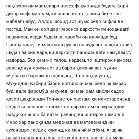
паҳлуҳои ин масъаларо возеҳ фаҳмонида будам. Бори
дигар мефаҳмонам, ки аслан инҷо қазияи билет ва
маблағ набуд. Аллоҳ шоҳид аст шумо хело сифла ва
пастед. Ман он сол дар Фаронса дархости паноҳандагӣ
пешниҳод карда будам ва ҷавоби он наомада буд.
Паноҳандае, ки мақомаш рӯшан нашудааст, ҳаққи хориҷ
шудан аз кишваре, ки дархости паноҳандагӣ намудааст,
надорад. Боз ҳам мо талош кардем, то иштирок намоем,
вале қонун қонун аст ва барои ҳама як аст, чунин
иҷозатро бароямон надоданд. Талошҳои устод
Муҳиддин Кабирӣ барои иштироки ман хело чашмрас
буд, вале фаромӯш накунед, ки ман ҳам мисли садҳо
ҳазор шаҳрванди Тоҷикистон ҳастам, ки наметавонанд
аз дасти пешвои золиматон дар мотам ва хурсандии
наздиконашон ба ватан раванд ва иштирок намоянд.
Инро ҳар паноҳанда медонад ва метавонанд ин
суханамро тасдиқ кунанд, ки ман чӣ мегӯям. Агар як
нафар паноҳанда гӯяд, не чунин нест, пас аз он маро