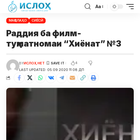
Aa
МАҚОЛАҲО
СИЁСӢ
Раддия ба филм-
туҳматномаи “Хиёнат” №3
4
BY
ИСЛОҲ НЕТ
LAST UPDATED: 05.09.2020 11:08 ДП