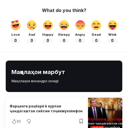
What do you think?
Love
Sad
Happy
Sleepy
Angry
Dead
Wink
0
0
0
0
0
0
0
Мақолаҳои марбут
Мақолаҳои монандро хонед!
Фарҳанги раҳбарӣ ё курпаи
ҷандагаштаи сиёсии тоҷикмухолифон
30