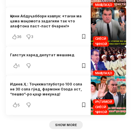
МАҚОЛАҲО
Ҷияни Абдуҷаббори кавлук: «тағаи ма
ҳама мақомота задагияи так что
алафтона паст-паст бчарен!»
36
3
СИЁСӢ
ҶИНОӢ
Галстук харед,депутат мешавед
1
МАҚОЛАҲО
Идиев.Ҳ : Тоҷикматлуботро 100 сола
не 30 сола гӯед, фармони Озода аст,
“пешво”-ро қаҳр мекунад!
ИҶТИМОӢ
5
СИЁСӢ
ҶИНОӢ
SHOW MORE