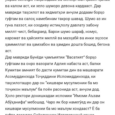
ва калом аст, ки хело шуморо девона кардааст. Дар
мавриди таҳсилот ва хидматҳои анҷом додаам борҳо
гуфтам ва салоҳ намебинам такрор шавад. Шумо аз ин
гуна лаззот, ки озодиву истиқлолу давлату забону
миллт чист, бебаҳраед. Барои шумо шараф, номус,
каромат ва ҳайсияти миллӣ ва мазҳабӣ ва инки эҳсоси
ҳаммиллат ва ҳамзабон ва ҳамдин дошта бошед, бегона
аст.
Дар мавриди Бунёди ҷамъиятии “Васатият” борҳо
гуфтаам ва онро вазорати Адлия набаста аст, балки
Кумитаи амният бо дасти кумитаи дин ва машварати
Асомуддинзода Тоҷиддини Исломиддинзода, ки
таҳсилоташро дар он “кишвари мусулмонии ба мо
тоҷикон маълум” ба поён расонида аст, анҷом дод.
Ҳоло ректори донишкадаи исломии “Имоми Аъзам
Абӯҳанифа” мебошад. Чаро як бор намегӯед ин дар он
кишвари мусулмонии ба мо маълум хондааст? Ё ба
гуфти домулло Сайидюнуси Истаравшанӣ хоҷаи