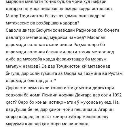
мардони миллати тоҷик буд, ба ҷойи худ нафари
дигарро не маҳз писарашро омода карда истодааст.
Магар Тоҷикистон ба ҷуз аз ҳамин оила кадр ва
мутахассис ва роҳбаршав надорад?
Саволи дигар: Бюҷети хонаводаи Раҳмонов бо бюҷети
давлатро метавонед муқоиса намоед? Масалан
даромади солонаи аъзои оилаи Раҳмоновро бо
даромади солонаи бақия миллати тоҷик метавонед
қиёс ва муҳосаба карда фарқияташро ба мардум
маълум намоед? Оё дар Тоҷикистон кӣ метавонад
бигӯяд, дар соли гузашта аз Озода ва Таҳмина ва Рустам
даромади бештар дошт?
Дар дасти шумо акси хонаи истиқоматии директори
совхози ба номи Ленини ноҳияи Данғара дар соли 1992
ҳаст? Онро бо хонаи истиқоматии ӯ муқоиса кунед. На,
дар Душанбе не, дар ҳамон ҷойи пешинааш. Агар ин
корро кардед, он вақт хоинро хубтар мешиноседу
мардуми кишвар ҳам онро мешиносанд.