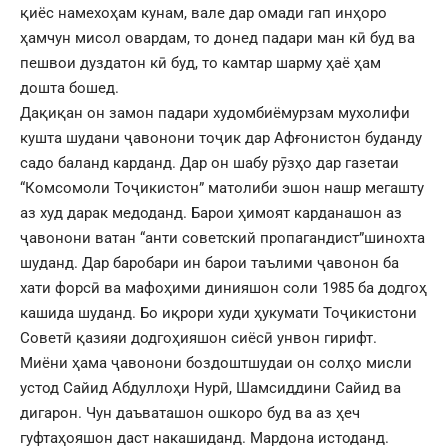
қиёс намехоҳам кунам, вале дар омади гап инҳоро
ҳамчун мисол овардам, то донед падари ман кӣ буд ва
пешвои дуздатон кӣ буд, то камтар шарму ҳаё ҳам
дошта бошед.
Дақиқан он замон падари худомбиёмурзам мухолифи
кушта шудани ҷавонони тоҷик дар Афғонистон буданду
садо баланд карданд. Дар он шабу рӯзҳо дар газетаи
“Комсомоли Тоҷикистон” матолиби эшон нашр мегашту
аз худ дарак медоданд. Барои ҳимоят карданашон аз
ҷавонони ватан “анти советский пропагандист”шинохта
шуданд. Дар баробари ин барои таълими ҷавонон ба
хати форсӣ ва мафоҳими динияшон соли 1985 ба додгоҳ
кашида шуданд. Бо иқрори худи ҳукумати Тоҷикистони
Советӣ қазияи додгоҳияшон сиёсӣ унвон гирифт.
Миёни ҳама ҷавонони боздоштшудаи он солҳо мисли
устод Сайид Абдуллоҳи Нурӣ, Шамсиддини Сайид ва
дигарон. Чун даъваташон ошкоро буд ва аз ҳеч
гуфтаҳояшон даст накашиданд. Мардона истоданд.