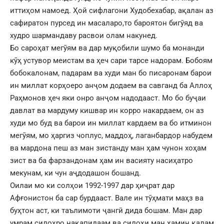
иттиҳом намоед. Ҳой сифлагони Худобехабар, ақалан аз
сафиратон пурсед ин масаларо,то бароятон бигӯяд ва
худро шармандаву расвои олам накунед.
Бо сароҳат мегӯям ва дар муқобили шумо ба монанди
кӯҳ устувор меистам ва ҳеч сари тарсе надорам. Бобоям
бобокалонам, падарам ва худи ман бо писаронам барои
ин миллат корҳоеро анҷом додаем ва савганд ба Аллоҳ
Раҳмонов ҳеч яки онро анҷом надодааст. Мо бо буҷаи
давлат ва мардуму кишвар ин корро накардаем, он аз
худи мо буд ва барои ин миллат кардаем ва бо итминон
мегӯям, мо ҳаргиз чоплус, маддоҳ, лаганбардор набудем
ва мардона пеш аз ман зистанду ман ҳам чунон хоҳам
зист ва ба фарзандонам ҳам ин васияту насиҳатро
мекунам, ки чун аҷдодашон бошанд.
Оилаи мо ки солҳои 1992-1997 дар ҳиҷрат дар
Афғонистон ба сар бурдааст. Вале ин тӯҳмати маҳз ва
буҳтон аст, ки таълимоти ҷангӣ дида бошам. Ман дар
умрам силоҳро нақапидаам ва силоҳи ман ҳамин қалам