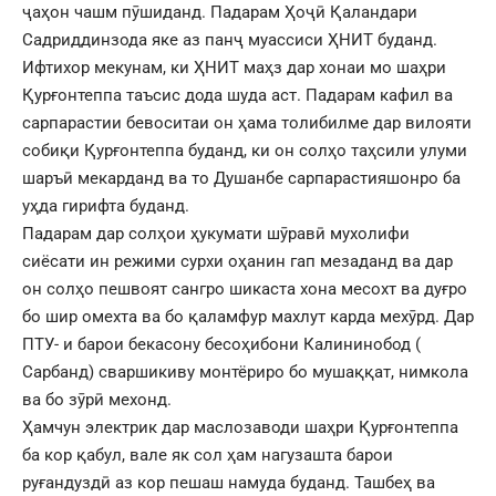
ҷаҳон чашм пӯшиданд. Падарам Ҳоҷӣ Қаландари
Садриддинзода яке аз панҷ муассиси ҲНИТ буданд.
Ифтихор мекунам, ки ҲНИТ маҳз дар хонаи мо шаҳри
Қурғонтеппа таъсис дода шуда аст. Падарам кафил ва
сарпарастии бевоситаи он ҳама толибилме дар вилояти
собиқи Қурғонтеппа буданд, ки он солҳо таҳсили улуми
шаръӣ мекарданд ва то Душанбе сарпарастияшонро ба
уҳда гирифта буданд.
Падарам дар солҳои ҳукумати шӯравӣ мухолифи
сиёсати ин режими сурхи оҳанин гап мезаданд ва дар
он солҳо пешвоят сангро шикаста хона месохт ва дуғро
бо шир омехта ва бо қаламфур махлут карда мехӯрд. Дар
ПТУ- и барои бекасону бесоҳибони Калининобод (
Сарбанд) сваршикиву монтёриро бо мушаққат, нимкола
ва бо зӯрӣ мехонд.
Ҳамчун электрик дар маслозаводи шаҳри Қурғонтеппа
ба кор қабул, вале як сол ҳам нагузашта барои
руғандуздӣ аз кор пешаш намуда буданд. Ташбеҳ ва