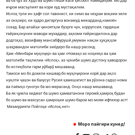
ва ба ҷуз аз Худо ва шумо пеши касе ҳисобот намедиҳем. Мо дар
иҷрои масъулият ва кори худ мустақилем.
Ислоҳ тули ин ҳафт сол тавонист, ки симо ва чеҳраи воқеии хеле
аз онҳоеро, ки худро дигаргуна вонамуд мекарданд,намоён
созад. Бар алайҳи ҷиноятҳои бузрге чун, коррупсия, гардиши
ғайриқонунии маводи мухаддир, аҳкоми ғайриодилона дар
додгоҳҳо, вазифаву мансабфурушӣ,умуман нақзи ҳуқуқҳои
шаҳрвандон матолиби зиёдеро ба нашр расонд.
Ҳам «Минбари муҳоҷир» ва ҳам «Номаҳо аз ноҳияҳо ва ҳам
матолиби таҳлилии «Ислоҳ», аз ҷониби шумо дустону ҳаводорон
бо истиқболи гарм рӯбарӯ мешаванд.
Тамоси мо бо дохили кишвар,бо муҳоҷирони корӣ дар ақсо
нуқоти ҷаҳон ва бахусус Русия ҳамешагист ва рӯзона садҳо нома
ва паёмҳо гуногун ба мо мерасанд. Онҳо нашр мешаванд.
Ба як ҷумла хидмат ба шумо ҳамватанони гиромӣ,ҳамроҳ будан
бо шумо ва махсусан ҳамроҳии шумо барои мо мояи ифтихор аст!
Маъмурияти Пойгоҳи «
Ислоҳ.нет
«
Моро пайгири кунед!