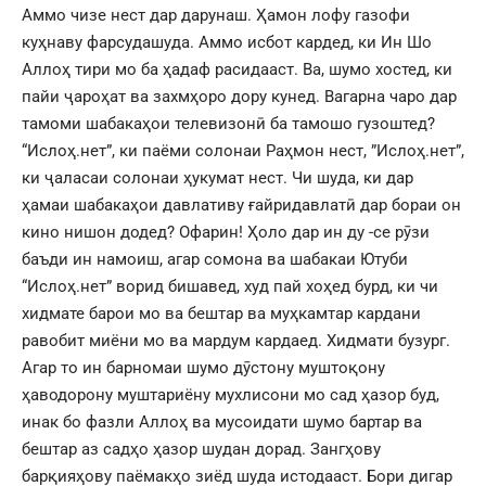
Аммо чизе нест дар дарунаш. Ҳамон лофу газофи
куҳнаву фарсудашуда. Аммо исбот кардед, ки Ин Шо
Аллоҳ тири мо ба ҳадаф расидааст. Ва, шумо хостед, ки
пайи ҷароҳат ва захмҳоро дору кунед. Вагарна чаро дар
тамоми шабакаҳои телевизонӣ ба тамошо гузоштед?
“Ислоҳ.нет”, ки паёми солонаи Раҳмон нест, ”Ислоҳ.нет”,
ки ҷаласаи солонаи ҳукумат нест. Чи шуда, ки дар
ҳамаи шабакаҳои давлативу ғайридавлатӣ дар бораи он
кино нишон додед? Офарин! Ҳоло дар ин ду -се рӯзи
баъди ин намоиш, агар сомона ва шабакаи Ютуби
“Ислоҳ.нет” ворид бишавед, худ пай хоҳед бурд, ки чи
хидмате барои мо ва бештар ва муҳкамтар кардани
равобит миёни мо ва мардум кардаед. Хидмати бузург.
Агар то ин барномаи шумо дӯстону муштоқону
ҳаводорону муштариёну мухлисони мо сад ҳазор буд,
инак бо фазли Аллоҳ ва мусоидати шумо бартар ва
бештар аз садҳо ҳазор шудан дорад. Зангҳову
барқияҳову паёмакҳо зиёд шуда истодааст. Бори дигар