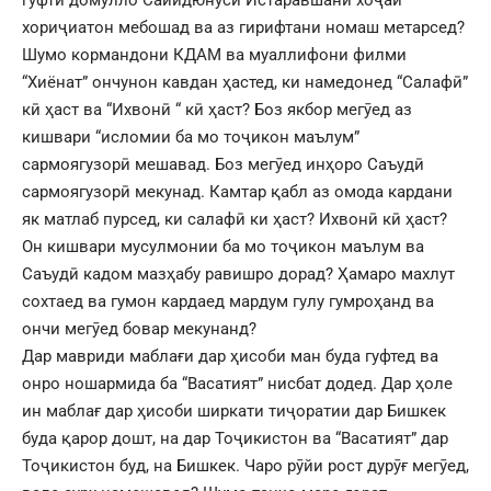
хориҷиатон мебошад ва аз гирифтани номаш метарсед?
Шумо кормандони КДАМ ва муаллифони филми
“Хиёнат” ончунон кавдан ҳастед, ки намедонед “Салафӣ”
кӣ ҳаст ва “Ихвонӣ “ кӣ ҳаст? Боз якбор мегӯед аз
кишвари “исломии ба мо тоҷикон маълум”
сармоягузорӣ мешавад. Боз мегӯед инҳоро Саъудӣ
сармоягузорӣ мекунад. Камтар қабл аз омода кардани
як матлаб пурсед, ки салафӣ ки ҳаст? Ихвонӣ кӣ ҳаст?
Он кишвари мусулмонии ба мо тоҷикон маълум ва
Саъудӣ кадом мазҳабу равишро дорад? Ҳамаро махлут
сохтаед ва гумон кардаед мардум гулу гумроҳанд ва
ончи мегӯед бовар мекунанд?
Дар мавриди маблағи дар ҳисоби ман буда гуфтед ва
онро ношармида ба “Васатият” нисбат додед. Дар ҳоле
ин маблағ дар ҳисоби ширкати тиҷоратии дар Бишкек
буда қарор дошт, на дар Тоҷикистон ва “Васатият” дар
Тоҷикистон буд, на Бишкек. Чаро рӯйи рост дурӯғ мегӯед,