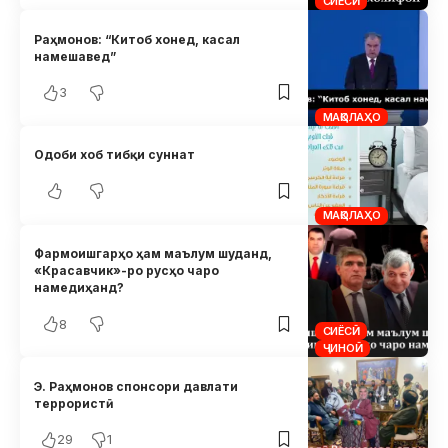
СИЁСӢ
Раҳмонов: “Китоб хонед, касал
намешавед”
3
МАҚОЛАҲО
Одоби хоб тибқи суннат
МАҚОЛАҲО
Фармоишгарҳо ҳам маълум шуданд,
«Красавчик»-ро русҳо чаро
намедиҳанд?
8
СИЁСӢ
ҶИНОӢ
Э. Раҳмонов спонсори давлати
террористӣ
29
1