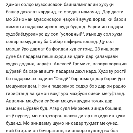
Ҳамон солҳо муассисаҳои байналмилалии ҳуқуқи
башар дахолат карданд, то озодаш намоянд. Дар дасти
мо 28 номаи муассисаҳои ҷаҳонӣ вуҷуд дорад, ки барои
ҳимояти падарам ирсол шуда буданд. Барои ин падари
худобиёмурзамро ду сол “условный”, яъне ду сол ҳукм
содир намуданду ба Сибир нафиристоданд. Ду сол
маоши ӯро давлат ба фоидаи худ ситонд. 28 кишвари
дунё ба падарам пешниҳоди зиндагӣ дар қаламрави
худро доданд, нарафт. Алексей Громико, вазири хориҷии
шӯравӣ ба сарнавишти падарам дахл кард. Худову ростӣ
бо падарам аз радиои “Озодӣ” барномаҳо дар бораи ӯро
мешунавидем. Номи падарамро садҳо бор дар он радио
гирифтанд ва ҳамон вақт ӯро маҳбуси сиёсӣ мегуфтанд.
Аввалин маҳбуси сиёсии маҳкумшудаи тоҷик дар
замони шӯравӣ буд. Агар судя Мирзоев зинда бошанд
аз ӯ пурсед, мо ва ҳазорон шахси дигар шоҳиди ин ҳукм
буданд. Мо зиндаему шумо инқадар туҳмат мекунед,
вой ба ҳоли он бечорагоне, ки онҳоро куштед ва боз