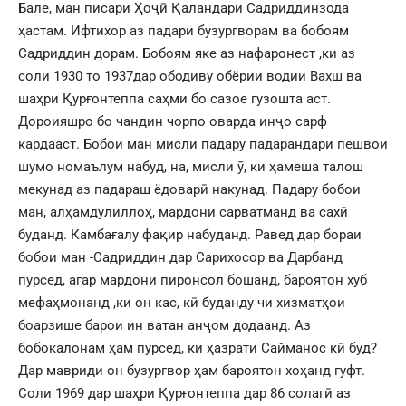
Бале, ман писари Ҳоҷӣ Қаландари Садриддинзода
ҳастам. Ифтихор аз падари бузургворам ва бобоям
Садриддин дорам. Бобоям яке аз нафаронест ,ки аз
соли 1930 то 1937дар ободиву обёрии водии Вахш ва
шаҳри Қурғонтеппа саҳми бо сазое гузошта аст.
Дороияшро бо чандин чорпо оварда инҷо сарф
кардааст. Бобои ман мисли падару падарандари пешвои
шумо номаълум набуд, на, мисли ӯ, ки ҳамеша талош
мекунад аз падараш ёдоварӣ накунад. Падару бобои
ман, алҳамдулиллоҳ, мардони сарватманд ва сахӣ
буданд. Камбағалу фақир набуданд. Равед дар бораи
бобои ман -Садриддин дар Сарихосор ва Дарбанд
пурсед, агар мардони пиронсол бошанд, бароятон хуб
мефаҳмонанд ,ки он кас, кӣ буданду чи хизматҳои
боарзише барои ин ватан анҷом додаанд. Аз
бобокалонам ҳам пурсед, ки ҳазрати Сайманос кӣ буд?
Дар мавриди он бузургвор ҳам бароятон хоҳанд гуфт.
Соли 1969 дар шаҳри Қурғонтеппа дар 86 солагӣ аз