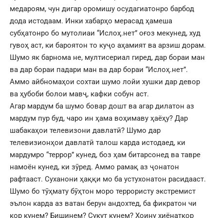
медароям, чун дигар оромишу осудагиатонро барбод
дода истодаам. Инки хабарҳо мерасад ҳамеша
субҳатонро бо мутолиаи “Ислоҳ.нет” оғоз мекунед, худ
гувоҳ аст, ки бароятон то куҷо аҳамият ва арзиш дорам.
Шумо як барнома не, мултисериал гиред, дар бораи ман
ва дар бораи падари ман ва дар бораи “Ислоҳ.нет”.
Аммо айбномаҳои сохтаи шумо лойи хушки дар девор
ва ҳубоби болои мавҷ, кафки собун аст.
Агар мардум ба шумо бовар дошт ва агар дилатон аз
мардум пур буд, чаро ин ҳама воҳимаву ҳаёҳу? Дар
шабакаҳои телевизони давлатӣ? Шумо дар
телевизионҳои давлатӣ талош карда истодаед, ки
мардумро “террор” кунед, боз ҳам битарсонед ва тавре
намоён кунед, ки зӯред. Аммо рамақ аз ҷонатон
рафтааст. Суханони ҳаққи мо ба устухонатон расидааст.
Шумо бо тӯҳмату бӯҳтон моро террористу экстремист
эълон карда аз ватан берун андохтед, ба фикратон чи
кор кунем? Бишинем? Сукут кунем? Хоину хиёнаткор