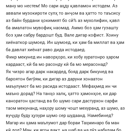
ману мо нестем! Мо сари аҳду қавламон истодем. Аз
аввали музокироти сулҳ то анҷом ва ҳатто то таъсису
аз байн бурдани ҳокимият бо сӣ% аз мухолифин, қавл
ба амалатон мувофиқ наомад. Аммо боз ҳам гузашту
боз ҳам сабру бардошт буд. Вале дигар кофист. Хоину
хиёнаткор шумоед. Ин шумоед, ки ҳам ба миллат ва ҳам
ба давлат хиёнат раво дида истодаед.
Фикр мекунед ин наворҳоро, ки хобу хуратонро ҳаром
кардааст, кӣ ба мо расонду кӣ ба мо мерасонад?
Як чизро агар дарк накардед, бояд дарк бикунед ва
бароятон бигӯям, ки дигар аз даруни хонаатон
маъулумот ба мо расида истодааст. Мефаҳмед ин чи
маъно дорад? На танҳо халқ, ҳатто ҳамонҳое, ки дар
каноратон ҳастанд ва бо шумо сари дастурхон сарфи
таом мекунанд, наҳору шому чошт мехуранд, аз шумо, аз
вуҷуду буду ҳузури шумо сер шудаанд. Намебинед?
Магар ин ҳама маълумот дар бораи Таҳминаро ба ман
кӣ дод? Ман, ки ягон вақт, на шаб ва на рӯз набудам бо