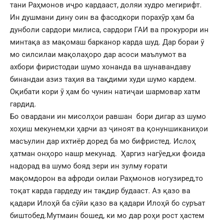
тани Раҳмонов иҷро кардааст, доляи худро мегирифт.
Ин душмани дину оин ва фасодкори порахӯр ҳам ба
дунболи сардори милиса, сардори ГАИ ва прокурори ин
минтақа аз мақомаш барканор карда шуд. Дар бораи ӯ
мо силсилаи мақолаҳоро дар асоси маълумот ва
ахбори фиристодаи шумо хонанда ва шунавандаву
бинандаи азиз таҳия ва тақдими худи шумо кардем.
Оқибати кори ӯ ҳам бо чунин натиҷаи шармовар хатм
гардид.
Бо овардани ин мисолҳои равшан бори дигар аз шумо
хоҳиш мекунем,ки ҳарчи аз ҷиноят ва қонуншиканиҳои
масъулин дар ихтиёр доред ба мо бифристед. Ислоҳ
ҳатман онҳоро нашр мекунад. Ҳаргиз нагӯед,ки фоида
надорад ва шумо бояд зери ин зулму ғорати
мақомдорон ва афроди оилаи Раҳмонов ногузиред,то
тоқат карда гардеду ин тақдир будааст. Аз қазо ва
қадари Илоҳӣ ба сӯйи қазо ва қадари Илоҳӣ бо суръат
биштобед.Мутмаин бошед, ки мо дар роҳи рост ҳастем