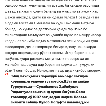
ошкоро ғорат мекунанд, ин аст ҳақ ба ҳақдор расонида
шавад ва ҳукми қонун баланд ва муассир аз ҳукми ҳар
шахси алоҳида, ҳатто ки он одами телехи Президент ва
ё одами Рустами Эмомалӣ ва худи Эмомалӣ Раҳмон
бошад. Бо кӯмак ва дастгирии ҳамдигар, яъне бо
фиристодани маълумот аз ҷониби шумо ва нашру навор
кардан аз ҷониби мо,мо метавонем пеши роҳи ин гуна
фасодкорон,ҷинояткоронро бигирем,чопу нашр карда
онҳоро шармандаву рӯсияҳ созем. Инҷо барои онки
нагӯянд, худро реклама мекунем,як пораеро аз он
матлаби нашршуда дар бораи ин корманди гумрук,ки
рӯзи 1 сентябр дар Ислоҳ.нет нашр шуд,иқтибос меорем:
“Инҷо мехоҳем аз порахӯрӣ ва ноадолатиҳои
корманди гумруки гузаргоҳи Дӯстии шаҳри
Турсунзода — Сулаймонов Ҳабибулло
Раҳматуллоевич чанд сухан бигӯем. Соли
таваллуди ӯ 1987 аст, зодаи ноҳияи Восеъи
вилояти собиқи Кулоб. Ногуфта намонад, ки