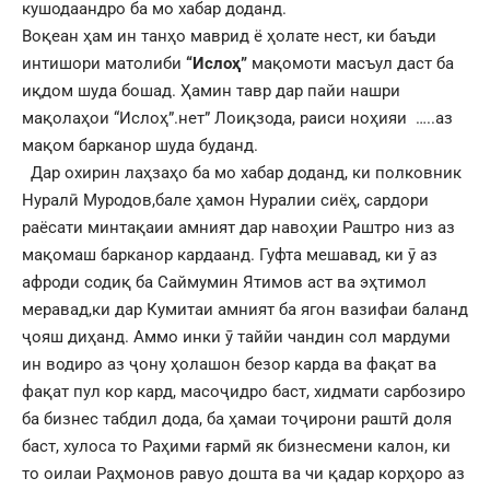
кушодаандро ба мо хабар доданд.
Воқеан ҳам ин танҳо маврид ё ҳолате нест, ки баъди
интишори матолиби
“Ислоҳ”
мақомоти масъул даст ба
иқдом шуда бошад. Ҳамин тавр дар пайи нашри
мақолаҳои “Ислоҳ”.нет” Лоиқзода, раиси ноҳияи …..аз
мақом барканор шуда буданд.
Дар охирин лаҳзаҳо ба мо хабар доданд, ки полковник
Нуралӣ Муродов,бале ҳамон Нуралии сиёҳ, сардори
раёсати минтақаии амният дар навоҳии Раштро низ аз
мақомаш барканор кардаанд. Гуфта мешавад, ки ӯ аз
афроди содиқ ба Саймумин Ятимов аст ва эҳтимол
меравад,ки дар Кумитаи амният ба ягон вазифаи баланд
ҷояш диҳанд. Аммо инки ӯ таййи чандин сол мардуми
ин водиро аз ҷону ҳолашон безор карда ва фақат ва
фақат пул кор кард, масоҷидро баст, хидмати сарбозиро
ба бизнес табдил дода, ба ҳамаи тоҷирони раштӣ доля
баст, хулоса то Раҳими ғармӣ як бизнесмени калон, ки
то оилаи Раҳмонов равуо дошта ва чи қадар корҳоро аз