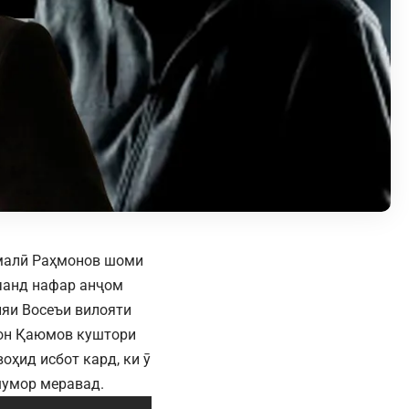
малӣ Раҳмонов шоми
 чанд нафар анҷом
ияи Восеъи вилояти
мон Қаюмов куштори
оҳид исбот кард, ки ӯ
шумор меравад.