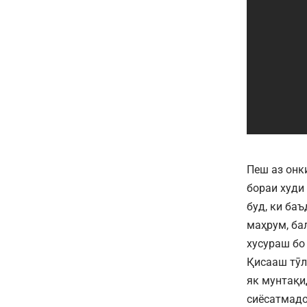
Пеш аз онк
бораи худи
буд, ки ба
маҳрум, ба
хусураш бо
Қисааш тӯл
як мунтақи
сиёсатмадо