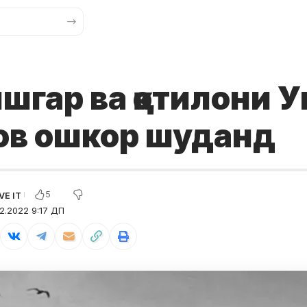
шгар ва қотилони 
ов ошкор шуданд
5
2.2022 9:17 ДП