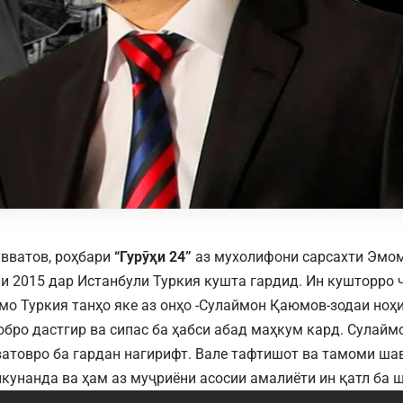
вватов, роҳбари
“Гурӯҳи 24”
аз мухолифони сарсахти Эмо
ли 2015 дар Истанбули Туркия кушта гардид. Ин кушторро
мо Туркия танҳо яке аз онҳо -Сулаймон Қаюмов-зодаи ноҳ
обро дастгир ва сипас ба ҳабси абад маҳкум кард. Сулай
атовро ба гардан нагирифт. Вале тафтишот ва тамоми шав
кунанда ва ҳам аз муҷриёни асосии амалиёти ин қатл ба 