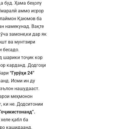
а буд. Ҳама беҳолу
 Умаралӣ аммо исрор
улаймон Қаюмов ба
ан намекунад. Вақте
ӯча замоне,ки дар як
ошт ва мунтзири
и бесадо.
д шарики тоҷик кор
рор карданд. Додгоҳи
ҳбари
“Гурӯҳи 24”
анд. Исми ин ду
 эълон нашудааст.
барои меҳмонон
, ки не. Додситонии
Тоҷикистонанд
”
.
 хеле қабл ба
вро кашидаанд.