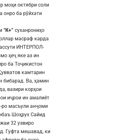
р моҳи октябри соли
а онро ба рӯйхати
ии
“К+”
суханрониҳо
доллар масраф карда
авассути ИНТЕРПОЛ-
о ҳеҷ яке аз ин
иро ба Тоҷикистон
 Қувватов камтарин
н бибарад. Ва, ҳамин
а, вазири корҳои
ои иҷрои ин амалиёт
-ро масъули анҷоми
анбаъ Шоҳрух Сайид
ижаи 32 узвиро
д. Гуфта мешавад, ки
и афроди ба онҳо