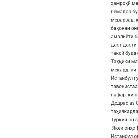
ҳамроҳӣ ме
бемадор бу
меварзад, 
баҳонаи он
амалиёти б
даст дасти
таксӣ буда
Таҳқиқи ма
мекард, ки
Истанбул г
тавонистаа
нафар, ки 
Додрас аз 
таҳиякарда
Туркия он 
Якеи онҳо
Истанбул о