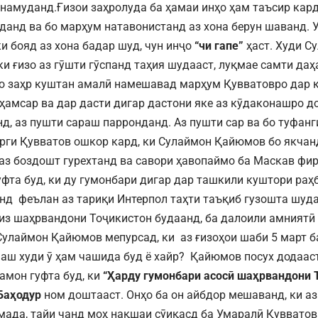
намуданд.Ғизои заҳролуда ба ҳамаи инҳо ҳам таъсир кард
данд ва бо марҳум натавонистанд аз хона берун шаванд.
ки бояд аз хона бадар шуд, чун инҷо
“чи гапе”
ҳаст. Худи С
ки ғизо аз гӯшти гӯспанд таҳия шудааст, луқмае самти даҳ
о заҳр куштан амалӣ намешавад марҳум Қувватовро дар к
 ҳамсар ва дар дасти дигар дастони яке аз кӯдаконашро д
нд, аз пушти сараш парронданд. Аз пушти сар ва бо туфанг
рги Қувватов ошкор кард, ки Сулаймон Қайюмов бо якчан
 аз боздошт гурехтанд ва савори ҳавопаймо ба Маскав фи
уфта буд, ки ду гумонбари дигар дар ташкили куштори ра
нд феълан аз тариқи Интерпол таҳти таъқиб гузошта шуда
низ шаҳрвандони Тоҷикистон будаанд, ба далоили амниятӣ
Сулаймон Қайюмов мепурсад, ки аз ғизоҳои шаби 5 март 
аш худи ӯ ҳам чашида буд ё хайр? Қайюмов посух додааст
замон гуфта буд, ки
“Ҳарду гумонбари асосӣ шаҳрвандони 
Баҳодур
ном доштааст. Онҳо ба он айбдор мешаванд, ки аз
мада, тайи чанд моҳ нақшаи сӯиқасд ба Умаралӣ Қуввато