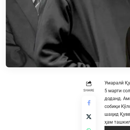
Умаралӣ Қу
5 марти со
SHARE
доданд. Ам
собиқи Кӯл
шаҳид Қувв
ҳам ташкил