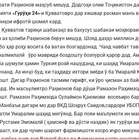
рати Раҳмонов маҳсуб мешуд. Додгоҳи олии Тоҷикистон да
лияти
«Гурӯҳи 24»
-и Қувватовро дар кишвар расман манъ в
онҳои ифротӣ шомил кард.
ки Қувватов тариқи шабакаҳо ва бахусус шабакаи моҳвора
н аз қолиби Раҳмонов берун мешуд. Шояд даҳҳо миллион 
о бо ҳар роҳу восита ба ватан бозгардонад. Чанд навбат т
налмилалӣ ӯро мавриди боздошту бозпурсӣ қарор дод. Амм
ба шумули ҳамин Туркия розӣ нашуданд, ки шаҳид Умарал
унанд. Аз инҷо буд, ки таҳдиду ихтори зиёди ӯ ба Умаралӣ
ошт. Дигар Раҳмонов тасмим гирифт, ки ӯро ҷисман аз бай
ард. Ин масъулиятро Раҳмонов бар дӯши Рамазон Раҳимзод
ошт. Рамазон Раҳимзода Сулаймон Қаюмови восеъиро бар
 Манбаъи дигари мо дар ВКД Шоҳрух Саидов,сардори УБОП
атли Умаралии шаҳид мегӯянд. Бар пояи маълумоти ин м
 Рустами Эмомалӣ ( ҳамсинф ва дӯсти наздик) як гурӯҳи в
ааст, ки дар чунин шароит фармоишоти хосро иҷро мекуна
 гурӯҳи аҷир дар Варзоб буда ва фармонҳои қатлу куштор