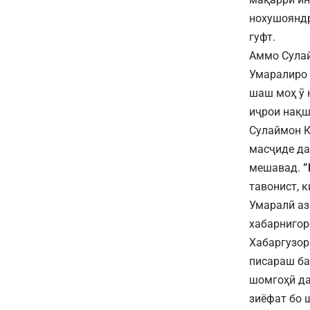
нохушояндр
гуфт.
Аммо Сулай
Умаралиро 
шаш моҳ ӯ 
иҷрои нақш
Сулаймон Қ
масҷиде да
мешавад.
”
тавонист, 
Умаралӣ аз
хабарнигор
Хабаргузор
писараш ба
шомгоҳӣ да
зиёфат бо 