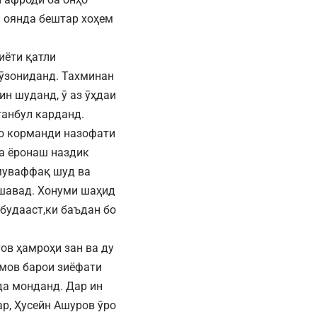
 оянда бештар хоҳем
иёти қатли
мӯзониданд. Тахминан
ин шуданд, ӯ аз ӯҳдаи
анбул карданд.
то корманди назофати
ва ёронаш наздик
 муваффақ шуд ва
бишавад. Хонуми шаҳид
удааст,ки баъдан бо
ов ҳамроҳи зан ва ду
мов барои зиёфати
да монданд. Дар ин
р, Ҳусейн Ашуров ӯро