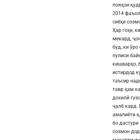
пояҳои қуд
2014 фаъо
сиёҳи созм
Ҳар гоҳе, 
мекард, ҷо
буд, ки ӯр
пулиси бай
кишварҳо, 
истирдод к
таъсир над
тавр ҳам к
дохилӣ гуз
ҷалб кард.
амалиёти қ
бо дастури
созмон дод
мақарри ин