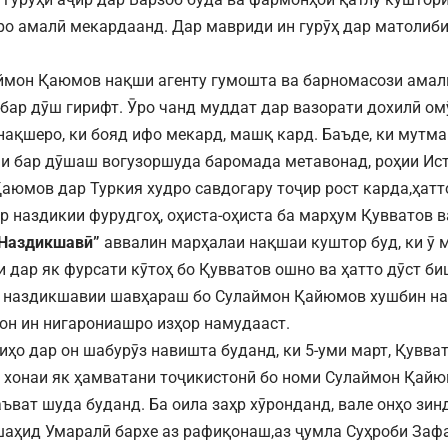
о амалӣ мекардаанд. Дар мавриди ин гурӯҳ дар матолиби
мон Қаюмов нақши агенту гумошта ва барномасози амал
бар дӯш гирифт. Ӯро чанд муддат дар вазорати дохилӣ о
нақшеро, ки бояд ифо мекард, машқ кард. Баъде, ки мутма
и бар дӯшаш вогузоршуда баромада метавонад, роҳии Ист
аюмов дар Туркия худро савдогару тоҷир рост карда,ҳат
р наздикии фурудгоҳ, оҳиста-оҳиста ба марҳум Қувватов 
Наздикшавӣ”
аввалин марҳалаи нақшаи куштор буд, ки ӯ
ки дар як фурсати кӯтоҳ бо Қувватов ошно ва ҳатто дӯст 
 наздикшавии шавҳараш бо Сулаймон Қайюмов хушбин наб
он ин нигарониашро изҳор намудааст.
иҳо дар он шабурӯз навишта буданд, ки 5-уми март, Қувват
 хонаи як ҳамватани тоҷикистонӣ бо номи Сулаймон Қайю
ъват шуда буданд. Ба оила заҳр хӯронданд, вале онҳо зин
шаҳид Умаралӣ бархе аз рафиқонаш,аз ҷумла Суҳроби Зафа