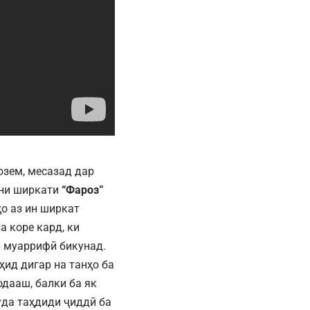
озем, месазад дар
они ширкати
“Фароз”
о аз ин ширкат
 коре кард, ки
р муаррифӣ бикунад.
ҳид дигар на танҳо ба
дааш, балки ба як
уда таҳдиди ҷиддӣ ба