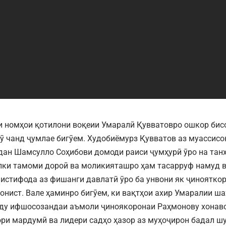
и номҳои қотилони воқеии Умаралӣ Қувватовро ошкор бис
 ӯ чанд ҷумлае бигӯем. Худобиёмурз Қувватов аз муассис
ъдан Шамсулло Соҳибови домоди раиси ҷумҳурӣ ӯро на танҳ
лки тамоми дороӣ ва моликияташро ҳам тасарруф намуд ва
 истифода аз фишанги давлатӣ ӯро ба унвони як ҷиноятко
онист. Вале ҳаминро бигӯем, ки вақтҳои ахир Умаралии ша
ду ифшосозандаи аъмоли ҷиноякоронаи Раҳмонову хонаво
ри мардумӣ ва лидери садҳо ҳазор аз муҳоҷирон бадал ш