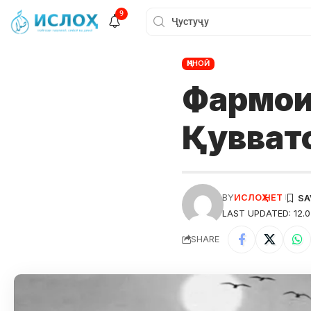
9
ҶИНОӢ
Фармои
Қувват
BY
ИСЛОҲ НЕТ
LAST UPDATED: 12.0
SHARE