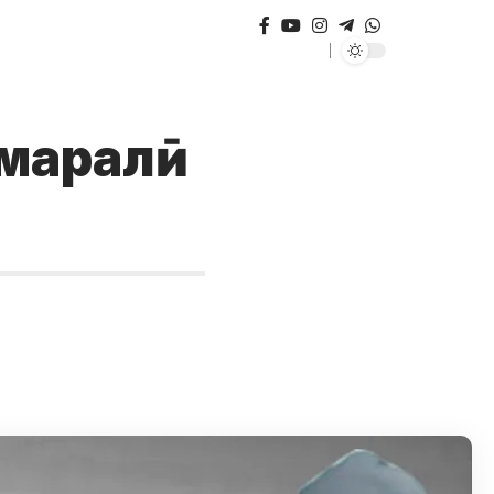
Умаралӣ