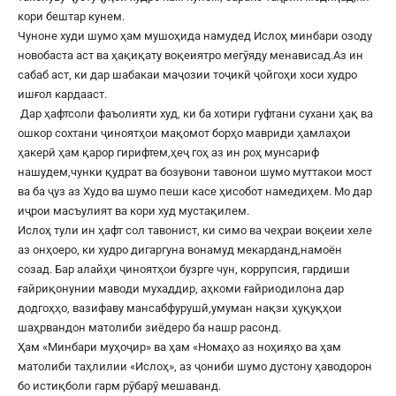
кори бештар кунем.
Чуноне худи шумо ҳам мушоҳида намудед Ислоҳ минбари озоду
новобаста аст ва ҳақиқату воқеиятро мегӯяду менависад.Аз ин
сабаб аст, ки дар шабакаи маҷозии тоҷикӣ ҷойгоҳи хоси худро
ишғол кардааст.
Дар ҳафтсоли фаъолияти худ, ки ба хотири гуфтани сухани ҳақ ва
ошкор сохтани ҷиноятҳои мақомот борҳо мавриди ҳамлаҳои
ҳакерӣ ҳам қарор гирифтем,ҳеҷ гоҳ аз ин роҳ мунсариф
нашудем,чунки қудрат ва бозувони тавонои шумо муттакои мост
ва ба ҷуз аз Худо ва шумо пеши касе ҳисобот намедиҳем. Мо дар
иҷрои масъулият ва кори худ мустақилем.
Ислоҳ тули ин ҳафт сол тавонист, ки симо ва чеҳраи воқеии хеле
аз онҳоеро, ки худро дигаргуна вонамуд мекарданд,намоён
созад. Бар алайҳи ҷиноятҳои бузрге чун, коррупсия, гардиши
ғайриқонунии маводи мухаддир, аҳкоми ғайриодилона дар
додгоҳҳо, вазифаву мансабфурушӣ,умуман нақзи ҳуқуқҳои
шаҳрвандон матолиби зиёдеро ба нашр расонд.
Ҳам «Минбари муҳоҷир» ва ҳам «Номаҳо аз ноҳияҳо ва ҳам
матолиби таҳлилии «Ислоҳ», аз ҷониби шумо дустону ҳаводорон
бо истиқболи гарм рӯбарӯ мешаванд.