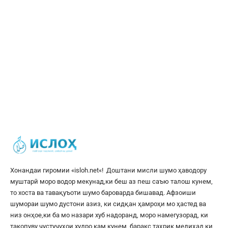
Хонандаи гиромии «
isloh.net
«! Доштани мисли шумо ҳаводору
муштарӣ моро водор мекунад,ки беш аз пеш саъю талош кунем,
то хоста ва тавақуъоти шумо бароварда бишавад. Афзоиши
шумораи шумо дустони азиз, ки сидқан ҳамроҳи мо ҳастед ва
низ онҳое,ки ба мо назари хуб надоранд, моро намегузорад, ки
такопуву ҷустуҷуҳои худро кам кунем, баракс таҳрик медиҳад,ки