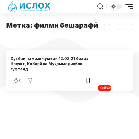
Метка:
филми бешарафӣ
Хутбаи намози ҷумъаи 12.02.21 боз аз
Наҳзат, Кабирӣ ва Муҳаммадиқбол
гуфтанд
3
СИЁСӢ