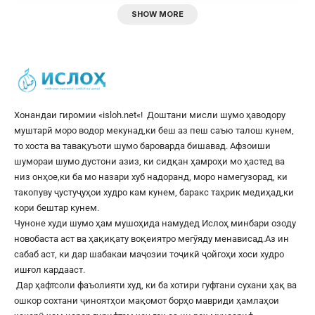
SHOW MORE
Хонандаи гиромии «
isloh.net
«! Доштани мисли шумо ҳаводору
муштарӣ моро водор мекунад,ки беш аз пеш саъю талош кунем,
то хоста ва тавақуъоти шумо бароварда бишавад. Афзоиши
шумораи шумо дустони азиз, ки сидқан ҳамроҳи мо ҳастед ва
низ онҳое,ки ба мо назари хуб надоранд, моро намегузорад, ки
такопуву ҷустуҷуҳои худро кам кунем, баракс таҳрик медиҳад,ки
кори бештар кунем.
Чуноне худи шумо ҳам мушоҳида намудед Ислоҳ минбари озоду
новобаста аст ва ҳақиқату воқеиятро мегӯяду менависад.Аз ин
сабаб аст, ки дар шабакаи маҷозии тоҷикӣ ҷойгоҳи хоси худро
ишғол кардааст.
Дар ҳафтсоли фаъолияти худ, ки ба хотири гуфтани сухани ҳақ ва
ошкор сохтани ҷиноятҳои мақомот борҳо мавриди ҳамлаҳои