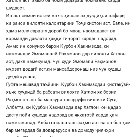
Хатлон аст аммо ба номи додараш номнавис карда
шудааст.
Ин аст симои воқеӣ ва як ҳиссае аз дуздиҳои нафаре,
ки раиси вилояти калонтарини Тоҷикистон аст. Бале, ин
ҳама молу сарвату дороӣ бо маош наомадааст ва
корманди давлатӣ ҳаққи тиҷорат кардан надорад.
Аммо ин қонунҳо барои Қурбон Ҳакимзода, ки
намояндаи Эмомалалӣ Раҳмонов дар вилояти Хатлон
аст, дахл намекунад. Чун худи Эмомалӣ Раҳмонов
иҷозат додагӣ аст,ки мансабдоронаш низ чун худаш
дуздӣ кунанд.
Гуфта мешавад таъйини Қурбон Ҳакимзодаи қистакӯзӣ-
яъне хуҷандӣ ба раёсати вилояти Хатлон як бозии
Раҳмонов аст ба манзури тасарруфи вилояти Суғд.
Албатта, ки Қурбон Ҳакимзода дар Хатлон он қадар
дасту пойи кушода надорад ва яккатозӣ карда ҳам
наметавонад. Албатта иллаташ фаҳмо аст ва он боз ҳам
бар мегардад ба додарарусон ва домоду ҷиянҳои