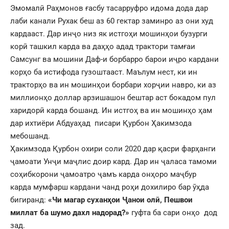
Эмомалӣ Раҳмонов ғасбу тасарруфро идома дода дар
лаби канали Рухак беш аз 60 гектар заминро аз они худ
кардааст. Дар инҷо низ як истгоҳи мошинҳои бузурги
корӣ ташкил карда ва даҳҳо адад трактори тамғаи
Самсунг ва мошини Даф-и борбарро барои иҷро кардани
корҳо ба истифода гузоштааст. Маълум нест, ки ин
тракторҳо ва ин мошинҳои борбари хорҷии навро, ки аз
миллионҳо доллар арзишашон бештар аст бокадом пул
харидорӣ карда бошанд. Ин истгоҳ ва ин мошинҳо ҳам
дар ихтиёри Абдуаҳад писари Қурбон Ҳакимзода
мебошанд.
Ҳакимзода Қурбон охири соли 2020 дар қасри фарҳанги
ҷамоати Унҷи маҷлис доир кард. Дар ин ҷаласа тамоми
соҳибкорони ҷамоатро ҷамъ карда онҳоро маҷбур
карда мумфарш кардани чанд роҳи дохилиро бар ӯҳда
бигиранд:
«Чи магар суханҳои Ҷанои олӣ, Пешвои
миллат ба шумо дахл надорад?»
гуфта ба сари онҳо дод
зад.