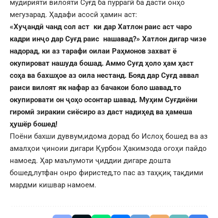
мудирияти вилояти Суғд ба пуррагӣ ба дасти онҳо
мегузарад. Ҳадафи асосӣ ҳамин аст:
«Хуҷандӣ чанд сол аст ки дар Хатлон раис аст чаро
кадри инҷо дар Суғд раис нашавад?» Хатлон дигар чизе
надорад, ки аз тарафи оилаи Раҳмонов захват ё
окупироват нашуда бошад. Аммо Суғд ҳоло ҳам ҳаст
соҳа ва бахшҳое аз оила нестанд. Бояд дар Суғд аввал
раиси вилоят як нафар аз бачакои боло шавад,то
окупировати он ҷоҳо осонтар шавад. Муҳим Суғдиёни
гиромӣ зиракии сиёсиро аз даст надиҳед ва ҳамеша
ҳушёр бошед!
Поёни бахши дуввум,идома дорад бо Ислоҳ бошед ва аз
амалҳои ҷиноии дигари Қурбон Ҳакимзода огоҳи пайдо
намоед. Ҳар маълумоти ҷиддии дигаре дошта
бошед,лутфан онро фиристед,то пас аз таҳқиқ тақдими
мардми кишвар намоем.