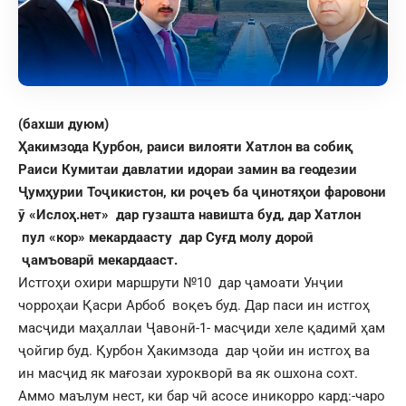
(бахши дуюм)
Ҳакимзода Қурбон, раиси вилояти Хатлон ва собиқ
Раиси Кумитаи давлатии идораи замин ва геодезии
Ҷумҳурии Тоҷикистон, ки роҷеъ ба ҷинотяҳои фаровони
ӯ «Ислоҳ.нет» дар гузашта навишта буд, дар Хатлон
пул «кор» мекардаасту дар Суғд молу дороӣ
ҷамъоварӣ мекардааст.
Истгоҳи охири маршрути №10 дар ҷамоати Унҷии
чорроҳаи Қасри Арбоб воқеъ буд. Дар паси ин истгоҳ
масҷиди маҳаллаи Ҷавонӣ-1- масҷиди хеле қадимӣ ҳам
ҷойгир буд. Қурбон Ҳакимзода дар ҷойи ин истгоҳ ва
ин масҷид як мағозаи хурокворӣ ва як ошхона сохт.
Аммо маълум нест, ки бар чӣ асосе иникорро кард:-чаро