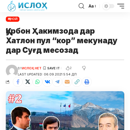
Aa
ҶИНОӢ
Қурбон Ҳакимзода дар
Хатлон пул “кор” мекунаду
дар Суғд месозад
2
BY
ИСЛОҲ НЕТ
LAST UPDATED: 06.09.2021 5:54 ДП