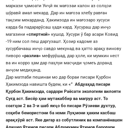
маркази ҷамоати Унҷӣ як мағозаи калон аз солҳои
шӯравӣ амал мекард. Дар ин мағоза хлебу равған
тақсим мекарданд. Ҳакимзода ин мағозаро хусуси
карда ба падарарӯсаш ҳадя кард. Хусураш дар инҷо
магазини
«спиртной»
кушод. Хусури ӯ бар асари Ковид
-19 ним сол пеш даргузашт. Ҳозир кадоме аз
хусурбачааш инҷо савдо мекунад ва ҳатто арақу винову
пиворо
«разлив»
мефурӯшад, дар ҳоле, ки мумкин нест
ва ин корро ҳам дар паҳлуи масҷиди ҷомеъ доранд
анҷом медиҳанд.
Дар матлаби пешинаи мо дар бораи писари Қурбон
Ҳакимзода навишта будем, ки
«” Абдуаҳад писари
Қурбон Ҳакимзода, сардори Раёсати экологияи вилояти
Суғд аст. Бисёр ҳам мутакаббир ва мағрур аст. То
соатҳои 2 ва 3-и шаб якҷо бо писари Рӯзиеви духтур,
соҳиби бемористони ба номи Луқмони ҳаким касбаш
арақхӯрӣ аст. Яке дигар аз собутлиник ва компанёнашон
Алишер Ятимов писари Абдумумин Ятимов бародари