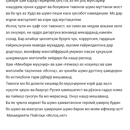
ҳакерӣ ҳам қарор гирифтем,ҳеҷ гоҳ аз ин роҳ мунсариф
нашудем,чунки қудрат ва бозувони тавонои шумо муттакои мост
ва ба ҷуз аз Худо ва шумо пеши касе ҳисобот намедиҳем. Мо дар
иҷрои масъулият ва кори худ мустақилем.
Ислоҳ тули ин ҳафт сол тавонист, ки симо ва чеҳраи воқеии хеле
аз онҳоеро, ки худро дигаргуна вонамуд мекарданд,намоён
созад. Бар алайҳи ҷиноятҳои бузрге чун, коррупсия, гардиши
ғайриқонунии маводи мухаддир, аҳкоми ғайриодилона дар
додгоҳҳо, вазифаву мансабфурушӣ,умуман нақзи ҳуқуқҳои
шаҳрвандон матолиби зиёдеро ба нашр расонд.
Ҳам «Минбари муҳоҷир» ва ҳам «Номаҳо аз ноҳияҳо ва ҳам
матолиби таҳлилии «Ислоҳ», аз ҷониби шумо дустону ҳаводорон
бо истиқболи гарм рӯбарӯ мешаванд.
Тамоси мо бо дохили кишвар,бо муҳоҷирони корӣ дар ақсо
нуқоти ҷаҳон ва бахусус Русия ҳамешагист ва рӯзона садҳо нома
ва паёмҳо гуногун ба мо мерасанд. Онҳо нашр мешаванд.
Ба як ҷумла хидмат ба шумо ҳамватанони гиромӣ,ҳамроҳ будан
бо шумо ва махсусан ҳамроҳии шумо барои мо мояи ифтихор аст!
Маъмурияти Пойгоҳи «
Ислоҳ.нет
«