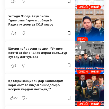
5
СИЁСӢ
ҶИНОӢ
Устоди Озода Раҳмонова ,
“дипломат”аруси собиқи Э.
Раҳматуллоев ва СС.Ятимов
4
ҶИНОӢ
Шиори пайравони пешво : “бизнес
пастӣ ва баландиҳо дорад вале…гур
сузаду дег ҷушад»
5
СИЁСӢ
ҶИНОӢ
Қатлҳои занҷираӣ дар Конибодом
кори кист ва киҳо Конибодомро
ноором кардан мехоҳанд?
27
2
СИЁСӢ
ҶИНОӢ