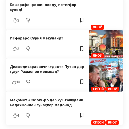
Бешарафонро шиноседу, истиғфор
кунед!
3
ҶИНОӢ
Исфараро Сурия мекунанд?
3
ҶИНОӢ
Дилшоди«красавчик»дасти Путин дар
гулуи Раҳмонов мешавад?
10
СИЁСӢ
ҶИНОӢ
Мақомот «СММ»-ро дар кушташудани
Бадахшониён гунаҳкор медонад
4
СИЁСӢ
ҶИНОӢ