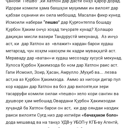
ҷаноби “Пешво” ,ки Хатлон дар дасти онҳо қарор дорад.
Идораи комили ҳама бахшҳои муҳимми ин вилоят дар
қабзаи оҳанини ин оила мебошад. Масалан фикр кунед
Исмоили набераи
“пешво”
дар Қурғонтеппа бошаду
Қурбон Ҳаким онҷо хоҳад тиҷорате кунад? Ҳолашро
дақиқан мисли вазири Тандурустӣ мекунанд. Аз инҷо
аст, ки дар Хатлон аз «влажит» кардан барои худаш
метарсад, чун хоҳем нахоҳем як кадри муваққатӣ аст.
Мераваду дар «ватан»-и худаш месозаду хусусӣ мекунад.
Хулоса Қурбон Ҳакимзода бо ном дар Хатлон раис аст.
Гапи Исмоил, Зоир, Ҳасан, Амрулло ,Муҳиб ва…. лезва
аст,на аз Қурбон Ҳакимзода. Аммо аз нигоҳи дигар пул
кор кардан дар Хатлон ва боз дар вилояте,ки зери
тасарруфи комили оилаи «пешво» хело кори сангин ва
душворе ҳам мебошад.Овардани Қурбон Ҳакимзодаи
хуҷандӣ ба Хатлон барои он аст, ки дар ояндаи наздик
раиси вилояти Суғд низ дар ихтиёри
«бачаҳакои боло»
дода мешавад ва на танҳо УДВ-у УБОП-у КГБ-ву Агентӣ,