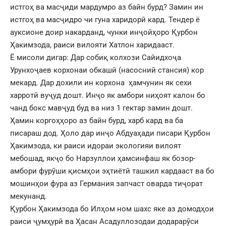
истгоҳ ва масҷиди мардумро аз байн бурд? Замин ин
истгоҳ ва масҷидро чи гуна харидорӣ кард. Тендер ё
ауксионе доир накарданд, чунки инҷойҳоро Қурбон
Ҳакимзода, раиси вилояти Хатлон харидааст.
Ё мисоли дигар: Дар собиқ колхози Сайидхоҷа
Урунхоҷаев корхонаи обкашӣ (насосний стансия) кор
мекард. Дар дохили ин корхона ҳамчунин як сехи
харротӣ вуҷуд дошт. Инҷо як амбори ниҳоят калон бо
чанд бокс мавҷуд буд ва низ 1 гектар замин дошт.
Ҳамин коргоҳҳоро аз байн бурд, харб кард ва ба
писараш дод. Ҳоло дар инҷо Абдуаҳади писари Қурбон
Ҳакимзода, ки раиси идораи экологияи вилоят
мебошад, якҷо бо Нарзуллои ҳамсинфаш як бозор-
амбори фурӯши қисмҳои эҳтиётӣ ташкил кардааст ва бо
мошинҳои фура аз Германия запчаст оварда тиҷорат
мекунанд.
Қурбон Ҳакимзода бо Илҳом ном шахс яке аз домодҳои
раиси ҷумҳурӣ ва Ҳасан Асадуллозодаи додарарӯси