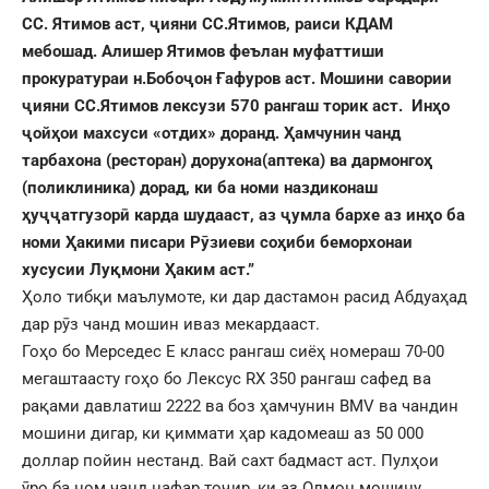
СС. Ятимов аст, ҷияни СС.Ятимов, раиси КДАМ
мебошад. Алишер Ятимов феълан муфаттиши
прокуратураи н.Бобоҷон Ғафуров аст. Мошини савории
ҷияни СС.Ятимов лексузи 570 рангаш торик аст. Инҳо
ҷойҳои махсуси «отдих» доранд. Ҳамчунин чанд
тарбахона (ресторан) дорухона(аптека) ва дармонгоҳ
(поликлиника) дорад, ки ба номи наздиконаш
ҳуҷҷатгузорӣ карда шудааст, аз ҷумла бархе аз инҳо ба
номи Ҳакими писари Рӯзиеви соҳиби беморхонаи
хусусии Луқмони Ҳаким аст.”
Ҳоло тибқи маълумоте, ки дар дастамон расид Абдуаҳад
дар рӯз чанд мошин иваз мекардааст.
Гоҳо бо Мерседес E класс рангаш сиёҳ номераш 70-00
мегаштаасту гоҳо бо Лексус RX 350 рангаш сафед ва
рақами давлатиш 2222 ва боз ҳамчунин BMV ва чандин
мошини дигар, ки қиммати ҳар кадомеаш аз 50 000
доллар пойин нестанд. Вай сахт бадмаст аст. Пулҳои
ӯро ба ном чанд нафар тоҷир, ки аз Олмон мошину