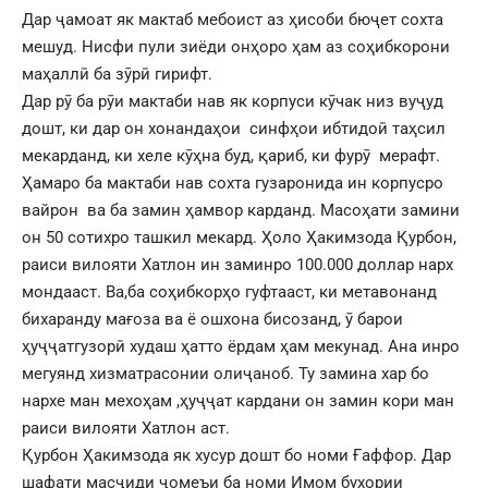
Дар ҷамоат як мактаб мебоист аз ҳисоби бюҷет сохта
мешуд. Нисфи пули зиёди онҳоро ҳам аз соҳибкорони
маҳаллӣ ба зӯрӣ гирифт.
Дар рӯ ба рӯи мактаби нав як корпуси кӯчак низ вуҷуд
дошт, ки дар он хонандаҳои синфҳои ибтидоӣ таҳсил
мекарданд, ки хеле кӯҳна буд, қариб, ки фурӯ мерафт.
Ҳамаро ба мактаби нав сохта гузаронида ин корпусро
вайрон ва ба замин ҳамвор карданд. Масоҳати замини
он 50 сотихро ташкил мекард. Ҳоло Ҳакимзода Қурбон,
раиси вилояти Хатлон ин заминро 100.000 доллар нарх
мондааст. Ва,ба соҳибкорҳо гуфтааст, ки метавонанд
бихаранду мағоза ва ё ошхона бисозанд, ӯ барои
ҳуҷҷатгузорӣ худаш ҳатто ёрдам ҳам мекунад. Ана инро
мегуянд хизматрасонии олиҷаноб. Ту замина хар бо
нархе ман мехоҳам ,ҳуҷҷат кардани он замин кори ман
раиси вилояти Хатлон аст.
Қурбон Ҳакимзода як хусур дошт бо номи Ғаффор. Дар
шафати масҷиди ҷомеъи ба номи Имом бухории