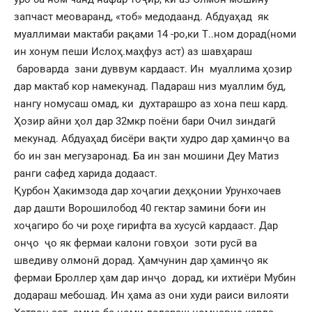
запчаст меоваранд, «тоб» медодаанд. Абдуаҳад як
муаллимаи мактаби рақами 14 -ро,ки Т..ном дорад(номи
ин хонум пеши Ислоҳ.маҳфуз аст) аз шавҳараш
бароварда зани дуввум кардааст. Ин муаллима ҳозир
дар мактаб кор намекунад. Падараш низ муаллим буд,
нангу номусаш омад, ки духтарашро аз хона пеш кард.
Ҳозир айни ҳол дар 32мкр поёни бари Очил зиндагӣ
мекунад. Абдуаҳад бисёри вақти худро дар ҳаминҷо ва
бо ин зан мегузаронад. Ба ин зан мошини Деу Матиз
ранги сафед харида додааст.
Қурбон Ҳакимзода дар хоҷагии деҳқонии Урунхочаев
дар дашти Ворошилобод 40 гектар замини боғи ин
хоҷагиро бо чи роҳе гирифта ва хусусӣ кардааст. Дар
онҷо ҷо як фермаи калони говҳои зоти русӣ ва
шведиву олмонӣ дорад. Ҳамчунин дар ҳаминҷо як
фермаи Броллер ҳам дар инҷо дорад, ки ихтиёри Мубин
додараш мебошад. Ин ҳама аз они худи раиси вилояти