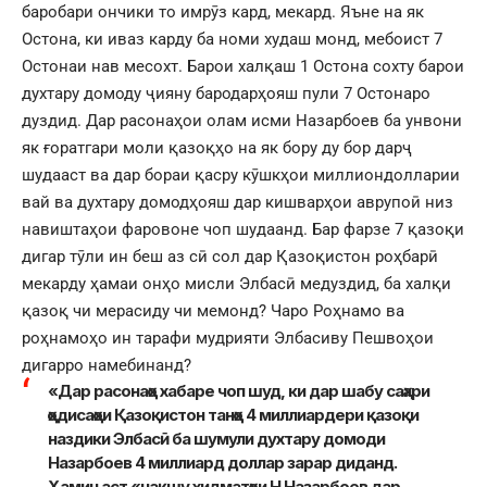
баробари ончики то имрӯз кард, мекард. Яъне на як
Остона, ки иваз карду ба номи худаш монд, мебоист 7
Остонаи нав месохт. Барои халқаш 1 Остона сохту барои
духтару домоду ҷияну бародарҳояш пули 7 Остонаро
дуздид. Дар расонаҳои олам исми Назарбоев ба унвони
як ғоратгари моли қазоқҳо на як бору ду бор дарҷ
шудааст ва дар бораи қасру кӯшкҳои миллиондолларии
вай ва духтару домодҳояш дар кишварҳои аврупоӣ низ
навиштаҳои фаровоне чоп шудаанд. Бар фарзе 7 қазоқи
дигар тӯли ин беш аз сӣ сол дар Қазоқистон роҳбарӣ
мекарду ҳамаи онҳо мисли Элбасӣ медуздид, ба халқи
қазоқ чи мерасиду чи мемонд? Чаро Роҳнамо ва
роҳнамоҳо ин тарафи мудрияти Элбасиву Пешвоҳои
дигарро намебинанд?
«Дар расонаҳо хабаре чоп шуд, ки дар шабу саҳари
ҳодисаҳои Қазоқистон танҳо 4 миллиардери қазоқи
наздики Элбасӣ ба шумули духтару домоди
Назарбоев 4 миллиард доллар зарар диданд.
Ҳамин аст «нақшу хидматҳои Н.Назарбоев дар