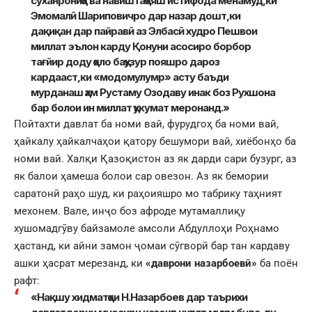
суханрониҳо ва навиштаҳояш истифода менамуд,ки
Эмомалӣ Шариповичро дар назар дошт,ки
дақиқан дар пайравӣ аз Элбасӣ худро Пешвои
миллат эълон карду Қонуни асосиро борбор
тағйир доду ҳоло баҳузур пояшро дароз
кардааст,ки «модомулумр» асту баъди
мурданаш ҳам Рустаму Озодаву инак боз Рухшона
бар болои ин миллат ҳукумат меронанд.»
Пойтахти давлат ба номи вай, фурудгоҳ ба номи вай,
ҳайкалу ҳайкалчаҳои қатору бешумори вай, хиёбонҳо ба
номи вай. Халқи Қазоқистон аз як дарди сари бузург, аз
як балои ҳамеша болои сар овезон. Аз як бемории
саратонӣ раҳо шуд, ки раҳоияшро мо табрику таҳният
мехонем. Вале, инҷо боз афроде мутамаллиқу
хушомадгӯву байзамоле амсоли Абдуллоҳи Роҳнамо
ҳастанд, ки айни замон ҷомаи сӯгворӣ бар тан кардаву
ашки ҳасрат мерезанд, ки
«даврони назарбоевӣ»
ба поён
рафт:
«Нақшу хидматҳои Н.Назарбоев дар таърихи