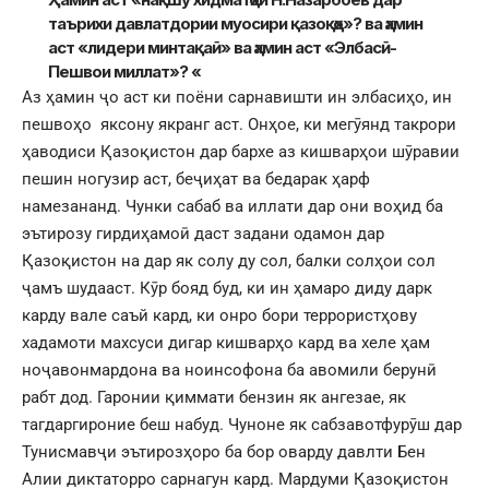
таърихи давлатдории муосири қазоқҳо»? ва ҳамин
аст «лидери минтақаӣ» ва ҳамин аст «Элбасӣ-
Пешвои миллат»? «
Аз ҳамин ҷо аст ки поёни сарнавишти ин элбасиҳо, ин
пешвоҳо яксону якранг аст. Онҳое, ки мегӯянд такрори
ҳаводиси Қазоқистон дар бархе аз кишварҳои шӯравии
пешин ногузир аст, беҷиҳат ва бедарак ҳарф
намезананд. Чунки сабаб ва иллати дар они воҳид ба
эътирозу гирдиҳамоӣ даст задани одамон дар
Қазоқистон на дар як солу ду сол, балки солҳои сол
ҷамъ шудааст. Кӯр бояд буд, ки ин ҳамаро диду дарк
карду вале саъй кард, ки онро бори террористҳову
хадамоти махсуси дигар кишварҳо кард ва хеле ҳам
ноҷавонмардона ва ноинсофона ба авомили берунӣ
рабт дод. Гаронии қиммати бензин як ангезае, як
тагдаргироние беш набуд. Чуноне як сабзавотфурӯш дар
Тунисмавҷи эътирозҳоро ба бор оварду давлти Бен
Алии диктаторро сарнагун кард. Мардуми Қазоқистон