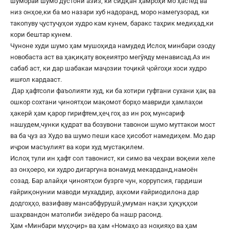
шумораи шумо дустони азиз, ки сидқан ҳамроҳи мо ҳастед ва
низ онҳое,ки ба мо назари хуб надоранд, моро намегузорад, ки
такопуву ҷустуҷуҳои худро кам кунем, баракс таҳрик медиҳад,ки
кори бештар кунем.
Чуноне худи шумо ҳам мушоҳида намудед Ислоҳ минбари озоду
новобаста аст ва ҳақиқату воқеиятро мегӯяду менависад.Аз ин
сабаб аст, ки дар шабакаи маҷозии тоҷикӣ ҷойгоҳи хоси худро
ишғол кардааст.
Дар ҳафтсоли фаъолияти худ, ки ба хотири гуфтани сухани ҳақ ва
ошкор сохтани ҷиноятҳои мақомот борҳо мавриди ҳамлаҳои
ҳакерӣ ҳам қарор гирифтем,ҳеҷ гоҳ аз ин роҳ мунсариф
нашудем,чунки қудрат ва бозувони тавонои шумо муттакои мост
ва ба ҷуз аз Худо ва шумо пеши касе ҳисобот намедиҳем. Мо дар
иҷрои масъулият ва кори худ мустақилем.
Ислоҳ тули ин ҳафт сол тавонист, ки симо ва чеҳраи воқеии хеле
аз онҳоеро, ки худро дигаргуна вонамуд мекарданд,намоён
созад. Бар алайҳи ҷиноятҳои бузрге чун, коррупсия, гардиши
ғайриқонунии маводи мухаддир, аҳкоми ғайриодилона дар
додгоҳҳо, вазифаву мансабфурушӣ,умуман нақзи ҳуқуқҳои
шаҳрвандон матолиби зиёдеро ба нашр расонд.
Ҳам «Минбари муҳоҷир» ва ҳам «Номаҳо аз ноҳияҳо ва ҳам