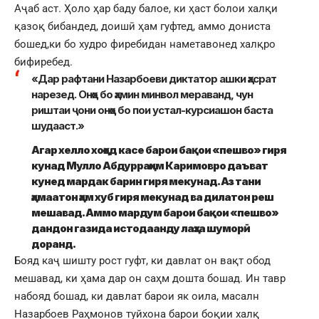
Аҷаб аст. Ҳоло ҳар баду балое, ки ҳаст болои халқи
қазоқ бибандед, доишӣ ҳам гуфтед, аммо дониста
бошед,ки бо худро фиребидан наметавонед халқро
бифиребед.
«Дар рафтани Назарбоеви диктатор ашки ҳасрат
нарезед. Онҳо бо ҳамин минвол мераванд, чун
риштаи ҷони онҳо бо пои устал-курсиашон баста
шудааст.»
Агар хелло хоҳед касе барои бақои «пешво» гиря
кунад Мулло Абдурраҳим Каримовро даъват
кунед мардак барин гиря мекунад. Аз тани
ҳамаатон ҳам хуб гиря мекунад ва дилатон реш
мешавад. Аммо мардум барои бақои «пешво»
дандон газида истодаанду лаҳза шуморӣ
доранд.
Бояд каҷ шишту рост гуфт, ки давлат он вақт обод
мешавад, ки ҳама дар он саҳм дошта бошад. Ин тавр
набояд бошад, ки давлат барои як оила, масалн
Назарбоев Раҳмонов туйхона барои боқии халқ