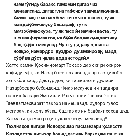
намегӯянду баракс тамоман дигар чиз
менависанд, дигаргуна тафсиру тавҷеҳ мекунанд.
Аммо вақте мо мегӯем, ки ту як косалес, ту як
маддоҳи беномусу бешараф, ту як
мағзобамафкура, ту як пасоби замини пахта , ту
шошаи фермаи гов, ки бӯйи бад мекунадастиву
бас, қаҳраш мекунад. Чун ту дидаву дониста
ноҳақро, номардро, дуздро, душманро ҳақ, мард,
сӯфӣ ва дӯст ҷилва дода истодаӣ.»
Ҳатто ҳамин Қосимҷомарт Тоқаев дар охири охирон
кафиду гуфт, ки Назарбоев олу авлодашро аз ҳисоби
халқ бой кард. Дастур дод, ки ташкилоти духтари
Назарбоевро бубанданд. Фикр мекунед ин тақдири
нангин ба сари Эмомалӣ Раҳмонови “пешво”ят ва
“девлатмеҳварат” такрор намешавад. Худоро гувоҳ
мегирам, ки ҳолу рӯзаш бадтар аз ин бадбахт хоҳад шуд.
Ҳатмани ҳатман роҳи пулакӣ бепул мешавад!!!…
Таҳлилҳои дигари Ислоҳро дар пасманзари ҳодисоти
Қазоқистон интизор бошед,ҳатман бархоҳем гашт ва