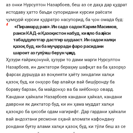
аз онки Нурсултон Назарбоев, беш аз се даҳа дар қудрат
истодаву ҳатто баъди супоридани курсии раёсати
ҷумҳурӣ курсии қудратро насупорид, ба ҷон омада буд:
«Пирамард рав». Ин садо садои Карим Масимов,
раиси КАД-и Қазоқистон набуд, ки ҳоло ба ҳайси
табаддулотгар дастгир шудааст. Ин садои халқи
қазоқ буд, ки ба муҷарради фаро расидани
шароит аз гулӯяш берун ҷаҳид.
Ҳузури ғайриқонунӣ, ҳузури то дами марги Нурсултон
Назарбоев, ин диктатори бераҳму шафқат ва ба ҳазорҳо
фарсах дуршуда аз воқеияти ҳаёту зиндагии халқи
қазоқ буд, ки онҳоро бар алайҳи вай бишӯронду ба
бораву барзан, ба майдонҳо ва ба хиёбонҳо овард.
Кандани ҳайкали Назарбоев кандани ҳайкал, кандани
даврони як диктатор буд, ки ин ҳама муддат халқи
қазоқро ба ҳисоби одам нагирифт. Дар гардани ҳайкали
вай андохтани ресмони оҳанӣ аломати кафондану
рондани буғзу алами халқи қазоқ буд, ки тӯли беш аз се