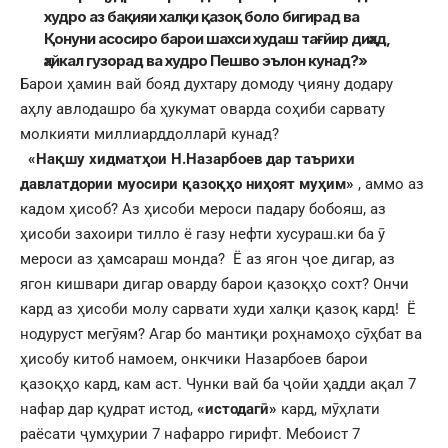
худро аз бақияи халқи қазоқ боло бигирад ва
Қонуни асосиро барои шахси худаш тағйир диҳад,
ҳайкал гузорад ва худро Пешво эълон кунад?»
Барои ҳамин вай бояд духтару домоду ҷияну додару
аҳлу авлодашро ба ҳукумат оварда соҳиби сарвату
молкияти миллиарддолларӣ кунад?
«Нақшу хидматҳои Н.Назарбоев дар таърихи
давлатдории муосири қазоқҳо ниҳоят муҳим»
, аммо аз
кадом ҳисоб? Аз ҳисоби мероси падару бобояш, аз
ҳисоби захоири тилло ё газу нефти хусураш.ки ба ӯ
мероси аз ҳамсараш монда? Ё аз ягон ҷое дигар, аз
ягон кишвари дигар оварду барои қазоқҳо сохт? Ончи
кард аз ҳисоби молу сарвати худи халқи қазоқ кард! Ё
нодуруст мегӯям? Агар бо мантиқи роҳнамоҳо сӯҳбат ва
ҳисобу китоб намоем, онкчики Назарбоев барои
қазоқҳо кард, кам аст. Чунки вай ба ҷойи ҳадди ақал 7
нафар дар қудрат истод,
«истодагӣ»
кард, мӯҳлати
раёсати ҷумҳурии 7 нафарро гирифт. Мебоист 7