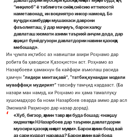
давлатдории муосири қазоқҳо ниҳоят муҳим буда, ҳеҷ
“инқилоб” ё таблиғоти сиёҳи сиёсию иттилоотӣ
наметавонад, ин воқеиятро инкор намояд. Бо
вуҷуди камбудҳои мушаххаси даврони
фаъолияташ, ӯ дар маҷмуъ, барои халқу
давлаташ хизмати азими таърихӣ анҷом дода, дар
ҳақиқат бунёдгузори давлатдории навини қазоқҳо
мебошад».
Ин ҷумла иқтибос аз навиштаи ахири Роҳнамо дар
робита ба ҳаводиси Қазоқистон аст. Роҳнамо аз
Назарбоеви ҳамакнун ба кайфари аъмолаш расида
ҳамчун
“лидери минтақавӣ”
,
“татбиқкунандаи модели
муваффақи мудирият”
тавсифу тамҷид кардааст. (Ба
назари ман намуд, ки Роҳнамо ин ҳама тамаллуқу
хушомадҳоро ба номи Назарбоев оварда аммо дар асл
Эмомалӣ Раҳмонро дар назар дорад).
«Хуб, бигзор, ҳамин тавр ҳам буда бошад: «нақшу
хидматҳои Н.Назарбоев дар таърихи давлатдории
муосири қазоқҳо ниҳоят муҳим». Барои ҳамин бояд вай
аз сари қудрат наравад? Барои ҳамин вай бояд