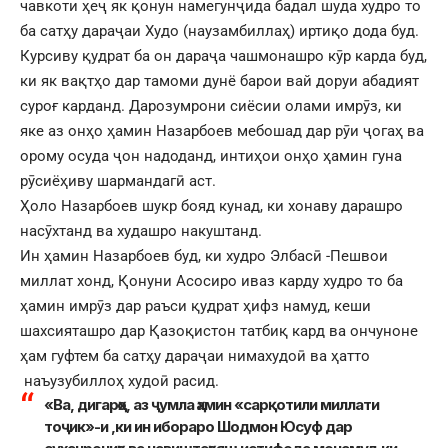
чавкоти ҳеҷ як қонун намегунҷида бадал шуда худро то
ба сатҳу дараҷаи Худо (наузамбиллаҳ) иртиқо дода буд.
Курсиву қудрат ба он дараҷа чашмонашро кӯр карда буд,
ки як вақтҳо дар тамоми дунё барои вай доруи абадият
суроғ карданд. Дарозумрони сиёсии олами имрӯз, ки
яке аз онҳо ҳамин Назарбоев мебошад дар рӯи ҷогаҳ ва
орому осуда ҷон надоданд, интиҳои онҳо ҳамин гуна
рӯсиёҳиву шармандагӣ аст.
Ҳоло Назарбоев шукр бояд кунад, ки хонаву дарашро
насӯхтанд ва худашро накуштанд.
Ин ҳамин Назарбоев буд, ки худро Элбасӣ -Пешвои
миллат хонд, Қонуни Асосиро иваз карду худро то ба
ҳамин имрӯз дар раъси қудрат ҳифз намуд, кеши
шахсияташро дар Қазоқистон татбиқ кард ва ончуноне
ҳам гуфтем ба сатҳу дараҷаи нимахудоӣ ва ҳатто
наъузубиллоҳ худоӣ расид.
«Ва, дигарҳо, аз ҷумла ҳамин «сарқотили миллати
тоҷик»-и ,ки ин ибораро Шодмон Юсуф дар