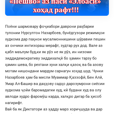
Поёни шармовару фоҷиабори даврони раҳбарии
тулонии Нурсултон Назарбоев, бунёдгузори режимҳои
худкома дар паҳнои мусалмоннишини шӯравии пешин
аз ончики интизораш мерафт, зудтар рух дод. Вале аз
қабл маълум буд,ки як рӯз не як рӯз, ин низоми
зиддидемокративу зиддихалқӣ бо ҳамин тарзу бо
ҳамин шева, бо рехтани хуни халқи қазоқ ва ба азову
мотам нишондани мардум сарнагун хоҳад шуд. Чунки
Назарбоев ҳам ба мисли Муаммар Қаззофӣ, Бен Алӣ,
Умар Ал-Башир ва даҳҳову садҳо дарозумрони сиёсии
худкома ҷойи баромадагии худ, кӣ будани худ ва олу
авлоди худро фаромӯш карда, халқро дигар ба ҳисоб
нагирифт.
Вай ба як Диктатори аз ҳадду марз хориҷшуда ва дар