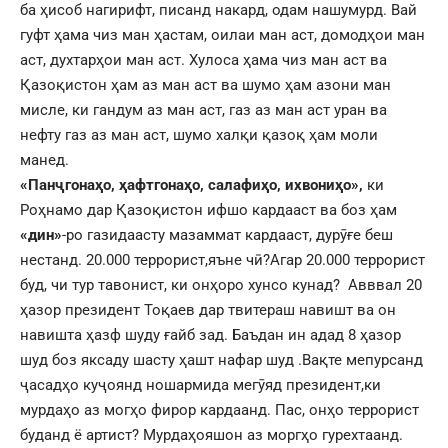
ба ҳисоб нагирифт, писанд накард, одам нашумурд. Вай
гуфт ҳама чиз ман ҳастам, оилаи ман аст, домодҳои ман
аст, духтарҳои ман аст. Хулоса ҳама чиз ман аст ва
Қазоқистон ҳам аз ман аст ва шумо ҳам азони ман
мисле, ки гандум аз ман аст, газ аз ман аст уран ва
нефту газ аз ман аст, шумо халқи қазоқ ҳам моли
манед.
«Панҷгонаҳо, ҳафтгонаҳо, салафиҳо, ихвониҳо»,
ки
Роҳнамо дар Қазоқистон ифшо кардааст ва боз ҳам
«дин»
-ро газидаасту мазаммат кардааст, дурӯғе беш
нестанд. 20.000 террорист,яъне чӣ?Агар 20.000 террорист
буд, чи тур тавонист, ки онҳоро хунсо кунад? Авввал 20
ҳазор президент Тоқаев дар твитераш навишт ва он
навишта ҳазф шуду ғайб зад. Баъдан ин адад 8 ҳазор
шуд боз яксаду шасту ҳашт нафар шуд .Вақте мепурсанд
ҷасадҳо куҷоянд ношармида мегӯяд президент,ки
мурдаҳо аз могҳо фирор кардаанд. Пас, онҳо террорист
буданд ё артист? Мурдаҳояшон аз моргҳо гурехтаанд.