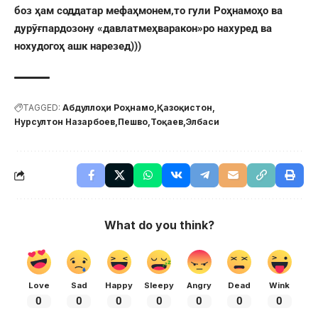
боз ҳам соддатар мефаҳмонем,то гули Роҳнамоҳо ва
дурӯғпардозону «давлатмеҳваракон»ро нахуред ва
нохудогоҳ ашк нарезед)))
TAGGED:
Абдуллоҳи Роҳнамо
Қазоқистон
Нурсултон Назарбоев
Пешво
Тоқаев
Элбаси
What do you think?
Love
Sad
Happy
Sleepy
Angry
Dead
Wink
0
0
0
0
0
0
0