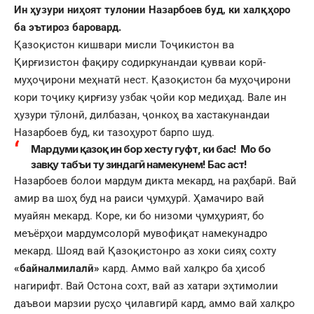
Ин ҳузури ниҳоят тулонии Назарбоев буд, ки халқҳоро
ба эътироз баровард.
Қазоқистон кишвари мисли Тоҷикистон ва
Қирғизистон фақиру содиркунандаи қувваи корӣ-
муҳоҷирони меҳнатӣ нест. Қазоқистон ба муҳоҷирони
кори тоҷику қирғизу узбак ҷойи кор медиҳад. Вале ин
ҳузури тӯлонӣ, дилбазан, ҷонкоҳ ва хастакунандаи
Назарбоев буд, ки тазоҳурот барпо шуд.
Мардуми қазоқ ин бор хесту гуфт, ки бас! Мо бо
завқу табъи ту зиндагӣ намекунем! Бас аст!
Назарбоев болои мардум дикта мекард, на раҳбарӣ. Вай
амир ва шоҳ буд на раиси ҷумҳурӣ. Ҳамачиро вай
муайян мекард. Коре, ки бо низоми ҷумҳурият, бо
меъёрҳои мардумсолорӣ мувофиқат намекунадро
мекард. Шояд вай Қазоқистонро аз хоки сияҳ сохту
«байналмилалӣ»
кард. Аммо вай халқро ба ҳисоб
нагирифт. Вай Остона сохт, вай аз хатари эҳтимолии
даъвои марзии русҳо ҷилавгирӣ кард, аммо вай халқро