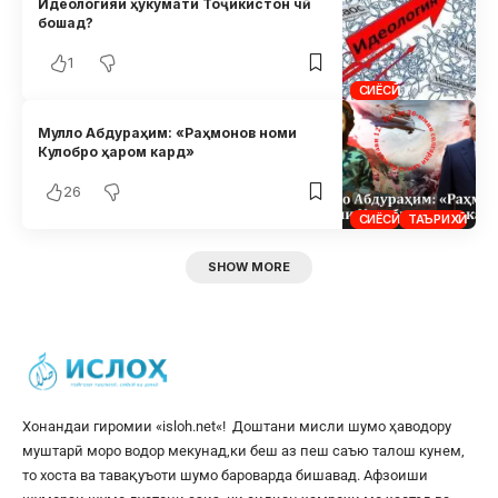
Идеологияи ҳукумати Тоҷикистон чӣ
бошад?
1
СИЁСӢ
Мулло Абдураҳим: «Раҳмонов номи
Кулобро ҳаром кард»
26
СИЁСӢ
ТАЪРИХӢ
SHOW MORE
Хонандаи гиромии «
isloh.net
«! Доштани мисли шумо ҳаводору
муштарӣ моро водор мекунад,ки беш аз пеш саъю талош кунем,
то хоста ва тавақуъоти шумо бароварда бишавад. Афзоиши