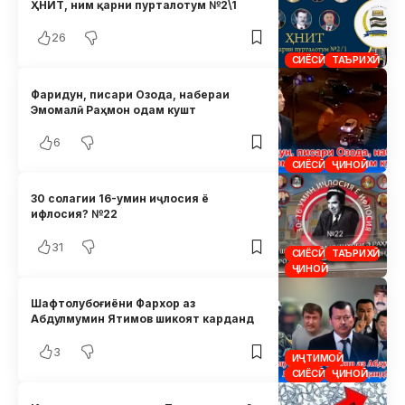
ҲНИТ, ним қарни пурталотум №2\1
26
СИЁСӢ
ТАЪРИХӢ
Фаридун, писари Озода, набераи
Эмомалӣ Раҳмон одам кушт
6
СИЁСӢ
ҶИНОӢ
30 солагии 16-умин иҷлосия ё
ифлосия? №22
31
СИЁСӢ
ТАЪРИХӢ
ҶИНОӢ
Шафтолубоғиёни Фархор аз
Абдулмумин Ятимов шикоят карданд
3
ИҶТИМОӢ
СИЁСӢ
ҶИНОӢ