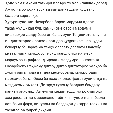
Ҳоло ҳам имкони тағйири вазъро то ҷое
«пешво»
дорад.
Аммо на бо роҳи зурӣ ва зиндонкардану куштану
бадарға карданҳо.
Ҳузури тулонии Назарбоев барои мардуми қазоқ
таҳаммулшикан буд, ҳамчуноне барои мардуми
кишварҳои давру бари он ба шумули Тоҷикистон, чунки
ин диктаторҳои солҳои сол дар қудрат кафшершудаи
бешарму бешараф на танҳо сарвату давлати мансубу
мутааллиқи халқҳоро гирифтаанд, онҳо ихтиёри
мардумро гирифтаанд, иродаи мардумро шикастанд.
Назарбоеву Раҳмону дигару дигар диктаторҳо халқро ба
ҳукми рама, пода ва гала меҳисобанд, халқро одам
намеҳисобанд. Одам ба назари онҳо фақат худи онҳо ва
наздикони онҳост. Дигарҳо ғулому бардаву бандаву
канизи онҳоянд. Аз ҷумла ҳамин абдулло роҳнамоҳо
ҳам рисолат ва миссияашон айни як ғулом ва як барда
аст, ба ин фарқ, ки ғулом ва бардаҳои дигарро таскин ва
тасалло ва фиреб диҳанд.