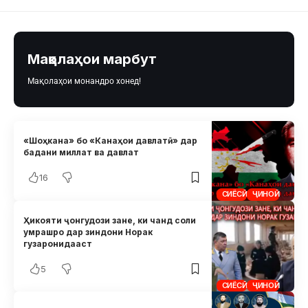
Мақолаҳои марбут
Мақолаҳои монандро хонед!
«Шоҳкана» бо «Канаҳои давлатӣ» дар
бадани миллат ва давлат
16
СИЁСӢ
ҶИНОӢ
Ҳикояти ҷонгудози зане, ки чанд соли
умрашро дар зиндони Норак
гузаронидааст
5
СИЁСӢ
ҶИНОӢ