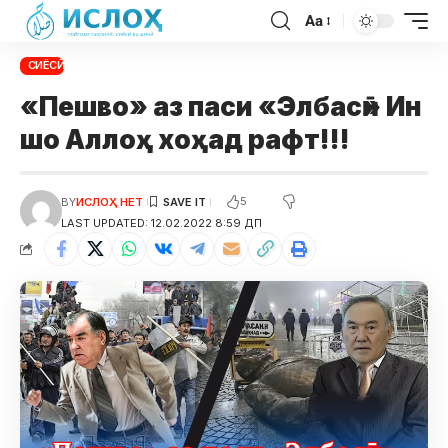
Aa
СИЁСӢ
«Пешво» аз паси «Элбасӣ» Ин
шо Аллоҳ хоҳад рафт!!!
5
BY
ИСЛОҲ НЕТ
LAST UPDATED: 12.02.2022 8:59 ДП