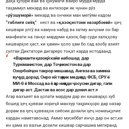
даҳа ҳузури вай ва ҳукумати вайро мурда-мурда
таҳаммул мекард ва интизори як чунин рӯз
«рӯзшуморӣ»
мекард ва ончики ман мегӯям кадом
“таблиғи сиёҳ”
нест ва
«қазоқистони назарбоевӣ»
ҳиҷ
кишвари улгӯ ва намуна набуд ва хатму анҷоми он бар
манфиати на танҳо мардуми қазоқ бар суди халқҳову
кишварҳое ҳаст, ки ҳамин ҳоло ҳам бо сад азобу азият
султаи Диктатори дигареро тоқат карда истодаанд.
«Варианти қазоқӣ кайе набошад дар
Туркманистон, дар Тоҷикистон ва дар
Озорбойҷон такрор мешавад. Ангеза ва замина
вуҷуд дорад. Онро кӣ таҳрик медиҳад: ФСБ, СРУ ё
МИ-6 ё Моссад ва ё ҳар ниҳоди ҷосусии дигар, гапи
дигар аст. Дастак ва асос дар дохил аст.»
Агар вазъият ва ҳолати мардум дар ин кишварҳо хуб
бошед ҳеҷ қувваи хориҷӣ манзур таҳрикҳоро дар назар
дорам ва ҳеҷ қувваҳои сиёсии дохили ҳеҷ номаъқулие
кардан наметавонад. Аммо мусиббат инҷо дар он аст,ки
ин ҳама аз вазъи дохили кишвар сарчашма мегиранд.