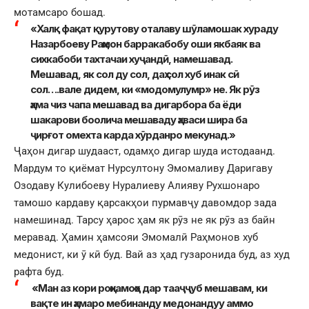
мотамсаро бошад.
«Халқ фақат қурутову оталаву шӯламошак хураду
Назарбоеву Раҳмон барракабобу оши якбаяк ва
сихкабоби тахтачаи хуҷандӣ, намешавад.
Мешавад, як сол ду сол, даҳ сол хуб инак сӣ
сол….вале дидем, ки «модомулумр» не. Як рӯз
ҳама чиз чапа мешавад ва дигарбора ба ёди
шакарови боолича мешаваду ҳаваси шира ба
ҷирғот омехта карда хӯрданро мекунад.»
Ҷаҳон дигар шудааст, одамҳо дигар шуда истодаанд.
Мардум то қиёмат Нурсултону Эмомаливу Даригаву
Озодаву Кулибоеву Нуралиеву Алияву Рухшонаро
тамошо кардаву қарсакҳои пурмавҷу давомдор зада
намешинад. Тарсу ҳарос ҳам як рӯз не як рӯз аз байн
меравад. Ҳамин ҳамсояи Эмомалӣ Раҳмонов хуб
медонист, ки ӯ кӣ буд. Вай аз ҳад гузаронида буд, аз худ
рафта буд.
«Ман аз кори роҳнамоҳо дар тааҷҷуб мешавам, ки
вақте ин ҳамаро мебинанду медонандуу аммо