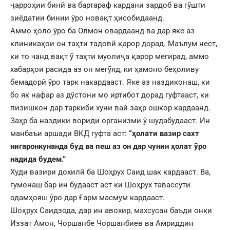
ҷарроҳии бинӣ ва бартараф кардани зардоб ва гӯшти
зиёдатии бинии ӯро новақт ҳисобидаанд.
Аммо ҳоло ӯро ба Олмон овардаанд ва дар яке аз
клиникаҳои он таҳти тадовӣ қарор дорад. Маълум нест,
ки то чанд вақт ӯ таҳти муолиҷа қарор мегирад, аммо
хабарҳои расида аз он мегӯяд, ки ҳамоно беҳоливу
бемадорӣ ӯро тарк накардааст. Яке аз наздиконаш, ки
бо як нафар аз дӯстони мо иртибот дорад гуфтааст, ки
пизишкон дар таркиби хуни вай заҳр ошкор кардаанд.
Заҳр ба наздики вориди организми ӯ шудабудааст. Ин
манбаъи аршади ВКД гуфта аст:
“ҳолати вазир сахт
нигаронкунанда буд ва пеш аз он дар чунин ҳолат ӯро
надида будем.”
Худи вазири дохилӣ ба Шоҳрух Саид шак кардааст. Ва,
гумонаш бар ин будааст аст ки Шоҳрух тавассути
одамҳояш ӯро дар Ғарм масмум кардааст.
Шоҳрух Саидзода, дар ин авохир, махсусан баъди онки
Иззат Амон, Чоршанбе Чоршанбиев ва Амриддин