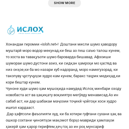
SHOW MORE
Хонандаи гиромии «
isloh.net
«! Доштани мисли шумо ҳаводору
муштарӣ моро водор мекунад,ки беш аз пеш саъю талош кунем,
то хоста ва тавақуъоти шумо бароварда бишавад. Афзоиши
шумораи шумо дустони азиз, ки сидқан ҳамроҳи мо ҳастед ва
низ онҳое,ки ба мо назари хуб надоранд, моро намегузорад, ки
такопуву ҷустуҷуҳои худро кам кунем, баракс таҳрик медиҳад,ки
кори бештар кунем.
Чуноне худи шумо ҳам мушоҳида намудед Ислоҳ минбари озоду
новобаста аст ва ҳақиқату воқеиятро мегӯяду менависад.Аз ин
сабаб аст, ки дар шабакаи маҷозии тоҷикӣ ҷойгоҳи хоси худро
ишғол кардааст.
Дар ҳафтсоли фаъолияти худ, ки ба хотири гуфтани сухани ҳақ ва
ошкор сохтани ҷиноятҳои мақомот борҳо мавриди ҳамлаҳои
ҳакерӣ ҳам қарор гирифтем,ҳеҷ гоҳ аз ин роҳ мунсариф