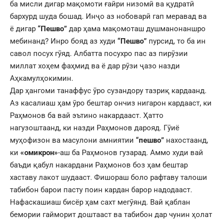
ба мисли дигар мақомоти ғайри низомӣ ва қудратӣ
бархурд шуда бошад. Инҷо аз нобоварӣ гап меравад ва
ё дигар
“Пешво”
дар ҳама мақомоташ душманонаншро
мебинанд? Инро бояд аз худи
“Пешво”
пурсид, то ба ин
савол посух гӯяд. Албатта посухро пас аз пирӯзии
миллат хоҳем фаҳмид ва ё дар рӯзи ҷазо назди
Аҳкамулҳокимин.
Дар ҳангоми танаффус ӯро сузандору тазриқ кардаанд.
Аз касалиаш ҳам ӯро бештар ончиз нигарон кардааст, ки
Раҳмонов ба вай эътино накардааст. Ҳатто
нагузоштаанд, ки назди Раҳмонов дарояд. Гӯиё
муҳофизон ва масулони амниятии
“пешво”
нахостаанд,
ки
«омикрон»
-аш ба Раҳмонов гузарад. Аммо худи вай
баъди қабул накардани Раҳмонов боз ҳам бештар
хаставу лакот шудааст. Фишораш боло рафтаву талоши
табибон барои пасту поин кардан барор надодааст.
Нафаскашиаш бисёр ҳам сахт мегӯянд. Вай қаблан
бемории гайморит доштааст ва табибон дар чунин ҳолат