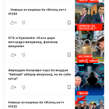
СИЁСӢ
ҶИНОӢ
Номаҳо аз ноҳияҳо ба «Ислоҳ.нет»
№263
11
НОМАҲО БА
"ИСЛОҲ.НЕТ"
КГБ-и Кушониён: «Касе дари
масҷидро мекушояд, фалонаш
мекунем»
4
ИҶТИМОӢ
СИЁСӢ
ҶИНОӢ
Амриддин Нахшовро чаро бо моддаи
“Авбошӣ” айбдор мекунанд, на ба сӯйи
қасд?
4
ҶИНОӢ
Номаҳо аз ноҳияҳо ба «Ислоҳ.нет»
№233