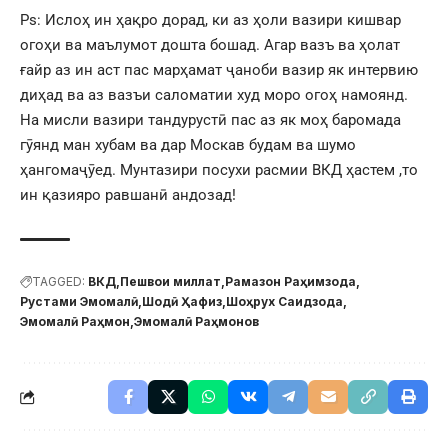
Ps: Ислоҳ ин ҳақро дорад, ки аз ҳоли вазири кишвар
огоҳи ва маълумот дошта бошад. Агар вазъ ва ҳолат
ғайр аз ин аст пас марҳамат ҷаноби вазир як интервию
диҳад ва аз вазъи саломатии худ моро огоҳ намоянд.
На мисли вазири тандурустӣ пас аз як моҳ баромада
гӯянд ман хубам ва дар Москав будам ва шумо
ҳангомаҷӯед. Мунтазири посухи расмии ВКД ҳастем ,то
ин қазияро равшанӣ андозад!
TAGGED:
ВКД
Пешвои миллат
Рамазон Раҳимзода
Рустами Эмомалӣ
Шодӣ Ҳафиз
Шоҳрух Саидзода
Эмомалӣ Раҳмон
Эмомалӣ Раҳмонов