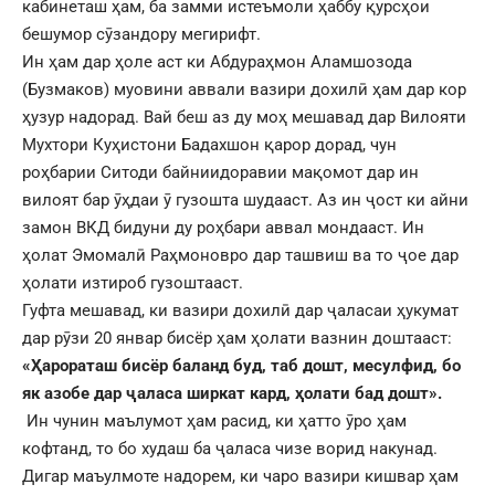
кабинеташ ҳам, ба замми истеъмоли ҳаббу қурсҳои
бешумор сӯзандору мегирифт.
Ин ҳам дар ҳоле аст ки Абдураҳмон Аламшозода
(Бузмаков) муовини аввали вазири дохилӣ ҳам дар кор
ҳузур надорад. Вай беш аз ду моҳ мешавад дар Вилояти
Мухтори Куҳистони Бадахшон қарор дорад, чун
роҳбарии Ситоди байниидоравии мақомот дар ин
вилоят бар ӯҳдаи ӯ гузошта шудааст. Аз ин ҷост ки айни
замон ВКД бидуни ду роҳбари аввал мондааст. Ин
ҳолат Эмомалӣ Раҳмоновро дар ташвиш ва то ҷое дар
ҳолати изтироб гузоштааст.
Гуфта мешавад, ки вазири дохилӣ дар ҷаласаи ҳукумат
дар рӯзи 20 январ бисёр ҳам ҳолати вазнин доштааст:
«Ҳарораташ бисёр баланд буд,
таб дошт,
месулфид,
бо
як азобе дар ҷаласа ширкат кард,
ҳолати бад дошт».
Ин чунин маълумот ҳам расид, ки ҳатто ӯро ҳам
кофтанд, то бо худаш ба ҷаласа чизе ворид накунад.
Дигар маъулмоте надорем, ки чаро вазири кишвар ҳам