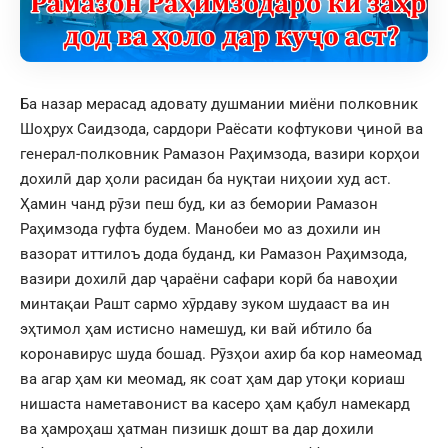
Ба назар мерасад адовату душмании миёни полковник
Шоҳрух Саидзода, сардори Раёсати кофтукови ҷиноӣ ва
генерал-полковник Рамазон Раҳимзода, вазири корҳои
дохилӣ дар ҳоли расидан ба нуқтаи ниҳоии худ аст.
Ҳамин чанд рӯзи пеш буд, ки аз бемории Рамазон
Раҳимзода гуфта будем. Манобеи мо аз дохили ин
вазорат иттилоъ дода буданд, ки Рамазон Раҳимзода,
вазири дохилӣ дар ҷараёни сафари корӣ ба навоҳии
минтақаи Рашт сармо хӯрдаву зуком шудааст ва ин
эҳтимол ҳам истисно намешуд, ки вай ибтило ба
коронавирус шуда бошад. Рӯзҳои ахир ба кор намеомад
ва агар ҳам ки меомад, як соат ҳам дар утоқи кориаш
нишаста наметавонист ва касеро ҳам қабул намекард
ва ҳамроҳаш ҳатман пизишк дошт ва дар дохили