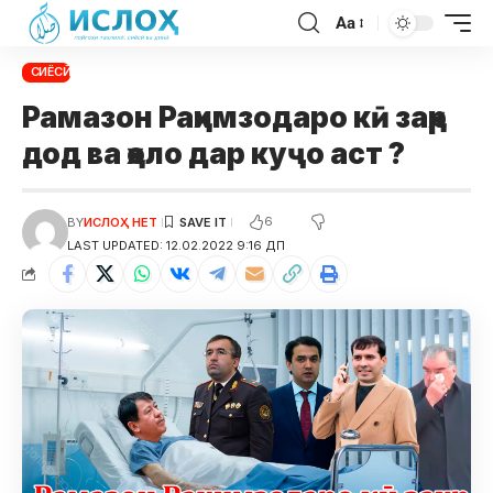
Aa
СИЁСӢ
Рамазон Раҳимзодаро кӣ заҳр
дод ва ҳоло дар куҷо аст ?
6
BY
ИСЛОҲ НЕТ
LAST UPDATED: 12.02.2022 9:16 ДП