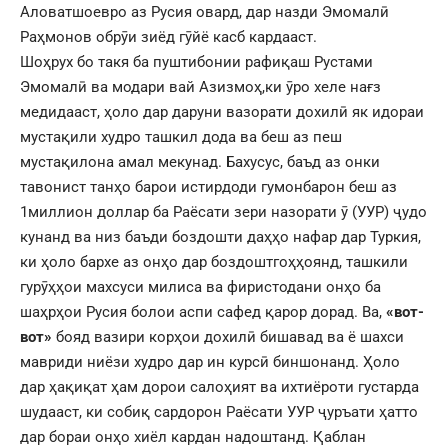
Аловатшоевро аз Русия овард, дар назди Эмомалӣ
Раҳмонов обрӯи зиёд гӯйё касб кардааст.
Шоҳрух бо такя ба пуштибонии рафиқаш Рустами
Эмомалӣ ва модари вай Азизмоҳ,ки ӯро хеле нағз
медидааст, ҳоло дар даруни вазорати дохилӣ як идораи
мустақили худро ташкил дода ва беш аз пеш
мустақилона амал мекунад. Бахусус, баъд аз онки
тавонист танҳо барои истирдоди гумонбарон беш аз
1миллион доллар ба Раёсати зери назорати ӯ (УУР) ҷудо
кунанд ва низ баъди боздошти даҳҳо нафар дар Туркия,
ки ҳоло бархе аз онҳо дар боздоштгоҳҳоянд, ташкили
гурӯҳҳои махсуси милиса ва фиристодани онҳо ба
шаҳрҳои Русия болои аспи сафед қарор дорад. Ва,
«вот-
вот»
бояд вазири корҳои дохилӣ бишавад ва ё шахси
мавриди ниёзи худро дар ин курсӣ биншонанд. Ҳоло
дар ҳақиқат ҳам дорои салоҳият ва ихтиёроти густарда
шудааст, ки собиқ сардорон Раёсати УУР ҷуръати ҳатто
дар бораи онҳо хиёл кардан надоштанд. Қаблан