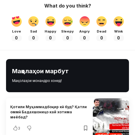
What do you think?
Love
Sad
Happy
Sleepy
Angry
Dead
Wink
0
0
0
0
0
0
0
Мақолаҳои марбут
Мақолаҳои монандро хонед!
Қотили Муҳаммадбоқир кӣ буд? Қатли
оммӣ Бадахшониҳо кай хотима
меёбад?
3