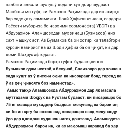
навбати аввали шустушӯ додани хун доир шудааст.
Манбаъи мо гуфт, ки Рамазон Раҳимзода дар ин ахирҳо
бар садоқату самимияти Шодӣ Ҳафизи язнааш, сардори
Раёсати мубориза бо ҷароими созмонёфта( УБОП) ва
Абдураҳмон Аламшозодаи муовинаш (Бузмаков) низ
сахт машкук аст. Аз Бузмаков ба он хотир, ки талабгори
курсии вазирист ва аз Шодӣ Ҳафиз ба он ҷиҳат, ки дар
доми Шоҳрух афтодааст.
Рамазон Раҳимзода борҳо гуфта будааст,ки
« и
Бузмаков одам нестай,я бехунай, Салиховро дар хонааш
зада кушт аз ӯ инсони оқил ва инсонранг бояд тарсад ва
ӯ аз ҳеҷ ҷинояте боз намеистад».
Аммо танҳо Аламшозода Абдурраҳмон дар як масала
муттаҳами Шоҳрух ва Рустам будааст, ки писарашро бо
75 кг маводи мухаддир боздошт мекунанд ва барои ин,
ки бо ин кргу ба созиш ояд писарашро озод мекунанду
ӯро дар қапқони худашон нигоҳ доштаанд. Аламшодоза
Абдурраҳмон барои ин, ки аз мақомаш наравад ба ҳар