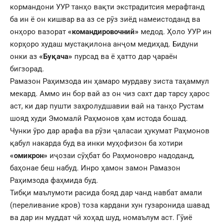
кормандони УУР танҳо вақти экстрадитсия мерафтанд
ба ин ё он кишвар ва аз се рӯз зиёд намеистоданд ва
онҳоро вазорат
«командировочний»
медод. Ҳоло УУР ин
корҳоро худаш мустақилона анҷом медиҳад. Бидуни
онки аз
«Буқача»
пурсад ва ё ҳатто дар ҷараён
бигзорад.
Рамазон Раҳимзода ин ҳамаро мурдаву зиста таҳаммул
мекард. Аммо ин бор вай аз он чиз сахт дар тарсу ҳарос
аст, ки дар пушти заҳролудшавии вай на танҳо Рустам
шояд худи Эмомалӣ Раҳмонов ҳам истода бошад.
Чунки ӯро дар арафа ва рӯзи ҷаласаи ҳукумат Раҳмонов
қабул накарда буд ва инки муҳофизон ба хотири
«омикрон»
иҷозаи сӯҳбат бо Раҳмоновро надоданд,
баҳонае беш набуд. Инро ҳамон замон Рамазон
Раҳимзода фаҳмида буд.
Тибқи маълумоти расида бояд дар чанд навбат амали
(переливание кров) тоза кардани хун гузаронида шавад
ва дар ин муддат чӣ хоҳад шуд, номаълум аст. Гӯиё