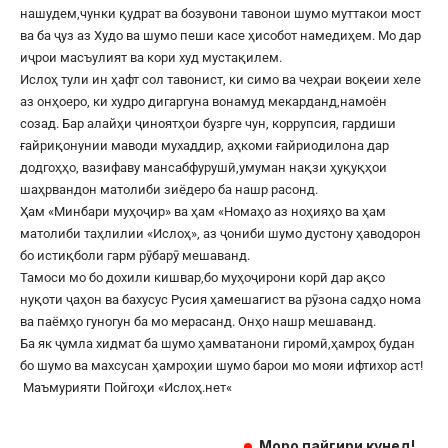
нашудем,чунки қудрат ва бозувони тавонои шумо муттакои мост
ва ба ҷуз аз Худо ва шумо пеши касе ҳисобот намедиҳем. Мо дар
иҷрои масъулият ва кори худ мустақилем.
Ислоҳ тули ин ҳафт сол тавонист, ки симо ва чеҳраи воқеии хеле
аз онҳоеро, ки худро дигаргуна вонамуд мекарданд,намоён
созад. Бар алайҳи ҷиноятҳои бузрге чун, коррупсия, гардиши
ғайриқонунии маводи мухаддир, аҳкоми ғайриодилона дар
додгоҳҳо, вазифаву мансабфурушӣ,умуман нақзи ҳуқуқҳои
шаҳрвандон матолиби зиёдеро ба нашр расонд.
Ҳам «Минбари муҳоҷир» ва ҳам «Номаҳо аз ноҳияҳо ва ҳам
матолиби таҳлилии «Ислоҳ», аз ҷониби шумо дустону ҳаводорон
бо истиқболи гарм рӯбарӯ мешаванд.
Тамоси мо бо дохили кишвар,бо муҳоҷирони корӣ дар ақсо
нуқоти ҷаҳон ва бахусус Русия ҳамешагист ва рӯзона садҳо нома
ва паёмҳо гуногун ба мо мерасанд. Онҳо нашр мешаванд.
Ба як ҷумла хидмат ба шумо ҳамватанони гиромӣ,ҳамроҳ будан
бо шумо ва махсусан ҳамроҳии шумо барои мо мояи ифтихор аст!
Маъмурияти Пойгоҳи «
Ислоҳ.нет
«
Моро пайгири кунед!