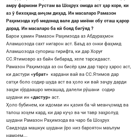
амру фармони Рустам ва Шоҳрух омода аст ҳар коре, ки
аз ӯ бихоҳанд анҷом диҳад. Ин масаларо Рамазон
Раҳимзода хуб медонад вале дар миёни обу оташ қарор
дорад. Ин масаларо ба кӣ бояд бигӯяд ?
Барои ҳамин Рамазон Раҳимзода аз Абдураҳмон
Аламшозода сахт нигарон аст. Баъд аз онки фаҳмид
Аламшозода супориш гирифта, ки дар Хоруғ
СС.Ятимовро аз байн бибарад, хеле тарсидааст.
Рамазон Раҳимзода аз он бисёр ҳам дар тарсу ҳарос аст,
ки дастури
«убрат»
кардани вай ва СС.Ятимов дар
сатҳи боло содир шуда аст ва ҳоло ки вай заҷру дарди
заҳри хӯрдаашро мекашад, далели рӯшани содир
шудани ин
«дастур»
аст.
Ҳоло бубинем, ки идомаи ин қазия ба чӣ меанҷомад ва
талош хоҳем кард, ки дар куҷо ва чи тавр заҳролуд
шудани Рамазон Раҳимзода ва чаро ба Шоҳрух
Саидзода машкук шудани ӯро низ бароятон маълум
намоем….