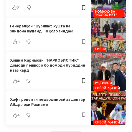
21
НОМАҲО БА
"ИСЛОҲ.НЕТ"
Генералҳои “шуришӣ”, кушта ва
зиндонӣ шуданд. Ту ҳоло зиндаӣ!
3
СИЁСӢ
Ҳошим Каримови “НАРКОБИОТИК”
домоди пешворо бо домоди Нуриддин
иваз кард
4
ИҶТИМОӢ
СИЁСӢ
ҶИНОӢ
Ҳафт рецепти пешвошиносӣ аз доктар
Абдуллоҳи Раҳнамо
4
СИЁСӢ
ҶИНОӢ