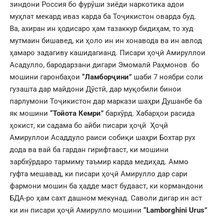
зиндони Россия бо фурӯши зиёди наркотика адои
муҳлат мекард иваз карда ба Тоҷикистон оварда буд.
Ва, ахиран ин ҳодисаро ҳам тазаккур бидиҳам, то худ
мутмаин бишавед, ки ҳоло ин ин хонавода ва ин авлод
ҳамаро задагиву кашидагианд. Писари ҳоҷӣ Амируллои
Асадулло, бародарзани дигари Эмомалӣ Раҳмонов бо
мошини гаронбаҳои
“Ламборҷини”
шаби 7 ноябри соли
гузашта дар майдони Дӯстӣ, дар муқобили бинои
парлумони Тоҷикистон дар маркази шаҳри Душанбе ба
як мошини
“Тойота Кемри”
бархӯрд. Хабарҳои расида
ҳокист, ки садама бо айби писари ҳоҷӣ Ҳоҷӣ
Амируллои Асаддуло раиси собиқи шаҳри Бохтар рух
дода ва вай ба гардан гирифтааст, ки мошини
зарбхӯрдаро тармиму таъмир карда медиҳад. Аммо
гуфта мешавад, ки писари ҳоҷӣ Амирулло дар сари
фармони мошин ба ҳадде маст будааст, ки кормандони
БДА-ро ҳам сахт дашном мекунад. Саволи дигар ин аст
ки ин писари ҳоҷӣ Амирулло мошини
“Lamborghini Urus”