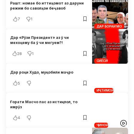
Рашт: номае бо иттиҳомот аз даруни
режим бо саволҳои беҷавоб
7
1
ДАР БОРАИ МО
Дар «Рӯзи Президент» аз ӯ чи
мехоҳему ба ӯ чи мегуем?!
28
1
СИЁСӢ
Дар роҳи Худо, муқобили маҷро
5
ИҶТИМОӢ
Ғорати Масчо пас аз истиқлол, то
имрӯз
4
ҶИНОӢ