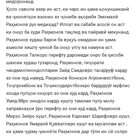
медоронанд.
Ҳоло саволи ахир ин аст, ки чаро ин ҳама қонуншиканӣ
ва ҷиноятҳои вазнин аз ҷониби ақориби Эмомалӣ
Раҳмонов рух медиҳад? Иллат ва сабаби асосӣ он аст
ки онҳо ба худи Раҳмонов тақлид ва пайравӣ мекунанд.
Раҳмонов худаш барои ба вуқуъ омадани ин ҳама
аъмоли зишту ҷиноӣ ба онҳо улгу ва намуна аст.
Раҳмонов Талкоро гирифту даромади онро ба ҳисоби
шахсии худаш гузаронд, Раҳмонов, тиҷорати
чандмиллиондолларии Зайд Саидовро тасарруф карду
аз они худ намуд, Раҳмонов бонкҳои Агроинвестбонк,
Тоҷпромбонк ва Тоҷиксодиротбонкро бардуруӯғ муфлис
хонда пулҳои онҳоро аз они худ кард, Раҳмонов
Умед-88ро зиндон карду кушту тамоми пулу молу
заправкаҳои ӯро гирифту аз они худ кард, Раҳмонов
Мирзо Зиёро кушт, Раҳмонов Каромат Шарифовро кушт,
Раҳмонов Умаралӣ Қувватовро кушт ва мусаллам аст ,
ки ҳама ҷурму ҷиноёти Раҳмонов дар тӯли ин сӣ солро