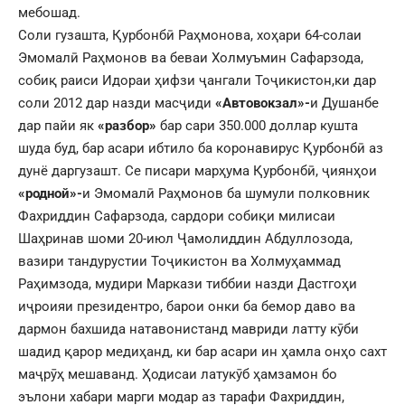
мебошад.
Соли гузашта, Қурбонбӣ Раҳмонова, хоҳари 64-солаи
Эмомалӣ Раҳмонов ва беваи Холмуъмин Сафарзода,
собиқ раиси Идораи ҳифзи ҷангали Тоҷикистон,ки дар
соли 2012 дар назди масҷиди
«Автовокзал»-
и Душанбе
дар пайи як
«разбор»
бар сари 350.000 доллар кушта
шуда буд, бар асари ибтило ба коронавирус Қурбонбӣ аз
дунё даргузашт. Се писари марҳума Қурбонбӣ, ҷиянҳои
«родной»-
и Эмомалӣ Раҳмонов ба шумули полковник
Фахриддин Сафарзода, сардори собиқи милисаи
Шаҳринав шоми 20-июл Ҷамолиддин Абдуллозода,
вазири тандурустии Тоҷикистон ва Холмуҳаммад
Раҳимзода, мудири Маркази тиббии назди Дастгоҳи
иҷроияи президентро, барои онки ба бемор даво ва
дармон бахшида натавонистанд мавриди латту кӯби
шадид қарор медиҳанд, ки бар асари ин ҳамла онҳо сахт
маҷрӯҳ мешаванд. Ҳодисаи латукӯб ҳамзамон бо
эълони хабари марги модар аз тарафи Фахриддин,