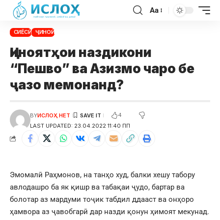
Aa
СИЁСӢ
ҶИНОӢ
Ҷиноятҳои наздикони
“Пешво” ва Азизмо чаро бе
ҷазо мемонанд?
4
BY
ИСЛОҲ НЕТ
LAST UPDATED: 23.04.2022 11:40 ПП
Эмомалӣ Раҳмонов, на танҳо худ, балки хешу табору
авлодашро ба як қишр ва табақаи ҷудо, бартар ва
болотар аз мардуми тоҷик табдил ддааст ва онҳоро
ҳамвора аз ҷавобгарӣ дар назди қонун ҳимоят мекунад.