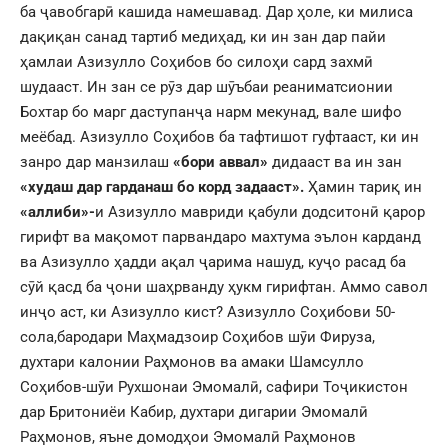
ба ҷавобгарӣ кашида намешавад. Дар ҳоле, ки милиса
дақиқан санад тартиб медиҳад, ки ин зан дар пайи
ҳамлаи Азизулло Соҳибов бо силоҳи сард захмӣ
шудааст. Ин зан се рӯз дар шӯъбаи реаниматсионии
Бохтар бо марг даступанҷа нарм мекунад, вале шифо
меёбад. Азизулло Соҳибов ба тафтишот гуфтааст, ки ин
занро дар манзилаш
«бори аввал»
дидааст ва ин зан
«худаш дар гарданаш бо корд задааст».
Ҳамин тариқ ин
«аллиби»-
и Азизулло мавриди қабули додситонӣ қарор
гирифт ва мақомот парвандаро махтума эълон карданд
ва Азизулло ҳадди ақал ҷарима нашуд, куҷо расад ба
сӯй қасд ба ҷони шаҳрванду ҳукм гирифтан. Аммо савол
инҷо аст, ки Азизулло кист? Азизулло Соҳибови 50-
сола,бародари Маҳмадзоир Соҳибов шӯи Фируза,
духтари калонии Раҳмонов ва амаки Шамсулло
Соҳибов-шӯи Рухшонаи Эмомалӣ, сафири Тоҷикистон
дар Бритониёи Кабир, духтари дигарии Эмомалӣ
Раҳмонов, яъне домодҳои Эмомалӣ Раҳмонов