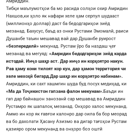
Амриддин.
Тибқи маълумотҳои ба мо расида солҳои охир Амридин
Нахшов,ки ҳоло як нафари хеле ҳам серпул шудааст
(миллионҳо доллар) даст ба бедодгариҳои зиёд
мезанад. Бахусус, баъд аз онки Рустами Эмомалӣ, раиси
Душанбе таъин мешавад вай дар Душанбе руирост
«безпеределӣ»
мекунад. Рустам ӯро ба наздаш ҷеғ
мезанад ва мегуяд:
«Амридин бедодгариҳои зиёд карда
истодаӣ. Инҷо шаҳр аст. Дар инҷо ин корҳоятро накун.
Рав ҳаму кони тилоят кор кун, дар ҳамон территория чи
хеле мехоҳӣ бигард.Дар шаҳр ин корҳоятро набинам».
Амриддин, ки сахт хашмгин шуда буд посух медиҳад, ки
«Ма да Тоҷикистон гапзана фалон мекунам».
Баъди ин
гап дар байнашон занозанӣ сар мешавад ва Амриддин
Рустамро як шапалоқ мезанад. Онҳоро халос мекунанд.
Аммо ин кор як ғавғои калонро дар оила ба бор меорад
ва бо дахолати Ҳасану Азизмо ва дигар тағоҳои Рустам
қазияро ором мекунанд ва онҳоро боз оштӣ