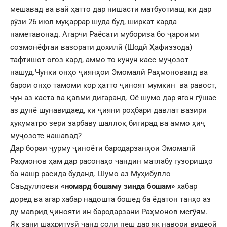
мешавад ва вай ҳатто дар нишасти матбуотиаш, ки дар
рӯзи 26 июл муқаррар шуда буд, ширкат карда
наметавонад. Агарчи Раёсати мубориза бо ҷароими
созмонёфтаи вазорати дохилӣ (Шодӣ Ҳафиззода)
тафтишот оғоз кард, аммо то кунун касе муҷозот
нашуд.Чунки онҳо ҷиянҳои Эмомалӣ Раҳмонованд ва
барои онҳо тамоми кор ҳатто ҷиноят мумкин ва равост,
чун аз каста ва қавми дигаранд. Оё шумо дар ягон гӯшае
аз дунё шунавидаед, ки ҷияни роҳбари давлат вазири
ҳукуматро зери зарбаву шаллоқ бигирад ва аммо ҳиҷ
муҷозоте нашавад?
Дар бораи ҷурму ҷиноёти бародарзанҳои Эмомалӣ
Раҳмонов ҳам дар расонаҳо чандин матлабу гузоришҳо
ба нашр расида буданд. Шумо аз Муҳибулло
Саъдуллоеви
«номард бошаму зинда бошам»
хабар
доред ва агар хабар надошта бошед ба ёдатон танҳо аз
ду маврид ҷинояти ин бародарзани Раҳмонов мегӯям.
Як зани шаҳритузӣ чанд соли пеш дар як навори видеоӣ