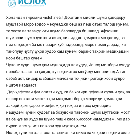
Хонандаи гиромии «
isloh.net
«! Доштани мисли шумо ҳаводору
муштарӣ моро водор мекунад,ки беш аз пеш саъю талош кунем,
то хоста ва тавақуъоти шумо бароварда бишавад. Афзоиши
шумораи шумо дустони азиз, ки сидқан ҳамроҳи мо ҳастед ва
низ онҳое,ки ба мо назари хуб надоранд, моро намегузорад, ки
такопуву ҷустуҷуҳои худро кам кунем, баракс таҳрик медиҳад,ки
кори бештар кунем.
Чуноне худи шумо ҳам мушоҳида намудед Ислоҳ минбари озоду
новобаста аст ва ҳақиқату воқеиятро мегӯяду менависад.Аз ин
сабаб аст, ки дар шабакаи маҷозии тоҷикӣ ҷойгоҳи хоси худро
ишғол кардааст.
Дар ҳафтсоли фаъолияти худ, ки ба хотири гуфтани сухани ҳақ ва
ошкор сохтани ҷиноятҳои мақомот борҳо мавриди ҳамлаҳои
ҳакерӣ ҳам қарор гирифтем,ҳеҷ гоҳ аз ин роҳ мунсариф
нашудем,чунки қудрат ва бозувони тавонои шумо муттакои мост
ва ба ҷуз аз Худо ва шумо пеши касе ҳисобот намедиҳем. Мо дар
иҷрои масъулият ва кори худ мустақилем.
Ислоҳ тули ин ҳафт сол тавонист, ки симо ва чеҳраи воқеии хеле