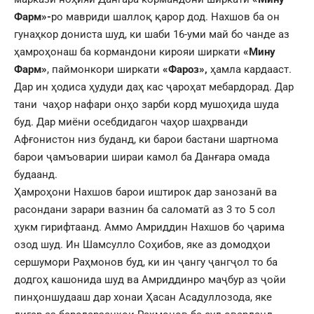
Фарм»-
ро мавриди шаллоқ қарор дод. Нахшов ба он
гунаҳкор дониста шуд, ки шаби 16-уми май бо чанде аз
ҳамроҳонаш ба кормандони кирояи ширкати
«Мину
Фарм»
, паймонкори ширкати
«Фароз»,
ҳамла кардааст.
Дар ин ҳодиса ҳудуди даҳ кас ҷароҳат мебардорад. Дар
тани чаҳор нафари онҳо зарби корд мушоҳида шуда
буд. Дар миёни осебдидагон чаҳор шаҳрванди
Афғонистон низ буданд, ки барои бастани шартнома
барои ҷамъоварии шираи камол ба Данғара омада
будаанд.
Ҳамроҳони Нахшов барои иштирок дар занозанӣ ва
расондани зарари вазнин ба саломатӣ аз 3 то 5 сол
ҳукм гирифтаанд. Аммо Амриддин Нахшов бо ҷарима
озод шуд. Ин Шамсулло Соҳибов, яке аз домодҳои
сершумори Раҳмонов буд, ки ин ҷангу ҷангҷол то ба
додгоҳ кашонида шуд ва Амриддинро маҷбур аз ҷойи
пинҳоншудааш дар хонаи Ҳасан Асадуллозода, яке