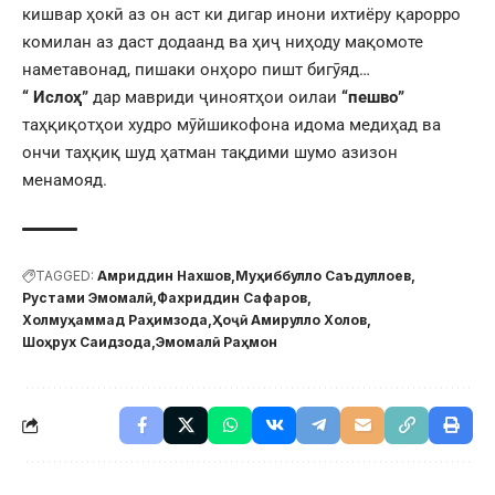
кишвар ҳокӣ аз он аст ки дигар инони ихтиёру қарорро
комилан аз даст додаанд ва ҳиҷ ниҳоду мақомоте
наметавонад, пишаки онҳоро пишт бигӯяд…
“ Ислоҳ”
дар мавриди ҷиноятҳои оилаи
“пешво”
таҳқиқотҳои худро мӯйшикофона идома медиҳад ва
ончи таҳқиқ шуд ҳатман тақдими шумо азизон
менамояд.
TAGGED:
Амриддин Нахшов
Муҳиббулло Саъдуллоев
Рустами Эмомалӣ
Фахриддин Сафаров
Холмуҳаммад Раҳимзода
Ҳоҷӣ Амирулло Холов
Шоҳрух Саидзода
Эмомалӣ Раҳмон