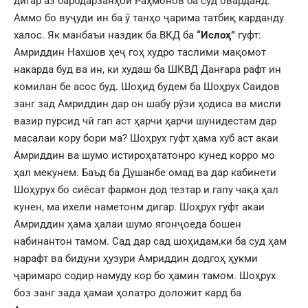
дигар аз бародарзанҳои Раҳмонов ба суд оварданд.
Аммо бо вуҷуди ин ба ӯ танҳо ҷарима татбиқ карданду
халос. Як манбаъи наздик ба ВКД ба
“Ислоҳ”
гуфт:
Амриддин Нахшов ҳеҷ гоҳ худро таслими мақомот
накарда буд ва ин, ки худаш ба ШКВД Данғара рафт ин
комилан бе асос буд. Шоҳид будем ба Шоҳрух Саидов
занг зад Амриддин дар он шабу рӯзи ҳодиса ва мисли
вазир пурсид чӣ гап аст ҳарчи ҳарчи шунидестам дар
масалаи кору бори ма? Шоҳрух гуфт ҳама хуб аст акаи
Амриддин ва шумо истироҳататонро кунед корро мо
ҳал мекунем. Баъд ба Душанбе омад ва дар кабинети
Шоҳурух бо сиёсат фармон дод тезтар и гапу чақа ҳал
кунен, ма ихели наметонм дигар. Шоҳрух гуфт акаи
Амриддин ҳама ҳалаи шумо ягонҷоеда бошен
набинантон тамом. Сад дар сад шоҳидам,ки ба суд ҳам
нарафт ва бидуни ҳузури Амриддин додгоҳ ҳукми
ҷаримаро содир намуду кор бо ҳамин тамом. Шоҳрух
боз занг зада ҳамаи ҳолатро доложит кард ба