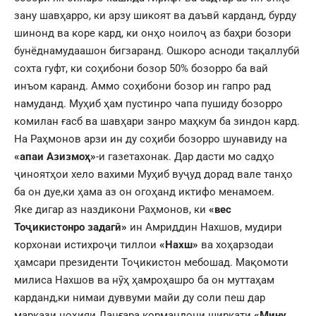
зану шавҳарро, ки арзу шикоят ва даъвӣ карданд, бурду
шинонд ва коре кард, ки онҳо ноилоҷ аз баҳри бозори
бунёднамудаашон бигзаранд. Ошкоро асноди тақаллубӣ
сохта гуфт, ки соҳибони бозор 50% бозорро ба вай
инъом каранд. Аммо соҳибони бозор ин гапро рад
намуданд. Муҳиб ҳам пустинро чапа пушиду бозорро
комилан ғасб ва шавҳари занро маҳкум ба зиндон кард.
На Раҳмонов арзи ин ду соҳиби бозорро шунавиду на
«апаи Азизмоҳ»
-и газетахонак. Дар дасти мо садҳо
ҷиноятҳои хело вахими Муҳиб вуҷуд дорад вале танҳо
ба он дуе,ки ҳама аз он огоҳанд иктифо менамоем.
Яке дигар аз наздикони Раҳмонов, ки
«вес
Тоҷикистонро задагӣ»
ин Амриддин Нахшов, мудири
корхонаи истихроҷи тиллои
«Нахш»
ва хоҳарзодаи
ҳамсари президенти Тоҷикистон мебошад. Мақомоти
милиса Нахшов ва нӯҳ ҳамроҳашро ба он муттаҳам
карданд,ки нимаи дуввуми майи ду соли пеш дар
маркази ноҳияи Данғара кормандони ширкати
«Мину