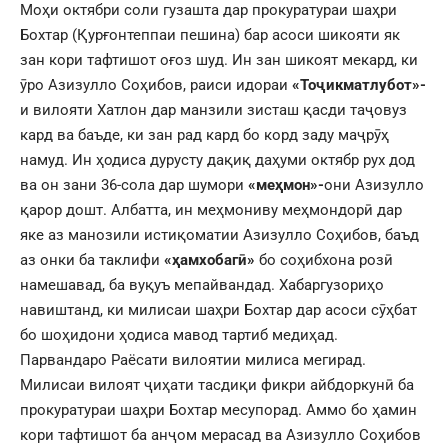
Моҳи октябри соли гузашта дар прокуратураи шаҳри
Бохтар (Қурғонтеппаи пешина) бар асоси шикояти як
зан кори тафтишот оғоз шуд. Ин зан шикоят мекард, ки
ӯро Азизулло Соҳибов, раиси идораи
«Тоҷикматлубот»-
и вилояти Хатлон дар манзили зисташ қасди таҷовуз
кард ва баъде, ки зан рад кард бо корд заду маҷрӯҳ
намуд. Ин ҳодиса дурусту дақиқ даҳуми октябр рух дод
ва он зани 36-сола дар шумори
«меҳмон»-
они Азизулло
қарор дошт. Албатта, ин меҳмониву меҳмондорӣ дар
яке аз манозили истиқоматии Азизулло Соҳибов, баъд
аз онки ба таклифи
«ҳамхобагӣ»
бо соҳибхона розӣ
намешавад, ба вуқуъ мепайвандад. Хабаргузориҳо
навиштанд, ки милисаи шаҳри Бохтар дар асоси сӯҳбат
бо шоҳидони ҳодиса мавод тартиб медиҳад.
Парвандаро Раёсати вилоятии милиса мегирад.
Милисаи вилоят ҷиҳати тасдиқи фикри айбдоркунӣ ба
прокуратураи шаҳри Бохтар месупорад. Аммо бо ҳамин
кори тафтишот ба анҷом мерасад ва Азизулло Соҳибов