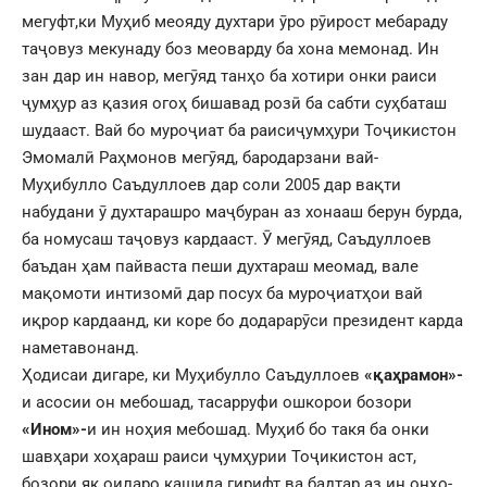
мегуфт,ки Муҳиб меояду духтари ӯро рӯирост мебараду
таҷовуз мекунаду боз меоварду ба хона мемонад. Ин
зан дар ин навор, мегӯяд танҳо ба хотири онки раиси
ҷумҳур аз қазия огоҳ бишавад розӣ ба сабти суҳбаташ
шудааст. Вай бо муроҷиат ба раисиҷумҳури Тоҷикистон
Эмомалӣ Раҳмонов мегӯяд, бародарзани вай-
Муҳибулло Саъдуллоев дар соли 2005 дар вақти
набудани ӯ духтарашро маҷбуран аз хонааш берун бурда,
ба номусаш таҷовуз кардааст. Ӯ мегӯяд, Саъдуллоев
баъдан ҳам пайваста пеши духтараш меомад, вале
мақомоти интизомӣ дар посух ба муроҷиатҳои вай
иқрор кардаанд, ки коре бо додарарӯси президент карда
наметавонанд.
Ҳодисаи дигаре, ки Муҳибулло Саъдуллоев
«қаҳрамон»-
и асосии он мебошад, тасарруфи ошкорои бозори
«Ином»-
и ин ноҳия мебошад. Муҳиб бо такя ба онки
шавҳари хоҳараш раиси ҷумҳурии Тоҷикистон аст,
бозори як оиларо кашида гирифт ва бадтар аз ин онҳо-