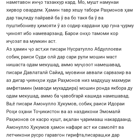
наметавон инҷо тазаккур кард. Мо, мушт намунаи
хирвор овардем. Ҳамин тавр хешу табори Раҳмонов ҳам
дар тақлиду пайравӣ ба ӯ ва бо такя ба ӯ ва
пуштибониву ҳимояти ӯ аз содир кардани ҳар гуна ҷурму
ҷиноят ибо намеварзанд. Барои онҳо тамоми кор
иҷозат ва мумкин аст.
Аз ҳамин ҷо аст,ки писари Нусратулло Абдуллоеви
собиқ раиси Суди олӣ дар сари рули мошин маст
нишаста одам мекушад, аммо муҷозот намешавад,
писари Давлаталӣ Сайид, муовини аввали сарвазир ва
аз дигар ҷиянҳои худи Раҳмонов низ мадҳушу махмури
амфетамин (маводи мухаддира) мошин ронда якбора ду
одам мекушад, аммо ба ҷавобгарӣ кашида намешавад.
Ва,ё писари Амонулло Ҳукумов, собиқ раиси Идораи
Роҳи оҳани Тоҷикистон ва аз наздикони Эмомалӣ
Раҳмонов се касро кушт, ақалан ҷаримааш накардаанд.
Амонулло Ҳукумов ҳамон нафаре аст ки самолёт ва
летчикони русро гаравгон гирифта,писараш,ки дар