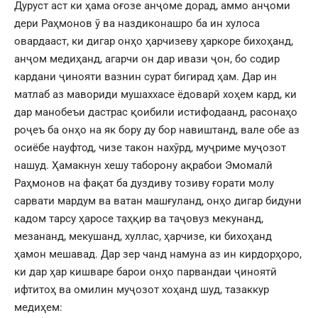
Дуруст аст ки ҳама оғозе анҷоме дорад, аммо анҷоми
дери Раҳмонов ӯ ва наздиконашро ба ин хулоса
овардааст, ки дигар онҳо ҳарчизеву ҳаркоре бихоҳанд,
анҷом медиҳанд, агарчи он дар ивази ҷон, бо содир
кардани ҷинояти вазнин сурат бигирад ҳам. Дар ин
матлаб аз мавориди мушаххасе ёдоварӣ хоҳем кард, ки
дар манобеъи дастрас қоибили истифодаанд, расонаҳо
роҷеъ ба онҳо на як бору ду бор навиштанд, вале обе аз
осиёбе науфтод, чизе такон нахӯрд, муҷриме муҷозот
нашуд. Ҳамакнун хешу таборону ақрабои Эмомалӣ
Раҳмонов на фақат ба дуздиву тозиву ғорати молу
сарвати мардум ва ватан машғуланд, онҳо дигар бидуни
кадом тарсу ҳаросе таҳқир ва таҷовуз мекунанд,
мезананд, мекушанд, хуллас, ҳарчизе, ки бихоҳанд
ҳамон мешавад. Дар зер чанд намуна аз ин кирдорҳоро,
ки дар ҳар кишваре барои онҳо парвандаи ҷиноятӣ
ифтитоҳ ва омилин муҷозот хоҳанд шуд, тазаккур
медиҳем: