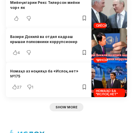
Миёнҷигарии Рекс Тилерсон миёни
чор+ як
СИЁСӢ
Вазири Дохилӣ ва отдел кадраш
крышаи полковники коррупсионер
4
ҶИНОӢ
Номаҳо аз ноҳияҳо ба «Ислоҳ.нет»
№175
27
1
НОМАҲО БА
"ИСЛОҲ.НЕТ"
SHOW MORE