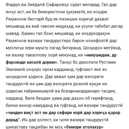
Фаррух ва Зиёдалӣ Сафаровҳо сурат мегирад. Гап дар
инҷо аст, ки ба бемористони ҳукуматӣ, ки хоҳари
Раҳмонов бистарӣ буд як пизишки хориҷӣ даъват
мешавад ва вай тавсия медиҳад, ки усули табобат дигар
шавад. Ҳамин гап боис мешавад, ки хоҳарзодаҳои
Раҳмонов вазири тандурустиро барои нокифоятӣ дар
муолиҷа зери мушту лагад бигиранд. Шоҳидон мегӯянд,
ки вазир таваллову зорӣ мекунад, ки
«накушедам, ду
фарзанди касалӣ дорам».
Танҳо бо дахолати Рустами
Эмомалӣ онҳоро ором кардаанд, гуфтааст яке аз
шоҳидони ҳодиса. Дар аввал ҳам дар вазорати
тандурустӣ ва ҳам дар вазорати дохилӣ вуқуи ин
ҳодисаи ғайримаъмулӣ ва боварнакарданиро тасдиқ
карданд. Вале баъдан ҳама дар даҳон об гирифтанд,
балки инкор намуданд ва гуфтанд, ки вазири тандурустӣ
«чандин вақт аст ки дар сафари корӣ дар хориҷа қарор
дорад”.
Ин дар ҳолест, ки ҷоғи вазири тандурустӣ
шикаставу тақрибан як моҳ
«бемори атолахур»