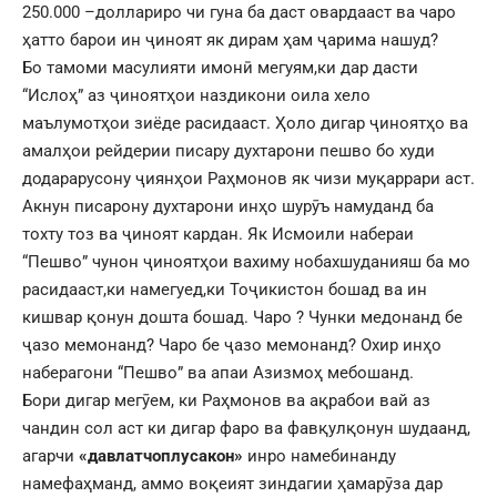
250.000 –доллариро чи гуна ба даст овардааст ва чаро
ҳатто барои ин ҷиноят як дирам ҳам ҷарима нашуд?
Бо тамоми масулияти имонӣ мегуям,ки дар дасти
“Ислоҳ” аз ҷиноятҳои наздикони оила хело
маълумотҳои зиёде расидааст. Ҳоло дигар ҷиноятҳо ва
амалҳои рейдерии писару духтарони пешво бо худи
додарарусону ҷиянҳои Раҳмонов як чизи муқаррари аст.
Акнун писарону духтарони инҳо шурӯъ намуданд ба
тохту тоз ва ҷиноят кардан. Як Исмоили набераи
“Пешво” чунон ҷиноятҳои вахиму нобахшуданияш ба мо
расидааст,ки намегуед,ки Тоҷикистон бошад ва ин
кишвар қонун дошта бошад. Чаро ? Чунки медонанд бе
ҷазо мемонанд? Чаро бе ҷазо мемонанд? Охир инҳо
наберагони “Пешво” ва апаи Азизмоҳ мебошанд.
Бори дигар мегӯем, ки Раҳмонов ва ақрабои вай аз
чандин сол аст ки дигар фаро ва фавқулқонун шудаанд,
агарчи
«давлатчоплусакон»
инро намебинанду
намефаҳманд, аммо воқеият зиндагии ҳамарӯза дар