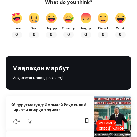
What do you think?
Love
Sad
Happy
Sleepy
Angry
Dead
Wink
0
0
0
0
0
0
0
Мақолаҳои марбут
Мақолаҳои монандро хонед!
Кӣ дуруғ мегуяд: Эмомалӣ Раҳмонов ё
ширкати «Барқи тоҷик»?
4
ИҶТИМОӢ
СИЁСӢ
ҶИНОӢ