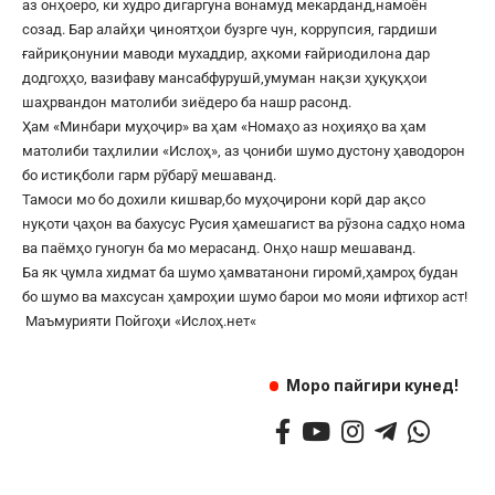
аз онҳоеро, ки худро дигаргуна вонамуд мекарданд,намоён
созад. Бар алайҳи ҷиноятҳои бузрге чун, коррупсия, гардиши
ғайриқонунии маводи мухаддир, аҳкоми ғайриодилона дар
додгоҳҳо, вазифаву мансабфурушӣ,умуман нақзи ҳуқуқҳои
шаҳрвандон матолиби зиёдеро ба нашр расонд.
Ҳам «Минбари муҳоҷир» ва ҳам «Номаҳо аз ноҳияҳо ва ҳам
матолиби таҳлилии «Ислоҳ», аз ҷониби шумо дустону ҳаводорон
бо истиқболи гарм рӯбарӯ мешаванд.
Тамоси мо бо дохили кишвар,бо муҳоҷирони корӣ дар ақсо
нуқоти ҷаҳон ва бахусус Русия ҳамешагист ва рӯзона садҳо нома
ва паёмҳо гуногун ба мо мерасанд. Онҳо нашр мешаванд.
Ба як ҷумла хидмат ба шумо ҳамватанони гиромӣ,ҳамроҳ будан
бо шумо ва махсусан ҳамроҳии шумо барои мо мояи ифтихор аст!
Маъмурияти Пойгоҳи «
Ислоҳ.нет
«
Моро пайгири кунед!