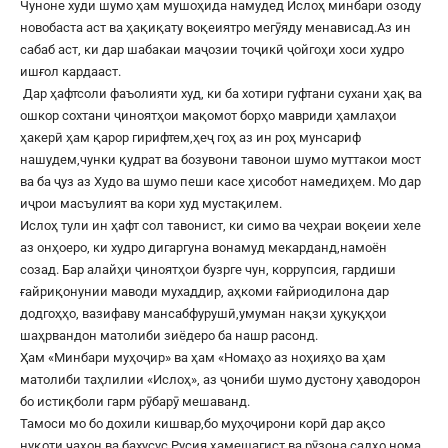
Чуноне худи шумо ҳам мушоҳида намудед Ислоҳ минбари озоду
новобаста аст ва ҳақиқату воқеиятро мегӯяду менависад.Аз ин
сабаб аст, ки дар шабакаи маҷозии тоҷикӣ ҷойгоҳи хоси худро
ишғол кардааст.
Дар ҳафтсоли фаъолияти худ, ки ба хотири гуфтани сухани ҳақ ва
ошкор сохтани ҷиноятҳои мақомот борҳо мавриди ҳамлаҳои
ҳакерӣ ҳам қарор гирифтем,ҳеҷ гоҳ аз ин роҳ мунсариф
нашудем,чунки қудрат ва бозувони тавонои шумо муттакои мост
ва ба ҷуз аз Худо ва шумо пеши касе ҳисобот намедиҳем. Мо дар
иҷрои масъулият ва кори худ мустақилем.
Ислоҳ тули ин ҳафт сол тавонист, ки симо ва чеҳраи воқеии хеле
аз онҳоеро, ки худро дигаргуна вонамуд мекарданд,намоён
созад. Бар алайҳи ҷиноятҳои бузрге чун, коррупсия, гардиши
ғайриқонунии маводи мухаддир, аҳкоми ғайриодилона дар
додгоҳҳо, вазифаву мансабфурушӣ,умуман нақзи ҳуқуқҳои
шаҳрвандон матолиби зиёдеро ба нашр расонд.
Ҳам «Минбари муҳоҷир» ва ҳам «Номаҳо аз ноҳияҳо ва ҳам
матолиби таҳлилии «Ислоҳ», аз ҷониби шумо дустону ҳаводорон
бо истиқболи гарм рӯбарӯ мешаванд.
Тамоси мо бо дохили кишвар,бо муҳоҷирони корӣ дар ақсо
нуқоти ҷаҳон ва бахусус Русия ҳамешагист ва рӯзона садҳо нома