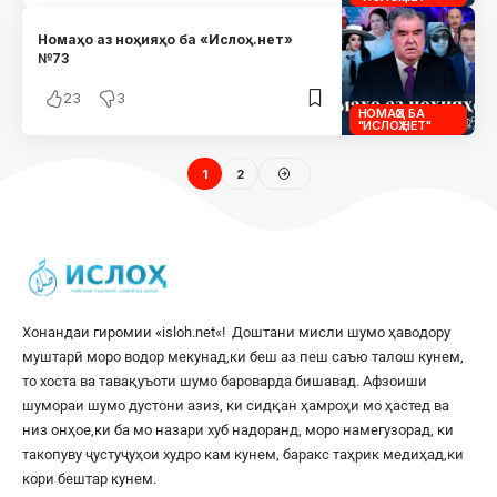
Номаҳо аз ноҳияҳо ба «Ислоҳ.нет»
№73
23
3
НОМАҲО БА
"ИСЛОҲ.НЕТ"
1
2
Хонандаи гиромии «
isloh.net
«! Доштани мисли шумо ҳаводору
муштарӣ моро водор мекунад,ки беш аз пеш саъю талош кунем,
то хоста ва тавақуъоти шумо бароварда бишавад. Афзоиши
шумораи шумо дустони азиз, ки сидқан ҳамроҳи мо ҳастед ва
низ онҳое,ки ба мо назари хуб надоранд, моро намегузорад, ки
такопуву ҷустуҷуҳои худро кам кунем, баракс таҳрик медиҳад,ки
кори бештар кунем.