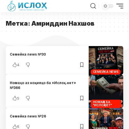
Метка:
Амриддин Нахшов
Семейка news №30
4
СЕМЕЙКА NEWS
Номаҳо аз ноҳияҳо ба «Ислоҳ.нет»
№366
5
НОМАҲО БА
"ИСЛОҲ.НЕТ"
Семейка news №26
6