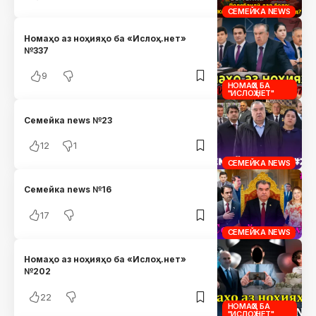
СЕМЕЙКА NEWS
Номаҳо аз ноҳияҳо ба «Ислоҳ.нет»
№337
9
НОМАҲО БА
"ИСЛОҲ.НЕТ"
Семейка news №23
12
1
СЕМЕЙКА NEWS
Семейка news №16
17
СЕМЕЙКА NEWS
Номаҳо аз ноҳияҳо ба «Ислоҳ.нет»
№202
22
НОМАҲО БА
"ИСЛОҲ.НЕТ"