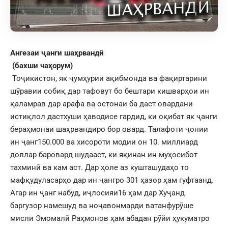
Ангезаи ҷанги шаҳрвандӣ
(бахши чаҳорум)
Тоҷикистон, як ҷумҳурии ақибмонда ва фақиртарини
шӯравии собиқ дар тафовут бо бештари кишварҳои ин
қаламрав дар арафа ва остонаи ба даст овардани
истиқлол дастхуши ҳаводисе гардид, ки оқибат як ҷанги
бераҳмонаи шаҳрвандиро бор овард. Талафоти ҷонии
ин ҷанг150.000 ва хисороти модии он 10. миллиард
доллар баровард шудааст, ки яқинан ин муҳосибот
тахминӣ ва кам аст. Дар ҳоле аз кушташудаҳо то
мафқудуласарҳо дар ин ҷангро 301 ҳазор ҳам гуфтаанд.
Агар ин ҷанг набуд, иҷлосияи16 ҳам дар Хуҷанд
баргузор намешуд ва ноҷавонмарди ватанфурӯше
мисли Эмомалӣ Раҳмонов ҳам абадан рӯйи ҳукуматро