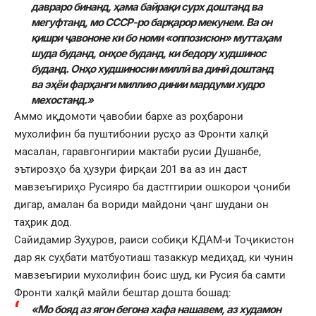
давраро бинанд, ҳама байрақи сурх доштанд ва
мегуфтанд, мо СССР-ро барқарор мекунем. Ва он
қишри ҷавононе ки бо номи «оппозисюн» муттаҳам
шуда буданд, онҳое буданд, ки бедору худшинос
буданд. Онҳо худшиносии миллӣ ва динӣ доштанд
ва эҳёи фарҳанги миллию динии мардуми худро
мехостанд.»
Аммо иқдомоти ҷавобии бархе аз роҳбарони
мухолифин ба пуштибонии русҳо аз Фронти халқӣ
масалан, гаравгонгирии мактаби русии Душанбе,
эътирозҳо ба ҳузури фирқаи 201 ва аз ин даст
мавзеъгириҳо Русияро ба дастггирии ошкорои ҷониби
дигар, амалан ба вориди майдони ҷанг шудани он
таҳрик дод.
Сайидамир Зуҳуров, раиси собиқи КДАМ-и Тоҷикистон
дар як суҳбати матбуотиаш тазаккур медиҳад, ки чунин
мавзеъгирии мухолифин боис шуд, ки Русия ба самти
Фронти халқӣ майли бештар дошта бошад:
«Мо бояд аз ягон бегона хафа нашавем, аз худамон