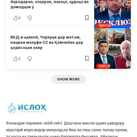
бародарон, хоҳарон, язнаҳо, қудоҳо ва
домодҳои ӯ
3
ҶИНОӢ
ВКД-и қаллоб, Чоркуҳи дар мотам,
нақшаи махуфи СС ва Қамчибек дар
ҳодисаҳои охир
3
СИЁСӢ
SHOW MORE
Хонандаи гиромии «
isloh.net
«! Доштани мисли шумо ҳаводору
муштарӣ моро водор мекунад,ки беш аз пеш саъю талош кунем,
то хоста ва тавақуъоти шумо бароварда бишавад. Афзоиши