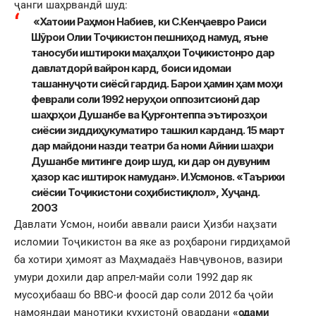
ҷанги шаҳрвандӣ шуд:
«Хатоии Раҳмон Набиев, ки С.Кенҷаевро Раиси
Шӯрои Олии Тоҷикистон пешниҳод намуд, яъне
таносуби иштироки маҳалҳои Тоҷикистонро дар
давлатдорӣ вайрон кард, боиси идомаи
ташаннуҷоти сиёсӣ гардид. Барои ҳамин ҳам моҳи
феврали соли 1992 неруҳои оппозитсионӣ дар
шаҳрҳои Душанбе ва Қурғонтеппа эътирозҳои
сиёсии зиддиҳукуматиро ташкил карданд. 15 март
дар майдони назди театри ба номи Айнии шаҳри
Душанбе митинге доир шуд, ки дар он дувуним
ҳазор кас иштирок намудан». И.Усмонов. «Таърихи
сиёсии Тоҷикистони соҳибистиқлол», Хуҷанд.
2003
Давлати Усмон, ноиби аввали раиси Ҳизби наҳзати
исломии Тоҷикистон ва яке аз роҳбарони гирдиҳамоӣ
ба хотири ҳимоят аз Маҳмадаёз Навҷувонов, вазири
умури дохили дар апрел-майи соли 1992 дар як
мусоҳибааш бо BBC-и фоосӣ дар соли 2012 ба ҷойи
намояндаи манотиқи куҳистонӣ овардани
«одами