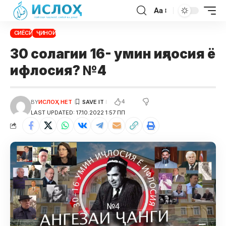
Aa
СИЁСӢ
ҶИНОӢ
30 солагии 16- умин иҷлосия ё
ифлосия? №4
4
BY
ИСЛОҲ НЕТ
LAST UPDATED: 17.10.2022 1:57 ПП