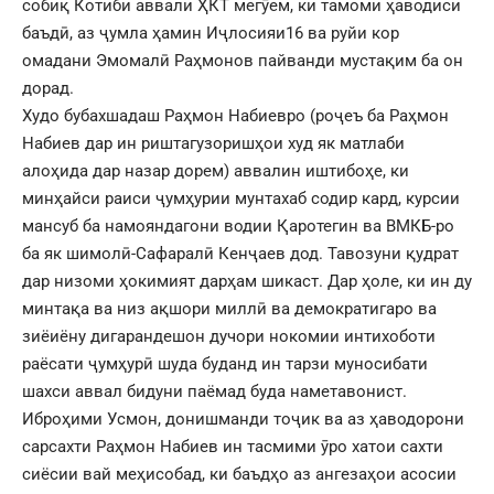
собиқ Котиби аввали ҲКТ мегӯем, ки тамоми ҳаводиси
баъдӣ, аз ҷумла ҳамин Иҷлосияи16 ва руйи кор
омадани Эмомалӣ Раҳмонов пайванди мустақим ба он
дорад.
Худо бубахшадаш Раҳмон Набиевро (роҷеъ ба Раҳмон
Набиев дар ин риштагузоришҳои худ як матлаби
алоҳида дар назар дорем) аввалин иштибоҳе, ки
минҳайси раиси ҷумҳурии мунтахаб содир кард, курсии
мансуб ба намояндагони водии Қаротегин ва ВМКБ-ро
ба як шимолӣ-Сафаралӣ Кенҷаев дод. Тавозуни қудрат
дар низоми ҳокимият дарҳам шикаст. Дар ҳоле, ки ин ду
минтақа ва низ ақшори миллӣ ва демократигаро ва
зиёиёну дигарандешон дучори нокомии интихоботи
раёсати ҷумҳурӣ шуда буданд ин тарзи муносибати
шахси аввал бидуни паёмад буда наметавонист.
Иброҳими Усмон, донишманди тоҷик ва аз ҳаводорони
сарсахти Раҳмон Набиев ин тасмими ӯро хатои сахти
сиёсии вай меҳисобад, ки баъдҳо аз ангезаҳои асосии