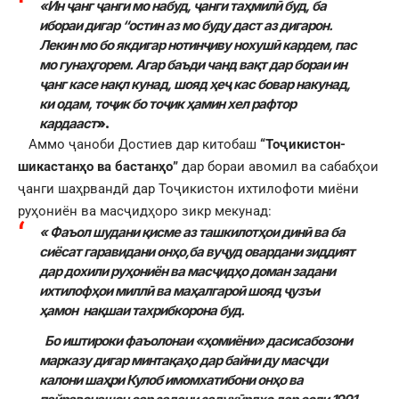
«Ин ҷанг ҷанги мо набуд, ҷанги таҳмилӣ буд, ба
ибораи дигар “остин аз мо буду даст аз дигарон.
Лекин мо бо якдигар нотинҷиву нохушӣ кардем, пас
мо гунаҳгорем. Агар баъди чанд вақт дар бораи ин
ҷанг касе нақл кунад, шояд ҳеҷ кас бовар накунад,
ки одам, тоҷик бо тоҷик ҳамин хел рафтор
кардааст
».
Аммо ҷаноби Достиев дар китобаш
“
Тоҷикистон-
шикастанҳо ва бастанҳо
”
дар бораи авомил ва сабабҳои
ҷанги шаҳрвандӣ дар Тоҷикистон ихтилофоти миёни
руҳониён ва масҷидҳоро зикр мекунад:
« Фаъол шудани қисме аз ташкилотҳои динӣ ва ба
сиёсат гаравидани онҳо,ба вуҷуд овардани зиддият
дар дохили руҳониён ва масҷидҳо доман задани
ихтилофҳои миллӣ ва маҳалгароӣ шояд ҷузъи
ҳамон нақшаи тахрибкорона буд.
Бо иштироки фаъолонаи «ҳомиёни» дасисабозони
марказу дигар минтақаҳо дар байни ду масҷди
калони шаҳри Кулоб имомхатибони онҳо ва