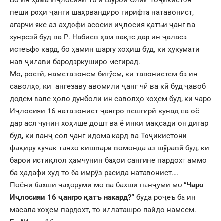
Бо ин ҳама Иҷлосияи 16-и Шурои Олии Тоҷикистон
пеши роҳи ҷанги шаҳрвандиро гирифта натавонист,
агарчи яке аз аҳдофи асосии иҷлосия қатъи ҷанг ва
хунрезӣ буд ва Р. Набиев ҳам вақте дар ин ҷаласа
истеъфо кард, бо ҳамин шарту хоҳиш буд, ки ҳукумати
нав ҷилави бародаркуширо мегирад.
Мо, ростӣ, наметавонем бигӯем, ки тавонистем ба ин
саволҳо, ки ангезаву авомили ҷанг чӣ ва кӣ буд ҷавоб
додем вале ҳоло дунболи ин саволҳо хоҳем буд, ки чаро
Иҷлосияи 16 натавонист ҷангро пешгирӣ кунад ва оё
дар асл чунин хоҳише дошт ва ё инки мақсади он дигар
буд, ки панҷ сол ҷанг идома кард ва Тоҷикистони
фақиру кучак танҳо кишвари вомонда аз шӯравӣ буд, ки
барои истиқлол ҳамчунин баҳои сангине пардохт аммо
ба ҳадафи худ то ба имрӯз расида натавонист….
Поёни бахши чаҳоруми мо ва бахши панҷуми мо “
Чаро
Иҷлосияи 16 ҷангро қатъ накард?”
буда роҷеъ ба ин
масала хоҳем пардохт, то иллаташро пайдо намоем.