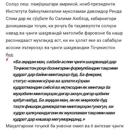
Солҳо пеш пажӯҳишгари амрикоӣ, ноиб-президенти
Институти байнулмилалии муколамаи давомдор Ренда
Слим дар як сӯҳбате бо Салими Аюбзод, хабарнигори
донишманди тоҷик, ки роҷеъ ба таҳаввулоти солҳои
навад ва ҷанги шаҳрвандӣ матолиби фаровоне ба нашр
расонидааст муътақид аст, ки ин ҳолат яке аз сабабҳои
асосии эътирозҳо ва ҷанги шаҳрвандии Тоҷикистон
буд:
«Ба ақидаи ман, сабаби аслии ҷанги шаҳрвандӣ дар
Тоҷикистон роҳи бознигарии формулбандии тақсими
қудрат дар байни минтақаҳо буд. Ба фикрам,
статус-ковони кӯҳна ва ҳолати кӯҳнаи
қудратмандии сиёсӣ ва иқтисодии як минтақа ба
муқобили минтақаҳои дигар акнун дигар қобили
қабул набуд.
Ба ақидаи ман, ин як инқилобе буд
таҳти фишори демократии минтақаҳои гуногун, ки
худро ҳалкунандагони як муколамаи тақсими нави
қудрат дар кишвар мегумориданд.»
Маҳалгароии тоҷикӣ ба унвони омил ва ё ангезаи ҷанги