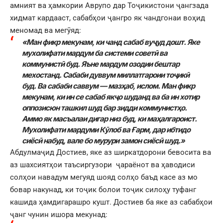
амният ва ҳамкории Аврупо дар Тоҷикистони ҷангзада
хидмат кардааст, сабабҳои ҷангро як чандгонаи воҳид
меномад ва мегӯяд:
«Ман фикр мекунам, ки чанд сабаб вуҷуд дошт.
Яке
мухолифати мардум ба системи советӣ ва
коммунистӣ буд. Яъне мардум озодии бештар
мехостанд. Сабаби дуввум миллатгароии тоҷикӣ
буд. Ва сабаби саввум — мазҳаб, ислом. Ман фикр
мекунам, ки ин се сабаб якҷо шуданд ва ба ин хотир
оппозисюн ташкил шуд бар зидди коммунистҳо.
Аммо як масъалаи дигар низ буд, ки маҳалгароист.
Мухолифати мардуми Кӯлоб ва Ғарм, дар ибтидо
сиёсӣ набуд, вале бо мурури замон сиёсӣ шуд.»
Абдулмаҷид Достиев, яке аз ширкатдорони бевосита ва
аз шахсиятҳои таъсиргузори ҷараёнот ва ҳаводиси
солҳои навадум мегуяд шояд солҳо баъд касе аз мо
бовар накунад, ки тоҷик болои тоҷик силоҳу туфанг
кашида ҳамдигарашро кушт. Достиев ба яке аз сабабҳои
ҷанг чунин ишора мекунад: