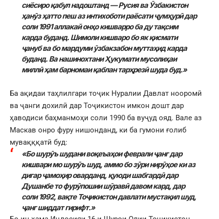
сиёсиро қабул надоштанд — Русия ва Ӯзбакистон
ҳанӯз ҳатто пеш аз интихоботи раёсати ҷумҳурӣ дар
соли 1991 аллакай онҳо кишварро ба ду тақсим
карда буданд. Шимоли кишваро бо як қисмати
ҷануб ва бо мардуми ӯзбакзабон муттаҳид карда
буданд. Ва нашинохтани Ҳукумати мусолиҳаи
миллӣ ҳам барномаи қаблан тарҳрезӣ шуда буд.»
Ба ақидаи таҳлилгари тоҷик Нуралии Давлат нооромӣ
ва ҷанги дохилӣ дар Тоҷикистон имкон дошт дар
ҳаводиси баҳманмоҳи соли 1990 ба вуҷуд ояд. Вале аз
Маскав онро фуру нишонданд, ки ба гумони ғолиб
мувақққатӣ буд:
«Бо шурӯъ шудани воқеъаҳои феврали ҷанг дар
кишвари мо шурӯъ шуд, аммо бо зӯри нирӯҳое ки аз
дигар ҷамоҳир оварданд, қуюди шабгардӣ дар
Душанбе то фурӯпошии шӯравӣ давом кард, дар
соли 1992, вақте Тоҷикистон давлати мустақил шуд,
ҷанг шиддат гирифт.»