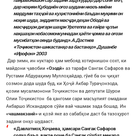
пайравонашон сар задани задухӯрдҳо дар соли 1991,
дар ноҳияи Қубодиён оғоз шудани низоъ миёни
мардуми таҳҷоӣ ва куҳистониёни баъдан муқими он
ноҳия шуда,
зиддияти масҷди деҳаи Ободӣ ва
мас
ҷ
идҳои дигари шаҳри Уротеппа ва ғайра ҷузъи
нақшаҳои нобасомонкуннадаи ҳаёти ҷоме
а
ва оғози
мусибатҳои о
я
нда буданд».А.Достиев
«Тоҷикистон-шикастанҳо ва бастанҳо».Душанбе
«Ирофон» 2003
Дар зимн, ин нуктаро ҳам мебояд хотирнишон сохт, ки
майдони ҷавобии
«Озодӣ»
аз тарафи Сангак Сафаров ва
Рустами Абдураҳиму Муллоҳайдар, гӯиё ба он ҷиҳат
созмон дода шуда буд, ки Ҳоҷӣ Акбар Тураҷонзода,
қозии мусалмонони Тоҷикистон ва депутати Шурои
Олии Тоҷикистон ба ҳангоми сари масъулият омадани
Акбаршо Искандаров сӯйи вай чашмак зада бошад. Ин
«чашмакзанӣ»
-и қозӣ яке аз сабабҳои даст ба тазоҳурот
задани онҳо шудааст.
«Давлатмоҳ Хоҷаева, ҳамсари Сангак Сафаров
солҳо баъд, вақте роҷе ба Сангак сӯҳбат мекард