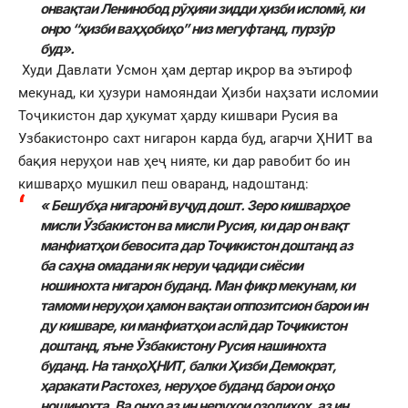
онвақтаи Ленинобод рӯҳияи зидди ҳизби исломӣ, ки
онро “ҳизби ваҳҳобиҳо” низ мегуфтанд, пурзӯр
буд».
Худи Давлати Усмон ҳам дертар иқрор ва эътироф
мекунад, ки ҳузури намояндаи Ҳизби наҳзати исломии
Тоҷикистон дар ҳукумат ҳарду кишвари Русия ва
Узбакистонро сахт нигарон карда буд, агарчи ҲНИТ ва
бақия неруҳои нав ҳеҷ нияте, ки дар равобит бо ин
кишварҳо мушкил пеш оваранд, надоштанд:
« Бешубҳа нигаронӣ вуҷуд дошт. Зеро кишварҳое
мисли Ӯзбакистон ва мисли Русия, ки дар он вақт
манфиатҳои бевосита дар Тоҷикистон доштанд аз
ба саҳна омадани як неруи ҷадиди сиёсии
ношинохта нигарон буданд. Ман фикр мекунам,
ки
тамоми неруҳои ҳамон вақтаи оппозитсион барои ин
ду кишваре, ки манфиатҳои аслӣ дар Тоҷикистон
доштанд, яъне Ӯзбакистону Русия нашинохта
буданд. На танҳоҲНИТ, балки Ҳизби Демократ,
ҳаракати Растохез, неруҳое буданд барои онҳо
ношинохта. Ва онҳо аз ин неруҳои озодихоҳ, аз ин