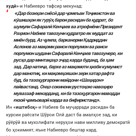
худӣ»
-и Набиевро тафсир мекунад:
«Дар бозиҳои сиёсӣ дар ҷомеъаи Тоҷикистон ва
кӯшишҳои як гурӯҳ барои расидан ба қудрат, бо
шумули Сафаралӣ Кенҷаев ва атрофиёни Президент
Раҳмон Набиев тавозуни қудратро як муддат аз
миён бурд.
Аз ҷумла, барканории Қадриддин
Аслонов аз мақоми раиси порлумон ва раиси
порлумон шудани Сафаралӣ Кенҷаев тавозунеро, ки
русҳо дар минтақаҳо эҷод карда буданд, ба ҳам
зад. Дар натиҷа, бархе аз мақомоти ҳизби кумунист
дар манотиқ, ки мақомҳояшон зери хатар рафта
буд, ба тазоҳургарони майдони «Шаҳидон»
пайвастанд.
Онҳо сокинони рустоҳою навоҳиро
муваззаф мекарданд, ки ба тазоҳургарон маводди
ғизоӣ ҷамъоварӣ карда ва бифиристанд».
Ин
«иштибоҳ»
-и Набиев ба муҷарради расидан ба
курсии раёсати Шӯрои Олӣ даст ба амалҳое зад, ки
рӯёрӯӣ ва мухолифати неруҳои нави милливу демократӣ
бо ҳокимият, яъне Набиевро бештар кард.