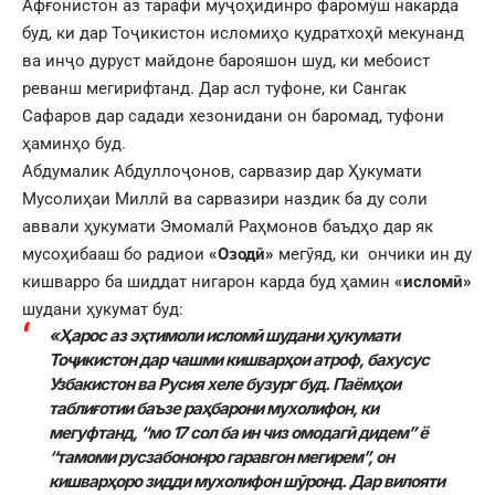
Афғонистон аз тарафи муҷоҳидинро фаромӯш накарда
буд, ки дар Тоҷикистон исломиҳо қудратхоҳӣ мекунанд
ва инҷо дуруст майдоне барояшон шуд, ки мебоист
реванш мегирифтанд. Дар асл туфоне, ки Сангак
Сафаров дар садади хезонидани он баромад, туфони
ҳаминҳо буд.
Абдумалик Абдуллоҷонов, сарвазир дар Ҳукумати
Мусолиҳаи Миллӣ ва сарвазири наздик ба ду соли
аввали ҳукумати Эмомалӣ Раҳмонов баъдҳо дар як
мусоҳибааш бо радиои
«Озодӣ»
мегӯяд, ки ончики ин ду
кишварро ба шиддат нигарон карда буд ҳамин
«исломӣ»
шудани ҳукумат буд:
«Ҳарос аз эҳтимоли исломӣ шудани ҳукумати
Тоҷикистон дар чашми кишварҳои атроф, бахусус
Узбакистон ва Русия хеле бузург буд. Паёмҳои
таблиғотии баъзе раҳбарони мухолифон, ки
мегуфтанд, “мо 17 сол ба ин чиз омодагӣ дидем” ё
“тамоми русзабононро гаравгон мегирем”, он
кишварҳоро зидди мухолифон шӯронд. Дар вилояти