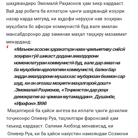
шаҳрвандиро Эмомалӣ Раҳмонов ҳам зикр кардааст.
Вай дар робита ба иллатҳои ҷанги шаҳрвандӣ изҳори
назар карда мегуяд, ки аҳдофи неруҳои нав зоҳиран
муқобала бо афкори коммунистӣ буд вале амалан
мансабдоронро дар заминаи маҳал таҳқиру мазаммат
мекарданд:
«Маънои асосии ҳаракатҳои нави ҷамъиятиву сиёсӣ
зоҳиран гӯё шикаст додани амалдорони
номенклатураи коммунистӣ буд, вале дар амал на
ба муқобили идеологияи коммунистӣ, балки бар
зидди амалдорони мушаххас муборизаи беамон сар
шуд, ки он оғозаш моҳияти маҳалгароӣ дошт»
.Эмомалаӣ Раҳмонов, «Тоҷикистон дар роҳи
демократия ва ҷомеаи мутамаддин». Душанбе,
«Ирофон».1996
Маҳалгироӣ ба ҳайси ангеза ва иллати ҷанги дохилии
тоҷиконро Оливер Руа, таҳлилгари фаронсавӣ ҳам
таъкид кардааст. Салими Аюбзод менависад, ки
Оливер Руа, ки ба ҳайси нахустин намояндаи Созмони