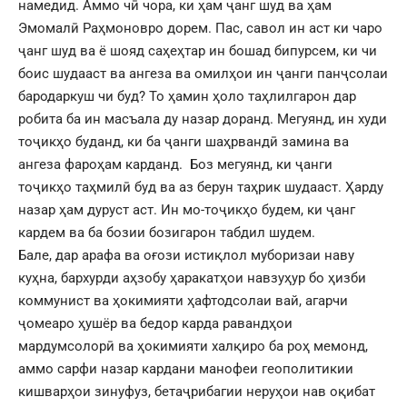
намедид. Аммо чӣ чора, ки ҳам ҷанг шуд ва ҳам
Эмомалӣ Раҳмоновро дорем. Пас, савол ин аст ки чаро
ҷанг шуд ва ё шояд саҳеҳтар ин бошад бипурсем, ки чи
боис шудааст ва ангеза ва омилҳои ин ҷанги панҷсолаи
бародаркуш чи буд? То ҳамин ҳоло таҳлилгарон дар
робита ба ин масъала ду назар доранд. Мегуянд, ин худи
тоҷикҳо буданд, ки ба ҷанги шаҳрвандӣ замина ва
ангеза фароҳам карданд. Боз мегуянд, ки ҷанги
тоҷикҳо таҳмилӣ буд ва аз берун таҳрик шудааст. Ҳарду
назар ҳам дуруст аст. Ин мо-тоҷикҳо будем, ки ҷанг
кардем ва ба бозии бозигарон табдил шудем.
Бале, дар арафа ва оғози истиқлол муборизаи наву
куҳна, бархурди аҳзобу ҳаракатҳои навзуҳур бо ҳизби
коммунист ва ҳокимияти ҳафтодсолаи вай, агарчи
ҷомеаро ҳушёр ва бедор карда равандҳои
мардумсолорӣ ва ҳокимияти халқиро ба роҳ мемонд,
аммо сарфи назар кардани манофеи геополитикии
кишварҳои зинуфуз, бетаҷрибагии неруҳои нав оқибат