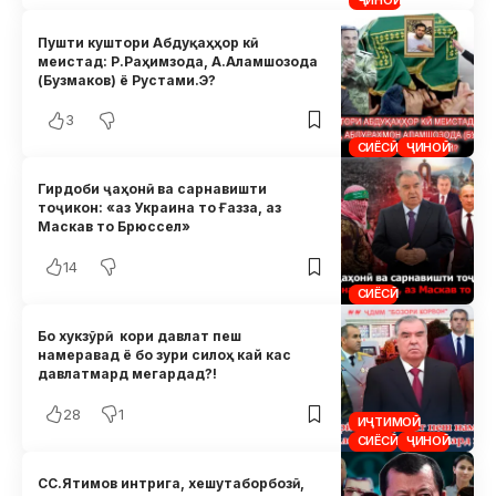
Пушти куштори Абдуқаҳҳор кӣ
меистад: Р.Раҳимзода, А.Аламшозода
(Бузмаков) ё Рустами.Э?
3
СИЁСӢ
ҶИНОӢ
Гирдоби ҷаҳонӣ ва сарнавишти
тоҷикон: «аз Украина то Ғазза, аз
Маскав то Брюссел»
14
СИЁСӢ
Бо хукзӯрӣ кори давлат пеш
намеравад ё бо зури силоҳ кай кас
давлатмард мегардад?!
28
1
ИҶТИМОӢ
СИЁСӢ
ҶИНОӢ
СС.Ятимов интрига, хешутаборбозӣ,