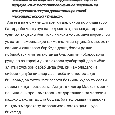
неруҳое,
ки истиқлолияти воқеии кишварашон ва
истиқлолияти воқеии давлаташонро талаб
мекарданд нороҳат буданд».
Ангеза ва ё омили дигаре, ки дар охири кор кишварро
ба гирдоби ҷангу хун кашид минтақа ва маҳалгироии
худи мо тоҷикон буд. Тули солҳои ҳокимияти шуравӣ, ки
умдатан намояндаҳои шимол-элитаи хуҷандӣ мақомоти
калидии кишварро бар ӯҳда дошт, боиси рушди
нобаробари минтақаҳо шуда буд. Ҳамин нобаробарии
рушд ва аз тарафи дигар эҳсоси худбартарӣ дар миёни
элитаи ҳукмрон сабаб шуда буд, ки намояндагони
сиёсии ҷануби кишвар дар нисбати онҳо машкук
бишаванд ва ҳатто эътирозоти ботинии худро то сооти
лозим пинҳон бидоранд. Акнун, ки дигар Маскав мисли
пешина ошкоро наметавонист дар ташкил ва ҷосозии
кадрҳо дахолат дошта бошад, бо пеш омадани шароит
ин ҳама маддаҳову норозигиҳои солҳо ҷамъшуда
бикафад.