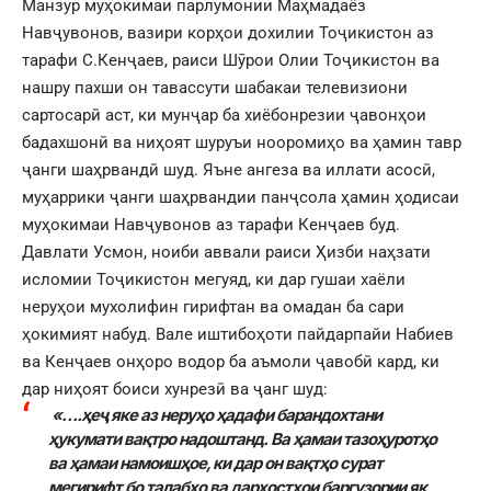
Манзур муҳокимаи парлумонии Маҳмадаёз
Навҷувонов, вазири корҳои дохилии Тоҷикистон аз
тарафи С.Кенҷаев, раиси Шӯрои Олии Тоҷикистон ва
нашру пахши он тавассути шабакаи телевизиони
сартосарӣ аст, ки мунҷар ба хиёбонрезии ҷавонҳои
бадахшонӣ ва ниҳоят шуруъи нооромиҳо ва ҳамин тавр
ҷанги шаҳрвандӣ шуд. Яъне ангеза ва иллати асосӣ,
муҳаррики ҷанги шаҳрвандии панҷсола ҳамин ҳодисаи
муҳокимаи Навҷувонов аз тарафи Кенҷаев буд.
Давлати Усмон, ноиби аввали раиси Ҳизби наҳзати
исломии Тоҷикистон мегуяд, ки дар гушаи хаёли
неруҳои мухолифин гирифтан ва омадан ба сари
ҳокимият набуд. Вале иштибоҳоти пайдарпайи Набиев
ва Кенҷаев онҳоро водор ба аъмоли ҷавобӣ кард, ки
дар ниҳоят боиси хунрезӣ ва ҷанг шуд:
«….ҳеҷ яке аз неруҳо ҳадафи барандохтани
ҳукумати вақтро надоштанд. Ва ҳамаи тазоҳуротҳо
ва ҳамаи намоишҳое,
ки дар он вақтҳо сурат
мегирифт бо талабҳо ва дархостҳои баргузории як