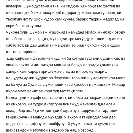
шумораи шумо дустони азиз, ки сидқан ҳамроҳи мо ҳастед ва
низ онҳое,ки ба мо назари хуб надоранд, моро намегузорад, ки
такопуву ҷустуҷуҳои худро кам кунем, баракс таҳрик медиҳад,ки
кори бештар кунем.
Чуноне худи шумо ҳам мушоҳида намудед Ислоҳ минбари озоду
новобаста аст ва ҳақиқату воқеиятро мегӯяду менависад.Аз ин
сабаб аст, ки дар шабакаи маҷозии тоҷикӣ ҷойгоҳи хоси худро
ишғол кардааст.
Дар ҳафтсоли фаъолияти худ, ки ба хотири гуфтани сухани ҳақ ва
ошкор сохтани ҷиноятҳои мақомот борҳо мавриди ҳамлаҳои
ҳакерӣ ҳам қарор гирифтем,ҳеҷ гоҳ аз ин роҳ мунсариф
нашудем,чунки қудрат ва бозувони тавонои шумо муттакои мост
ва ба ҷуз аз Худо ва шумо пеши касе ҳисобот намедиҳем. Мо дар
иҷрои масъулият ва кори худ мустақилем.
Ислоҳ тули ин ҳафт сол тавонист, ки симо ва чеҳраи воқеии хеле
аз онҳоеро, ки худро дигаргуна вонамуд мекарданд,намоён
созад. Бар алайҳи ҷиноятҳои бузрге чун, коррупсия, гардиши
ғайриқонунии маводи мухаддир, аҳкоми ғайриодилона дар
додгоҳҳо, вазифаву мансабфурушӣ,умуман нақзи ҳуқуқҳои
шаҳрвандон матолиби зиёдеро ба нашр расонд.