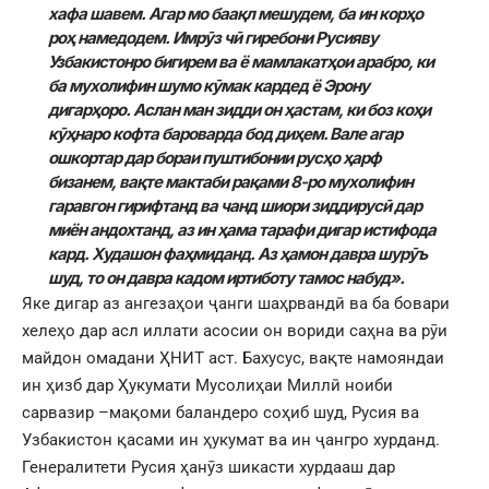
хафа шавем. Агар мо баақл мешудем, ба ин корҳо
роҳ намедодем. Имрӯз чӣ гиребони Русияву
Узбакистонро бигирем ва ё мамлакатҳои арабро, ки
ба мухолифин шумо кӯмак кардед ё Эрону
дигарҳоро. Аслан ман зидди он ҳастам, ки боз коҳи
кӯҳнаро кофта бароварда бод диҳем.
Вале агар
ошкортар дар бораи пуштибонии русҳо ҳарф
бизанем, вақте мактаби рақами 8-ро мухолифин
гаравгон гирифтанд ва чанд шиори зиддирусӣ дар
миён андохтанд, аз ин ҳама тарафи дигар истифода
кард.
Худашон фаҳмиданд. Аз ҳамон давра шурӯъ
шуд, то он давра кадом иртиботу тамос набуд».
Яке дигар аз ангезаҳои ҷанги шаҳрвандӣ ва ба бовари
хелеҳо дар асл иллати асосии он вориди саҳна ва рӯи
майдон омадани ҲНИТ аст. Бахусус, вақте намояндаи
ин ҳизб дар Ҳукумати Мусолиҳаи Миллӣ ноиби
сарвазир –мақоми баландеро соҳиб шуд, Русия ва
Узбакистон қасами ин ҳукумат ва ин ҷангро хурданд.
Генералитети Русия ҳанӯз шикасти хурдааш дар