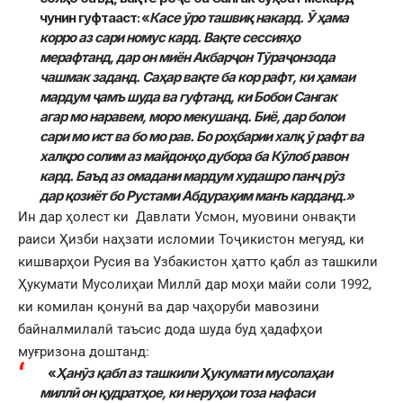
чунин гуфтааст
:
«
Касе ӯро ташвиқ накард.
Ӯ ҳама
корро аз сари номус кард. Вақте сессияҳо
мерафтанд, дар он миён Акбарҷон Тӯраҷонзода
чашмак заданд. Саҳар вақте ба кор рафт, ки ҳамаи
мардум ҷамъ шуда ва гуфтанд, ки Бобои Сангак
агар мо наравем, моро мекушанд. Биё, дар болои
сари мо ист ва бо мо рав. Бо роҳбарии халқ ӯ рафт ва
халқро солим аз майдонҳо дубора ба Кӯлоб равон
кард. Баъд аз омадани мардум худашро панҷ рӯз
дар қозиёт бо Рустами Абдураҳим манъ карданд.»
Ин дар ҳолест ки Давлати Усмон, муовини онвақти
раиси Ҳизби наҳзати исломии Тоҷикистон мегуяд, ки
кишварҳои Русия ва Узбакистон ҳатто қабл аз ташкили
Ҳукумати Мусолиҳаи Миллӣ дар моҳи майи соли 1992,
ки комилан қонунӣ ва дар чаҳоруби мавозини
байналмилалӣ таъсис дода шуда буд ҳадафҳои
муғризона доштанд:
«
Ҳанӯз қабл аз ташкили Ҳукумати мусолаҳаи
миллӣ он қудратҳое, ки неруҳои тоза нафаси