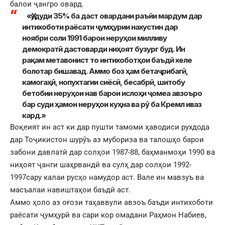
балои ҷангро овард.
«Ҳудуди 35% ба даст овардани раъйи мардум дар
интихоботи раёсати ҷумҳурии нахустин дар
ноябри соли 1991 барои неруҳои милливу
демократӣ дастоварди ниҳоят бузург буд. Ин
рақам метавонист то интихоботҳои баъдӣ хеле
болотар бишавад. Аммо боз ҳам бетаҷрибагӣ,
камогаҳӣ, нопухтагии сиёсӣ, бесабрӣ, шитобу
бетобии неруҳои нав барои ислоҳи ҷомеа авзоъро
бар суди ҳамон неруҳои куҳна ва рӯ ба Кремл иваз
кард.»
Воқеият ин аст ки дар пушти тамоми ҳаводиси рухдода
дар Тоҷикистон шурӯъ аз мубориза ва талошҳо барои
забони давлатӣ дар солҳои 1987-88, баҳманмоҳи 1990 ва
ниҳоят ҷанги шаҳрвандӣ ва сулҳ дар солҳои 1992-
1997сару калаи русҳо намудор аст. Вале ин мавзуъ ва
масъалаи навиштаҳои баъдӣ аст.
Аммо ҳоло аз оғози таҳаввули авзоъ баъди интихоботи
раёсати ҷумҳурӣ ва сари кор омадани Раҳмон Набиев,