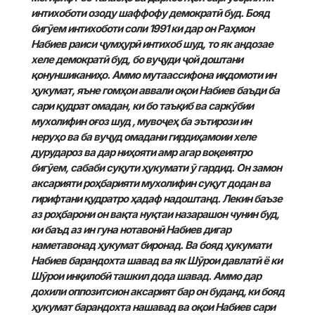
интихоботи озоду шаффофу демократӣ буд. Бояд
бигӯем интихоботи соли 1991 ки дар
он
Раҳмон
Набиев раиси ҷумҳурӣ интихоб шуд, то як андозае
хеле демократӣ буд, бо вуҷуди ҷой доштани
қонуншиканиҳо. Аммо мутаассифона иқдомоти ин
ҳукумат, яъне гомҳои аввали оқои Набиев баъди ба
сари қудрат омадан, ки бо таъқиб ва саркӯбии
мухолифин оғоз шуд ,
мувоҷеҳ ба эътирози ин
неруҳо ва ба вуҷуд омадани гирдиҳамоии хеле
дурудароз ва дар ниҳояти амр агар воқеиятро
бигӯем, сабаби суқути ҳукумати ӯ гардид. Он замон
аксарияти роҳбарияти мухолифин суқут додан ва
гирифтани қудратро ҳадаф надоштанд. Лекин баъзе
аз роҳбарони он вақта нуқтаи назарашон чунин буд,
ки баъд аз ин гуна нотавонӣ Набиев дигар
наметавонад ҳукумат биронад. Ва бояд ҳукумати
Набиев барандохта шавад ва як Шӯрои давлатӣ ё ки
Шӯрои инқилобӣ ташкил дода шавад. Аммо дар
дохили оппозитсион аксарият бар он буданд,
ки бояд
ҳукумат барандохта нашавад ва оқои Набиев сари