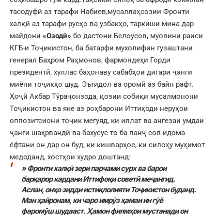
тасодуфӣ аз тарафи Набиев,мусаллаҳсозии Фронти
халқӣ аз тарафи русҳо ва узбакҳо, таркиши мина дар
майдони
«Озодӣ»
бо дастони Белоусов, муовини раиси
КГБ-и Тоҷикистон, ба батарфи мухолифин гузаштани
генерал Баҳром Раҳмонов, фармондеҳи Горди
президентӣ, хуллас баҳонаву сабабҳои дигари ҷанги
миёни тоҷикҳо шуд. Эътидол ва оромӣ аз байн рафт.
Ҳоҷӣ Акбар Тӯраҷонзода, қозии собиқи мусалмонони
Тоҷикистон ва яке аз роҳбарони Иттиҳоди неруҳои
оппозитсиони тоҷик мегуяд, ки иллат ва ангезаи умдаи
ҷанги шаҳрвандӣ ва бахусус то ба панҷ сол идома
ёфтани он дар он буд, ки кишварҳое, ки силоҳу муҳимот
медоданд, хостҳои худро доштанд:
» Фронти халқӣ зери парчами сурх ва барои
барқарор кардани Иттифоқи советӣ меҷангид.
Аслан, онҳо зидди истиқлолияти Тоҷикистон буданд.
Ман ҳайронам, ки чаро имрӯз ҳамаи ин гӯё
фаромӯш шудааст. Ҳамон филмҳои мустанади он