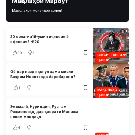
Мақолаҳои марбут
Мақолаҳои монандро хонед!
30 солагии16-умин иҷлосия ё
ифлосия? №20
30
1
СИЁСӢ
ТАЪРИХӢ
ҶИНОӢ
Оё дар назди қонун ҳама мисли
Баҳром Иноятзода баробаранд?
1
МАҚОЛАҲО
ҶИНОӢ
Эмомалӣ, Нуриддин, Рустам
Раҳмоновҳо, дар ҳасрати Манижа
ноком мондаҳо
4
ҶИНОӢ