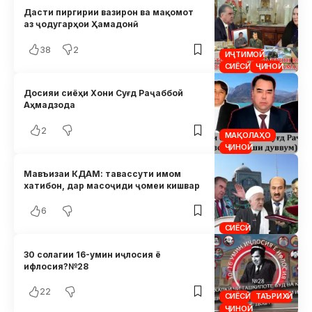
Дасти пиргирии вазирон ва мақомот
аз ҷодугарҳои Ҳамадонӣ
38
2
ИҶТИМОӢ
СИЁСӢ
ҶИНОӢ
Досияи сиёҳи Хони Суғд Раҷаббой
Аҳмадзода
2
МАҚОЛАҲО
ҶИНОӢ
Мавъизаи КДАМ: тавассути имом
хатибон, дар масоҷиди ҷомеи кишвар
6
СИЁСӢ
30 солагии 16-умин иҷлосия ё
ифлосия?№28
22
СИЁСӢ
ТАЪРИХӢ
ҶИНОӢ