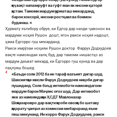
ҳеҷ вақт напазируфт ва гуфт ман як инсони қаторӣ
ҳастам. Тамоми мардум ҳурматаш мекарданд,
барои хоксорӣ, инсони ростқавл ва боимон
буданаш. «
Ҳурмату эътибору обруе, ки Ёдгор дар назди ҷавонон ва
мардуми ноҳия Рушон дошт, ягон раиси ноҳия надошт,
ҳама Ёдгорро гуш мекарданд.
Раиси имрӯзаи ноҳияи Рушон доктор Фаррух Додхудоев
вақте намояндаи халқ буд, дар тамоми нишастҳо аз
мардум даъват мекард, ки Ёдгорро гуш кунед ва дар
паҳлуяш бошед
«Баъди соли 2012 ба ин тараф вазъият дигар шуд.
Шахсиятҳое мисли Фарух Додхудоев ниқоби дигар
пушиданд. Соле баъд интихоботи намояндагони
мардум барои Маҷлис оғоз шуд. Дар интихобот
яке аз намояндаҳои ҲСДТ Мавлоназар
Шоҳназаровро дар вақти ҳисоби овозҳо бо шатаву
ҳақорату ҷанҷол аз комиссия мебароранд яъне
пеш мекунанд. Ин корро Фарух Додхудоев, раиси