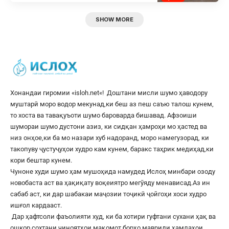
SHOW MORE
Хонандаи гиромии «
isloh.net
«! Доштани мисли шумо ҳаводору
муштарӣ моро водор мекунад,ки беш аз пеш саъю талош кунем,
то хоста ва тавақуъоти шумо бароварда бишавад. Афзоиши
шумораи шумо дустони азиз, ки сидқан ҳамроҳи мо ҳастед ва
низ онҳое,ки ба мо назари хуб надоранд, моро намегузорад, ки
такопуву ҷустуҷуҳои худро кам кунем, баракс таҳрик медиҳад,ки
кори бештар кунем.
Чуноне худи шумо ҳам мушоҳида намудед Ислоҳ минбари озоду
новобаста аст ва ҳақиқату воқеиятро мегӯяду менависад.Аз ин
сабаб аст, ки дар шабакаи маҷозии тоҷикӣ ҷойгоҳи хоси худро
ишғол кардааст.
Дар ҳафтсоли фаъолияти худ, ки ба хотири гуфтани сухани ҳақ ва
ошкор сохтани ҷиноятҳои мақомот борҳо мавриди ҳамлаҳои