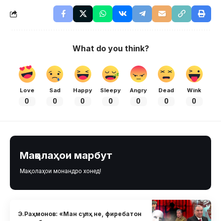
What do you think?
Love
Sad
Happy
Sleepy
Angry
Dead
Wink
0
0
0
0
0
0
0
Мақолаҳои марбут
Мақолаҳои монандро хонед!
Э.Раҳмонов: «Ман сулҳ не, фиребатон