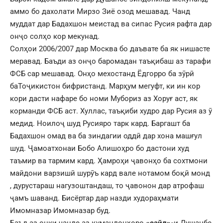
аммо бо дахолати Мирзо Зиё озод мешавад. Чанд
муддат дар Бадахшон меистад ва сипас Русия рафта дар
онҷо солҳо кор мекунад.
Солҳои 2006/2007 дар Москва бо даъвате ба як нишасте
меравад. Баъди аз онҷо баромадан таъқибаш аз тарафи
ФСБ сар мешавад. Онҳо мехостанд Ёдгорро ба зӯрӣ
баТоҷикистон бифристанд. Марҳум мегуфт, ки ин кор
кори дасти нафаре бо номи Мубориз аз Хоруғ аст, як
корманди ФСБ аст. Хуллас, таъқиби худро дар Русия аз ӯ
медид. Ноилоҷ шуд Русияро тарк кард. Баргашт ба
Бадахшон омад ва ба зиндагии оддӣ дар хона машғул
шуд. Ҷамоатхонаи Бобо Алишоҳро бо дастони худ
таъмир ва тармим кард. Ҳамроҳи ҷавонҳо ба сохтмони
майдони варзишӣ шурӯъ кард вале нотамом боқӣ монд
, дурустараш нагузоштандаш, то ҷавонон дар атрофаш
ҷамъ шаванд. Бисёртар дар назди худораҳмати
Имомназар Имомназар буд.