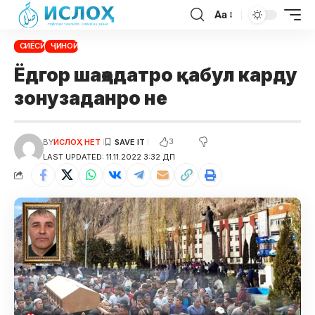
Aa
СИЁСӢ
ҶИНОӢ
Ёдгор шаҳодатро қабул карду
зонузаданро не
3
BY
ИСЛОҲ НЕТ
LAST UPDATED: 11.11.2022 3:32 ДП