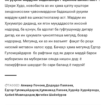
Шукри Худо, новобаста аз ин ҳама қатлу куштори
зиндонисозии ҷавонмардони бадахшонӣ руҳияи
мардум қавӣ ва шикастнопазир аст. Мардум ин
Ҳукуматро диданд, ки ягон муқаддасоти инсонӣ
надорад, ба қонун, ба адолат ба гуфтушуниду дигару
дигар, ки ин ҳукумати ҷиноятпеша мегуяд, бовар
надоранд. Мегуянд, ки аз ин вазъият фақат бо роҳи
низомӣ метавон халос хурд. Бачаҳо ҳама мегуянд Ёдгор
Ғуломҳайдаров бо рафтани худ як дарси мардӣ барои
муборизин ва муборизаи оянда нишон дод: ё
пазирӯфтани шаҳодат бо сари баланд ё пирузӣ!
TAGGED:
Алишер Почоев
Додхудо Паллаев
Ёдгор Ғуломҳайдаров
Қулмамад Палаев
Худоёр Худоёрзода
Ҳабиб Мавлододов
Ҷангибек Шайхбуров