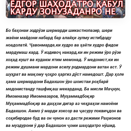
Бо баҳонаи зодрӯзи шермарди шикастнопазир, шери
жаёни майдони набард бар алайҳи зулму истибдоду
ноадолатӣ. Ҷавонмарде,ки худро ва ҳаёти худро фидои
мардумаш кард. Ӯ издивоҷ накард,ки ин режим ӯро рӯзе
хоҳад кушт ва кудакм ятим мемонад. Ӯ медонист,ки ин
режим душмани мардони асилу родмардони ватан аст. Ӯ
шуҳрат ва мақому ҷоҳро ҳаргиз дӯст намедошт. Дар ҳоле
ҳама шермардони Бадахшон ӯро шоистаи роҳбарӣ
медонистанду ташфиқаш мекарданд. Ба мисли Маҷнун,
Имомназар Имомназаров, Муҳаммадбоқир
Муҳаммадбоқир ва даҳҳои дигар аз чеҳраҳои намоёни
Бадахшон. Аммо ӯ марди хоксор ва ҷасуру поквиҷдон ва
соҳибиродае буд ва он чунон аз дасти режими Раҳмонов
ва муздурони ӯ дар Бадахшон ҷоми шаҳодатро нӯшид.