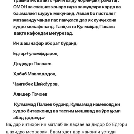
травматик ва якто ҷангӣ ва ду норинҷак (граната) .
ОМОН ва спецназ хонаро иҳота ва муҳосира карда ва
ба амалиёт шуруъ мекунанд. Аввал бо пистолет
мезананду чанде пас панҷкаса дар як кунҷи хона
худро мекафонанд. Танҳо якто Қулмаҳмад Палаев
вақти кафондан мегурезад.
Ин шаш нафар иборат буданд:
Ёдгор Ғуломҳайдаров,
Додхудо Паллаев
Ҳабиб Мавлододов,
Ҷангибек Шайхбуров,
Алишер Почоев
Қулмамад Палаев буданд. Қулмамад намехоҳад,ки
худро битарконад ва таслим мешавад ва ӯро ҳукми
абад доданд.»
Ва, дар интиҳои ин матлаб як лаҳзае аз дидор бо Ёдгори
шаҳидро меоварам. Ёдам ҳаст дар манзили устоди