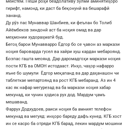
меистем. Пеши роҳи беадолативу зулми аминятиҳоро
гирифт, намонд, ки даст ба беқонунӣ ва бешарафӣ
зананд.
Ду рӯз пас Мунаввар Шанбиев, ки феълан бо Толиб
Айёмбеков зиндонӣ аст ба ноҳия омад ва дар
меҳмонии худораҳматӣ буд.
Бегоҳ барои Мунавварро Ёдгор бо се ҷавон аз маркази
ноҳия бароварда гусел ва хайри хуш кардан мебароянд.
Бозпас гашта меоянд. Дар даромадгоҳи маркази ноҳия
пости КГБ ва ОМОН истодааст. Инҳо, чаҳор нафарро
яъне бо шумули Ёдгор меқапанд ва дар даҳанашон чи
таблеткае мепартоянд ва рост КГБ мебаранд. Аз ин 4
кас як нафар мегурезад ва ба маркази ноҳия хабар
мекунад, ки чунин ҳодиса рух дод. Мардум ҷамъ
мешаванд.
Фаррух Додхудоев, раиси ноҳия ба амният телефон
мекунад ва мегуяд: инҳоро бареду дафъ кунед. КГБ хост
ин се касро ба отряди КГБ барад, лекин мардум мошини