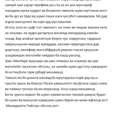
ҳакерӣ ҳам қарор гирифтем,ҳеҷ гоҳ аз ин роҳ мунсариф
нашудем,чунки қудрат ва бозувони тавонои шумо муттакои мост
ва ба ҷуз аз Худо ва шумо пеши касе ҳисобот намедиҳем. Мо дар
иҷрои масъулият ва кори худ мустақилем.
Ислоҳ тули ин ҳафт сол тавонист, ки симо ва чеҳраи воқеии хеле
аз онҳоеро, ки худро дигаргуна вонамуд мекарданд,намоён
созад. Бар алайҳи ҷиноятҳои бузрге чун, коррупсия, гардиши
ғайриқонунии маводи мухаддир, аҳкоми ғайриодилона дар
додгоҳҳо, вазифаву мансабфурушӣ,умуман нақзи ҳуқуқҳои
шаҳрвандон матолиби зиёдеро ба нашр расонд.
Ҳам «Минбари муҳоҷир» ва ҳам «Номаҳо аз ноҳияҳо ва ҳам
матолиби таҳлилии «Ислоҳ», аз ҷониби шумо дустону ҳаводорон
бо истиқболи гарм рӯбарӯ мешаванд.
Тамоси мо бо дохили кишвар,бо муҳоҷирони корӣ дар ақсо
нуқоти ҷаҳон ва бахусус Русия ҳамешагист ва рӯзона садҳо нома
ва паёмҳо гуногун ба мо мерасанд. Онҳо нашр мешаванд.
Ба як ҷумла хидмат ба шумо ҳамватанони гиромӣ,ҳамроҳ будан
бо шумо ва махсусан ҳамроҳии шумо барои мо мояи ифтихор аст!
Маъмурияти Пойгоҳи «
Ислоҳ.нет
«