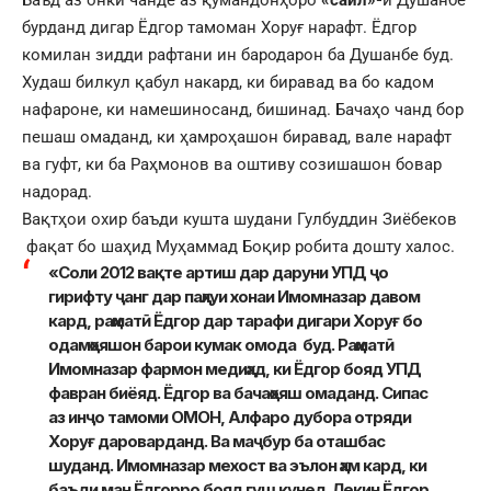
Баъд аз онки чанде аз қумандонҳоро
«сайл»-
и Душанбе
бурданд дигар Ёдгор тамоман Хоруғ нарафт. Ёдгор
комилан зидди рафтани ин бародарон ба Душанбе буд.
Худаш билкул қабул накард, ки биравад ва бо кадом
нафароне, ки намешиносанд, бишинад. Бачаҳо чанд бор
пешаш омаданд, ки ҳамроҳашон биравад, вале нарафт
ва гуфт, ки ба Раҳмонов ва оштиву созишашон бовар
надорад.
Вақтҳои охир баъди кушта шудани Гулбуддин Зиёбеков
фақат бо шаҳид Муҳаммад Боқир робита дошту халос.
«Соли 2012 вақте артиш дар даруни УПД ҷо
гирифту ҷанг дар паҳлуи хонаи Имомназар давом
кард, раҳматӣ Ёдгор дар тарафи дигари Хоруғ бо
одамҳояшон барои кумак омода буд. Раҳматӣ
Имомназар фармон медиҳад, ки Ёдгор бояд УПД
фавран биёяд. Ёдгор ва бачаҳояш омаданд. Сипас
аз инҷо тамоми ОМОН, Алфаро дубора отряди
Хоруғ дароварданд. Ва маҷбур ба оташбас
шуданд. Имомназар мехост ва эълон ҳам кард, ки
баъди ман Ёдгорро бояд гуш кунед. Лекин Ёдгор