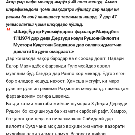
Агар умр вафо мекард имрӯз ӯ 48 сола мешуд. Аммо
шарафмандона ҷоми шаҳодатро нӯшиду дар назди ин
режим ба зонӯ нанишасту таслимаш нашуд. Ӯ дар 47
унимсолагиш ҷоми шаҳодаро нӯшид.
«Шаҳид Ёдгор Ғуломҳайдаров фарзанди Маҳмадбек
11.11.1974 дар деҳаи Дерзуди ноҳияи Рушони Вилояти
Мухтори Куҳистони Бадахшон дар оилаи хидматчии
давлатӣ ба дунё омадааст.»
Дар хонавода чаҳор бародар ва як хоҳар дошт. Падари
Ёдгор Маҳмадбек фарзанди Ғуломҳайдар аввал
муаллим буд, баъдҳо дар Райпо кор мекард. Ёдгор ягон
бор оиладор нашуд, нахост. Ҳамеша мегуфт, ки маро
рӯзе не рӯзе ин режими Раҳмонов мекушанд, намехоҳам
фарзандонам сағира шаванд.
Баъди хатми мактаби миёнаи шумораи 8 Деҳаи Дерзуди
Рушон бо хоҳиши худ ба хизмати сарбозӣ рафт. Ҳамроҳ
бо ҷавонҳои деҳа ва писарамакаш Сайидалӣ дар
вилояти Суғд чанд моҳ дар воҳиди хизматии вазорати
мудофиа адои хидмат намуд. Вазорати дифои