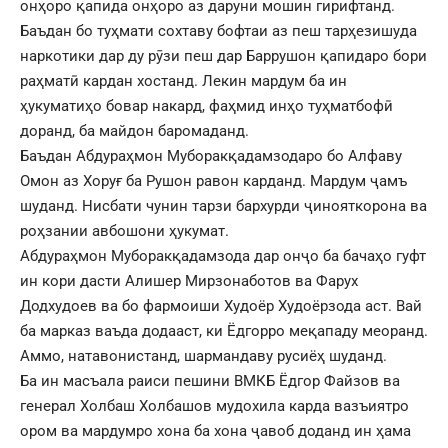
онҳоро қапида онҳоро аз даруни мошин гирифтанд.
Баъдан бо туҳмати сохтаву бофтаи аз пеш тарҳезишуда
наркотики дар ду рӯзи пеш дар Баррушон қапидаро бори
раҳматӣ кардан хостанд. Лекин мардум ба ин
ҳукуматиҳо бовар накард, фаҳмид инҳо туҳматбофӣ
доранд, ба майдон баромаданд.
Баъдан Абдураҳмон Муборакқадамзодаро бо Алфаву
Омон аз Хоруғ ба Рушон равон карданд. Мардум ҷамъ
шуданд. Нисбати чунин тарзи бархурди ҷинояткорона ва
роҳзании авбошони ҳукумат.
Абдураҳмон Муборакқадамзода дар онҷо ба бачаҳо гуфт
ин кори дасти Алишер Мирзонаботов ва Фарух
Додхудоев ва бо фармоиши Худоёр Худоёрзода аст. Вай
ба марказ ваъда додааст, ки Ёдгорро меқападу меоранд.
Аммо, натавонистанд, шармандаву русиёҳ шуданд.
Ба ин масъала раиси пешини ВМКБ Ёдгор Файзов ва
генерал Холбаш Холбашов мудохила карда вазъиятро
ором ва мардумро хона ба хона ҷавоб доданд ин ҳама