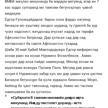
ВМБК маҷлис мекунанду ба мардум мегуянд, агар ин 7
кас худро супоранд мо тамоми бегуноҳонро ҷавоб
медиҳем.
Ёдгор Ғуломҳайдаров барои онки фардо нагуянд
бачаҳои мо куштаву зиндон шуданд, ту гурехтӣ ба худ
ҷоиз надонист, виҷдонаш иҷозат надод, ки тарафи
Афғонистон бигрезад. Дар ҳоле,ки сад дар сад
метавонист ба самти Афғонистон гузарад.
Шаби 30 май Ҳабиб Мавлододовро Ёдгор мефиристад
хонаи раис ва хонаи Нурамон Фозилбеков . Аммо
онҳоро дар хона пайдо намекунад. Меояд хонаи як
муаллими военрук Палаев Пала. Мегуяд рав раиси
ноҳия ё Нурамонро хабар кун, мо дар ҳамин куча ҳастем.
Бачаҳои бегуноҳро ба ҳоли худашон бимонанд. Моро,
биёянд бо ҷанг тавонанд, гиранд. Аммо мо таслим
намешавем ба ин қотилон.
«Субҳ соати 8 тамоми низомиён деҳаро иҳота
мекунанд. Инҳо ду пистолет доранд:- якто