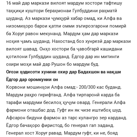
16 май дар маркази вилоят мардум хостори тафтишу
таҳқиқи куштори бераҳмонаи Гулбуддини раҳматӣ
шуданд. Аз маркази ҷумҳурӣ хабар омад, ки Алфа ва
низомиҳоро барои қатли омми эътирозгарони помирӣ
ба Хоруғ равон мекунанд. Мардум ҳам дар маркази
ноҳия ҷамъ шуданд. Нахостанд боз хунрезӣ дар маркази
вилоят шавад. Онҳо хостори ба ҷавобгарӣ кашидани
қотилони Гулбуддин шуданд. Ёдгор дар ин митинги
охири моҳи май дар Рушон бо мардум буд.
Оғози ҳодисоти хунини охир дар Бадахшон ва нақши
Ёдгор дар оромкунии он
Корвони мошинҳои Алфа омад:- 200/300 кас буданд.
Мардум раҳро гирифтанд. Алфа тирпаронӣ карда ба
тарафи мардуми бесилоҳ ҳуҷум овард. Генерали Алфа
фармони оташбас дод. Гуфт ин як чизе иштибоҳ шуд.
Афсарон бидуни фармон аз тарс кулангро зер карданд.
Ёдгор бачаҳоро фиристод, бо генерал гап заданд.
Генерал хост Хоруғ равад. Мардум гуфт, ки не, бояд