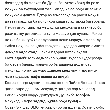
бозгардед ба марказ ба Душанбе. Авзоъ бояд бо роҳи
қонунӣ ва гуфтушунид ҳал шавад, на бо роҳи низомию
қонунҳои ҷангал. Ёдгор аз генералҳо ва раиси ноҳия
даъват кард, ки ба қонунҳои кишвар эҳтиром бигзоранд.
Лекин инҳо, маълум мешуд, ки мехоҳанд вазъиятро бо
роҳи қатлу резонидани хуни мардум ҳал кунанд. Раиси
ноҳия бо як гурӯҳ чоплусонаш пеши мардум омаданду
тибқи нақшаи аз қабл тарҳрезишуда дар идораи амният
ҷанҷол андохтанд. Раиси Идораи шуғли аҳолӣ
Маҳмаднабӣ Маҳмаднабиев, ҷияни Худоёр Худоёрзода
бо овози баланд мардумро ба дашном додан сар
мекунад:
«очаи шуморо ….инхел мекунам, чаро инҷо
ҷамъ шудаед, дафъ шавед аз инҷо!»
Боз дар инҷо муовини раиси ноҳия Лайло Чоршанбиева
ҷавононро дашном мекунаду ҷанҷол сар мешавад.
Раиси ноҳия Фарух Додхудоев Душанбе телефон
мекунад-
«моро заданд, қувва роҳӣ кунед.»
Соати 3-и шаб ОМОН-и Хатлонро оварданд. Соати 6 субҳ