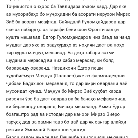
Тоҷикистон онҳоро ба Тавлидара эъзом кард. Дар яке
аз муҳорибаҳо бо муҷоҳидин ба асорати неруҳои Мирзо
Зиё ба асорат меафтад. Сайидалӣ Ғуломҳайдаров дар
яке аз набардҳо аз тарафи бевикҳои Фронти халқӣ
кушта мешавад. Ёдгор Ғуломҳайдаров низ баъд аз чанд
муддат дар яке аз задухурдҳо аз ноҳияи даст ва поҳо
тир хурда маҷруҳ мешавад. Ба деҳа хабари захми
шуданаш мерасад ва низ хабар мерасад, ки бояд
бираванду оваранд. Наздикони Ёдгор пеши
худобиёмурз Маҷнун (Паллаев),яке аз фармондеҳони
ҷабҳаи Бадахшон мераванд, то дар амри овардани вай
мусоидат кунад. Маҷнун бо Мирзо Зиё суҳбат карда
ризояти ӯро ба даст оварда ва ба бачаҳо мефаҳмонад,
ки бираванду оваранд. Бачаҳо мераванд. Аммо Ёдгор
бозгаштро рад ва истодан дар канори Мирзо Зиёро
тарҷеҳ дод ва ҳамин тавр бо вай дар як сангар алайҳи
режими Эмомалӣ Раҳмонов ҷангид.
Барои кадом амале дар Душанбе зиндонияш мекунанд,