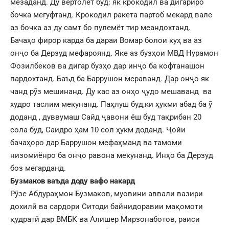
мезаданд. Ду вертолёт буд: як крокодил ва дигариро
бочка мегуфтанд. Крокодил ракета партоб мекард вале
аз бочка аз ду самт бо пулемёт тир меандохтанд.
Бачаҳо фирор карда ба дараи Вомар болои куҳ ва аз
онҷо ба Дерзуд мефароянд. Яке аз бузҳои МВД Нурамон
Фозилбеков ва дигар бузҳо дар инҷо ба кофтанашон
пардохтанд. Баъд ба Баррушон мераванд. Дар онҷо як
чанд рӯз мешинанд. Ду кас аз онҳо ҷудо мешаванд ва
худро таслим мекунанд. Паҳлуш буд,ки ҳукми абад ба ӯ
доданд , дуввумаш Сайд ҷавони ёш буд тақрибан 20
сола буд, Саидро ҳам 10 сол ҳукм доданд. Ҷойи
бачаҳоро дар Баррушон мефаҳманд ва тамоми
низомиёнро ба онҷо равона мекунанд. Инҳо ба Дерзуд
боз мегарданд.
Бузмаков ваъда доду вафо накард
Рӯзе Абдураҳмон Бузмаков, муовини аввали вазири
дохилӣ ва сардори Ситоди байнидоравии мақомоти
қудратӣ дар ВМБК ва Алишер Мирзонаботов, раиси