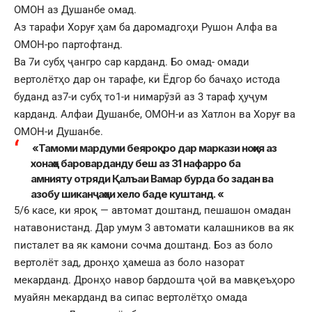
ОМОН аз Душанбе омад.
Аз тарафи Хоруғ ҳам ба даромадгоҳи Рушон Алфа ва
ОМОН-ро партофтанд.
Ва 7и субҳ ҷангро сар карданд. Бо омад- омади
вертолётҳо дар он тарафе, ки Ёдгор бо бачаҳо истода
буданд аз7-и субҳ то1-и нимарӯзӣ аз 3 тараф ҳуҷум
карданд. Алфаи Душанбе, ОМОН-и аз Хатлон ва Хоруғ ва
ОМОН-и Душанбе.
«Тамоми мардуми беяроқро дар маркази ноҳия аз
хонаҳо бароварданду беш аз 31 нафарро ба
амнияту отряди Қалъаи Вамар бурда бо задан ва
азобу шиканҷаҳои хело баде куштанд. «
5/6 касе, ки яроқ — автомат доштанд, пешашон омадан
натавонистанд. Дар умум 3 автомати калашников ва як
писталет ва як камони сочма доштанд. Боз аз боло
вертолёт зад, дронҳо ҳамеша аз боло назорат
мекарданд. Дронҳо навор бардошта ҷой ва мавқеъҳоро
муайян мекарданд ва сипас вертолётҳо омада