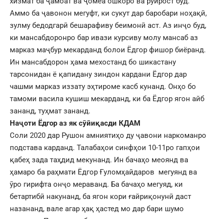
хизмат ба ҷамоат ва ҷомеа ошкоро ва рӯирост буд.
Аммо ба ҷавонон мегуфт, ки сукут дар баробари ноҳақӣ,
зулму бедодгарӣ бешарафиву беимонӣ аст. Аз инҷо буд,
ки мансабдоронро бар ивази курсиву молу мансаб аз
марказ маҷбур мекарданд болои Ёдгор фишор биёранд.
Ин мансабдорон ҳама мехостанд бо шикастану
тарсонидан ё қапидану зиндон кардани Ёдгор дар
чашми марказ иззату эҳтироме касб кунанд. Онҳо бо
тамоми васила кушиш мекарданд, ки ба Ёдгор ягон айб
зананд, туҳмат зананд.
Наҷоти Ёдгор аз як сӯйиқасди КДАМ
Соли 2020 дар Рушон амниятиҳо ду ҷавони наркоманро
подстава карданд. Талабаҳои синфҳои 10-11ро гапҳои
қабеҳ зада таҳдид мекунанд. Ин бачаҳо меоянд ва
ҳамаро ба раҳмати Ёдгор Ғуломҳайдаров мегуянд ва
ӯро гирифта онҷо мераванд. Ба бачаҳо мегуяд, ки
бетартибӣ накунанд, ба ягон кори ғайриқонунӣ даст
назананд, вале агар ҳақ ҳастед мо дар бари шумо