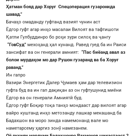
Ҳатман бояд дар Хоруғ Спецоперация гузаронида
шавад.”
Бачаҳо омаданду гуфтанд вазият чунин аст
Ёдгор гуфт агар инҳо масалаи Вилоят ва тафтишоти
Қатли Гулбуддинро бо роҳи зури силоҳ ва ҷангу
“ГовСуд”
мехоҳанд ҳал кунанд. Равед гуед ба ин Раиси
зансифат ва он генерали амният:
“Пас биёанд авал аз
болои мурдаҳои мо дар Рушон гузаранд ва ба Хоруғ
раванд.”
Ин гапро
Вазири Энергетик Далер Ҷумаев ҳам дар телевизион
гуфта буд ва ин гап дақиқан аз он гуфтушунид миёни
Ёдгор ва он генерали Амниятӣ буд.
Ёдгор гуфт Боқир тоқа танҳо мондааст дар вилоят агар
вайро куштанд инҳо метозанду лашкар мекашанд ба
Бадахшон ва моро зинда намемонанд вале мо
наметарсему ҳаргиз зонӯ намезанем.
Оё руҳияи мардуми Бадахшонро Раҳмонов шикастааст ?