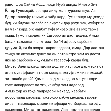
равоншод Сайид Абдуллоҳи Нурӣ шаҳид Мирзо Зиё
Ёдгор Ғуломҳайдаровро диду хеле хурсанд шуд. Аз
Ёдгор тавсифу таърифи зиёд кард. Гуфт танҳо муҷоҳиде
буд, ки бидуни талабе ва сирфан дар роҳи ҳақ мубориза
ва ҷанг кард. Як навбат гуфт Мирзо Зиё аз куҳ тарма
омад. Гумон кардем,ки Ёдгорро аз даст додем. Аммо
баъди тахминан чанд соат бо 14 афсару сарбози
ҳукуматӣ, ки ба асорат даровардааст, омад. Дар дасташ
танҳо як автомат дошт ва он автоматро ҳам аз дасти
яке аз сарбозони ҳукуматӣ тасарруф карда буд.
Мирзо Зиёи шаҳид идома дод, ки ҳар гоҳе дар ҷабҳа ба
ягон муваффақият ноил мешуд, мегуфтам чизе мехоҳӣ,
чи талабе дорӣ? Ҳамеша рад мекард ва мегуфт кори
хосе накардааст ва ҳиҷ камбуд ҳам надорад.
Аммо ҳар аз гоҳе пайрадорӣ мекард, навбати
посбониаш меомад, посгоҳро қабул мекард, заррае
диранг намекард, мисли як афсари ҷонбаркаф тағофул
намекард. Мижа таҳ намекард. Дар кору роҳаш содиқ