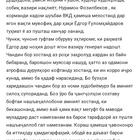
Додхудоев, раиси ноҳияи Рушон, Худоёр Худоёрзода,
собиқ вазири нақлиёт, Нурамон Фозилбеков , як
корманди кадом шуъбаи ВКД ҳамеша мехостанд дар
ягон вақти мувофиқ дар ҳақи Ёдгор Ғуломҳайдаров
туҳмат ё аз пушташ ханҷар зананд.
Чунки, чуноне гуфтам обуруву эҳтироме, ки раҳматӣ
Ёдгор дар ноҳия дошт ягон вазиру генерал надошт.
Чандин бор хостанд аз роҳи заҳролуд кардан аз байн
бибаранд, барояшон муяссар нашуд, ҳатто аз одамони
атрофаш дуруяҳоро кофтанду хостанд, ки ин корро иҷро
кунад, аммо ба ҳадаф нарасиданд. Бо бузҳои
харидаашон чандин бор аз номи худобиёмурз ба амният
силоҳ супориданд. Боз ӯро ба ҷангҷолҳои сохтаву
бофтаи нашъаҷаллобони амният хостанд, ки
бикашонанд, аммо вай ҳама вақт мегуфт ба маводи
мухаддир даст намезанам ва барои тарафдорӣ аз пушти
нашъаҷаллоб гап намезанам. Кораш ҳамеша ҷавононро
ба иттиҳоду ҳамдигарфаҳмӣ, ободӣ ва даъват барои