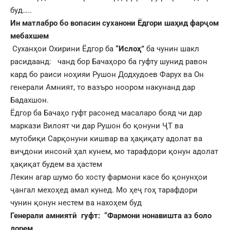
буд…..
Ин матлабро бо вопасин суханони Ёдгори шаҳид фарҷом
мебахшем
Суханҳои Охирини Ёдгор ба
“Ислоҳ”
ба чунин шакл
расидаанд: чанд бор Бачаҳоро ба гуфту шунид равон
кард бо раиси ноҳияи Рушон Додхудоев Фарух ва Он
генерали Амният, то вазъро ноором накунанд дар
Бадахшон.
Ёдгор ба Бачаҳо гуфт расонед масаларо бояд чи дар
маркази Вилоят чи дар Рушон бо қонуни ҶТ ва
мутобиқи Сарқонуни кишвар ва ҳақиқату адолат ва
виҷдони инсонӣ ҳал кунем, мо тарафдори қонун адолат
ҳақиқат будем ва ҳастем
Лекин агар шумо бо хосту фармони касе бо қонунҳои
ҷангал мехоҳед амал кунед. Мо ҳеҷ гоҳ тарафдори
чунин қонун нестем ва нахоҳем буд
Генерали амниятӣ гуфт: “Фармони нонавишта аз боло
дорем