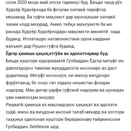
соли 2020 моҳи май оғози гармиҳо буд. Баъди чанд рӯз
Худоёр Худоёрзода ба фоҷеаи оилавӣ гирифтор
мешавад. Ба гуфти мақомот дар муноқишаи оилавӣ
захми корд мехурад. Аммо тибқи маълумоте ба мо
расида Худоёр Худоёрзодаро мақомоти амниятӣ зада
буданд. Иллаташро натавонистани ором кардани
вазъият дар Рушон гуфта буданд.
Ёдгор ҳамеша ҳақиқатгӯйи ва адолатпарвар буд
Баъди куштори худораҳматӣ Гулбиддин Ёдгор мегуфт ин
давлатдорон тамоми муқаддасоти инсониро аз даст
додагианд. Мегуфт инсонҳое, ки имону виҷдонро
фурӯхтаанд, бо онҳо гап задану нишастан фоидае
надорад. Ман дигар ҳарфи гуфтанӣ надорам ва шунидан
ҳам намехоҳам инҳоро
Раҳматӣ ҳамеша аз мақомдорон ҳақиқат ва адолати
судӣ, имон ва виҷдони инсонӣ талаб мекард ва хостори
таҳқиқи одилонаи куштори бераҳмонаву ғайриинсони
Гулбиддин Зиёбеков шуд.