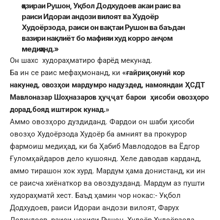
ҳозираи Рушон, Уқбол Додхудоев акаи раис ва
раиси Идораи андози вилоят ва Худоёр
Худоёрзода, раиси он вақтаи Рушон ва баъдан
вазири нақлиёт бо мафияи худ корро анҷом
медиҳанд.»
Он шахс худораҳматиро фарёд мекунад.
Ба ин се раис мефаҳмонанд, ки
«ғайриқонунӣ кор
накунед,
овозҳои мардумро надуздед,
намояндаи ҲСДТ
Мавлоназар Шоҳназаров
ҳуҷҷат
барои
ҳисоби овозҳоро
дорад,бояд иштирок кунад.»
Аммо овозҳоро дуздиданд. Фардои он шаби ҳисоби
овозҳо Худоёрзода Худоёр ба амният ва прокурор
фармоиш медиҳад, ки ба Ҳабиб Мавлододов ва Ёдгор
Ғуломҳайдаров дело кушоянд. Хеле даводав карданд,
аммо тирашон хок хурд. Мардум ҳама донистанд, ки ин
се раисча хиёнаткор ва овоздузданд. Мардум аз пушти
худораҳматӣ хест. Баъд ҳамин чор нокас:- Уқбол
Додхудоев, раиси Идораи андози вилоят, Фарух