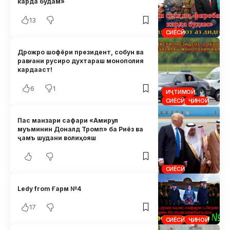
карда будам»
13
СИЁСӢ
Дрожро шофёри президент, собун ва
равғани русиро духтараш монополия
кардааст!
6
1
ИҶТИМОӢ
СИЁСӢ
ҶИНОӢ
Пас манзари сафари «Амирул
муъминин Доналд Тромп» ба Риёз ва
ҷамъ шудани волиҳояш
СИЁСӢ
Ledy from Ғарм №4
17
СИЁСӢ
ҶИНОӢ