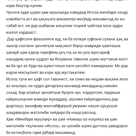
кори бештар кунем.
Чуноне худи шумо ҳам мушоҳида намудед Ислоҳ минбари озоду
новобаста аст ва ҳақиқату воқеиятро мегӯяду менависад.Аз ин
сабаб аст, ки дар шабакаи маҷозии тоҷикӣ ҷойгоҳи хоси худро
ишғол кардааст.
Дар ҳафтсоли фаъолияти худ, ки ба хотири гуфтани сухани ҳақ ва
ошкор сохтани ҷиноятҳои мақомот борҳо мавриди ҳамлаҳои
ҳакерӣ ҳам қарор гирифтем,ҳеҷ гоҳ аз ин роҳ мунсариф
нашудем,чунки қудрат ва бозувони тавонои шумо муттакои мост
ва ба ҷуз аз Худо ва шумо пеши касе ҳисобот намедиҳем. Мо дар
иҷрои масъулият ва кори худ мустақилем.
Ислоҳ тули ин ҳафт сол тавонист, ки симо ва чеҳраи воқеии хеле
аз онҳоеро, ки худро дигаргуна вонамуд мекарданд,намоён
созад. Бар алайҳи ҷиноятҳои бузрге чун, коррупсия, гардиши
ғайриқонунии маводи мухаддир, аҳкоми ғайриодилона дар
додгоҳҳо, вазифаву мансабфурушӣ,умуман нақзи ҳуқуқҳои
шаҳрвандон матолиби зиёдеро ба нашр расонд.
Ҳам «Минбари муҳоҷир» ва ҳам «Номаҳо аз ноҳияҳо ва ҳам
матолиби таҳлилии «Ислоҳ», аз ҷониби шумо дустону ҳаводорон
бо истиқболи гарм рӯбарӯ мешаванд.