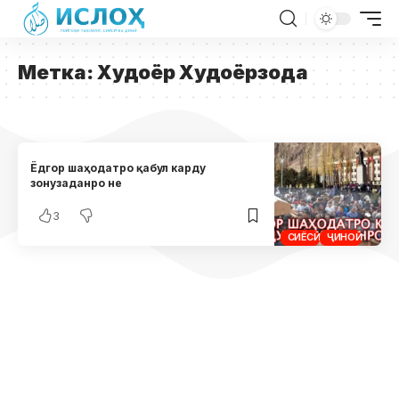
Метка:
Худоёр Худоёрзода
Ёдгор шаҳодатро қабул карду
зонузаданро не
3
СИЁСӢ
ҶИНОӢ