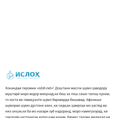
Хонандаи гиромии «
isloh.net
«! Доштани мисли шумо ҳаводору
муштарӣ моро водор мекунад,ки беш аз пеш саъю талош кунем,
то хоста ва тавақуъоти шумо бароварда бишавад. Афзоиши
шумораи шумо дустони азиз, ки сидқан ҳамроҳи мо ҳастед ва
низ онҳое,ки ба мо назари хуб надоранд, моро намегузорад, ки
такопуву ҷустуҷуҳои худро кам кунем, баракс таҳрик медиҳад,ки