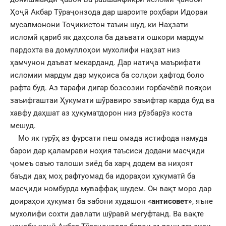
Ҳоҷӣ Акбар Тӯраҷонзода дар шароите роҳбари Идораи
мусалмонони Тоҷикистон таъин шуд, ки Наҳзати
исломӣ қариб як даҳсола ба даъвати ошкори мардум
пардохта ва домуллоҳои мухолифи наҳзат низ
ҳамчунон даъват мекарданд. Дар натиҷа маърифати
исломии мардум дар муқоиса ба солҳои ҳафтод боло
рафта буд. Аз тарафи дигар бозсозии горбачёвӣ пояҳои
заъифгаштаи Ҳукумати шӯравиро заъифтар карда буд ва
хавфу даҳшат аз ҳукуматдорон низ рӯзбарӯз коста
мешуд.
Мо як гурӯҳ аз фурсати пеш омада истифода намуда
барои дар қаламрави ноҳия таъсиси додани масҷиди
ҷомеъ саъю талоши зиёд ба харҷ додем ва ниҳоят
баъди даҳ моҳ рафтуомад ба идораҳои ҳукуматӣ ба
масҷиди номбурда муваффақ шудем. Он вақт моро дар
доираҳои ҳукумат ба забони худашон «
антисовет»
, яъне
мухолифи сохти давлати шӯравӣ мегуфтанд. Ва вақте