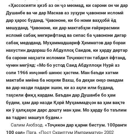
«Ҳассосияти ҳизб аз он ҷо меомад, ки сарони он чи дар
Душанбе ва чи дар Маскав аз зуҳури ҷавонони исломӣ
дар ҳарос буданд. Ҷавононе, ки бо номи ваҳҳобӣ ёд
мешуданд. Ҷавононе, ки дар мактабҳои ғайрирасмии
исломӣ сабақ мегирифтанд ва сипас ба ҷавонони дигар
сабақ медоданд. Муҳаммадшариф Ҳимматов дар бораи
нахустин дидораш бо Абдуллоҳ Саидов, ки ҳарду дертар
ба сарони наҳзати исломии Тоҷикистон табдил ёфтанд,
чунин мегӯяд: «Мо бо устод Саид Абдуллоҳи Нурӣ аз
соли 1966 инҷониб шинос ҳастем. Ман баъди хатми
мактаби миёна ба ноҳияи Вахш, ба деҳаи онҳо омадам
ва дар назди падари эшон, ки аз аҳли илм буданд,
таҳсили фиқҳ кардам. Баъдан дар Душанбе бо ҳам
будем, ҳам дар назди Қорӣ Муҳаммадҷон ва ҳам вақте
ки ӯ ҳалқаҳои дарс дошту ман ҳам. Мо ҳарду бо таълим
ва тадрис машғул будем.»
Салим Аюбзод.
«Тоҷикон дар қарни бистум.
100ранги
100 сол»
Прга. «Пост Скриптум Имприматур» 2002