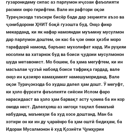
гузаронидему сипас аз парлумон иҷозаи фаъолияти
расмии онро гирифтем. Вале ин рафтори оқои
Тураҷонзода таъсири бисёр баде дар зеҳнияти аъзо ва
ҷонибдорони ҲНИТ боқӣ гузошта буд. Онҳо фикр
мекарданд, ки як нафар намояндаи муъмину мусулмон
дар парлумон доштем, он кас ба ҷои онки ҳизби моро
тарафдорӣ намояд, баръакс мухолифат кард. Ин руҳияи
носолим ва хатарнок буд ва боиси ҷудоии мусулмонон
шуда метавонист. Мо бошем, ба ҳама мегуфтем, ки ин
масъалаи ҷузъӣ набояд боиси тафриқа гардад, вале
онҳо ин қазияро камаҳамият намешумориданд. Вале
оқои Тураҷонзода бо худаш далел ҳам дошт. Ӯ мегуфт,
ки ҳоло фурсати фаъолияти сиёсии Ислом фаро
нарасидааст ва ҳоло ҳам барвақт асту ҷомеа ба ин кор
омода нест. Далелҳояш аз нигоҳи таҳлил бемаънӣ
набуданд, маъниҳои ба худ хосе доштанд. Ман ба
хотири он ки ин ду ҷараёнро ба ҳам оштӣ бидиҳам, ба
Идораи Мусалмонон
ё худ Қозиёти Ҷумҳурии