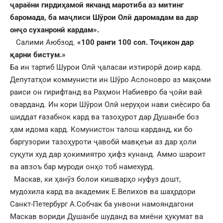
ҷараёни гирдиҳамоӣ якчанд маротиба аз митинг
баромада, ба маҷлиси Шӯрои Олӣ даромадам ва дар
онҷо суханронӣ кардам».
Салими Аюбзод.
«100 ранги 100 сол.
Тоҷикон дар
қарни бистум.»
Ба ин тартиб Шурои Олӣ ҷаласаи изтирорӣ доир кард.
Депутатҳои коммунисти ин Шӯро Аслоновро аз мақоми
раиси он гирифтанд ва Раҳмон Набиевро ба ҷойи вай
оварданд. Ин кори Шӯрои Олӣ неруҳои нави сиёсиро ба
шиддат ғазабнок кард ва тазоҳурот дар Душанбе боз
ҳам идома кард. Комунистон талош карданд, ки бо
баргузории тазоҳуроти ҷавобӣ мавқеъи аз дар ҳоли
суқути худ дар ҳокимиятро ҳифз кунанд. Аммо шароит
ва авзоъ бар муроди онҳо тоб намехурд.
Маскав, ки ҳанӯз болои кишварҳо нуфуз дошт,
мудохила кард ва академик Е.Велихов ва шаҳрдори
Санкт-Петербург А.Собчак ба унвони намояндагони
Маскав вориди Душанбе шуданд ва миёни ҳукумат ва