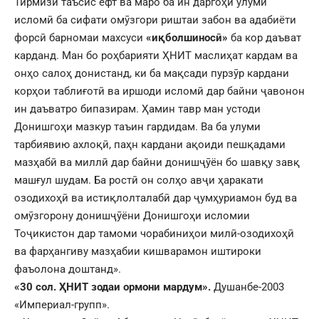
Тирмизӣ таъсис ёфт ва маро ба ин даргоҳи улуми
исломӣ ба сифати омӯзгори риштаи забон ва адабиёти
форсӣ барномаи махсуси
«иқболшиносӣ»
ба кор даъват
карданд. Ман бо роҳбарияти ҲНИТ маслиҳат кардам ва
онҳо салоҳ донистанд, ки ба мақсади пурзӯр кардани
корҳои таблиғотӣ ва иршоди исломӣ дар байни ҷавонон
ин даъватро бипазирам. Ҳамин тавр ман устоди
Донишгоҳи мазкур таъин гардидам. Ва ба улуми
тарбиявию ахлоқӣ, паҳн кардани ақоиди пешқадами
мазҳабӣ ва миллӣ дар байни донишҷӯён бо шавқу завқ
машғул шудам. Ба ростӣ он солҳо авҷи ҳаракати
озодихоҳӣ ва истиқлолталабӣ дар ҷумҳуриамон буд ва
омӯзгорону донишҷӯёни Донишгоҳи исломии
Тоҷикистон дар тамоми чорабиниҳои милӣ-озодихоҳӣ
ва фарҳангиву мазҳабии кишварамон иштироки
фаъолона доштанд».
«30 сол. ҲНИТ зодаи ормони мардум».
Душанбе-2003
«Империал-групп».