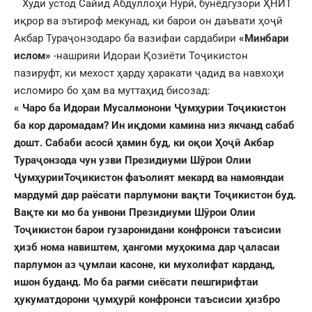
Худи устод Сайид Абдуллоҳи Нурӣ, бунёдгузори ҲНИТ
иқрор ва эътироф мекунад, ки барои он даъвати ҳоҷӣ
Акбар Тураҷонзодаро ба вазифаи сардабири
«Минбари
ислом»
-нашрияи Идораи Қозиёти Тоҷикистон
пазируфт, ки мехост ҳарду ҳаракати ҷадид ва навхоҳи
исломиро бо ҳам ва муттаҳид бисозад:
« Чаро ба Идораи Мусалмонони Ҷумҳурии Тоҷикистон
ба кор даромадам? Ин иқдоми камина низ якчанд сабаб
дошт.
Сабаби асосӣ ҳамин буд, ки оқои Ҳоҷӣ Акбар
Тураҷонзода чун узви Президиуми Шӯрои Олии
ҶумҳурииТоҷикистон фаъолият мекард ва намояндаи
мардумӣ дар раёсати парлумони вақти Тоҷикистон буд.
Вақте ки мо ба унвони Президиуми Шӯрои Олии
Тоҷикистон барои гузаронидани конфронси таъсисии
ҳизб нома навиштем, ҳангоми муҳокима дар ҷаласаи
парлумон аз ҷумлаи касоне, ки мухолифат карданд,
ишон буданд. Мо ба рағми сиёсати пешгирифтаи
ҳукуматдорони ҷумҳурӣ конфронси таъсисии ҳизбро