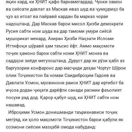
яқин кард, ки ҲНИТ қафо барнамегардад. Чунки замон
ва сиёсати давлат аз Маскав иваз шуд ва ҷумҳуриҳо ба
ҷуз аз итоат ва пайравӣ кардан ба марказ чорае
надоштанд. Дар Маскав барои мисол Ҳизби демократи
Русия сабти ном шуда ва дар тамоми умури сиёсӣ
мушорикат мекард. Ахиран Ҳизби Наҳзати Исломи
Иттифоқи шӯравӣ ҳам таъсис ёфт. Аммо мақомоти
тоҷик ҳамоно барои сабти номи ҲНИТ монеа ва
саддҳои зиёде мегузоштанд. Дуруст дар як рӯзи қабл аз
баргузории конфаронс дар масҷиди деҳаи Чортут Шӯрои
олии Тоҷикистон ба номаи Саидиброҳим Гадоев ва
Давлати Усмон, муовинони раиси ҲНИТ дар иртибот ба
иҷоза додан ҷиҳати дарёфти санади расмии фаъолият
посухи рад дод. Қарор қабул шуд, ки ҲНИТ сабти ном
нашавад.
Иброҳими Усмон донишманди таърихнависи тоҷик
мегӯяд, ки ҳоло мақомоти Тоҷикистон барои қабули як
созмони сиёсии мазҳабӣ омода набуданд: