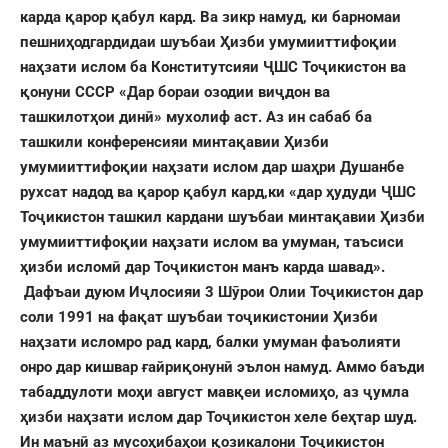
карда қарор қабул кард. Ва зикр намуд, ки барномаи
пешниҳодгардидаи шуъбаи Ҳизби умумииттифоқии
наҳзати ислом ба Конститутсияи ҶШС Тоҷикистон ва
қонуни СССР «Дар бораи озодии виҷдон ва
ташкилотҳои динӣ» мухолиф аст. Аз ин сабаб ба
ташкили конференсияи минтақавии Ҳизби
умумииттифоқии наҳзати ислом дар шаҳри Душанбе
рухсат надод ва қарор қабул кард,ки «дар ҳудуди ҶШС
Тоҷикистон ташкил кардани шуъбаи минтақавии Ҳизби
умумииттифоқии наҳзати ислом ва умуман, таъсиси
ҳизби исломӣ дар Тоҷикистон манъ карда шавад».
Дафъаи дуюм Иҷлосияи 3 Шӯрои Олии Тоҷикистон дар
соли 1991 на фақат шуъбаи тоҷикистонии Ҳизби
наҳзати исломро рад кард, балки умуман фаъолияти
онро дар кишвар ғайриқонунӣ эълон намуд. Аммо баъди
табаддулоти моҳи август мавқеи исломиҳо, аз ҷумла
ҳизби наҳзати ислом дар Тоҷикистон хеле беҳтар шуд.
Ин маънӣ аз мусоҳибаҳои қозикалони Тоҷикистон