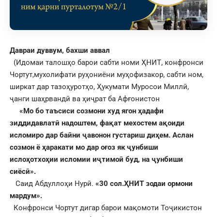
Д
авраи дуввум, бахши аввал
(Идомаи талошҳо барои сабти номи ҲНИТ, конфронси
Чортут,мухолифати руҳониёни муҳофизакор, сабти ном,
ширкат дар тазоҳуротҳо, Ҳукумати Муросои Миллӣ,
ҷанги шаҳрвандӣ ва ҳиҷрат ба Афғонистон
«Мо бо таъсиси созмони худ ягон ҳадафи
зиддидавлатӣ надоштем, фақат мехостем ақоиди
исломиро дар байни ҷавонон густариш диҳем. Аслан
созмон ё ҳаракати мо дар оғоз як ҷунбиши
ислоҳотхоҳии исломии иҷтимоӣ буд, на ҷунбиши
сиёсӣ».
Саид Абдуллоҳи Нурӣ.
«30 сол.ҲНИТ зодаи ормони
мардум».
Конфронси Чортут дигар барои мақомоти Тоҷикистон