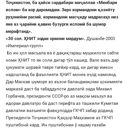
Тоҷикистон, ба ҳайси сардабири маҷаллаи «Минбари
ислом» ба кор даромадам. Зеро кормандони қозиёту
руҳониёни расмӣ, кормандони масҷиду мадрасаҳо низ
яке аз ҷараёни қавию бузурги исломӣ ба шумор
мерафтанд».
«30 сол. ҲНИТ зодаи ормони мардум».
Душанбе-2003
«Империал-групп»
Бо ин ҳол масъала ва ё дақиқтараш мушкилоти сабти
номи ҲНИТ то як соли дигар тӯл кашид. Вале вазъ дар
ҳукумати шуравӣ тавре тағйир кард, ки дигар имкон
надоштанд ба фаъолияти ҲНИТ монеа эҷод намоянд.
Дар Маскав шуморе аз аъзои баландмақоми ҳокимияти
марказӣ даст ба табаддулоти давлатӣ зада Михаил
Горбачев, президенти СССР-ро аз мақом маъзул ва
идораи давлатро ба даст гирифта аз ташкили Кумитаи
давлатии вазъияти фавқулодда-ГКЧП хабар доданд.
Президенти Тоҷикистон Қаҳҳор Маҳкамов аз ГКЧП
пуштибонӣ кард. Ин пуштибонии ӯ хашму ғазаби