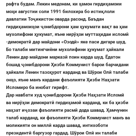
рафта будам. Лекин медонам, ки ҳамон гирдиҳамоии
моҳи августии соли 1991 билохира бо истиқлоли
давлатии Тоҷикистон оварда расонд. Баъдан
гирдиҳамоиҳои ҷонибдорони ҳам ҳукумати вақт ва ҳам
мухолифони ҳукумат, яъне нирӯҳои муттаҳидаи исломӣ
-демократӣ дар майдони «Озодӣ» яке паси дигаре шуд.
Бо талаби митингчиёни мухолифини ҳукумат ҳайкали
Ленин дар майдони марказӣ поин карда шуд.
Ёдатон
бошад ҷонибдорони Ҳизби Коммунист барои барчидани
ҳайкали Ленин тазоҳурот карданд ва Шӯрои Олӣ талаби
онҳо, яъне манъ кардани фаъолияти Ҳизби Наҳзати
Исломиро ба инобат гирифт.
Дар навбати худ ҷонибдорони Ҳизби Наҳзати Исломӣ
ва нирӯҳои демократӣ гирдиҳамоӣ карданд, ки ба ҳизби
наҳзат иҷозаи фаъолияти расмӣ дода шавад.
Ҳамчунин
талаб карданд, ки фаъолияти Ҳизби Коммунист манъ ва
моликияти он миллӣ карда шавад,
интихоботи
президентӣ баргузор гардад. Шӯрои Олӣ ин талаби