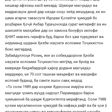
кишвар афзоиш касб мекард. Шумори масҷидҳо ва
мадрасаҳои динӣ дар назди онҳо зиёд мешуданд, ки ин
ҳама агарчи тавассути Идораи Қозиёти ҷумҳурӣ бо
роҳбарии Ҳоҷӣ Акбар Тураҷонзода сурат мегирифт ва ин
шахсияти мазҳабии дар он замона бонуфуз хилофи
ҲНИТ мавзеъ гирифта буд, барои боз ҳам пурқувват ва
неруманд шудани Ҳизби наҳзати исломии Тоҷикистон
боис мегардид.
Зубайдуллоҳи Розиқ, яке аз собиқадорони Ҳизби
наҳзати исломии Тоҷикистон мегӯяд, ки бунёд ва
мавриди баҳрабардорӣ қарор додани масҷидҳо
мардумро, ки 70 сол ташнаи маърифат ва маорифи
исломӣ буданд, ба самти эшон савқ медод.
«То соли 1989 дар ноҳияи Хуросони имрӯза ягон
масҷиди ҷомеъ вуҷуд надошт.Пирамардон барои
ҷумъахонӣ ба шаҳри Қурғонтеппа мерафтанд. Соли 1988
қозии мусалмонони ҷумҳурӣ ба нафақа рафт ва ба ҷои ӯ
донишманди ҷавон ва равшанфикри исломӣ ҷаноби