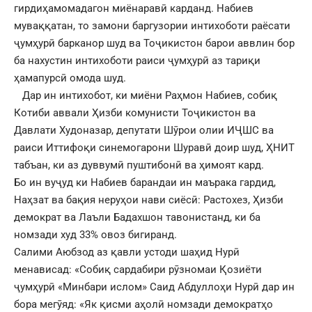
гирдиҳамомадагон миёнаравӣ карданд. Набиев
муваққатан, то замони баргузории интихоботи раёсати
ҷумҳурӣ барканор шуд ва Тоҷикистон барои аввлин бор
ба нахустин интихоботи раиси ҷумҳурӣ аз тариқи
ҳамапурсӣ омода шуд.
Дар ин интихобот, ки миёни Раҳмон Набиев, собиқ
Котиби аввали Ҳизби комунисти Тоҷикистон ва
Давлати Худоназар, депутати Шӯрои олии ИҶШС ва
раиси Иттифоқи синемогарони Шуравӣ доир шуд, ҲНИТ
табъан, ки аз дуввумӣ пуштибонӣ ва ҳимоят кард.
Бо ин вуҷуд ки Набиев барандаи ин маърака гардид,
Наҳзат ва бақия неруҳои нави сиёсӣ: Растохез, Ҳизби
демократ ва Лаъли Бадахшон тавонистанд, ки ба
номзади худ 33% овоз бигиранд.
Салими Аюбзод аз қавли устоди шаҳид Нурӣ
менависад: «Собиқ сардабири рӯзномаи Қозиёти
ҷумҳурӣ «Минбари ислом» Саид Абдуллоҳи Нурӣ дар ин
бора мегӯяд: «Як қисми аҳолӣ номзади демократҳо