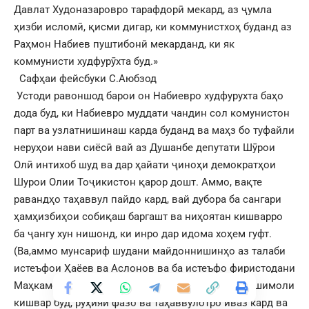
Давлат Худоназаровро тарафдорӣ мекард, аз ҷумла
ҳизби исломӣ, қисми дигар, ки коммунистхоҳ буданд аз
Раҳмон Набиев пуштибонӣ мекарданд, ки як
коммунисти худфурӯхта буд.»
Сафҳаи фейсбуки С.Аюбзод
Устоди равоншод барои он Набиевро худфурухта баҳо
дода буд, ки Набиевро муддати чандин сол комунистон
парт ва узлатнишинаш карда буданд ва маҳз бо туфайли
неруҳои нави сиёсӣ вай аз Душанбе депутати Шӯрои
Олӣ интихоб шуд ва дар ҳайати ҷиноҳи демократҳои
Шурои Олии Тоҷикистон қарор дошт. Аммо, вақте
равандҳо таҳаввул пайдо кард, вай дубора ба сангари
ҳамҳизбиҳои собиқаш баргашт ва ниҳоятан кишварро
ба ҷангу хун нишонд, ки инро дар идома хоҳем гуфт.
(Ва,аммо мунсариф шудани майдоннишинҳо аз талаби
истеъфои Ҳаёев ва Аслонов ва ба истеъфо фиристодани
Маҳкамов, ки бар хилофи дуи аввал намояндаи шимоли
кишвар буд, руҳияи фазо ва таҳаввулотро иваз кард ва