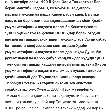
«… 6 октябри соли 1990 Шӯрои Олии Тоҷкистон «Дар
бораи мактуби Гадоев.С, Исмонов.Д ва дигарон»
масъала муҳокима карда қарор қабул кард. Ва зикр
намуд, ки барномаи пешниҳодгардидаи шуъбаи Ҳизби
умумииттифоқии наҳзати ислом ба Конститутсияи
ҶШС Тоҷикистон ва қонуни СССР «Дар бораи озодии
виҷдон ва ташкилотҳои динӣ» мухолиф аст. Аз ин сабаб
ба ташкили конференсияи минтақавии Ҳизби
умумииттифоқии наҳзати ислом дар шаҳри Душанбе
рухсат надод ва қарор қабул кард,ки «дар ҳудуди ҶШС
Тоҷикистон ташкил кардани шуъбаи минтақавии Ҳизби
умумииттифоқии наҳзати ислом ва умуман, таъсиси
ҳизби исломӣ дар Тоҷикистон манъ карда шавад».
Иброҳим Усмон.
«Таърихи сиёсии Тоҷикистони
соҳибистиқлол».
Хуҷанд 2003
«Нури маърифат».
Аммо ҷараёни ҳодисаҳо ва таҳаввулоти босуръати
вазъи иҷтимоиву сиёсӣ дар Тоҷикистон масъулони
ҲНИТ-ро беш аз пеш ангеза ва таҳрик медод, ки дар ин