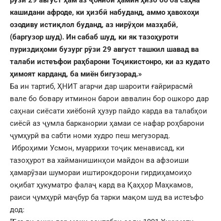
рӯзи 29 август ҳам аз ҷониби ҳамин ҳизб бо ба саҳна
кашидани афроде, ки ҳизбӣ набуданд, аммо ҳавохоҳи
озодиву истиқлол буданд, аз нирӯҳои мазҳабӣ,
(баргузор шуд). Ин сабаб шуд, ки як тазоҳуроти
пуриздиҳоми бузург рӯзи 29 август ташкил шавад ва
талаби истеъфои раҳбарони Тоҷикистонро, ки аз кудато
ҳимоят карданд, ба миён бигузорад.»
Ба ин тартиб, ҲНИТ агарчи дар шароити ғайрирасмӣ
вале бо бовару итминон барои аввалин бор ошкоро дар
саҳнаи сиёсати хиёбонӣ ҳузур пайдо карда ва талабҳои
сиёсӣ аз ҷумла барканории ҳамаи се нафар роҳбарони
ҷумҳурӣ ва сабти номи худро пеш мегузорад.
Иброҳими Усмон, муаррихи тоҷик менависад, ки
тазоҳурот ва хайманишинҳои майдон ва афзоиши
ҳамарӯзаи шумораи иштирокдорони гирдиҳамоиҳо
оқибат ҳукуматро фалаҷ кард ва Қаҳҳор Маҳкамов,
раиси ҷумҳурӣ маҷбур ба тарки мақом шуд ва истеъфо
дод: