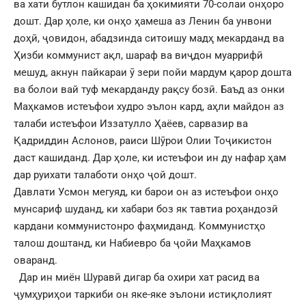
ва хати бутлон кашидан ба ҳокимияти 70-солаи онҳоро
дошт. Дар ҳоле, ки онҳо ҳамеша аз Ленин ба унвони
доҳӣ, ҷовидон, абадзинда ситоишу мадҳ мекарданд ва
Ҳизби коммунист ақл, шараф ва виҷдон муаррифӣ
мешуд, акнун пайкараи ӯ зери пойи мардум қарор дошта
ва болои вай туф мекарданду рақсу бозӣ. Баъд аз онки
Маҳкамов истеъфои худро эълон кард, аҳли майдон аз
талаби истеъфои Иззатулло Ҳаёев, сарвазир ва
Қадриддин Аслонов, раиси Шӯрои Олии Тоҷикистон
даст кашиданд. Дар ҳоле, ки истеъфои ин ду нафар ҳам
дар руихати талаботи онҳо ҷой дошт.
Давлати Усмон мегуяд, ки барои он аз истеъфои онҳо
мунсариф шуданд, ки хабари боз як тавтиа роҳандозӣ
кардани коммунистонро фаҳмиданд. Коммунистҳо
талош доштанд, ки Набиевро ба ҷойи Маҳкамов
оваранд.
Дар ин миён Шуравӣ дигар ба охири хат расид ва
ҷумҳуриҳои таркиби он яке-яке эълони истиқлолият