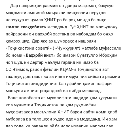
Дар нашрияҳои расмии он давра мақомот, бахусус
мақомоти амниятӣ маъракаи сияҳсозии неруҳои
навзуҳур аз ҷумла ҲНИТ-ро ба роҳ монда ба онҳо
тамғаи
«ваҳҳобият»
мезаданд. Гуё ҲНИТ ва масъулону
пайравони он ваҳҳобӣ ҳастанд ва набоядам бо онҳо
ҳамроҳ шуд. Дар яке аз шумораҳои нашрияи
«Тоҷикистони советӣ» ( «Ҷумҳурият) матлабе муфассале
бо номи
«Ваҳҳобӣ кист»
бо имзои Сунатулло Иброҳим
чоп шуд, ки дертар маълум гардид ин имзо ба
СС.Ятимов, раиси феълии КДАМ-и Тоҷикистон аст
тааллуқ доштааст ва аз инки имрӯз низ сиёсати расмии
Тоҷикистон зиддидинист ба туфайли ҳамин нафари
масъули амният роҳандозӣ ва пиёда мешавад.
Вале новобаста аз мухолифати шадиди ҳам ҳукумати
коммунистии Тоҷикистон ва ҳам руҳониёни
муҳофизакор масъулони ҲНИТ барои сабти номи ҳизб
мубориза ва талошҳои худро идома медоданд. Ин ҳам
дар ҳоле, ки раванди рӯ ба исломоварии мардум дар