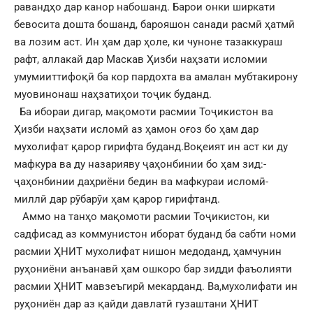
равандҳо дар канор набошанд. Барои онки ширкати
бевосита дошта бошанд, барояшон санади расмӣ ҳатмӣ
ва лозим аст. Ин ҳам дар ҳоле, ки чуноне тазаккураш
рафт, аллакай дар Маскав Ҳизби наҳзати исломии
умумииттифоқӣ ба кор пардохта ва амалан мубтакирону
муовинонаш наҳзатиҳои тоҷик буданд.
Ба ибораи дигар, мақомоти расмии Тоҷикистон ва
Ҳизби наҳзати исломӣ аз ҳамон оғоз бо ҳам дар
мухолифат қарор гирифта буданд.Воқеият ин аст ки ду
мафкура ва ду назарияву ҷаҳонбинии бо ҳам зид:-
ҷаҳонбинии даҳриёни бедин ва мафкураи исломӣ-
миллӣ дар рӯбарӯи ҳам қарор гирифтанд.
Аммо на танҳо мақомоти расмии Тоҷикистон, ки
садфисад аз коммунистон иборат буданд ба сабти номи
расмии ҲНИТ мухолифат нишон медоданд, ҳамчунин
руҳониёни анъанавӣ ҳам ошкоро бар зидди фаъолияти
расмии ҲНИТ мавзеъгирӣ мекарданд. Ва,мухолифати ин
руҳониён дар аз қайди давлатӣ гузаштани ҲНИТ