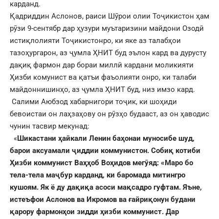
карданд.
Қадриддин Аслонов, раиси Шӯрои олии Тоҷикистон ҳам
рӯзи 9-сентябр дар ҳузури муътаризини майдони Озодӣ
истиқлолияти Тоҷикистонро, ки яке аз талабҳои
тазоҳургарон, аз ҷумла ҲНИТ буд эълон кард ва дурусту
дақиқ фармон дар бораи миллӣ кардани моликияти
Ҳизби комунист ва қатъи фаъолияти онро, ки талаби
майдоннишинҳо, аз ҷумла ҲНИТ буд, низ имзо кард.
Салими Аюбзод хабарнигори тоҷик, ки шоҳиди
бевоистаи он лаҳзаҳову он рӯзҳо будааст, аз он ҳаводис
чунин тасвир мекунад:
«
Шикастани ҳайкали Ленин баҳонаи муносибе шуд,
барои аксуамали ҷиддии коммунистон.
Собиқ котиби
Ҳизби коммунист Ваҳҳоб Воҳидов мегӯяд: «Маро бо
тела-тела маҷбур карданд, ки баромада митингро
кушоям. Як ё ду дақиқа асоси мақсадро гуфтам. Яъне,
истеъфои Аслонов ва Икромов ва ғайриқонун будани
қарору фармонҳои зидди ҳизби коммунист. Дар