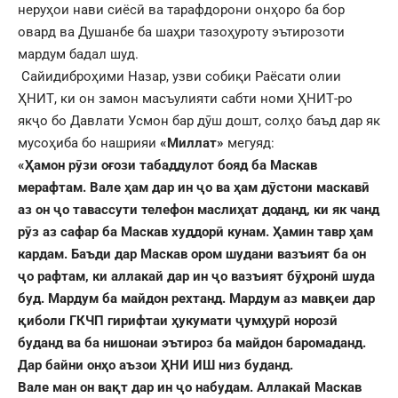
неруҳои нави сиёсӣ ва тарафдорони онҳоро ба бор
овард ва Душанбе ба шаҳри тазоҳуроту эътирозоти
мардум бадал шуд.
Сайидиброҳими Назар, узви собиқи Раёсати олии
ҲНИТ, ки он замон масъулияти сабти номи ҲНИТ-ро
якҷо бо Давлати Усмон бар дӯш дошт, солҳо баъд дар як
мусоҳиба бо нашрияи
«Миллат»
мегуяд:
«
Ҳамон рӯзи оғози табаддулот бояд ба Маскав
мерафтам. Вале ҳам дар ин ҷо ва ҳам дӯстони маскавӣ
аз он ҷо тавассути телефон маслиҳат доданд, ки як чанд
рӯз аз сафар ба Маскав худдорӣ кунам. Ҳамин тавр ҳам
кардам. Баъди дар Маскав ором шудани вазъият ба он
ҷо рафтам, ки аллакай дар ин ҷо вазъият бӯҳронӣ шуда
буд. Мардум ба майдон рехтанд. Мардум аз мавқеи дар
қиболи ГКЧП гирифтаи ҳукумати ҷумҳурӣ норозӣ
буданд ва ба нишонаи эътироз ба майдон баромаданд.
Дар байни онҳо аъзои ҲНИ ИШ низ буданд.
Вале ман он вақт дар ин ҷо набудам.
Аллакай Маскав