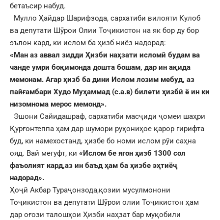
бетаъсир набуд.
Мулло Ҳайдар Шарифзода, сархатиби вилояти Кулоб
ва депутати Шӯрои Олии Тоҷикистон на як бор ду бор
эълон кард, ки ислом ба ҳизб ниёз надорад:
«Ман аз аввал зидди Ҳизби наҳзати исломӣ будам ва
чанде умри боқимонда дошта бошам, дар ин ақида
мемонам. Агар ҳизб ба дини Ислом лозим мебуд, аз
пайғамбари Худо Муҳаммад (с.а.в) билети ҳизбӣ ё ин ки
низомнома мерос мемонд».
Эшони Сайидашраф, сархатиби масҷиди ҷомеи шаҳри
Қурғонтеппа ҳам дар шумори руҳониҳое қарор гирифта
буд, ки намехостанд, ҳизбе бо номи ислом рӯи саҳна
ояд. Вай мегуфт, ки
«Ислом бе ягон ҳизб 1300 сол
фаъолият кард,аз ин баъд ҳам ба ҳизбе эҳтиёҷ
надорад».
Ҳоҷӣ Акбар Тураҷонзода,қозии мусулмонони
Тоҷикистон ва депутати Шӯрои олии Тоҷикистон ҳам
дар оғози талошҳои Ҳизби наҳзат бар муқобили