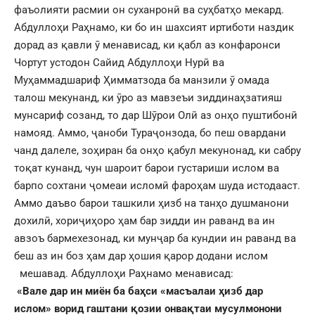
фаъолияти расмии он суханронӣ ва суҳбатҳо мекард.
Абдуллоҳи Раҳнамо, ки бо ин шахсият иртиботи наздик
дорад аз қавли ӯ менависад, ки қабл аз конфаронси
Чортут устодон Сайид Абдуллоҳи Нурӣ ва
Муҳаммадшариф Ҳимматзода ба манзили ӯ омада
талош мекунанд, ки ӯро аз мавзеъи зиддинаҳзатияш
мунсариф созанд, то дар Шӯрои Олӣ аз онҳо пуштибонӣ
намояд. Аммо, ҷаноби Тураҷонзода, бо пеш овардани
чанд далеле, зоҳиран ба онҳо қабул мекунонад, ки сабру
тоқат кунанд, чун шароит барои густариши ислом ва
барпо сохтани ҷомеаи исломӣ фароҳам шуда истодааст.
Аммо даъво барои ташкили ҳизб на танҳо душманони
дохилӣ, хориҷиҳоро ҳам бар зидди ин раванд ва ин
авзоъ бармехезонад, ки мунҷар ба кундии ин раванд ва
беш аз ин боз ҳам дар ҳошия қарор додани ислом
мешавад. Абдуллоҳи Раҳнамо менависад:
«Вале дар ин миён ба баҳси «масъалаи ҳизб дар
ислом» ворид гаштани қозии онвақтаи мусулмонони