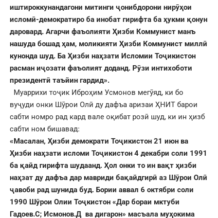
иштироккунандагони митинги ҷонибдорони нирӯҳои
исломӣ-демократиро ба инобат гирифта ба ҳукми қонун
даровард. Агарчи фаъолияти Ҳизби Коммунист манъ
нашуда бошад ҳам,
моликияти Ҳизби Коммунист миллӣ
кунонда шуд.
Ба Ҳизби наҳзати Исломии Тоҷикистон
расман иҷозати фаъолият доданд. Рӯзи интихоботи
президентӣ таъйин гардид».
Муаррихи тоҷик Иброҳим Усмонов мегӯяд, ки бо
вуҷуди онки Шӯрои Олӣ ду дафъа аризаи ҲНИТ барои
сабти номро рад кард вале оқибат розӣ шуд, ки ин ҳизб
сабти ном бишавад:
«Масалан, Ҳизби демократи Тоҷикистон 21 июн ва
Ҳизби наҳзати исломи Тоҷикистон 4 декабри соли 1991
ба қайд гирифта шудаанд. Ҳол онки то ин вақт ҳизби
наҳзат ду дафъа дар мавриди бақайдгирӣ аз Шӯрои Олӣ
ҷавоби рад шунида буд. Бории аввал 6 октябри соли
1990 Шӯрои Олии Тоҷкистон «Дар бораи мктуби
Гадоев.С; Исмонов.Д ва дигарон» масъала муҳокима