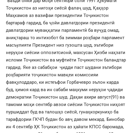
“Баъди онки дар моҳи сентябри соли 1991 Ҳукумати
Тоҷикистон аз нигоҳи сиёсӣ фалаҷ шуд, Қаҳҳор
Маҳкамов аз вазифаи президентии Тоҷикистон
бартараф гардид, ба ҷойи давлатдории президентӣ
давлатдории муваққатии парламентӣ ба вуҷуд омад,
аниқтараш то интихобот ба зиммаи роҳбари парламент
масъулияти Президент низ гузошта шуд, эътибори
неруҳои сиёсии оппозитсионӣ, махсусан Ҳизби наҳзати
исломи Тоҷикистон ва муфтиёти Тоҷикистон баландтар
гардид. Яке аз сабабҳои ҷидди паст шудани эътибори
роҳбарияти тоҷикистон мавқеи комиссияи
фавқулоддаро, ки истеъфои Горбачевро эълон карда
буд, ҳимоя кард ва ин сабаби маҳкуми неруҳои ҷадиди
демократии Тоҷикистон шуд. Даҳаи ахири август(91) ва
тамоми моҳи сентябр авзои сиёсии Тоҷикистон ниҳоят
пуршиддат буд ва талошҳо сиёсӣ, гунаҳкоркуниҳо ба
тарафдории ГКЧП будан бо авҷ давом мекард. Бинобар
ин 4 сентябр ҲК Тоҷикистон аз ҳайати КПСС баромада,