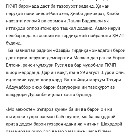
ГКЧП баромада даст ба тазоҳурот заданд. Ҳамаи
неруҳои нави сиёсӣ-Растохез, Ҳизби демократ, Ҳизби
наҳзати исломӣ ва созмони Лаъли Бадахшон як
иттиҳоди оппозитсионро ташкил доданд. Аммо неруи
пешбаранда ва асосии ин гирдиҳамоӣ пайравони ҲНИТ
буданд.
Ба навиштаи радиои
«Озодӣ»
гирдиҳамомадагон барои
дастгирии неруҳои демократии Маскав дар раъси Борис
Елтсин, раиси ҷумҳури Русия ва бар муқобили ГКЧП
шиор медоданд. Дар ин вақт, яъне 29 август Шӯрои Олӣ,
иҷлосияи худро доир кард. Ба таъйиди марҳум Тоҳири
Абдуҷаббор онҳо барои баргузории ин тазоҳурот аз
шаҳрдори Душанбе иҷозат хоста буданд:
«Мо мехостем эътироз кунем ба ин ва барои он ки
эътирози худро расман баён кунем, мо ба шаҳрдорӣ
ариза додем барои гузаронидани як митинг. Шаҳрдорӣ
ҳам иҷозаи онро дод ва мо ҳам ҷамъ шуда будем.