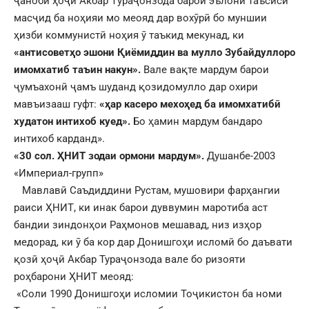
ҷаноби ҳоҷӣ Акбар Тӯраҷонзода барои эълони таъсиси
масҷид ба ноҳияи мо меояд дар вохӯрӣ бо муншии
ҳизби коммунистӣ ноҳия ӯ таъкид мекунад, ки
«антисоветҳо эшони Қиёмиддин ва мулло Зубайдуллоро
имомхатиб таъин накун».
Вале вақте мардум барои
ҷумъахонӣ ҷамъ шуданд қозидомулло дар охири
мавъизааш гуфт:
«ҳар касеро мехоҳед ба имомхатибӣ
худатон интихоб куед».
Бо ҳамин мардум бандаро
интихоб карданд».
«30 сол. ҲНИТ зодаи ормони мардум».
Душанбе-2003
«Империал-групп»
Мавлавӣ Саъдиддини Рустам, мушовири фарҳангии
раиси ҲНИТ, ки инак барои дуввумин маротиба аст
бандии зиндонҳои Раҳмонов мешавад, низ изҳор
медорад, ки ӯ ба кор дар Донишгоҳи исломӣ бо даъвати
қозӣ ҳоҷӣ Акбар Тураҷонзода вале бо ризояти
роҳбарони ҲНИТ меояд:
«Соли 1990 Донишгоҳи исломии Тоҷикистон ба номи