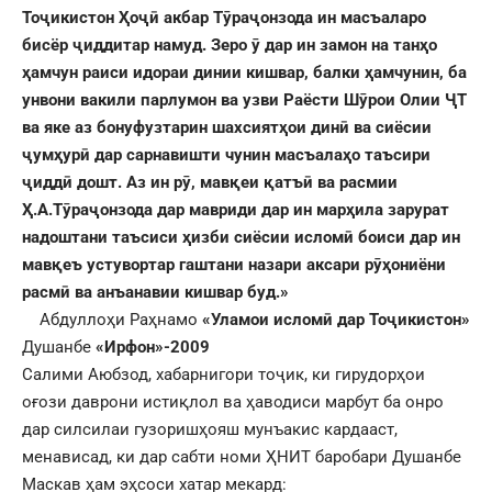
Тоҷикистон Ҳоҷӣ акбар Тӯра
ҷ
онзода ин масъалар
о
бисёр ҷиддитар намуд.
Зеро ӯ дар ин замон на танҳо
ҳамчун раиси идораи динии кишвар, балки ҳамчунин, ба
унвони вакили парлумон ва узви Раёсти Шӯрои Олии ҶТ
ва яке аз бонуфузтарин шахсиятҳои динӣ ва сиёсии
ҷумҳурӣ дар сарнавишти чунин масъалаҳо таъсири
ҷиддӣ дошт. Аз ин рӯ, мавқеи қатъӣ ва расмии
Ҳ.А.Тӯраҷонзода дар мавриди дар ин марҳила зарурат
надоштани таъсиси ҳизби сиёсии исломӣ боиси дар ин
мавқеъ устувортар гаштани назари аксари рӯҳониёни
расмӣ ва анъанавии кишвар буд.»
Абдуллоҳи Раҳнамо
«Уламои исломӣ дар Тоҷикистон»
Душанбе
«Ирфон»-2009
Салими Аюбзод, хабарнигори тоҷик, ки гирудорҳои
оғози даврони истиқлол ва ҳаводиси марбут ба онро
дар силсилаи гузоришҳояш мунъакис кардааст,
менависад, ки дар сабти номи ҲНИТ баробари Душанбе
Маскав ҳам эҳсоси хатар мекард: