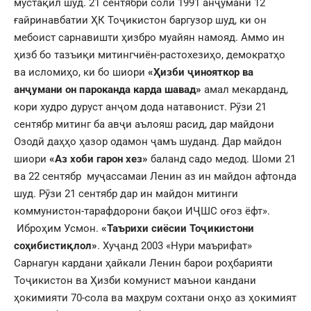
мустақил шуд. 21 сентябри соли 1991 анҷумани 12
ғайринавбатии ҲК Тоҷикистон баргузор шуд, ки он
мебоист сарнавишти ҳизбро муайян намояд. Аммо ин
ҳизб бо тазъиқи митингчиён-растохезиҳо, демократҳо
ва исломиҳо, ки бо шиори
«Ҳизби ҷинояткор ва
анҷумани он пароканда карда шавад»
амал мекарданд,
кори худро дуруст анҷом дода натавонист. Рӯзи 21
сентябр митинг ба авҷи аълояш расид, дар майдони
Озодӣ даҳҳо ҳазор одамон ҷамъ шуданд. Дар майдон
шиори
«Аз хоби гарон хез»
баланд садо медод. Шоми 21
ва 22 сентябр муҷассамаи Ленин аз ин майдон афтонда
шуд. Рӯзи 21 сентябр дар ин майдон митинги
коммунистон-тарафдорони бақои ИҶШС оғоз ёфт».
Иброҳим Усмон.
«Таърихи сиёсии Тоҷикистони
соҳибистиқлол»
. Хуҷанд 2003 «Нури маърифат»
Сарнагун кардани ҳайкали Ленин барои роҳбарияти
Тоҷикистон ва Ҳизби комунист маънои кандани
ҳокимияти 70-сола ва маҳрум сохтани онҳо аз ҳокимият