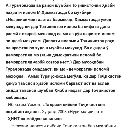
А.Тураҷонзода ва раиси шуъбаи Тоҷикистонии Ҳизби
наҳзати ислом М.Ҳимматзода бо мухбири
«Независимая газета» бармеояд. Ҳимматзода умед
мекунад, ки дар Тоҷикистон ислом ба сифати дини
расмӣ эътироф мешавад ва мо аз рӯи шариати ислом
зиндагӣ мекунем. Давлати исломии Тоҷикистон роҳи
пешрафташро худаш муайян мекунад. Ба ақидаи ӯ
демократияи мо (яъне демократияи исломӣ бо
демократияи ғарбӣ созгор нест.) Дар мусоҳибаи
Тураҷонзода омадааст, ки мо «демократяи исломӣ
мехоҳем». Аммо Тураҷонзода мегӯяд, ки дар Тоҷикистон
ҳанӯз таъсиси ҳизби исломӣ барвақт аст ва аслан
зидди таъсиси шуъбаи Ҳизби наҳзат дар Тоҷикистон
мебошад.»
Иброҳим Усмон.
«Таърихи сиёсии Тоҷикистони
соҳибистиқлол».
Хуҷанд 2003 «Нури маърифат»
ҲНИТ ва майдоннишиниҳо
Неруҳои навхези сиёсии Тоҷикистон бар муқобили