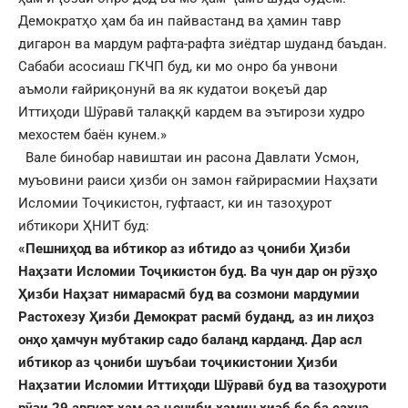
Демократҳо ҳам ба ин пайвастанд ва ҳамин тавр
дигарон ва мардум рафта-рафта зиёдтар шуданд баъдан.
Сабаби асосиаш ГКЧП буд, ки мо онро ба унвони
аъмоли ғайриқонунӣ ва як кудатои воқеъӣ дар
Иттиҳоди Шӯравӣ талаққӣ кардем ва эътирози худро
мехостем баён кунем.»
Вале бинобар навиштаи ин расона Давлати Усмон,
муъовини раиси ҳизби он замон ғайрирасмии Наҳзати
Исломии Тоҷикистон, гуфтааст, ки ин тазоҳурот
ибтикори ҲНИТ буд:
«Пешниҳод ва ибтикор аз ибтидо аз ҷониби Ҳизби
Наҳзати Исломии Тоҷикистон буд. Ва чун дар он рӯзҳо
Ҳизби Наҳзат нимарасмӣ буд ва созмони мардумии
Растохезу Ҳизби Демократ расмӣ буданд, аз ин лиҳоз
онҳо ҳамчун мубтакир садо баланд карданд. Дар асл
ибтикор аз ҷониби шуъбаи тоҷикистонии Ҳизби
Наҳзатии Исломии Иттиҳоди Шӯравӣ буд ва тазоҳуроти