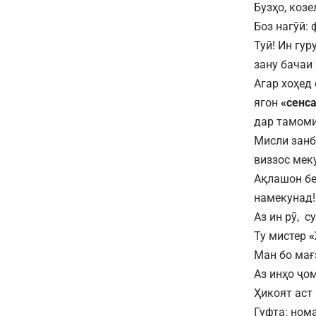
Бузҳо, коз
Боз нагӯӣ:
Туӣ! Ин гур
зану бачаи
Агар хоҳед
ягон
«сенса
дар тамоми
Мисли занб
виззос меку
Ақлашон бе
намекунад!
Аз ин рӯ, 
Ту мистер
«
Ман бо мағ
Аз инҳо ҷом
Ҳикоят аст
Гуфта: ном