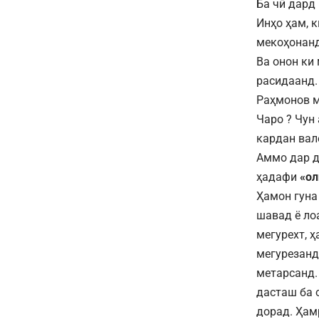
Ба чӣ дард
Инҳо ҳам, 
мекоҳонанд
Ва онон ки
расидаанд.
Раҳмонов м
Чаро ? Чун
кардан вал
Аммо дар д
ҳадафи
«ол
Ҳамон гуна
шавад ё ло
мегурехт, 
мегурезанду
метарсанд.
дасташ ба 
дорад. Ҳам