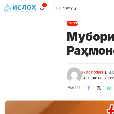
9
СИЁСӢ
Мубориз
Раҳмон
BY
ИСЛОҲ НЕТ
LAST UPDATED: 21.10
SHARE