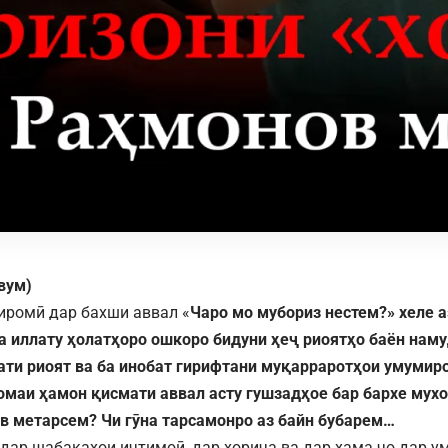
вум)
иромӣ дар бахши аввал «
Чаро мо мубориз нестем?»
хеле 
а иллату ҳолатҳоро ошкоро бидуни ҳеҷ риоятҳо баён наму
ати риоят ва ба инобат гирифтани муқарраротҳои умумир
омаи ҳамон қисмати аввал асту гушзадҳое бар бархе мух
в метарсем? Чи гӯна тарсамонро аз байн бубарем…
 дар шабакаҳои иҷтимоӣ, дар хориҷа ва дар ҳама ҷо дар у