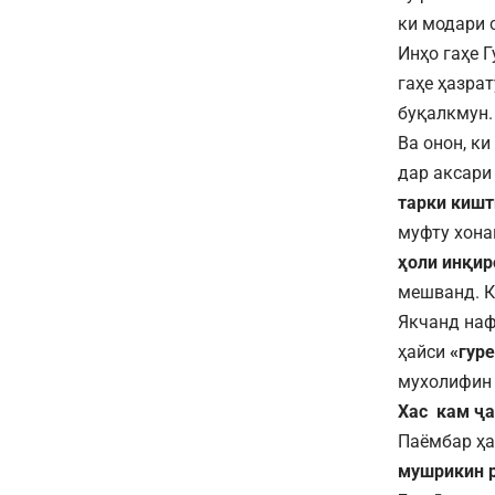
ки модари 
Инҳо гаҳе 
гаҳе ҳазрат
буқалкмун.
Ва онон, ки
дар аксари
тарки кишт
муфту хона
ҳоли инқир
мешванд. К
Якчанд наф
ҳайси
«гуре
мухолифин 
Хас кам ҷа
Паёмбар ҳ
мушрикин р