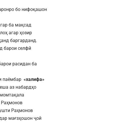
гаронро бо нифоқашон
игар ба мақсад
лоҳ агар ҳозир
ҳанд баргарданд.
нд барои селфӣ
барои расидан ба
ри паёмбар
«халифа»
еша аз набардҳо
 Эмомтақала
з Раҳмонов
пушти Раҳмонов
 дар мағзҳошон ҷой