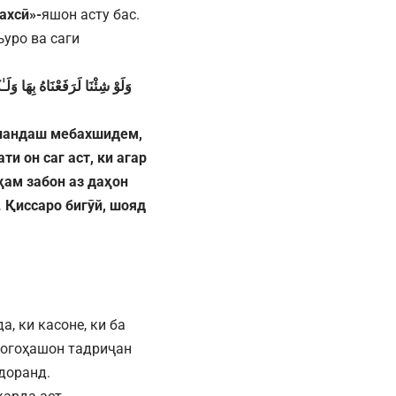
ахсӣ»-
яшон асту бас.
уро ва саги
وَلَوْ
شِئْنَا
لَرَفَعْنَاهُ
بِهَا
وَلَـٰك
баландаш мебахшидем,
ти он саг аст, ки агар
 ҳам забон аз даҳон
. Қиссаро бигӯй, шояд
, ки касоне, ки ба
удогоҳашон тадриҷан
едоранд.