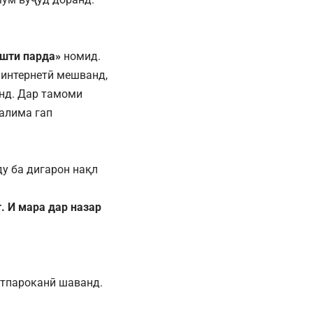
ушти парда»
номид.
 интернетӣ мешванд,
нд. Дар тамоми
алима гап
у ба дигарон нақл
. И мара дар назар
атпароканӣ шаванд.