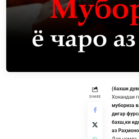
(бахши дув
Хонандаи г
SHARE
мубориза в
дигар фурс
бахш,ки ид
аз Раҳмоно
Дар ҷомеа,