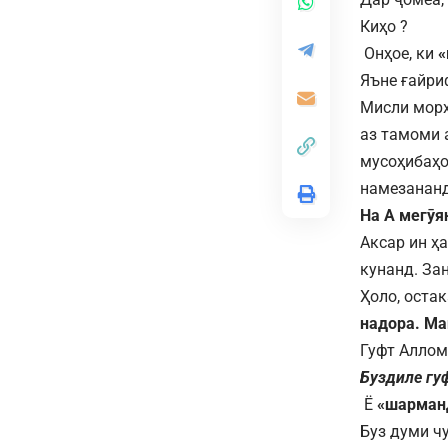
Киҳо ?
Онҳое, ки
«
Яъне ғайри
Мисли морҳ
аз тамоми 
мусоҳибаҳ
намезананд
На А мегӯян
Аксар ин ҳ
кунанд. За
Ҳоло, оста
надора. Ма
Гуфт Аллома
Буздиле гуф
Ё
«шарман
Буз думи ч