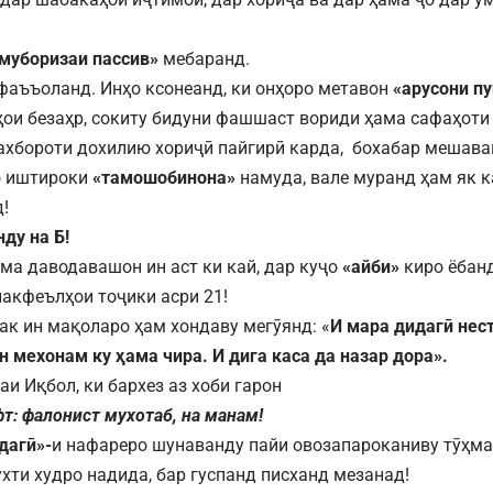
муборизаи пассив»
мебаранд.
фаъъоланд. Инҳо ксонеанд, ки онҳоро метавон
«арусони п
ои безаҳр, сокиту бидуни фашшаст вориди ҳама сафаҳоти
ахбороти дохилию хориҷӣ пайгирӣ карда, бохабар мешава
о иштироки
«тамошобинона»
намуда, вале муранд ҳам як к
!
ду на Б!
ама даводавашон ин аст ки кай, дар куҷо
«айби»
киро ёбанд
накфеълҳои тоҷики асри 21!
как ин мақоларо ҳам хондаву мегӯянд: «
И мара дидагӣ нест
н мехонам ку ҳама чира. И дига каса да назар дора».
и Иқбол, ки бархез аз хоби гарон
т: фалонист мухотаб, на манам!
дагӣ»-
и нафареро шунаванду пайи овозапароканиву тӯҳм
ухти худро надида, бар гуспанд писханд мезанад!