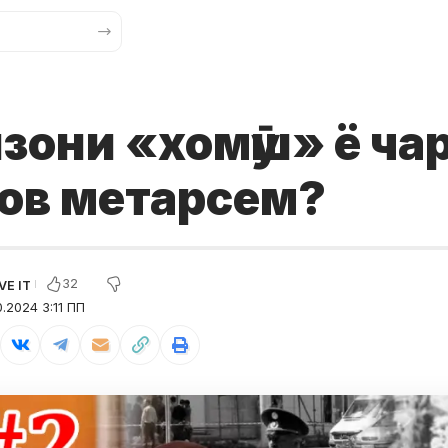
они «хомӯш» ё чар
ов метарсем?
32
.2024 3:11 ПП