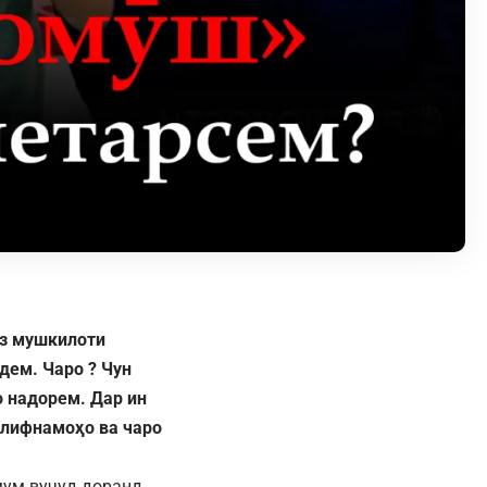
аз мушкилоти
дем. Чаро ? Чун
о надорем. Дар ин
олифнамоҳо ва чаро
мум вуҷуд доранд.