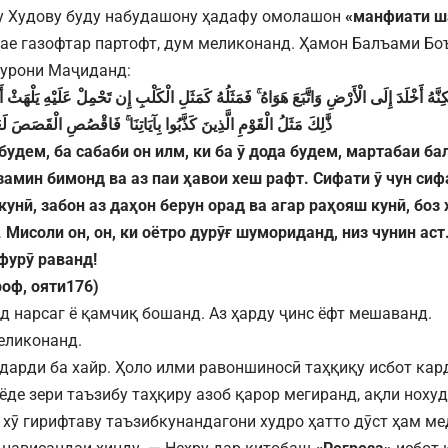
у Худову буду набудашону ҳадафу омолашон
«манфиати ш
ае газофтар партофт, дум меликонанд. Ҳамон Балъами Боъ
урони Маҷиданд:
ِنَّهُ
أَخْلَدَ
إِلَى
الْأَرْضِ
وَاتَّبَعَ
هَوَاهُ
فَمَثَلُهُ
كَمَثَلِ
الْكَلْبِ
إِن
تَحْمِلْ
عَلَيْهِ
يَلْهَثْ
أ
ذَّٰلِكَ
مَثَلُ
الْقَوْمِ
الَّذِينَ
كَذَّبُوا
بِآيَاتِنَا
فَاقْصُصِ
الْقَصَصَ
لَع
 будем, ба сабаби он илм, ки ба ӯ дода будем, мартабаи 
замин бимонд ва аз паи ҳавои хеш рафт. Сифати ӯ чун сифа
кунӣ, забон аз даҳон берун орад ва агар раҳояш кунӣ, боз
 Мисоли он, он, ки оётро дурӯғ шумориданд, низ чунин аст
фурӯ раванд!
роф
,
ояти176)
 нарсаг ё қамчиқ бошанд. Аз ҳарду ҷинс ёфт мешаванд.
еликонанд.
дарди ба хайр. Ҳоло илми равоншиносӣ таҳқиқу исбот карда
ёде зери таъзибу таҳқиру азоб қарор мегиранд, ақли нох
т хӯ гирифтаву таъзибкунандагони худро ҳатто дӯст ҳам м