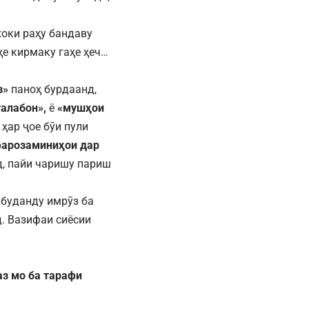
 хоки раҳу бандаву
ҳе кирмаку гаҳе ҳеч…
з»
паноҳ бурдаанд,
алабон»,
ё
«мушҳои
 ҳар ҷое бӯи пули
арозаминиҳои дар
д, пайи чаришу париш
буданду имрӯз ба
. Вазифаи сиёсии
аз мо ба тарафи