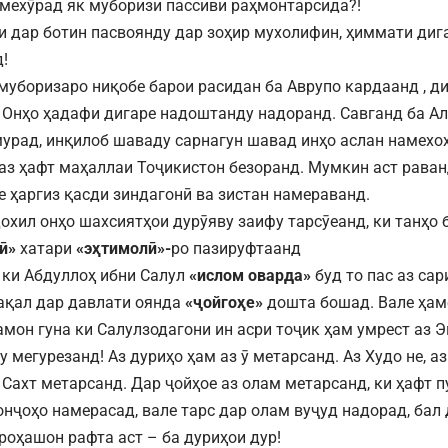
 мехӯрад як муборизи пассиви раҳмонтарсида?!
ки дар ботин пасвоянду дар зоҳир мухолифин, ҳиммати ди
!
 муборизаро ниқобе барои расидан ба Аврупо кардаанд , д
 Онҳо ҳадафи дигаре надоштанду надоранд. Савганд ба Ал
урад, инқилоб шаваду сарнагун шавад инҳо аслан намехо
 аз ҳафт маҳаллаи Тоҷикистон безоранд. Мумкин аст рава
е ҳаргиз қасди зиндагонӣ ва зистан намераванд.
охил онҳо шахсиятҳои дурӯяву заифу тарсӯеанд, ки танҳо 
ӣ»
хатари
«эҳтимолӣ»-
ро пазируфтаанд
 ки Абдуллоҳ ибни Салул
«ислом оварда»
буд то пас аз са
ақал дар давлати оянда
«ҷойгоҳе»
дошта бошад. Вале ҳам
ҳамон гуна ки Салулзодагони ин асри тоҷик ҳам умрест аз
 мегурезанд! Аз дуриҳо ҳам аз ӯ метарсанд. Аз Худо не, а
 Сахт метарсанд. Дар ҷойҳое аз олам метарсанд, ки ҳафт 
онҷоҳо намерасад, вале тарс дар олам вуҷуд надорад, бал
роҳашон рафта аст – ба дуриҳои дур!