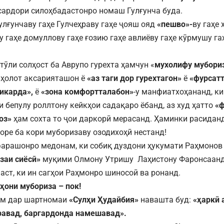
сардори силоҳбадастонро номаш Гулғунча буда.
Гулғунчаву гаҳе Гулчеҳраву гаҳе ҷояш ояд
«пешво»-
ву гаҳе
у гаҳе домуллову гаҳе ғозию гаҳе авлиёву гаҳе кӯрмушу га
 тӯли солҳост ба Аврупо гурехта ҳамчун «
мухолифу мубори
 ҳолот аксарияташон ё
«аз таги дор гурехтагон»
ё
«фурсатт
икарда»,
ё
«зона комфортталабон»
-у манфиатхоҳананд, ки
и бепулу роллтону кейкҳои садақаро ёбанд, аз худ ҳатто
«ф
оз»
ҳам сохта то ҷои даркорӣ мерасанд. Ҳаминки расидан
оре ба кори муборизаву озодихоҳӣ нестанд!
арашонро медонам, ки собиқ дуздони ҳукумати Раҳмонов 
заи сиёсӣ»
муқими Олмону Утришу Лаҳистону Фаронсаанд
аст, ки ин сагҳои Раҳмонро шиносоӣ ва ронанд.
ҳони мубориза – пок!
ам дар шартномаи
«Сулҳи Ҳудайбия»
навашта буд:
«ҳаркӣ 
авад, баргардонда намешавад».