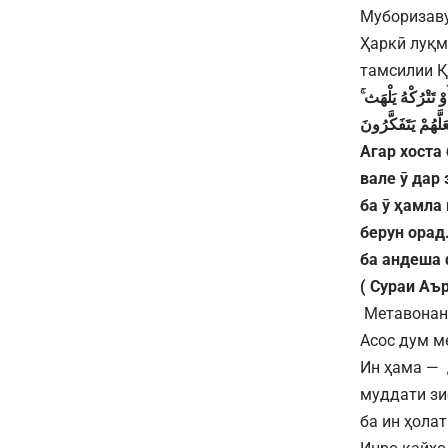
Муборизав
Ҳаркӣ луқм
тамсилии Қ
َوْ
تَتْرُكْهُ
يَلْهَث
َلَّهُمْ
يَتَفَكَّرُونَ
Агар хоста
вале ӯ дар 
ба ӯ ҳамла 
берун орад.
ба андеша 
( Сураи Аъ
Метавонанд
Асос дум м
Ин ҳама — 
муддати зи
ба ин ҳола