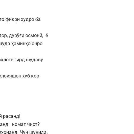
тто фикри худро ба
ор, дурӯғи осмонӣ, ё
 шуда ҳаминҳо онро
ахлоте гирд шудаву
олоияшон хуб кор
ӣ расанд!
аанд: номат чист?
ехонанд. Чун шунида,