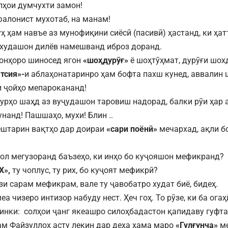
елҳои думчухти замон!
 фалонист мухотаб, на манам!
уҳ ҳам навъе аз мунофиқини сиёсӣ (пасивӣ) ҳастанд, ки ҳа
 худашон дилёв намешванд иброз доранд.
 онҳоро шиносед ягон
«шоҳдурӯғ»
ё шоҳтӯҳмат, дурӯғи шохд
тсия»-
и аблаҳонатаринро ҳам бофта пахш кунед, аввалин
 ҷойҳо мепарокананд!
урҳо шаҳд аз вуҷудашон таровиш надорад, балки рӯи ҳар 
нанд! Пашшаҳо, мухи! Блин ..
штарин вақтҳо дар доираи
«сари поёнӣ»
мечархад, ақли б
суол мегузоранд баъзеҳо, ки инҳо бо куҷояшон мефикранд?
Х»,
ту чоплус, ту рих, бо куҷоят мефикрӣ?
зи сарам мефикрам, вале ту ҷавобатро худат биё, бидеҳ.
еа чизеро интизор набуду нест. Ҳеч гоҳ. То рӯзе, ки ба огаҳ
 инки: солҳои ҷанг якеашро силоҳбадастон қапидаву гуфт
ам Файзуллоҳ асту лекин дар деҳа ҳама маро
«Гул
ғунча
»
м