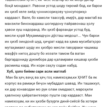
боқӣ мондааст. Равони устод шоду гиромӣ бод, ки барои
ин ҳизб хеле зиёд ҷоннисориҳову ҷонсупориҳо
кардааст. Вале, бо камоли таассуф, имрӯз, дар мактаб ва
манзили бинокардааш шогирдону пайравонаш ҳолу
ҳавои хуш надоранд. Ин ҳизб фарзанди устод буд,
мисли қорӣ Муҳаммадҷон дӯсташ медошт…. Чун барои
ин ҳизб зиндонӣ шуд, ҳиҷрат кард ва ҳама мусибатҳоро
мутаҳамаил шуду ин ҳизбро мисли гавҳараки чашмаш
маҳфӯз нигоҳ дошту бо иззати тамом ба ватан
баргардониду дуюмбора дар қаламрави кишвар ҳизби
расмияш кард. Ин кори саҳлу содае набуд.
Хуб,
ҳоло биёем сари асли матлаб
Ман ба ҳеҷ ваҷҳ ва ҳеҷ гоҳ намехоҳам,ки ҲНИТ ба як
корпус ва рамақи беҷон мубаддал шавад. Ин ташаккул,
ки дар хонаводаи мо руи олам омадааст, мароҳили
ҳавлноку ҳайратангезеро пушти сар кардааст. Ман
намехоҳам, ки ин ҳизби бузурги динӣ-сиёсӣ ба хотири