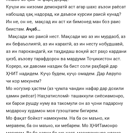
Куҷои ин низоми демократӣ аст агар шахс аъзои раёсат
набошад ҳақ надорад, ки даъвои курсии раисӣ кунад?
Ин не, он не, мақсад ин аст ки бимонед ман боз раис
биистам.
Аҷаб…
Мақсади мо раисӣ нест. Мақсади мо аз ин мурдаоб, аз
ин бефаъолиятӣ, аз ин карахтӣ, аз ин несту нобудшавӣ,
аз ин парокандагӣ, ки таҳдидаш воқеӣ аст раҳо кардани
ҳизб, аъзову тарафдорон ва мардуми Тоҷикистон аст.
Кореро, ки давоми наздик ба бист соли раҳбарӣ дар
ҲНИТ надидем. Куҷо будем, куҷо омадем. Дар Аврупо
чи кор мекунем?
Мо ногузир ҳастем (аз ҷумла чандин нафар дар дохили
ҳамин риёсат) Наҳзатисломӣ- ташаккули сиёсиамонро,
ки барои рушду нуму ва такомули он аз ҷони падарону
модарону худамон моя гузоштаем бигирем.
Мо фақат бойкот намекунем. На ба он маъно, ки
меравем, ба он маъно, ки мебарем. Мо ҲНИТамонро