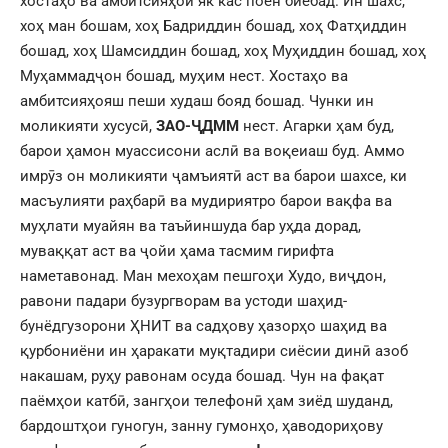
хостаҳо ва амбитсияҳои як кас поён биёбад. Ин шахс,
хоҳ ман бошам, хоҳ Бадриддин бошад, хоҳ Фатҳиддин
бошад, хоҳ Шамсиддин бошад, хоҳ Муҳиддин бошад, хоҳ
Муҳаммадҷон бошад, муҳим нест. Хостаҳо ва
амбитсияҳояш пеши худаш бояд бошад. Чунки ин
моликияти хусусӣ,
ЗАО-ҶДММ
нест. Агарки ҳам буд,
барои ҳамон муассисони аслӣ ва воқеиаш буд. Аммо
имрӯз он моликияти ҷамъиятӣ аст ва барои шахсе, ки
масъулияти раҳбарӣ ва мудириятро барои вақфа ва
муҳлати муайян ва таъйиншуда бар уҳда дорад,
муваққат аст ва ҷойи ҳама тасмим гирифта
наметавонад. Ман мехоҳам пешгоҳи Худо, виҷдон,
равони падари бузургворам ва устоди шаҳид-
бунёдгузорони ҲНИТ ва садҳову ҳазорҳо шаҳид ва
қурбониёни ин ҳаракати муқтадири сиёсии динӣ азоб
накашам, руҳу равонам осуда бошад. Чун на фақат
паёмҳои катбӣ, зангҳои телефонӣ ҳам зиёд шуданд,
бардоштҳои гуногун, занну гумонҳо, ҳаводориҳову