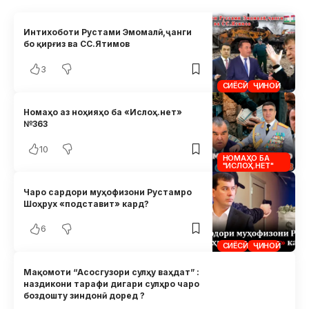
Интихоботи Рустами Эмомалӣ,ҷанги
бо қирғиз ва СС.Ятимов
3
СИЁСӢ
ҶИНОӢ
Номаҳо аз ноҳияҳо ба «Ислоҳ.нет»
№363
10
НОМАҲО БА
"ИСЛОҲ.НЕТ"
Чаро сардори муҳофизони Рустамро
Шоҳрух «подставит» кард?
6
СИЁСӢ
ҶИНОӢ
Мақомоти “Асосгузори сулҳу ваҳдат” :
наздикони тарафи дигари сулҳро чаро
боздошту зиндонӣ доред ?