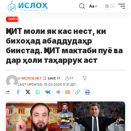
Aa
СИЁСӢ
ҲНИТ моли як кас нест, ки
бихоҳад абаддудаҳр
биистад. ҲНИТ мактаби пуё ва
дар ҳоли таҳаррук аст
34
BY
ИСЛОҲ НЕТ
LAST UPDATED: 15.03.2025 11:31 ДП