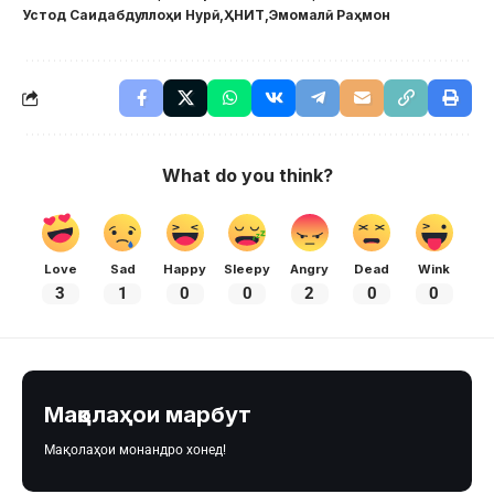
Устод Саидабдуллоҳи Нурӣ
ҲНИТ
Эмомалӣ Раҳмон
What do you think?
Love
Sad
Happy
Sleepy
Angry
Dead
Wink
3
1
0
0
2
0
0
Мақолаҳои марбут
Мақолаҳои монандро хонед!