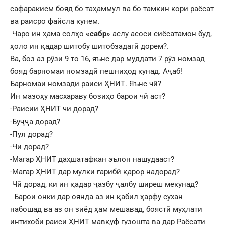
сафаракием бояд бо таҳаммул ва бо тамкин кори раёсат
ва раисро файсла кунем.
Чаро ин ҳама солҳо
«сабр»
аслу асоси сиёсатамон буд,
ҳоло ин қадар шитобу шитобзадагӣ дорем?.
Ва, боз аз рӯзи 9 то 16, яъне дар муддати 7 рӯз номзад
бояд барномаи номзадӣ пешниҳод кунад. Аҷаб!
Барномаи номзади раиси ҲНИТ. Яъне чӣ?
Ин мазоҳу масхараву бозиҳо барои чӣ аст?
-Раисии ҲНИТ чи дорад?
-Буҷҷа дорад?
-Пул дорад?
-Чи дорад?
-Магар ҲНИТ даҳшатафкан эълон нашудааст?
-Магар ҲНИТ дар мулки ғарибӣ қарор надорад?
Чӣ дорад, ки ин қадар ҷазбу ҷалбу ширеш мекунад?
Барои онки дар оянда аз ин қабил ҳарфу сухан
набошад ва аз он зиёд ҳам мешавад, боястӣ муҳлати
интихоби раиси ҲНИТ мавқуф гузошта ва дар Раёсати