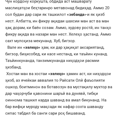
Чун кордону коркушта, обдида аст машварату
маслиҳатҳои беҳтаринро метавонад бидиҳад. Аммо 20
сол будан дар сари як ташкилот
«зебанда
»-и як ҳизб
нест. Албатта, ин фикру ақидаи шахсии ман аст ва ман
ҳақ дорам, ки баён созам. Аммо, худову ростӣ, ин танҳо
фикру ақида ва назари ман нест. Хелеҳо ҳастанд. Аммо
сахт мулоҳиза мекунанд. Хуб, бигзор.
Вале ин
«хелеҳо»
ҳам, ки дар ҳақиқат аксариятанд,
бигзор, биҳисобед, ки касе нестанд, ки таъйин кунанд.
Таъйинкунанда, танзимкунанда ниҳодҳои расмии
ҳизбанд.
Хостаи ман ва хостаи
«хелеҳо»
ҳамин аст, ки ниҳодҳои
ҳизб, аз ячейкаи аввалия то Раёсати Олӣ фаъолияти
ошкор, боитминон ва ботавозун ва мустақилу мухтор ва
дар чаҳорчуби қавонини шаръӣ ва дунявӣ, тибқи
оиннома ташкил карда шаванд ва амал бикунанд. На
бар вифқи муроду мақсади як нафар сохта шаванду
сипас табдил ба санги сари роҳ бишаванд.