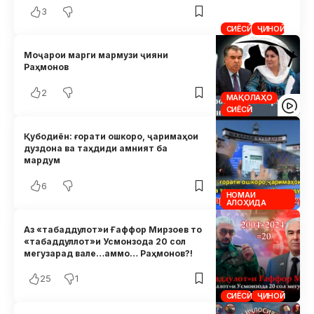
3
СИЁСӢ
ҶИНОӢ
Моҷарои марги мармузи ҷияни
Раҳмонов
2
МАҚОЛАҲО
СИЁСӢ
Қубодиён: ғорати ошкоро, ҷаримаҳои
дуздона ва таҳдиди амният ба
мардум
6
НОМАИ
АЛОҲИДА
Аз «табаддулот»и Ғаффор Мирзоев то
«табаддуллот»и Усмонзода 20 сол
мегузарад вале…аммо… Раҳмонов?!
25
1
СИЁСӢ
ҶИНОӢ