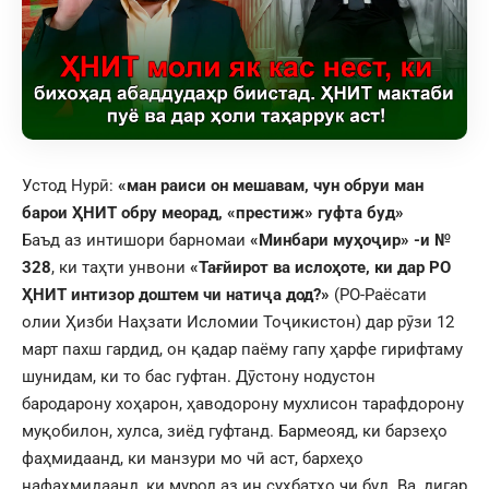
Устод Нурӣ:
«
ман раиси он мешавам, чун обруи ман
барои ҲНИТ обру меорад, «престиж» гуфта буд
»
Баъд аз интишори барномаи
«Минбари муҳоҷир» -и №
328
, ки таҳти унвони
«Тағйирот ва ислоҳоте, ки дар РО
ҲНИТ интизор доштем чи натиҷа дод?»
(РО-Раёсати
олии Ҳизби Наҳзати Исломии Тоҷикистон) дар рӯзи 12
март пахш гардид, он қадар паёму гапу ҳарфе гирифтаму
шунидам, ки то бас гуфтан. Дӯстону нодустон
бародарону хоҳарон, ҳаводорону мухлисон тарафдорону
муқобилон, хулса, зиёд гуфтанд. Бармеояд, ки барзеҳо
фаҳмидаанд, ки манзури мо чӣ аст, бархеҳо
нафаҳмидаанд, ки мурод аз ин суҳбатҳо чи буд. Ва, дигар