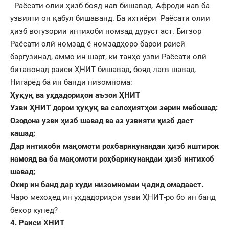
Раёсати олии ҳизб бояд нав бишавад. Афроди нав ба
узвияти он қабул бишаванд. Ба ихтиёри Раёсати олии
ҳизб вогузории интихоби номзад дуруст аст. Бигзор
Раёсати олӣ номзад ё номзадҳоро барои раисӣ
баргузинад, аммо ин шарт, ки танҳо узви Раёсати олӣ
битавонад раиси ҲНИТ бишавад, бояд лағв шавад.
Нигаред ба ин банди низомнома:
Ҳуқуқ ва уҳдадориҳои аъзои ҲНИТ
Узви ҲНИТ дорои ҳуқуқ ва салоҳиятҳои зерин мебошад:
Озодона узви ҳизб шавад ва аз узвияти ҳизб даст
кашад;
Дар интихоби мақомоти рохбарикунандаи ҳизб иштирок
намояд ва ба мақомоти роҳбарикунандаи ҳизб интихоб
шавад;
Охир ин банд дар худи низомномаи ҷадид омадааст.
Чаро мехоҳед ин уҳдадориҳои узви ҲНИТ-ро бо ин банд
бекор кунед?
4. Раиси ХНИТ