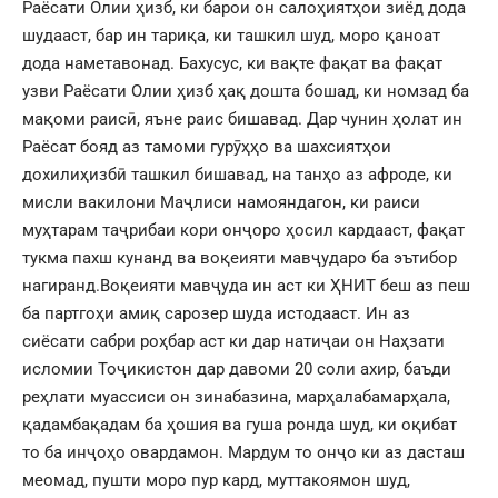
Раёсати Олии ҳизб, ки барои он салоҳиятҳои зиёд дода
шудааст, бар ин тариқа, ки ташкил шуд, моро қаноат
дода наметавонад. Бахусус, ки вақте фақат ва фақат
узви Раёсати Олии ҳизб ҳақ дошта бошад, ки номзад ба
мақоми раисӣ, яъне раис бишавад. Дар чунин ҳолат ин
Раёсат бояд аз тамоми гурӯҳҳо ва шахсиятҳои
дохилиҳизбӣ ташкил бишавад, на танҳо аз афроде, ки
мисли вакилони Маҷлиси намояндагон, ки раиси
муҳтарам таҷрибаи кори онҷоро ҳосил кардааст, фақат
тукма пахш кунанд ва воқеияти мавҷударо ба эътибор
нагиранд.Воқеияти мавҷуда ин аст ки ҲНИТ беш аз пеш
ба партгоҳи амиқ сарозер шуда истодааст. Ин аз
сиёсати сабри роҳбар аст ки дар натиҷаи он Наҳзати
исломии Тоҷикистон дар давоми 20 соли ахир, баъди
реҳлати муассиси он зинабазина, марҳалабамарҳала,
қадамбақадам ба ҳошия ва гуша ронда шуд, ки оқибат
то ба инҷоҳо овардамон. Мардум то онҷо ки аз дасташ
меомад, пушти моро пур кард, муттакоямон шуд,