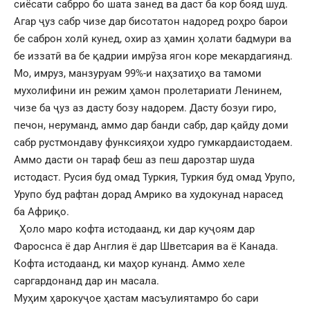
сиёсати сабрро бо шата занед ва даст ба кор бояд шуд.
Агар ҷуз сабр чизе дар бисотатон надоред роҳро барои
бе саброн холӣ кунед, охир аз ҳамин ҳолати бадмури ва
бе иззатӣ ва бе қадрии имрӯза ягон коре мекардагиянд.
Мо, имруз, манзуруам 99%-и наҳзатиҳо ва тамоми
мухолифини ин режим ҳамон пролетариати Ленинем,
чизе ба ҷуз аз дасту бозу надорем. Дасту бозуи гиро,
печон, неруманд, аммо дар банди сабр, дар қайду доми
сабр рустмондаву функсияҳои худро гумкардаистодаем.
Аммо дасти он тараф беш аз пеш дарозтар шуда
истодаст. Русия буд омад Туркия, Туркия буд омад Урупо,
Урупо буд рафтан дорад Амрико ва худокунад нарасед
ба Африқо.
Ҳоло маро кофта истодаанд, ки дар куҷоям дар
Фароснса ё дар Англия ё дар Шветсария ва ё Канада.
Кофта истодаанд, ки маҳор кунанд. Аммо хеле
саргардонанд дар ин масала.
Муҳим ҳарокуҷое ҳастам масъулиятамро бо сари