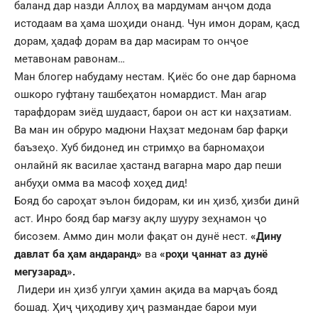
баланд дар назди Аллоҳ ва мардумам анҷом дода
истодаам ва ҳама шоҳиди онанд. Чун имон дорам, қасд
дорам, ҳадаф дорам ва дар масирам то онҷое
метавонам равонам…
Ман блогер набудаму нестам. Қиёс бо оне дар барнома
ошкоро гуфтану ташбеҳатон номардист. Ман агар
тарафдорам зиёд шудааст, барои он аст ки наҳзатиам.
Ва ман ин обруро мадюни Наҳзат медонам бар фарқи
баъзеҳо. Хуб бидонед ин стримҳо ва барномаҳои
онлайнӣ як василае ҳастанд вагарна маро дар пеши
анбуҳи омма ва масоф хоҳед дид!
Бояд бо сароҳат эълон бидорам, ки ин ҳизб, ҳизби динӣ
аст. Инро бояд бар мағзу ақлу шууру зеҳнамон ҷо
бисозем. Аммо дин моли фақат он дунё нест.
«Дину
давлат ба ҳам андаранд»
ва
«роҳи ҷаннат аз дунё
мегузарад».
Лидери ин ҳизб улгуи ҳамин ақида ва марҷаъ бояд
бошад. Ҳиҷ ҷиҳодиву ҳиҷ размандае барои муи