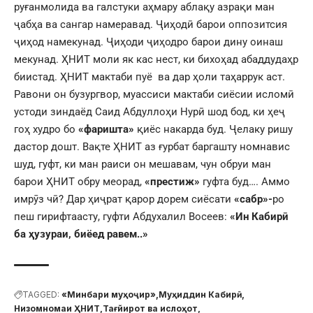
руғанмолида ва галстуки аҳмару аблақу азрақи ман
ҷабҳа ва сангар намеравад. Ҷиҳодӣ барои оппозитсия
ҷиҳод намекунад. Ҷиҳоди ҷиҳодро барои дину оинаш
мекунад. ҲНИТ моли як кас нест, ки бихоҳад абаддудаҳр
биистад. ҲНИТ мактаби пуё ва дар ҳоли таҳаррук аст.
Равони он бузургвор, муассиси мактаби сиёсии исломӣ
устоди зиндаёд Саид Абдуллоҳи Нурӣ шод бод, ки ҳеҷ
гоҳ худро бо
«фаришта»
қиёс накарда буд. Ҷелаку ришу
дастор дошт. Вақте ҲНИТ аз ғурбат баргашту номнавис
шуд, гуфт, ки ман раиси он мешавам, чун обруи ман
барои ҲНИТ обру меорад,
«престиж»
гуфта буд…. Аммо
имрӯз чӣ? Дар ҳиҷрат қарор дорем сиёсати
«сабр»-
ро
пеш гирифтаасту, гуфти Абдухалил Восеев:
«Ин Кабирӣ
ба ҳузураи, биёед равем..»
TAGGED:
«Минбари муҳоҷир»
Муҳиддин Кабирӣ
Низомномаи ҲНИТ
Тағйирот ва ислоҳот