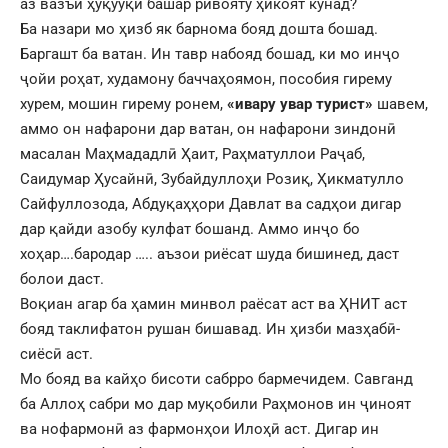
аз вазъи ҳуқууқи башар ривояту ҳикоят кунад?
Ба назари мо ҳизб як барнома бояд дошта бошад.
Баргашт ба ватан. Ин тавр набояд бошад, ки мо инҷо
ҷойи роҳат, худамону баччаҳоямон, пособия гирему
хурем, мошин гирему ронем,
«ивару увар турист»
шавем,
аммо он нафарони дар ватан, он нафарони зиндонӣ
масалан Маҳмададлӣ Ҳаит, Раҳматуллои Раҷаб,
Саидумар Ҳусайнӣ, Зубайдуллоҳи Розиқ, Ҳикматулло
Сайфуллозода, Абдуқаҳҳори Давлат ва садҳои дигар
дар қайди азобу кулфат бошанд. Аммо инҷо бо
хоҳар….бародар ….. аъзои риёсат шуда бишинед, даст
болои даст.
Воқиан агар ба ҳамин минвол раёсат аст ва ҲНИТ аст
бояд таклифатон рушан бишавад. Ин ҳизби мазҳабӣ-
сиёсӣ аст.
Мо бояд ва кайҳо бисоти сабрро бармечидем. Савганд
ба Аллоҳ сабри мо дар муқобили Раҳмонов ин ҷиноят
ва нофармонӣ аз фармонҳои Илоҳӣ аст. Дигар ин