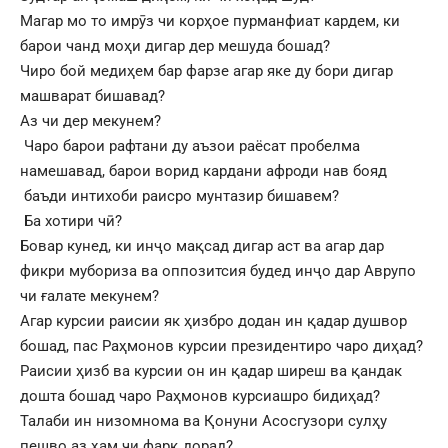
Магар мо то имрӯз чи корҳое пурманфиат кардем, ки
барои чанд моҳи дигар дер мешуда бошад?
Чиро бой медиҳем бар фарзе агар яке ду бори дигар
машварат бишавад?
Аз чи дер мекунем?
Чаро барои рафтани ду аъзои раёсат пробелма
намешавад, барои ворид кардани афроди нав бояд
баъди интихоби раисро мунтазир бишавем?
Ба хотири чӣ?
Бовар кунед, ки инҷо мақсад дигар аст ва агар дар
фикри мубориза ва оппозитсия будед инҷо дар Аврупо
чи ғалате мекунем?
Агар курсии раисии як ҳизбро додан ин қадар душвор
бошад, пас Раҳмонов курсии президентиро чаро диҳад?
Раисии ҳизб ва курсии он ин қадар ширеш ва қандак
дошта бошад чаро Раҳмонов курсиашро бидиҳад?
Талаби ин низомнома ва Қонуни Асосгузори сулҳу
пешво аз ҳам чи фарқ дорад?