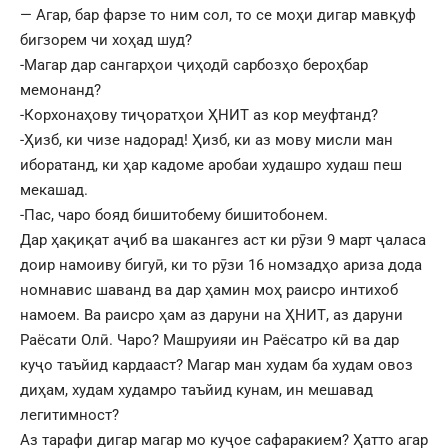
— Агар, бар фарзе то ним сол, то се моҳи дигар мавқуф
бигзорем чи хоҳад шуд?
-Магар дар сангарҳои ҷиҳодӣ сарбозҳо бероҳбар
мемонанд?
-Корхонаҳову тиҷоратҳои ҲНИТ аз кор меуфтанд?
-Ҳизб, ки чизе надорад! Ҳизб, ки аз мову мисли ман
иборатанд, ки ҳар кадоме аробаи худашро худаш пеш
мекашад.
-Пас, чаро бояд бишитобему бишитобонем.
Дар ҳақиқат аҷиб ва шакангез аст ки рӯзи 9 март ҷаласа
доир намоиву бигуӣ, ки то рӯзи 16 номзадҳо ариза дода
номнавис шаванд ва дар ҳамин моҳ раисро интихоб
намоем. Ва раисро ҳам аз даруни на ҲНИТ, аз даруни
Раёсати Олӣ. Чаро? Машруияи ин Раёсатро кӣ ва дар
куҷо таъйид кардааст? Магар ман худам ба худам овоз
диҳам, худам худамро таъйид кунам, ин мешавад
легитимност?
Аз тарафи дигар магар мо куҷое сафаракием? Ҳатто агар