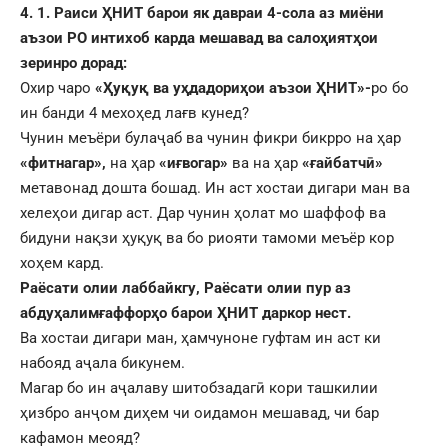
4. 1. Раиси ҲНИТ барои як давраи 4-сола аз миёни
аъзои РО интихоб карда мешавад ва салоҳиятҳои
зеринро дорад:
Охир чаро
«
Ҳуқуқ ва уҳдадориҳои аъзои ҲНИТ»-
ро бо
ин банди 4 мехоҳед лағв кунед?
Чунин меъёри булаҷаб ва чунин фикри бикрро на ҳар
«фитнагар»,
на ҳар
«иғвогар»
ва на ҳар
«ғайбатчӣ»
метавонад дошта бошад. Ин аст хостаи дигари ман ва
хелеҳои дигар аст. Дар чунин ҳолат мо шаффоф ва
бидуни нақзи ҳуқуқ ва бо риояти тамоми меъёр кор
хоҳем кард.
Раёсати олии лаббайкгу, Раёсати олии пур аз
абдуҳалимғаффорҳо барои ҲНИТ даркор нест.
Ва хостаи дигари ман, ҳамчуноне гуфтам ин аст ки
набояд аҷала бикунем.
Магар бо ин аҷалаву шитобзадагӣ кори ташкилии
ҳизбро анҷом диҳем чи оидамон мешавад, чи бар
кафамон меояд?