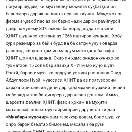
ногузир шудам, ки муҳтавову моҳияти суҳбатҳои он
барномаро дар як навишта пешкаш кунам. Мақомот ва
фермаи ҷавоб пас аз он барнома,ки дар он раъйпурсӣ
доир намудему 80% омода ба ворид шудан ё аъзои
ҲНИТ шуданро хостанд аз 1266 иштирок кунанда. Хобу
хури режимро аз байн бурд ва ба сатҳи ҷунун оварда
расонид, ки ҳоло ҳам ин мардум мехоҳанд ба сафи
ҲНИТ шомил шаванд. Охир ин ҳама зиндонкуниҳо ва
туҳматҳои 15 сола бар алайҳи ҲНИТи мо куҷо шуд?
Ростӣ, барои имрӯз, ки зодрӯзи устоди равоншод Саид
Абдуллоҳи Нурӣ, муассиси ҲНИТ ва аз поягузорони
ҳаракатҳои сиёсии динӣ дар қаламрави шуравии пешин
мебошад матлаби дигареро дар назар доштам. Аммо,
шароити феълии ҲНИТ, фазои ҳоким ва муҳити
маъаласаф носозгору ғайрикории даруни он ки дар
«Минбари муҳоҷир»
ҳам тазаккур додам, боис шуд, ки
онро барои баъдтар бимонем, масалан ба рӯзи
ташкилёбии ҲНИТ, ки чизе бештар аз як моҳи дигар