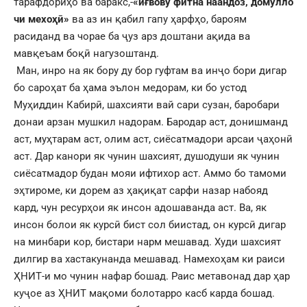
тарафдориҳо ва баракс,-
«иғвову фитна наандоз, домулло
чи мехоҳӣ»
ва аз ин қабил гапу ҳарфҳо, бароям
расиданд ва чорае ба ҷуз арз доштани ақида ва
мавқеъам боқӣ нагузоштанд.
Ман, инро на як бору ду бор гуфтам ва инҷо бори дигар
бо сароҳат ба ҳама эълон медорам, ки бо устод
Муҳиддин Кабирӣ, шахсияти вай сари сузан, баробари
донаи арзан мушкил надорам. Бародар аст, донишманд
аст, муҳтарам аст, олим аст, сиёсатмадори арсаи ҷаҳонӣ
аст. Дар канори як чунин шахсият, душодуши як чунин
сиёсатмадор будан мояи ифтихор аст. Аммо бо тамоми
эҳтироме, ки дорем аз ҳақиқат сарфи назар набояд
кард, чун ресурҳои як инсон адошаванда аст. Ва, як
инсон болои як курсӣ бист сол биистад, он курсӣ дигар
на минбари кор, бистари нарм мешавад. Худи шахсият
дилгир ва хастакунанда мешавад. Намехоҳам ки раиси
ҲНИТ-и мо чунин нафар бошад. Раис метавонад дар ҳар
куҷое аз ҲНИТ мақоми болотарро касб карда бошад.