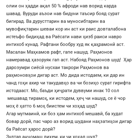
олии он ҳадди ақал 50 % афроди нав ворид карда
шавад. Вуруди аъзои нав бидуни таъсир бояд сурат
бигирад. Ва дурусттарин ва муносибтарин ва
мувофиқтарин шеваи кор ин аст ки раис довталабона
истеъфо бидиҳад ва Раёсати нави ҳизб раиси навро
интихоб кунад. Рафтани бообру худ як қаҳрамонӣ аст.
Масалан Маҳкамов рафт, гапе нашуд. Раҳмонов
намеравад ҳазоруяк гап аст. Набояд Раҳмонов шуд! Ҳар
дарозумри сиёсӣ нусхаи такрори Раҳмонов ва
раҳмоновҳои дигар аст. Мо дида истодаем, ки дар ин
чанд гоҳи ахир чи такудавҳо ва чи бозиҳо сурат гирифта
истодааст. Мо, баъди ҳиҷрати дуввуми инак 10 сол
мешавад тирамоҳ, ки истодем, ҳеҷ чи нашуд, се ё чор
моҳ ё ҳатто 6 моҳ биистем чи хоҳад шуд?
Агар мутмаинӣ, ки боз ҳам интихоб мешавӣ, ба худат
бовар дорӣ, пас чаро аз ворид шудани наҳзатиҳои дигар
ба Раёсат ҳарос дорӣ?
Зудтар анҷомаш диҳем, ки чи хоҳад шуд?