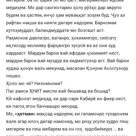
мегирем. Ва бо ҳарки бо мо ҳаст, масирамонро идома
медиҳем. Мо дар сангинтарин ҳолу рӯзҳо дар аврупо
будем ва ҳастем, инҷо ҳам муваққат хоҳем буд. Ҷуз аз
рафтан нақша ва нияти дигаре надорем. Барномаи
кутоҳмуддат, баландмуддати мо бозгашт аст.
Раҳмонов давлатро, ватанро, ҳокимиятро, сиёсату
иқтисоду молияву фарҳангро хусусӣ ва аз они худ
кардааст. Мардум барои вай ифодаи ҳокимият нест,
мардум барои вай муздур ва хидматгузор аст. Вай барои
худаш қонун вазъ мекунад, масалан Қонуни Асосгузору
пешво.
Ҳоло мо чӣ? Низомнома?
Пас раиси ҲНИТ мисли вай бишавад ва бошад?
Кӣ кафолат медиҳад, ки дар сари Кабирӣ ин фикр нест,
ки пагоҳ ягон баччаашро меорад.
Мо,
«ҳатман»
мақсад надорем, ки гапамонро гузаронем
вале агар илоҷ дигар намонед, мо роҳу усули худро пеш
мегирем ва пеш мебарем ва он гоҳ худобиёмурз … ва