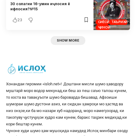
30 солагии 16-умин иҷлосия ё
ифлосия?№15
23
СИЁСӢ
ТАЪРИХӢ
ҶИНОӢ
SHOW MORE
Хонандаи гиромии «
isloh.net
«! Доштани мисли шумо ҳаводору
муштарӣ моро водор мекунад,ки беш аз пеш саъю талош кунем,
то хоста ва тавақуъоти шумо бароварда бишавад. Афзоиши
шумораи шумо дустони азиз, ки сидқан ҳамроҳи мо ҳастед ва
низ онҳое,ки ба мо назари хуб надоранд, моро намегузорад, ки
такопуву ҷустуҷуҳои худро кам кунем, баракс таҳрик медиҳад,ки
кори бештар кунем.
Чуноне худи шумо ҳам мушоҳида намудед Ислоҳ минбари озоду