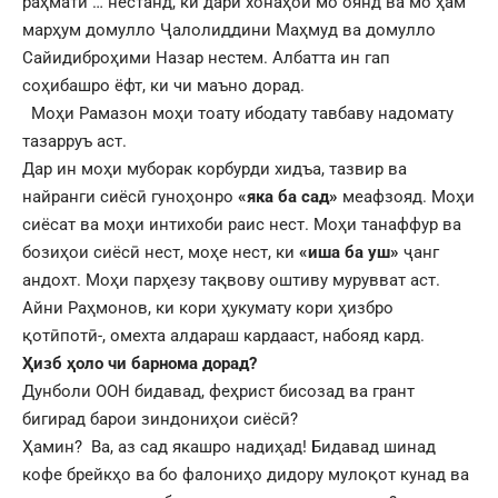
раҳматӣ … нестанд, ки дари хонаҳои мо оянд ва мо ҳам
марҳум домулло Ҷалолиддини Маҳмуд ва домулло
Сайидиброҳими Назар нестем. Албатта ин гап
соҳибашро ёфт, ки чи маъно дорад.
Моҳи Рамазон моҳи тоату ибодату тавбаву надомату
тазарруъ аст.
Дар ин моҳи муборак корбурди хидъа, тазвир ва
найранги сиёсӣ гуноҳонро
«яка ба сад»
меафзояд. Моҳи
сиёсат ва моҳи интихоби раис нест. Моҳи танаффур ва
бозиҳои сиёсӣ нест, моҳе нест, ки
«иша ба уш»
ҷанг
андохт. Моҳи парҳезу тақвову оштиву мурувват аст.
Айни Раҳмонов, ки кори ҳукумату кори ҳизбро
қотӣпотӣ-, омехта алдараш кардааст, набояд кард.
Ҳизб ҳоло чи барнома дорад?
Дунболи ООН бидавад, феҳрист бисозад ва грант
бигирад барои зиндониҳои сиёсӣ?
Ҳамин? Ва, аз сад якашро надиҳад! Бидавад шинад
кофе брейкҳо ва бо фалониҳо дидору мулоқот кунад ва