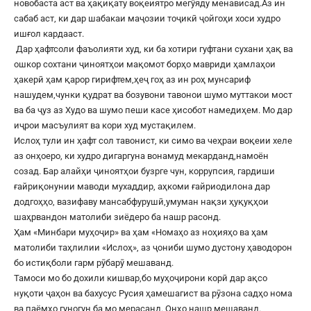
новобаста аст ва ҳақиқату воқеиятро мегӯяду менависад.Аз ин
сабаб аст, ки дар шабакаи маҷозии тоҷикӣ ҷойгоҳи хоси худро
ишғол кардааст.
Дар ҳафтсоли фаъолияти худ, ки ба хотири гуфтани сухани ҳақ ва
ошкор сохтани ҷиноятҳои мақомот борҳо мавриди ҳамлаҳои
ҳакерӣ ҳам қарор гирифтем,ҳеҷ гоҳ аз ин роҳ мунсариф
нашудем,чунки қудрат ва бозувони тавонои шумо муттакои мост
ва ба ҷуз аз Худо ва шумо пеши касе ҳисобот намедиҳем. Мо дар
иҷрои масъулият ва кори худ мустақилем.
Ислоҳ тули ин ҳафт сол тавонист, ки симо ва чеҳраи воқеии хеле
аз онҳоеро, ки худро дигаргуна вонамуд мекарданд,намоён
созад. Бар алайҳи ҷиноятҳои бузрге чун, коррупсия, гардиши
ғайриқонунии маводи мухаддир, аҳкоми ғайриодилона дар
додгоҳҳо, вазифаву мансабфурушӣ,умуман нақзи ҳуқуқҳои
шаҳрвандон матолиби зиёдеро ба нашр расонд.
Ҳам «Минбари муҳоҷир» ва ҳам «Номаҳо аз ноҳияҳо ва ҳам
матолиби таҳлилии «Ислоҳ», аз ҷониби шумо дустону ҳаводорон
бо истиқболи гарм рӯбарӯ мешаванд.
Тамоси мо бо дохили кишвар,бо муҳоҷирони корӣ дар ақсо
нуқоти ҷаҳон ва бахусус Русия ҳамешагист ва рӯзона садҳо нома
ва паёмҳо гуногун ба мо мерасанд. Онҳо нашр мешаванд.