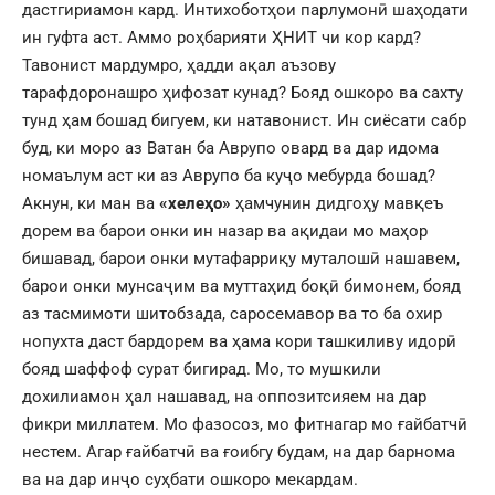
дастгириамон кард. Интихоботҳои парлумонӣ шаҳодати
ин гуфта аст. Аммо роҳбарияти ҲНИТ чи кор кард?
Тавонист мардумро, ҳадди ақал аъзову
тарафдоронашро ҳифозат кунад? Бояд ошкоро ва сахту
тунд ҳам бошад бигуем, ки натавонист. Ин сиёсати сабр
буд, ки моро аз Ватан ба Аврупо овард ва дар идома
номаълум аст ки аз Аврупо ба куҷо мебурда бошад?
Акнун, ки ман ва
«хелеҳо»
ҳамчунин дидгоҳу мавқеъ
дорем ва барои онки ин назар ва ақидаи мо маҳор
бишавад, барои онки мутафарриқу муталошӣ нашавем,
барои онки мунсаҷим ва муттаҳид боқӣ бимонем, бояд
аз тасмимоти шитобзада, саросемавор ва то ба охир
нопухта даст бардорем ва ҳама кори ташкиливу идорӣ
бояд шаффоф сурат бигирад. Мо, то мушкили
дохилиамон ҳал нашавад, на оппозитсияем на дар
фикри миллатем. Мо фазосоз, мо фитнагар мо ғайбатчӣ
нестем. Агар ғайбатчӣ ва ғоибгу будам, на дар барнома
ва на дар инҷо суҳбати ошкоро мекардам.