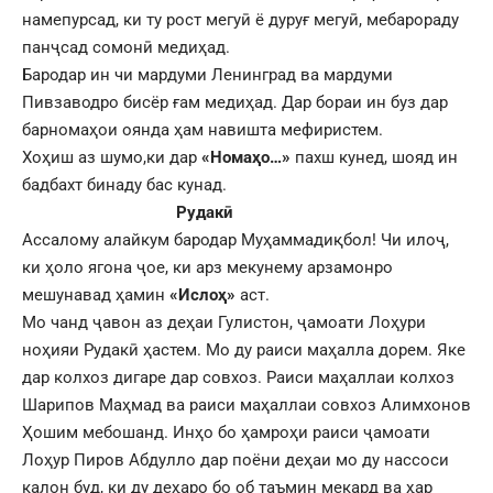
намепурсад, ки ту рост мегуӣ ё дуруғ мегуӣ, мебарораду
панҷсад сомонӣ медиҳад.
Бародар ин чи мардуми Ленинград ва мардуми
Пивзаводро бисёр ғам медиҳад. Дар бораи ин буз дар
барномаҳои оянда ҳам навишта мефиристем.
Хоҳиш аз шумо,ки дар
«Номаҳо…»
пахш кунед, шояд ин
бадбахт бинаду бас кунад.
Рудакӣ
Ассалому алайкум бародар Муҳаммадиқбол! Чи илоҷ,
ки ҳоло ягона ҷое, ки арз мекунему арзамонро
мешунавад ҳамин
«Ислоҳ»
аст.
Мо чанд ҷавон аз деҳаи Гулистон, ҷамоати Лоҳури
ноҳияи Рудакӣ ҳастем. Мо ду раиси маҳалла дорем. Яке
дар колхоз дигаре дар совхоз. Раиси маҳаллаи колхоз
Шарипов Маҳмад ва раиси маҳаллаи совхоз Алимхонов
Ҳошим мебошанд. Инҳо бо ҳамроҳи раиси ҷамоати
Лоҳур Пиров Абдулло дар поёни деҳаи мо ду нассоси
калон буд, ки ду деҳаро бо об таъмин мекард ва ҳар