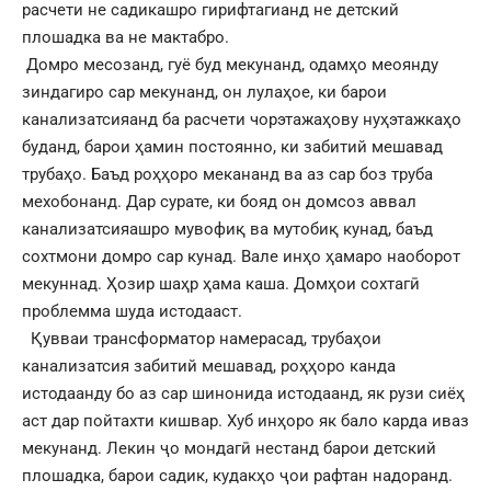
расчети не садикашро гирифтагианд не детский
плошадка ва не мактабро.
Домро месозанд, гуё буд мекунанд, одамҳо меоянду
зиндагиро сар мекунанд, он лулаҳое, ки барои
канализатсияанд ба расчети чорэтажаҳову нуҳэтажкаҳо
буданд, барои ҳамин постоянно, ки забитий мешавад
трубаҳо. Баъд роҳҳоро мекананд ва аз сар боз труба
мехобонанд. Дар сурате, ки бояд он домсоз аввал
канализатсияашро мувофиқ ва мутобиқ кунад, баъд
сохтмони домро сар кунад. Вале инҳо ҳамаро наоборот
мекуннад. Ҳозир шаҳр ҳама каша. Домҳои сохтагӣ
проблемма шуда истодааст.
Қувваи трансформатор намерасад, трубаҳои
канализатсия забитий мешавад, роҳҳоро канда
истодаанду бо аз сар шинонида истодаанд, як рузи сиёҳ
аст дар пойтахти кишвар. Хуб инҳоро як бало карда иваз
мекунанд. Лекин ҷо мондагӣ нестанд барои детский
плошадка, барои садик, кудакҳо ҷои рафтан надоранд.