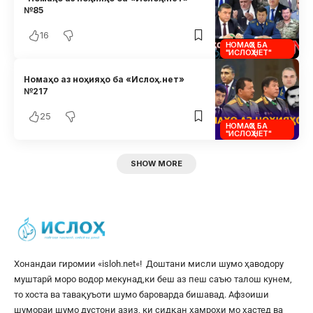
№85
16
НОМАҲО БА
"ИСЛОҲ.НЕТ"
Номаҳо аз ноҳияҳо ба «Ислоҳ.нет»
№217
25
НОМАҲО БА
"ИСЛОҲ.НЕТ"
SHOW MORE
Хонандаи гиромии «
isloh.net
«! Доштани мисли шумо ҳаводору
муштарӣ моро водор мекунад,ки беш аз пеш саъю талош кунем,
то хоста ва тавақуъоти шумо бароварда бишавад. Афзоиши
шумораи шумо дустони азиз, ки сидқан ҳамроҳи мо ҳастед ва