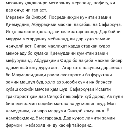
меоянду ҳақашонро мегиранду мераванд, пофигу, ки
дар онҷо чи гап аст.
Меравем ба Сияҳоб. Посредникҳои кумитаи замин
Қиёмуддин, Абдураҳими маскан лақабаш ва Сафархуҷа.
Инҳо шахсоне ҳастанд, ки хеле хатарноканд. Дар байни
мардум мегарданду мебинанд, ки дар куҷо замини
ҷанҷолӣ аст. Сипас маслиҳат карда ставкаи худро
мемонаду бо кумаки Қиёмуддини кумитаи замин
мефурушанд. Абдураҳими Фидо бо лақаби маскан бисёр
одами шайтону дуруя аст. Агар хато накунам дар аввал
бо Маҳмадсиддиқи раиси скотпрогон ба фурухтани
замин машғул буд, ҳоло аз ҳисоби суми ин бизнеси
хубаш соҳиби мағоза ҳам шуд. Сафархуҷаи Исмати
тракторист ҳам дар Сияҳоб пешрафти хуб дорад. Аз пули
бизнеси замин соҳиби мағоза ва ду мошин шуд. Ман
намедонам, ки чаро мардуми Сияҳоб хомушанд. Ё
намефаҳманд ё метарсанд. Дар куҷое лимити замин
фармон мебарояд ин ду касиф тайоранд.