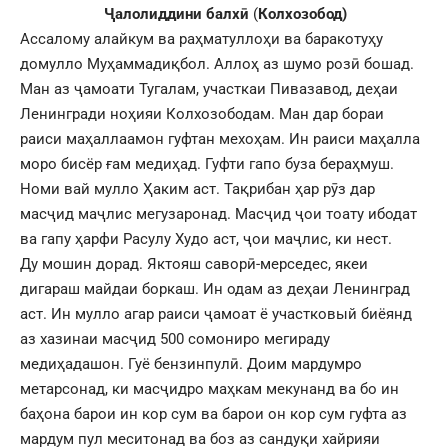
Ҷалолиддини балхӣ
(
Колхозобод)
Ассалому алайкум ва раҳматуллоҳи ва баракотуҳу
домулло Муҳаммадиқбол. Аллоҳ аз шумо розӣ бошад.
Ман аз ҷамоати Тугалам, участкаи Пивазавод, деҳаи
Ленингради ноҳияи Колхозободам. Ман дар бораи
раиси маҳаллаамон гуфтан мехоҳам. Ин раиси маҳалла
моро бисёр ғам медиҳад. Гуфти гапо буза бераҳмуш.
Номи вай мулло Ҳаким аст. Тақрибан ҳар рӯз дар
масҷид маҷлис мегузаронад. Масҷид ҷои тоату ибодат
ва гапу ҳарфи Расулу Худо аст, ҷои маҷлис, ки нест.
Ду мошин дорад. Яктояш саворӣ-мерседес, якеи
дигараш майдаи боркаш. Ин одам аз деҳаи Ленинград
аст. Ин мулло агар раиси ҷамоат ё участковый биёянд
аз хазинаи масҷид 500 сомониро мегираду
медиҳадашон. Гуё бензинпулӣ. Доим мардумро
метарсонад, ки масҷидро маҳкам мекунанд ва бо ин
баҳона барои ин кор сум ва барои он кор сум гуфта аз
мардум пул меситонад ва боз аз сандуқи хайрияи