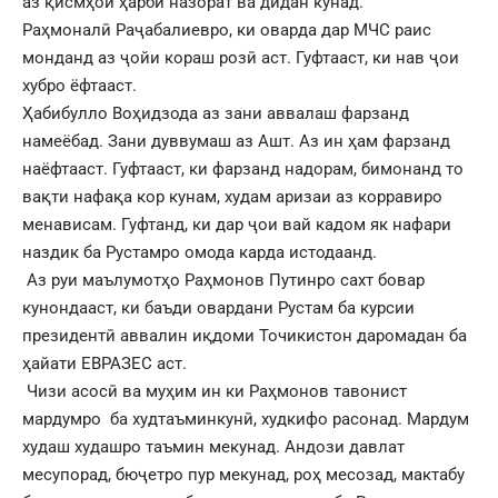
аз қисмҳои ҳарбӣ назорат ва дидан кунад.
Раҳмоналӣ Раҷабалиевро, ки оварда дар МЧС раис
монданд аз ҷойи кораш розӣ аст. Гуфтааст, ки нав ҷои
хубро ёфтааст.
Ҳабибулло Воҳидзода аз зани аввалаш фарзанд
намеёбад. Зани дуввумаш аз Ашт. Аз ин ҳам фарзанд
наёфтааст. Гуфтааст, ки фарзанд надорам, бимонанд то
вақти нафақа кор кунам, худам аризаи аз корравиро
менависам. Гуфтанд, ки дар ҷои вай кадом як нафари
наздик ба Рустамро омода карда истодаанд.
Аз руи маълумотҳо Раҳмонов Путинро сахт бовар
кунондааст, ки баъди овардани Рустам ба курсии
президентӣ аввалин иқдоми Точикистон даромадан ба
ҳайати ЕВРАЗЕС аст.
Чизи асосӣ ва муҳим ин ки Раҳмонов тавонист
мардумро ба худтаъминкунӣ, худкифо расонад. Мардум
худаш худашро таъмин мекунад. Андози давлат
месупорад, бюҷетро пур мекунад, роҳ месозад, мактабу