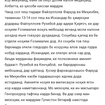
кор мекунанд, яъне ба онҳо доляи калон медиҳанд.
Албатта, аз ҳисоби киссаи мардум.
Чанд сол пеш падари Файзуллоев Фарҳод ва Миҳинбек,
тахминан 13-14 сол пеш ва Искандар бо ҳамроҳии
додараш Файзуллоев Рузибой дар адири Қирғоч, ки дар
ноҳияи Ғозималик воқеъ мебошад якчанд моли калони
шохдор яъне говҳоро дуздиданд. Соҳибаш қапид ва ба
отдели ноҳияи Ғозималик дод. Аз соҳиби гов пеш
баромада оғили говдорро бо коҳҳояш алов зада пурра
нобуд карданд. Искандаре, ки оғилро алов сар дод,
баъди мурданаш фаҳмидем, ки полковники амният
будааст. Рузибой ва Кенҷабой, ки бародаронаш
мебошанд, дар ҳаётанд. Ҳозир фарзандонашон Фарҳод
ва Миҳинбек касби падарашонро идома дода
истодаанд. Амнияти ноҳия ва милисаҳои ноҳия ягон
кор карда наметавонанд. Мо мехоҳем, ки ин масъаларо
Генпрокурор тафтиш карда бинад. Ва дар охир ман
мехоҳам, ки мардуми Гулистон бетараф наистода