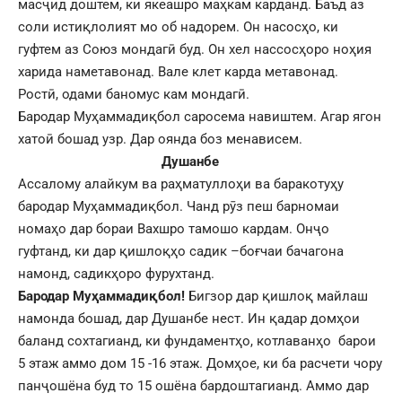
масҷид доштем, ки якеашро маҳкам карданд. Баъд аз
соли истиқлолият мо об надорем. Он насосҳо, ки
гуфтем аз Союз мондагӣ буд. Он хел нассосҳоро ноҳия
харида наметавонад. Вале клет карда метавонад.
Ростӣ, одами баномус кам мондагӣ.
Бародар Муҳаммадиқбол саросема навиштем. Агар ягон
хатоӣ бошад узр. Дар оянда боз менависем.
Душанбе
Ассалому алайкум ва раҳматуллоҳи ва баракотуҳу
бародар Муҳаммадиқбол. Чанд рӯз пеш барномаи
номаҳо дар бораи Вахшро тамошо кардам. Онҷо
гуфтанд, ки дар қишлоқҳо садик –боғчаи бачагона
намонд, садикҳоро фурухтанд.
Бародар Муҳаммадиқбол!
Бигзор дар қишлоқ майлаш
намонда бошад, дар Душанбе нест. Ин қадар домҳои
баланд сохтагианд, ки фундаментҳо, котлаванҳо барои
5 этаж аммо дом 15 -16 этаж. Домҳое, ки ба расчети чору
панҷошёна буд то 15 ошёна бардоштагианд. Аммо дар