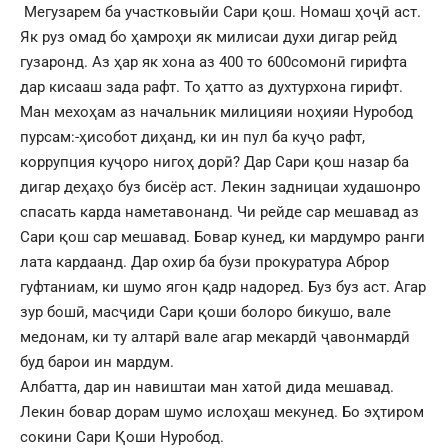
Мегузарем ба участковыйи Сари қош. Номаш ҳоҷӣ аст.
Як руз омад бо ҳамроҳи як милисаи духи дигар рейд
гузаронд. Аз ҳар як хона аз 400 то 600сомонӣ гирифта
дар кисааш зада рафт. То ҳатто аз духтурхона гирифт.
Ман мехоҳам аз начальник милицияи ноҳияи Нуробод
пурсам:-ҳисобот диҳанд, ки ин пул ба куҷо рафт,
коррупция куҷоро нигоҳ дорӣ? Дар Сари қош назар ба
дигар деҳаҳо буз бисёр аст. Лекин задницаи худашонро
спасать карда наметавонанд. Чи рейде сар мешавад аз
Сари қош сар мешавад. Бовар кунед, ки мардумро ранги
лата кардаанд. Дар охир ба бузи прокуратура Аброр
гуфтаниам, ки шумо ягон қадр надоред. Буз буз аст. Агар
зур бошӣ, масҷиди Сари қоши болоро бикушо, вале
медонам, ки ту алтарӣ вале агар мекардӣ ҷавонмардӣ
буд барои ин мардум.
Албатта, дар ин навиштаи ман хатоӣ дида мешавад.
Лекин бовар дорам шумо ислоҳаш мекунед. Бо эҳтиром
сокини Сари Қоши Нуробод.