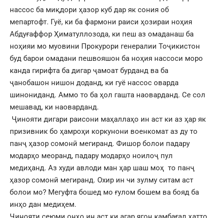
нассос ба миқдори ҳазор куб дар як сония об
мепартофт. Гуё, ки ба фармони раиси ҳозираи ноҳия
Абдуғаффор Ҳиматуллозода, ки пеш аз омаданаш ба
ноҳияи мо муовини Прокурори генералии Тоҷикистон
буд барои омадани пешвояшон ба ноҳия нассоси моро
канда гирифта ба дигар ҷамоат бурданд ва ба
ҷанобашон нишон доданд, ки гуё нассос оварда
шинониданд. Аммо то ба ҳол гашта наоварданд. Се сол
мешавад, ки наоварданд.
Ҷинояти дигари раисони маҳаллаҳо ин аст ки аз ҳар як
призивник бо ҳамроҳи коркунони военкомат аз ду то
панҷ ҳазор сомонӣ мегиранд. Фишор болои падару
модарҳо меоранд, падару модарҳо ноилоҷ пул
медиҳанд. Аз худи авлоди ман ҳар шаш моҳ то панҷ
ҳазор сомонӣ мегиранд. Охир ин чи зулму ситам аст
болои мо? Мегуфта бошед мо ғулом бошем ва бояд ба
инҳо дан медиҳем.
Ҷинояти сеюми онҳо ин аст ки агар ягон камбағал ҳатто