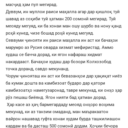
масҷид ҳам пул мегирад.
Дуввум, ин муллои раиси маҳалла агар дар қишлоқ туй
шавад аз соҳиби туй ҳатман 200 сомонӣ мегирад. Туй
меояду мегуяд, ки ба хонаи ман ошу шурбо ва нону қанд
роҳӣ кунед, чизе бошад роҳӣ кунед мегуяд.
Севвуми ҷинояти ин раиси маҳалла ин аст ки бачаҳои
марумро аз Русия оварда хизмат мефиристад. Аммо
худаш се бачча дорад, ки ягон нафараш хидмат
накардааст. Бачаҳои худаш дар бозори Колхозобод
точка доранд, савдо мекунанд.
Чорум ҷинояташ ин аст ки бевазанҳои дар ҳақиқат ниёз
ба кумак дошта ва камбизоат бударо дар қатори
камбизоатҳо намегузаронад, тавре мекунад, ки онҳо ҳар
рӯз пешаш биёянд. Ягон нияти бад ҳатман дорад.
Ҳар касе аз ҳаҷ бармегардаду меояд онҳоро воҳима
мекунад, ки аз танзим омаданд, ман маъракаатон
вайрон нашавад гуфта хонаи худам бурда ташкилиашон
кардам ва ба дасташ 500 сомонӣ додам. Ҳоҷии бечора