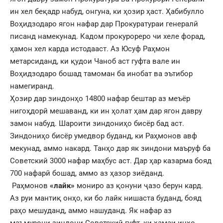
ин хел беқадр набуд, онгуна, ки ҳозир ҳаст. Ҳабибулло
Воҳидзодаро ягон нафар дар Прокуратураи генералӣ
писанд намекунад. Кадом прокурореро чи хеле форад,
ҳамон хел карда истодааст. Аз Юсуф Раҳмон
метарсиданд, ки қудои Чаноб аст гуфта вале ин
Воҳидзодаро бошад тамоман ба инобат ва эътибор
намегиранд.
Ҳозир дар зиндонҳо 14800 нафар бештар аз меъёр
нигоҳдорӣ мешаванд, ки ин ҳолат ҳам дар ягон давру
замон набуд. Шароити зиндониҳо бисёр бад аст.
Зиндониҳо бисёр умедвор буданд, ки Раҳмонов авф
мекунад, аммо накард. Танҳо дар як зиндони маъруф ба
Советский 3000 нафар маҳбус аст. Дар ҳар казарма бояд
700 нафарӣ бошад, аммо аз ҳазор зиёданд.
Раҳмонов
«лайк»
мониро аз қонуни ҷазо берун кард.
Аз руи мантиқ онҳо, ки бо лайк нишаста буданд, бояд
раҳо мешуданд, аммо нашуданд. Як нафар аз
маъмурони зиндони Советский гуфт, ки ҳамаи инҳо