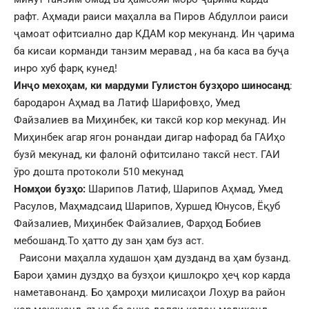
рафт. Аҳмади раиси маҳалла ва Пиров Абдуллои раиси
ҷамоат офитсиално дар КДАМ кор мекунанд. Ин ҷарима
ба кисаи корманди танзим меравад , на ба каса ва буҷа
инро хуб фарқ кунед!
Инҷо мехоҳам, ки мардуми Гулистон бузҳоро шиносанд
:
бародарон Аҳмад ва Латиф Шарифовҳо, Умед
Файзалиев ва Миҳинбек, ки таксӣ кор кор мекунад. Ин
Миҳинбек агар ягон ронандаи дигар нафорад ба ГАИҳо
бузӣ мекунад, ки фалонӣ офитсилано таксӣ нест. ГАИ
ӯро дошта протоколи 510 мекунад
Номҳои бузҳо:
Шарипов Латиф, Шарипов Аҳмад, Умед
Расулов, Маҳмадсаид Шарипов, Хуршед Юнусов, Ёқуб
Файзалиев, Миҳинбек Файзалиев, Фарҳод Бобиев
мебошанд.То ҳатто ду зан ҳам буз аст.
Раисони маҳалла худашон ҳам дузданд ва ҳам бузанд.
Барои ҳамин дуздҳо ва бузҳои қишлоқро ҳеҷ кор карда
наметавонанд. Бо ҳамроҳи милисаҳои Лоҳур ва район