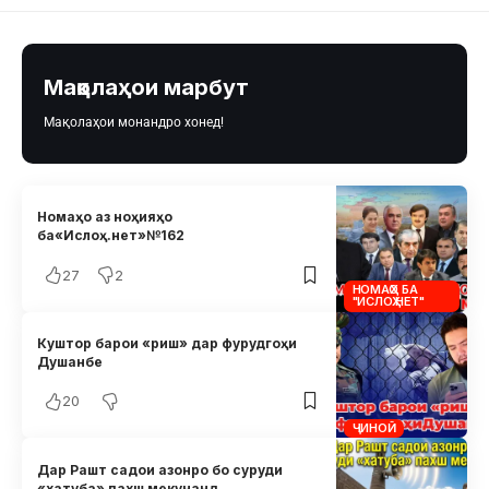
Мақолаҳои марбут
Мақолаҳои монандро хонед!
Номаҳо аз ноҳияҳо
ба«Ислоҳ.нет»№162
27
2
НОМАҲО БА
"ИСЛОҲ.НЕТ"
Куштор барои «риш» дар фурудгоҳи
Душанбе
20
ҶИНОӢ
Дар Рашт садои азонро бо суруди
«хатуба» пахш мекунанд