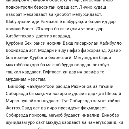
подконтроли бевоситаи худаш аст. Лично худаш
назорат мекардааст ва ҳисобот мепурсидааст.
Шабурӯзҳои иди Рамазон ё шабурӯзҳои баъди ид дар
ноҳияи Восеъ 20 касро бо иттиҳоми узвият дар
Ҳизбуттаҳрир дастгир карданд.
Қурбони Бех, раиси ноҳияи Вахш писархолаи Ҳабибулло
Воҳидзода аст. Модари ин ду нафар фархорианд. Ҳозир
боз козери Қурбони бех хестагӣ. Мегуянд, ки барои
мактаббачаҳоро ба мактаб бурда овардан автобус
ташкил кардааст. Гуфтааст, ки дар ин вазифа то
мурданам меистам.
Бинобар маълумотҳои расида Раҳмонов аз таъини
Собирзода ба мақоми вазири мудофиа дар ҷои Шералӣ
Мирзо пушаймон шудааст. Гуё Собирзода ҳам аз хайли
Фаттоҳ Саид аст ва инро президент фаҳмидааст.
Собирзода пойҳояш маъюб будааст, инвалид. Бинобар
шунидаам ӯро сахт маҳдуд кардааст ва намегузоранд, ки