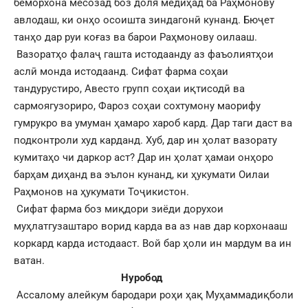
беморхона месозад боз доля медиҳад ба Раҳмонову
авлодаш, ки онҳо осоишта зиндагонӣ кунанд. Бюҷет
танҳо дар руи коғаз ва барои Раҳмонову оилааш.
Вазоратҳо фалаҷ гашта истодаанду аз фаъолиятҳои
аслӣ монда истодаанд. Сифат фарма соҳаи
тандурустиро, Авесто групп соҳаи иқтисодӣ ва
сармоягузориро, Фароз соҳаи сохтумону маорифу
гумрукро ва умуман ҳамаро хароб кард. Дар таги даст ва
подконтроли худ карданд. Хуб, дар ин ҳолат вазорату
кумитаҳо чи даркор аст? Дар ин ҳолат ҳамаи онҳоро
барҳам диҳанд ва эълон кунанд, ки ҳукумати Оилаи
Раҳмонов на ҳукумати Тоҷикистон.
Сифат фарма боз миқдори зиёди дорухои
муҳлатгузаштаро ворид карда ва аз нав дар корхонааш
коркард карда истодааст. Вой бар ҳоли ин мардум ва ин
ватан.
Нуробод
Ассалому алейкум бародари роҳи ҳақ Муҳаммадиқболи