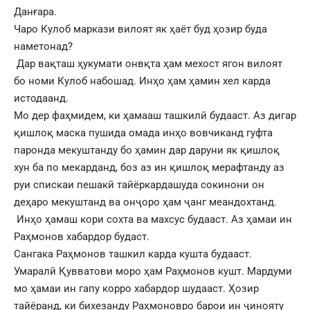
Данғара.
Чаро Кулоб маркази вилоят як ҳаёт буд ҳозир буда
наметонад?
Дар вақташ ҳукумати онвқта ҳам мехост ягон вилоят
бо номи Кулоб набошад. Инҳо ҳам ҳамин хел карда
истодаанд.
Мо дер фаҳмидем, ки ҳамааш ташкилӣ будааст. Аз дигар
қишлоқ маска пушида омада инҳо вовчиканд гуфта
паронда мекуштанду бо ҳамин дар даруни як қишлоқ
хун ба по мекарданд, боз аз ин қишлоқ мерафтанду аз
руи спискаи пешакӣ тайёркардашуда сокинони он
деҳаро мекуштанд ва онҷоро ҳам ҷанг меандохтанд.
Инҳо ҳамаш кори сохта ва махсус будааст. Аз ҳамаи ин
Раҳмонов хабардор будаст.
Сангака Раҳмонов ташкил карда кушта будааст.
Умаралӣ Қувватови моро ҳам Раҳмонов кушт. Мардуми
мо ҳамаи ин гапу корро хабардор шудааст. Ҳозир
тайёранд, ки бихезанду Раҳмоновро барои ин ҷинояту