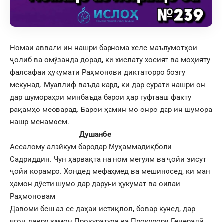
Номаи аввали ин нашри барнома хеле маълумотҳои
ҷолиб ва омӯзанда дорад, ки хислату хосият ва моҳияту
фалсафаи ҳукумати Раҳмонови диктаторро бозгу
мекунад. Муаллиф ваъда кард, ки дар сурати нашри он
дар шумораҳои минбаъда барои ҳар гуфтааш факту
рақамҳо меоварад. Барои ҳамин мо онро дар ин шумора
нашр менамоем.
Душанбе
Ассалому алайкум бародар Муҳаммадиқболи
Садриддин. Чун ҳарвақта на ном мегуям ва ҷойи зисут
ҷойи корамро. Хондед мефаҳмед ва мешиносед, ки ман
ҳамон дӯсти шумо дар даруни ҳукумат ва оилаи
Раҳмоновам.
Давоми беш аз се даҳаи истиқлол, бовар кунед, дар
ягон давру замон Прокуратура ва Прокурори Генералӣ