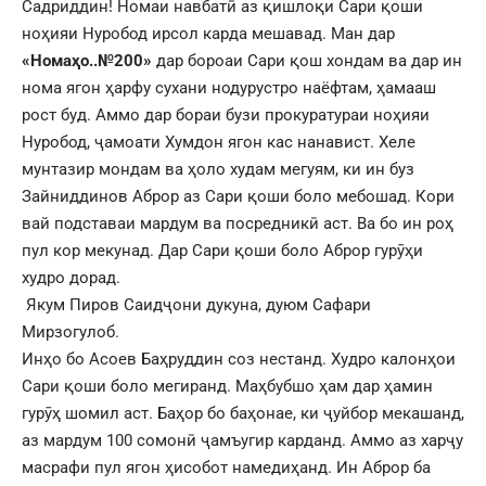
Садриддин! Номаи навбатӣ аз қишлоқи Сари қоши
ноҳияи Нуробод ирсол карда мешавад. Ман дар
«Номаҳо..№200»
дар бороаи Сари қош хондам ва дар ин
нома ягон ҳарфу сухани нодурустро наёфтам, ҳамааш
рост буд. Аммо дар бораи бузи прокуратураи ноҳияи
Нуробод, ҷамоати Хумдон ягон кас нанавист. Хеле
мунтазир мондам ва ҳоло худам мегуям, ки ин буз
Зайниддинов Аброр аз Сари қоши боло мебошад. Кори
вай подставаи мардум ва посредникӣ аст. Ва бо ин роҳ
пул кор мекунад. Дар Сари қоши боло Аброр гурӯҳи
худро дорад.
Якум Пиров Саидҷони дукуна, дуюм Сафари
Мирзогулоб.
Инҳо бо Асоев Баҳруддин соз нестанд. Худро калонҳои
Сари қоши боло мегиранд. Маҳбубшо ҳам дар ҳамин
гурӯҳ шомил аст. Баҳор бо баҳонае, ки ҷуйбор мекашанд,
аз мардум 100 сомонӣ ҷамъугир карданд. Аммо аз харҷу
масрафи пул ягон ҳисобот намедиҳанд. Ин Аброр ба