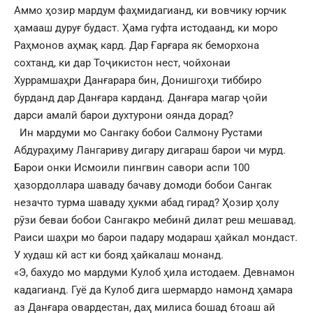
Аммо ҳозир мардум фаҳмидагианд, ки вовчику юрчик
ҳамааш дуруғ будаст. Ҳама гуфта истодаанд, ки моро
Раҳмонов аҳмақ кард. Дар Ғарғара як беморхона
сохтанд, ки дар Тоҷикистон нест, чойхонаи
Хуррамшаҳри Данғарара бин, Донишгоҳи тиббиро
бурданд дар Данғара карданд. Данғара магар ҷойи
дарси амалӣ барои духтурони оянда дорад?
Ин мардуми мо Сангаку бобои Салмону Рустами
Абдураҳиму Лангариву дигару дигараш барои чи мурд.
Барои онки Исмоили пингвин савори аспи 100
ҳазордоллара шаваду бачаву домоди бобои Сангак
незачто турма шаваду ҳукми абад гирад? Ҳозир ҳолу
рӯзи беваи бобои Сангакро мебинӣ дилат реш мешавад.
Раиси шаҳри мо барои падару модараш ҳайкал мондаст.
У худаш кӣ аст ки бояд ҳайкалаш монанд.
«Э, бахудо мо мардуми Кулоб ҳила истодаем. Девнамон
кадагианд. Гуё да Кулоб дига шермардо намонд ҳамара
аз Данғара овардестан, даҳ милиса бошад 6тоаш ай