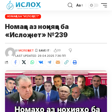
Aa
НОМАҲО БА "ИСЛОҲ.НЕТ"
Номаҳо аз ноҳияҳо ба
«Ислоҳ.нет» №239
20
BY
ИСЛОҲ НЕТ
LAST UPDATED: 29.04.2025 7:36 ПП