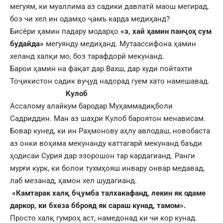
мегуям, ки муаллима аз садики давлатӣ маош мегирад,
боз чи хел ин одамҳо ҷамъ карда медиҳанд?
Бисёри ҳамин падару модарҳо
«э, хай ҳамин панҷоҳ сум
будайда»
мегуянду медиҳанд. Мутаассифона ҳамин
хеланд халқи мо, боз тарафдорӣ мекунанд.
Барои ҳамин на фақат дар Вахш, дар худи пойтахти
Тоҷикистон садик вуҷуд надорад гуем хато намешавад.
Кулоб
Ассалому алайкум бародар Муҳаммадиқболи
Садриддин. Ман аз шаҳри Кулоб бароятон менависам.
Бовар кунед, ки ин Раҳмонову аҳлу авлодаш, новобаста
аз онки воҳима мекунанду каттагарӣ мекунанд баъди
ҳодисаи Сурия дар эзорошон тар кардагианд. Ранги
мурғи курк, ки болои тухмҳояш инвару онвар медавад,
лаб мезанад, ҳамон хел шудагианд.
«Камтарак халқ бҷумба талхакафанд, лекин як одаме
даркор, ки бхеза бброяд як сараш кунад, тамом».
Просто халқ гумроҳ аст, намедонад ки чи кор кунад.