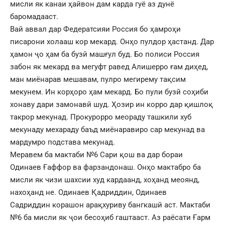
мисли як канаи ҳайвон дам карда гуё аз дунё
баромадааст.
Вай аввал дар Федератсияи Россия бо ҳамроҳи
писарони холааш кор мекард. Онҳо пулдор ҳастанд. Дар
ҳамон ҷо ҳам ба бузӣ машғул буд. Бо полиси Россия
забон як мекард ва мегуфт равед Алишерро ғам диҳед,
ман миёнарав мешавам, пулро мегирему тақсим
мекунем. Ин корҳоро ҳам мекард. Бо пули бузӣ соҳиби
хонаву дари замонавӣ шуд. Ҳозир ин корро дар қишлоқ
такрор мекунад. Прокурорро меораду ташкили хуб
мекунаду мехараду баъд миёнаравиро сар мекунад ва
мардумро подстава мекунад.
Меравем ба мактаби №6 Сари қош ва дар бораи
Одинаев Ғаффор ва фарзандонаш. Онҳо мактабро ба
мисли як чизи шахсии худ кардаанд, хоҳанд меоянд,
нахоҳанд не. Одинаев Қадриддин, Одинаев
Садриддин корашон арақхуриву бангкашӣ аст. Мактаби
№6 ба мисли як ҷои бесоҳиб гаштааст. Аз раёсати Ғарм