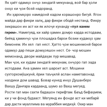
Як ҳаёт одамҳо онҷо зиндагӣ мекунанд, вой бар ҳоли
онҳо ки ҷои бозӣ надоранд.
Ин ҳаромҳоро намедонӣ кадом корашонро бигуӣ. Ягон
майда дар фикри халқ, дар фикри ободӣ нестанд. Фикру
зикрашон ин аст ки як илоҷе кунанду
«пул канем
гирем».
Намегуяд, ки хайр ҳамин домро карда истодаам,
биёед ҳаминҷо ҷои плошадка барои бозии кудакҳо ҳам
бимонем. Ин хел гап нест. Ҳатто ҷои мошинмонӣ барои
одамҳо дар пеши домҳояшон нест. Се- чор мошин
мемонанд, двори майдаҳак пур мешавад.
Ман ҷое, ки худам зиндагӣ мекунам, онҷоро гап зада
истодаам. Ана ҳамин хел шароит аст. Мошини
сухторхомӯшкунӣ, ёрии таъҷилӣ аслан наметавонад
наздики дом шавад. Бовар кунед инҳо Душанберо
Вахшу Данғара кардаанд, шумо аз Вахш мегуед.
Рости гап ман сахти бадашон гирифтам. Баъд бифаҳмем,
ки у чи фонд будааст. Мегуянд ин фонде аст ки мебарӣ
дар дасти муаллима ва мураббия медиҳӣ. Охир ман