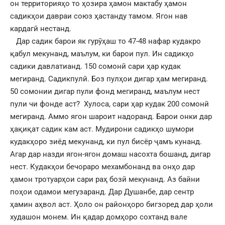
он территорияҳо то ҳозира ҳамон мактабу ҳамон
садикҳои давраи союз ҳастанду тамом. Ягон нав
кардагӣ нестанд.
Дар садик барои як гурӯҳаш то 47-48 нафар кудакро
қабул мекунанд, маълум, ки барои пул. Ин садикҳо
садики давлатианд. 150 сомонӣ сари ҳар кудак
мегиранд. Садикпулӣ. Боз пулҳои дигар ҳам мегиранд.
50 сомонии дигар пули фонд мегиранд, маълум нест
пули чи фонде аст? Хулоса, сари ҳар кудак 200 сомонӣ
мегиранд. Аммо ягон шароит надоранд. Барои онки дар
ҳақиқат садик кам аст. Мудирони садикҳо шумори
кудакҳоро зиёд мекунанд, ки пул бисёр ҷамъ кунанд.
Агар дар назди ягон-ягон домаш насохта бошанд, дигар
нест. Кудакҳои бечораро мехамбонанд ва онҳо дар
ҳамон тротуарҳои сари раҳ бозӣ мекунанд. Аз байни
поҳои одамои мегузаранд. Дар Душанбе, дар сентр
ҳамин аҳвол аст. Ҳоло он районҳоро бигзоред дар ҳоли
худашон монем. Ин қадар домҳоро сохтанд вале