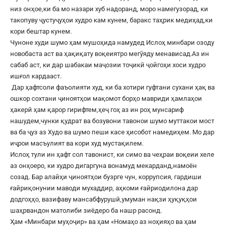
низ онҳое,ки ба мо назари хуб надоранд, моро намегузорад, ки
такопуву ҷустуҷуҳои худро кам кунем, баракс таҳрик медиҳад,ки
кори бештар кунем.
Чуноне худи шумо ҳам мушоҳида намудед Ислоҳ минбари озоду
новобаста аст ва ҳақиқату воқеиятро мегӯяду менависад.Аз ин
сабаб аст, ки дар шабакаи маҷозии тоҷикӣ ҷойгоҳи хоси худро
ишғол кардааст.
Дар ҳафтсоли фаъолияти худ, ки ба хотири гуфтани сухани ҳақ ва
ошкор сохтани ҷиноятҳои мақомот борҳо мавриди ҳамлаҳои
ҳакерӣ ҳам қарор гирифтем,ҳеҷ гоҳ аз ин роҳ мунсариф
нашудем,чунки қудрат ва бозувони тавонои шумо муттакои мост
ва ба ҷуз аз Худо ва шумо пеши касе ҳисобот намедиҳем. Мо дар
иҷрои масъулият ва кори худ мустақилем.
Ислоҳ тули ин ҳафт сол тавонист, ки симо ва чеҳраи воқеии хеле
аз онҳоеро, ки худро дигаргуна вонамуд мекарданд,намоён
созад. Бар алайҳи ҷиноятҳои бузрге чун, коррупсия, гардиши
ғайриқонунии маводи мухаддир, аҳкоми ғайриодилона дар
додгоҳҳо, вазифаву мансабфурушӣ,умуман нақзи ҳуқуқҳои
шаҳрвандон матолиби зиёдеро ба нашр расонд.
Ҳам «Минбари муҳоҷир» ва ҳам «Номаҳо аз ноҳияҳо ва ҳам