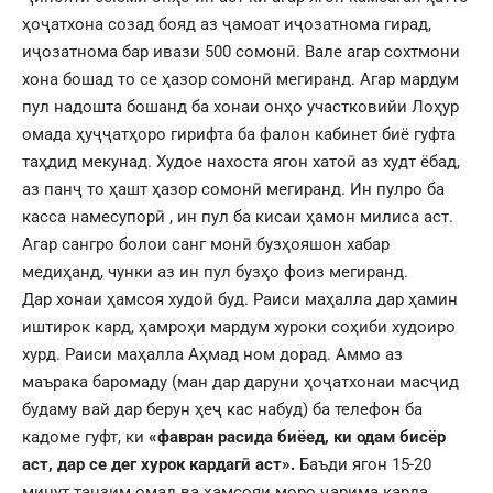
ҳоҷатхона созад бояд аз ҷамоат иҷозатнома гирад,
иҷозатнома бар ивази 500 сомонӣ. Вале агар сохтмони
хона бошад то се ҳазор сомонӣ мегиранд. Агар мардум
пул надошта бошанд ба хонаи онҳо участковийи Лоҳур
омада ҳуҷҷатҳоро гирифта ба фалон кабинет биё гуфта
таҳдид мекунад. Худое нахоста ягон хатоӣ аз худт ёбад,
аз панҷ то ҳашт ҳазор сомонӣ мегиранд. Ин пулро ба
касса намесупорӣ , ин пул ба кисаи ҳамон милиса аст.
Агар сангро болои санг монӣ бузҳояшон хабар
медиҳанд, чунки аз ин пул бузҳо фоиз мегиранд.
Дар хонаи ҳамсоя худоӣ буд. Раиси маҳалла дар ҳамин
иштирок кард, ҳамроҳи мардум хуроки соҳиби худоиро
хурд. Раиси маҳалла Аҳмад ном дорад. Аммо аз
маърака баромаду (ман дар даруни ҳоҷатхонаи масҷид
будаму вай дар берун ҳеҷ кас набуд) ба телефон ба
кадоме гуфт, ки
«фавран расида биёед, ки одам бисёр
аст, дар се дег хурок кардагӣ аст».
Баъди ягон 15-20
минут танзим омад ва ҳамсояи моро ҷарима карда