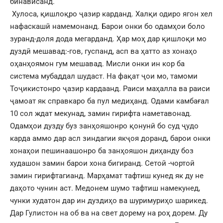
бинависанд.
Хулоса, қишлоқро ҷазир карданд. Халқи одиро ягон хел
нафаскашӣ намемонанд. Барои онки бо одамҳои боло
зуранд-доля дода мегарданд. Ҳар моҳ дар қишлоқи мо
дуздӣ мешавад:-гов, гуспанд, асп ва ҳатто аз хонаҳо
оҳанҳоямон гум мешавад. Мисли онки ин кор ба
система мубаддал шудаст. На фақат ҷои мо, тамоми
Тоҷикистонро ҷазир кардаанд. Раиси маҳалла ва раиси
ҷамоат як справкаро ба пул медиҳанд. Одами камбағал
10 сол ждат мекунад, замин гирифта наметавонад.
Одамҳои дузду буз занҳояшонро қонунӣ бо суд ҷудо
карда аммо дар асл зиндагии якҷоя доранд, барои онки
хонаҳои пешинаашонро ба занҳояшон диҳанду боз
худашон замин барои хона бигиранд. Сетоӣ -чортоӣ
замин гирифтагианд. Марҳамат тафтиш кунед як ду не
даҳото чунин аст. Медонем шумо тафтиш намекунед,
чунки худатон дар ин дуздиҳо ва шуримуриҳо шарикед.
Дар Гулистон на об ва на свет дорему на роҳ дорем. Ду