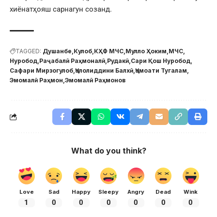
хиёнатҳояш сарнагун созанд.
TAGGED:
Душанбе
Кулоб
КҲФ МЧС
Мулло Ҳоким
МЧС
Нуробод
Раҷабалӣ Раҳмоналӣ
Рудакӣ
Сари Қош Нуробод
Сафари Мирзогулоб
Ҷалолиддини Балхӣ
Ҷамоати Тугалам
Эмомалӣ Раҳмон
Эмомалӣ Раҳмонов
What do you think?
Love
Sad
Happy
Sleepy
Angry
Dead
Wink
1
0
0
0
0
0
0