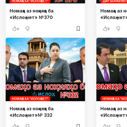
НОМАҲО БА "ИСЛОҲ.НЕТ"
ДАР БОРАИ МО
Номаҳо аз ноҳияҳо ба
Номаҳо аз но
«Ислоҳ.нет» №370
«Ислоҳ.не
4
8
НОМАҲО БА "ИСЛОҲ.НЕТ"
НОМАҲО БА "ИСЛ
Номаҳо аз ноҳияҳо ба
Номаҳо аз но
«Ислоҳ.нет»№ 332
«Ислоҳ.не
8
12