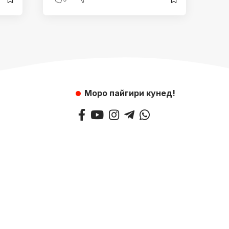
Моро пайгири кунед!