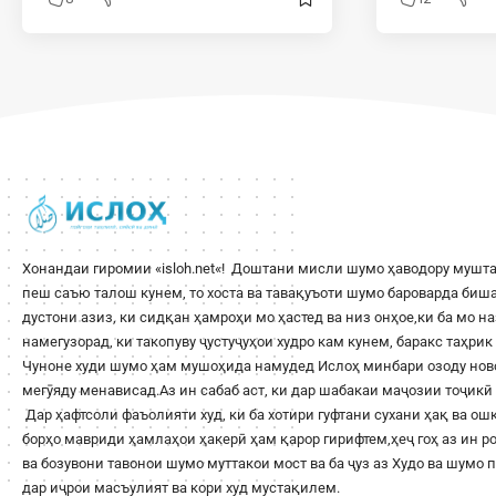
Хонандаи гиромии «
isloh.net
«! Доштани мисли шумо ҳаводору мушта
пеш саъю талош кунем, то хоста ва тавақуъоти шумо бароварда би
дустони азиз, ки сидқан ҳамроҳи мо ҳастед ва низ онҳое,ки ба мо н
намегузорад, ки такопуву ҷустуҷуҳои худро кам кунем, баракс таҳри
Чуноне худи шумо ҳам мушоҳида намудед Ислоҳ минбари озоду ново
мегӯяду менависад.Аз ин сабаб аст, ки дар шабакаи маҷозии тоҷикӣ 
Дар ҳафтсоли фаъолияти худ, ки ба хотири гуфтани сухани ҳақ ва о
борҳо мавриди ҳамлаҳои ҳакерӣ ҳам қарор гирифтем,ҳеҷ гоҳ аз ин 
ва бозувони тавонои шумо муттакои мост ва ба ҷуз аз Худо ва шумо
дар иҷрои масъулият ва кори худ мустақилем.