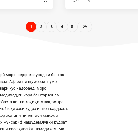
1
2
3
4
5
рӣ моро водор мекунад,ки беш аз
шавад. Афзоиши шумораи шумо
азари хуб надоранд, моро
к медиҳад,ки кори бештар кунем.
баста аст ва ҳақиқату воқеиятро
ҷойгоҳи хоси худро ишғол кардааст.
шкор сохтани ҷиноятҳои мақомот
роҳ мунсариф нашудем,чунки қудрат
 пеши касе ҳисобот намедиҳем. Мо