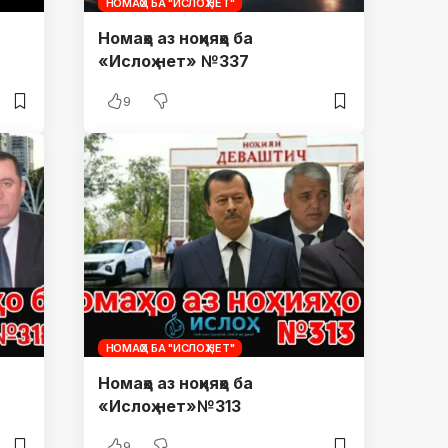
НОМАҲО БА "ИСЛОҲ.НЕТ"
Номаҳо аз ноҳияҳо ба
«Ислоҳ.нет» №337
9
НОМАҲО БА "ИСЛОҲ.НЕТ"
Номаҳо аз ноҳияҳо ба
«Ислоҳ.нет»№313
9