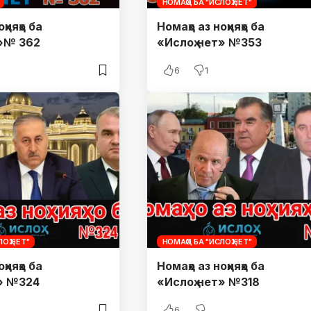
НОМАҲО БА "ИСЛОҲ.НЕТ"
ҳияҳо ба
Номаҳо аз ноҳияҳо ба
т»№ 362
«Ислоҳ.нет» №353
6
1
ОҲ.НЕТ"
НОМАҲО БА "ИСЛОҲ.НЕТ"
ҳияҳо ба
Номаҳо аз ноҳияҳо ба
т» №324
«Ислоҳ.нет» №318
6