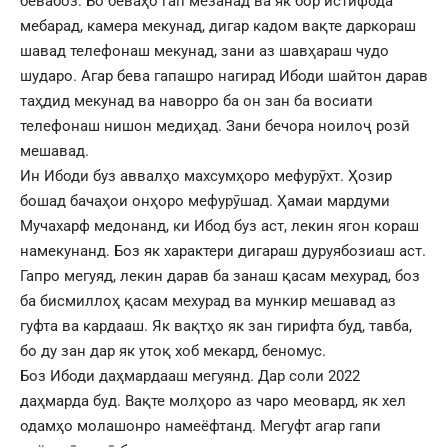
бевабоз. Бо беваҳо гап мезанад ва як бор истифода
мебарад, камера мекунад, дигар кадом вақте даркораш
шавад телефонаш мекунад, зани аз шавҳараш чудо
шударо. Агар бева гапашро нагирад Ибоди шайтон дарав
таҳдид мекунад ва наворро ба он зан ба восиати
телефонаш нишон медиҳад. Зани бечора ноилоҷ розӣ
мешавад.
Ин Ибоди буз аввалҳо махсумҳоро мефурӯхт. Ҳозир
бошад бачаҳои онҳоро мефурӯшад. Ҳамаи мардуми
Мучахарф медонанд, ки Ибод буз аст, лекин ягон кораш
намекунанд. Боз як характери дигараш дуруябозиаш аст.
Гапро мегуяд, лекин дарав ба занаш қасам мехурад, боз
ба бисмиллоҳ қасам мехурад ва мункир мешавад аз
гуфта ва кардааш. Як вақтҳо як зан гирифта буд, тавба,
бо ду зан дар як утоқ хоб мекард, беномус.
Боз Ибоди даҳмардааш мегуянд. Дар соли 2022
даҳмарда буд. Вақте молҳоро аз чаро меовард, як хел
одамҳо молашонро намеёфтанд. Мегуфт агар гапи