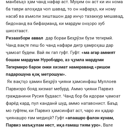
манбаъҳо ҳам чанд нафар аст. Муҳим он аст ки ин нома
ба таври алоҳида чоп шавад, то он нафарҳо, ки ному
насаб ва аъмоли зишташон дар инҷо тазаккур мешавад,
бидонанд ва бифаҳманд, ки мардум онҳоро хуб
шиохтааст.
Резаахбори аввал
дар бораи Беҳрӯзи бузи тегирмӣ.
Чанд вақте пеш бо чанд нафари дигр ҳамроҳаш дар
ҷамоат будем. Вай як гап гуфт. Гуфт:
«ма агар амният
бошам мардуми Нурободро, аз ҷумла мардуми
Тегирмиро барои онки хизмат намераванд «ришои
падарошуна қоқ метрошум».
Як вақтҳо ҳамин Беҳрӯз ҷияни ҳамсинфаш Муллоев
Парвизро бояд хизмат мебурд. Аммо ҷияни Парвиз
гражданини Русия будааст. Чанд бор ба идораи ҷамоат
фарёд кард, пул канданӣ шуд, аммо натавонист. Баъд
мо гуфтем, ки Парвиз ҳамсинфат аст, чаро ин қадар
ҷиянашро ғам медиҳӣ? Гуфт
«апаашро фалон кунам,
Парвиз маъқулам нест,
иқа ғамаш тиям уро».
Вале