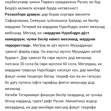
оқибатуламр ҷияни Парвиз гражданини Русия, ки буд
Беҳрӯз хизмати аскарӣ бурда натавонист.
Резаахбори дуввум:
дар бораи коргари амнияти
Сафедчашма, Сиёвуши ҷойнишини Ҳайдар, ки бисёр
мардуми Тегирмӣ ва мардуми Нурободро азият мекунад
мебошад. Мегуяд, ки
«мардуми Нурободро д
ӯ
ст
намедорум,
чунки бисёр намоз мехонанд, мардуми
террористанд».
Мегӯяд як рӯз мулло Муҳиддинро
ҷамоат фарёд кард. Он вақтҳо мулло Муҳиддин хатиб
будааст. Дар ҷамоат ба сари мулло дод мезанад-
патсани 30 сола ба сари муллои 60 сола. Мегуядаш, ки
мардуми гумроҳи Нурободро насиҳат кун, дар минбар
фақат номи пешворо бигир, таъриф кун ва ин гапҳоро
бо дуғу пуписа гуфта тарафаш фиғон мекунаду дод
мезанад.
Хатиби Тегиримиро фишори бисёр оварданд, аз ҷонаш
безор карданд, гурехт рафт Русия. Амниятиҳо водор
мекарданд, ки дар минбари масҷид фақат таърифи