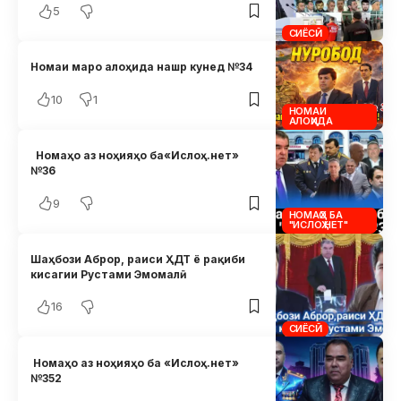
5
СИЁСӢ
Номаи маро алоҳида нашр кунед №34
10
1
НОМАИ
АЛОҲИДА
Номаҳо аз ноҳияҳо ба«Ислоҳ.нет»
№36
9
НОМАҲО БА
"ИСЛОҲ.НЕТ"
Шаҳбози Аброр, раиси ҲДТ ё рақиби
кисагии Рустами Эмомалӣ
16
СИЁСӢ
Номаҳо аз ноҳияҳо ба «Ислоҳ.нет»
№352