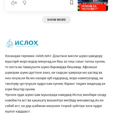
6
НОМАҲО БА
"ИСЛОҲ.НЕТ"
SHOW MORE
Хонандаи гиромии «
isloh.net
«! Доштани мисли шумо ҳаводору
муштарӣ моро водор мекунад,ки беш аз пеш саъю талош кунем,
то хоста ва тавақуъоти шумо бароварда бишавад. Афзоиши
шумораи шумо дустони азиз, ки сидқан ҳамроҳи мо ҳастед ва
низ онҳое,ки ба мо назари хуб надоранд, моро намегузорад, ки
такопуву ҷустуҷуҳои худро кам кунем, баракс таҳрик медиҳад,ки
кори бештар кунем.
Чуноне худи шумо ҳам мушоҳида намудед Ислоҳ минбари озоду
новобаста аст ва ҳақиқату воқеиятро мегӯяду менависад.Аз ин
сабаб аст, ки дар шабакаи маҷозии тоҷикӣ ҷойгоҳи хоси худро
ишғол кардааст.