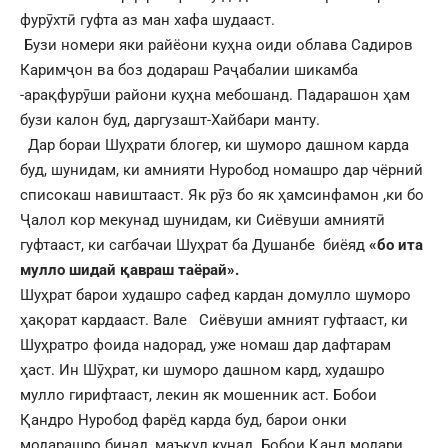
фурӯхтӣ гуфта аз ман хафа шудааст.
Бузи номери яки райёони куҳна оиди облава Садиров
Каримҷон ва боз додараш Раҷабалии шикамба
-арақфурӯши райони куҳна мебошанд. Падарашон ҳам
бузи калон буд, даргузашт-Хайбари манту.
Дар бораи Шуҳрати блогер, ки шуморо дашном карда
буд, шунидам, ки амнияти Нуробод номашро дар чёрний
списокаш навиштааст. Як рӯз бо як ҳамсинфамон ,ки бо
Ҷалол кор мекунад шунидам, ки Сиёвуши амниятӣ
гуфтааст, ки сагбачаи Шуҳрат ба Душанбе биёяд
«бо ита
мулло шидай қавраш таёрай».
Шуҳрат барои худашро сафед кардан домулло шуморо
ҳақорат кардааст. Вале Сиёвуши амният гуфтааст, ки
Шуҳратро фоида надорад, уже номаш дар дафтарам
ҳаст. Ин Шӯҳрат, ки шуморо дашном кард, худашро
мулло гирифтааст, лекин як мошенник аст. Бобои
Қандро Нуробод фарёд карда буд, барои онки
модарашро бинад, маъқул кунад. Бобои Қанд модари