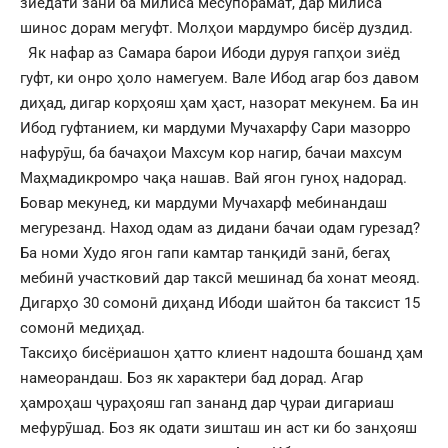
зиёдатӣ занӣ ба милиса месупорамат, дар милиса
шинос дорам мегуфт. Молҳои мардумро бисёр дуздид.
Як нафар аз Самара барои Ибоди дуруя гапҳои зиёд
гуфт, ки онро ҳоло намегуем. Вале Ибод агар боз давом
диҳад, дигар корҳояш ҳам ҳаст, назорат мекунем. Ба ин
Ибод гуфтанием, ки мардуми Мучахарфу Сари мазорро
нафурӯш, ба бачаҳои Махсум кор нагир, бачаи махсум
Маҳмадикромро чақа нашав. Вай ягон гуноҳ надорад.
Бовар мекунед, ки мардуми Мучахарф мебинандаш
мегурезанд. Наход одам аз дидани бачаи одам гурезад?
Ба номи Худо ягон гапи камтар танқидӣ занӣ, бегаҳ
мебинӣ участковий дар таксӣ мешинад ба хонат меояд.
Дигарҳо 30 сомонӣ диҳанд Ибоди шайтон ба таксист 15
сомонӣ медиҳад.
Таксиҳо бисёриашон ҳатто клиент надошта бошанд ҳам
намеорандаш. Боз як характери бад дорад. Агар
ҳамроҳаш ҷураҳояш гап зананд дар ҷураи дигариаш
мефурӯшад. Боз як одати зишташ ин аст ки бо занҳояш