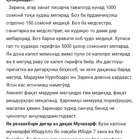
Зарина, агар занат писарча таваллуд кунад 1000
сомонӣ тоқа худаш мегирад. Боз ба ёрдамчиҳояш
отделно 150 сомонӣ медиҳӣ. Боз ба медсестра,
санитарка ва медсестрае, ки кудакро то дами дар
мебарорад. Боз барои кравати хоб ҷудо медиҳӣ. Хуласи
гап то кудакро гирифтан 5000 ҳазор сомониат мепарад.
Як дона капел мемонад аммо пули се капелро мегирад
ва ё мегуяд раву се капел гирифта биёр. Ин дастпуш-
причатка ва дигарҳояш беҳисоб, чи хеле даҳанаш барад
мегуяд. Мардуми Нурободро ин Зарина девона кардааст.
Ягон кас ягончиаш намегӯяд.
Амният фақат мардуми масҷидро ғам медиҳад, фақат
ришдорҳоро меқапанд. Ҳаромиҳо мемуред порахӯрҳоро,
масалан ҳамин Заринаро зуред санҷед бинед чи
ҷиноятҳо анҷомдодаистодааст.
Як резаахбори дигар аз деҳаи Мучахарф:
Бузи калони
мучахарфӣ Ибодулло бо лақаби Ибоди 7 зана ва боз