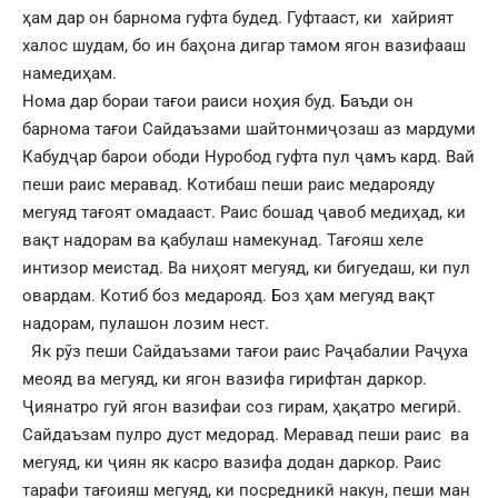
ҳам дар он барнома гуфта будед. Гуфтааст, ки хайрият
халос шудам, бо ин баҳона дигар тамом ягон вазифааш
намедиҳам.
Нома дар бораи тағои раиси ноҳия буд. Баъди он
барнома тағои Сайдаъзами шайтонмиҷозаш аз мардуми
Кабудҷар барои ободи Нуробод гуфта пул ҷамъ кард. Вай
пеши раис меравад. Котибаш пеши раис медарояду
мегуяд тағоят омадааст. Раис бошад ҷавоб медиҳад, ки
вақт надорам ва қабулаш намекунад. Тағояш хеле
интизор меистад. Ва ниҳоят мегуяд, ки бигуедаш, ки пул
овардам. Котиб боз медарояд. Боз ҳам мегуяд вақт
надорам, пулашон лозим нест.
Як рӯз пеши Сайдаъзами тағои раис Раҷабалии Раҷуха
меояд ва мегуяд, ки ягон вазифа гирифтан даркор.
Ҷиянатро гуй ягон вазифаи соз гирам, ҳақатро мегирӣ.
Сайдаъзам пулро дуст медорад. Меравад пеши раис ва
мегуяд, ки ҷиян як касро вазифа додан даркор. Раис
тарафи тағоияш мегуяд, ки посредникӣ накун, пеши ман