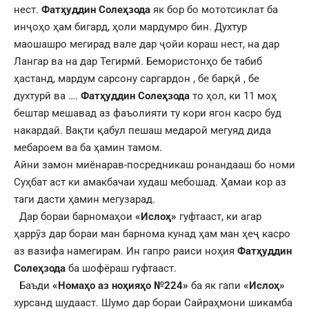
нест.
Фатҳуддин Солеҳзода
як бор бо мототсиклат ба
инҷоҳо ҳам бигард, ҳоли мардумро бин. Духтур
маошашро мегирад вале дар ҷойи кораш нест, на дар
Лангар ва на дар Тегирмӣ. Бемористонҳо бе табиб
ҳастанд, мардум сарсону саргардон , бе барқӣ , бе
духтурӣ ва ….
Фатҳуддин Солеҳзода
то ҳол, ки 11 моҳ
бештар мешавад аз фаъолияти ту кори ягон касро буд
накардаӣ. Вақти қабул пешаш медароӣ мегуяд дида
мебароем ва ба ҳамин тамом.
Айни замон миёнарав-посредникаш ронандааш бо номи
Суҳбат аст ки амакбачаи худаш мебошад. Ҳамаи кор аз
таги дасти ҳамин мегузарад.
Дар бораи барномаҳои
«Ислоҳ»
гуфтааст, ки агар
ҳаррӯз дар бораи ман барнома кунад ҳам ман ҳеҷ касро
аз вазифа намегирам. Ин гапро раиси ноҳия
Фатҳуддин
Солеҳзода
ба шофёраш гуфтааст.
Баъди
«Номаҳо аз ноҳияҳо №224»
ба як гапи
«Ислоҳ»
хурсанд шудааст. Шумо дар бораи Сайраҳмони шикамба