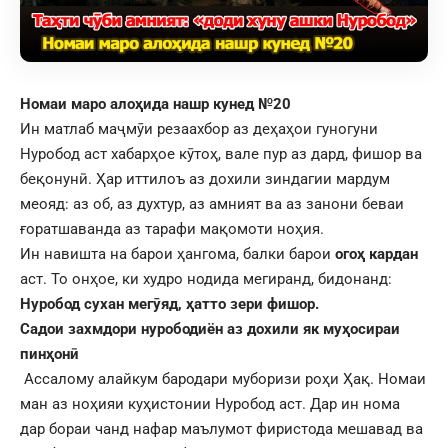
Номаи маро алоҳида нашр кунед
№20
Ин матлаб маҷмӯи резаахбор аз деҳаҳои гуногуни
Нуробод аст хабарҳое кӯтоҳ, вале пур аз дард, фишор ва
беқонунӣ. Ҳар иттилоъ аз дохили зиндагии мардум
меояд: аз об, аз духтур, аз амният ва аз занони беваи
ғоратшаванда аз тарафи мақомоти ноҳия.
Ин навишта на барои ҳангома, балки барои
огоҳ кардан
аст. То онҳое, ки худро нодида мегиранд, бидонанд:
Нуробод сухан мегӯяд, ҳатто зери фишор.
Садои захмдори нурободиён аз дохили як муҳосираи
пинҳонӣ
Ассалому алайкум бародари муборизи роҳи Ҳақ. Номаи
ман аз ноҳияи куҳистонии Нуробод аст. Дар ин нома
дар бораи чанд нафар маълумот фиристода мешавад ва