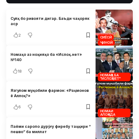
Сулҳ бо ривояти дигар. Баъди чаҳоряк
аср
2
СИЁСӢ
ҶИНОӢ
Номаҳо аз ноҳияҳо ба «Ислоҳ.нет»
№140
18
НОМАҲО БА
"ИСЛОҲ.НЕТ"
Язгулом муқобили фармон: «Раҳмонов
ё Аллоҳ?»
6
НОМАИ
АЛОҲИДА
Паёми саропо дурӯғу фиребу таҳқири “
пешво” ба миллат