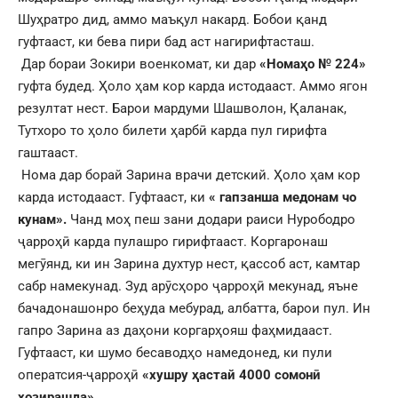
Шуҳратро дид, аммо маъқул накард. Бобои қанд
гуфтааст, ки бева пири бад аст нагирифтасташ.
Дар бораи Зокири военкомат, ки дар
«Номаҳо № 224»
гуфта будед. Ҳоло ҳам кор карда истодааст. Аммо ягон
резултат нест. Барои мардуми Шашволон, Қаланак,
Тутхоро то ҳоло билети ҳарбӣ карда пул гирифта
гаштааст.
Нома дар борай Зарина врачи детский. Ҳоло ҳам кор
карда истодааст. Гуфтааст, ки
« гапзанша медонам чо
кунам».
Чанд моҳ пеш зани додари раиси Нурободро
ҷарроҳӣ карда пулашро гирифтааст. Коргаронаш
мегӯянд, ки ин Зарина духтур нест, қассоб аст, камтар
сабр намекунад. Зуд арӯсҳоро ҷарроҳӣ мекунад, яъне
бачадонашонро беҳуда мебурад, албатта, барои пул. Ин
гапро Зарина аз даҳони коргарҳояш фаҳмидааст.
Гуфтааст, ки шумо бесаводҳо намедонед, ки пули
оператсия-ҷарроҳӣ
«хушру ҳастай 4000 сомонӣ
ҳозирашда».