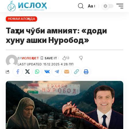
Aa
НОМАИ АЛОҲИДА
Таҳти чӯби амният: «доди
хуну ашки Нуробод»
13
BY
ИСЛОҲ НЕТ
LAST UPDATED: 15.12.2025 4:28 ПП