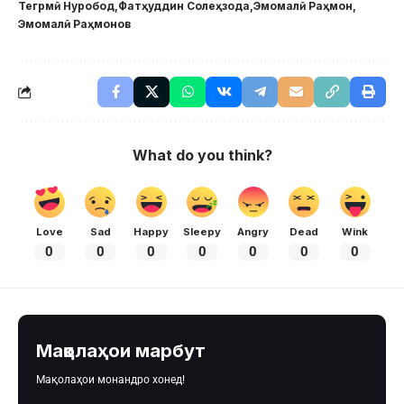
Тегрмӣ Нуробод
Фатҳуддин Солеҳзода
Эмомалӣ Раҳмон
Эмомалӣ Раҳмонов
What do you think?
Love
Sad
Happy
Sleepy
Angry
Dead
Wink
0
0
0
0
0
0
0
Мақолаҳои марбут
Мақолаҳои монандро хонед!