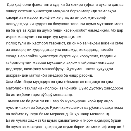
Дар ҳафтсоли фаъолияти худ, ки ба хотири гуфтани сухани ҳақ ва
ошкор сохтани ҷиноятҳои мақомот борҳо мавриди ҳамлаҳои
ҳакерӣ ҳам қарор гирифтем,ҳеҷ гоҳ аз ин роҳ мунсариф
нашудем,чунки қудрат ва бозувони тавонои шумо муттакои мост
ва ба ҷуз аз Худо ва шумо пеши касе ҳисобот намедиҳем. Мо дар
иҷрои масъулият ва кори худ мустақилем.
Ислоҳ тули ин ҳафт сол тавонист, ки симо ва чеҳраи воқеии хеле
аз онҳоеро, ки худро дигаргуна вонамуд мекарданд,намоён
созад. Бар алайҳи ҷиноятҳои бузрге чун, коррупсия, гардиши
ғайриқонунии маводи мухаддир, аҳкоми ғайриодилона дар
додгоҳҳо, вазифаву мансабфурушӣ,умуман нақзи ҳуқуқҳои
шаҳрвандон матолиби зиёдеро ба нашр расонд.
Ҳам «Минбари муҳоҷир» ва ҳам «Номаҳо аз ноҳияҳо ва ҳам
матолиби таҳлилии «Ислоҳ», аз ҷониби шумо дустону ҳаводорон
бо истиқболи гарм рӯбарӯ мешаванд.
Тамоси мо бо дохили кишвар,бо муҳоҷирони корӣ дар ақсо
нуқоти ҷаҳон ва бахусус Русия ҳамешагист ва рӯзона садҳо нома
ва паёмҳо гуногун ба мо мерасанд. Онҳо нашр мешаванд.
Ба як ҷумла хидмат ба шумо ҳамватанони гиромӣ,ҳамроҳ будан
бо шумо ва махсусан ҳамроҳии шумо барои мо мояи ифтихор аст!