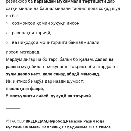
резаахбор ба
парвандаи мукаммали тафтишотӣ
дар
сатҳи миллӣ ва байналмилалӣ табдил дода хоҳад шуд
ва ба:
созмонҳои ҳомии ҳуқуқи инсон,
расонаҳои хориҷӣ,
ва ниҳодҳои мониторинги байналмилалӣ
ирсол мегардад.
Мардум дигар на бо тарс, балки бо
қалам, далел ва
расона
муқобилаат мекунанд. Таърих собит кардааст:
зулм дерпо нест, вале санад абадӣ мемонад.
Ин интихоб имрӯз дар назди шумост:
ё
ислоҳоти фаврӣ
,
ё
масъулияти сиёсӣ, ҳуқуқӣ ва таърихӣ
.
TAGGED:
ВКД
КДАМ
Нуробод
Рамазон Раҳимзода
Рустами Эмомалӣ
Самсолиқ
Сафедчашма
СС. Ятимов