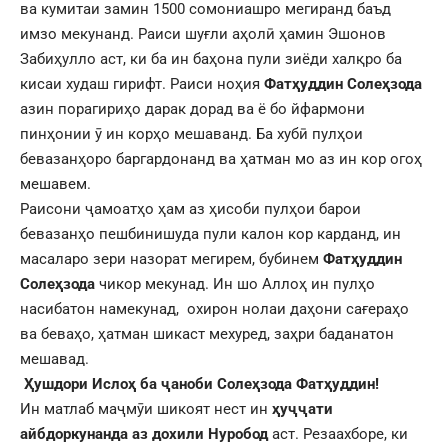
ва кумитаи замин 1500 сомониашро мегиранд баъд
имзо мекунанд. Раиси шуғли аҳолӣ ҳамин Эшонов
Забиҳулло аст, ки ба ин баҳона пули зиёди халқро ба
кисаи худаш гирифт. Раиси ноҳия
Фатҳуддин Солеҳзода
азин порагириҳо дарак дорад ва ё бо йфармони
пинҳонии ӯ ин корҳо мешаванд. Ба хубӣ пулҳои
бевазанҳоро баргардонанд ва ҳатман мо аз ин кор огоҳ
мешавем.
Раисони ҷамоатҳо ҳам аз ҳисоби пулҳои барои
бевазанҳо пешбинишуда пули калон кор карданд, ин
масаларо зери назорат мегирем, бубинем
Фатҳуддин
Солеҳзода
чикор мекунад. Ин шо Аллоҳ ин пулҳо
насибатон намекунад, охирон нолаи даҳони сағераҳо
ва беваҳо, ҳатман шикаст мехуред, заҳри баданатон
мешавад.
Ҳушдори Ислоҳ ба ҷаноби Солеҳзода Фатҳуддин!
Ин матлаб маҷмӯи шикоят нест ин
ҳуҷҷати
айбдоркунанда аз дохили Нуробод
аст. Резаахборе, ки