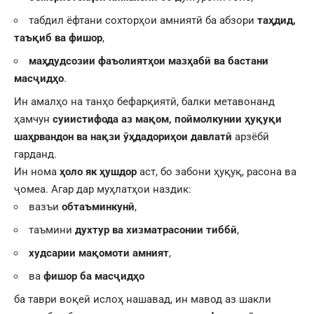
табдил ёфтани сохторҳои амниятӣ ба абзори
таҳдид,
таъқиб ва фишор
,
маҳдудсозии фаъолиятҳои мазҳабӣ ва бастани
масҷидҳо
.
Ин амалҳо на танҳо бефарқиятӣ, балки метавонанд
ҳамчун
суиистифода аз мақом, поймолкунии ҳуқуқи
шаҳрвандон ва нақзи ӯҳдадориҳои давлатӣ
арзёбӣ
гарданд.
Ин нома
ҳоло як ҳушдор
аст, бо забони ҳуқуқ, расона ва
ҷомеа. Агар дар муҳлатҳои наздик:
вазъи
обтаъминкунӣ
,
таъмини
духтур ва хизматрасонии тиббӣ
,
худсарии мақомоти амният
,
ва
фишор ба масҷидҳо
ба таври воқеӣ ислоҳ нашавад, ин мавод аз шакли