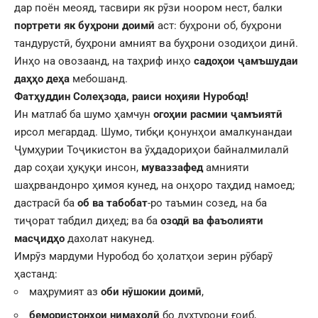
дар поён меояд, тасвири як рӯзи ноором нест, балки
портрети як буҳрони доимӣ
аст: буҳрони об, буҳрони
тандурустӣ, буҳрони амният ва буҳрони озодиҳои динӣ.
Инҳо на овозаанд, на таҳриф инҳо
садоҳои ҷамъшудаи
даҳҳо деҳа
мебошанд.
Фатҳуддин Солеҳзода, раиси ноҳияи Нуробод!
Ин матлаб ба шумо ҳамчун
огоҳии расмии ҷамъиятӣ
ирсол мегардад. Шумо, тибқи қонунҳои амалкунандаи
Ҷумҳурии Тоҷикистон ва ӯҳдадориҳои байналмилалӣ
дар соҳаи ҳуқуқи инсон,
муваззафед
амнияти
шаҳрвандонро ҳимоя кунед, на онҳоро таҳдид намоед;
дастрасӣ ба
об ва табобат
-ро таъмин созед, на ба
тиҷорат табдил диҳед; ва ба
озодӣ ва фаъолияти
масҷидҳо
дахолат накунед.
Имрӯз мардуми Нуробод бо ҳолатҳои зерин рӯбарӯ
ҳастанд:
маҳрумият аз
оби нӯшокии доимӣ
,
бемористонҳои нимахолӣ
бо духтурони ғоиб,