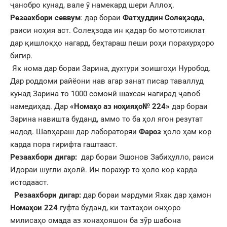
ҷанобро кунад, вале ӯ намекард шери Аллоҳ.
Резаахбори севвум
: дар бораи
Фатҳуддин Солеҳзода
,
раиси ноҳия аст. Солеҳзода ин қадар бо мототсиклат
дар қишлоқҳо нагард, беҳтараш пеши роҳи порахурҳоро
бигир.
Як нома дар бораи Зарина, духтури зоишгоҳи Нуробод.
Дар роддоми райёони нав агар занат писар таваллуд
кунад Зарина то 1000 сомонӣ шахсан нагирад ҷавоб
намедиҳад. Дар
«Номаҳо аз ноҳияҳо№ 224»
дар бораи
Зарина навишта буданд, аммо то ба ҳол ягон резутат
надод. Шавҳараш дар лабораторяи
Фароз
ҳоло ҳам кор
карда пора гирифта гаштааст.
Резаахбори дигар:
дар бораи Эшонов Забиҳулло, раиси
Идораи шуғли аҳолӣ. Ин порахур то ҳоло кор карда
истодааст.
Резаахбори дигар:
дар бораи мардуми Яхак дар ҳамон
Номаҳои 224
гуфта буданд, ки тахтаҳои онҳоро
милисаҳо омада аз хонаҳояшон ба зӯр шабона