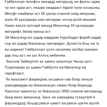
Ғайбуллоро телефон мекарду мепурсид, ки фалон одам
чи хел одам аст, пешам омадааст барой пули хонаҳояш.
Мегуфт камбағал аст 80 ҳазор сомонӣ зиёд мекунам,
вале 45 ҳазорашро ман мегирам, ночор розӣ мешавӣ.
Аммо вақти пулгирӣ мешуд Манучеҳр 55 ҳазорашро
мегирифт, бисёр макор аст.
Эй Манучеҳр ин қадар мардуми Нурободро фиреб кардӣ,
оҳи ин қадар бевазанҳо мегирадат. Дониста бош, ки ту
ва шарикат Ғайбуллоро ҳоло касаливу азобҳо вазмин
дар пеш аст, ин шо Аллоҳ мебинем.
Эшонов Забиҳулло аз ҳамон қишлоқи Чанор ҳаст.
Порагириро аз ҳамин Ғайбулло ва Манучеҳр ёд
гирифтааст.
Як маълумот фаҳмидем, ки раиси нав бояд занҳои
шавҳармурда ва бевазанҳоро замин бояд бидиҳад.
Раисони ҷамоатҳо аз бевазанҳо 3000 сомонӣ мегиранду
баъд имзо мекунанд. Зане, ки шавҳараш гузаштагӣ ё
фарзанддор, бошад раиси ҷамот ва раиси шуғли аҳолӣ