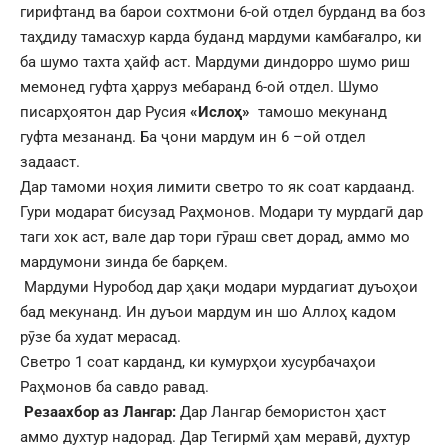
гирифтанд ва барои сохтмони 6-ой отдел бурданд ва боз
таҳдиду тамасхур карда буданд мардуми камбағалро, ки
ба шумо тахта ҳайф аст. Мардуми диндорро шумо риш
мемонед гуфта ҳарруз мебаранд 6-ой отдел. Шумо
писарҳоятон дар Русия
«
Ислоҳ
»
тамошо мекунанд
гуфта мезананд. Ба ҷони мардум ин 6 –ой отдел
задааст.
Дар тамоми ноҳия лимити светро то як соат кардаанд.
Гури модарат бисузад Раҳмонов. Модари ту мурдагӣ дар
таги хок аст, вале дар тори гӯраш свет дорад, аммо мо
мардумони зинда бе барқем.
Мардуми Нуробод дар ҳақи модари мурдагиат дуъоҳои
бад мекунанд. Ин дуъои мардум ин шо Аллоҳ кадом
рӯзе ба худат мерасад.
Светро 1 соат карданд, ки кумурҳои хусурбачаҳои
Раҳмонов ба савдо равад.
Резаахбор аз
Лангар
:
Дар Лангар бемористон ҳаст
аммо духтур надорад. Дар Тегирмӣ ҳам меравӣ, духтур