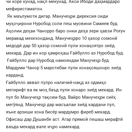
чи коре кунад, нақл мекунад. Акси Ибоди даҳмардаро
мефиристаматон.
Як маълумоти дигар. Манучеҳри дирексия оиди
муҳоҷирони Нуробод соли пеш муовини Самиев буд.
Аҳолии деҳаи Чанорро баро онки деҳа зери ҳавзи Роғун
меравад мехезонданд. Манучеҳрро 10 ҳазор сомонӣ
медодӣ дар 50 ҳазор сомонӣ пули хонаҳоятро зиёд
мекард. Дар ин кор ҳамроҳаш Ғайбулло аз Нуробод буд.
Ғайбулло дар Нуробод намояндаи Манучеҳр буд.
Мардуми Чанор 5 маротибаи пули хонаҳояшонро зиёд
карданд.
Ғайбулло аввал пулро наличий-нақд аз одамҳо
мегирифт ва як моҳ баъд пули хонаро зиёд мекард. Ин
пул бо Манучеҳр тақсим буд. Вайро Манучеҳри сиёҳ
мегӯянд. Манучеҳр дар масъалаи зиёд кардани пул,
яъне арзиши хона бисёр мардумро фиреб мекард.
Офисаш дар Душанбе аст. Агар прямой пешаш мерафтӣ
ваъда мекард вале иҷро намекард.