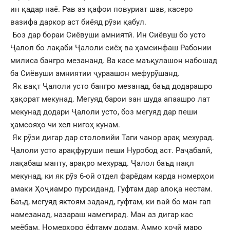
ин қадар наё. Рав аз қафои повуриат шав, касеро
вазифа даркор аст биёяд рӯзи қабул.
Боз дар бораи Сиёвуши амниятӣ. Ин Сиёвуш бо усто
Ҷалол бо лақаби Ҷалоли сиёҳ ва ҳамсинфаш Рабонии
милиса бангро мезананд. Ва касе маъқулашон набошад
ба Сиёвуши амниятии ҷураашон мефурӯшанд.
Як вақт Ҷалоли усто бангро мезанад, баъд додарашро
ҳақорат мекунад. Мегуяд барои зан шуда апаашро лат
мекунад додари Ҷалоли усто, боз мегуяд дар пеши
ҳамсояҳо чи хел нигоҳ кунам.
Як рӯзи дигар дар столовийи Таги чанор арақ мехурад.
Ҷалоли усто арақфуруши пеши Нуробод аст. Раҷабалӣ,
лақабаш манту, арақро мехурад. Ҷалол баъд нақл
мекунад, ки як рӯз 6-ой отдел фарёдам карда номерҳои
амаки Ҳоҷиамро пурсиданд. Гуфтам дар алоқа нестам.
Баъд, мегуяд яктоям заданд, гуфтам, ки вай бо ман гап
намезанад, назараш намегирад. Ман аз дигар кас
меёбам. Номерҳоро ёфтаму додам. Аммо ҳочӣ маро