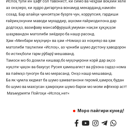
Ислоҳ тули ин ҳафт сол тавонист, ки симо ва чеҳраи воқеии хеле
аз онҳоеро, ки худро дигаргуна вонамуд мекарданд,намоён
созад. Бар алайҳи ҷиноятҳои бузрге чун, коррупсия, гардиши
ғайриқонунии маводи мухаддир, аҳкоми ғайриодилона дар
додгоҳҳо, вазифаву мансабфурушӣ,умуман нақзи ҳуқуқҳои
шаҳрвандон матолиби зиёдеро ба нашр расонд.
Ҳам «Минбари муҳоҷир» ва ҳам «Номаҳо аз ноҳияҳо ва ҳам
матолиби таҳлилии «Ислоҳ», аз ҷониби шумо дустону ҳаводорон
бо истиқболи гарм рӯбарӯ мешаванд.
Тамоси мо бо дохили кишвар,бо муҳоҷирони корӣ дар ақсо
нуқоти ҷаҳон ва бахусус Русия ҳамешагист ва рӯзона садҳо нома
ва паёмҳо гуногун ба мо мерасанд. Онҳо нашр мешаванд.
Ба як ҷумла хидмат ба шумо ҳамватанони гиромӣ,ҳамроҳ будан
бо шумо ва махсусан ҳамроҳии шумо барои мо мояи ифтихор аст!
Маъмурияти Пойгоҳи «
Ислоҳ.нет
«
Моро пайгири кунед!