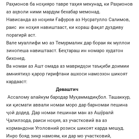
Раҳмонов ба ноҳияро тавре таҳия мекунад, ки Раҳмонов
аз аҳволи ними мардум бехабар мемонад.
Нависанда аз ноҳияи Ғафуров аз Нусратулло Салимов,
раис ин ноҳия навиштааст, ки кораш фақат дуздиву
порагирӣ аст.
Вале муаллифи мо аз Темурмалик дар бораи як муллои
зинопеша навиштааст. Беҳтараш ин номаро худатон
бихонед.
Ва номаи аз Ашт омада аз мавридҳои таъқиби доимии
амниятиҳо қарор гирифтани ашхоси намозхон шикоят
кардааст:
Деваштич
Ассалому алайкум бародар Муҳаммадиқбол. Ташаккур,
ки қисмати аввали номаи моро дар барномаи пешина
ҷой додед. Дар номаи пешинаи ман аз Ашӯралӣ
Ҷалилзода, раиси ноҳия, аз участковий ва аз
кормандони Уголовний розиск шикоят карда мешуд.
Инро бояд зикр намоям, ки дар мо участковий,