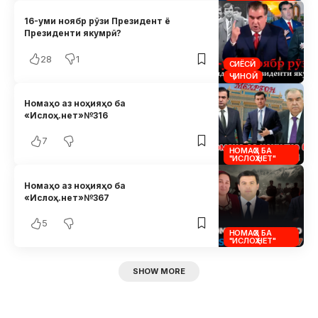
16-уми ноябр рӯзи Президент ё
Президенти якумрӣ?
28
1
СИЁСӢ
ҶИНОӢ
Номаҳо аз ноҳияҳо ба
«Ислоҳ.нет»№316
7
НОМАҲО БА
"ИСЛОҲ.НЕТ"
Номаҳо аз ноҳияҳо ба
«Ислоҳ.нет»№367
5
НОМАҲО БА
"ИСЛОҲ.НЕТ"
SHOW MORE