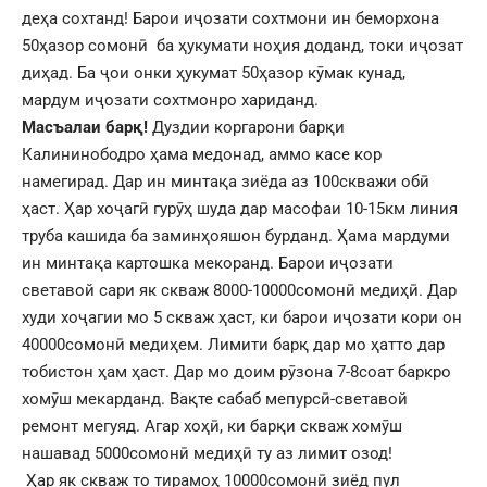
деҳа сохтанд! Барои иҷозати сохтмони ин беморхона
50ҳазор сомонӣ ба ҳукумати ноҳия доданд, токи иҷозат
диҳад. Ба ҷои онки ҳукумат 50ҳазор кӯмак кунад,
мардум иҷозати сохтмонро хариданд.
Масъалаи барқ!
Дуздии коргарони барқи
Калининободро ҳама медонад, аммо касе кор
намегирад. Дар ин минтақа зиёда аз 100скважи обӣ
ҳаст. Ҳар хоҷагӣ гурӯҳ шуда дар масофаи 10-15км линия
труба кашида ба заминҳояшон бурданд. Ҳама мардуми
ин минтақа картошка мекоранд. Барои иҷозати
светавой сари як скваж 8000-10000сомонӣ медиҳӣ. Дар
худи хоҷагии мо 5 скваж ҳаст, ки барои иҷозати кори он
40000сомонӣ медиҳем. Лимити барқ дар мо ҳатто дар
тобистон ҳам ҳаст. Дар мо доим рӯзона 7-8соат баркро
хомӯш мекарданд. Вақте сабаб мепурсӣ-светавой
ремонт мегуяд. Агар хоҳӣ, ки барқи скваж хомӯш
нашавад 5000сомонӣ медиҳӣ ту аз лимит озод!
Ҳар як скваж то тирамоҳ 10000сомонӣ зиёд пул