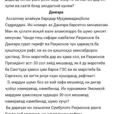
зулм ва сахтӣ бояд зиндагонӣ кунем?
Данғара
Ассалому алайкум бародар Муҳаммадиқболи
Садриддин. Ин номаро аз Данғара бароятон менависам.
Ман як ҳолати воқеӣ вале аламоварро ба шумо ҳикоят
мекунам. Чанде пеш сафари навбатии Раҳмонов ба
Данғара сурат гирифт ва Раҳмонов чун ҳарвақта ба
қишлоқҳое рафт, ки аз он қишлоқҳо мансабдорон
ҳастанд. Ягон маротиба дар ин ҳама сол, ки Раҳмонов
Президент аст- 33 сол зиёд мешавад, як ё ду маротиба
ба Сангтуда ҳамон ҳам барои ГЭС ва як маротиба ба
Саргазон, ки хатти роҳи оҳан кушоданд, рафтааст.
Э, мардум шумо боз аз вай хафа мешавед, ки дигар
ҷойҳо намеравад, намебинад. Ин курнамаки Эмомалӣ
мардуми ҳамсояҳои худашро 30 сол мешавад
намеравад намебинад, шумо куҷо?
Ба дараҷае ин лаънатии Сумбулоғо Раҳмонов ранги