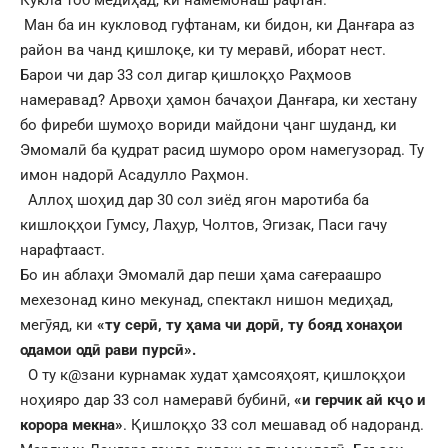
Кукла тоб медиҳад, ки намемонаш рафтан.
Ман ба ин кукловод гуфтанам, ки бидон, ки Данғара аз
район ва чанд қишлоқе, ки ту меравӣ, иборат нест.
Барои чи дар 33 сол дигар қишлоқҳо Раҳмоов
намеравад? Арвоҳи ҳамон бачаҳои Данғара, ки хестану
бо фиреби шумоҳо вориди майдони ҷанг шуданд, ки
Эмомалӣ ба қудрат расид шуморо ором намегузорад. Ту
имон надорӣ Асадулло Раҳмон.
Аллоҳ шоҳид дар 30 сол зиёд ягон маротиба ба
кишлоқҳои Гумсу, Лаҳур, Чолтов, Эгизак, Паси гачу
нарафтааст.
Бо ин аблаҳи Эмомалӣ дар пеши ҳама сағераашро
мехезонад кино мекунад, спектакл нишон медиҳад,
мегӯяд, ки
«ту серӣ, ту ҳама чи дорӣ, ту бояд хонаҳои
одамои одӣ рави пурсӣ».
О ту к@зани курнамак худат ҳамсояҳоят, қишлоқҳои
ноҳияро дар 33 сол намеравӣ бубинӣ,
«и герчик ай кҷо и
корора мекна»
. Қишлоқҳо 33 сол мешавад об надоранд.