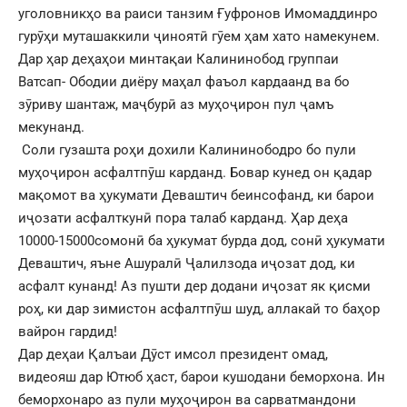
уголовникҳо ва раиси танзим Ғуфронов Имомаддинро
гурӯҳи муташаккили ҷиноятӣ гӯем ҳам хато намекунем.
Дар ҳар деҳаҳои минтақаи Калининобод группаи
Ватсап- Ободии диёру маҳал фаъол кардаанд ва бо
зӯриву шантаж, маҷбурӣ аз муҳоҷирон пул ҷамъ
мекунанд.
Соли гузашта роҳи дохили Калининободро бо пули
муҳоҷирон асфалтпӯш карданд. Бовар кунед он қадар
мақомот ва ҳукумати Деваштич беинсофанд, ки барои
иҷозати асфалткунӣ пора талаб карданд. Ҳар деҳа
10000-15000сомонӣ ба ҳукумат бурда дод, сонӣ ҳукумати
Деваштич, яъне Ашуралӣ Ҷалилзода иҷозат дод, ки
асфалт кунанд! Аз пушти дер додани иҷозат як қисми
роҳ, ки дар зимистон асфалтпӯш шуд, аллакай то баҳор
вайрон гардид!
Дар деҳаи Қалъаи Дӯст имсол президент омад,
видеояш дар Ютюб ҳаст, барои кушодани беморхона. Ин
беморхонаро аз пули муҳоҷирон ва сарватмандони