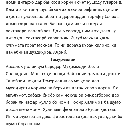
номи дигарҳо дар банкҳои хориҷӣ счёт кушоду гузаронд.
Камтар, ки тинҷ шуд баъди аз вазирӣ рафтанш, оҳиста-
оҳиста пулҳояшро обратно даровардан гирифту бачааш
домсозиро сар кард. Бачааш ҳам як чи сағераи
сохтакори қаллоб аст. Дом месозад, ними ҳуҷҷатошу
имзоҳош сохтакорӣ кардагиян. Э, хуб мекнан ҳами
ҳукумата ғорат мекнан. То чи дараҷа куран калоно, ки
намебинан дуздиҳора. Аҷоиб.
Темурмалик
Ассалому алайкум бародар Муҳаммадиқболи
Садриддин! Ман аз қишлоқи Ҷайралии ҷамоати деҳоти
Танобчии ноҳияи Темурмалик аммо ҳоло дар
муҳоҷирати кориам ва берун аз ватан қарор дорам. Як
маълумот, хабари бисёр ҳам нохуш ва риққатборро дар
бораи як нафар мулло бо номи Носир Ҳалимов ба шумо
ирсол менамоям. Худи ман феълан дар Русия ҳастам.
Ин маълумтро аз деҳа фиристода хоҳиш намуданд, ки ба
шумо бирасонам.