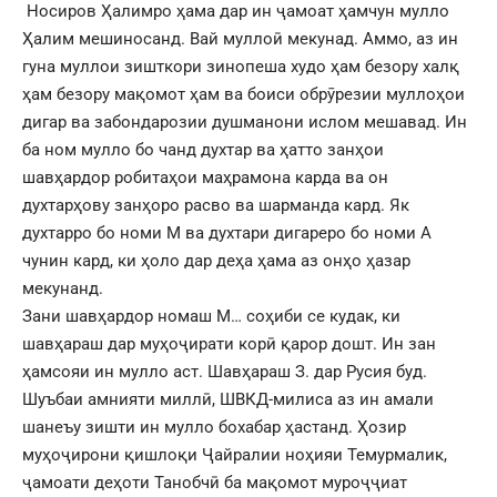
Носиров Ҳалимро ҳама дар ин ҷамоат ҳамчун мулло
Ҳалим мешиносанд. Вай муллоӣ мекунад. Аммо, аз ин
гуна муллои зишткори зинопеша худо ҳам безору халқ
ҳам безору мақомот ҳам ва боиси обрӯрезии муллоҳои
дигар ва забондарозии душманони ислом мешавад. Ин
ба ном мулло бо чанд духтар ва ҳатто занҳои
шавҳардор робитаҳои маҳрамона карда ва он
духтарҳову занҳоро расво ва шарманда кард. Як
духтарро бо номи М ва духтари дигареро бо номи А
чунин кард, ки ҳоло дар деҳа ҳама аз онҳо ҳазар
мекунанд.
Зани шавҳардор номаш М… соҳиби се кудак, ки
шавҳараш дар муҳоҷирати корӣ қарор дошт. Ин зан
ҳамсояи ин мулло аст. Шавҳараш З. дар Русия буд.
Шуъбаи амнияти миллӣ, ШВКД-милиса аз ин амали
шанеъу зишти ин мулло бохабар ҳастанд. Ҳозир
муҳоҷирони қишлоқи Ҷайралии ноҳияи Темурмалик,
ҷамоати деҳоти Танобчӣ ба мақомот муроҷҷиат