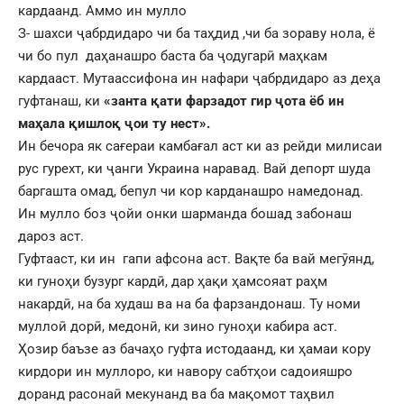
кардаанд. Аммо ин мулло
З- шахси ҷабрдидаро чи ба таҳдид ,чи ба зораву нола, ё
чи бо пул даҳанашро баста ба ҷодугарӣ маҳкам
кардааст. Мутаассифона ин нафари ҷабрдидаро аз деҳа
гуфтанаш, ки
«занта қати фарзадот гир ҷота ёб ин
маҳала қишлоқ ҷои ту нест».
Ин бечора як сағераи камбағал аст ки аз рейди милисаи
рус гурехт, ки ҷанги Украина наравад. Вай депорт шуда
баргашта омад, бепул чи кор карданашро намедонад.
Ин мулло боз ҷойи онки шарманда бошад забонаш
дароз аст.
Гуфтааст, ки ин гапи афсона аст. Вақте ба вай мегӯянд,
ки гуноҳи бузург кардӣ, дар ҳақи ҳамсояат раҳм
накардӣ, на ба худаш ва на ба фарзандонаш. Ту номи
муллоӣ дорӣ, медонӣ, ки зино гуноҳи кабира аст.
Ҳозир баъзе аз бачаҳо гуфта истодаанд, ки ҳамаи кору
кирдори ин муллоро, ки навору сабтҳои садоияшро
доранд расонаӣ мекунанд ва ба мақомот таҳвил