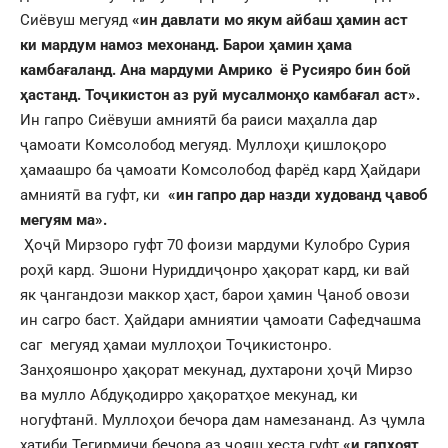
Сиёвуш мегуяд
«ин давлати мо якум айбаш ҳамин аст
ки мардум намоз мехонанд.
Барои ҳамин ҳама
камбағаланд. Ана мардуми Амрико ё Русияро бин бой
ҳастанд. Тоҷикистон аз руй мусалмонҳо камбағал аст».
Ин гапро Сиёвуши амниятӣ ба раиси маҳалла дар
ҷамоати Комсолобод мегуяд. Муллоҳи қишлоқоро
ҳамаашро ба ҷамоати Комсолобод фарёд кард Ҳайдари
амниятӣ ва гуфт, ки
«ин гапро дар назди худованд ҷавоб
мегуям ма».
Ҳоҷӣ Мирзоро гуфт 70 фоизи мардуми Кулобро Сурия
роҳӣ кард. Эшони Нуриддиҷонро ҳақорат кард, ки вай
як ҷангандози маккор ҳаст, барои ҳамин Ҷаноб овози
ин сагро баст. Ҳайдари амниятии ҷамоати Сафедчашма
саг мегуяд ҳамаи муллоҳои Тоҷикистонро.
Занҳояшонро ҳақорат мекунад, духтарони ҳоҷӣ Мирзо
ва мулло Абдуқодирро ҳақоратҳое мекунад, ки
ногуфтанӣ. Муллоҳои бечора дам намезананд. Аз ҷумла
хатиби Тегирмичи бечора аз ҷояш хеста гуфт
«и гапҳоят