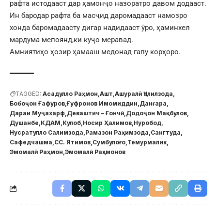
рафта истодааст дар ҳамонҷо назоратро давом додааст.
Ин бародар рафта ба масҷид даромадааст намозро
хонда баромадаасту дигар надидааст ӯро, ҳаминхел
мардума мепоянд,ки куҷо меравад.
Амниятиҳо ҳозир ҳамааш медонад гапу корҳоро.
TAGGED:
Асадулло Раҳмон
Ашт
Ашуралӣ Ҷалилзода
Бобоҷон Ғафуров
Ғуфронов Имомиддин
Данғара
Дараи Муҷахарф
Деваштич – Ғончӣ
Додоҷон Мақбулов
Душанбе
КДАМ
Кулоб
Носир Ҳалимов
Нуробод
Нусратулло Салимзода
Рамазон Раҳимзода
Сангтуда
Сафедчашма
СС. Ятимов
Сумбулоғо
Темурмалик
Эмомалӣ Раҳмон
Эмомалӣ Раҳмонов