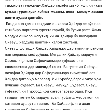
таҳқир ва гуноҳанд».
Ҳайдар тарафи хатиб гуфт, ки
«хап
кун,ки турам ҳози хойнат мезанм, делат мекнум ҳамаш
дасти худам ҳастай».
Баъди ана ҳамин таҳдиди ошкорои Ҳайдар се рӯз пас
хатибиро партофта гурехта ғарибӣ, ба Русия рафт. Ҳама
мардум ошкоро мегӯянд, ки ин Ҳайдар бо шогирдаш
Сиёвуш ҳардуяш шайтони калон ҳастанд.
Сиёвуш шогирди Ҳайдар Ҳайдарро дар амнияти райони
нав меравад мефурӯшад. Мегуд, ки Ҳайдар мардуми
Самсолиқ, яъне Сафедчашмаро гуфтааст, ки
«намозотона дар масчид бхоне».
Ба гуфте ин Сиёвуш
вазифаи Ҳайдар дар Сафедчашмаро гирифтанӣ аст.
Ҳайдар дигар ҷо меравад. Ин Нуробод барои онҳо ҷои
пулканӣ будааст. Ба Сиёвуш маъқул шудааст. Сивуш
гуфтааст, ки Нуробод ҷой сағерапарвар бдай. Иқа
ғамшон метем бо мардум асал, гусфанд меорамон ки
катишон хушру гап занем. Ба Ҳайдар фляги асал
меоранд аз Сафедчашма, то зулмшон накунад.