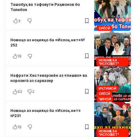
Ташобуҳ ва тафовути Раҳмонов бо
Толибон
3
СИЁСӢ
Номаҳо аз ноҳияҳо ба «Ислоҳ.нет»№
252
19
НОМАҲО БА
"ИСЛОҲ.НЕТ"
Нафрати Хистеварзиён аз «пешво» ва
норозигӣ аз сарвазир
ИҶТИМОӢ
42
2
СИЁСӢ
ҶИНОӢ
Номаҳо аз ноҳияҳо ба «Ислоҳ.нет»
№231
19
НОМАҲО БА
"ИСЛОҲ.НЕТ"