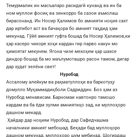
Темурмалик ин масъаларо расидагӣ кунанд ва ин ба
ном муллои фосиқ ва зинкорро ба сазои аъмолаш
бирасонанд. Ин Носир Ҳалимов бо амнияти ноҳия сахт
дар иртибот аст ва бачаҳора бо амният таҳдид ҳам
мекунад. Гӯйё амният гуфта бошад ба Носир Ҳалимов,ки
ҳар касеро чикоре хоҳи кардан гир парво накун мо
ҳимоятат мекунем. Ягона чизе мехоҳем ҳар шахсе
диндор бошад ба мо маълумоташро расон тамом, дигар
дар худат зелёни свет!
Нуробод
Ассалому алейкум ва раҳматуллоҳи ва баркотуҳу
домулло Муҳаммадиқболи Садриддин. Боз ҳам аз
Нуробод менависам. Барномаи навтонро тамошо
кардам ва ба ёдм зулми амниятиҳо зад, ки муллоҳоро
дашном мекард.
Ҳайдар дар ноҳияи Нуробод, дар Сафедчашма
началники амният мебошад. Беҳади бад муллоҳоро
дашном мекунад, муллоҳоро шум мебинад. Шогирдаш