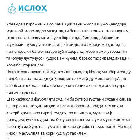
Хонандаи гиромии «
isloh.net
«! Доштани мисли шумо ҳаводору
муштарӣ моро водор мекунад,ки беш аз пеш саъю талош кунем,
то хоста ва тавақуъоти шумо бароварда бишавад. Афзоиши
шумораи шумо дустони азиз, ки сидқан ҳамроҳи мо ҳастед ва
низ онҳое,ки ба мо назари хуб надоранд, моро намегузорад, ки
такопуву ҷустуҷуҳои худро кам кунем, баракс таҳрик медиҳад,ки
кори бештар кунем.
Чуноне худи шумо ҳам мушоҳида намудед Ислоҳ минбари озоду
новобаста аст ва ҳақиқату воқеиятро мегӯяду менависад.Аз ин
сабаб аст, ки дар шабакаи маҷозии тоҷикӣ ҷойгоҳи хоси худро
ишғол кардааст.
Дар ҳафтсоли фаъолияти худ, ки ба хотири гуфтани сухани ҳақ ва
ошкор сохтани ҷиноятҳои мақомот борҳо мавриди ҳамлаҳои
ҳакерӣ ҳам қарор гирифтем,ҳеҷ гоҳ аз ин роҳ мунсариф
нашудем,чунки қудрат ва бозувони тавонои шумо муттакои мост
ва ба ҷуз аз Худо ва шумо пеши касе ҳисобот намедиҳем. Мо дар
иҷрои масъулият ва кори худ мустақилем.