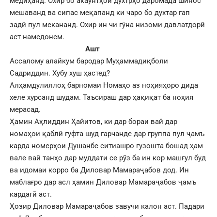
медиҳанд. Охир бо акаунтҳои духтрҳо даромада шинос
мешаванд ва сипас меқапанд ки чаро бо духтар гап
задӣ пул мекананд. Охир ин чи гӯна низоми давлатдорӣ
аст намедонем.
Ашт
Ассалому алайкум бародар Муҳаммадиқболи
Садриддин. Хубу хуш ҳастед?
Алҳамдулиллоҳ барномаи Номаҳо аз ноҳияҳоро дида
хеле хурсанд шудам. Таъсираш дар ҳақиқат ба ноҳия
мерасад.
Ҳамин Аҳлиддин Ҳайитов, ки дар бораи вай дар
номаҳои қаблӣ гуфта шуд гарчанде дар группа пул ҷамъ
карда номерҳои Душанбе ситиашро гузошта бошад ҳам
вале вай танҳо дар муддати се рӯз ба ин кор машғул буд
ва идомаи корро ба Диловар Мамараҷабов дод. Ин
маблағро дар асл ҳамин Диловар Мамараҷабов ҷамъ
кардагӣ аст.
Ҳозир Диловар Мамараҷабов завучи калон аст. Падари