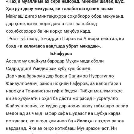
«
Паҳ
и муаллима аҳ серӣ надорад. Миёном шалақ шуд.
Ҳар рӯз дору мехурам, ки талаботша қонеъ кнам»
Майлаш дигар минтақаҳора соҳибкоро обод мекунанд,
дар ҳоле, ки ин кори давлат аст ва набояд
соҳибкорҳоро ба ин корҳо маҷбур кард.
Рост гуфтаанд Тоҷиддин Пиров ва Анвари текстил, ки
бояд
«и калағавса вақтшда убрат мекадан».
Б.Ғафуров
Ассалому алайкум бародар Муҳаммадиқболи
Садриддин! Умедворам хубу хуш бошед.
Дар чанд барнома дар бораи Салимов Нусратулло
Файзуллоевич, раиси ноҳияи Ғафуров, аз калонтарин
навоҳии Тоҷикистон гуфта будем. Тибқи маълумотҳое,
ки аз ҳукумати ноҳия ба дасти мо расид Нусратулло
Файзуллоевич, ки худро дар ноҳия шоҳу табъашро вазир
медонад аз чанд нафар хафа шудааст ва шубҳа карда
истодааст, ки шояд ҳаминҳо ба
«Ислоҳ»
гапҳоро равон
кардаанд. Яке аз онҳо котибааш Мунирахон аст. Ин