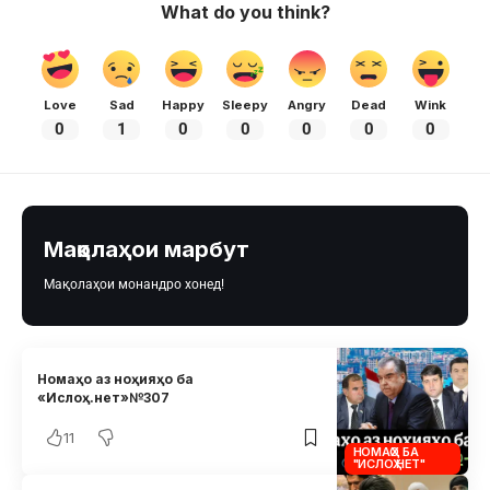
What do you think?
Love
Sad
Happy
Sleepy
Angry
Dead
Wink
0
1
0
0
0
0
0
Мақолаҳои марбут
Мақолаҳои монандро хонед!
Номаҳо аз ноҳияҳо ба
«Ислоҳ.нет»№307
11
НОМАҲО БА
"ИСЛОҲ.НЕТ"