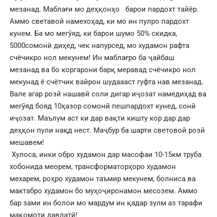
мезанад. Маблағи мо деҳқонҳо барои пардохт тайёр.
Аммо светавой намехоҳад, ки мо ин пулро пардохт
кунем. Ба мо мегӯяд, ки барои шумо 50% скидка,
5000сомонӣ диҳед, чек напурсед, мо худамон рафта
счёчикро нол мекунем! Ин маблағро ба ҷайбаш
мезанад ва бо коргарони барқ меравад счёчикро нол
мекунад ё счётчик вайрон шудаааст гуфта нав мезанад.
Вале агар розӣ нашавӣ соли дигар иҷозат намедиҳад ва
мегӯяд бояд 10ҳазор сомонӣ пешпардохт кунед, сонӣ
иҷозат. Маълум аст ки дар вақти кишту кор дар дар
деҳқон пули нақд нест. Маҷбур ба шарти световой розӣ
мешавем!
Хулоса, инки обро худамон дар масофаи 10-15км труба
хобонида меорем, трансформаторҳоро худамон
мехарем, роҳро худамон таъмир мекунем, болниса ва
мактабро худамон бо муҳоҷиронамон месозем. Аммо
бар зами ин болои мо мардум ин қадар зулм аз тарафи
мақомоти давлатӣ!