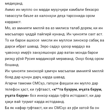
медиҳанд.
Аммо ин мулло он марди муҳоҷири камбали бекасро
тавассути баъзе аз калонҳои деҳа тарсонида ором
кардааст.
Мо, аз амнияти миллӣ ва аз милиса талаб дорем, ки ин
масъаларо ҷиддӣ пайгирӣ кунанд. Ин ҷинояти сахт аст.
То ки барои ашхосе мисли ин муллои зинокор сабақ ва
дарси ибрат шавад. Зеро садҳо ҳазор мардҳо ва
ҷавонҳо имрӯз занҳояшонро дар ватан монда барои
ризқу рӯзӣ Русия мардикорӣ мераванд. Онҳо бояд ором
бошанд.
Ин ҷинояти зинокорӣ ҳамчун масъалаи амниятӣ миллӣ
бояд дар қонун дарҷ карда шавад.
Агарчи тамоми СМСҳо, гапҳои фаҳшои ин мулло дар
телефон ҳаст, ки гуфтааст,
«к**та бухрум, иҷата бхрум,
уҷата бхрум»
боз инкор карда гуфта истодааст, ки дар
ҳақи вай туҳмат карда истодаанд.
Ба як нафар гуфтааст, ки ин СМСҳо аз рӯи хатоӣ ба он