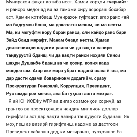
Мунирахон фақат котиба нест. Ҳамаи корҳои
«черний»-
и раисро медонад ва аз тамоми сиру асрораш бохабар
аст. Ҳамин котибааш Мунирахон гуфтааст, агар раис
«ай
ма бадгумон боша, ма доказатш мекнм, ки ма нестм.
Ма, ки мегуфтм кору борои раиса, оли кайҳо раис бари
Зайд Саид мерафт. Манам беақл нестм. Ҳамаи
движенияҳои кадагии раиса чи да вақти вазири
тандурустӣ бданш, чи да вақти раиси ноҳияи Синои
шаҳри Душанбе бданш ва чи ҳозир, копия када
мондестам. Агар яке мара убрат каданӣ шава ё кна, ма
дар дасти одами боваринокм додагийм, сразу
Прокуратураи Генералӣ, Коррупция, Президент,
Рустамда рои мекна, ана ба гуҳша гашта мехра».
Я ай ЮНИСЕФу WFP ва дигар созмонҳои хориҷӣ, аз
грантҳо ва проектҳояшон чандин миллион доллар
гирифтагӣ аст дар вақти вазири тандурустӣ буданаш. Як
моҳ пеш аз вазирӣ гирифтанш, кадоме аз дастгоҳи
Президент хабараш дод, ки мегиранат, пулҳояшро ба