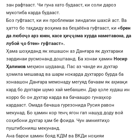
зан рафтааст. Чи гуна хато будааст, ки соли дароз
мукотиба карда будааст.
Боз гуфтааст, ки ин проблемаи зиндагии шахсӣ аст. Ва
ҳатто бо таҳдиду воҳима ва беҳаёёна гуфтааст, ки
«брен
да любоҷо арз кнен, касе ҳиҷҷома хурда наметавона, да
лубой ҷо бтен» гуфтааст».
Ҳама шоҳиданд як хешашон аз Данғара як духтараки
зардинаи русмонанд доштаанд. Ба хонаи ҳамин
Носир
Ҳалимов
меҳмон шудаанд. Пас аз чанде ин духтар
ҳомила мешавад ва шарм нокарда духтарро бурда ба
хонаашон Данғара мемонаду мегуяд бачаам як аҳмақи
кард бо духтари шумо хай мебахшен. Дар ҳоле худаш ин
корро бо он духтар карда ва бачаашро гунаҳкор
кардааст. Омада бачаша гурезонида Русия равон
мекунад. Бо ҳамин кор тенҷ ягон гап нашуд доду вой
соҳибони духтар ҳам бе фоида. Чун амниятиҳо
пуштибонияш мекунанд.
Ана барои ҳамин бояд КДМ ва ВКДи ноҳияи