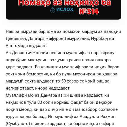
Нашри имрӯзаи барнома аз номаҳои мардум аз навоҳии
Деваштич, Данғара, Ғафуров,Темурмалик, Нуробод ва
Ашт омода шудааст.
Аз Деваштич-Ғончии пешина муаллиф аз порагириву
порахӯрии масъулин, аз ҷумла раиси ноҳия ошкоро
ҳарф задааст. Ба навиштаи муаллиф раиси ноҳия барои
сохтмони беморхона, ки бо пули муҳоҷирон ва ҳашари
мардумӣ сохта шудааст, то 50 ҳазор сомонӣ ришва
нагирифтааст, иҷоза надодааст.
Муаллифи мо аз Данғара аз он шиква кардааст, ки
Раҳмонов тӯли 33 соли кориаш фақат ба он деҳаҳои
ноҳия меояд, ки дар онҷо ин ё он мансабдор сохтмоне
дуруст карда бошад. Ин муаллиф аз Асадулло Раҳмон
(Сумбулоғо) шикоят кардааст, ки барномаҳои сафари