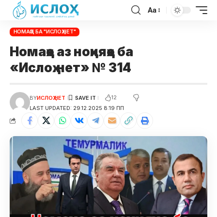
Aa
НОМАҲО БА "ИСЛОҲ.НЕТ"
Номаҳо аз ноҳияҳо ба
«Ислоҳ.нет» № 314
12
BY
ИСЛОҲ НЕТ
LAST UPDATED: 29.12.2025 8:19 ПП