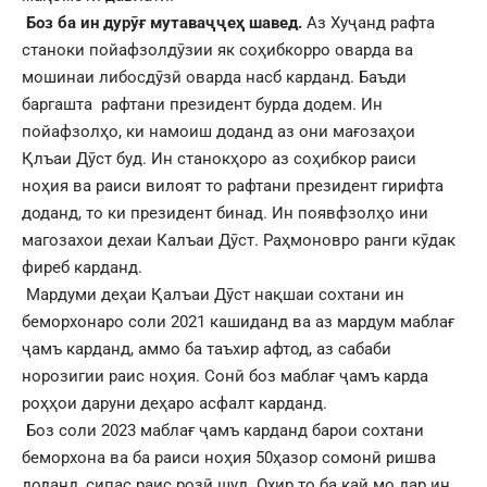
Боз ба ин дурӯғ мутаваҷҷеҳ шавед.
Аз Хуҷанд рафта
станоки пойафзолдӯзии як соҳибкорро оварда ва
мошинаи либосдӯзӣ оварда насб карданд. Баъди
баргашта рафтани президент бурда додем. Ин
пойафзолҳо, ки намоиш доданд аз они мағозаҳои
Қлъаи Дӯст буд. Ин станокҳоро аз соҳибкор раиси
ноҳия ва раиси вилоят то рафтани президент гирифта
доданд, то ки президент бинад. Ин появфзолҳо ини
магозахои дехаи Калъаи Дӯст. Раҳмоновро ранги кӯдак
фиреб карданд.
Мардуми деҳаи Қалъаи Дӯст нақшаи сохтани ин
беморхонаро соли 2021 кашиданд ва аз мардум маблағ
ҷамъ карданд, аммо ба таъхир афтод, аз сабаби
норозигии раис ноҳия. Сонӣ боз маблағ ҷамъ карда
роҳҳои даруни деҳаро асфалт карданд.
Боз соли 2023 маблағ ҷамъ карданд барои сохтани
беморхона ва ба раиси ноҳия 50ҳазор сомонӣ ришва
доданд, сипас раис розӣ шуд. Охир то ба кай мо дар ин