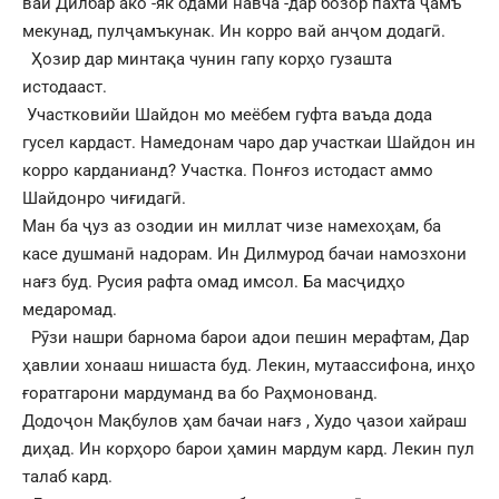
вай Дилбар ако -як одами навча -дар бозор пахта ҷамъ
мекунад, пулҷамъкунак. Ин корро вай анҷом додагӣ.
Ҳозир дар минтақа чунин гапу корҳо гузашта
истодааст.
Участковийи Шайдон мо меёбем гуфта ваъда дода
гусел кардаст. Намедонам чаро дар участкаи Шайдон ин
корро карданианд? Участка. Понғоз истодаст аммо
Шайдонро чиғидагӣ.
Ман ба ҷуз аз озодии ин миллат чизе намехоҳам, ба
касе душманӣ надорам. Ин Дилмурод бачаи намозхони
нағз буд. Русия рафта омад имсол. Ба масҷидҳо
медаромад.
Рӯзи нашри барнома барои адои пешин мерафтам, Дар
ҳавлии хонааш нишаста буд. Лекин, мутаассифона, инҳо
ғоратгарони мардуманд ва бо Раҳмонованд.
Додоҷон Мақбулов ҳам бачаи нағз , Худо ҷазои хайраш
диҳад. Ин корҳоро барои ҳамин мардум кард. Лекин пул
талаб кард.