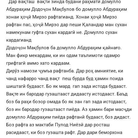
Дар вақташ вақти зинда будани раҳматӣ домулло
Абдураҳим Додоҷон Мақбулов бо домулло Абдураҳим
хонаи ҳоҷӣ Мирзо рафтагианд. Хонаи ҳоҷӣ Мирзо
рафтан пас, ҳоҷӣ Мирзо дар пеши Қаландар ман сухан
намекунам гуфта сухан кардагӣ не. Домулло сухан
кардагианд
Додоҷон Мақбулов ба домулло Абдураҳим қайнағо.
Ман фикр мекардам, ки ин одам таълимоти одамро
грифтагӣ аммо хато кардаам.
Дирӯз намози ҷумъа рафтанба. Дар роҳ амниятие, ки
чанд нафарро чанд вақт пеш бурда буд ҳамин поида
шиштагӣ будааст. Бо як мард гап зада истода будааст.
Вақте ин бародар гузаштааст дидаасту истодааст. Баъд
боз ба раҳи бозор омада бо як зан гап зада истодааст,
боз ин бародар гузаштааст пиёда. Аз ҳамин бари масҷди
домулло Абдураҳим пиёда рафтанӣ будааст, боз дидаст.
Боз рафта аз мактаби Пулод Ниёзӣ дар росташ
расидааст, ки боз гузашта рафт. Дар дари беморхона