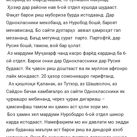
Ҳозир дар райони нав 6-ой отдел кушода шудааст.
Фақат барои риш мубориза бурда истодаанд. Дар
Однокласники мекобанд, аз Нуробод бошӣ, бароят
менависанд. Бо сайти духтарҳо аввал ҳамроҳат гап
мезананд. Баъд мегуянд сурат парто. Партофтӣ, дар
Русия бошӣ, тамом, вой бар ҳолат.
Аз мардуми Муҷахарф чанд касро фарёд карданд ба 6-
ой отдел. Барои онки дар Одноклассники дар Русия
будааст. Як ҷавон риш доштааст ва як муллои афғонро
лайк мондааст. 20 ҳазор сомониашро гирифтанд.
Аз қишлоқи Қаланак, аз Тутхор, аз Шашволон, аз
Сайдон бачаи камбағалро аз сайти Одноклассники як
ҷураашро мебинанд, через ҷураи дигариаш –
ҳамсинфаш тамом ин ҳамин аст ҳоли зори мо.
Боз ҳамин хел мардуми Нурободро 6-ой отдел шикор
карда истодааст. Намефаҳмем мо ин давлати мо зидди
дин буданаш маълум аст барои риш ва диндорӣ азоб