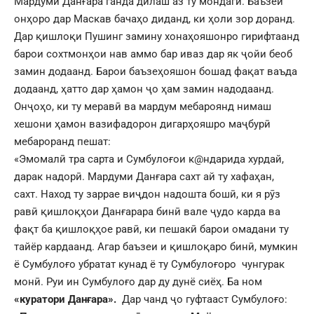
Мардуми Данғара ганда дилаш аз ту мондагӣ. Баъзеи
онҳоро дар Маскав бачаҳо диданд, ки ҳоли зор доранд.
Дар қишлоқи Пушинг замину хонаҳояшонро гирифтаанд
барои сохтмонҳои нав аммо бар иваз дар як ҷойи беоб
замин додаанд. Барои баъзеҳояшон бошад фақат ваъда
додаанд, ҳатто дар ҳамон ҷо ҳам замин надодаанд.
Онҷоҳо, ки ту меравӣ ва мардум мебароянд нимаш
хешони ҳамон вазифадорон дигарҳояшро маҷбурӣ
мебароранд пешат:
«Эмомалӣ тра сарта и Сумбулоғои к@ндарида хурдай,
дарак надорӣ. Мардуми Данғара сахт ай ту хафаҳан,
сахт. Наход ту заррае виҷдон надошта бошӣ, ки я рӯз
равӣ қишлоқҳои Данғарара бинӣ вале ҷудо карда ва
фақт ба қишлоқҳое равӣ, ки пешакӣ барои омадани ту
тайёр кардаанд. Агар баъзеи и қишлоқаро бинӣ, мумкин
ё Сумбулоғо убратат кунад ё ту Сумбулоғоро чунгурак
монӣ. Руи ин Сумбулоғо дар ду дунё сиёҳ. Ба ном
«куратори Данғара».
Дар чанд ҷо гуфтааст Сумбулоғо: