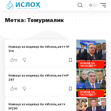
Метка:
Темурмалик
Номаҳо аз ноҳияҳо ба «Ислоҳ.нет» №
314
12
НОМАҲО БА
"ИСЛОҲ.НЕТ"
Номаҳо аз ноҳияҳо ба «Ислоҳ.нет»№
297
10
НОМАҲО БА
"ИСЛОҲ.НЕТ"
Номаҳо аз ноҳияҳо ба «Ислоҳ.нет»
№230