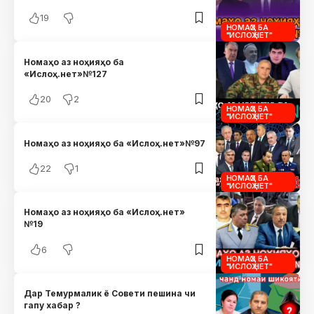
19
НОМАҲО БА
"ИСЛОҲ.НЕТ"
Номаҳо аз ноҳияҳо ба
«Ислоҳ.нет»№127
20
2
НОМАҲО БА
"ИСЛОҲ.НЕТ"
Номаҳо аз ноҳияҳо ба «Ислоҳ.нет»№97
22
1
НОМАҲО БА
"ИСЛОҲ.НЕТ"
Номаҳо аз ноҳияҳо ба «Ислоҳ.нет»
№19
6
НОМАҲО БА
"ИСЛОҲ.НЕТ"
Дар Темурмалик ё Совети пешина чи
гапу хабар ?