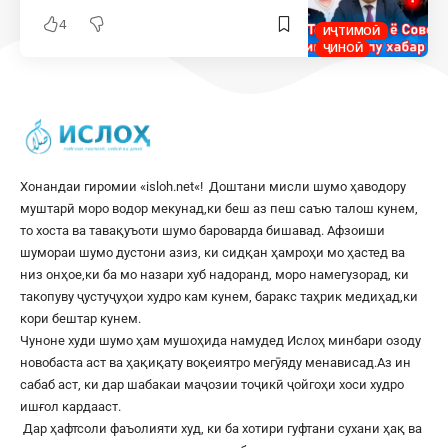
4
ИҶТИМОӢ
ҶИНОӢ
Хонандаи гиромии «
isloh.net
«! Доштани мисли шумо ҳаводору
муштарӣ моро водор мекунад,ки беш аз пеш саъю талош кунем,
то хоста ва тавақуъоти шумо бароварда бишавад. Афзоиши
шумораи шумо дустони азиз, ки сидқан ҳамроҳи мо ҳастед ва
низ онҳое,ки ба мо назари хуб надоранд, моро намегузорад, ки
такопуву ҷустуҷуҳои худро кам кунем, баракс таҳрик медиҳад,ки
кори бештар кунем.
Чуноне худи шумо ҳам мушоҳида намудед Ислоҳ минбари озоду
новобаста аст ва ҳақиқату воқеиятро мегӯяду менависад.Аз ин
сабаб аст, ки дар шабакаи маҷозии тоҷикӣ ҷойгоҳи хоси худро
ишғол кардааст.
Дар ҳафтсоли фаъолияти худ, ки ба хотири гуфтани сухани ҳақ ва