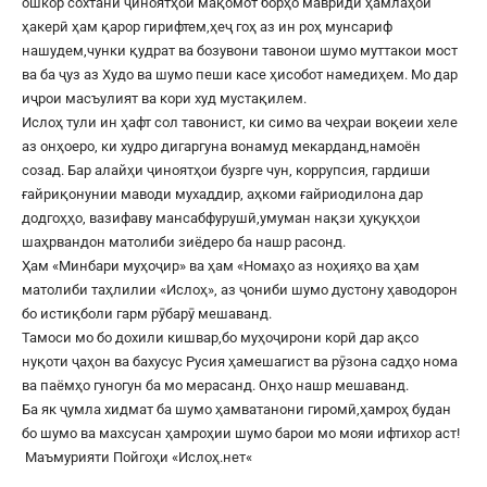
ошкор сохтани ҷиноятҳои мақомот борҳо мавриди ҳамлаҳои
ҳакерӣ ҳам қарор гирифтем,ҳеҷ гоҳ аз ин роҳ мунсариф
нашудем,чунки қудрат ва бозувони тавонои шумо муттакои мост
ва ба ҷуз аз Худо ва шумо пеши касе ҳисобот намедиҳем. Мо дар
иҷрои масъулият ва кори худ мустақилем.
Ислоҳ тули ин ҳафт сол тавонист, ки симо ва чеҳраи воқеии хеле
аз онҳоеро, ки худро дигаргуна вонамуд мекарданд,намоён
созад. Бар алайҳи ҷиноятҳои бузрге чун, коррупсия, гардиши
ғайриқонунии маводи мухаддир, аҳкоми ғайриодилона дар
додгоҳҳо, вазифаву мансабфурушӣ,умуман нақзи ҳуқуқҳои
шаҳрвандон матолиби зиёдеро ба нашр расонд.
Ҳам «Минбари муҳоҷир» ва ҳам «Номаҳо аз ноҳияҳо ва ҳам
матолиби таҳлилии «Ислоҳ», аз ҷониби шумо дустону ҳаводорон
бо истиқболи гарм рӯбарӯ мешаванд.
Тамоси мо бо дохили кишвар,бо муҳоҷирони корӣ дар ақсо
нуқоти ҷаҳон ва бахусус Русия ҳамешагист ва рӯзона садҳо нома
ва паёмҳо гуногун ба мо мерасанд. Онҳо нашр мешаванд.
Ба як ҷумла хидмат ба шумо ҳамватанони гиромӣ,ҳамроҳ будан
бо шумо ва махсусан ҳамроҳии шумо барои мо мояи ифтихор аст!
Маъмурияти Пойгоҳи «
Ислоҳ.нет
«