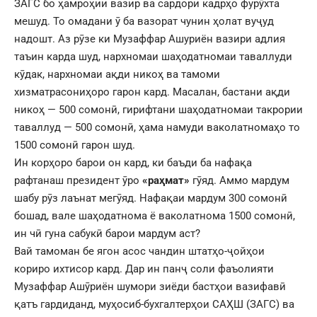
ЗАГС бо ҳамроҳии вазир ва сардори кадрҳо фурӯхта
мешуд. То омадани ӯ ба вазорат чунин ҳолат вуҷуд
надошт. Аз рӯзе ки Музаффар Ашуриён вазири адлия
таъин карда шуд, нархномаи шаҳодатномаи таваллуди
кӯдак, нархномаи ақди никоҳ ва тамоми
хизматрасониҳоро гарон кард. Масалан, бастани ақди
никоҳ — 500 сомонӣ, гирифтани шаҳодатномаи такрории
таваллуд — 500 сомонӣ, ҳама намуди ваколатномаҳо то
1500 сомонӣ гарон шуд.
Ин корҳоро барои он кард, ки баъди ба нафақа
рафтанаш президент ӯро
«раҳмат»
гӯяд. Аммо мардум
шабу рӯз лаънат мегӯяд. Нафақаи мардум 300 сомонӣ
бошад, вале шаҳодатнома ё ваколатнома 1500 сомонӣ,
ин чӣ гуна сабукӣ барои мардум аст?
Вай тамоман бе ягон асос чандин штатҳо-ҷойҳои
кориро ихтисор кард. Дар ин панҷ соли фаъолияти
Музаффар Ашӯриён шумори зиёди бастҳои вазифавӣ
қатъ гардиданд, муҳосиб-бухгалтерҳои САҲШ (ЗАГС) ва