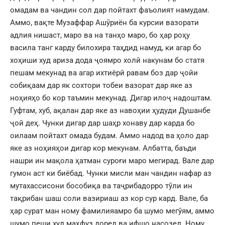
омадам ва чандин сол дар пойтахт фаъолият намудам.
Аммо, вақте Музаффар Ашӯриён ба курсии вазорати
адлия нишаст, маро ва на танҳо маро, бо ҳар роҳу
васила танг карду билохира таҳдид намуд, ки агар бо
хоҳиши худ ариза дода ҷоямро холӣ накунам бо статя
пешам мекунад ва агар ихтиёрӣ равам боз дар ҷойи
собиқаам дар як сохтори тобеи вазорат дар яке аз
ноҳияҳо бо кор таъмин мекунад. Дигар илоҷ надоштам.
Гуфтам, хуб, ақалан дар яке аз навоҳии ҳудуди Душанбе
ҷой деҳ. Чунки дигар дар шаҳр хонаву дар карда бо
оилаам пойтахт омада будам. Аммо надод ва ҳоло дар
яке аз ноҳияҳои дигар кор мекунам. Албатта, баъди
нашри ин мақола ҳатман суроғи маро мегирад. Вале дар
гумон аст ки биёбад. Чунки мисли ман чандин нафар аз
мутахассисони бособиқа ва таҷрибадорро тӯли ин
тақрибан шаш соли вазириаш аз кор сур кард. Вале, ба
ҳар сурат ман ному фамилияамро ба шумо мегӯям, аммо
шумо пеши худ маҳфуз доред ва ифшо насозед. Ному