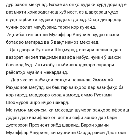
дур равон мекунад. Баъзе аз онҳо кудаки хурд доранд ё
вазъияти хонаводагиаш хуб нест, аз шавҳараш ҷудо
шуда тарбияти кудаки хурдсол дорад. Онҳо дигар дар
чунин ҳолат маҷбуранд тарки кор кунанд.
Аҷоибаш ин аст ки Музаффар Ашӯриён худро шахси
ботақво мегирад ва 5 вақт намоз мехонад.
Дар давраи Рустами Шоҳмурод, вазири пешина дар
вазорат ин хел тақсими вазифа набуд, чунки ӯ шахси
басавод буд. Интихобу таъйини кадрҳоро сардори
раёсатҳо муайян мекарданд.
Дар яке аз паёмҳои солҳои пешинаш Эмомалӣ
Раҳмонов мегӯяд, ки бештар занҳоро дар вазифаҳо ба
кор гиред, мардҳоро озод намоед, аммо Рустами
Шоҳмурод инро иҷро накард.
Мо гумон мекунем, ки мақсади шумори занҳоро афзоиш
додан дар вазифаҳо он аст ки сафи занҳо дар бари
духтарҳои Презиент зиёд шаванд. Барои ҳамин
Музаффар Ашӯриён, ки муовини Озода, раиси Дастгоҳи