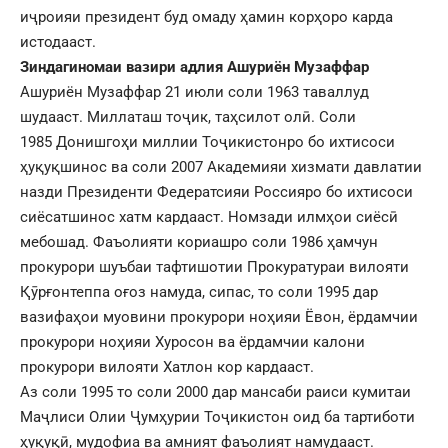
иҷроияи президент буд омаду ҳамин корҳоро карда
истодааст.
Зиндагиномаи вазири адлия Ашуриён Музаффар
Ашуриён Музаффар 21 июли соли 1963 таваллуд
шудааст. Миллаташ тоҷик, таҳсилот олӣ. Соли
1985
Донишгоҳи миллии Тоҷикистонро
бо ихтисоси
ҳуқуқшинос ва соли 2007 Академияи хизмати давлатии
назди Президенти Федератсияи Россияро бо ихтисоси
сиёсатшинос хатм кардааст. Номзади илмҳои сиёсӣ
мебошад. Фаъолияти кориашро соли 1986 ҳамчун
прокурори шуъбаи тафтишотии Прокуратураи вилояти
Қӯрғонтеппа оғоз намуда, сипас, то соли 1995 дар
вазифаҳои муовини прокурори ноҳияи Ёвон, ёрдамчии
прокурори ноҳияи Хуросон ва ёрдамчии калони
прокурори вилояти Хатлон кор кардааст.
Аз соли 1995 то соли 2000 дар мансаби раиси кумитаи
Маҷлиси Олии Ҷумҳурии Тоҷикистон оид ба тартиботи
ҳуқуқӣ, мудофиа ва амният фаъолият намудааст.