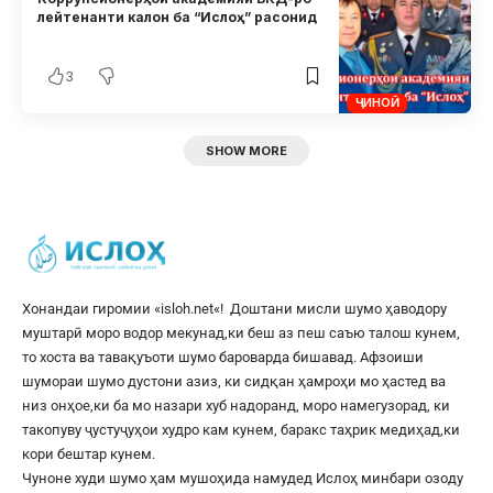
лейтенанти калон ба “Ислоҳ” расонид
3
ҶИНОӢ
SHOW MORE
Хонандаи гиромии «
isloh.net
«! Доштани мисли шумо ҳаводору
муштарӣ моро водор мекунад,ки беш аз пеш саъю талош кунем,
то хоста ва тавақуъоти шумо бароварда бишавад. Афзоиши
шумораи шумо дустони азиз, ки сидқан ҳамроҳи мо ҳастед ва
низ онҳое,ки ба мо назари хуб надоранд, моро намегузорад, ки
такопуву ҷустуҷуҳои худро кам кунем, баракс таҳрик медиҳад,ки
кори бештар кунем.
Чуноне худи шумо ҳам мушоҳида намудед Ислоҳ минбари озоду