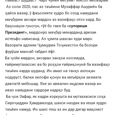
пайваст шудааст. Чаро чунин мегӯям? Мисол меоварам.
Аз соли 2020, пас аз таъйини Музаффар Ашуриён ба
ҳайси вазир, ӯ фаъолияти худро бо озод намудани
маҷбурии аксари мардон аз вазифаҳо оғоз кард. Бо
баҳонаҳои гуногун, гӯё бо такя ба
«супориши
Президент»,
мардонро маҷбур мекарданд аризаи
истеъфо нависанд. Аз ҷумла шахсан худи маро.
Вазорати адлияи Ҷумҳурии Тоҷикистон ба бозори
фурӯши мансаб табдил ёфт.
Ба ҷойи мардон, аксаран занҳои ноозмуда,
ғайримутахассис ва бо роҳҳои ғайриқонунӣ ба вазифаҳо
таъйин карда шуданд. Ин амал на танҳо ахлоқан
нодуруст, балки хилофи қонун ва меъёрҳои хизмати
давлатӣ мебошад. Яке аз аввалин иқдоми вазир ин
иваз намудани сардори кадрҳо буд.
Ба ҷои Зафар, як кадри коркушта ва мутаххасиси соҳа
Сироҷиддин Ҳамдамзода, шахси наздик ва хеши худро
таъйин намуд. Ин шахс пеш аз ин дар дигар мақомот