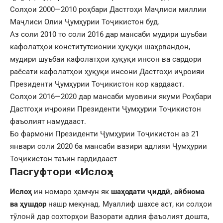
Солҳои 2000—2010 роҳбари Дастгоҳи Маҷлиси миллии
Маҷлиси Олии Ҷумҳурии Тоҷикистон буд.
Аз соли 2010 то соли 2016 дар мансаби мудири шуъбаи
кафолатҳои конститутсионии ҳуқуқи шаҳрвандон,
мудири шуъбаи кафолатҳои ҳуқуқи инсон ва сардори
раёсати кафолатҳои ҳуқуқи инсони Дастгоҳи иҷроияи
Президенти Ҷумҳурии Тоҷикистон кор кардааст.
Солҳои 2016—2020 дар мансаби муовини якуми Роҳбари
Дастгоҳи иҷроияи Президенти Ҷумҳурии Тоҷикистон
фаъолият намудааст.
Бо фармони Президенти Ҷумҳурии Тоҷикистон аз 21
январи соли 2020 ба мансаби вазири адлияи Ҷумҳурии
Тоҷикистон таъин гардидааст
Пасгуфтори «Ислоҳ»
Ислоҳ
ин номаро ҳамчун як
шаҳодати ҷиддӣ, айбнома
ва ҳушдор
нашр мекунад. Муаллиф шахсе аст, ки солҳои
тӯлонӣ дар сохторҳои Вазорати адлия фаъолият дошта,