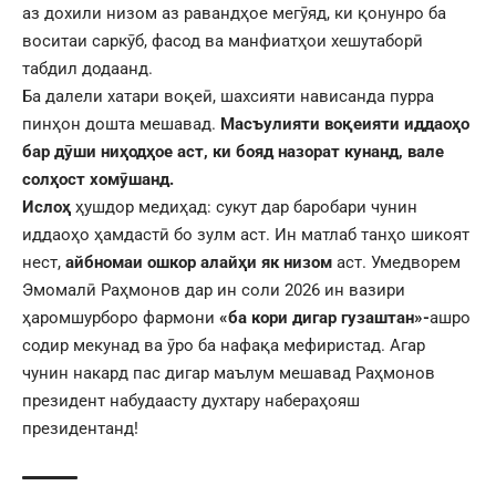
аз дохили низом аз равандҳое мегӯяд, ки қонунро ба
воситаи саркӯб, фасод ва манфиатҳои хешутаборӣ
табдил додаанд.
Ба далели хатари воқеӣ, шахсияти нависанда пурра
пинҳон дошта мешавад.
Масъулияти воқеияти иддаоҳо
бар дӯши ниҳодҳое аст, ки бояд назорат кунанд, вале
солҳост хомӯшанд.
Ислоҳ
ҳушдор медиҳад: сукут дар баробари чунин
иддаоҳо ҳамдастӣ бо зулм аст. Ин матлаб танҳо шикоят
нест,
айбномаи ошкор алайҳи як низом
аст. Умедворем
Эмомалӣ Раҳмонов дар ин соли 2026 ин вазири
ҳаромшурборо фармони
«ба кори дигар гузаштан»-
ашро
содир мекунад ва ӯро ба нафақа мефиристад. Агар
чунин накард пас дигар маълум мешавад Раҳмонов
президент набудаасту духтару набераҳояш
президентанд!