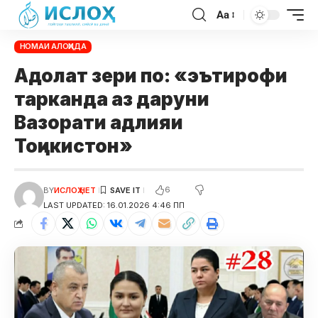
Aa
НОМАИ АЛОҲИДА
Адолат зери по: «эътирофи
тарканда аз даруни
Вазорати адлияи
Тоҷикистон»
6
BY
ИСЛОҲ НЕТ
LAST UPDATED: 16.01.2026 4:46 ПП