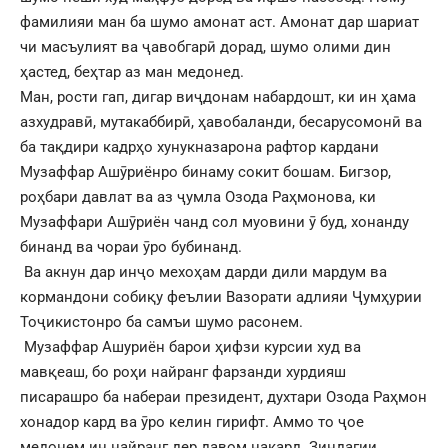
фамилияи ман ба шумо амонат аст. Амонат дар шариат
чи масъулият ва ҷавобгарӣ дорад, шумо олими дин
ҳастед, беҳтар аз ман медонед.
Ман, рости гап, дигар виҷдонам набардошт, ки ин ҳама
азхудравӣ, мутакаббирӣ, ҳавобаланди, бесарусомонӣ ва
ба тақдири кадрҳо хунукназарона рафтор кардани
Музаффар Ашӯриёнро бинаму сокит бошам. Бигзор,
роҳбари давлат ва аз ҷумла Озода Раҳмонова, ки
Музаффари Ашӯриён чанд сол муовини ӯ буд, хонанду
бинанд ва чораи ӯро бубинанд.
Ва акнун дар инҷо мехоҳам дарди дили мардум ва
кормандони собиқу феълии Вазорати адлияи Ҷумҳурии
Тоҷикистонро ба самъи шумо расонем.
Музаффар Ашуриён барои ҳифзи курсии худ ва
мавқеаш, бо роҳи найранг фарзанди хурдияш
писарашро ба набераи президент, духтари Озода Раҳмон
хонадор кард ва ӯро келин гирифт. Аммо то ҷое
медонем ин найранг дер давом накард. Зиндагии