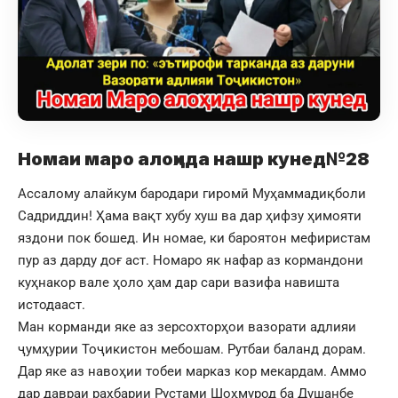
Номаи маро алоҳида нашр кунед№28
Ассалому алайкум бародари гиромӣ Муҳаммадиқболи
Садриддин! Ҳама вақт хубу хуш ва дар ҳифзу ҳимояти
яздони пок бошед. Ин номае, ки бароятон мефиристам
пур аз дарду доғ аст. Номаро як нафар аз кормандони
куҳнакор вале ҳоло ҳам дар сари вазифа навишта
истодааст.
Ман корманди яке аз зерсохторҳои вазорати адлияи
ҷумҳурии Тоҷикистон мебошам. Рутбаи баланд дорам.
Дар яке аз навоҳии тобеи марказ кор мекардам. Аммо
дар давраи раҳбарии Рустами Шоҳмурод ба Душанбе