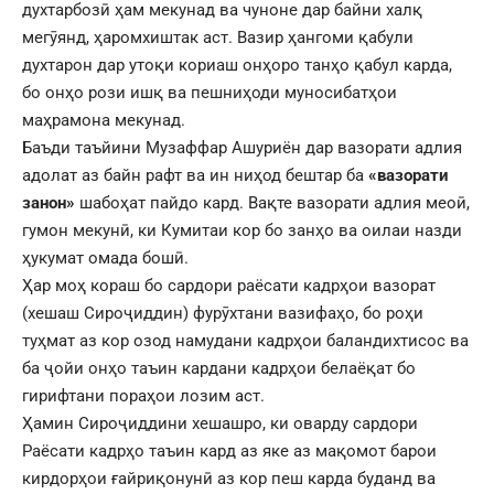
духтарбозӣ ҳам мекунад ва чуноне дар байни халқ
мегӯянд, ҳаромхиштак аст. Вазир ҳангоми қабули
духтарон дар утоқи кориаш онҳоро танҳо қабул карда,
бо онҳо рози ишқ ва пешниҳоди муносибатҳои
маҳрамона мекунад.
Баъди таъйини Музаффар Ашуриён дар вазорати адлия
адолат аз байн рафт ва ин ниҳод бештар ба
«вазорати
занон»
шабоҳат пайдо кард. Вақте вазорати адлия меоӣ,
гумон мекунӣ, ки Кумитаи кор бо занҳо ва оилаи назди
ҳукумат омада бошӣ.
Ҳар моҳ кораш бо сардори раёсати кадрҳои вазорат
(хешаш Сироҷиддин) фурӯхтани вазифаҳо, бо роҳи
туҳмат аз кор озод намудани кадрҳои баландихтисос ва
ба ҷойи онҳо таъин кардани кадрҳои белаёқат бо
гирифтани пораҳои лозим аст.
Ҳамин Сироҷиддини хешашро, ки оварду сардори
Раёсати кадрҳо таъин кард аз яке аз мақомот барои
кирдорҳои ғайриқонунӣ аз кор пеш карда буданд ва