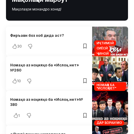
Мақолаҳои монандро хонед!
Фиръавн боз хоб дида аст?
ИҶТИМОӢ
30
СИЁСӢ
ҶИНОӢ
Номаҳо аз ноҳияҳо ба «Ислоҳ.нет»
№260
10
НОМАҲО БА
"ИСЛОҲ.НЕТ"
Номаҳо аз ноҳияҳо ба «Ислоҳ.нет»№
380
1
ДАР БОРАИ МО