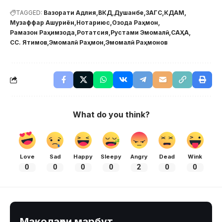
TAGGED:
Вазорати Адлия
ВКД
Душанбе
ЗАГС
КДАМ
Музаффар Ашуриён
Нотариюс
Озода Раҳмон
Рамазон Раҳимзода
Ротатсия
Рустами Эмомалӣ
САҲА
СС. Ятимов
Эмомалӣ Раҳмон
Эмомалӣ Раҳмонов
What do you think?
Love
Sad
Happy
Sleepy
Angry
Dead
Wink
0
0
0
0
2
0
0
Мақолаҳои марбут