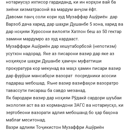
нотариусҳо ихтисор гардиданд, ки ин корҳои вай ба
зиёни хизматрасонӣ ва мардум анҷом ёфт.
Давоми панҷ соли кори худ Музаффар Ашӯриён дар
Варзоб дача харид, дар шаҳри Душанбе 5 хона, харид ва
дар ноҳияи Хуросони вилояти Хатлон беш аз 50 гектар
замини мардумро аз худ кардааст.
Музаффари Ашӯриён дар хешутаборбозӣ (непотизм)
усутхон надорад. Яке аз писарони вазир дар яке аз
ноҳияҳои шаҳри Душанбе ҳамчун муфаттиши
прокуратура кор мекунад ва маҳз ҳамин писари вазир
дар фурӯши мансабҳои вазорат посредники асосии
падараш мебошад. Яъне вазир вазифаҳои вазоратро
тавассути писараш ба савдо мезанад.
Як бародари вазир дар ноҳияи Рӯдакӣ сардори шуъбаи
экология аст ва аз кормандони ЗАГС ва нотариусҳо, ки
зертобеони вазорати адлия мебошанд бо ҳар баҳона
маблағ меситонад.
Вазри адлияи Тоҷикистон Музаффри Ашӯриён