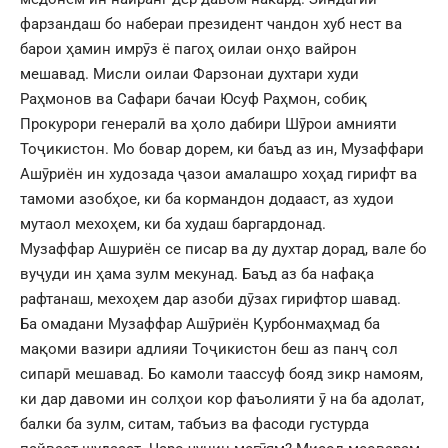
фарзандаш бо набераи президент чандон хуб нест ва
барои ҳамин имрӯз ё пагоҳ оилаи онҳо вайрон
мешавад. Мисли оилаи Фарзонаи духтари худи
Раҳмонов ва Сафари бачаи Юсуф Раҳмон, собиқ
Прокурори генералӣ ва ҳоло дабири Шӯрои амнияти
Тоҷикистон. Мо бовар дорем, ки баъд аз ин, Музаффари
Ашӯриён ин худозада ҷазои амалашро хоҳад гирифт ва
тамоми азобҳое, ки ба кормандон додааст, аз худои
мутаол мехоҳем, ки ба худаш баргардонад.
Музаффар Ашуриён се писар ва ду духтар дорад, вале бо
вуҷуди ин ҳама зулм мекунад. Баъд аз ба нафақа
рафтанаш, мехоҳем дар азоби дӯзах гирифтор шавад.
Ба омадани Музаффар Ашӯриён Қурбонмаҳмад ба
мақоми вазири адлияи Тоҷикистон беш аз панҷ сол
сипарӣ мешавад. Бо камоли таассуф бояд зикр намоям,
ки дар давоми ин солҳои кор фаъолияти ӯ на ба адолат,
балки ба зулм, ситам, табъиз ва фасоди густурда