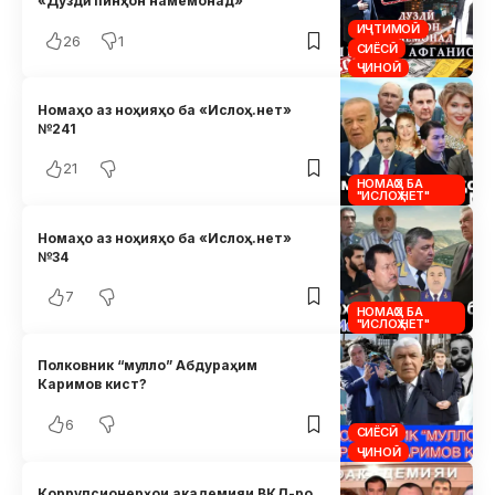
«Дуздӣ пинҳон намемонад»
ИҶТИМОӢ
26
1
СИЁСӢ
ҶИНОӢ
Номаҳо аз ноҳияҳо ба «Ислоҳ.нет»
№241
21
НОМАҲО БА
"ИСЛОҲ.НЕТ"
Номаҳо аз ноҳияҳо ба «Ислоҳ.нет»
№34
7
НОМАҲО БА
"ИСЛОҲ.НЕТ"
Полковник “мулло” Абдураҳим
Каримов кист?
6
СИЁСӢ
ҶИНОӢ
Коррупсионерҳои академияи ВКД-ро