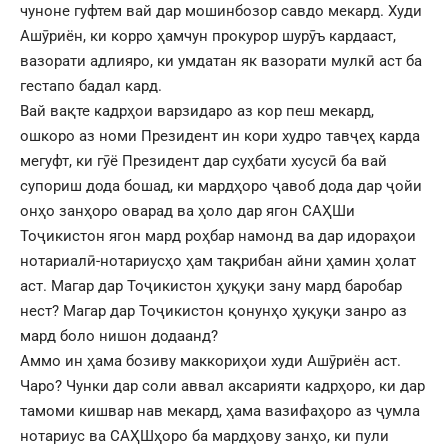
чуноне гуфтем вай дар мошинбозор савдо мекард. Худи
Ашӯриён, ки корро ҳамчун прокурор шурӯъ кардааст,
вазорати адлияро, ки умдатан як вазорати мулкӣ аст ба
гестапо бадал кард.
Вай вақте кадрҳои варзидаро аз кор пеш мекард,
ошкоро аз номи Президент ин кори худро тавҷеҳ карда
мегуфт, ки гӯё Президент дар суҳбати хусусӣ ба вай
супориш дода бошад, ки мардҳоро ҷавоб дода дар ҷойи
онҳо занҳоро оварад ва ҳоло дар ягон САҲШи
Тоҷикистон ягон мард роҳбар намонд ва дар идораҳои
нотариалӣ-нотариусҳо ҳам тақрибан айни ҳамин ҳолат
аст. Магар дар Тоҷикистон ҳуқуқи зану мард баробар
нест? Магар дар Тоҷикистон қонунҳо ҳуқуқи занро аз
мард боло нишон додаанд?
Аммо ин ҳама бозиву маккориҳои худи Ашӯриён аст.
Чаро? Чунки дар соли аввал аксарияти кадрҳоро, ки дар
тамоми кишвар нав мекард, ҳама вазифаҳоро аз ҷумла
нотариус ва САҲШҳоро ба мардҳову занҳо, ки пули