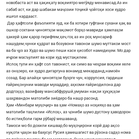
новобаста аст ва ҳақиқату воқеиятро мегӯяду менависад.Аз ин
сабаб аст, ки дар шабакаи маҷозии тоҷикӣ ҷойгоҳи хоси худро
ишғол кардааст.
Дар ҳафтсоли фаъолияти худ, ки ба хотири гуфтани сухани ҳақ ва
ошкор сохтани ҷиноятҳои мақомот борҳо мавриди ҳамлаҳои
ҳакерӣ ҳам қарор гирифтем,ҳеҷ гоҳ аз ин роҳ мунсариф
нашудем,чунки қудрат ва бозувони тавонои шумо муттакои мост
ва ба ҷуз аз Худо ва шумо пеши касе ҳисобот намедиҳем. Мо дар
иҷрои масъулият ва кори худ мустақилем.
Ислоҳ тули ин ҳафт сол тавонист, ки симо ва чеҳраи воқеии хеле
аз онҳоеро, ки худро дигаргуна вонамуд мекарданд,намоён
созад. Бар алайҳи ҷиноятҳои бузрге чун, коррупсия, гардиши
ғайриқонунии маводи мухаддир, аҳкоми ғайриодилона дар
додгоҳҳо, вазифаву мансабфурушӣ,умуман нақзи ҳуқуқҳои
шаҳрвандон матолиби зиёдеро ба нашр расонд.
Ҳам «Минбари муҳоҷир» ва ҳам «Номаҳо аз ноҳияҳо ва ҳам
матолиби таҳлилии «Ислоҳ», аз ҷониби шумо дустону ҳаводорон
бо истиқболи гарм рӯбарӯ мешаванд.
Тамоси мо бо дохили кишвар,бо муҳоҷирони корӣ дар ақсо
нуқоти ҷаҳон ва бахусус Русия ҳамешагист ва рӯзона садҳо нома