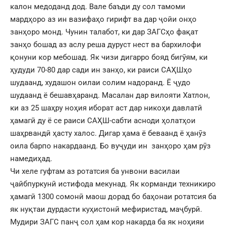
калон медоданд дод. Вале баъди ду сол тамоми
мардҳоро аз ин вазифаҳо гирифт ва дар ҷойи онҳо
занҳоро монд. Чунин талабот, ки дар ЗАГСҳо фақат
занҳо бошад аз аслу реша дуруст нест ва бархилофи
қонуни кор мебошад. Як чизи дигарро бояд бигӯям, ки
ҳудуди 70-80 дар сади ин занҳо, ки раиси САҲШҳо
шудаанд, худашон оилаи солим надоранд. Ё ҷудо
шудаанд ё бешавҳаранд. Масалан дар вилояти Хатлон,
ки аз 25 шаҳру ноҳия иборат аст дар никоҳи давлатӣ
ҳамагӣ ду ё се раиси САҲШ-сабти асноди ҳолатҳои
шаҳрвандӣ ҳасту халос. Дигар ҳама ё беваанд ё ҳанӯз
оила барпо накардаанд. Бо вуҷуди ин занҳоро ҳам рӯз
намедиҳад.
Чи хеле гуфтам аз ротатсия ба унвони василаи
ҷайбпуркунӣ истифода мекунад. Як корманди техникиро
ҳамагӣ 1300 сомонӣ маош дорад бо баҳонаи ротатсия ба
як нуқтаи дурдасти куҳистонӣ мефиристад, маҷбурӣ.
Мудири ЗАГС панҷ сол ҳам кор накарда ба як ноҳияи