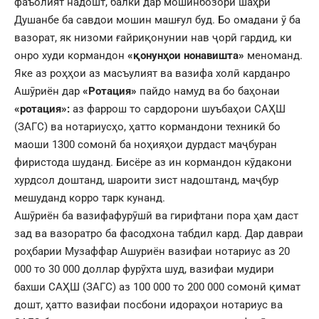
фаъолият надошт, балки дар мошинбозори шаҳри
Душанбе ба савдои мошин машғул буд. Бо омадани ӯ ба
вазорат, як низоми ғайриқонунии нав ҷорӣ гардид, ки
онро худи кормандон
«қонунҳои нонавишта»
меноманд.
Яке аз роҳҳои аз масъулият ва вазифа холӣ карданро
Ашӯриён дар
«Ротация»
пайдо намуд ва бо баҳонаи
«ротация»:
аз фаррош то сардорони шуъбаҳои САҲШ
(ЗАГС) ва нотариусҳо, ҳатто кормандони техникӣ бо
маоши 1300 сомонӣ ба ноҳияҳои дурдаст маҷбуран
фиристода шуданд. Бисёре аз ин кормандон кӯдакони
хурдсол доштанд, шароити зист надоштанд, маҷбур
мешуданд корро тарк кунанд.
Ашӯриён ба вазифафурӯшӣ ва гирифтани пора ҳам даст
зад ва вазоратро ба фасодхона табдил кард. Дар давраи
роҳбарии Музаффар Ашуриён вазифаи нотариус аз 20
000 то 30 000 доллар фурӯхта шуд, вазифаи мудири
бахши САҲШ (ЗАГС) аз 100 000 то 200 000 сомонӣ қимат
дошт, ҳатто вазифаи посбони идораҳои нотариус ва