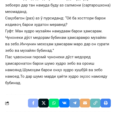
зебоеро дар тан намуда буду аз салмони (сартарошхона)
меомаданд.
Саҳобагон (раз) аз ӯ пурсиданд: “Оё ба хостгори барои
издивоҷ барои худатон меравед?
Гуфт: Ман худро музайян намудаам барои ҳамсарам.
Чунонеки дӯст медорам бубинам ҳамсарамро музайян
ва зебо.Инчунин мехоҳам ҳамсарам маро дар он сурати
зебо ва музайян бубинад.”
Пас ҷавонони гиромӣ чунонеки дӯст медоред
ҳамсаронатон барои шумо худро зебо ва ороиш
намоянд.Шумоҳам барои онҳо худро хушбӯй ва зебо
намоед.То дар шумо марди ҳаёти худро эҳсос намояду
бубинад.