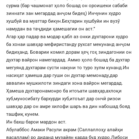
сурма (бар чашмонат ҳоло бошад он ороишеки сабаби
зиннати зан мегардад анҷом бидеҳ) Инчунин худро
хушбуй ва муаттар бикун.Беҳтарин хушбуйи ин вузӯ
намудан ва таҷдиди ҳамешагии он аст.”
Агар ҳар падар ва модар қабл аз онки духтарони худро
ба хонаи шавҳар мефиристанду рухсат мекунанд анҷом
бидиҳанд. Боварии комил дорам ҳеҷ гоҳ зиндагонии он
духтар вайрон намегардад. Аммо ҳоло бошад ба духтар
мегуянд духтарам сусти накуни то туро зулм кунанд.Ин
насиҳат ҳамеша дар гуши он духтар мемонаду,дар
аввалин мушкилоти зиндаги хона вайрон мегардад.
Ҳамеша духтаронамонро ба итоъати шавҳар,ахлоқи
хуб,муносибату бархурди хуб,итоъат дар ончӣ ризои
шавҳар дар он амре хилофи шаръ ва дин набошад бояд
ташфиқ кунем.
Ин бахш барои мардон аст.
Абулаббос Амаки Расули акрам (Саллаллоҳу алайҳи
васаллам) ро диданд музайян карда буд худро.Либоси