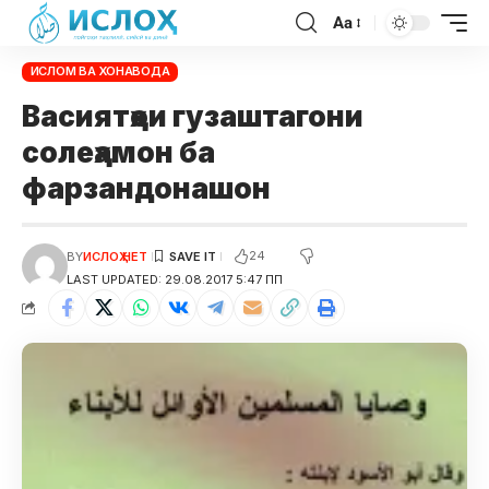
Aa
ИСЛОМ ВА ХОНАВОДА
Васиятҳои гузаштагони
солеҳамон ба
фарзандонашон
24
BY
ИСЛОҲ НЕТ
LAST UPDATED: 29.08.2017 5:47 ПП