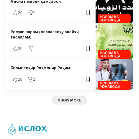
Адолат миёни ҳамсарон
29
1
ИСЛОМ ВА
ХОНАВОДА
Расули акрам (саллаллоҳу алайҳи
васаллам)
29
ИСЛОМ ВА
ХОНАВОДА
Бисмилоҳир Раҳмонир Раҳим.
28
2
ИСЛОМ ВА
ХОНАВОДА
SHOW MORE