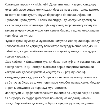
Хонандаи гиромии «
isloh.net
«! Доштани мисли шумо ҳаводору
муштарӣ моро водор мекунад,ки беш аз пеш саъю талош кунем,
то хоста ва тавақуъоти шумо бароварда бишавад. Афзоиши
шумораи шумо дустони азиз, ки сидқан ҳамроҳи мо ҳастед ва
низ онҳое,ки ба мо назари хуб надоранд, моро намегузорад, ки
такопуву ҷустуҷуҳои худро кам кунем, баракс таҳрик медиҳад,ки
кори бештар кунем.
Чуноне худи шумо ҳам мушоҳида намудед Ислоҳ минбари озоду
новобаста аст ва ҳақиқату воқеиятро мегӯяду менависад.Аз ин
сабаб аст, ки дар шабакаи маҷозии тоҷикӣ ҷойгоҳи хоси худро
ишғол кардааст.
Дар ҳафтсоли фаъолияти худ, ки ба хотири гуфтани сухани ҳақ ва
ошкор сохтани ҷиноятҳои мақомот борҳо мавриди ҳамлаҳои
ҳакерӣ ҳам қарор гирифтем,ҳеҷ гоҳ аз ин роҳ мунсариф
нашудем,чунки қудрат ва бозувони тавонои шумо муттакои мост
ва ба ҷуз аз Худо ва шумо пеши касе ҳисобот намедиҳем. Мо дар
иҷрои масъулият ва кори худ мустақилем.
Ислоҳ тули ин ҳафт сол тавонист, ки симо ва чеҳраи воқеии хеле
аз онҳоеро, ки худро дигаргуна вонамуд мекарданд,намоён
созад. Бар алайҳи ҷиноятҳои бузрге чун, коррупсия, гардиши