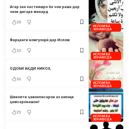
Агар зан хастияшро ба чои рашк дар
чизи дигаре мекард
29
ИСЛОМ ВА
ХОНАВОДА
Фарҳанги номгузорӣ дар Ислом
33
ИСЛОМ ВА
ХОНАВОДА
ОДОБИ АҚДИ НИКОҲ
30
ИСЛОМ ВА
ХОНАВОДА
Шикояти ҷавонписарон аз ахлоқи
ҳамсаронашон!
25
ИСЛОМ ВА
ХОНАВОДА