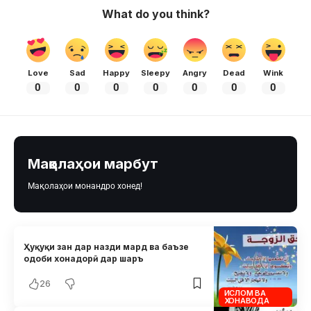
What do you think?
Love
Sad
Happy
Sleepy
Angry
Dead
Wink
0
0
0
0
0
0
0
Мақолаҳои марбут
Мақолаҳои монандро хонед!
Ҳуқуқи зан дар назди мард ва баъзе
одоби хонадорӣ дар шаръ
26
ИСЛОМ ВА
ХОНАВОДА