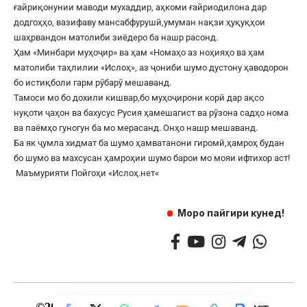
ғайриқонунии маводи мухаддир, аҳкоми ғайриодилона дар
додгоҳҳо, вазифаву мансабфурушӣ,умуман нақзи ҳуқуқҳои
шаҳрвандон матолиби зиёдеро ба нашр расонд.
Ҳам «Минбари муҳоҷир» ва ҳам «Номаҳо аз ноҳияҳо ва ҳам
матолиби таҳлилии «Ислоҳ», аз ҷониби шумо дустону ҳаводорон
бо истиқболи гарм рӯбарӯ мешаванд.
Тамоси мо бо дохили кишвар,бо муҳоҷирони корӣ дар ақсо
нуқоти ҷаҳон ва бахусус Русия ҳамешагист ва рӯзона садҳо нома
ва паёмҳо гуногун ба мо мерасанд. Онҳо нашр мешаванд.
Ба як ҷумла хидмат ба шумо ҳамватанони гиромӣ,ҳамроҳ будан
бо шумо ва махсусан ҳамроҳии шумо барои мо мояи ифтихор аст!
Маъмурияти Пойгоҳи «
Ислоҳ.нет
«
Моро пайгири кунед!
©
2017
— 2025 — Ҳамаи ҳуқуқ маҳфуз аст.