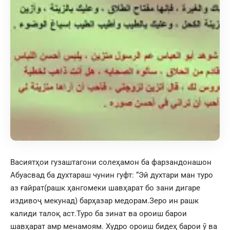
Васиятҳои гузаштагони солеҳамон ба фарзандонашон
Абуасвад ба духтараш чунин гуфт: “Эй духтари ман туро
аз ғайрат(рашк ҳангомеки шавҳарат бо зани дигаре
издивоҷ мекунад) барҳазар медорам.Зеро ин рашк
калиди талоқ аст.Туро ба зинат ва ороиш барои
шавҳарат амр менамоям. Худро ороиш бидеҳ барои ӯ ва