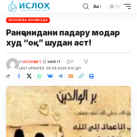
Aa
ИСЛОМ ВА ХОНАВОДА
Ранҷонидани падару модар
худ “оқ” шудан аст!
31
BY
ИСЛОҲ НЕТ
LAST UPDATED: 05.09.2020 9:51 ДП