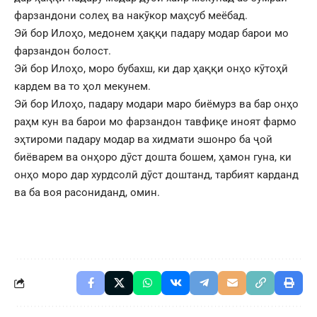
фарзандони солеҳ ва накӯкор маҳсуб меёбад.
Эй бор Илоҳо, медонем ҳаққи падару модар барои мо
фарзандон болост.
Эй бор Илоҳо, моро бубахш, ки дар ҳаққи онҳо кӯтоҳӣ
кардем ва то ҳол мекунем.
Эй бор Илоҳо, падару модари маро биёмурз ва бар онҳо
раҳм кун ва барои мо фарзандон тавфиқе иноят фармо
эҳтироми падару модар ва хидмати эшонро ба ҷой
биёварем ва онҳоро дӯст дошта бошем, ҳамон гуна, ки
онҳо моро дар хурдсолӣ дӯст доштанд, тарбият карданд
ва ба воя расониданд, омин.