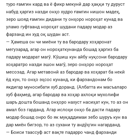
туро ғамгин кард ва ё фикр мекунӣ дар ҳаққи ту дуруст
набуд ҳаргиз назди онҳо худро ғамгин нишон мадеҳ,
зеро шояд ғамгин дидани ту онҳоро нороҳат кунад ва
уламо гуфтаанд нороҳат шудани падару модар аз
фарзанд ин худ оқ шудан аст.
— Ҳамеша он чи миёни ту ва бародару хоҳаронат
мегузарад, агар он нороҳаткунанда бошад ҳаргиз ба
падару модарат магӯ. Кӯшиш кун айбу нуқсони бародару
хоҳаратро назди эшон магӯ, зеро онҳоро нороҳат
месозад. Агар метавонӣ аз бародар ва хоҳарат ба некӣ
ёд кун, то онҳо эҳсос кунанд, ки фарзандонам бо
якдигар муносибати хуб доранд. (Албатта ин масъаларо
хуб фаҳмед, агар бародар ва хоҳар ахлоқи мухолифи
шаръ дошта бошанд онҳоро нахуст насиҳат кун, то аз он
амал боз гарданд. Агар ислоҳи онҳо ба дасти падару
модар бошад онро бо як муқаддимаи зебо шуруъ кун ва
дар миён бигзор, то аз сухани ту андӯҳгин нагарданд.
— Боиси таассуф аст вақте падарро чанд фарзанди