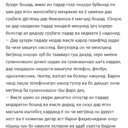
бузург бошад, аммо ин падар гоҳе онҳоро бубинад он
ҳам дар ягон муносибату маъракае ва ӯ ҳамеша дар
суҳбати дӯстеаш дар беморхона ё масҷид бошад. (Онҳое,
ки дар наздикии падар зиндагӣ мекунед ҳеҷ кореро
болотар аз дидору суҳбати падар ва хидмати ӯ надонед.
— Дар ҳузури падару модар вақте қарор гирифтед худро
ба чизе машғул насозед. Бигузоред он чи мехоҳанд
бигӯянд онҳоро хуб бо тааммул гуш диҳед, зеро миёни
суханонашон дохил шудан ва суханашонро қатъ кардан,
дар наздашон нишаста машғули телефон, фесбук,
одноклассник, твитер, ватсап ва бозиҳо накунед. Барои
чанд лаҳза телефонатро канор гузор ва бо диққат ончи
мегӯянд ба суханонашон гӯш фаро деҳ.
— Вақте шумо аз умури динатон огоҳтар аз падару
модаратон бошед ва вақте дидед, ки онҳо дар ягон
масъала иштибоҳ карданд ё он чи мегӯянд он дуруст
нест ва ё комилан дигар аст барои фаҳмонидани онҳо
кӯшиш кун бо камоли эҳтиром ва адаб оҳиста бидуни