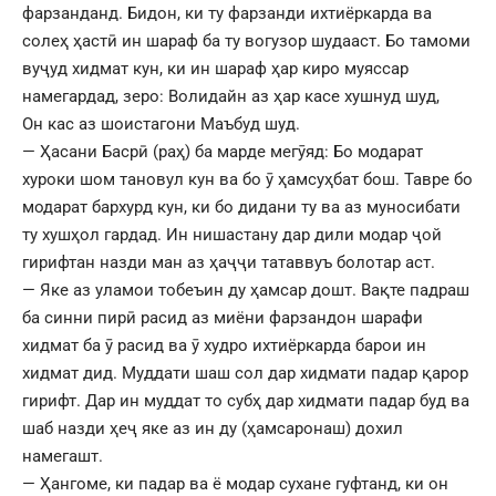
фарзанданд. Бидон, ки ту фарзанди ихтиёркарда ва
солеҳ ҳастӣ ин шараф ба ту вогузор шудааст. Бо тамоми
вуҷуд хидмат кун, ки ин шараф ҳар киро муяссар
намегардад, зеро: Волидайн аз ҳар касе хушнуд шуд,
Он кас аз шоистагони Маъбуд шуд.
— Ҳасани Басрӣ (раҳ) ба марде мегӯяд: Бо модарат
хуроки шом тановул кун ва бо ӯ ҳамсуҳбат бош. Тавре бо
модарат бархурд кун, ки бо дидани ту ва аз муносибати
ту хушҳол гардад. Ин нишастану дар дили модар ҷой
гирифтан назди ман аз ҳаҷҷи татаввуъ болотар аст.
— Яке аз уламои тобеъин ду ҳамсар дошт. Вақте падраш
ба синни пирӣ расид аз миёни фарзандон шарафи
хидмат ба ӯ расид ва ӯ худро ихтиёркарда барои ин
хидмат дид. Муддати шаш сол дар хидмати падар қарор
гирифт. Дар ин муддат то субҳ дар хидмати падар буд ва
шаб назди ҳеҷ яке аз ин ду (ҳамсаронаш) дохил
намегашт.
— Ҳангоме, ки падар ва ё модар сухане гуфтанд, ки он