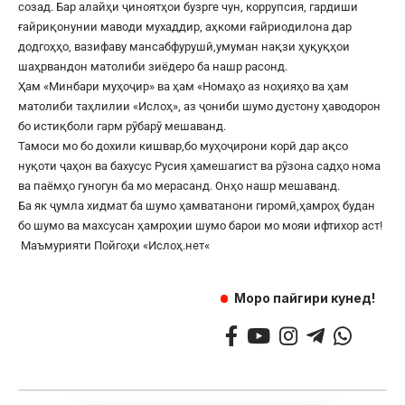
созад. Бар алайҳи ҷиноятҳои бузрге чун, коррупсия, гардиши
ғайриқонунии маводи мухаддир, аҳкоми ғайриодилона дар
додгоҳҳо, вазифаву мансабфурушӣ,умуман нақзи ҳуқуқҳои
шаҳрвандон матолиби зиёдеро ба нашр расонд.
Ҳам «Минбари муҳоҷир» ва ҳам «Номаҳо аз ноҳияҳо ва ҳам
матолиби таҳлилии «Ислоҳ», аз ҷониби шумо дустону ҳаводорон
бо истиқболи гарм рӯбарӯ мешаванд.
Тамоси мо бо дохили кишвар,бо муҳоҷирони корӣ дар ақсо
нуқоти ҷаҳон ва бахусус Русия ҳамешагист ва рӯзона садҳо нома
ва паёмҳо гуногун ба мо мерасанд. Онҳо нашр мешаванд.
Ба як ҷумла хидмат ба шумо ҳамватанони гиромӣ,ҳамроҳ будан
бо шумо ва махсусан ҳамроҳии шумо барои мо мояи ифтихор аст!
Маъмурияти Пойгоҳи «
Ислоҳ.нет
«
Моро пайгири кунед!