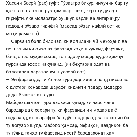
Ҳасани Басрӣ (раҳ) гуфт: Рӯзаатро бихур, инчунин бар ту
қазо доштани он рӯз ҳам шарт нест, зеро ту ду аҷр
гирифтӣ, яке модаратро хушнуд кардӣ ва дигар аҷру
подоши рӯзаро гирифтӣ (мақсад рӯзаи нафлӣ аст на
моҳи рамазон).
— Фарзанд бояд бидонад, ки волидайн чӣ мехоҳанд ва
пеш аз ин ки онҳо аз фарзанд хоҳиш кунанд фарзанд
бояд онро муҳаё созад, то падару модар худро ҳамчун
пурсанда эҳсос накунанд. (ин беҳтарин одат ва
болотарин дараҷаи хушнудсозӣ аст).
— Эй фарзанде, ки Аллоҳ туро дар миёни чанд писар ва
ё духтари хонавода шарафи хидмати падару модарро
дода, ё яке аз ин дуро.
Мабодо шайтон туро васваса кунад, ки чаро чанд
бародар ва ё хоҳари ту, ки фарзанди ин модар ва ё
падаранд, ин шарафро бар дӯш надоранд ва танҳо ин ба
ту вогузор шуда. Мабодо ҳамсар, рафиқон, наздикон ба
ту гӯянд танҳо ту фарзанд нестӣ бародаронат ҳам