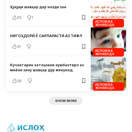
Ҳуқуқи шавҳар дар назди зан
25
1
ИСЛОМ ВА
ХОНАВОДА
НИГОҲДОРӢ Ё САРПАРАСТӢ АЗ ТИФЛ
31
ИСЛОМ ВА
ХОНАВОДА
Кучактарин хатоҳоеки хушбахтиро аз
миёни зану шавҳар дӯр мекунад.
26
ИСЛОМ ВА
ХОНАВОДА
SHOW MORE