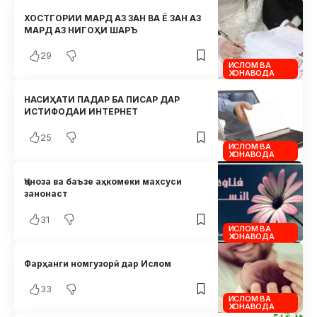
ХОСТГОРИИ МАРД АЗ ЗАН ВА Ё ЗАН АЗ
МАРД АЗ НИГОҲИ ШАРЪ
29
ИСЛОМ ВА
ХОНАВОДА
НАСИҲАТИ ПАДАР БА ПИСАР ДАР
ИСТИФОДАИ ИНТЕРНЕТ
25
ИСЛОМ ВА
ХОНАВОДА
Ҷаноза ва баъзе аҳкомеки махсуси
занонаст
31
ИСЛОМ ВА
ХОНАВОДА
Фарҳанги номгузорӣ дар Ислом
33
ИСЛОМ ВА
ХОНАВОДА