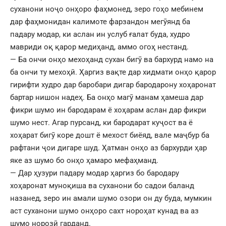
суханони ноҷо онҳоро фаҳмонед, зеро гоҳо мебинем
дар фаҳмонидан калимоте фарзандон мегӯянд ба
падару модар, ки аслан ин услуб ғалат буда, худро
мавриди оқ қарор медиҳанд, аммо огоҳ нестанд.
— Ба ончи онҳо мехоҳанд сухан бигӯ ва бархурд намо на
ба ончи ту мехоҳӣ. Ҳаргиз вақте дар хидмати онҳо қарор
гирифти худро дар баробари дигар бародарону хоҳаронат
бартар нишон надеҳ. Ба онҳо магӯ манам ҳамеша дар
фикри шумо ин бародарам ё хоҳарам аслан дар фикри
шумо нест. Агар пурсанд, ки бародарат куҷост ва ё
хоҳарат бигӯ коре дошт ё мехост биёяд, вале маҷбур ба
рафтани ҷои дигаре шуд. Ҳатман онҳо аз бархурди ҳар
яке аз шумо бо онҳо ҳамаро мефаҳманд.
— Дар ҳузури падару модар ҳаргиз бо бародару
хоҳаронат муноқиша ва суханони бо садои баланд
назанед, зеро ин амали шумо озори он ду буда, мумкин
аст суханони шумо онҳоро сахт нороҳат кунад ва аз
шумо норозӣ гарданд.