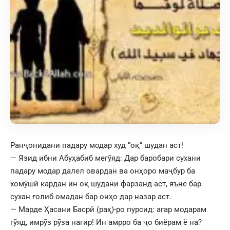
Ранҷонидани падару модар худ “оқ” шудан аст!
— Язид ибни Абуҳабиб мегӯяд: Дар баробари сухани
падару модар далел овардан ва онҳоро маҷбур ба
хомӯшӣ кардан ин оқ шудани фарзанд аст, яъне бар
сухан ғолиб омадан бар онҳо дар назар аст.
— Марде Ҳасани Басрӣ (раҳ)-ро пурсид: агар модарам
гӯяд, имрӯз рӯза нагир! Ин амрро ба ҷо биёрам ё на?