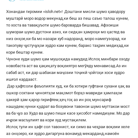
Хонандаи гиромии «
isloh.net
«! Доштани мисли шумо ҳаводору
муштарӣ моро водор мекунад,ки беш аз пеш саъю талош кунем,
то хоста ва тавақуъоти шумо бароварда бишавад. Афзоиши
шумораи шумо дустони азиз, ки сидқан ҳамроҳи мо ҳастед ва
низ онҳое,ки ба мо назари хуб надоранд, моро намегузорад, ки
такопуву ҷустуҷуҳои худро кам кунем, баракс таҳрик медиҳад,ки
кори бештар кунем.
Чуноне худи шумо ҳам мушоҳида намудед Ислоҳ минбари озоду
новобаста аст ва ҳақиқату воқеиятро мегӯяду менависад.Аз ин
сабаб аст, ки дар шабакаи маҷозии тоҷикӣ ҷойгоҳи хоси худро
ишғол кардааст.
Дар ҳафтсоли фаъолияти худ, ки ба хотири гуфтани сухани ҳақ ва
ошкор сохтани ҷиноятҳои мақомот борҳо мавриди ҳамлаҳои
ҳакерӣ ҳам қарор гирифтем,ҳеҷ гоҳ аз ин роҳ мунсариф
нашудем,чунки қудрат ва бозувони тавонои шумо муттакои мост
ва ба ҷуз аз Худо ва шумо пеши касе ҳисобот намедиҳем. Мо дар
иҷрои масъулият ва кори худ мустақилем.
Ислоҳ тули ин ҳафт сол тавонист, ки симо ва чеҳраи воқеии хеле
аз онҳоеро, ки худро дигаргуна вонамуд мекарданд,намоён