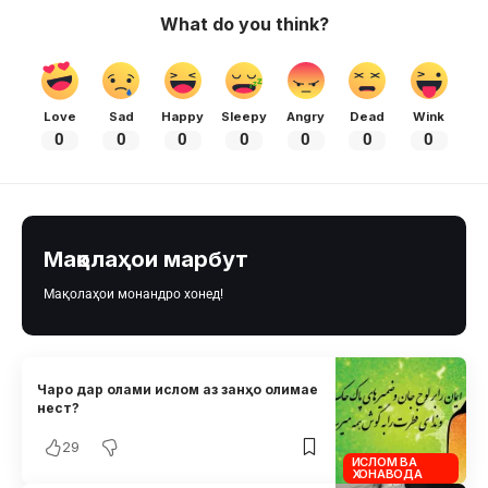
What do you think?
Love
Sad
Happy
Sleepy
Angry
Dead
Wink
0
0
0
0
0
0
0
Мақолаҳои марбут
Мақолаҳои монандро хонед!
Чаро дар олами ислом аз занҳо олимае
нест?
29
ИСЛОМ ВА
ХОНАВОДА