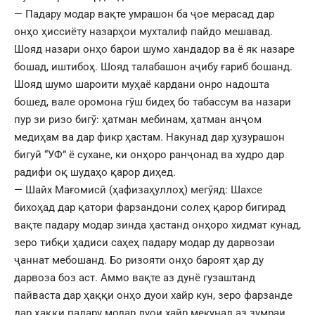
— Падару модар вақте умрашон ба ҷое мерасад дар
онҳо ҳиссиёту назарҳои мухталиф пайдо мешавад.
Шояд назари онҳо барои шумо хандадор ва ё як назаре
бошад, иштибоҳ. Шояд талабашон аҷибу ғариб бошанд.
Шояд шумо шароити муҳаё кардани онро надошта
бошед, вале оромона гӯш бидеҳ бо табассум ва назари
пур зи ризо бигӯ: ҳатман мебинам, ҳатман анҷом
медиҳам ва дар фикр ҳастам. Накунад дар ҳузурашон
бигуӣ “УФ” ё сухане, ки онҳоро ранҷонад ва худро дар
радифи оқ шудаҳо қарор диҳед.
— Шайх Мағомисӣ (ҳафизаҳуллоҳ) мегӯяд: Шахсе
бихоҳад дар қатори фарзандони солеҳ қарор бигирад
вақте падару модар зинда ҳастанд онҳоро хидмат кунад,
зеро тибқи ҳадиси саҳеҳ падару модар ду дарвозаи
ҷаннат мебошанд. Бо ризояти онҳо бароят ҳар ду
дарвоза боз аст. Аммо вақте аз дунё гузаштанд
пайваста дар ҳаққи онҳо дуои хайр кун, зеро фарзанде
дар ҳаққи падару модар дуои хайр мекунад аз зумраи