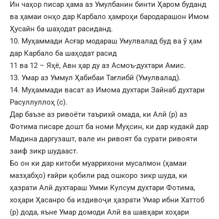
Ин чаҳор писар ҳама аз Умулбанин бинти Ҳаром буданд
ва ҳамаи онҳо дар Карбало ҳамроҳи бародарашон Имом
Ҳусайн ба шаҳодат расиданд.
10. Муҳаммади Асғар модараш Умулвалад буд ва ӯ ҳам
дар Карбало ба шаҳодат расид
11 ва 12 – Яҳё, Авн ҳар ду аз Асмоъ-духтари Амис.
13. Умар аз Уммул Ҳабибаи Тағлибӣ (Умулвалад).
14. Муҳаммади васат аз Имома духтари Зайнаб духтари
Расуллуллоҳ (с).
Дар баъзе аз ривоёти таърихӣ омада, ки Алӣ (р) аз
Фотима писаре дошт ба номи Муҳсин, ки дар кудакӣ дар
Мадина даргузашт, вале ин ривоят ба сурати ривояти
заиф зикр шудааст.
Бо он ки дар китоби муаррихони мусалмон (ҳамаи
мазҳабҳо) ғайри қобили рад ошкоро зикр шуда, ки
ҳазрати Алӣ духтараш Умми Кулсум духтари Фотима,
хоҳари Ҳасанро ба издивоҷи ҳазрати Умар ибни Хаттоб
(р) дода, яъне Умар домоди Алӣ ва шавҳари хоҳари