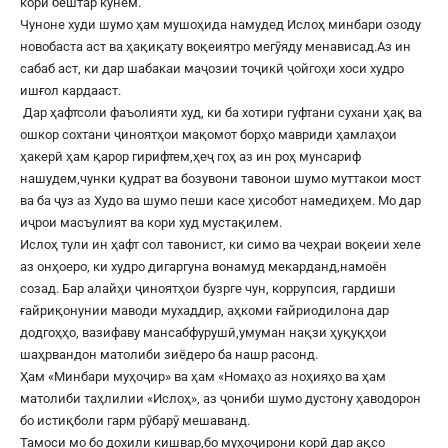
кори бештар кунем.
Чуноне худи шумо ҳам мушоҳида намудед Ислоҳ минбари озоду
новобаста аст ва ҳақиқату воқеиятро мегӯяду менависад.Аз ин
сабаб аст, ки дар шабакаи маҷозии тоҷикӣ ҷойгоҳи хоси худро
ишғол кардааст.
Дар ҳафтсоли фаъолияти худ, ки ба хотири гуфтани сухани ҳақ ва
ошкор сохтани ҷиноятҳои мақомот борҳо мавриди ҳамлаҳои
ҳакерӣ ҳам қарор гирифтем,ҳеҷ гоҳ аз ин роҳ мунсариф
нашудем,чунки қудрат ва бозувони тавонои шумо муттакои мост
ва ба ҷуз аз Худо ва шумо пеши касе ҳисобот намедиҳем. Мо дар
иҷрои масъулият ва кори худ мустақилем.
Ислоҳ тули ин ҳафт сол тавонист, ки симо ва чеҳраи воқеии хеле
аз онҳоеро, ки худро дигаргуна вонамуд мекарданд,намоён
созад. Бар алайҳи ҷиноятҳои бузрге чун, коррупсия, гардиши
ғайриқонунии маводи мухаддир, аҳкоми ғайриодилона дар
додгоҳҳо, вазифаву мансабфурушӣ,умуман нақзи ҳуқуқҳои
шаҳрвандон матолиби зиёдеро ба нашр расонд.
Ҳам «Минбари муҳоҷир» ва ҳам «Номаҳо аз ноҳияҳо ва ҳам
матолиби таҳлилии «Ислоҳ», аз ҷониби шумо дустону ҳаводорон
бо истиқболи гарм рӯбарӯ мешаванд.
Тамоси мо бо дохили кишвар,бо муҳоҷирони корӣ дар ақсо