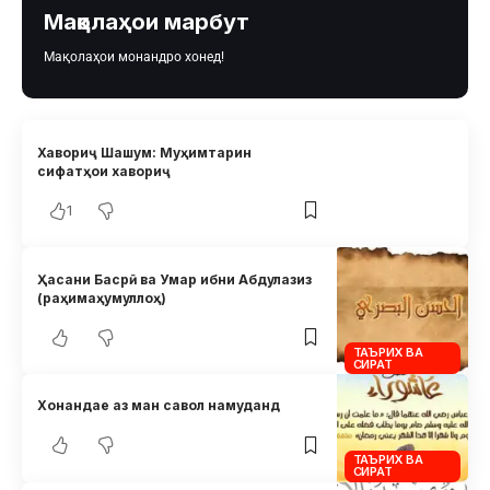
Мақолаҳои марбут
Мақолаҳои монандро хонед!
Хавориҷ Шашум: Муҳимтарин
сифатҳои хавориҷ
1
Ҳасани Басрӣ ва Умар ибни Абдулазиз
(раҳимаҳумуллоҳ)
ТАЪРИХ ВА
СИРАТ
Хонандае аз ман савол намуданд
ТАЪРИХ ВА
СИРАТ