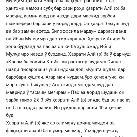
Мулҷим ҳазрати Алӣро ба шаҳодат расонид. Ӯ ба
ҳангоми намози субҳ бар сари роҳи ҳазрати Алӣ (р) ба
масҷид камин кард ва назди дари масҷид зарбаи
шамшереро бар сари ӯ ворид кард. Он ҳазрат беҳӯш шуд
ва бар замин афтод. Билофосила мардум даррасиданд
ва Ибни Мулҷимро дастгир карданд. Ҳазрати Алиро ба
хона бурданд ва пас аз он ки ба ҳуш омад, Ибни
Мулҷимро назди ӯ бурданд. Ҳазрати Алӣ (р) ба ӯ фармуд:
«Қасам ба соҳиби Каъба, ки растагор шудам.» Сипас
назди писаронаш чунин идома дод. «Кушта шудан дар
баробари куштан. Агар ман мурдам, ӯро ҳамонгуна, ки
маро кушт, бикушед! Агар зинда мондам, худ дар
мавриди ӯ тасмим мегирам.» Пас аз ворид шудани он
зарба танҳо 2 ё 3 рӯз ҳазрати Алӣ (р) зинда буд ва пас аз
он ба шаҳодат расид. Ин рӯйдод дар соли 40-и ҳиҷрӣ
буд.
Ҳазрати Алӣ (р) яке аз олимону донишмандон ва
фақеҳони асҳоб ба шумор меомад. Ӯ марди шуҷоъ,