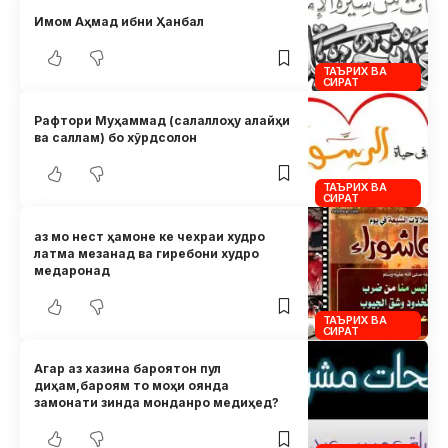
Имом Аҳмад ибни Ҳанбал
ТАЪРИХ ВА
СИРАТ
Рафтори Муҳаммад (салаллоҳу алайҳи
ва саллам) бо хӯрдсолон
ТАЪРИХ ВА
СИРАТ
аз мо нест ҳамоне ке чехраи худро
латма мезанад ва гиребони худро
медаронад
ТАЪРИХ ВА
СИРАТ
Агар аз хазина бароятон пул
диҳам,бароям то моҳи оянда
замонати зинда монданро медиҳед?