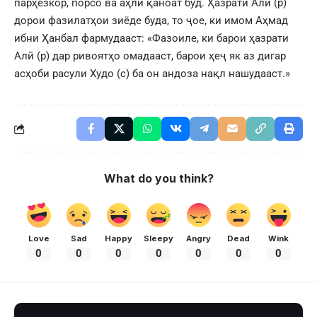
парҳезкор, порсо ва аҳли қаноат буд. Ҳазрати Алӣ (р)
дорои фазилатҳои зиёде буда, то ҷое, ки имом Аҳмад
ибни Ҳанбал фармудааст: «Фазоиле, ки барои ҳазрати
Алӣ (р) дар ривоятҳо омадааст, барои ҳеҷ як аз дигар
асҳоби расули Худо (с) ба он андоза нақл нашудааст.»
What do you think?
Love
Sad
Happy
Sleepy
Angry
Dead
Wink
0
0
0
0
0
0
0