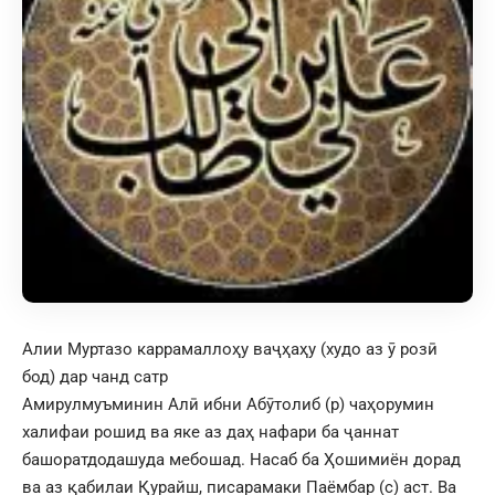
Алии Муртазо каррамаллоҳу ваҷҳаҳу (худо аз ӯ розӣ
бод) дар чанд сатр
Амирулмуъминин Алӣ ибни Абӯтолиб (р) чаҳорумин
халифаи рошид ва яке аз даҳ нафари ба ҷаннат
башоратдодашуда мебошад. Насаб ба Ҳошимиён дорад
ва аз қабилаи Қурайш, писарамаки Паёмбар (с) аст. Ва