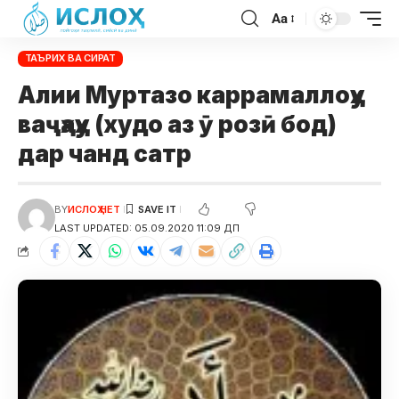
Aa
ТАЪРИХ ВА СИРАТ
Алии Муртазо каррамаллоҳу
ваҷҳаҳу (худо аз ӯ розӣ бод)
дар чанд сатр
BY
ИСЛОҲ НЕТ
LAST UPDATED: 05.09.2020 11:09 ДП