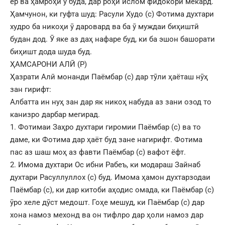
ёр ва ҳамроҳи ӯ буда, дар роҳи ислом фидокорӣ мекард.
Ҳамчунон, ки гуфта шуд: Расули Худо (с) Фотима духтари
худро ба никоҳи ӯ даровард ва ба ӯ муждаи биҳиштӣ
будан дод. Ӯ яке аз даҳ нафаре буд, ки ба эшон башорати
биҳишт дода шуда буд.
ҲАМСАРОНИ АЛӢ (Р)
Ҳазрати Алӣ монанди Паёмбар (с) дар тӯли ҳаёташ нӯҳ
зан гирифт:
Албатта ин нуҳ зан дар як никоҳ набуда аз зани озод то
канизро дарбар мегирад.
1. Фотимаи Заҳро духтари гиромии Паёмбар (с) ва то
даме, ки Фотима дар ҳаёт буд зане нагирифт. Фотима
пас аз шаш моҳ аз фавти Паёмбар (с) вафот ёфт.
2. Имома духтари Ос ибни Рабеъ, ки модараш Зайнаб
духтари Расуллуллох (с) буд. Имома ҳамон духтарзодаи
Паёмбар (с), ки дар китоби аҳодис омада, ки Паёмбар (с)
ӯро хеле дӯст медошт. Гоҳе мешуд, ки Паёмбар (с) дар
хона намоз мехонд ва он тифлро дар ҳоли намоз дар