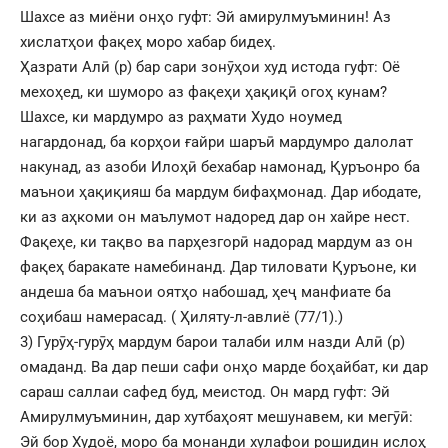
Шахсе аз миёни онҳо гуфт: Эй амирулмуъминин! Аз
хислатҳои фақеҳ моро хабар бидеҳ.
Ҳазрати Алӣ (р) бар сари зонӯҳои худ истода гуфт: Оё
мехоҳед, ки шуморо аз фақеҳи ҳақиқӣ огоҳ кунам?
Шахсе, ки мардумро аз раҳмати Худо ноумед
нагардонад, ба корҳои ғайри шаръӣ мардумро далолат
накунад, аз азоби Илоҳӣ бехабар намонад, Қуръонро ба
маънои ҳақиқияш ба мардум бифаҳмонад. Дар ибодате,
ки аз аҳкоми он маълумот надоред дар он хайре нест.
Фақеҳе, ки тақво ва парҳезгорӣ надорад мардум аз он
фақеҳ баракате намебинанд. Дар тиловати Қуръоне, ки
андеша ба маънои оятҳо набошад, ҳеҷ манфиате ба
соҳибаш намерасад. ( Ҳиляту-л-авлиё (77/1).)
3) Гурӯҳ-гурӯҳ мардум барои талаби илм назди Алӣ (р)
омаданд. Ва дар пеши сафи онҳо марде боҳайбат, ки дар
сараш саллаи сафед буд, меистод. Он мард гуфт: Эй
Амирулмуъминин, дар хутбаҳоят мешунавем, ки мегӯӣ:
Эй бор Худоё, моро ба монанди хулафои рошидин ислоҳ