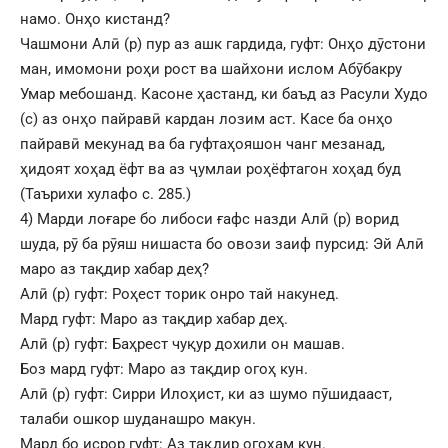
намо. Онҳо кистанд?
Чашмони Алӣ (р) пур аз ашк гардида, гуфт: Онҳо дӯстони
ман, имомони роҳи рост ва шайхони ислом Абӯбакру
Умар мебошанд. Касоне ҳастанд, ки баъд аз Расули Худо
(с) аз онҳо пайравӣ кардан лозим аст. Касе ба онҳо
пайравӣ мекунад ва ба гуфтаҳояшон чанг мезанад,
ҳидоят хоҳад ёфт ва аз ҷумлаи роҳёфтагон хоҳад буд
(Таърихи хулафо с. 285.)
4) Марди лоғаре бо либоси ғафс назди Алӣ (р) ворид
шуда, рӯ ба рӯяш нишаста бо овози заиф пурсид: Эй Алӣ
маро аз тақдир хабар деҳ?
Алӣ (р) гуфт: Роҳест торик онро тай накунед.
Мард гуфт: Маро аз тақдир хабар деҳ.
Алӣ (р) гуфт: Баҳрест чуқур дохили он машав.
Боз мард гуфт: Маро аз тақдир огоҳ кун.
Алӣ (р) гуфт: Сирри Илоҳист, ки аз шумо пӯшидааст,
талаби ошкор шуданашро макун.
Мард бо исрор гуфт: Аз тақдир огоҳам кун.