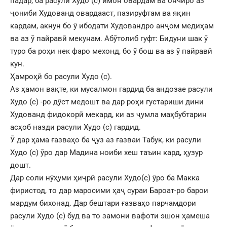
падар, ба расули Худо (с) имон овардам ва ончиро аз
ҷониби Худованд овардааст, пазируфтам ва яқин
кардам, акнун бо ӯ ибодати Худовандро анҷом медиҳам
ва аз ӯ пайравӣ мекунам. Абӯтолиб гуфт: Бидуни шак ӯ
туро ба роҳи нек фаро мехонд, бо ӯ бош ва аз ӯ пайравӣ
кун.
Ҳамроҳӣ бо расули Худо (с).
Аз ҳамон вақте, ки мусалмон гардид ба андозае расули
Худо (с) -ро дӯст медошт ва дар роҳи густариши дини
Худованд фидокорӣ мекард, ки аз ҷумла маҳбубтарин
асҳоб назди расули Худо (с) гардид.
Ӯ дар ҳама ғазваҳо ба ҷуз аз ғазваи Табук, ки расули
Худо (с) ӯро дар Мадина ноиби хеш таъин кард, ҳузур
дошт.
Дар соли нӯҳуми ҳиҷрӣ расули Худо(с) ӯро ба Макка
фиристод, то дар маросими ҳаҷ сураи Бароат-ро барои
мардум бихонад. Дар бештари ғазваҳо парчамдори
расули Худо (с) буд ва то замони вафоти эшон ҳамеша