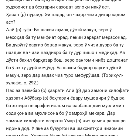
худхоҳист ва беҳтарин саховат ахлоқи накӯ аст.
Ҳасан (р) пурсид: Эй падар, он чаҳор чизи дигар кадом
аст?
Алӣ (р) гуфт: Бо шахси аҳмақ дӯстӣ макун, зеро ӯ
мехоҳад ба ту манфиат орад, лекин зарарат мерасонад.
Ба дурӯғгӯ ҳаргиз бовар макун, зеро ӯ чизи дурро ба ту
наздик ва чизи наздикро ба ту дур нишон медиҳад. Аз
дӯсти бахил барҳазар бош, зеро ҳангоми ниёз доштанат
ба ӯ аз ту дурӣ меҷӯяд. Ба шахси бадкор ҳаргиз дӯстӣ
макун, зеро дар андак чиз туро мефурӯшад. (Ториху-л-
хулафо, с. 292.)
Пас аз паёмбар (с) ҳазрати Алӣ (р) дар замони хилофати
ҳазрати Абӯбакр (р) беҳтарин ёвару мушовири ӯ буд ва
ба хотири пешрафти ислом ва сарбаландии муслимин
содиқона ва мухлисона бо ӯ ҳамроҳӣ мекард. Дар
замони хилофати ҳазрати Умар (р) низ ҳамон равишро
идома дод. Ӯ яке аз бузургон ва шахсиятҳои низомии
ислом буд. Ҳазрати Умар (р) ҳар гоҳ Мадинаро тарк