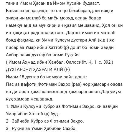
тании Имом Ҳасан ва Имом Ҳусайн будааст.
Баъзе аз ин ҳақиқат то он ҷо бехабаранд, ки вақти
зикри ин матлаб ба миён меояд, аслан бовар
намекунанд ва мункири ин қазия мешаванд. Ҳол он ки
ин ҳақиқат раднопазир аст. Дар хотимаи ин матлаб
бояд фаҳмид, ки Умми Кулсум духтари Алӣ (к.в.) як
писар аз Умар ибни Хаттоб (р) дошт бо номи Зайди
Акбар ва як духтар бо номи Руқaйя
( Имом Аҳмад ибни Ҳанбал. Салосиёт. Ҷ. 1. с. 392.)
ДУХТАРОНИ ҲАЗРАТИ АЛӢ (Р)
Имом 18 духтар бо номҳои зайл дошт:
Пас аз вафоти Фотимаи Заҳро (раз) чор ҳамсари озода
ва дигарон ҳама канизонанд ҳамсаронашон.Дар умум
нуҳ ҳамсар мешаванд.
1. Умми Кулсуми Кубро аз Фотимаи Заҳро, ки завҷаи
Умар ибни Хаттоб (р) буд .
2 . Зайнаби Кубро аз Фотимаи Заҳро.
3 . Руқия аз Умми Ҳабибаи Саҳбо.