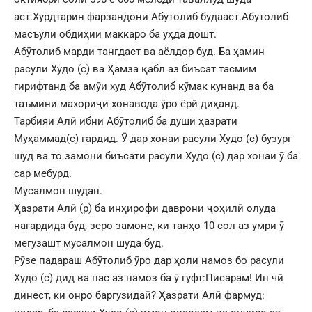
аст.Хурдтарин фарзандони Абутолиб будааст.Абутолиб
масъули обдиҳии маккаро ба уҳда дошт.
Абӯтолиб марди тангдаст ва аёлдор буд. Ба ҳамин
расули Худо (с) ва Ҳамза қабл аз биъсат тасмим
гирифтанд ба амӯи худ Абӯтолиб кӯмак кунанд ва ба
таъмини махориҷи хонавода ӯро ёрӣ диҳанд.
Тарбияи Алӣ ибни Абӯтолиб ба души ҳазрати
Муҳаммад(с) гардид. Ӯ дар хонаи расули Худо (с) бузург
шуд ва то замони биъсати расули Худо (с) дар хонаи ӯ ба
сар мебурд.
Мусалмон шудан.
Ҳазрати Алӣ (р) ба инҳирофи даврони ҷоҳилӣ олуда
нагардида буд, зеро замоне, ки танҳо 10 сол аз умри ӯ
мегузашт мусалмон шуда буд.
Рӯзе падараш Абӯтолиб ӯро дар ҳоли намоз бо расули
Худо (с) дид ва пас аз намоз ба ӯ гуфт:Писарам! Ин чӣ
динест, ки онро баргузидаӣ? Ҳазрати Алӣ фармуд: