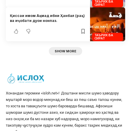
ТАЪРИХ ВА
СИРАТ
Қиссаи имом Аҳмад ибни Ҳанбал (раҳ)
ва иҷобати дуои нонпаз.
ТАЪРИХ ВА
СИРАТ
SHOW MORE
Хонандаи гиромии «
isloh.net
«! Доштани мисли шумо ҳаводору
муштарӣ моро водор мекунад,ки беш аз пеш саъю талош кунем,
то хоста ва тавақуъоти шумо бароварда бишавад. Афзоиши
шумораи шумо дустони азиз, ки сидқан ҳамроҳи мо ҳастед ва
низ онҳое,ки ба мо назари хуб надоранд, моро намегузорад, ки
такопуву ҷустуҷуҳои худро кам кунем, баракс таҳрик медиҳад,ки