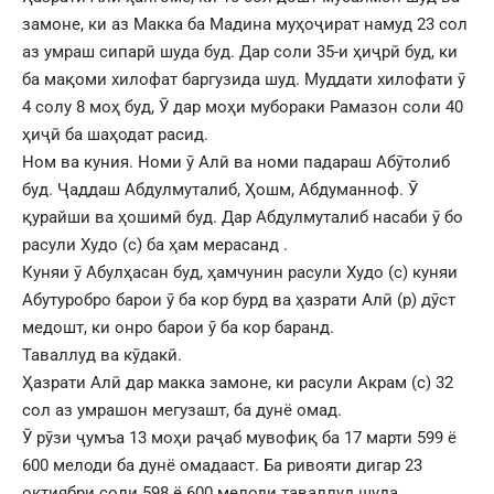
замоне, ки аз Макка ба Мадина муҳоҷират намуд 23 сол
аз умраш сипарӣ шуда буд. Дар соли 35-и ҳиҷрӣ буд, ки
ба мақоми хилофат баргузида шуд. Муддати хилофати ӯ
4 солу 8 моҳ буд, Ӯ дар моҳи мубораки Рамазон соли 40
ҳиҷӣ ба шаҳодат расид.
Ном ва куния. Номи ӯ Алӣ ва номи падараш Абӯтолиб
буд. Ҷаддаш Абдулмуталиб, Ҳошм, Абдуманноф. Ӯ
қурайши ва ҳошимӣ буд. Дар Абдулмуталиб насаби ӯ бо
расули Худо (с) ба ҳам мерасанд .
Куняи ӯ Абулҳасан буд, ҳамчунин расули Худо (с) куняи
Абутуробро барои ӯ ба кор бурд ва ҳазрати Алӣ (р) дӯст
медошт, ки онро барои ӯ ба кор баранд.
Таваллуд ва кӯдакӣ.
Ҳазрати Алӣ дар макка замоне, ки расули Акрам (с) 32
сол аз умрашон мегузашт, ба дунё омад.
Ӯ рӯзи ҷумъа 13 моҳи раҷаб мувофиқ ба 17 марти 599 ё
600 мелоди ба дунё омадааст. Ба ривояти дигар 23
октиябри соли 598 ё 600 мелоди таваллуд шуда