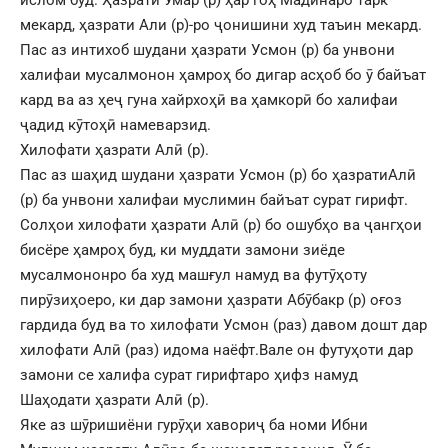
мекард, ҳазрати Али (р)-ро ҷонишини худ таъин мекард.
Пас аз интихоб шудани ҳазрати Усмон (р) ба унвони
халифаи мусалмонон ҳамроҳ бо дигар асҳоб бо ӯ байъат
кард ва аз ҳеҷ гуна хайрхоҳӣ ва ҳамкорӣ бо халифаи
ҷадид кӯтоҳӣ намеварзид.
Хилофати ҳазрати Алӣ (р).
Пас аз шаҳид шудани ҳазрати Усмон (р) бо ҳазратиАлӣ
(р) ба унвони халифаи муслимин байъат сурат гирифт.
Солҳои хилофати ҳазрати Алӣ (р) бо ошубҳо ва ҷангҳои
бисёре ҳамроҳ буд, ки муддати замони зиёде
мусалмононро ба худ машғул намуд ва футӯҳоту
пирӯзиҳоеро, ки дар замони ҳазрати Абӯбакр (р) оғоз
гардида буд ва то хилофати Усмон (раз) давом дошт дар
хилофати Алӣ (раз) идома наёфт.Вале он футуҳоти дар
замони се халифа сурат гирифтаро ҳифз намуд
Шаҳодати ҳазрати Алӣ (р).
Яке аз шӯришиёни гурӯҳи хавориҷ ба номи Ибни