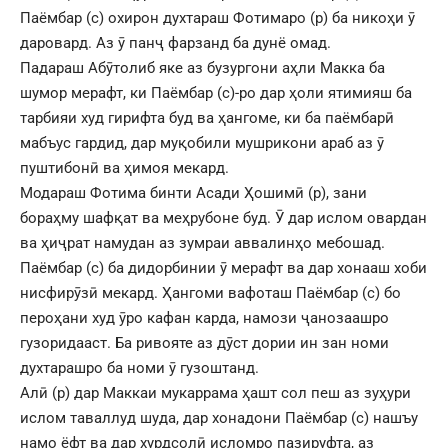
Паёмбар (с) охирон духтараш Фотимаро (р) ба никоҳи ӯ
даровард. Аз ӯ панҷ фарзанд ба дунё омад.
Падараш Абӯтолиб яке аз бузургони аҳли Макка ба
шумор мерафт, ки Паёмбар (с)-ро дар ҳоли ятимияш ба
тарбияи худ гирифта буд ва ҳангоме, ки ба паёмбарӣ
мабъус гардид, дар муқобили мушрикони араб аз ӯ
пуштибонӣ ва ҳимоя мекард.
Модараш Фотима бинти Асади Ҳошимӣ (р), зани
бораҳму шафқат ва меҳрубоне буд. Ӯ дар ислом овардан
ва ҳиҷрат намудан аз зумраи аввалинҳо мебошад.
Паёмбар (с) ба дидорбинии ӯ мерафт ва дар хонааш хоби
нисфирӯзӣ мекард. Ҳангоми вафоташ Паёмбар (с) бо
пероҳани худ ӯро кафан карда, намози ҷанозаашро
гузоридааст. Ба ривояте аз дӯст дории ин зан номи
духтарашро ба номи ӯ гузоштанд.
Алӣ (р) дар Маккаи мукаррама ҳашт сол пеш аз зуҳури
ислом таваллуд шуда, дар хонадони Паёмбар (с) нашъу
намо ёфт ва дар хурдсолӣ исломро пазируфта, аз