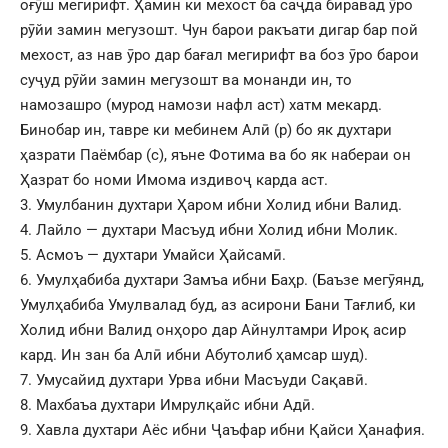
оғӯш мегирифт. Ҳамин ки мехост ба саҷда биравад ӯро
рӯйи замин мегузошт. Чун барои ракъати дигар бар пой
мехост, аз нав ӯро дар бағал мегирифт ва боз ӯро барои
суҷуд рӯйи замин мегузошт ва монанди ин, то
намозашро (мурод намози нафл аст) хатм мекард.
Бинобар ин, тавре ки мебинем Алӣ (р) бо як духтари
ҳазрати Паёмбар (с), яъне Фотима ва бо як набераи он
Ҳазрат бо номи Имома издивоҷ карда аст.
3. Умулбанин духтари Ҳаром ибни Холид ибни Валид.
4. Лайло — духтари Масъуд ибни Холид ибни Молик.
5. Асмоъ — духтари Умайси Ҳайсамӣ.
6. Умулҳабиба духтари Замъа ибни Баҳр. (Баъзе мегӯянд,
Умулҳабиба Умулвалад буд, аз асирони Бани Тағлиб, ки
Холид ибни Валид онҳоро дар Айнултамри Ироқ асир
кард. Ин зан ба Алӣ ибни Абутолиб ҳамсар шуд).
7. Умусайид духтари Урва ибни Масъуди Сақавӣ.
8. Махбаъа духтари Имрулқайс ибни Адӣ.
9. Хавла духтари Аёс ибни Ҷаъфар ибни Қайси Ҳанафия.