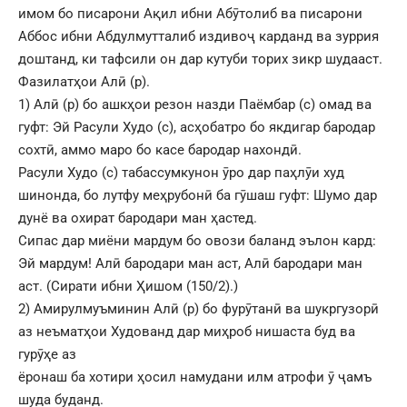
имом бо писарони Ақил ибни Абӯтолиб ва писарони
Аббос ибни Абдулмутталиб издивоҷ карданд ва зуррия
доштанд, ки тафсили он дар кутуби торих зикр шудааст.
Фазилатҳои Алӣ (р).
1) Алӣ (р) бо ашкҳои резон назди Паёмбар (с) омад ва
гуфт: Эй Расули Худо (с), асҳобатро бо якдигар бародар
сохтӣ, аммо маро бо касе бародар нахондӣ.
Расули Худо (с) табассумкунон ӯро дар паҳлӯи худ
шинонда, бо лутфу меҳрубонӣ ба гӯшаш гуфт: Шумо дар
дунё ва охират бародари ман ҳастед.
Сипас дар миёни мардум бо овози баланд эълон кард:
Эй мардум! Алӣ бародари ман аст, Алӣ бародари ман
аст. (Сирати ибни Ҳишом (150/2).)
2) Амирулмуъминин Алӣ (р) бо фурӯтанӣ ва шукргузорӣ
аз неъматҳои Худованд дар миҳроб нишаста буд ва
гурӯҳе аз
ёронаш ба хотири ҳосил намудани илм атрофи ӯ ҷамъ
шуда буданд.