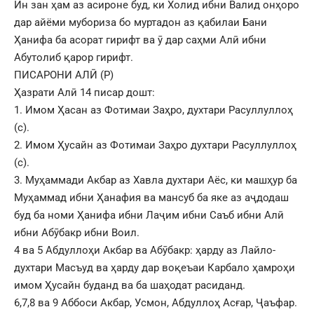
Ин зан ҳам аз асироне буд, ки Холид ибни Валид онҳоро
дар айёми мубориза бо муртадон аз қабилаи Бани
Ҳанифа ба асорат гирифт ва ӯ дар саҳми Алӣ ибни
Абутолиб қарор гирифт.
ПИСАРОНИ АЛӢ (Р)
Ҳазрати Алӣ 14 писар дошт:
1. Имом Ҳасан аз Фотимаи Заҳро, духтари Расуллуллоҳ
(с).
2. Имом Ҳусайн аз Фотимаи Заҳро духтари Расуллуллоҳ
(с).
3. Муҳаммади Акбар аз Хавла духтари Аёс, ки машҳур ба
Муҳаммад ибни Ҳанафия ва мансуб ба яке аз аҷдодаш
буд ба номи Ҳанифа ибни Лаҷим ибни Саъб ибни Алӣ
ибни Абӯбакр ибни Воил.
4 ва 5 Абдуллоҳи Акбар ва Абӯбакр: ҳарду аз Лайло-
духтари Масъуд ва ҳарду дар воқеъаи Карбало ҳамроҳи
имом Ҳусайн буданд ва ба шаҳодат расиданд.
6,7,8 ва 9 Аббоси Акбар, Усмон, Абдуллоҳ Асғар, Ҷаъфар.