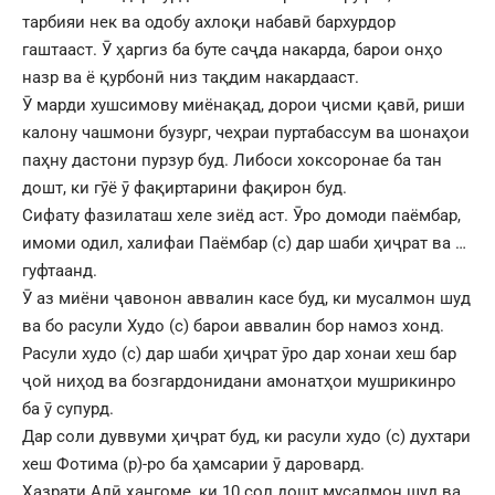
тарбияи нек ва одобу ахлоқи набавӣ бархурдор
гаштааст. Ӯ ҳаргиз ба буте саҷда накарда, барои онҳо
назр ва ё қурбонӣ низ тақдим накардааст.
Ӯ марди хушсимову миёнақад, дорои ҷисми қавӣ, риши
калону чашмони бузург, чеҳраи пуртабассум ва шонаҳои
паҳну дастони пурзур буд. Либоси хоксоронае ба тан
дошт, ки гӯё ӯ фақиртарини фақирон буд.
Сифату фазилаташ хеле зиёд аст. Ӯро домоди паёмбар,
имоми одил, халифаи Паёмбар (с) дар шаби ҳиҷрат ва …
гуфтаанд.
Ӯ аз миёни ҷавонон аввалин касе буд, ки мусалмон шуд
ва бо расули Худо (с) барои аввалин бор намоз хонд.
Расули худо (с) дар шаби ҳиҷрат ӯро дар хонаи хеш бар
ҷой ниҳод ва бозгардонидани амонатҳои мушрикинро
ба ӯ супурд.
Дар соли дуввуми ҳиҷрат буд, ки расули худо (с) духтари
хеш Фотима (р)-ро ба ҳамсарии ӯ даровард.
Ҳазрати Алӣ ҳангоме, ки 10 сол дошт мусалмон шуд ва