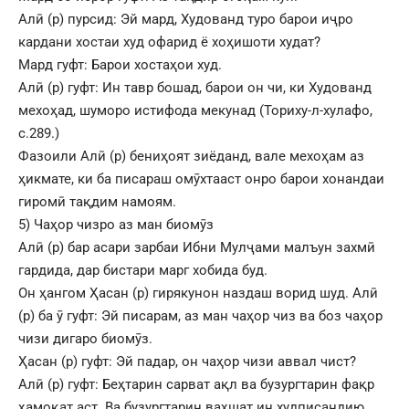
Алӣ (р) пурсид: Эй мард, Худованд туро барои иҷро
кардани хостаи худ офарид ё хоҳишоти худат?
Мард гуфт: Барои хостаҳои худ.
Алӣ (р) гуфт: Ин тавр бошад, барои он чи, ки Худованд
мехоҳад, шуморо истифода мекунад (Ториху-л-хулафо,
с.289.)
Фазоили Алӣ (р) бениҳоят зиёданд, вале мехоҳам аз
ҳикмате, ки ба писараш омӯхтааст онро барои хонандаи
гиромӣ тақдим намоям.
5) Чаҳор чизро аз ман биомӯз
Алӣ (р) бар асари зарбаи Ибни Мулҷами малъун захмӣ
гардида, дар бистари марг хобида буд.
Он ҳангом Ҳасан (р) гирякунон наздаш ворид шуд. Алӣ
(р) ба ӯ гуфт: Эй писарам, аз ман чаҳор чиз ва боз чаҳор
чизи дигаро биомӯз.
Ҳасан (р) гуфт: Эй падар, он чаҳор чизи аввал чист?
Алӣ (р) гуфт: Беҳтарин сарват ақл ва бузургтарин фақр
ҳамоқат аст. Ва бузургтарин ваҳшат ин худписандию