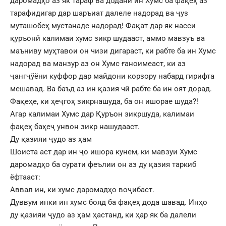
даромадҳо аз як тараф ва додани ин Хумс ба фақеҳ аз
тарафидигар дар шаръиат далеле надорад ва ҷуз
муташобеҳ мустанаде надорад! Фақат дар як насси
қуръонӣ калимаи хумс зикр шудааст, аммо мавзуъ ва
маъниву муҳтавои он чизи дигараст, ки рабте ба ин Хумс
надорад ва манзур аз он Хумс ғаноимеаст, ки аз
ҷангҷўёни куффор дар майдони корзору набард гирифта
мешавад. Ва баъд аз ин қазия чӣ рабте ба ин оят дорад.
Фақеҳе, ки ҳеҷгоҳ зикрнашуда, ба он ишорае шуда?!
Агар калимаи Хумс дар Қуръон зикршуда, калимаи
фақеҳ баҳеҷ унвон зикр нашудааст.
Ду қазияи ҷудо аз ҳам
Шоиста аст дар ин ҷо ишора кунем, ки мавзуи Хумс
даромадҳо ба сурати феълии он аз ду қазия таркиб
ёфтааст:
Аввал ин, ки хумс даромадҳо воҷибаст.
Дуввум инки ин хумс бояд ба фақеҳ дода шавад. Инҳо
ду қазияи ҷудо аз ҳам ҳастанд, ки ҳар як ба далели