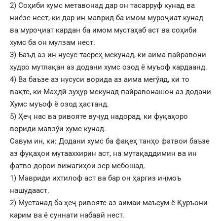
2) Соҳиби хумс метавонад дар он тасарруф кунад ва
ниёзе нест, ки дар ин маврид ба имом муроҷиат кунад
ва муроҷиат кардан ба имом мустаҳаб аст ва соҳиби
хумс ба он мулзам нест.
3) Баъд аз ин нусус тасреҳ мекунад, ки аима пайравони
худро мутлақан аз додани хумс озод ё муъоф кардаанд.
4) Ва баъзе аз нусуси ворида аз аима мегўяд, ки то
вақте, ки Маҳдӣ зуҳур мекунад пайравонашон аз додани
Хумс муъоф ё озод ҳастанд.
5) Ҳеҷ нас ва ривояте вуҷуд надорад, ки фуқаҳоро
вориди мавзўи хумс кунад.
Савум ин, ки: Додани хумс ба фақеҳ танҳо фатвои баъзе
аз фуқаҳои мутааххирин аст, на мутақаддимин ва ин
фатво дорои вижагиҳои зер мебошад.
1) Мавриди ихтилоф аст ва бар он ҳаргиз иҷмоъ
нашудааст.
2) Мустанад ба ҳеҷ ривояте аз аимаи маъсум ё Қуръони
карим ва ё суннати набавӣ нест.