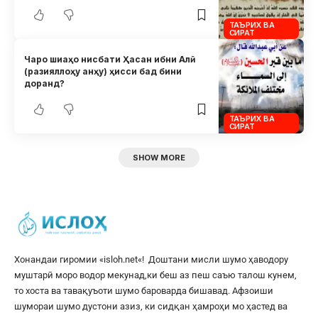
ТАЪРИХ ВА
СИРАТ
Чаро шиаҳо нисбати Ҳасан ибни Алӣ
(разияллоҳу анҳу) ҳисси бад бини
доранд?
ТАЪРИХ ВА
СИРАТ
SHOW MORE
Хонандаи гиромии «
isloh.net
«! Доштани мисли шумо ҳаводору
муштарӣ моро водор мекунад,ки беш аз пеш саъю талош кунем,
то хоста ва тавақуъоти шумо бароварда бишавад. Афзоиши
шумораи шумо дустони азиз, ки сидқан ҳамроҳи мо ҳастед ва