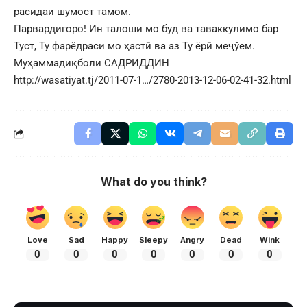
расидаи шумост тамом.
Парвардигоро! Ин талоши мо буд ва таваккулимо бар
Туст, Ту фарёдраси мо ҳастӣ ва аз Ту ёрӣ меҷўем.
Муҳаммадиқболи САДРИДДИН
http://wasatiyat.tj/2011-07-1…/2780-2013-12-06-02-41-32.html
What do you think?
Love
Sad
Happy
Sleepy
Angry
Dead
Wink
0
0
0
0
0
0
0