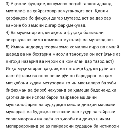
3) Ақволи фуқаҳое, ки хумсро воҷиб гардонидаанд,
мухталиф ва ҳайратовар вамутаноқиз аст. Қавли
ҳарфақеҳе бо фақеҳи дигар мутазод аст ва дар ҳар
замоне бо замони дигар фарқмекунад.
4) Ва муҳимтар ин, ки ақволи фуқаҳо боақволи
зикршуда аз аима комилан мухолиф ва мутазод аст.
5) Имкон надорад теоряи хумс комилан иҷро ва амалӣ
шавад ва ин беҳтарин мисоли таноқузи он аст (яъне аз
нигоҳи назария ва иҷрои он комилан дар тазод аст)
Инҳо муҳимтарин ҳақоиқ ва натоиҷе буд, ки рӯйи он
даст ёфтаам ва онро пеши рўи он бародарон ва ҳам
мазҳабони худам мегузорам то ин масъаларо ба хуби
бифаҳман ва фиреб нахуранд ва ҳамеша бидонанд,ки
ҳаргиз дини ислом барои пайравонаш дини
мушкилофарин ва судхуре,ки мисли динҳои масеҳии
муҳарраф ва будои,ва сектаҳои нав зуҳур ва ғайра,ки
сардамдорони ин адён аз ҳисоби ин динҳо шикам
мепарваронанд ва аз пайравони худашон ба истилоҳи