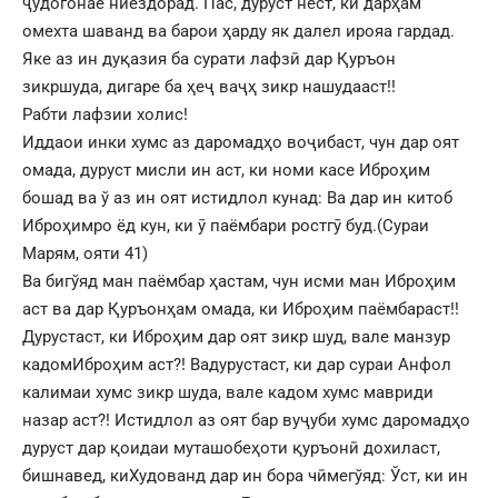
ҷудогонае ниёздорад. Пас, дуруст нест, ки дарҳам
омехта шаванд ва барои ҳарду як далел ирояа гардад.
Яке аз ин дуқазия ба сурати лафзӣ дар Қуръон
зикршуда, дигаре ба ҳеҷ ваҷҳ зикр нашудааст!!
Рабти лафзии холис!
Иддаои инки хумс аз даромадҳо воҷибаст, чун дар оят
омада, дуруст мисли ин аст, ки номи касе Иброҳим
бошад ва ў аз ин оят истидлол кунад: Ва дар ин китоб
Иброҳимро ёд кун, ки ӯ паёмбари ростгӯ буд.(Сураи
Марям, ояти 41)
Ва бигўяд ман паёмбар ҳастам, чун исми ман Иброҳим
аст ва дар Қуръонҳам омада, ки Иброҳим паёмбараст!!
Дурустаст, ки Иброҳим дар оят зикр шуд, вале манзур
кадомИброҳим аст?! Вадурустаст, ки дар сураи Анфол
калимаи хумс зикр шуда, вале кадом хумс мавриди
назар аст?! Истидлол аз оят бар вуҷуби хумс даромадҳо
дуруст дар қоидаи муташобеҳоти қуръонӣ дохиласт,
бишнавед, киХудованд дар ин бора чӣмегўяд: Ўст, ки ин