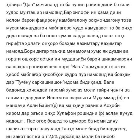
ҳозира “Дан” мечинанд то ба чунин равиш дини ботили
худро мунташир намоянд.Бар хилофи ин ҳама дини
ислом барои фақирону камбағалону роҳмондагону тоза
мусалмоншудагон маблағеро ҷудо намудааст то ба онҳо
дода шавад ва ба онҳо кумак карда шавад на аз онҳо
гирифта ҳолати онҳоро бозҳам вахимтару вахимтар
намояд.Бори дигар таъкид менамоям хумс як дузди ва
ғорати ошкоре аст,ки ин муддаъиён барои шикамчарони
ва шаҳватрониҳои хеш онро “Вазъ” намуданд то аз ин
ҳисоб маблағҳо ҳисобҳои худро пур намоянд ва бозҳам
дар “Туғёну саркашиашон”идома бидиҳанд. Вале
бидонед хонандаи гиромӣ хумс аз моли ғайри ҷанги ва
ғанимат дар дини Ислом ва шариъати Муҳаммад (с) ва
манҳаҷи Аҳли Байит(р) ва манҳаҷу равиши Асҳоби
киром дар раъси онҳо Хулафои рошидни (р) аслан вуҷуд
надошт . Пас огоҳ бошед то шуморо ба номи дину
шариъат ғорат накунанд.Танҳо моле бояд бипардозед
ин закот аст ки он 2,5% дарсад аз моли ба нисоб