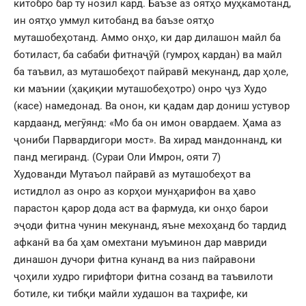
китобро бар ту нозил кард. Баъзе аз оятҳо муҳкамотанд,
ин оятҳо уммул китобанд ва баъзе оятҳо
муташобеҳотанд. Аммо онҳо, ки дар дилашон майл ба
ботиласт, ба сабаби фитнаҷӯӣ (гумроҳ кардан) ва майл
ба таъвил, аз муташобеҳот пайравӣ мекунанд, дар ҳоле,
ки маънии (ҳақиқии муташобеҳотро) онро ҷуз Худо
(касе) намедонад. Ва онон, ки қадам дар дониш устувор
кардаанд, мегӯянд: «Мо ба он имон овардаем. Ҳама аз
ҷониби Парвардигори мост». Ва хирад мандоннанд, ки
панд мегиранд. (Сураи Оли Имрон, ояти 7)
Худованди Мутаъол пайравӣ аз муташобеҳот ва
истидлол аз онро аз корҳои мунҳарифон ва ҳаво
парастон қарор дода аст ва фармуда, ки онҳо барои
эҷоди фитна чунин мекунанд, яъне мехоҳанд бо тардид
афканӣ ва ба ҳам омехтани муъминон дар мавриди
динашон дучори фитна кунанд ва низ пайравони
ҷоҳили худро гирифтори фитна созанд ва таъвилоти
ботиле, ки тибқи майли худашон ва таҳрифе, ки