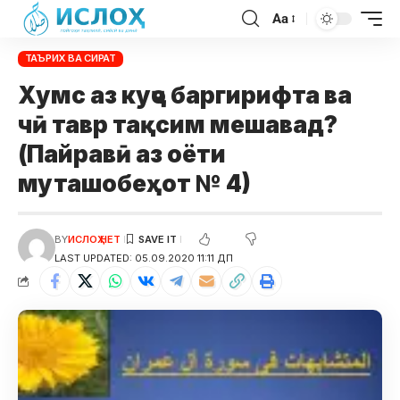
Aa
ТАЪРИХ ВА СИРАТ
Хумс аз куҷо баргирифта ва
чӣ тавр тақсим мешавад?
(Пайравӣ аз оёти
муташобеҳот № 4)
BY
ИСЛОҲ НЕТ
LAST UPDATED: 05.09.2020 11:11 ДП