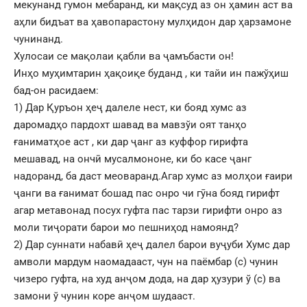
мекунанд гумон мебаранд, ки мақсуд аз он ҳамин аст ва
аҳли бидъат ва ҳавопарастону мулҳидон дар ҳарзамоне
чунинанд.
Хулосаи се мақолаи қабли ва ҷамъбасти он!
Инҳо муҳимтарин ҳақоиқе буданд , ки тайи ин пажўҳиш
бад-он расидаем:
1) Дар Қуръон ҳеҷ далеле нест, ки бояд хумс аз
даромадҳо пардохт шавад ва мавзўи оят танҳо
ғаниматҳое аст , ки дар ҷанг аз куффор гирифта
мешавад, на ончӣ мусалмононе, ки бо касе ҷанг
надоранд, ба даст меоваранд.Агар хумс аз молҳои ғаири
ҷанги ва ғанимат бошад пас онро чи гӯна бояд гирифт
агар метавонад посух гуфта пас тарзи гирифти онро аз
моли тиҷорати барои мо пешниҳод намоянд?
2) Дар суннати набавӣ ҳеҷ далел барои вуҷуби Хумс дар
амволи мардум наомадааст, чун на паёмбар (с) чунин
чизеро гуфта, на худ анҷом дода, на дар ҳузури ў (с) ва
замони ў чунин коре анҷом шудааст.