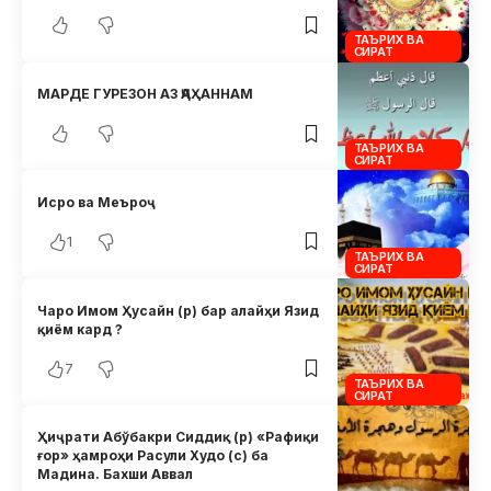
ТАЪРИХ ВА
СИРАТ
МАРДЕ ГУРЕЗОН АЗ ҶАҲАННАМ
ТАЪРИХ ВА
СИРАТ
Исро ва Меъроҷ
1
ТАЪРИХ ВА
СИРАТ
Чаро Имом Ҳусайн (р) бар алайҳи Язид
қиём кард ?
7
ТАЪРИХ ВА
СИРАТ
Ҳиҷрати Абўбакри Сиддиқ (р) «Рафиқи
ғор» ҳамроҳи Расули Худо (с) ба
Мадина. Бахши Аввал