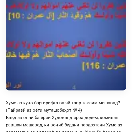
Хумс аз куҷо баргирифта ва чӣ тавр тақсим мешавад?
(Пайравӣ аз оёти муташобеҳот № 4)
Баъд аз ончӣ ба ёрии Худованд ироа додем, комилан
равшан мешавад, ки воҷиб будани пардохтани Хумс аз