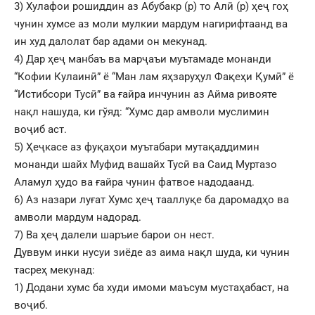
3) Хулафои рошиддин аз Абубакр (р) то Алӣ (р) ҳеҷ гоҳ
чунин хумсе аз моли мулкии мардум нагирифтаанд ва
ин худ далолат бар адами он мекунад.
4) Дар ҳеҷ манбаъ ва марҷаъи муътамаде монанди
“Кофии Кулаинӣ” ё “Ман лам яҳзаруҳул Фақеҳи Қумӣ” ё
“Истибсори Тусӣ” ва ғайра инчунин аз Айма ривояте
нақл нашуда, ки гўяд: “Хумс дар амволи муслимин
воҷиб аст.
5) Ҳеҷкасе аз фуқаҳои муътабари мутақаддимин
монанди шайх Муфид вашайх Тусӣ ва Саид Муртазо
Аламул ҳудо ва ғайра чунин фатвое надодаанд.
6) Аз назари луғат Хумс ҳеҷ тааллуқе ба даромадҳо ва
амволи мардум надорад.
7) Ва ҳеҷ далели шаръие барои он нест.
Дуввум инки нусуи зиёде аз аима нақл шуда, ки чунин
тасреҳ мекунад:
1) Додани хумс ба худи имоми маъсум мустаҳабаст, на
воҷиб.