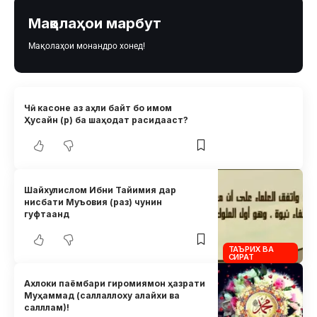
Мақолаҳои марбут
Мақолаҳои монандро хонед!
Чӣ касоне аз аҳли байт бо имом
Ҳусайн (р) ба шаҳодат расидааст?
Шайхулислом Ибни Тайимия дар
нисбати Муъовия (раз) чунин
гуфтаанд
ТАЪРИХ ВА
СИРАТ
Ахлоки паёмбари гиромиямон ҳазрати
Муҳаммад (саллаллоху алайхи ва
салллам)!