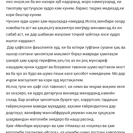
низ онҳое,ки ба мо назари хуб надоранд, моро намегузорад, ки
такопуву ҷустуҷуҳои худро кам кунем, баракс таҳрик медиҳад,ки
кори бештар кунем.
Чуноне худи шумо ҳам мушоҳида намудед Ислоҳ минбари озоду
новобаста аст ва ҳақиқату воқеиятро мегӯяду менависад.Аз ин
сабаб аст, ки дар шабакаи маҷозии тоҷикӣ ҷойгоҳи хоси худро
ишғол кардааст.
Дар ҳафтсоли фаъолияти худ, ки ба хотири гуфтани сухани ҳақ ва
ошкор сохтани ҷиноятҳои мақомот борҳо мавриди ҳамлаҳои
ҳакерӣ ҳам қарор гирифтем,ҳеҷ гоҳ аз ин роҳ мунсариф
нашудем,чунки қудрат ва бозувони тавонои шумо муттакои мост
ва ба ҷуз аз Худо ва шумо пеши касе ҳисобот намедиҳем. Мо дар
иҷрои масъулият ва кори худ мустақилем.
Ислоҳ тули ин ҳафт сол тавонист, ки симо ва чеҳраи воқеии хеле
аз онҳоеро, ки худро дигаргуна вонамуд мекарданд,намоён
созад. Бар алайҳи ҷиноятҳои бузрге чун, коррупсия, гардиши
ғайриқонунии маводи мухаддир, аҳкоми ғайриодилона дар
додгоҳҳо, вазифаву мансабфурушӣ,умуман нақзи ҳуқуқҳои
шаҳрвандон матолиби зиёдеро ба нашр расонд.
Ҳам «Минбари муҳоҷир» ва ҳам «Номаҳо аз ноҳияҳо ва ҳам
матолиби таҳлилии «Ислоҳ», аз ҷониби шумо дустону ҳаводорон