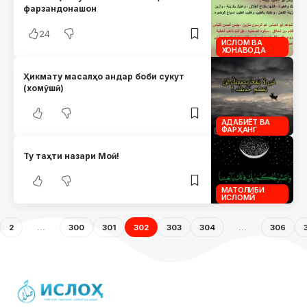
фарзандонашон
24
ИСЛОМ ВА
ХОНАВОДА
Ҳикмату масалҳо андар боби сукут
(хомӯшӣ)
АДАБИЁТ ВА
ФАРҲАНГ
Ту таҳти назари Моӣ!
МАТОЛИБИ
ИСЛОМӢ
2
…
300
301
302
303
304
…
306