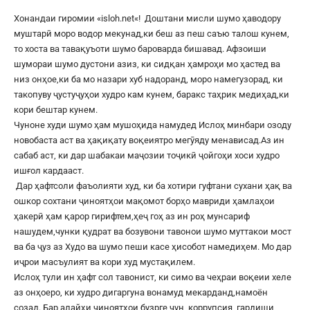
Хонандаи гиромии «
isloh.net
«! Доштани мисли шумо ҳаводору
муштарӣ моро водор мекунад,ки беш аз пеш саъю талош кунем,
то хоста ва тавақуъоти шумо бароварда бишавад. Афзоиши
шумораи шумо дустони азиз, ки сидқан ҳамроҳи мо ҳастед ва
низ онҳое,ки ба мо назари хуб надоранд, моро намегузорад, ки
такопуву ҷустуҷуҳои худро кам кунем, баракс таҳрик медиҳад,ки
кори бештар кунем.
Чуноне худи шумо ҳам мушоҳида намудед Ислоҳ минбари озоду
новобаста аст ва ҳақиқату воқеиятро мегӯяду менависад.Аз ин
сабаб аст, ки дар шабакаи маҷозии тоҷикӣ ҷойгоҳи хоси худро
ишғол кардааст.
Дар ҳафтсоли фаъолияти худ, ки ба хотири гуфтани сухани ҳақ ва
ошкор сохтани ҷиноятҳои мақомот борҳо мавриди ҳамлаҳои
ҳакерӣ ҳам қарор гирифтем,ҳеҷ гоҳ аз ин роҳ мунсариф
нашудем,чунки қудрат ва бозувони тавонои шумо муттакои мост
ва ба ҷуз аз Худо ва шумо пеши касе ҳисобот намедиҳем. Мо дар
иҷрои масъулият ва кори худ мустақилем.
Ислоҳ тули ин ҳафт сол тавонист, ки симо ва чеҳраи воқеии хеле
аз онҳоеро, ки худро дигаргуна вонамуд мекарданд,намоён
созад. Бар алайҳи ҷиноятҳои бузрге чун, коррупсия, гардиши