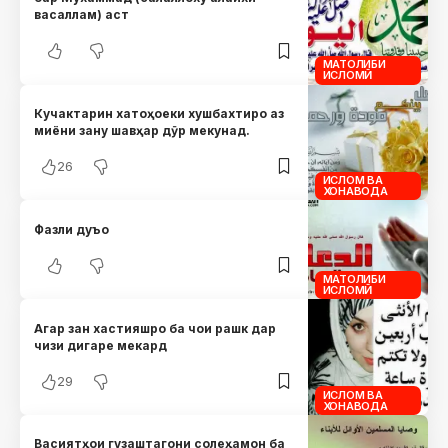
васаллам) аст
МАТОЛИБИ
ИСЛОМӢ
Кучактарин хатоҳоеки хушбахтиро аз
миёни зану шавҳар дӯр мекунад.
26
ИСЛОМ ВА
ХОНАВОДА
Фазли дуъо
МАТОЛИБИ
ИСЛОМӢ
Агар зан хастияшро ба чои рашк дар
чизи дигаре мекард
29
ИСЛОМ ВА
ХОНАВОДА
Васиятҳои гузаштагони солеҳамон ба