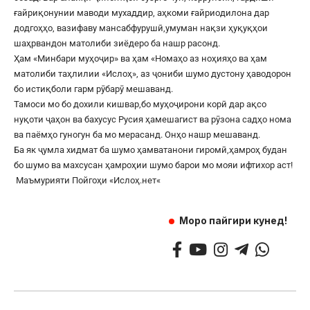
ғайриқонунии маводи мухаддир, аҳкоми ғайриодилона дар
додгоҳҳо, вазифаву мансабфурушӣ,умуман нақзи ҳуқуқҳои
шаҳрвандон матолиби зиёдеро ба нашр расонд.
Ҳам «Минбари муҳоҷир» ва ҳам «Номаҳо аз ноҳияҳо ва ҳам
матолиби таҳлилии «Ислоҳ», аз ҷониби шумо дустону ҳаводорон
бо истиқболи гарм рӯбарӯ мешаванд.
Тамоси мо бо дохили кишвар,бо муҳоҷирони корӣ дар ақсо
нуқоти ҷаҳон ва бахусус Русия ҳамешагист ва рӯзона садҳо нома
ва паёмҳо гуногун ба мо мерасанд. Онҳо нашр мешаванд.
Ба як ҷумла хидмат ба шумо ҳамватанони гиромӣ,ҳамроҳ будан
бо шумо ва махсусан ҳамроҳии шумо барои мо мояи ифтихор аст!
Маъмурияти Пойгоҳи «
Ислоҳ.нет
«
Моро пайгири кунед!