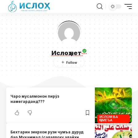
Ислоҳ нет
Чаро мусалмонон пирӯз
намегарданд???
ИСЛОМ ВА
ҶОМЕЪА
Бехтарин зикрхои рузи чумъа дуруд
бар Мухаммад (салаллоху алайхи