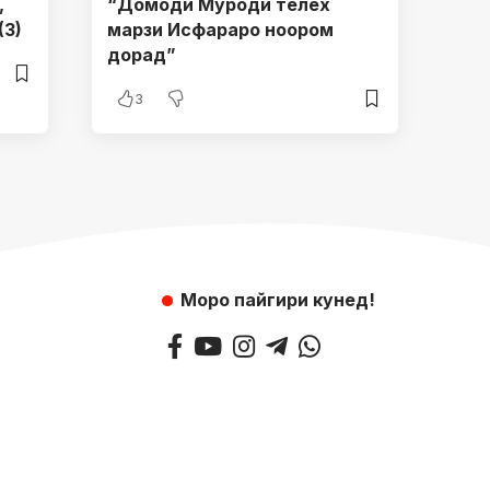
,
“Домоди Муроди телех
(3)
марзи Исфараро ноором
дорад”
3
Моро пайгири кунед!