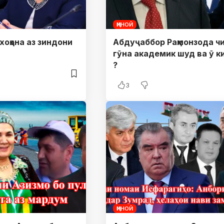
ҶИНОӢ
оҳона аз зиндони
Абдуҷаббор Раҳмонзода ч
гӯна академик шуд ва ӯ к
?
3
ҶИНОӢ