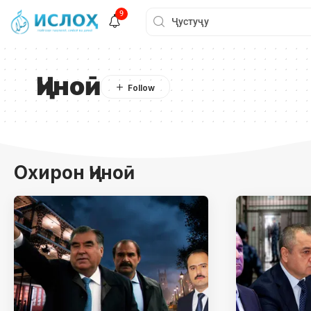
9
Ҷиноӣ
Охирон Ҷиноӣ