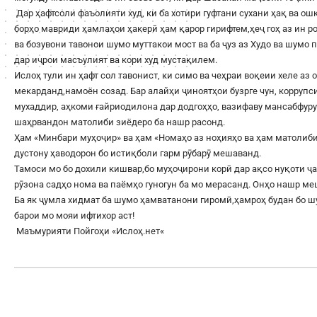
Дар ҳафтсоли фаъолияти худ, ки ба хотири гуфтани сухани ҳақ ва о
борҳо мавриди ҳамлаҳои ҳакерӣ ҳам қарор гирифтем,ҳеҷ гоҳ аз ин 
ва бозувони тавонои шумо муттакои мост ва ба ҷуз аз Худо ва шумо
дар иҷрои масъулият ва кори худ мустақилем.
Ислоҳ тули ин ҳафт сол тавонист, ки симо ва чеҳраи воқеии хеле аз 
мекарданд,намоён созад. Бар алайҳи ҷиноятҳои бузрге чун, корруп
мухаддир, аҳкоми ғайриодилона дар додгоҳҳо, вазифаву мансабфур
шаҳрвандон матолиби зиёдеро ба нашр расонд.
Ҳам «Минбари муҳоҷир» ва ҳам «Номаҳо аз ноҳияҳо ва ҳам матолиби
дустону ҳаводорон бо истиқболи гарм рӯбарӯ мешаванд.
Тамоси мо бо дохили кишвар,бо муҳоҷирони корӣ дар ақсо нуқоти ҷа
рӯзона садҳо нома ва паёмҳо гуногун ба мо мерасанд. Онҳо нашр м
Ба як ҷумла хидмат ба шумо ҳамватанони гиромӣ,ҳамроҳ будан бо 
барои мо мояи ифтихор аст!
Маъмурияти Пойгоҳи «
Ислоҳ.нет
«