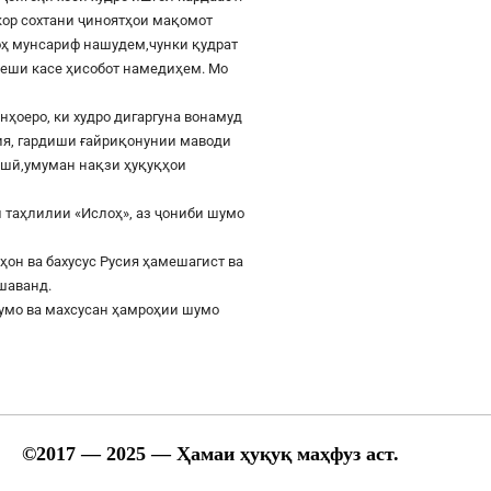
шкор сохтани ҷиноятҳои мақомот
роҳ мунсариф нашудем,чунки қудрат
 пеши касе ҳисобот намедиҳем. Мо
онҳоеро, ки худро дигаргуна вонамуд
сия, гардиши ғайриқонунии маводи
ушӣ,умуман нақзи ҳуқуқҳои
 таҳлилии «Ислоҳ», аз ҷониби шумо
ҳон ва бахусус Русия ҳамешагист ва
ешаванд.
шумо ва махсусан ҳамроҳии шумо
©
2017
— 2025 — Ҳамаи ҳуқуқ маҳфуз аст.