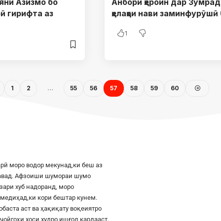
ияни Азизмо бо
Анбори ҳероин дар Зумрад
рӣ гирифта аз
ҳелаҳои нави заминфурӯшӣ 
1
1
2
…
55
56
57
58
59
60
рӣ моро водор мекунад,ки беш аз
шавад. Афзоиши шумораи шумо
азари хуб надоранд, моро
к медиҳад,ки кори бештар кунем.
баста аст ва ҳақиқату воқеиятро
ҷойгоҳи хоси худро ишғол кардааст.