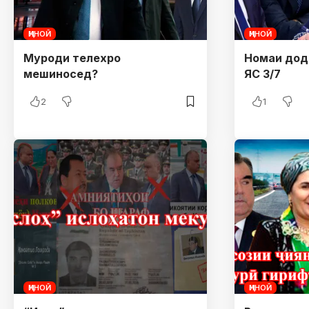
ҶИНОӢ
ҶИНОӢ
Муроди телехро
Номаи додх
мешиносед?
ЯС 3/7
2
1
ҶИНОӢ
ҶИНОӢ