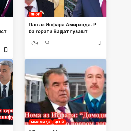
ҶИНОӢ
и
Пас аз Исфара Амирзода. Р
ист
ба ғорати Ваҳдат гузашт
4
МАҚОЛАҲО
ҶИНОӢ