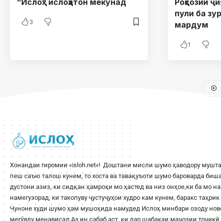
“Ислоҳ” ислоҳатон мекунад
Роҳсозии ҷ
пули ба зу
3
мардум
1
Хонандаи гиромии «
isloh.net
«! Доштани мисли шумо ҳаводору мушта
пеш саъю талош кунем, то хоста ва тавақуъоти шумо бароварда би
дустони азиз, ки сидқан ҳамроҳи мо ҳастед ва низ онҳое,ки ба мо н
намегузорад, ки такопуву ҷустуҷуҳои худро кам кунем, баракс таҳри
Чуноне худи шумо ҳам мушоҳида намудед Ислоҳ минбари озоду ново
мегӯяду менависад.Аз ин сабаб аст, ки дар шабакаи маҷозии тоҷикӣ 