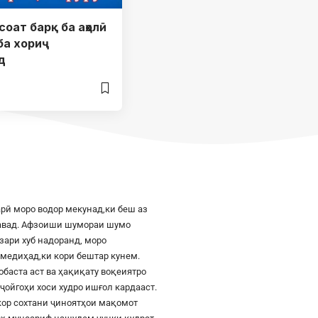
соат барқ ба аҳолӣ
 ба хориҷ
д
рӣ моро водор мекунад,ки беш аз
шавад. Афзоиши шумораи шумо
азари хуб надоранд, моро
к медиҳад,ки кори бештар кунем.
баста аст ва ҳақиқату воқеиятро
ҷойгоҳи хоси худро ишғол кардааст.
шкор сохтани ҷиноятҳои мақомот