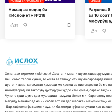
НОМАҲО БА "ИСЛОҲ.НЕТ"
СИЁСӢ
Номаҳо аз ноҳияҳо ба
Раҳмонов 8 
«Ислоҳ.нет» №218
ва 16 соат
мефурӯша
25
3
Хонандаи гиромии «
isloh.net
«! Доштани мисли шумо ҳаводору мушта
пеш саъю талош кунем, то хоста ва тавақуъоти шумо бароварда би
дустони азиз, ки сидқан ҳамроҳи мо ҳастед ва низ онҳое,ки ба мо н
намегузорад, ки такопуву ҷустуҷуҳои худро кам кунем, баракс таҳри
Чуноне худи шумо ҳам мушоҳида намудед Ислоҳ минбари озоду ново
мегӯяду менависад.Аз ин сабаб аст, ки дар шабакаи маҷозии тоҷикӣ 
Дар ҳафтсоли фаъолияти худ, ки ба хотири гуфтани сухани ҳақ ва о