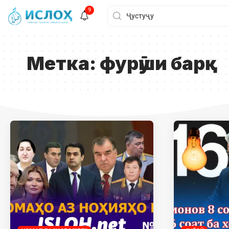
9
Метка:
фурӯши барқ