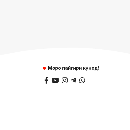
Моро пайгири кунед!