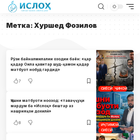
Метка:
Хуршед Фозилов
Рӯзи байналмилалии озодии баён: «ҳар
қадар Оила қавитар шуд-ҳамон қадар
матбуот нобуд гардид»
7
СИЁСӢ
ҶИНОӢ
Ҷашни матбуоти ноозод: «таваҷҷуҳи
мардум ба «Ислоҳ» бештар аз
нашрияҳои дохилӣ»
8
ИҶТИМОӢ
СИЁСӢ