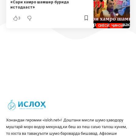
«Сари хамро шамшер бурида
истодааст»
3
СИЁСӢ
ҶИНОӢ
Хонандаи гиромии «
isloh.net
«! Доштани мисли шумо ҳаводору
муштарӣ моро водор мекунад,ки беш аз пеш саъю талош кунем,
то хоста ва тавақуъоти шумо бароварда бишавад. Афзоиши