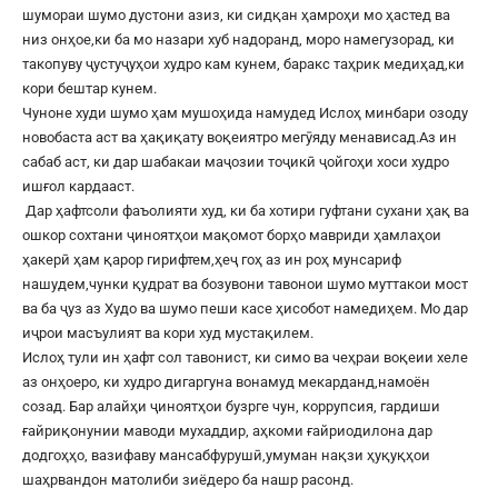
шумораи шумо дустони азиз, ки сидқан ҳамроҳи мо ҳастед ва
низ онҳое,ки ба мо назари хуб надоранд, моро намегузорад, ки
такопуву ҷустуҷуҳои худро кам кунем, баракс таҳрик медиҳад,ки
кори бештар кунем.
Чуноне худи шумо ҳам мушоҳида намудед Ислоҳ минбари озоду
новобаста аст ва ҳақиқату воқеиятро мегӯяду менависад.Аз ин
сабаб аст, ки дар шабакаи маҷозии тоҷикӣ ҷойгоҳи хоси худро
ишғол кардааст.
Дар ҳафтсоли фаъолияти худ, ки ба хотири гуфтани сухани ҳақ ва
ошкор сохтани ҷиноятҳои мақомот борҳо мавриди ҳамлаҳои
ҳакерӣ ҳам қарор гирифтем,ҳеҷ гоҳ аз ин роҳ мунсариф
нашудем,чунки қудрат ва бозувони тавонои шумо муттакои мост
ва ба ҷуз аз Худо ва шумо пеши касе ҳисобот намедиҳем. Мо дар
иҷрои масъулият ва кори худ мустақилем.
Ислоҳ тули ин ҳафт сол тавонист, ки симо ва чеҳраи воқеии хеле
аз онҳоеро, ки худро дигаргуна вонамуд мекарданд,намоён
созад. Бар алайҳи ҷиноятҳои бузрге чун, коррупсия, гардиши
ғайриқонунии маводи мухаддир, аҳкоми ғайриодилона дар
додгоҳҳо, вазифаву мансабфурушӣ,умуман нақзи ҳуқуқҳои
шаҳрвандон матолиби зиёдеро ба нашр расонд.