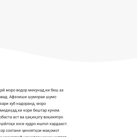
рӣ моро водор мекунад,ки беш аз
шавад. Афзоиши шумораи шумо
азари хуб надоранд, моро
к медиҳад,ки кори бештар кунем.
баста аст ва ҳақиқату воқеиятро
ҷойгоҳи хоси худро ишғол кардааст.
шкор сохтани ҷиноятҳои мақомот