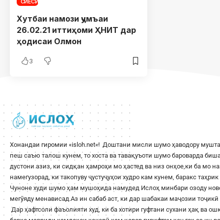
СИЁСӢ
Хутбаи намози ҷумъаи
26.02.21 иттиҳоми ҲНИТ дар
ҳодисаи Олмон
3
Хонандаи гиромии «
isloh.net
«! Доштани мисли шумо ҳаводору мушта
пеш саъю талош кунем, то хоста ва тавақуъоти шумо бароварда би
дустони азиз, ки сидқан ҳамроҳи мо ҳастед ва низ онҳое,ки ба мо н
намегузорад, ки такопуву ҷустуҷуҳои худро кам кунем, баракс таҳри
Чуноне худи шумо ҳам мушоҳида намудед Ислоҳ минбари озоду ново
мегӯяду менависад.Аз ин сабаб аст, ки дар шабакаи маҷозии тоҷикӣ 
Дар ҳафтсоли фаъолияти худ, ки ба хотири гуфтани сухани ҳақ ва о