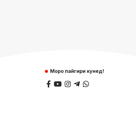
Моро пайгири кунед!