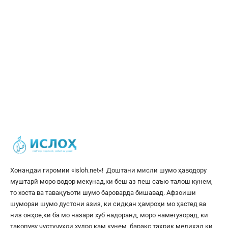
Хонандаи гиромии «
isloh.net
«! Доштани мисли шумо ҳаводору
муштарӣ моро водор мекунад,ки беш аз пеш саъю талош кунем,
то хоста ва тавақуъоти шумо бароварда бишавад. Афзоиши
шумораи шумо дустони азиз, ки сидқан ҳамроҳи мо ҳастед ва
низ онҳое,ки ба мо назари хуб надоранд, моро намегузорад, ки
такопуву ҷустуҷуҳои худро кам кунем, баракс таҳрик медиҳад,ки