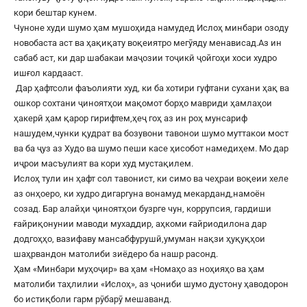
кори бештар кунем.
Чуноне худи шумо ҳам мушоҳида намудед Ислоҳ минбари озоду
новобаста аст ва ҳақиқату воқеиятро мегӯяду менависад.Аз ин
сабаб аст, ки дар шабакаи маҷозии тоҷикӣ ҷойгоҳи хоси худро
ишғол кардааст.
Дар ҳафтсоли фаъолияти худ, ки ба хотири гуфтани сухани ҳақ ва
ошкор сохтани ҷиноятҳои мақомот борҳо мавриди ҳамлаҳои
ҳакерӣ ҳам қарор гирифтем,ҳеҷ гоҳ аз ин роҳ мунсариф
нашудем,чунки қудрат ва бозувони тавонои шумо муттакои мост
ва ба ҷуз аз Худо ва шумо пеши касе ҳисобот намедиҳем. Мо дар
иҷрои масъулият ва кори худ мустақилем.
Ислоҳ тули ин ҳафт сол тавонист, ки симо ва чеҳраи воқеии хеле
аз онҳоеро, ки худро дигаргуна вонамуд мекарданд,намоён
созад. Бар алайҳи ҷиноятҳои бузрге чун, коррупсия, гардиши
ғайриқонунии маводи мухаддир, аҳкоми ғайриодилона дар
додгоҳҳо, вазифаву мансабфурушӣ,умуман нақзи ҳуқуқҳои
шаҳрвандон матолиби зиёдеро ба нашр расонд.
Ҳам «Минбари муҳоҷир» ва ҳам «Номаҳо аз ноҳияҳо ва ҳам
матолиби таҳлилии «Ислоҳ», аз ҷониби шумо дустону ҳаводорон
бо истиқболи гарм рӯбарӯ мешаванд.