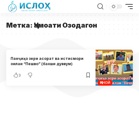
Метка:
Ҷамоати Озодагон
Панҷиҳо зери асорат ва истисмори
оилаи “Пешво” (бахши дуввум)
3
ҶИНОӢ