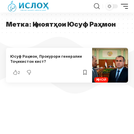
Метка:
Ҷиноятҳои Юсуф Раҳмон
Юсуф Раҳмон, Прокурори генералии
Тоҷикистон кист?
2
ҶИНОӢ