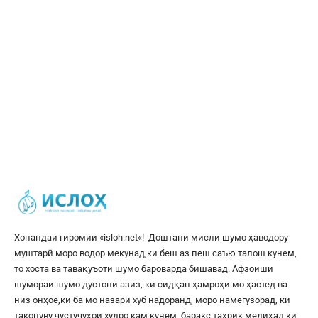
Хонандаи гиромии «
isloh.net
«! Доштани мисли шумо ҳаводору
муштарӣ моро водор мекунад,ки беш аз пеш саъю талош кунем,
то хоста ва тавақуъоти шумо бароварда бишавад. Афзоиши
шумораи шумо дустони азиз, ки сидқан ҳамроҳи мо ҳастед ва
низ онҳое,ки ба мо назари хуб надоранд, моро намегузорад, ки
такопуву ҷустуҷуҳои худро кам кунем, баракс таҳрик медиҳад,ки