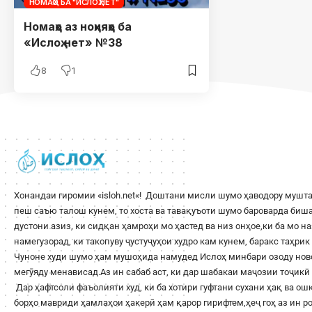
НОМАҲО БА "ИСЛОҲ.НЕТ"
Номаҳо аз ноҳияҳо ба
«Ислоҳ.нет» №38
8
1
Хонандаи гиромии «
isloh.net
«! Доштани мисли шумо ҳаводору мушта
пеш саъю талош кунем, то хоста ва тавақуъоти шумо бароварда би
дустони азиз, ки сидқан ҳамроҳи мо ҳастед ва низ онҳое,ки ба мо н
намегузорад, ки такопуву ҷустуҷуҳои худро кам кунем, баракс таҳри
Чуноне худи шумо ҳам мушоҳида намудед Ислоҳ минбари озоду ново
мегӯяду менависад.Аз ин сабаб аст, ки дар шабакаи маҷозии тоҷикӣ 
Дар ҳафтсоли фаъолияти худ, ки ба хотири гуфтани сухани ҳақ ва о
борҳо мавриди ҳамлаҳои ҳакерӣ ҳам қарор гирифтем,ҳеҷ гоҳ аз ин 