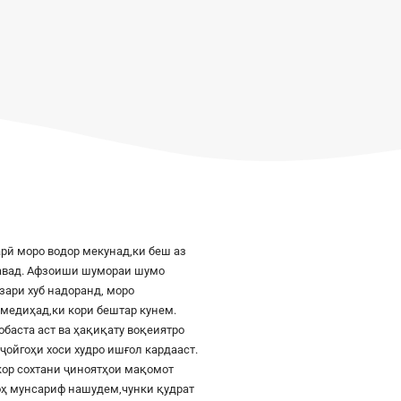
рӣ моро водор мекунад,ки беш аз
шавад. Афзоиши шумораи шумо
азари хуб надоранд, моро
к медиҳад,ки кори бештар кунем.
баста аст ва ҳақиқату воқеиятро
ҷойгоҳи хоси худро ишғол кардааст.
шкор сохтани ҷиноятҳои мақомот
роҳ мунсариф нашудем,чунки қудрат