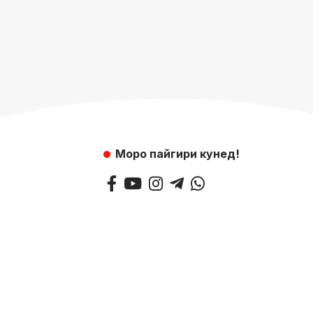
Моро пайгири кунед!