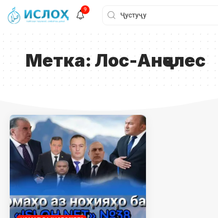
9
Метка:
Лос-Анҷелес