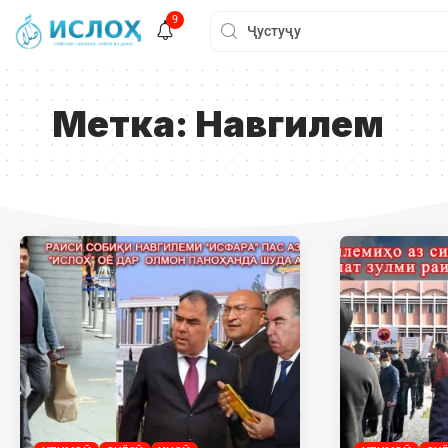
9
Метка:
Навгилем