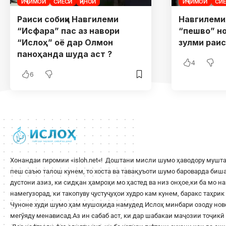
ИҶТИМОӢ
СИЁСӢ
ҶИНОӢ
ИҶТИМОӢ
СИ
Раиси собиқи Навгилеми
Навгилеми
“Исфара” пас аз навори
“пешво” н
“Ислоҳ” оё дар Олмон
зулми раи
паноҳанда шуда аст ?
4
6
Хонандаи гиромии «
isloh.net
«! Доштани мисли шумо ҳаводору мушта
пеш саъю талош кунем, то хоста ва тавақуъоти шумо бароварда би
дустони азиз, ки сидқан ҳамроҳи мо ҳастед ва низ онҳое,ки ба мо н
намегузорад, ки такопуву ҷустуҷуҳои худро кам кунем, баракс таҳри
Чуноне худи шумо ҳам мушоҳида намудед Ислоҳ минбари озоду ново
мегӯяду менависад.Аз ин сабаб аст, ки дар шабакаи маҷозии тоҷикӣ 