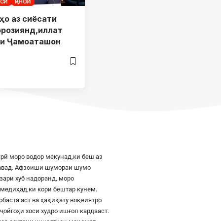
ЁСӢ
ҶИНОӢ
ҳо аз сиёсати
орозиянд,иллат
си Ҷамоаташон
рӣ моро водор мекунад,ки беш аз
шавад. Афзоиши шумораи шумо
азари хуб надоранд, моро
к медиҳад,ки кори бештар кунем.
баста аст ва ҳақиқату воқеиятро
ҷойгоҳи хоси худро ишғол кардааст.