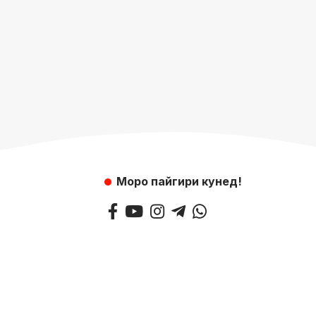
Моро пайгири кунед!