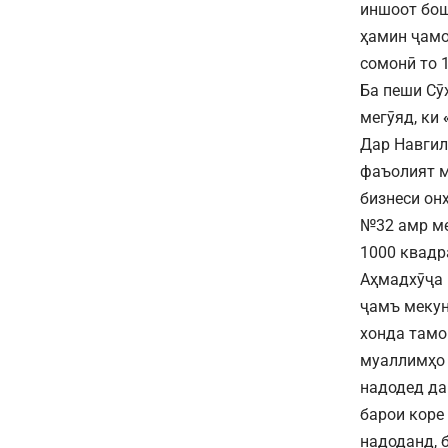
иншоот бош
ҳамин ҷамо
сомонӣ то 
Ба пеши Сӯ
мегӯяд, ки
Дар Навгил
фаъолият м
бизнеси он
№32 амр ме
1000 квадр
Аҳмадхӯҷа 
ҷамъ мекун
хонда тамо
муаллимҳо 
надодед да
барои коре
надоданд, 