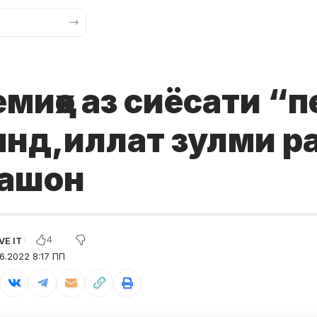
миҳо аз сиёсати “
янд,иллат зулми р
ташон
4
6.2022 8:17 ПП