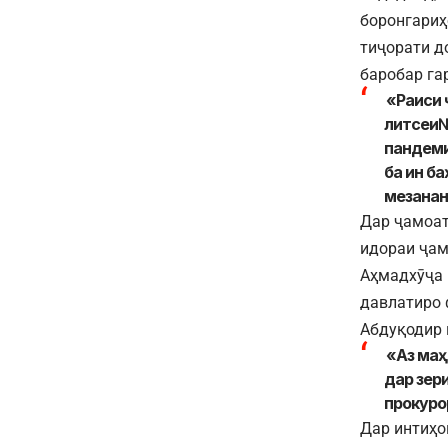
боронгариҳ
тиҷорати д
баробар га
«Раиси 
литсеи№
пандеми
ба ин ба
мезанан
Дар ҷамоат
идораи ҷам
Аҳмадхӯҷа 
давлатиро 
Абдуқодир 
«Аз маҳ
дар зер
прокуро
Дар интиҳо