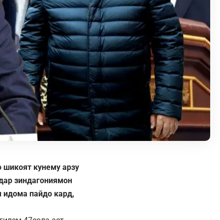
 шикоят кунему арзу
 дар зиндагониямон
 идома пайдо кард,