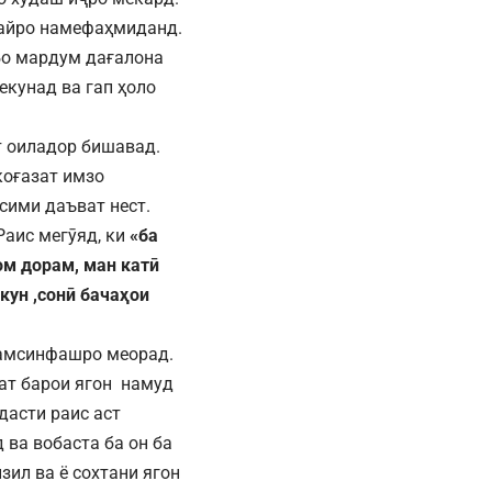
вайро намефаҳмиданд.
 Бо мардум дағалона
екунад ва гап ҳоло
т оиладор бишавад.
коғазат имзо
сими даъват нест.
аис мегӯяд, ки
«ба
ом дорам, ман катӣ
кун ,сонӣ бачаҳои
ҳамсинфашро меорад.
ат барои ягон намуд
дасти раис аст
 ва вобаста ба он ба
зил ва ё сохтани ягон