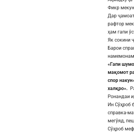
Фикр мекун
Дар ҷамоат
рафтор мек
ҳам гапи ӯс
Як сокини 
Барои спра
намемонам.
«Гапи шумо
мақомот ра
спор накун»
халқро».
Ра
Ронандаи и
Ин Сӯҳроб 
справка-ма
мегӯяд, пе
Сӯҳроб меф