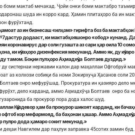
о боми мактаб мечакад. Ҷойи онки боми мактабро таъмир
одаронаш шуда ин корро кард. Ҳамин плитаҳоро ба ин макт
рон фурӯхтанд.
ҷамоат аз ин бизнесаш «илҳом» гирифта боз ба мактабҳои №
7дастур додааст, ки мактабҳояшонро «обод» кунанд. Да
яи коронавирус дар соли гузашта аз сари ҳар оила 10 сом
ҳона, ки кӯчаҳоро дизенфексия мекунанд. Аммо як, ду кӯчаро
ду тамом. Боқии пулҳоро Аҳмадхӯҷа Болтаев дуздид.»
 ду систернаи нержавии калон дар маҳаллаи Офтобруй ма
оат аз колхози собиқи ба номи Зокирхуҷа Ҳасанов соли 20
Болтаев онро мефурӯшад. Прокуратура ин қазияро дело м
фурӯхт, дело карданд, аммо Аҳмадхӯҷа Болтаев онро ба н
гузаронида ба прокурор пора дода халос шуд.
аллаи Қӯшдевор ҳам ба прокурор шикоят карданд, ки бача
и офтоб кор мефармояд, ба баҳонаи ҳашар. Аммо Аҳмадхӯҷ
р пулро дода ҳамаро сокит мекунад.»
и деҳаи Навгилем дар паҳлуи заправка 45сотих замин буд.