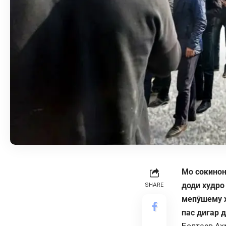
Мо сокинон
доди худро
SHARE
мепӯшему ҳ
пас дигар 