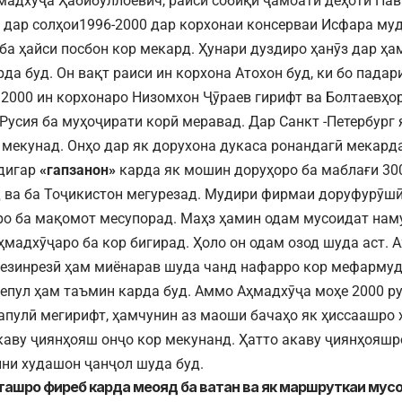
мадхӯҷа Ҳабибуллоевич, раиси собиқи ҷамоати деҳоти Нав
 дар солҳои1996-2000 дар корхонаи консерваи Исфара муд
ба ҳайси посбон кор мекард. Ҳунари дуздиро ҳанӯз дар ҳа
рда буд. Он вақт раиси ин корхона Атохон буд, ки бо пада
 2000 ин корхонаро Низомхон Ҷӯраев гирифт ва Болтаевҳор
Русия ба муҳоҷирати корӣ меравад. Дар Санкт -Петербург
мекунад. Онҳо дар як дорухона дукаса ронандагӣ мекарда
дигар
«гапзанон»
карда як мошин доруҳоро ба маблағи 30
ва ба Тоҷикистон мегурезад. Мудири фирмаи доруфурӯш
о ба мақомот месупорад. Маҳз ҳамин одам мусоидат наму
ҳмадхӯҷаро ба кор бигирад. Ҳоло он одам озод шуда аст. 
резинрезӣ ҳам миёнарав шуда чанд нафарро кор мефармуд.
бепул ҳам таъмин карда буд. Аммо Аҳмадхӯҷа моҳе 2000 ру
апулӣ мегирифт, ҳамчунин аз маоши бачаҳо як ҳиссаашро 
каву ҷиянҳояш онҷо кор мекунанд. Ҳатто акаву ҷиянҳояшр
йни худашон ҷанҷол шуда буд.
сташро фиреб карда меояд ба ватан ва як маршруткаи му