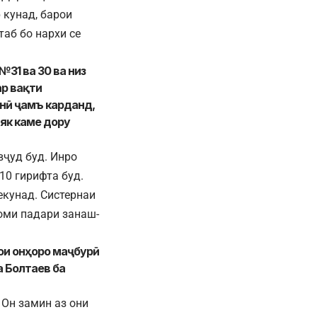
 кунад, барои
аб бо нархи се
31 ва 30 ва низ
р вақти
онӣ ҷамъ карданд,
 як каме дору
вҷуд буд. Инро
10 гирифта буд.
екунад. Систернаи
оми падари занаш-
ҳои онҳоро маҷбурӣ
а Болтаев ба
 Он замин аз они