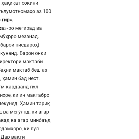
 ҳақиқат сокини
маълумотномаҳо аз 100
 гир».
ка»-
ро мегирад ва
ӣ мӯҳрро мезанад.
 барои пиёдароҳ)
екунанд. Барои онки
директори мактаби
Саҳни мактаб беш аз
 ҳамин бад нест.
атм кардаанд пул
нҳое, ки ин мактабро
мекунед. Ҳамин тариқ
ва мегӯянд, ки агар
авад ва агар минбаъд
одамҳоро, ки пул
 Дар вақти