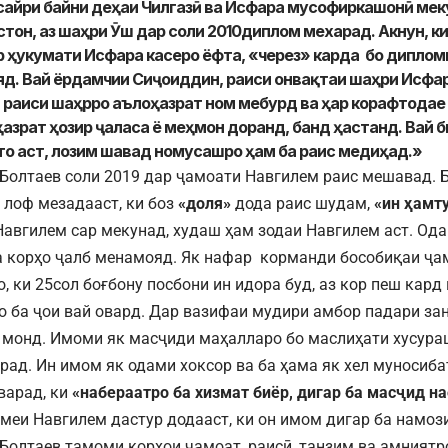
сайри байни деҳаи Чилгазӣ ва Исфара мусофиркашонӣ меку
стон, аз шаҳри Ӯш дар соли 2010диплом мехарад. Акнун, к
р ҳукумати Исфара касеро ёфта, «через» карда бо дипломи
д. Вай ёрдамчии Сиҷоиддин, раиси онвақтаи шаҳри Исфа
 раиси шаҳрро аълоҳазрат ном мебурд ва ҳар корафтодае
ҳазрат ҳозир ҷаласа ё меҳмон доранд, банд ҳастанд. Вай 
то аст, лозим шавад номусашро ҳам ба раис медиҳад.»
Болтаев соли 2019 дар ҷамоати Навгилем раис мешавад. Б
лоф мезадааст, ки боз
«доля»
дода раис шудам,
«ин ҳамту
Навгилем сар мекунад, худаш ҳам зодаи Навгилем аст. Од
 корҳо ҷалб менамояд. Як нафар корманди бособиқаи ҷа
, ки 25сол боғбону посбони ин идора буд, аз кор пеш кард
 ба ҷои вай овард. Дар вазифаи мудири амбор падари за
монд. Имоми як масҷиди маҳалларо бо маслиҳати хусур
ирад. Ин имом як одами хоксор ва ба ҳама як хел муносиб
варад, ки
«набераатро ба хизмат биёр, дигар ба масҷид на
меи Навгилем дастур додааст, ки он имом дигар ба намоз
Болтаев тамоми корҳои ҷамоат, раисӣ, танзим ва амниятр