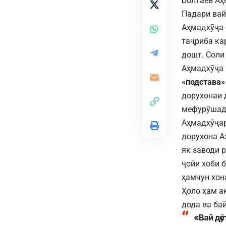
Болтаев Аҳ
Падари вай
Аҳмадхӯҷа 
таҷриба ка
дошт. Соли
Аҳмадхӯҷа 
«подстава»
дорухонаи 
мефурӯшад 
Аҳмадхӯҷар
дорухона А
як заводи 
ҷойи хоби 
ҳамчун хон
Ҳоло ҳам а
дода ва ба
«Вай дӯ