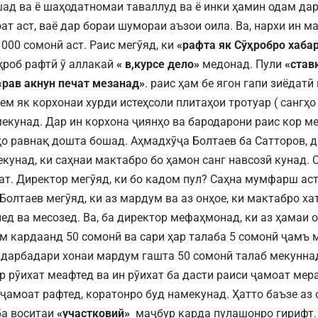
ад ва ё шаҳодатномаи таваллуд ва ё инки ҳамин одам дар
ат аст, ваё дар бораи шумораи аъзои оила. Ва, нархи ин 
1000 сомонӣ аст. Раис мегӯяд, ки
«рафта як Сӯҳробро хабар
ҳроб рафтӣ ӯ аллакай
« в,курсе дело»
медонад. Пули
«став
«рав акнун печат мезанад»
. раис ҳам бе ягон гапи зиёдат
ем як корхонаи хурди истеҳсоли плитаҳои тротуар ( сангҳо
екунад. Дар ин корхона ҷиянҳо ва бародарони раис кор м
ҳо равнақ дошта бошад. Аҳмадхӯҷа Болтаев ба Сатторов, 
кунад, ки саҳнаи мактабро бо ҳамон санг навсозӣ кунад. 
ат. Директор мегӯяд, ки бо кадом пул? Саҳна мумфарш аст,
Болтаев мегӯяд, ки аз мардум ва аз онҳое, ки мактабро х
ед ва месозед. Ва, ба директор мефаҳмонад, ки аз ҳамаи о
м кардаанд 50 сомонӣ ва сари ҳар талаба 5 сомонӣ ҷамъ 
дарбадари хонаи мардум гашта 50 сомонӣ талаб мекуннад 
р рӯихат меафтед ва ин рӯихат ба дасти раиси ҷамоат мер
 ҷамоат рафтед, коратонро буд намекунад. Ҳатто баъзе аз 
ба воситаи
«участковий»
маҷбур карда пулашонро гирифт.