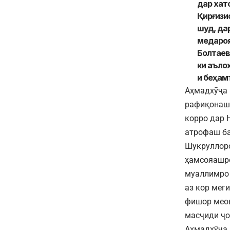
дар хат
Қирғизи
шуд, да
медароя
Болтаев
ки аъло
и беҳам
Аҳмадхӯҷа 
рафиқонаш 
корро дар 
атрофаш ба
Шукруллоро
ҳамсояашро
муаллимро 
аз кор мег
фишор мео
масҷиди ҷо
Аҳмадхӯҷа 