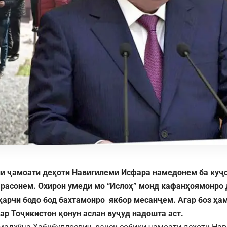
и ҷамоати деҳоти Навигилеми Исфара намедонем ба куҷо
 расонем. Охирон умеди мо “Ислоҳ” монд кафанҳоямонро
арчи бодо бод бахтамонро якбор месанҷем. Агар боз ҳам
дар Тоҷикистон қонун аслан вуҷуд надошта аст.