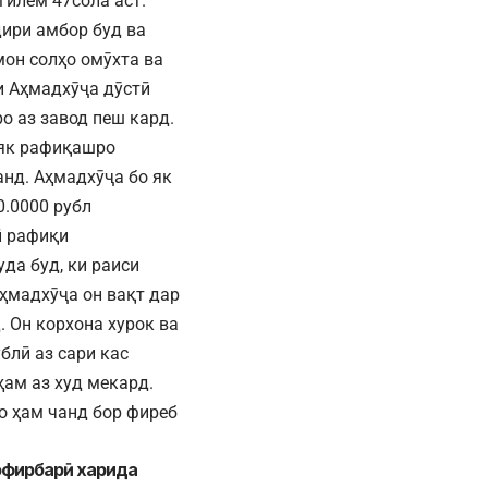
гилем 47сола аст.
ири амбор буд ва
мон солҳо омӯхта ва
ри Аҳмадхӯҷа дӯстӣ
о аз завод пеш кард.
 як рафиқашро
нд. Аҳмадхӯҷа бо як
0.0000 рубл
ӣ рафиқи
да буд, ки раиси
Аҳмадхӯҷа он вақт дар
 Он корхона хурок ва
блӣ аз сари кас
ҳам аз худ мекард.
о ҳам чанд бор фиреб
софирбарӣ харида