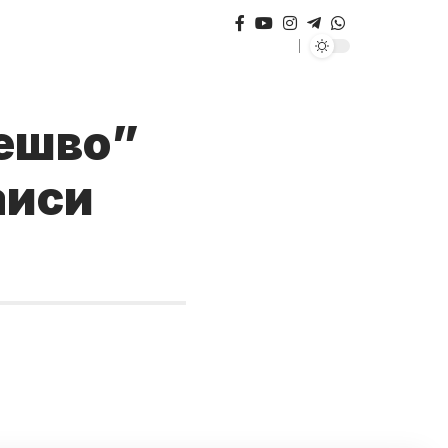
пешво”
аиси