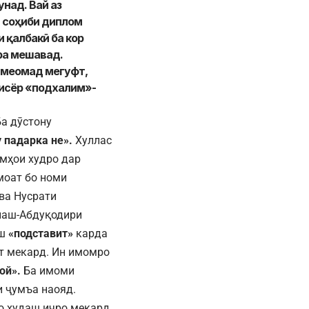
над. Вай аз
и соҳиби диплом
 қалбакӣ ба кор
ра мешавад.
 меомад мегуфт,
бисёр «подхалим»-
а дӯстону
 падарка не».
Хуллас
амҳои худро дар
моат бо номи
 ва Нусрати
наш-Абдуқодири
аш
«подставит»
карда
ат мекард. Ин имомро
ой».
Ба имоми
и ҷумъа наояд.
о худаш иҷро мекард.