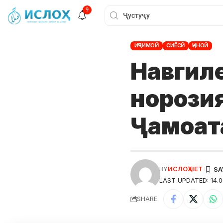
9
ИҶТИМОӢ
СИЁСӢ
ҶИНОӢ
Навгиле
норози
Ҷамоа
BY
ИСЛОҲ НЕТ
LAST UPDATED: 14.0
SHARE