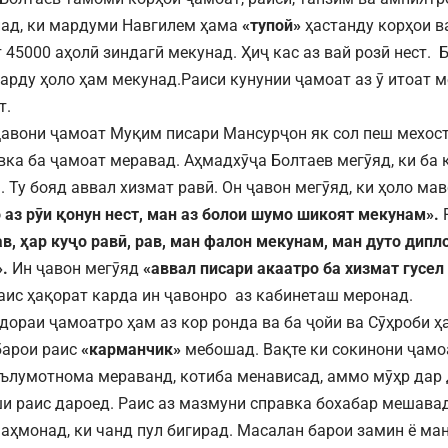
ад, ки мардуми Навгилем ҳама
«тупой»
ҳастанду корҳои 
 45000 аҳолӣ зиндагӣ мекунад. Ҳиҷ кас аз вай розӣ нест.
арду ҳоло ҳам мекунад.Раиси кунунии ҷамоат аз ӯ итоат м
т.
ҷавони ҷамоат Муқим писари Мансурҷон як сол пеш мехос
вка ба ҷамоат меравад. Аҳмадхӯҷа Болтаев мегӯяд, ки ба 
 Ту бояд аввал хизмат равӣ. Он ҷавон мегӯяд, ки ҳоло мав
 аз рӯи қонун нест, ман аз болои шумо шикоят мекунам».
Р
в, ҳар куҷо равӣ, рав, ман фалон мекунам, ман дуто дипл
.
Ин ҷавон мегӯяд
«аввал писари акаатро ба хизмат гусел 
ис ҳақорат карда ин ҷавонро аз кабинеташ меронад.
дораи ҷамоатро ҳам аз кор ронда ва ба ҷойи ва Сӯҳроби 
барои раис
«карманчик»
мебошад. Вақте ки сокинони ҷамо
ълумотнома мераванд, котиба менависад, аммо мӯҳр дар 
ши раис дароед. Раис аз мазмуни справка бохабар мешавад
аҳмонад, ки чанд пул бигирад. Масалан барои замин ё ман